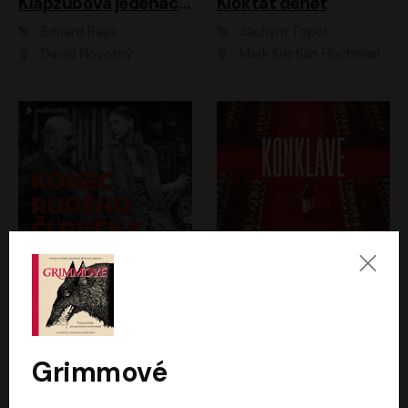
Klapzubova jedenáctka
Kloktat dehet
Eduard Bass
Jáchym Topol
David Novotný
Mark Kristián Hochman
Konec rudého člověka
Konkláve
Světlana Alexijevičová, Daniel Majling
Robert Harris
Jan Sklenář, Jan Staněk, Jan Vondráček, Johanna Tesařová, Klára Sedláčková Ottová, Magdalena Zimová, Marie Poulová, Martin Matejka, Miroslav Zavičár, Pavel Neškudla, Samuel Toman, Šimon Kučera, Štěpánka Fingerhutová, Tomáš Turek
Jan Kolařík
Grimmové