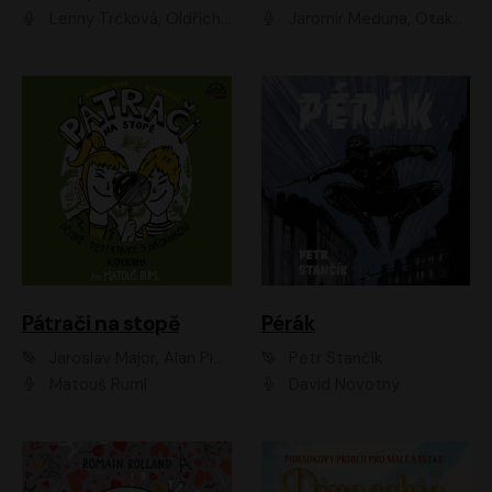
Lenny Trčková, Oldřich Kaiser
Jaromír Meduna, Otakar Brousek ml., Saša Rašilov
Pátrači na stopě
Pérák
Jaroslav Major, Alan Piskač
Petr Stančík
Matouš Ruml
David Novotný