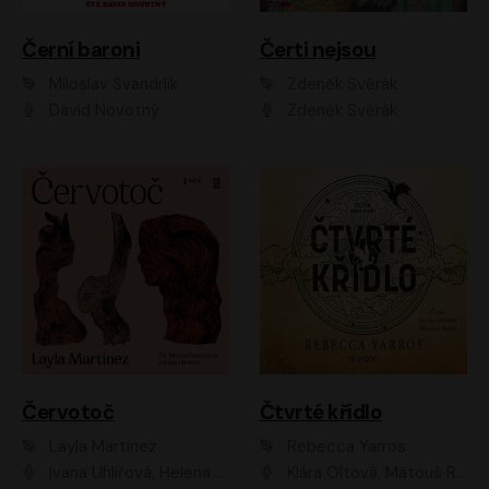
Černí baroni
Čerti nejsou
Miloslav Švandrlík
Zdeněk Svěrák
David Novotný
Zdeněk Svěrák
Červotoč
Čtvrté křídlo
Layla Martinez
Rebecca Yarros
Ivana Uhlířová, Helena Čermáková
Klára Oltová, Matouš Ruml