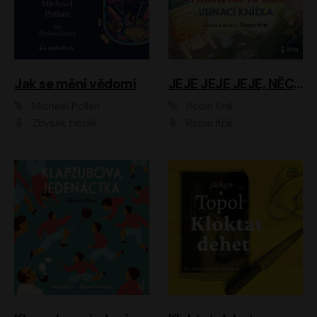
Jak se mění vědomí
JEJE JEJE JEJE, NĚCO SE MI DĚJE + PROBOUZECÍ KNÍŽKA + OPATRNĚ NA TO MRNĚ + USÍNACÍ KNÍŽKA
Michael Pollan
Robin Král
Zbyšek Horák
Robin Král