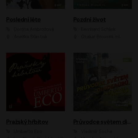
Poslední léto
Pozdní život
Dorota Ambrožová
Bernhard Schlink
Anežka Šťastná
Otakar Brousek ml.
Pražský hřbitov
Průvodce světem dinosaurů aneb Nová cesta do pravěku
Umberto Eco
Vladimír Socha