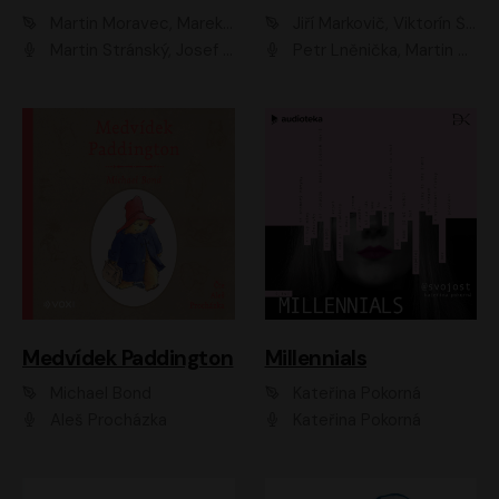
Martin Moravec, Marek Dvořák
Jiří Markovič, Viktorín Šulc
Martin Stránský, Josef Pejchal, Petra Bučková
Petr Lněnička, Martin Zahálka, Barbara Lukešová, Michal Zelenka
Medvídek Paddington
Millennials
Michael Bond
Kateřina Pokorná
Aleš Procházka
Kateřina Pokorná