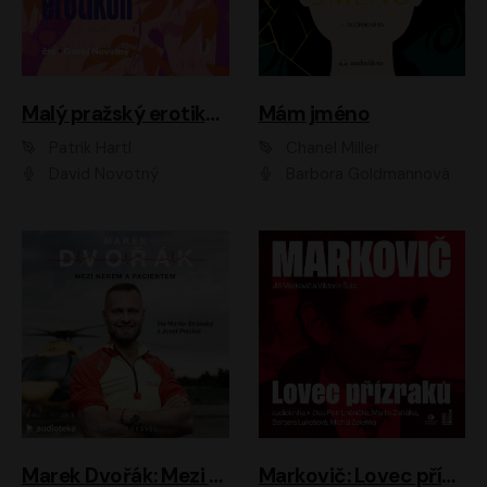
Malý pražský erotikon
Mám jméno
Patrik Hartl
Chanel Miller
David Novotný
Barbora Goldmannová
Marek Dvořák: Mezi nebem a pacientem
Markovič: Lovec přízraků