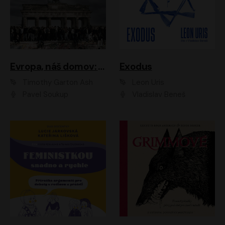
Evropa, náš domov: Od vylodění v Normandii po válku na Ukrajině
Exodus
Timothy Garton Ash
Leon Uris
Pavel Soukup
Vladislav Beneš