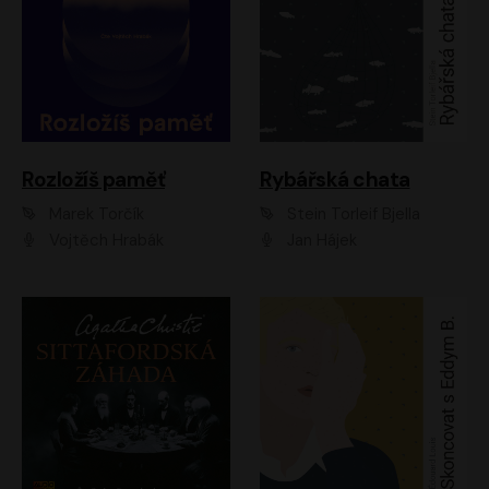
Rozložíš paměť
Rybářská chata
Marek Torčík
Stein Torleif Bjella
Vojtěch Hrabák
Jan Hájek