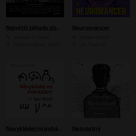
Největší záhady zločinu
Neuromancer
Jaroslav V. Mareš
William Gibson
Martin Stránský, Vasil Fridrich, Filip Jančík, Martin Preiss, Marek Holý, Lukáš Hlavica, Libor Hruška, Jan Maxián, Ladislav Cigánek, Jiří Ployhar, Filip Švarc, Vilém Udatný, Jan Vondráček, Jitka Ježková, Zuzana Slavíková, Michaela Klenková, Lucie Juřičková, Miriam Chytilová, Martina Hudečková
Jan Teplý ml.
Nevykládej mi pohádky
Nezvěstný