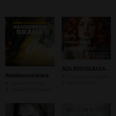
ACH, RUSOVLASÁ KOUZELNICE!
Abaddonova brána
Francis Scott Fitzgerald
Rudolf Červenka
James S. A. Corey
Ondřej Rychlý, Helena Dvořáková, Tereza Císařová, Jan Teplý, Jiří Vyorálek, Matěj Převrátil