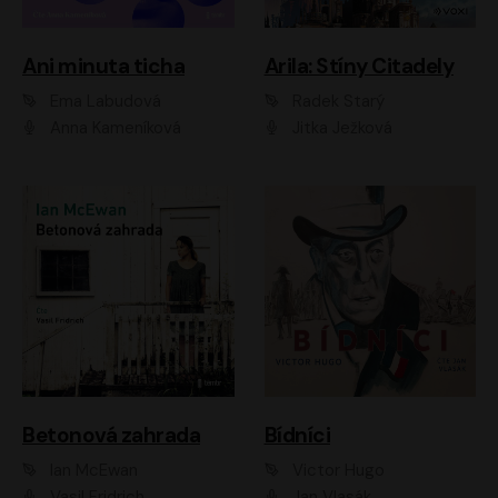
Ani minuta ticha
Arila: Stíny Citadely
Ema Labudová
Radek Starý
Anna Kameníková
Jitka Ježková
Betonová zahrada
Bídníci
Ian McEwan
Victor Hugo
Vasil Fridrich
Jan Vlasák