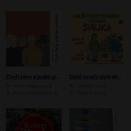
Čtyři ženy a jeden pohřeb
Další osudy dobrého vojáka Švejka
Narine Abgarjanová
Jaroslav Hašek
Martina Hudečková, Jaromír Meduna
David Novotný