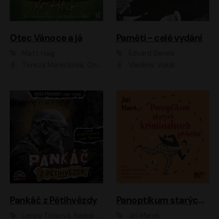
Otec Vánoce a já
Paměti - celé vydání
Matt Haig
Edvard Beneš
Tereza Marečková, Ondřej Endru Havlík
Vladimír Vokál
Pankáč z Pětihvězdy
Panoptikum starých kriminálních příběhů
Lenny Trčková, Radek Příhonský
Jiří Marek