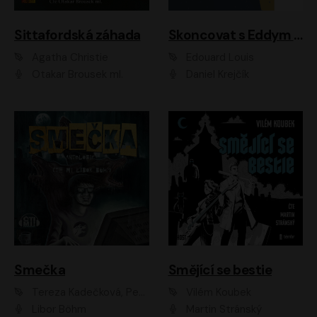
Sittafordská záhada
Skoncovat s Eddym B.
Agatha Christie
Édouard Louis
Otakar Brousek ml.
Daniel Krejčík
Smečka
Smějící se bestie
Tereza Kadečková, Petr Boček, Nelly Černohorská, Ondřej Kocáb, Ludmila Svozilová, Miroslav Pech, Karin Novotná, Jiří Sivok, Martin Štefko, Kateřina Malec Houfková, Tomáš Marton, Madla Pospíšilová Karasová, Michal Březina, Veronika Fiedlerová, Lukáš Vavrečka, Přemysl Krejčík, Mort Castle
Vilém Koubek
Libor Böhm
Martin Stránský