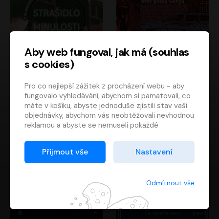
Aby web fungoval, jak má (souhlas
s cookies)
Strašidlo minulosti
Svět podle Garpa
Pro co nejlepší zážitek z procházení webu - aby
Jaroslav Velinský
John Irving
fungovalo vyhledávání, abychom si pamatovali, co
Libor Hruška
David Novotný
máte v košíku, abyste jednoduše zjistili stav vaší
objednávky, abychom vás neobtěžovali nevhodnou
reklamou a abyste se nemuseli pokaždé
přihlašovat.
Proto od vás potřebujeme souhlas se
Přijmout vše
Nastavení
zpracováním souborů cookies
, tj. malých souborů,
které se dočasně ukládají ve vašem prohlížeči.
Děkujeme, že nám ho dáte a pomůžete nám tak
Odmítnout vše
web zlepšovat.