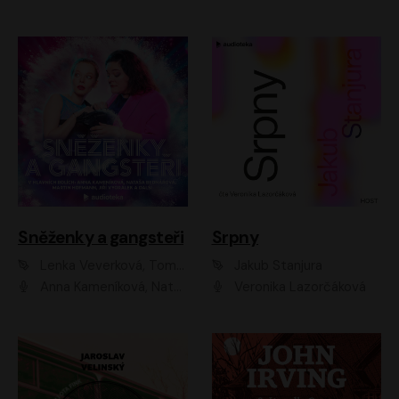
Sněženky a gangsteři
Srpny
Lenka Veverková, Tomáš Dianiška
Jakub Stanjura
Anna Kameníková, Nataša Bednářová, Tereza Hof, Taťjana Medvecká, Zuzana Slavíková, Šimon Krupa, Robert Mikluš, Jiří Vyorálek, Kryštof Hádek, Martin Hofmann, Martin Hruška
Veronika Lazorčáková