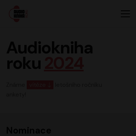
Hlavn
Men
Audiokniha roku
Audiokniha
roku
2024
Známe
vítěze
letošního ročníku
ankety!
Nominace