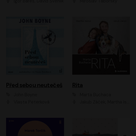
Igor Bareš, David Švehlík
Miroslav Táborský
Před sebou neutečeš
Rita
John Boyne
Marta Buchaca
Vlasta Peterková
Jakub Žáček, Martha Issová