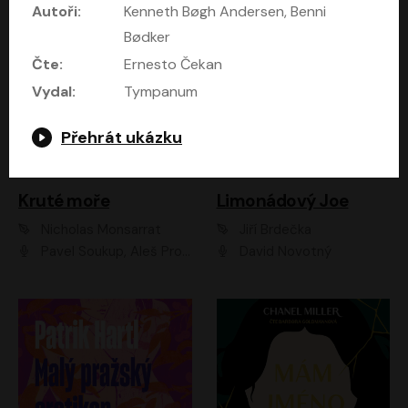
Autoři:
Kenneth Bøgh Andersen, Benni
Bødker
Čte:
Ernesto Čekan
Vydal:
Tympanum
Přehrát ukázku
Kruté moře
Limonádový Joe
Nicholas Monsarrat
Jiří Brdečka
Pavel Soukup, Aleš Procházka, David Novotný, Marek Holý, Martin Preiss, Jakub Saic, Petr Neskusil, David Matásek, Vasil Fridrich, Pavel Rímský, Zuzana Slavíková, Zbyšek Horák, Martin Zahálka, Luboš Ondráček, Amélie Vránová, Andrea Elsnerová, Anna Theimerová, Antonín Navrátil, Apolena Velsová, Bohdan Tůma, Filip Jančík, Filip Švarc, Jan Škvor, Jiří Köhler, Kateřina Peřinová, Kristýna Nebeská, Kristýna Skružná, Ladislav Cigánek, Libor Terš, Lucie Timíková, Martin Hruška, Martin Stránský, Michal Holán, Michal Jagelka, Milada Vaňkátová, Oldřich Hajlich, Pavel Dytrt, Petr Burian, Petr Gelnar, Radek Hoppe, Radek Škvor, Radovan Vaculík, Richard Fiala, Robert Hájek, Robin Pařík, Roman Hajlich, Roman Říčař, Svatopluk Schuller, Terezie Taberyová, Valentina Vránová, Vojtěch hájek, Zuzana Kajnarová Říčařová
David Novotný