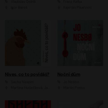
Vladislav Dolník
Franz Kafka
Igor Bareš
Kajetán Písařovic
Nives, co to povídáš?
Noční dům
Sacha Naspini
Jo Nesbo
Martina Hudečková, Jaromír Meduna, Zuzana Slavíková
Martin Preiss