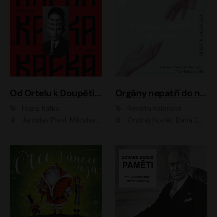
Od Ortelu k Doupěti – tucet Kafkových povídek
Orgány nepatří do nebe
Franz Kafka
Renata Kalenská
Jaroslav Plesl, Miloslav Mejzlík, David Novotný, Lukáš Hlavica, Jaromír Meduna, Václav Neužil, Otakar Brousek ml., Jan Holík, Václav Marhold
Ondřej Novák, Dana Černá, Martin Sláma, Petr Štěpán, Libor Hruška, Filip Jančík, Jakub Urbánek, Barbora Goldmannová, Karolína Zbořilová, Petra Šimberová, Richard Wágner, Klára Sochorová, Šárka Šildová, Zbyšek Horák, Anita Krausová