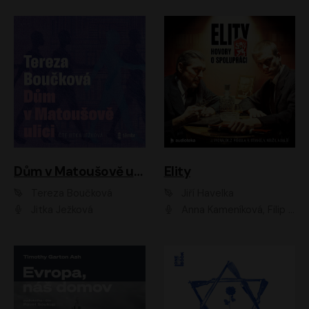
Dům v Matoušově ulici
Elity
Tereza Boučková
Jiří Havelka
Jitka Ježková
Anna Kameníková, Filip Březina, Jiří Lábus, Jiří Vyorálek, Klára Melíšková, Miloslav König, Miroslav Hanuš, Pavla Tomicová, Petr Lněnička, Richard Stanke, Taťjana Medveská, Václav Neužil, Vojtech Vondráček, Zdeněk Piškula