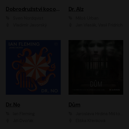
Dobrodružství kocoura Fiškuse a dědy Pettsona 1
Dr. Alz
Sven Nordqvist
Miloš Urban
Vladimír Javorský
Jan Vlasák, Vasil Fridrich
Dr. No
Dům
Ian Fleming
Jaroslava Hrdina Mištová
Jiří Dvořák
Eliška Křenková