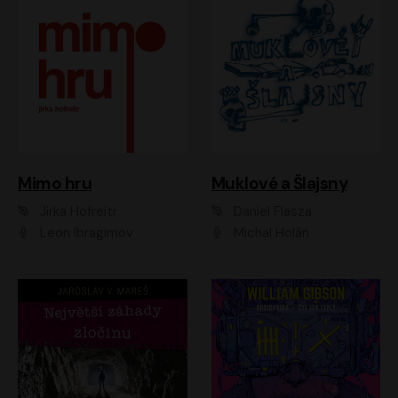
Muklové a Šlajsny
Mimo hru
Daniel Flasza
Jirka Hofreitr
Michal Holán
Leon Ibragimov