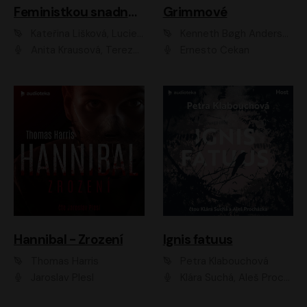
Feministkou snadno a rychle
Grimmové
Kateřina Lišková, Lucie Jarkovská
Kenneth Bøgh Andersen, Benni Bødker
Anita Krausová, Tereza Dočkalová
Ernesto Čekan
Hannibal - Zrození
Ignis fatuus
Thomas Harris
Petra Klabouchová
Jaroslav Plesl
Klára Suchá, Aleš Procházka