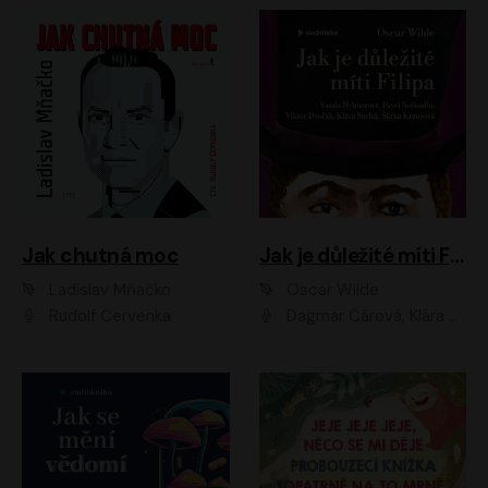
Jak chutná moc
Jak je důležité míti Filipa
Ladislav Mňačko
Oscar Wilde
Rudolf Červenka
Dagmar Čárová, Klára Suchá, Martin Hruška, Otakar Brousek ml., Pavel Neškudla, Radek Hoppe, Šárka Krausová, Vanda Hybnerová, Viktor Dvořák