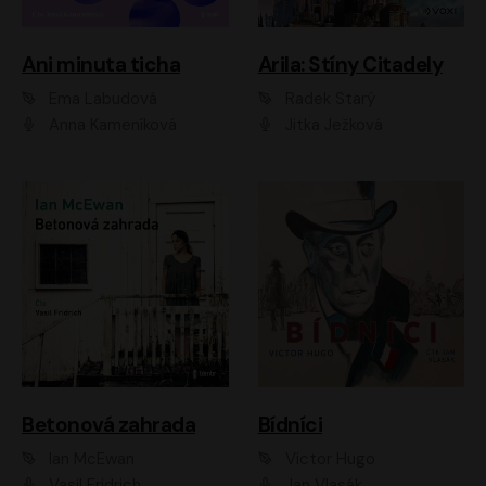
Ani minuta ticha
Arila: Stíny Citadely
Ema Labudová
Radek Starý
Anna Kameníková
Jitka Ježková
Betonová zahrada
Bídníci
Ian McEwan
Victor Hugo
Vasil Fridrich
Jan Vlasák