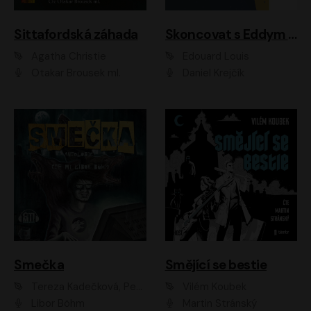
Sittafordská záhada
Skoncovat s Eddym B.
Agatha Christie
Édouard Louis
Otakar Brousek ml.
Daniel Krejčík
Smečka
Smějící se bestie
Tereza Kadečková, Petr Boček, Nelly Černohorská, Ondřej Kocáb, Ludmila Svozilová, Miroslav Pech, Karin Novotná, Jiří Sivok, Martin Štefko, Kateřina Malec Houfková, Tomáš Marton, Madla Pospíšilová Karasová, Michal Březina, Veronika Fiedlerová, Lukáš Vavrečka, Přemysl Krejčík, Mort Castle
Vilém Koubek
Libor Böhm
Martin Stránský