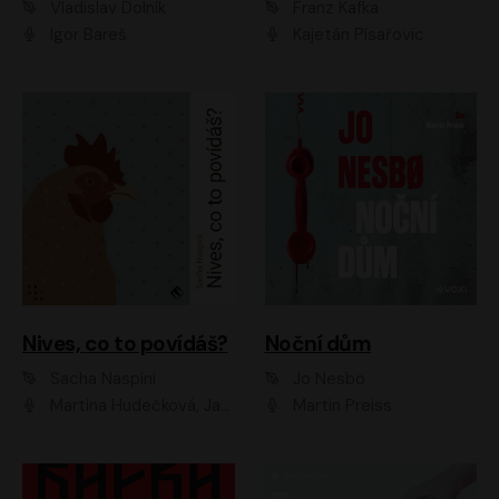
Vladislav Dolník
Franz Kafka
Igor Bareš
Kajetán Písařovic
Nives, co to povídáš?
Noční dům
Sacha Naspini
Jo Nesbo
Martina Hudečková, Jaromír Meduna, Zuzana Slavíková
Martin Preiss