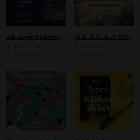
Jak se mění vědomí
JEJE JEJE JEJE, NĚCO SE MI DĚJE + PROBOUZECÍ KNÍŽKA + OPATRNĚ NA TO MRNĚ + USÍNACÍ KNÍŽKA
Michael Pollan
Robin Král
Zbyšek Horák
Robin Král