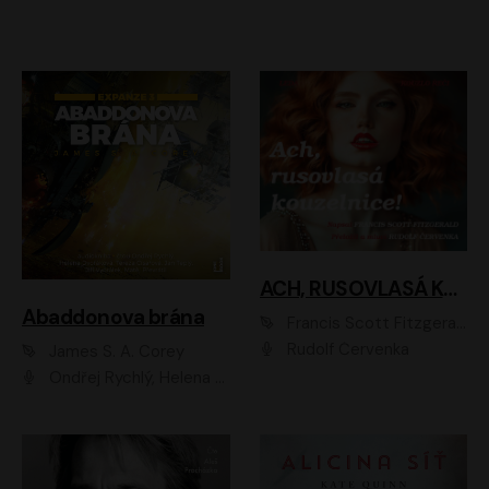
ACH, RUSOVLASÁ KOUZELNICE!
Abaddonova brána
Francis Scott Fitzgerald
Rudolf Červenka
James S. A. Corey
Ondřej Rychlý, Helena Dvořáková, Tereza Císařová, Jan Teplý, Jiří Vyorálek, Matěj Převrátil