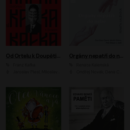
Od Ortelu k Doupěti – tucet Kafkových povídek
Orgány nepatří do nebe
Franz Kafka
Renata Kalenská
Jaroslav Plesl, Miloslav Mejzlík, David Novotný, Lukáš Hlavica, Jaromír Meduna, Václav Neužil, Otakar Brousek ml., Jan Holík, Václav Marhold
Ondřej Novák, Dana Černá, Martin Sláma, Petr Štěpán, Libor Hruška, Filip Jančík, Jakub Urbánek, Barbora Goldmannová, Karolína Zbořilová, Petra Šimberová, Richard Wágner, Klára Sochorová, Šárka Šildová, Zbyšek Horák, Anita Krausová