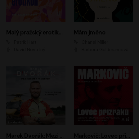
Malý pražský erotikon
Mám jméno
Patrik Hartl
Chanel Miller
David Novotný
Barbora Goldmannová
Marek Dvořák: Mezi nebem a pacientem
Markovič: Lovec přízraků