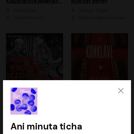
Klapzubova jedenáctka
Kloktat dehet
Eduard Bass
Jáchym Topol
David Novotný
Mark Kristián Hochman
Konec rudého člověka
Konkláve
Světlana Alexijevičová, Daniel Majling
Robert Harris
Jan Sklenář, Jan Staněk, Jan Vondráček, Johanna Tesařová, Klára Sedláčková Ottová, Magdalena Zimová, Marie Poulová, Martin Matejka, Miroslav Zavičár, Pavel Neškudla, Samuel Toman, Šimon Kučera, Štěpánka Fingerhutová, Tomáš Turek
Jan Kolařík
Ani minuta ticha