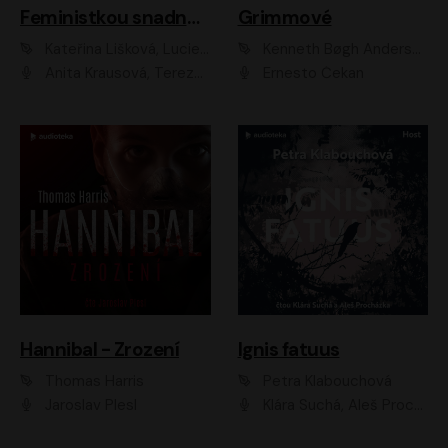
Feministkou snadno a rychle
Grimmové
Kateřina Lišková, Lucie Jarkovská
Kenneth Bøgh Andersen, Benni Bødker
Anita Krausová, Tereza Dočkalová
Ernesto Čekan
Hannibal - Zrození
Ignis fatuus
Thomas Harris
Petra Klabouchová
Jaroslav Plesl
Klára Suchá, Aleš Procházka