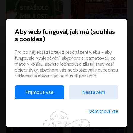
Aby web fungoval, jak má (souhlas
s cookies)
Strašidlo minulosti
Svět podle Garpa
Pro co nejlepší zážitek z procházení webu - aby
Jaroslav Velinský
John Irving
fungovalo vyhledávání, abychom si pamatovali, co
Libor Hruška
David Novotný
máte v košíku, abyste jednoduše zjistili stav vaší
objednávky, abychom vás neobtěžovali nevhodnou
reklamou a abyste se nemuseli pokaždé
přihlašovat.
Proto od vás potřebujeme souhlas se
Přijmout vše
Nastavení
zpracováním souborů cookies
, tj. malých souborů,
které se dočasně ukládají ve vašem prohlížeči.
Děkujeme, že nám ho dáte a pomůžete nám tak
Odmítnout vše
web zlepšovat.