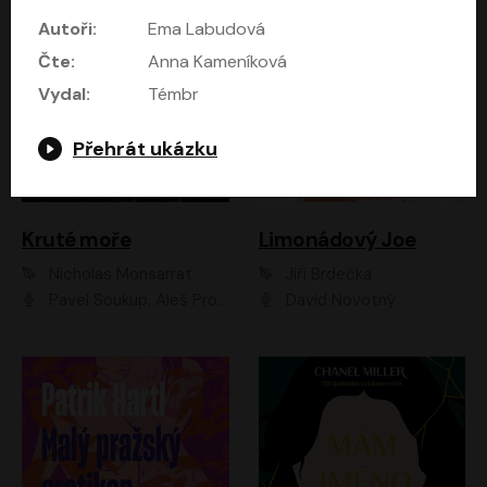
Autoři:
Ema Labudová
Čte:
Anna Kameníková
Vydal:
Témbr
Přehrát ukázku
Kruté moře
Limonádový Joe
Nicholas Monsarrat
Jiří Brdečka
Pavel Soukup, Aleš Procházka, David Novotný, Marek Holý, Martin Preiss, Jakub Saic, Petr Neskusil, David Matásek, Vasil Fridrich, Pavel Rímský, Zuzana Slavíková, Zbyšek Horák, Martin Zahálka, Luboš Ondráček, Amélie Vránová, Andrea Elsnerová, Anna Theimerová, Antonín Navrátil, Apolena Velsová, Bohdan Tůma, Filip Jančík, Filip Švarc, Jan Škvor, Jiří Köhler, Kateřina Peřinová, Kristýna Nebeská, Kristýna Skružná, Ladislav Cigánek, Libor Terš, Lucie Timíková, Martin Hruška, Martin Stránský, Michal Holán, Michal Jagelka, Milada Vaňkátová, Oldřich Hajlich, Pavel Dytrt, Petr Burian, Petr Gelnar, Radek Hoppe, Radek Škvor, Radovan Vaculík, Richard Fiala, Robert Hájek, Robin Pařík, Roman Hajlich, Roman Říčař, Svatopluk Schuller, Terezie Taberyová, Valentina Vránová, Vojtěch hájek, Zuzana Kajnarová Říčařová
David Novotný