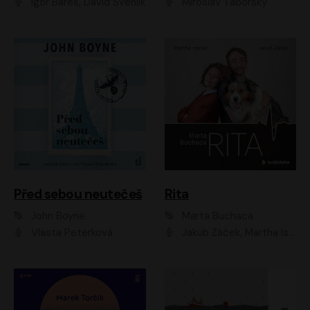
Igor Bareš, David Švehlík
Miroslav Táborský
Před sebou neutečeš
Rita
John Boyne
Marta Buchaca
Vlasta Peterková
Jakub Žáček, Martha Issová