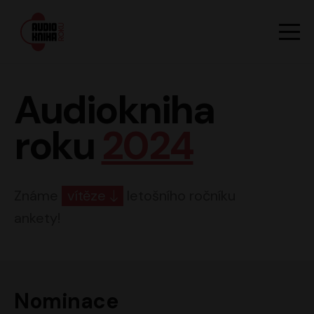
Hlavn
Men
Audiokniha roku
Audiokniha
roku
2024
Známe
vítěze
letošního ročníku
ankety!
Nominace