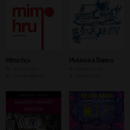
Muklové a Šlajsny
Mimo hru
Daniel Flasza
Jirka Hofreitr
Michal Holán
Leon Ibragimov