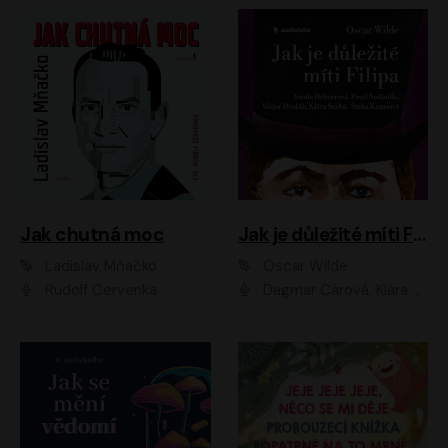
Jak chutná moc
Jak je důležité míti Filipa
Ladislav Mňačko
Oscar Wilde
Rudolf Červenka
Dagmar Čárová, Klára Suchá, Martin Hruška, Otakar Brousek ml., Pavel Neškudla, Radek Hoppe, Šárka Krausová, Vanda Hybnerová, Viktor Dvořák