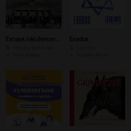
Evropa, náš domov: Od vylodění v Normandii po válku na Ukrajině
Exodus
Timothy Garton Ash
Leon Uris
Pavel Soukup
Vladislav Beneš