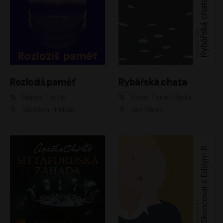
Rozložíš paměť
Rybářská chata
Marek Torčík
Stein Torleif Bjella
Vojtěch Hrabák
Jan Hájek