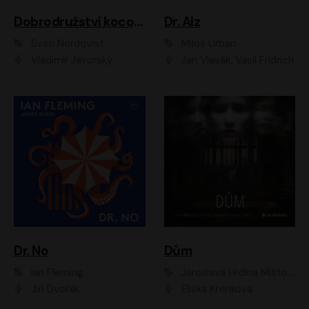
Dobrodružství kocoura Fiškuse a dědy Pettsona 1
Dr. Alz
Sven Nordqvist
Miloš Urban
Vladimír Javorský
Jan Vlasák, Vasil Fridrich
Dr. No
Dům
Ian Fleming
Jaroslava Hrdina Mištová
Jiří Dvořák
Eliška Křenková