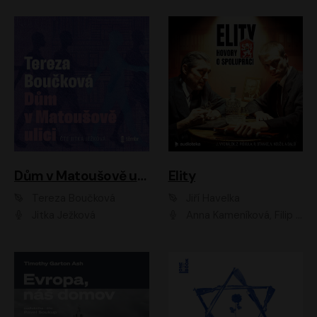
Dům v Matoušově ulici
Elity
Tereza Boučková
Jiří Havelka
Jitka Ježková
Anna Kameníková, Filip Březina, Jiří Lábus, Jiří Vyorálek, Klára Melíšková, Miloslav König, Miroslav Hanuš, Pavla Tomicová, Petr Lněnička, Richard Stanke, Taťjana Medveská, Václav Neužil, Vojtech Vondráček, Zdeněk Piškula