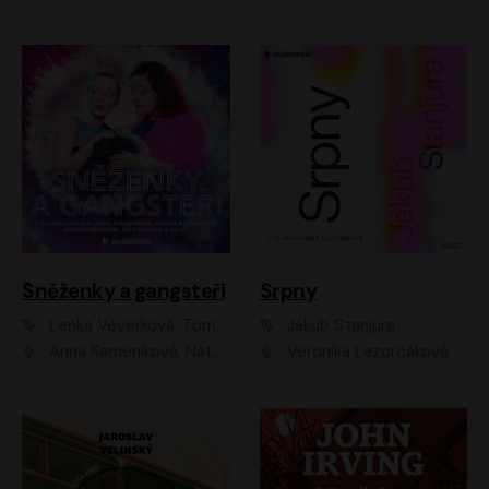
Sněženky a gangsteři
Srpny
Lenka Veverková, Tomáš Dianiška
Jakub Stanjura
Anna Kameníková, Nataša Bednářová, Tereza Hof, Taťjana Medvecká, Zuzana Slavíková, Šimon Krupa, Robert Mikluš, Jiří Vyorálek, Kryštof Hádek, Martin Hofmann, Martin Hruška
Veronika Lazorčáková