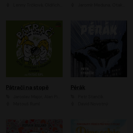
Lenny Trčková, Oldřich Kaiser
Jaromír Meduna, Otakar Brousek ml., Saša Rašilov
Pátrači na stopě
Pérák
Jaroslav Major, Alan Piskač
Petr Stančík
Matouš Ruml
David Novotný