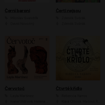
Černí baroni
Čerti nejsou
Miloslav Švandrlík
Zdeněk Svěrák
David Novotný
Zdeněk Svěrák
Červotoč
Čtvrté křídlo
Layla Martinez
Rebecca Yarros
Ivana Uhlířová, Helena Čermáková
Klára Oltová, Matouš Ruml