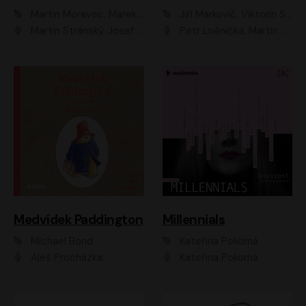
Martin Moravec, Marek Dvořák
Jiří Markovič, Viktorín Šulc
Martin Stránský, Josef Pejchal, Petra Bučková
Petr Lněnička, Martin Zahálka, Barbara Lukešová, Michal Zelenka
Medvídek Paddington
Millennials
Michael Bond
Kateřina Pokorná
Aleš Procházka
Kateřina Pokorná