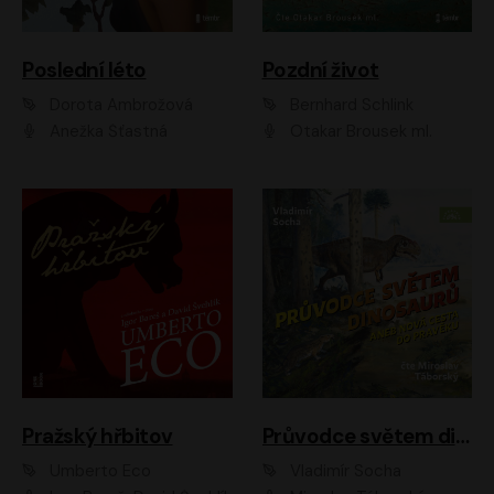
Poslední léto
Pozdní život
Dorota Ambrožová
Bernhard Schlink
Anežka Šťastná
Otakar Brousek ml.
Pražský hřbitov
Průvodce světem dinosaurů aneb Nová cesta do pravěku
Umberto Eco
Vladimír Socha