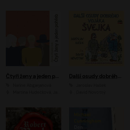
Čtyři ženy a jeden pohřeb
Další osudy dobrého vojáka Švejka
Narine Abgarjanová
Jaroslav Hašek
Martina Hudečková, Jaromír Meduna
David Novotný