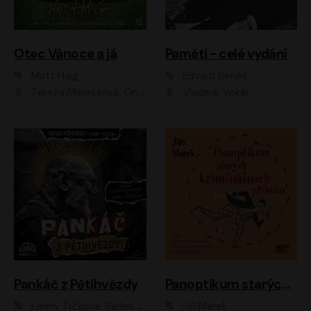
Otec Vánoce a já
Paměti - celé vydání
Matt Haig
Edvard Beneš
Tereza Marečková, Ondřej Endru Havlík
Vladimír Vokál
Pankáč z Pětihvězdy
Panoptikum starých kriminálních příběhů
Lenny Trčková, Radek Příhonský
Jiří Marek