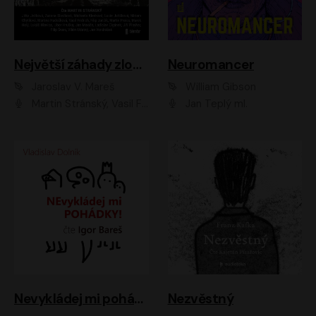
Největší záhady zločinu
Neuromancer
Jaroslav V. Mareš
William Gibson
Martin Stránský, Vasil Fridrich, Filip Jančík, Martin Preiss, Marek Holý, Lukáš Hlavica, Libor Hruška, Jan Maxián, Ladislav Cigánek, Jiří Ployhar, Filip Švarc, Vilém Udatný, Jan Vondráček, Jitka Ježková, Zuzana Slavíková, Michaela Klenková, Lucie Juřičková, Miriam Chytilová, Martina Hudečková
Jan Teplý ml.
Nevykládej mi pohádky
Nezvěstný