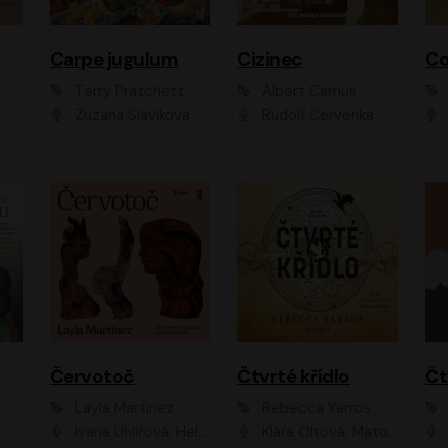
Carpe jugulum
Cizinec
Co
Terry Pratchett
Albert Camus
Zuzana Slavíková
Rudolf Červenka
Červotoč
Čtvrté křídlo
Layla Martinez
Rebecca Yarros
Ivana Uhlířová, Helena Čermáková
Klára Oltová, Matouš Ruml