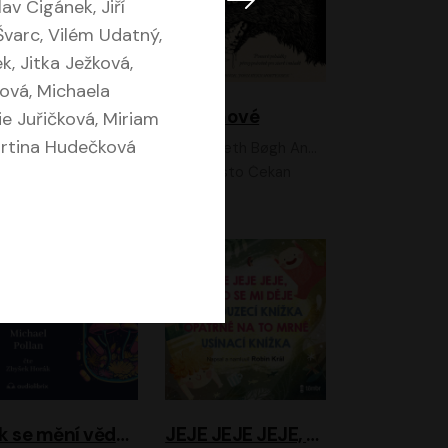
av Cigánek, Jiří
 Švarc, Vilém Udatný,
, Jitka Ježková,
ová, Michaela
Feministkou snadno a rychle
Grimmové
ie Juřičková, Miriam
artina Hudečková
Kateřina Lišková, Lucie Jarkovská
Kenneth Bøgh Andersen, Benni Bødker
Anita Krausová, Tereza Dočkalová
Ernesto Čekan
Jak se mění vědomí
JEJE JEJE JEJE, NĚCO SE MI DĚJE + PROBOUZECÍ KNÍŽKA + OPATRNĚ NA TO MRNĚ + USÍNACÍ KNÍŽKA