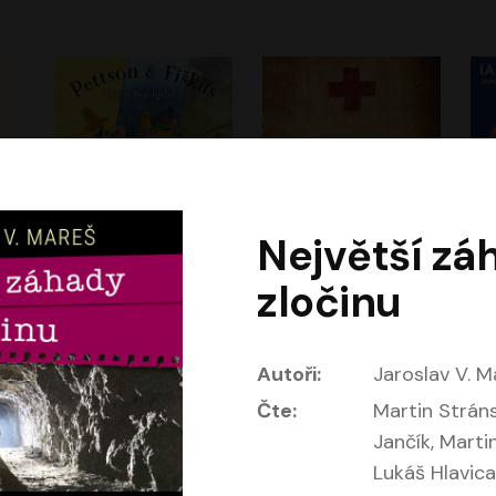
Největší zá
Dobrodružství kocoura Fiškuse a dědy Pettsona 1
Dr. Alz
Dr
zločinu
m
Sven Nordqvist
Miloš Urban
Vladimír Javorský
Jan Vlasák, Vasil Fridrich
Autoři:
Jaroslav V. M
Čte:
Martin Stránsk
Jančík, Marti
Lukáš Hlavica