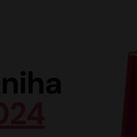
Hlav
niha
024