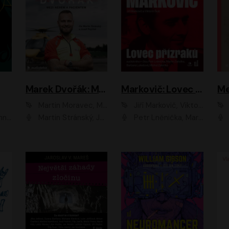
Marek Dvořák: Mezi nebem a pacientem
Markovič: Lovec přízraků
Martin Moravec, Marek Dvořák
Jiří Markovič, Viktorín Šulc
vá
Martin Stránský, Josef Pejchal, Petra Bučková
Petr Lněnička, Martin Zahálka, Barbara Lukešová, Michal Zelenka