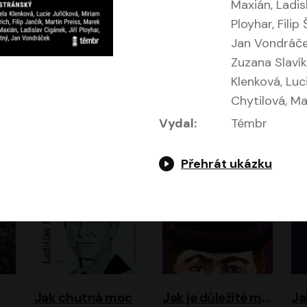
Maxián, Ladisl
Ployhar, Filip
Jan Vondráček
Zuzana Slavík
Evropa, náš domov: Od vylodění v Normandii po válku na Ukrajině
Exodus
Klenková, Luc
Chytilová, M
Timothy Garton Ash
Leon Uris
ráček, Zdeněk Piškula
Pavel Soukup
Vladislav Beneš
Vydal:
Témbr
Přehrát ukázku
Jak chutná moc
Jak je důležité míti Filipa