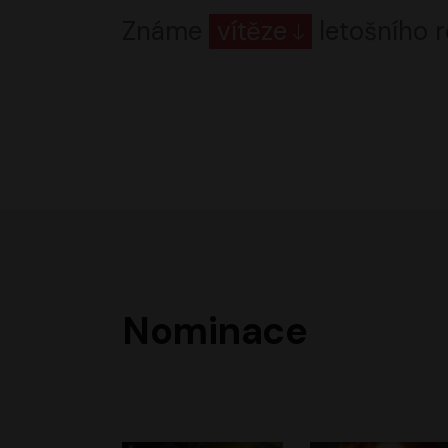
Známe
vítěze
letošního r
Nominace