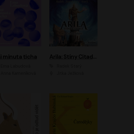
i minuta ticha
Arila: Stíny Citadely
Ema Labudová
Radek Starý
Anna Kameníková
Jitka Ježková