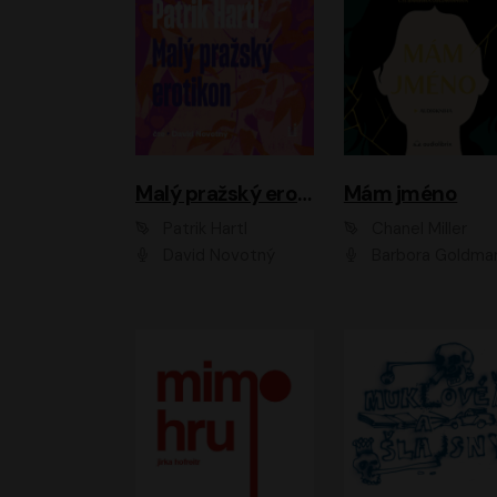
Malý pražský erotikon
Mám jméno
Patrik Hartl
Chanel Miller
David Novotný
Barbora Goldmanno