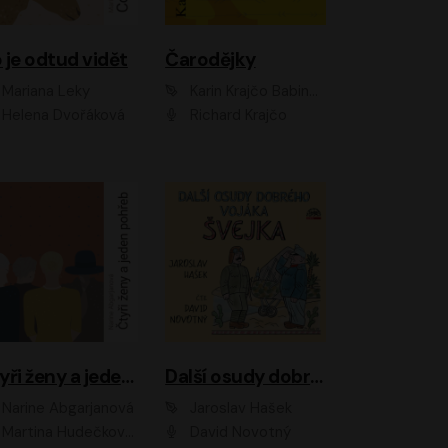
 je odtud vidět
Čarodějky
Mariana Leky
Karin Krajčo Babinská
Helena Dvořáková
Richard Krajčo
Čtyři ženy a jeden pohřeb
Další osudy dobrého vojáka Švejka
Narine Abgarjanová
Jaroslav Hašek
Martina Hudečková, Jaromír Meduna
David Novotný