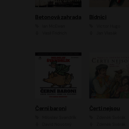
Betonová zahrada
Bídníci
Ian McEwan
Victor Hugo
Vasil Fridrich
Jan Vlasák
Černí baroni
Čerti nejsou
Miloslav Švandrlík
Zdeněk Svěrák
David Novotný
Zdeněk Svěrák