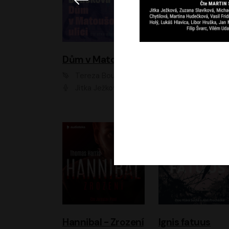
Dům v Matoušově ulici
Elity
Tereza Boučková
Jiří Havelka
Jitka Ježková
Anna Kameníková, Filip Březina, Jiří Lábus, Jiří Vyorálek, Klára Melíšková, Miloslav König, Miroslav Hanuš, Pavla Tomicová, Petr Lněnička, Richard Stanke, Taťjana Medveská, Václav Neužil, Vojtech Vond
Hannibal - Zrození
Ignis fatuus