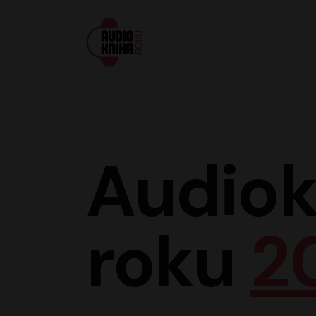
Audiokniha roku
Audiok
roku
2