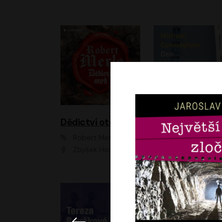
Dědictví otců
Den
Robert Merle
Michael Cunningha
Zbyšek Horák
Petr Stach