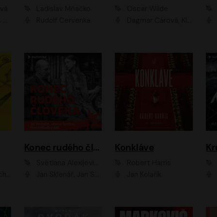
ová
Ladislav Mňačko
Oscar Wilde
ka
Rudolf Červenka
Dagmar Čárová, Klára Suchá, Martin Hruška, Otakar Brousek ml., Pavel Neškudla, Radek Hoppe, Šárka Krausová, Vanda Hybnerová, Viktor Dvořák
Konec rudého člověka
Konkláve
Kr
Světlana Alexijevičová, Daniel Majling
Robert Harris
man
Jan Sklenář, Jan Staněk, Jan Vondráček, Johanna Tesařová, Klára Sedláčková Ottová, Magdalena Zimová, Marie Poulová, Martin Matejka, Miroslav Zavičár, Pavel Neškudla, Samuel Toman, Šimon Kučera, Štěpánka Fingerhutová, Tomáš Turek
Jan Kolařík
Pavel Souk