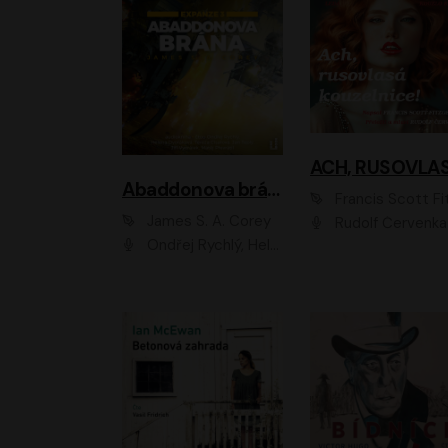
Abaddonova brána
Francis Scott Fitzger
James S. A. Corey
Rudolf Červenka
Ondřej Rychlý, Helena Dvořáková, Tereza Císařová, Jan Teplý, Jiří Vyorálek, Matěj Převrátil