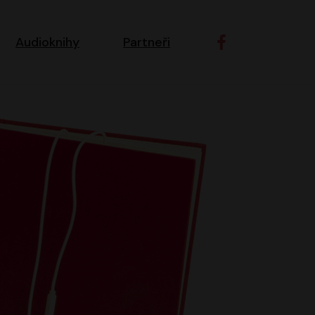
ní navigace
Audioknihy
Partneři