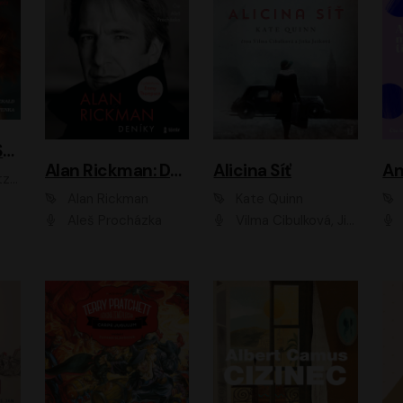
ACH, RUSOVLASÁ KOUZELNICE!
Alan Rickman: Deníky
Alicina Síť
An
ald
Alan Rickman
Kate Quinn
Aleš Procházka
Vilma Cibulková, Jitka Ježková