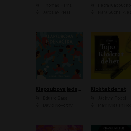
Thomas Harris
Petra Klabouch
Jaroslav Plesl
Klára Suchá, Aleš Procház
Klapzubova jedenáctka
Kloktat dehet
Eduard Bass
Jáchym Topol
David Novotný
Mark Kristián Hoch