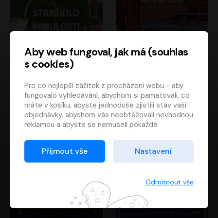
Aby web fungoval, jak má (souhlas
s cookies)
Strašidlo minulosti
Svět podle Garpa
Pro co nejlepší zážitek z procházení webu - aby
Jaroslav Velinský
John Irving
fungovalo vyhledávání, abychom si pamatovali, co
Libor Hruška
David Novotný
máte v košíku, abyste jednoduše zjistili stav vaší
objednávky, abychom vás neobtěžovali nevhodnou
reklamou a abyste se nemuseli pokaždé
přihlašovat.
Proto od vás potřebujeme souhlas se
Přijmout vše
Nastavení
zpracováním souborů cookies
, tj. malých souborů,
které se dočasně ukládají ve vašem prohlížeči.
Děkujeme, že nám ho dáte a pomůžete nám tak
Odmítnout vše
web zlepšovat.