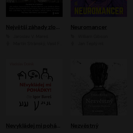
Největší záhady zločinu
Neuromancer
Jaroslav V. Mareš
William Gibson
Martin Stránský, Vasil Fridrich, Filip Jančík, Martin Preiss, Marek Holý, Lukáš Hlavica, Libor Hruška, Jan Maxián, Ladislav Cigánek, Jiří Ployhar, Filip Švarc, Vilém Udatný, Jan Vondráček, Jitka Ježková, Zuzana Slavíková, Michaela Klenková, Lucie Juřičková, Miriam Chytilová, Martina Hudečková
Jan Teplý ml.
Nevykládej mi pohádky
Nezvěstný