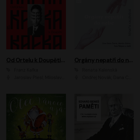
Od Ortelu k Doupěti – tucet Kafkových povídek
Orgány nepatří do nebe
Franz Kafka
Renata Kalenská
Jaroslav Plesl, Miloslav Mejzlík, David Novotný, Lukáš Hlavica, Jaromír Meduna, Václav Neužil, Otakar Brousek ml., Jan Holík, Václav Marhold
Ondřej Novák, Dana Černá, Martin Sláma, Petr Štěpán, Libor Hruška, Filip Jančík, Jakub Urbánek, Barbora Goldmannová, Karolína Zbořilová, Petra Šimberová, Richard Wágner, Klára Sochorová, Šárka Šildová, Zbyšek Horák, Anita Krausová