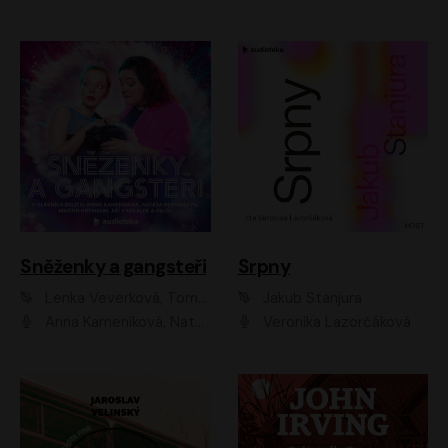
Sněženky a gangsteři
Srpny
Lenka Veverková, Tomáš Dianiška
Jakub Stanjura
Anna Kameníková, Nataša Bednářová, Tereza Hof, Taťjana Medvecká, Zuzana Slavíková, Šimon Krupa, Robert Mikluš, Jiří Vyorálek, Kryštof Hádek, Martin Hofmann, Martin Hruška
Veronika Lazorčáková