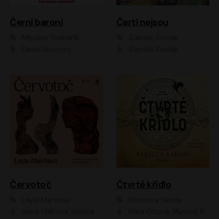
Černí baroni
Čerti nejsou
Miloslav Švandrlík
Zdeněk Svěrák
David Novotný
Zdeněk Svěrák
Červotoč
Čtvrté křídlo
Layla Martinez
Rebecca Yarros
Ivana Uhlířová, Helena Čermáková
Klára Oltová, Matouš Ruml