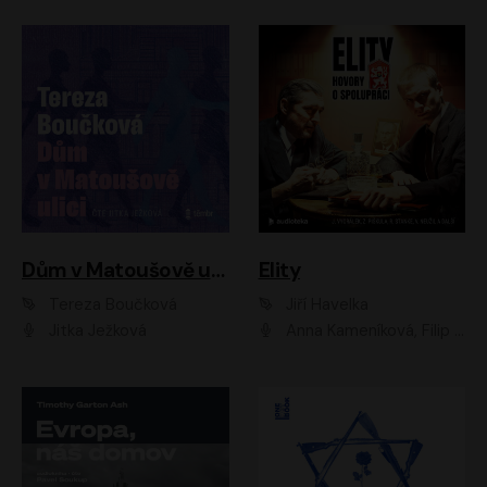
Dům v Matoušově ulici
Elity
Tereza Boučková
Jiří Havelka
Jitka Ježková
Anna Kameníková, Filip Březina, Jiří Lábus, Jiří Vyorálek, Klára Melíšková, Miloslav König, Miroslav Hanuš, Pavla Tomicová, Petr Lněnička, Richard Stanke, Taťjana Medveská, Václav Neužil, Vojtech Vondráček, Zdeněk Piškula