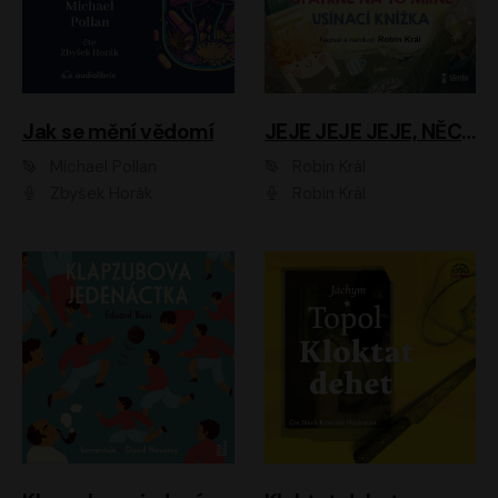
Jak se mění vědomí
JEJE JEJE JEJE, NĚCO SE MI DĚJE + PROBOUZECÍ KNÍŽKA + OPATRNĚ NA TO MRNĚ + USÍNACÍ KNÍŽKA
Michael Pollan
Robin Král
Zbyšek Horák
Robin Král