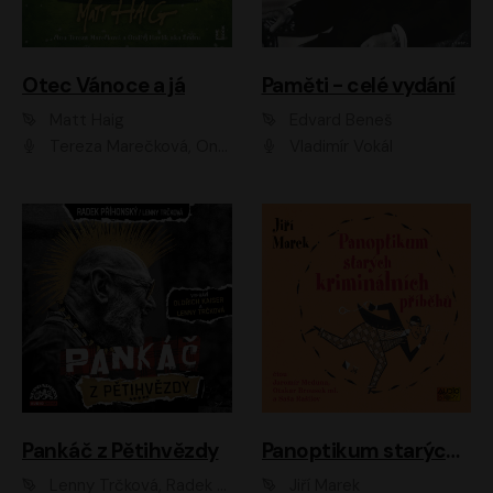
Otec Vánoce a já
Paměti - celé vydání
Matt Haig
Edvard Beneš
Tereza Marečková, Ondřej Endru Havlík
Vladimír Vokál
Pankáč z Pětihvězdy
Panoptikum starých kriminálních příběhů
Lenny Trčková, Radek Příhonský
Jiří Marek