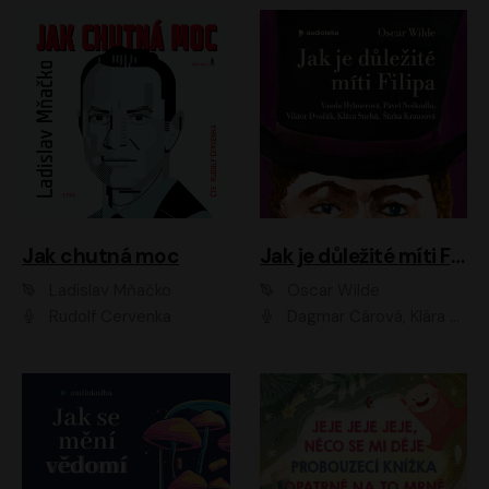
Jak chutná moc
Jak je důležité míti Filipa
Ladislav Mňačko
Oscar Wilde
Rudolf Červenka
Dagmar Čárová, Klára Suchá, Martin Hruška, Otakar Brousek ml., Pavel Neškudla, Radek Hoppe, Šárka Krausová, Vanda Hybnerová, Viktor Dvořák