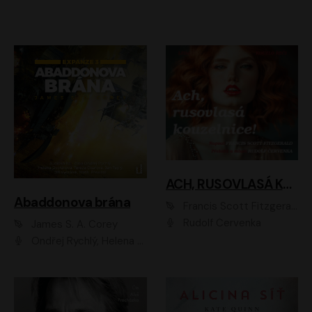
ACH, RUSOVLASÁ KOUZELNICE!
Abaddonova brána
Francis Scott Fitzgerald
Rudolf Červenka
James S. A. Corey
Ondřej Rychlý, Helena Dvořáková, Tereza Císařová, Jan Teplý, Jiří Vyorálek, Matěj Převrátil