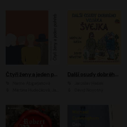
Čtyři ženy a jeden pohřeb
Další osudy dobrého vojáka Švejka
Narine Abgarjanová
Jaroslav Hašek
Martina Hudečková, Jaromír Meduna
David Novotný