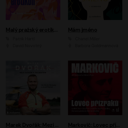
Malý pražský erotikon
Mám jméno
Patrik Hartl
Chanel Miller
David Novotný
Barbora Goldmannová
Marek Dvořák: Mezi nebem a pacientem
Markovič: Lovec přízraků