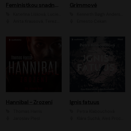
Feministkou snadno a rychle
Grimmové
Kateřina Lišková, Lucie Jarkovská
Kenneth Bøgh Andersen, Benni Bødker
Anita Krausová, Tereza Dočkalová
Ernesto Čekan
Hannibal - Zrození
Ignis fatuus
Thomas Harris
Petra Klabouchová
Jaroslav Plesl
Klára Suchá, Aleš Procházka