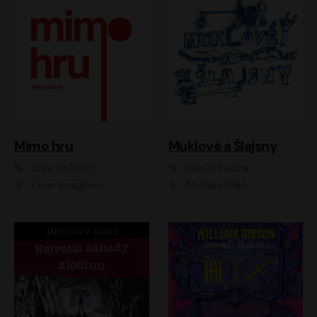
Muklové a Šlajsny
Mimo hru
Daniel Flasza
Jirka Hofreitr
Michal Holán
Leon Ibragimov