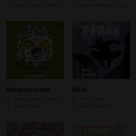
Lenny Trčková, Oldřich Kaiser
Jaromír Meduna, Otakar Brousek ml., Saša Rašilov
Pátrači na stopě
Pérák
Jaroslav Major, Alan Piskač
Petr Stančík
Matouš Ruml
David Novotný