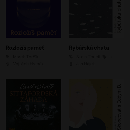
Rozložíš paměť
Rybářská chata
Marek Torčík
Stein Torleif Bjella
Vojtěch Hrabák
Jan Hájek