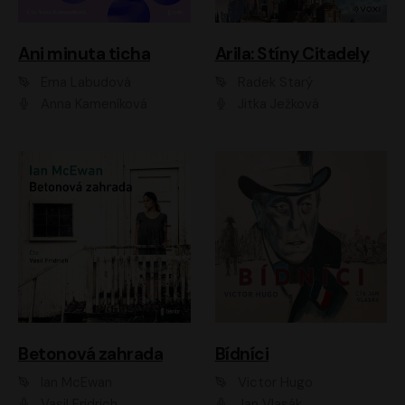
Ani minuta ticha
Arila: Stíny Citadely
Ema Labudová
Radek Starý
Anna Kameníková
Jitka Ježková
Betonová zahrada
Bídníci
Ian McEwan
Victor Hugo
Vasil Fridrich
Jan Vlasák