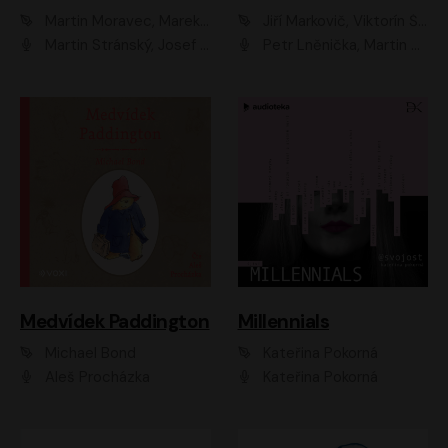
Martin Moravec, Marek Dvořák
Jiří Markovič, Viktorín Šulc
Martin Stránský, Josef Pejchal, Petra Bučková
Petr Lněnička, Martin Zahálka, Barbara Lukešová, Michal Zelenka
Medvídek Paddington
Millennials
Michael Bond
Kateřina Pokorná
Aleš Procházka
Kateřina Pokorná