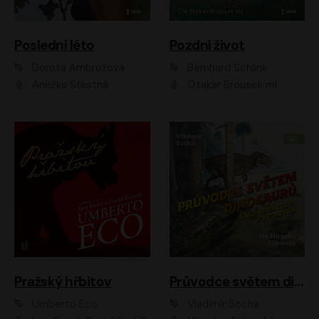
Poslední léto
Pozdní život
Dorota Ambrožová
Bernhard Schlink
Anežka Šťastná
Otakar Brousek ml.
Pražský hřbitov
Průvodce světem dinosaurů aneb Nová cesta do pravěku
Umberto Eco
Vladimír Socha