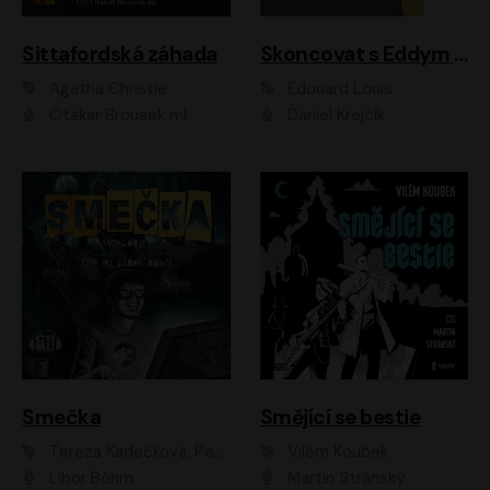
Sittafordská záhada
Skoncovat s Eddym B.
Agatha Christie
Édouard Louis
Otakar Brousek ml.
Daniel Krejčík
Smečka
Smějící se bestie
Tereza Kadečková, Petr Boček, Nelly Černohorská, Ondřej Kocáb, Ludmila Svozilová, Miroslav Pech, Karin Novotná, Jiří Sivok, Martin Štefko, Kateřina Malec Houfková, Tomáš Marton, Madla Pospíšilová Karasová, Michal Březina, Veronika Fiedlerová, Lukáš Vavrečka, Přemysl Krejčík, Mort Castle
Vilém Koubek
Libor Böhm
Martin Stránský