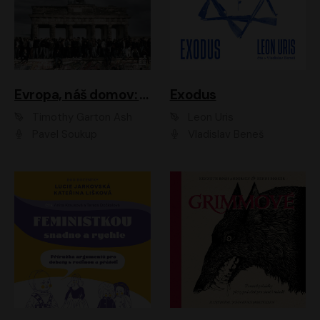
Evropa, náš domov: Od vylodění v Normandii po válku na Ukrajině
Exodus
Timothy Garton Ash
Leon Uris
Pavel Soukup
Vladislav Beneš