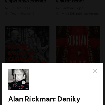
Klapzubova jedenáctka
Kloktat dehet
Eduard Bass
Jáchym Topol
David Novotný
Mark Kristián Hochman
Konec rudého člověka
Konkláve
Světlana Alexijevičová, Daniel Majling
Robert Harris
Jan Sklenář, Jan Staněk, Jan Vondráček, Johanna Tesařová, Klára Sedláčková Ottová, Magdalena Zimová, Marie Poulová, Martin Matejka, Miroslav Zavičár, Pavel Neškudla, Samuel Toman, Šimon Kučera, Štěpánka Fingerhutová, Tomáš Turek
Jan Kolařík
Alan Rickman: Deníky