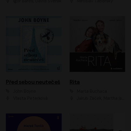
Igor Bareš, David Švehlík
Miroslav Táborský
Před sebou neutečeš
Rita
John Boyne
Marta Buchaca
Vlasta Peterková
Jakub Žáček, Martha Issová