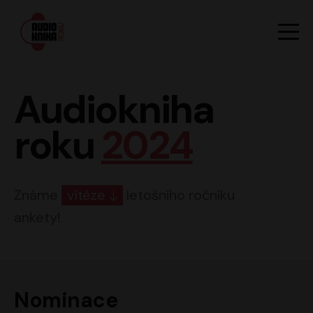
Hlavn
Men
Audiokniha roku
Audiokniha
roku
2024
Známe
vítěze
letošního ročníku
ankety!
Nominace