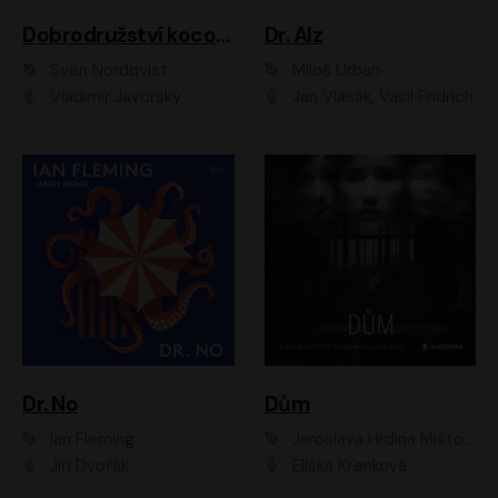
Dobrodružství kocoura Fiškuse a dědy Pettsona 1
Dr. Alz
Sven Nordqvist
Miloš Urban
Vladimír Javorský
Jan Vlasák, Vasil Fridrich
Dr. No
Dům
Ian Fleming
Jaroslava Hrdina Mištová
Jiří Dvořák
Eliška Křenková