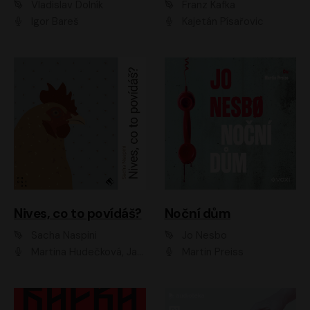
Vladislav Dolník
Franz Kafka
Igor Bareš
Kajetán Písařovic
Nives, co to povídáš?
Noční dům
Sacha Naspini
Jo Nesbo
Martina Hudečková, Jaromír Meduna, Zuzana Slavíková
Martin Preiss