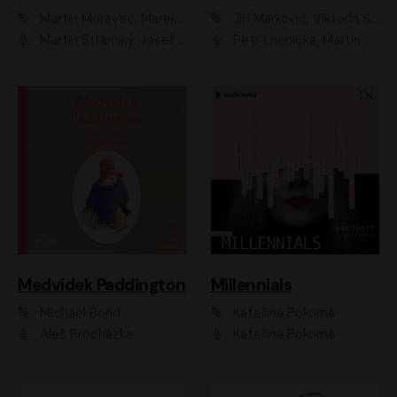
Martin Moravec, Marek Dvořák
Jiří Markovič, Viktorín Šulc
Martin Stránský, Josef Pejchal, Petra Bučková
Petr Lněnička, Martin Zahálka, Barbara Lukešová, Michal Zelenka
Medvídek Paddington
Millennials
Michael Bond
Kateřina Pokorná
Aleš Procházka
Kateřina Pokorná