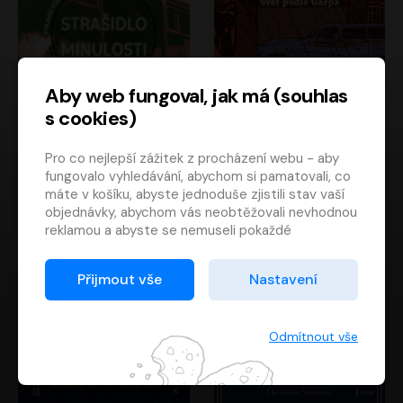
Aby web fungoval, jak má (souhlas
s cookies)
Strašidlo minulosti
Svět podle Garpa
Pro co nejlepší zážitek z procházení webu - aby
Jaroslav Velinský
John Irving
fungovalo vyhledávání, abychom si pamatovali, co
Libor Hruška
David Novotný
máte v košíku, abyste jednoduše zjistili stav vaší
objednávky, abychom vás neobtěžovali nevhodnou
reklamou a abyste se nemuseli pokaždé
přihlašovat.
Proto od vás potřebujeme souhlas se
Přijmout vše
Nastavení
zpracováním souborů cookies
, tj. malých souborů,
které se dočasně ukládají ve vašem prohlížeči.
Děkujeme, že nám ho dáte a pomůžete nám tak
Odmítnout vše
web zlepšovat.