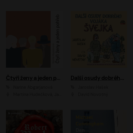
Čtyři ženy a jeden pohřeb
Další osudy dobrého vojáka Švejka
Narine Abgarjanová
Jaroslav Hašek
Martina Hudečková, Jaromír Meduna
David Novotný