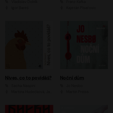
Vladislav Dolník
Franz Kafka
Igor Bareš
Kajetán Písařovic
Nives, co to povídáš?
Noční dům
Sacha Naspini
Jo Nesbo
Martina Hudečková, Jaromír Meduna, Zuzana Slavíková
Martin Preiss