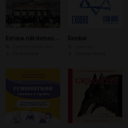
Evropa, náš domov: Od vylodění v Normandii po válku na Ukrajině
Exodus
Timothy Garton Ash
Leon Uris
Pavel Soukup
Vladislav Beneš