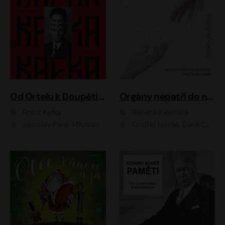
Od Ortelu k Doupěti – tucet Kafkových povídek
Orgány nepatří do nebe
Franz Kafka
Renata Kalenská
Jaroslav Plesl, Miloslav Mejzlík, David Novotný, Lukáš Hlavica, Jaromír Meduna, Václav Neužil, Otakar Brousek ml., Jan Holík, Václav Marhold
Ondřej Novák, Dana Černá, Martin Sláma, Petr Štěpán, Libor Hruška, Filip Jančík, Jakub Urbánek, Barbora Goldmannová, Karolína Zbořilová, Petra Šimberová, Richard Wágner, Klára Sochorová, Šárka Šildová, Zbyšek Horák, Anita Krausová