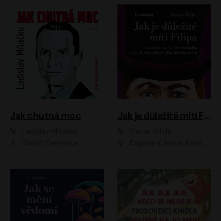
Jak chutná moc
Jak je důležité míti Filipa
Ladislav Mňačko
Oscar Wilde
Rudolf Červenka
Dagmar Čárová, Klára Suchá, Martin Hruška, Otakar Brousek ml., Pavel Neškudla, Radek Hoppe, Šárka Krausová, Vanda Hybnerová, Viktor Dvořák