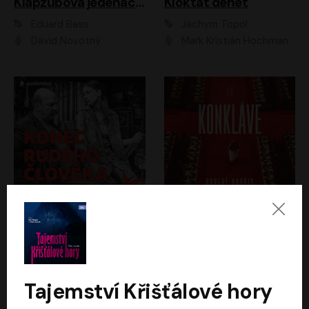
Klapzubova jedenáctka
Kloktat dehet
Eduard Bass
Jáchym Topol
David Novotný
Mark Kristián Hochman
Konec rudého člověka
Konkláve
Světlana Alexijevičová, Daniel Majling
Robert Harris
Jan Sklenář, Jan Staněk, Jan Vondráček, Johanna Tesařová, Klára Sedláčková Ottová, Magdalena Zimová, Marie Poulová, Martin Matejka, Miroslav Zavičár, Pavel Neškudla, Samuel Toman, Šimon Kučera, Štěpánka Fingerhutová, Tomáš Turek
Jan Kolařík
Tajemství Křišťálové hory