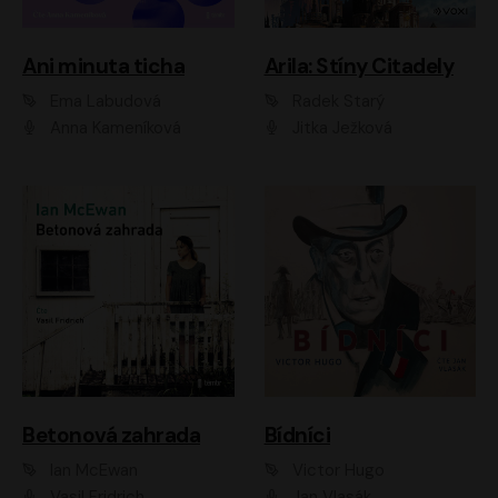
Ani minuta ticha
Arila: Stíny Citadely
Ema Labudová
Radek Starý
Anna Kameníková
Jitka Ježková
Betonová zahrada
Bídníci
Ian McEwan
Victor Hugo
Vasil Fridrich
Jan Vlasák