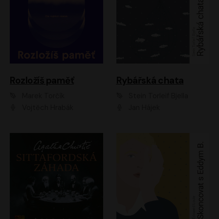
Rozložíš paměť
Rybářská chata
Marek Torčík
Stein Torleif Bjella
Vojtěch Hrabák
Jan Hájek