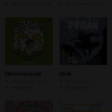
Lenny Trčková, Oldřich Kaiser
Jaromír Meduna, Otakar Brousek ml., Saša Rašilov
Pátrači na stopě
Pérák
Jaroslav Major, Alan Piskač
Petr Stančík
Matouš Ruml
David Novotný