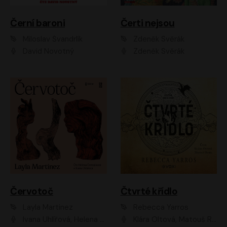
Černí baroni
Čerti nejsou
Miloslav Švandrlík
Zdeněk Svěrák
David Novotný
Zdeněk Svěrák
Červotoč
Čtvrté křídlo
Layla Martinez
Rebecca Yarros
Ivana Uhlířová, Helena Čermáková
Klára Oltová, Matouš Ruml