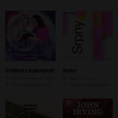
Sněženky a gangsteři
Srpny
Lenka Veverková, Tomáš Dianiška
Jakub Stanjura
Anna Kameníková, Nataša Bednářová, Tereza Hof, Taťjana Medvecká, Zuzana Slavíková, Šimon Krupa, Robert Mikluš, Jiří Vyorálek, Kryštof Hádek, Martin Hofmann, Martin Hruška
Veronika Lazorčáková