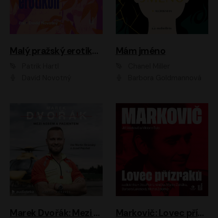
Malý pražský erotikon
Mám jméno
Patrik Hartl
Chanel Miller
David Novotný
Barbora Goldmannová
Marek Dvořák: Mezi nebem a pacientem
Markovič: Lovec přízraků