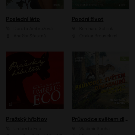
Poslední léto
Pozdní život
Dorota Ambrožová
Bernhard Schlink
Anežka Šťastná
Otakar Brousek ml.
Pražský hřbitov
Průvodce světem dinosaurů aneb Nová cesta do pravěku
Umberto Eco
Vladimír Socha