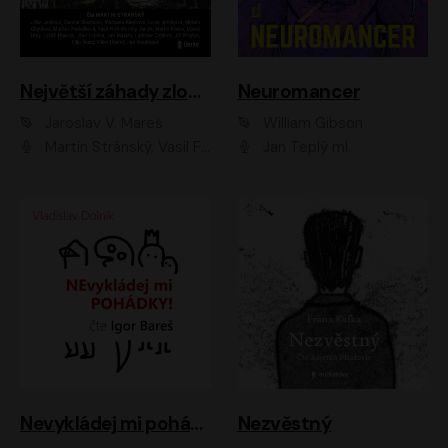
Největší záhady zločinu
Neuromancer
Jaroslav V. Mareš
William Gibson
Martin Stránský, Vasil Fridrich, Filip Jančík, Martin Preiss, Marek Holý, Lukáš Hlavica, Libor Hruška, Jan Maxián, Ladislav Cigánek, Jiří Ployhar, Filip Švarc, Vilém Udatný, Jan Vondráček, Jitka Ježková, Zuzana Slavíková, Michaela Klenková, Lucie Juřičková, Miriam Chytilová, Martina Hudečková
Jan Teplý ml.
Nevykládej mi pohádky
Nezvěstný