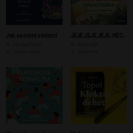
Jak se mění vědomí
JEJE JEJE JEJE, NĚCO SE MI DĚJE + PROBOUZECÍ KNÍŽKA + OPATRNĚ NA TO MRNĚ + USÍNACÍ KNÍŽKA
Michael Pollan
Robin Král
Zbyšek Horák
Robin Král