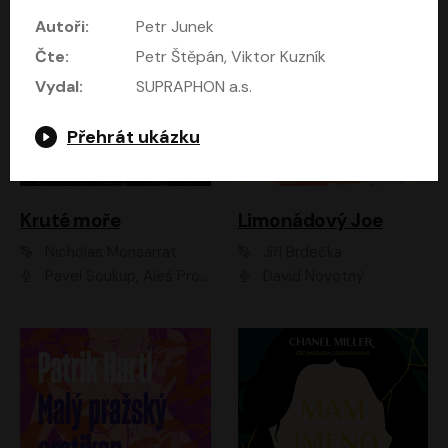
Autoři:
Petr Junek
Čte:
Petr Štěpán, Viktor Kuzník
Vydal:
SUPRAPHON a.s.
Přehrát ukázku
Kruté moře
Limonádový Joe
Nicholas Monsarrat
Jiří Brdečka
Pavel Soukup, Aleš Procházka, David Novotný, Marek Holý, Martin Preiss, Jakub Saic, Petr Neskusil, David Matásek, Vasil Fridrich, Pavel Rímský, Zuzana Slavíková, Zbyšek Horák, Martin Zahálka, Luboš Ondráček, Amélie Vránová, Andrea Elsnerová, Anna Theimerová, Antonín Navrátil, Apolena Velsová, Bohdan Tůma, Filip Jančík, Filip Švarc, Jan Škvor, Jiří Köhler, Kateřina Peřinová, Kristýna Nebeská, Kristýna Skružná, Ladislav Cigánek, Libor Terš, Lucie Timíková, Martin Hruška, Martin Stránský, Michal Holán, Michal Jagelka, Milada Vaňkátová, Oldřich Hajlich, Pavel Dytrt, Petr Burian, Petr Gelnar, Radek Hoppe, Radek Škvor, Radovan Vaculík, Richard Fiala, Robert Hájek, Robin Pařík, Roman Hajlich, Roman Říčař, Svatopluk Schuller, Terezie Taberyová, Valentina Vránová, Vojtěch hájek, Zuzana Kajnarová Říčařová
David Novotný