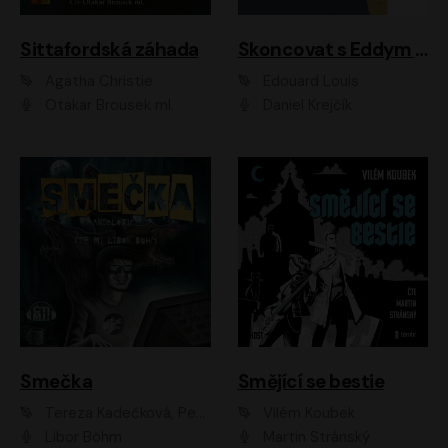
Sittafordská záhada
Skoncovat s Eddym B.
Agatha Christie
Édouard Louis
Otakar Brousek ml.
Daniel Krejčík
Smečka
Smějící se bestie
Tereza Kadečková, Petr Boček, Nelly Černohorská, Ondřej Kocáb, Ludmila Svozilová, Miroslav Pech, Karin Novotná, Jiří Sivok, Martin Štefko, Kateřina Malec Houfková, Tomáš Marton, Madla Pospíšilová Karasová, Michal Březina, Veronika Fiedlerová, Lukáš Vavrečka, Přemysl Krejčík, Mort Castle
Vilém Koubek
Libor Böhm
Martin Stránský