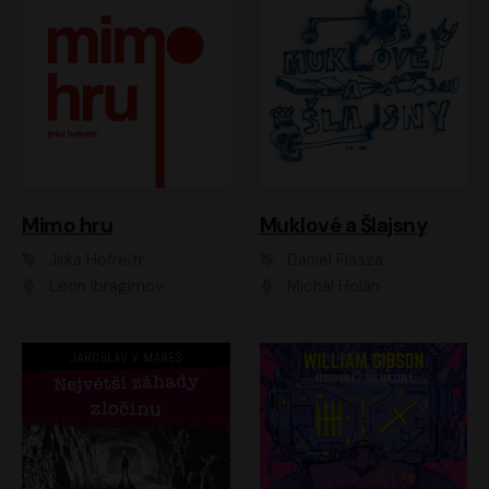
Muklové a Šlajsny
Mimo hru
Daniel Flasza
Jirka Hofreitr
Michal Holán
Leon Ibragimov