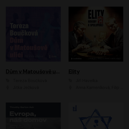
Dům v Matoušově ulici
Elity
Tereza Boučková
Jiří Havelka
Jitka Ježková
Anna Kameníková, Filip Březina, Jiří Lábus, Jiří Vyorálek, Klára Melíšková, Miloslav König, Miroslav Hanuš, Pavla Tomicová, Petr Lněnička, Richard Stanke, Taťjana Medveská, Václav Neužil, Vojtech Vondráček, Zdeněk Piškula