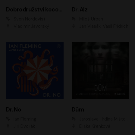
Dobrodružství kocoura Fiškuse a dědy Pettsona 1
Dr. Alz
Sven Nordqvist
Miloš Urban
Vladimír Javorský
Jan Vlasák, Vasil Fridrich
Dr. No
Dům
Ian Fleming
Jaroslava Hrdina Mištová
Jiří Dvořák
Eliška Křenková