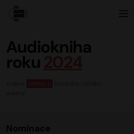
Hlavn
Men
Audiokniha roku
Audiokniha
roku
2024
Známe
vítěze
letošního ročníku
ankety!
Nominace