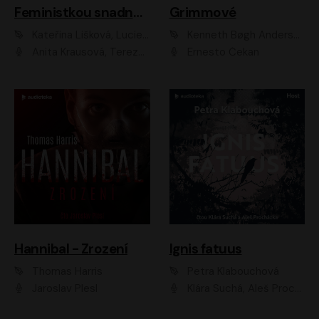
Feministkou snadno a rychle
Grimmové
Kateřina Lišková, Lucie Jarkovská
Kenneth Bøgh Andersen, Benni Bødker
Anita Krausová, Tereza Dočkalová
Ernesto Čekan
Hannibal - Zrození
Ignis fatuus
Thomas Harris
Petra Klabouchová
Jaroslav Plesl
Klára Suchá, Aleš Procházka