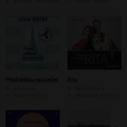
Igor Bareš, David Švehlík
Miroslav Táborský
Před sebou neutečeš
Rita
John Boyne
Marta Buchaca
Vlasta Peterková
Jakub Žáček, Martha Issová