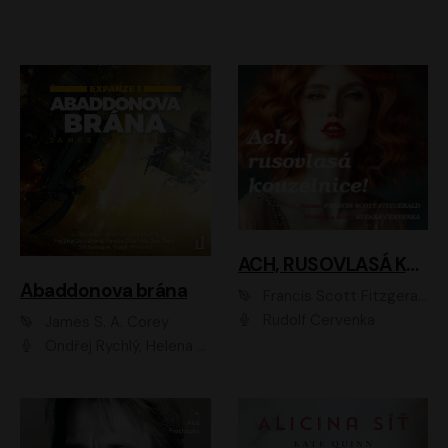
ACH, RUSOVLASÁ KOUZELNICE!
Abaddonova brána
Francis Scott Fitzgerald
Rudolf Červenka
James S. A. Corey
Ondřej Rychlý, Helena Dvořáková, Tereza Císařová, Jan Teplý, Jiří Vyorálek, Matěj Převrátil