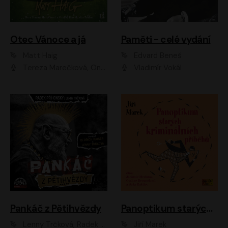
Otec Vánoce a já
Paměti - celé vydání
Matt Haig
Edvard Beneš
Tereza Marečková, Ondřej Endru Havlík
Vladimír Vokál
Pankáč z Pětihvězdy
Panoptikum starých kriminálních příběhů
Lenny Trčková, Radek Příhonský
Jiří Marek