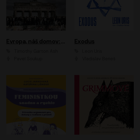
Evropa, náš domov: Od vylodění v Normandii po válku na Ukrajině
Exodus
Timothy Garton Ash
Leon Uris
Pavel Soukup
Vladislav Beneš