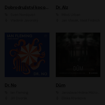
Dobrodružství kocoura Fiškuse a dědy Pettsona 1
Dr. Alz
Sven Nordqvist
Miloš Urban
Vladimír Javorský
Jan Vlasák, Vasil Fridrich
Dr. No
Dům
Ian Fleming
Jaroslava Hrdina Mištová
Jiří Dvořák
Eliška Křenková