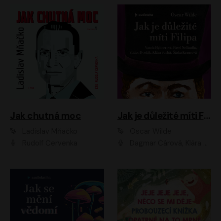
Jak chutná moc
Jak je důležité míti Filipa
Ladislav Mňačko
Oscar Wilde
Rudolf Červenka
Dagmar Čárová, Klára Suchá, Martin Hruška, Otakar Brousek ml., Pavel Neškudla, Radek Hoppe, Šárka Krausová, Vanda Hybnerová, Viktor Dvořák