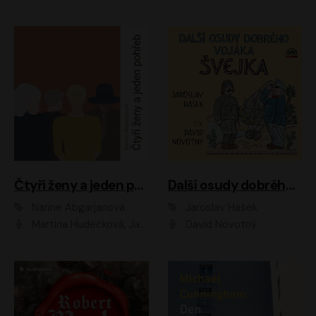
Čtyři ženy a jeden pohřeb
Další osudy dobrého vojáka Švejka
Narine Abgarjanová
Jaroslav Hašek
Martina Hudečková, Jaromír Meduna
David Novotný