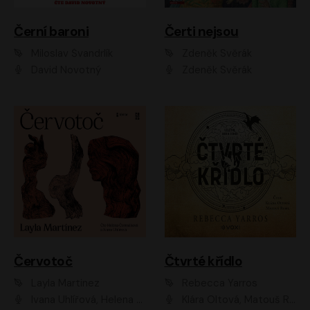
Černí baroni
Čerti nejsou
Miloslav Švandrlík
Zdeněk Svěrák
David Novotný
Zdeněk Svěrák
Červotoč
Čtvrté křídlo
Layla Martinez
Rebecca Yarros
Ivana Uhlířová, Helena Čermáková
Klára Oltová, Matouš Ruml