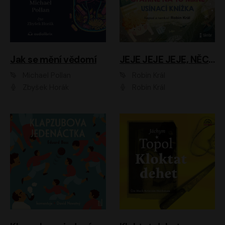
Jak se mění vědomí
JEJE JEJE JEJE, NĚCO SE MI DĚJE + PROBOUZECÍ KNÍŽKA + OPATRNĚ NA TO MRNĚ + USÍNACÍ KNÍŽKA
Michael Pollan
Robin Král
Zbyšek Horák
Robin Král