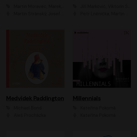
Martin Moravec, Marek Dvořák
Jiří Markovič, Viktorín Šulc
Martin Stránský, Josef Pejchal, Petra Bučková
Petr Lněnička, Martin Zahálka, Barbara Lukešová, Michal Zelenka
Medvídek Paddington
Millennials
Michael Bond
Kateřina Pokorná
Aleš Procházka
Kateřina Pokorná