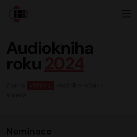
Hlavn
Men
Audiokniha roku
Audiokniha
roku
2024
Známe
vítěze
letošního ročníku
ankety!
Nominace