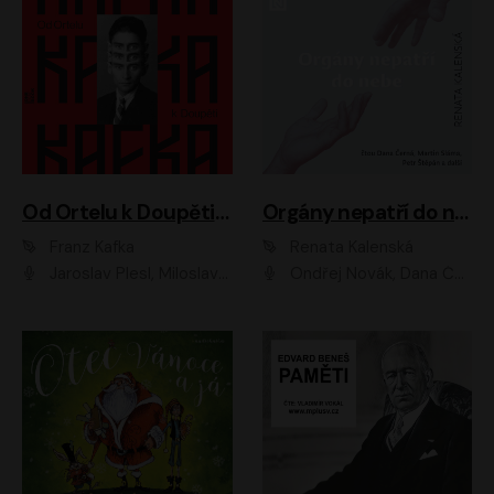
Od Ortelu k Doupěti – tucet Kafkových povídek
Orgány nepatří do nebe
Franz Kafka
Renata Kalenská
Jaroslav Plesl, Miloslav Mejzlík, David Novotný, Lukáš Hlavica, Jaromír Meduna, Václav Neužil, Otakar Brousek ml., Jan Holík, Václav Marhold
Ondřej Novák, Dana Černá, Martin Sláma, Petr Štěpán, Libor Hruška, Filip Jančík, Jakub Urbánek, Barbora Goldmannová, Karolína Zbořilová, Petra Šimberová, Richard Wágner, Klára Sochorová, Šárka Šildová, Zbyšek Horák, Anita Krausová