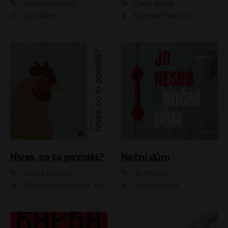
Vladislav Dolník
Franz Kafka
Igor Bareš
Kajetán Písařovic
Nives, co to povídáš?
Noční dům
Sacha Naspini
Jo Nesbo
Martina Hudečková, Jaromír Meduna, Zuzana Slavíková
Martin Preiss