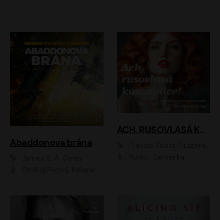
ACH, RUSOVLASÁ KOUZELNICE!
Abaddonova brána
Francis Scott Fitzgerald
Rudolf Červenka
James S. A. Corey
Ondřej Rychlý, Helena Dvořáková, Tereza Císařová, Jan Teplý, Jiří Vyorálek, Matěj Převrátil