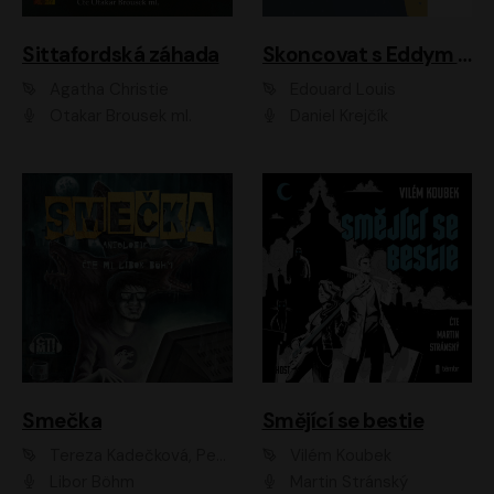
Sittafordská záhada
Skoncovat s Eddym B.
Agatha Christie
Édouard Louis
Otakar Brousek ml.
Daniel Krejčík
Smečka
Smějící se bestie
Tereza Kadečková, Petr Boček, Nelly Černohorská, Ondřej Kocáb, Ludmila Svozilová, Miroslav Pech, Karin Novotná, Jiří Sivok, Martin Štefko, Kateřina Malec Houfková, Tomáš Marton, Madla Pospíšilová Karasová, Michal Březina, Veronika Fiedlerová, Lukáš Vavrečka, Přemysl Krejčík, Mort Castle
Vilém Koubek
Libor Böhm
Martin Stránský