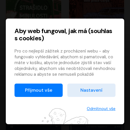
Aby web fungoval, jak má (souhlas
s cookies)
Strašidlo minulosti
Svět podle Garpa
Pro co nejlepší zážitek z procházení webu - aby
Jaroslav Velinský
John Irving
fungovalo vyhledávání, abychom si pamatovali, co
Libor Hruška
David Novotný
máte v košíku, abyste jednoduše zjistili stav vaší
objednávky, abychom vás neobtěžovali nevhodnou
reklamou a abyste se nemuseli pokaždé
přihlašovat.
Proto od vás potřebujeme souhlas se
Přijmout vše
Nastavení
zpracováním souborů cookies
, tj. malých souborů,
které se dočasně ukládají ve vašem prohlížeči.
Děkujeme, že nám ho dáte a pomůžete nám tak
Odmítnout vše
web zlepšovat.