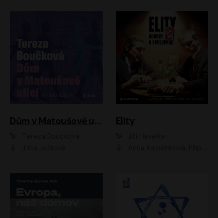
Dům v Matoušově ulici
Elity
Tereza Boučková
Jiří Havelka
Jitka Ježková
Anna Kameníková, Filip Březina, Jiří Lábus, Jiří Vyorálek, Klára Melíšková, Miloslav König, Miroslav Hanuš, Pavla Tomicová, Petr Lněnička, Richard Stanke, Taťjana Medveská, Václav Neužil, Vojtech Vondráček, Zdeněk Piškula