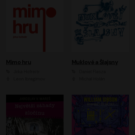
Muklové a Šlajsny
Mimo hru
Daniel Flasza
Jirka Hofreitr
Michal Holán
Leon Ibragimov