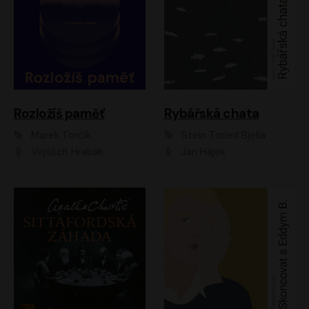
Rozložíš paměť
Rybářská chata
Marek Torčík
Stein Torleif Bjella
Vojtěch Hrabák
Jan Hájek