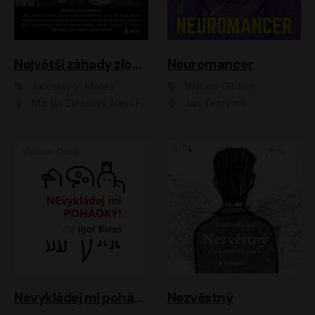
Největší záhady zločinu
Neuromancer
Jaroslav V. Mareš
William Gibson
Martin Stránský, Vasil Fridrich, Filip Jančík, Martin Preiss, Marek Holý, Lukáš Hlavica, Libor Hruška, Jan Maxián, Ladislav Cigánek, Jiří Ployhar, Filip Švarc, Vilém Udatný, Jan Vondráček, Jitka Ježková, Zuzana Slavíková, Michaela Klenková, Lucie Juřičková, Miriam Chytilová, Martina Hudečková
Jan Teplý ml.
Nevykládej mi pohádky
Nezvěstný