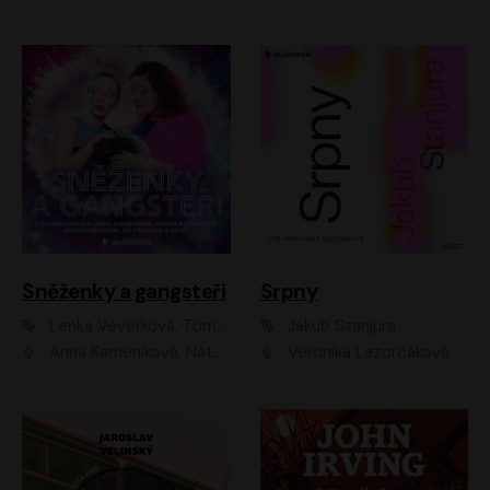
Sněženky a gangsteři
Srpny
Lenka Veverková, Tomáš Dianiška
Jakub Stanjura
Anna Kameníková, Nataša Bednářová, Tereza Hof, Taťjana Medvecká, Zuzana Slavíková, Šimon Krupa, Robert Mikluš, Jiří Vyorálek, Kryštof Hádek, Martin Hofmann, Martin Hruška
Veronika Lazorčáková