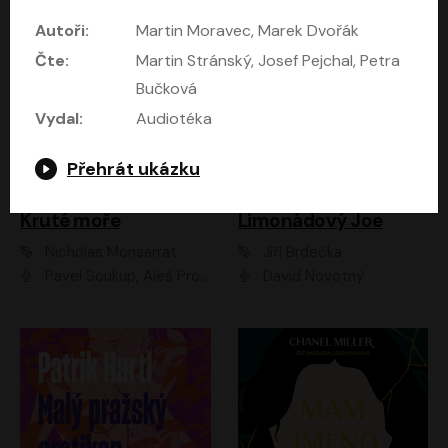
Autoři:
Martin Moravec, Marek Dvořák
Čte:
Martin Stránský, Josef Pejchal, Petra
Bučková
Vydal:
Audiotéka
Přehrát ukázku
Kruté moře
Limonádový Joe
Nicholas Monsarrat
Jiří Brdečka
Pavel Soukup, Aleš Procházka, David Novotný, Marek Holý, Martin Preiss, Jakub Saic, Petr Neskusil, David Matásek, Vasil Fridrich, Pavel Rímský, Zuzana Slavíková, Zbyšek Horák, Martin Zahálka, Luboš Ondráček, Amélie Vránová, Andrea Elsnerová, Anna Theimerová, Antonín Navrátil, Apolena Velsová, Bohdan Tůma, Filip Jančík, Filip Švarc, Jan Škvor, Jiří Köhler, Kateřina Peřinová, Kristýna Nebeská, Kristýna Skružná, Ladislav Cigánek, Libor Terš, Lucie Timíková, Martin Hruška, Martin Stránský, Michal Holán, Michal Jagelka, Milada Vaňkátová, Oldřich Hajlich, Pavel Dytrt, Petr Burian, Petr Gelnar, Radek Hoppe, Radek Škvor, Radovan Vaculík, Richard Fiala, Robert Hájek, Robin Pařík, Roman Hajlich, Roman Říčař, Svatopluk Schuller, Terezie Taberyová, Valentina Vránová, Vojtěch hájek, Zuzana Kajnarová Říčařová
David Novotný