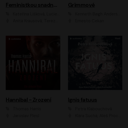
Feministkou snadno a rychle
Grimmové
Kateřina Lišková, Lucie Jarkovská
Kenneth Bøgh Andersen, Benni Bødker
Anita Krausová, Tereza Dočkalová
Ernesto Čekan
Hannibal - Zrození
Ignis fatuus
Thomas Harris
Petra Klabouchová
Jaroslav Plesl
Klára Suchá, Aleš Procházka