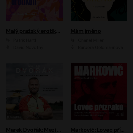
Malý pražský erotikon
Mám jméno
Patrik Hartl
Chanel Miller
David Novotný
Barbora Goldmannová
Marek Dvořák: Mezi nebem a pacientem
Markovič: Lovec přízraků