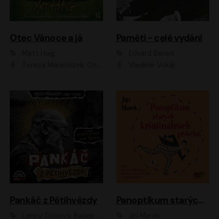
Otec Vánoce a já
Paměti - celé vydání
Matt Haig
Edvard Beneš
Tereza Marečková, Ondřej Endru Havlík
Vladimír Vokál
Pankáč z Pětihvězdy
Panoptikum starých kriminálních příběhů
Lenny Trčková, Radek Příhonský
Jiří Marek