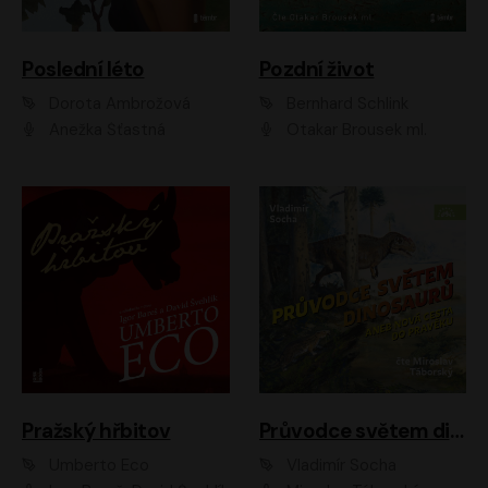
Poslední léto
Pozdní život
Dorota Ambrožová
Bernhard Schlink
Anežka Šťastná
Otakar Brousek ml.
Pražský hřbitov
Průvodce světem dinosaurů aneb Nová cesta do pravěku
Umberto Eco
Vladimír Socha