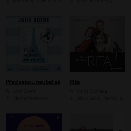
Igor Bareš, David Švehlík
Miroslav Táborský
Před sebou neutečeš
Rita
John Boyne
Marta Buchaca
Vlasta Peterková
Jakub Žáček, Martha Issová