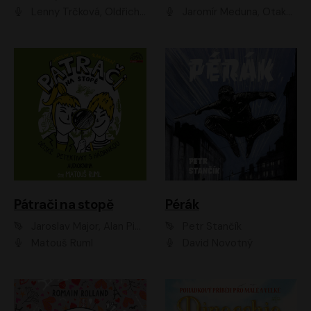
Lenny Trčková, Oldřich Kaiser
Jaromír Meduna, Otakar Brousek ml., Saša Rašilov
Pátrači na stopě
Pérák
Jaroslav Major, Alan Piskač
Petr Stančík
Matouš Ruml
David Novotný