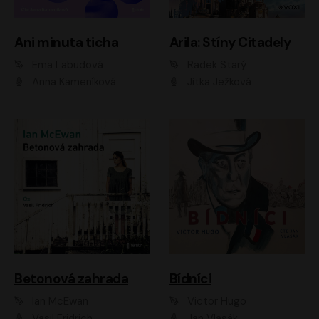
Ani minuta ticha
Arila: Stíny Citadely
Ema Labudová
Radek Starý
Anna Kameníková
Jitka Ježková
Betonová zahrada
Bídníci
Ian McEwan
Victor Hugo
Vasil Fridrich
Jan Vlasák