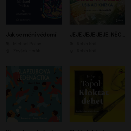
Jak se mění vědomí
JEJE JEJE JEJE, NĚCO SE MI DĚJE + PROBOUZECÍ KNÍŽKA + OPATRNĚ NA TO MRNĚ + USÍNACÍ KNÍŽKA
Michael Pollan
Robin Král
Zbyšek Horák
Robin Král