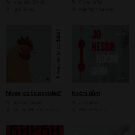
Vladislav Dolník
Franz Kafka
Igor Bareš
Kajetán Písařovic
Nives, co to povídáš?
Noční dům
Sacha Naspini
Jo Nesbo
Martina Hudečková, Jaromír Meduna, Zuzana Slavíková
Martin Preiss