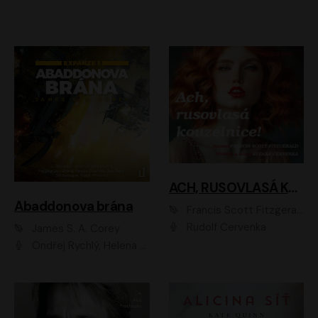
ACH, RUSOVLASÁ KOUZELNICE!
Abaddonova brána
Francis Scott Fitzgerald
Rudolf Červenka
James S. A. Corey
Ondřej Rychlý, Helena Dvořáková, Tereza Císařová, Jan Teplý, Jiří Vyorálek, Matěj Převrátil