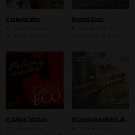
Poslední léto
Pozdní život
Dorota Ambrožová
Bernhard Schlink
Anežka Šťastná
Otakar Brousek ml.
Pražský hřbitov
Průvodce světem dinosaurů aneb Nová cesta do pravěku
Umberto Eco
Vladimír Socha