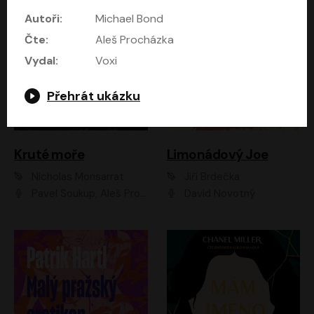
Autoři:
Michael Bond
Čte:
Aleš Procházka
Vydal:
Voxi
Přehrát ukázku
Kruté moře
Limonádový Joe
Nicholas Monsarrat
Jiří Brdečka
Pavel Soukup, Aleš Procházka, David Novotný, Marek Holý, Martin Preiss, Jakub Saic, Petr Neskusil, David Matásek, Vasil Fridrich, Pavel Rímský, Zuzana Slavíková, Zbyšek Horák, Martin Zahálka, Luboš Ondráček, Amélie Vránová, Andrea Elsnerová, Anna Theimerová, Antonín Navrátil, Apolena Velsová, Bohdan Tůma, Filip Jančík, Filip Švarc, Jan Škvor, Jiří Köhler, Kateřina Peřinová, Kristýna Nebeská, Kristýna Skružná, Ladislav Cigánek, Libor Terš, Lucie Timíková, Martin Hruška, Martin Stránský, Michal Holán, Michal Jagelka, Milada Vaňkátová, Oldřich Hajlich, Pavel Dytrt, Petr Burian, Petr Gelnar, Radek Hoppe, Radek Škvor, Radovan Vaculík, Richard Fiala, Robert Hájek, Robin Pařík, Roman Hajlich, Roman Říčař, Svatopluk Schuller, Terezie Taberyová, Valentina Vránová, Vojtěch hájek, Zuzana Kajnarová Říčařová
David Novotný