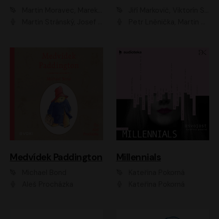
Martin Moravec, Marek Dvořák
Jiří Markovič, Viktorín Šulc
Martin Stránský, Josef Pejchal, Petra Bučková
Petr Lněnička, Martin Zahálka, Barbara Lukešová, Michal Zelenka
Medvídek Paddington
Millennials
Michael Bond
Kateřina Pokorná
Aleš Procházka
Kateřina Pokorná