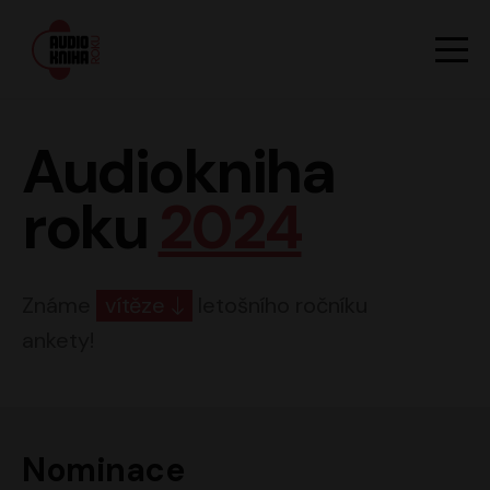
Hlavn
Men
Audiokniha roku
Audiokniha
roku
2024
Známe
vítěze
letošního ročníku
ankety!
Nominace