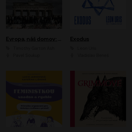
Evropa, náš domov: Od vylodění v Normandii po válku na Ukrajině
Exodus
Timothy Garton Ash
Leon Uris
Pavel Soukup
Vladislav Beneš