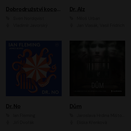
Dobrodružství kocoura Fiškuse a dědy Pettsona 1
Dr. Alz
Sven Nordqvist
Miloš Urban
Vladimír Javorský
Jan Vlasák, Vasil Fridrich
Dr. No
Dům
Ian Fleming
Jaroslava Hrdina Mištová
Jiří Dvořák
Eliška Křenková