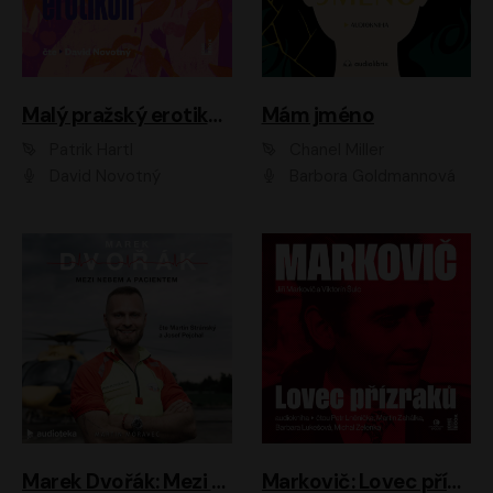
Malý pražský erotikon
Mám jméno
Patrik Hartl
Chanel Miller
David Novotný
Barbora Goldmannová
Marek Dvořák: Mezi nebem a pacientem
Markovič: Lovec přízraků