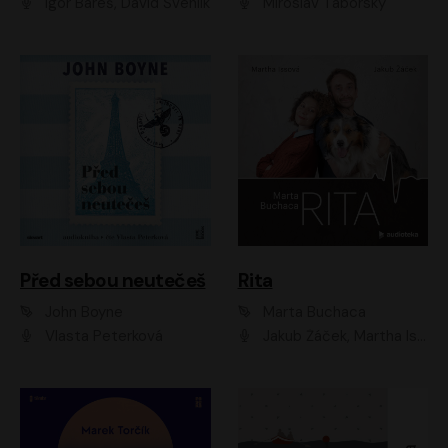
Igor Bareš, David Švehlík
Miroslav Táborský
Před sebou neutečeš
Rita
John Boyne
Marta Buchaca
Vlasta Peterková
Jakub Žáček, Martha Issová