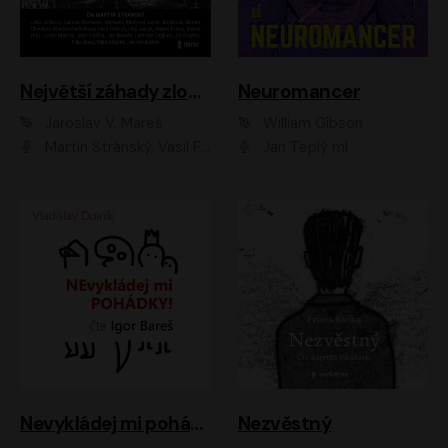
Největší záhady zločinu
Neuromancer
Jaroslav V. Mareš
William Gibson
Martin Stránský, Vasil Fridrich, Filip Jančík, Martin Preiss, Marek Holý, Lukáš Hlavica, Libor Hruška, Jan Maxián, Ladislav Cigánek, Jiří Ployhar, Filip Švarc, Vilém Udatný, Jan Vondráček, Jitka Ježková, Zuzana Slavíková, Michaela Klenková, Lucie Juřičková, Miriam Chytilová, Martina Hudečková
Jan Teplý ml.
Nevykládej mi pohádky
Nezvěstný