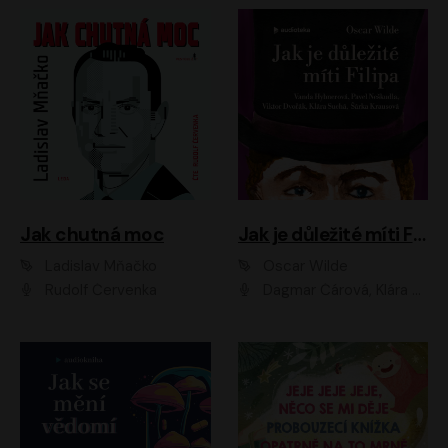
Jak chutná moc
Jak je důležité míti Filipa
Ladislav Mňačko
Oscar Wilde
Rudolf Červenka
Dagmar Čárová, Klára Suchá, Martin Hruška, Otakar Brousek ml., Pavel Neškudla, Radek Hoppe, Šárka Krausová, Vanda Hybnerová, Viktor Dvořák