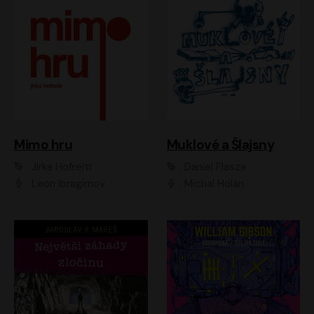
Muklové a Šlajsny
Mimo hru
Daniel Flasza
Jirka Hofreitr
Michal Holán
Leon Ibragimov