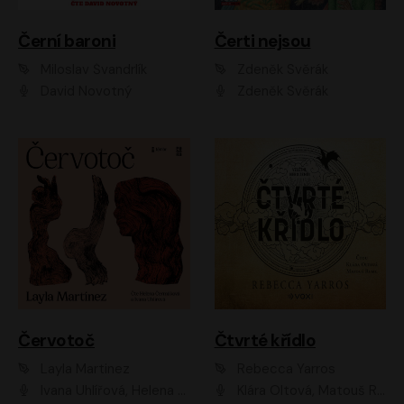
Černí baroni
Čerti nejsou
Miloslav Švandrlík
Zdeněk Svěrák
David Novotný
Zdeněk Svěrák
Červotoč
Čtvrté křídlo
Layla Martinez
Rebecca Yarros
Ivana Uhlířová, Helena Čermáková
Klára Oltová, Matouš Ruml