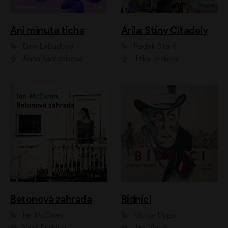
Ani minuta ticha
Arila: Stíny Citadely
Ema Labudová
Radek Starý
Anna Kameníková
Jitka Ježková
Betonová zahrada
Bídníci
Ian McEwan
Victor Hugo
Vasil Fridrich
Jan Vlasák