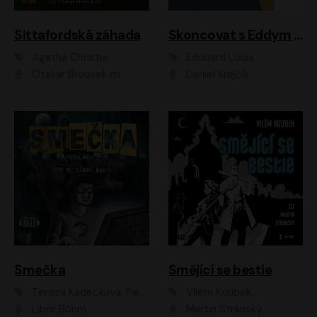
Sittafordská záhada
Skoncovat s Eddym B.
Agatha Christie
Édouard Louis
Otakar Brousek ml.
Daniel Krejčík
Smečka
Smějící se bestie
Tereza Kadečková, Petr Boček, Nelly Černohorská, Ondřej Kocáb, Ludmila Svozilová, Miroslav Pech, Karin Novotná, Jiří Sivok, Martin Štefko, Kateřina Malec Houfková, Tomáš Marton, Madla Pospíšilová Karasová, Michal Březina, Veronika Fiedlerová, Lukáš Vavrečka, Přemysl Krejčík, Mort Castle
Vilém Koubek
Libor Böhm
Martin Stránský