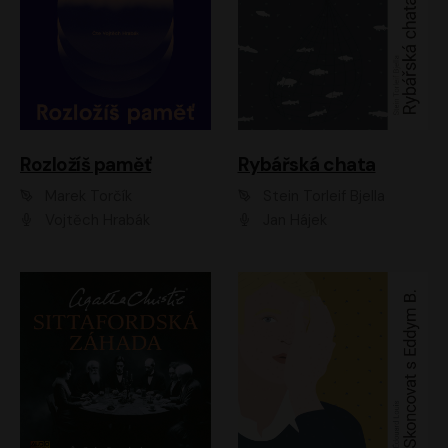
Rozložíš paměť
Rybářská chata
Marek Torčík
Stein Torleif Bjella
Vojtěch Hrabák
Jan Hájek