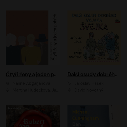
Čtyři ženy a jeden pohřeb
Další osudy dobrého vojáka Švejka
Narine Abgarjanová
Jaroslav Hašek
Martina Hudečková, Jaromír Meduna
David Novotný