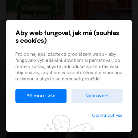
Aby web fungoval, jak má (souhlas
s cookies)
Strašidlo minulosti
Svět podle Garpa
Pro co nejlepší zážitek z procházení webu - aby
Jaroslav Velinský
John Irving
fungovalo vyhledávání, abychom si pamatovali, co
Libor Hruška
David Novotný
máte v košíku, abyste jednoduše zjistili stav vaší
objednávky, abychom vás neobtěžovali nevhodnou
reklamou a abyste se nemuseli pokaždé
přihlašovat.
Proto od vás potřebujeme souhlas se
Přijmout vše
Nastavení
zpracováním souborů cookies
, tj. malých souborů,
které se dočasně ukládají ve vašem prohlížeči.
Děkujeme, že nám ho dáte a pomůžete nám tak
Odmítnout vše
web zlepšovat.