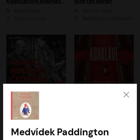
Klapzubova jedenáctka
Kloktat dehet
Eduard Bass
Jáchym Topol
David Novotný
Mark Kristián Hochman
Konec rudého člověka
Konkláve
Světlana Alexijevičová, Daniel Majling
Robert Harris
Jan Sklenář, Jan Staněk, Jan Vondráček, Johanna Tesařová, Klára Sedláčková Ottová, Magdalena Zimová, Marie Poulová, Martin Matejka, Miroslav Zavičár, Pavel Neškudla, Samuel Toman, Šimon Kučera, Štěpánka Fingerhutová, Tomáš Turek
Jan Kolařík
Medvídek Paddington