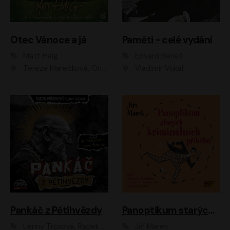
Otec Vánoce a já
Paměti - celé vydání
Matt Haig
Edvard Beneš
Tereza Marečková, Ondřej Endru Havlík
Vladimír Vokál
Pankáč z Pětihvězdy
Panoptikum starých kriminálních příběhů
Lenny Trčková, Radek Příhonský
Jiří Marek