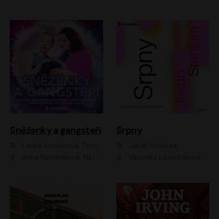
Sněženky a gangsteři
Srpny
Lenka Veverková, Tomáš Dianiška
Jakub Stanjura
Anna Kameníková, Nataša Bednářová, Tereza Hof, Taťjana Medvecká, Zuzana Slavíková, Šimon Krupa, Robert Mikluš, Jiří Vyorálek, Kryštof Hádek, Martin Hofmann, Martin Hruška
Veronika Lazorčáková