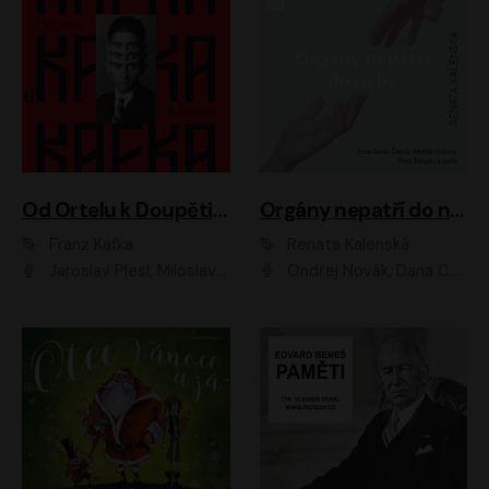
Od Ortelu k Doupěti – tucet Kafkových povídek
Orgány nepatří do nebe
Franz Kafka
Renata Kalenská
Jaroslav Plesl, Miloslav Mejzlík, David Novotný, Lukáš Hlavica, Jaromír Meduna, Václav Neužil, Otakar Brousek ml., Jan Holík, Václav Marhold
Ondřej Novák, Dana Černá, Martin Sláma, Petr Štěpán, Libor Hruška, Filip Jančík, Jakub Urbánek, Barbora Goldmannová, Karolína Zbořilová, Petra Šimberová, Richard Wágner, Klára Sochorová, Šárka Šildová, Zbyšek Horák, Anita Krausová