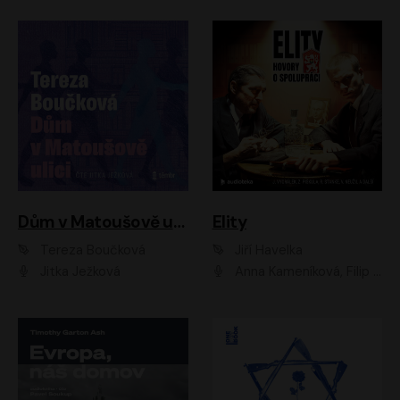
Dům v Matoušově ulici
Elity
Tereza Boučková
Jiří Havelka
Jitka Ježková
Anna Kameníková, Filip Březina, Jiří Lábus, Jiří Vyorálek, Klára Melíšková, Miloslav König, Miroslav Hanuš, Pavla Tomicová, Petr Lněnička, Richard Stanke, Taťjana Medveská, Václav Neužil, Vojtech Vondráček, Zdeněk Piškula