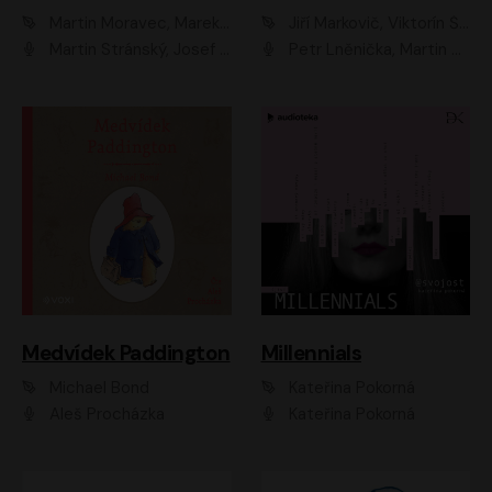
Martin Moravec, Marek Dvořák
Jiří Markovič, Viktorín Šulc
Martin Stránský, Josef Pejchal, Petra Bučková
Petr Lněnička, Martin Zahálka, Barbara Lukešová, Michal Zelenka
Medvídek Paddington
Millennials
Michael Bond
Kateřina Pokorná
Aleš Procházka
Kateřina Pokorná