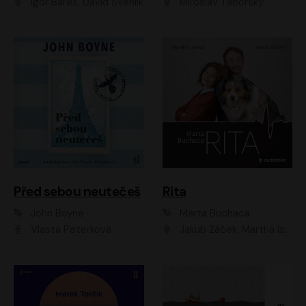
Igor Bareš, David Švehlík
Miroslav Táborský
Před sebou neutečeš
Rita
John Boyne
Marta Buchaca
Vlasta Peterková
Jakub Žáček, Martha Issová