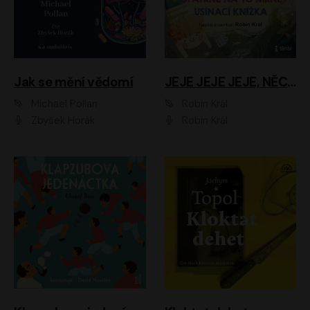
Jak se mění vědomí
JEJE JEJE JEJE, NĚCO SE MI DĚJE + PROBOUZECÍ KNÍŽKA + OPATRNĚ NA TO MRNĚ + USÍNACÍ KNÍŽKA
Michael Pollan
Robin Král
Zbyšek Horák
Robin Král