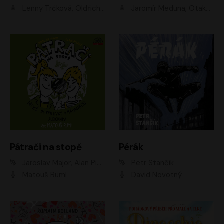
Lenny Trčková, Oldřich Kaiser
Jaromír Meduna, Otakar Brousek ml., Saša Rašilov
Pátrači na stopě
Pérák
Jaroslav Major, Alan Piskač
Petr Stančík
Matouš Ruml
David Novotný