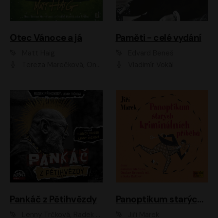
Otec Vánoce a já
Paměti - celé vydání
Matt Haig
Edvard Beneš
Tereza Marečková, Ondřej Endru Havlík
Vladimír Vokál
Pankáč z Pětihvězdy
Panoptikum starých kriminálních příběhů
Lenny Trčková, Radek Příhonský
Jiří Marek