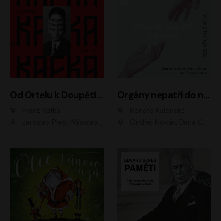
Od Ortelu k Doupěti – tucet Kafkových povídek
Orgány nepatří do nebe
Franz Kafka
Renata Kalenská
Jaroslav Plesl, Miloslav Mejzlík, David Novotný, Lukáš Hlavica, Jaromír Meduna, Václav Neužil, Otakar Brousek ml., Jan Holík, Václav Marhold
Ondřej Novák, Dana Černá, Martin Sláma, Petr Štěpán, Libor Hruška, Filip Jančík, Jakub Urbánek, Barbora Goldmannová, Karolína Zbořilová, Petra Šimberová, Richard Wágner, Klára Sochorová, Šárka Šildová, Zbyšek Horák, Anita Krausová