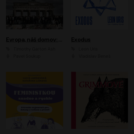
Evropa, náš domov: Od vylodění v Normandii po válku na Ukrajině
Exodus
Timothy Garton Ash
Leon Uris
Pavel Soukup
Vladislav Beneš