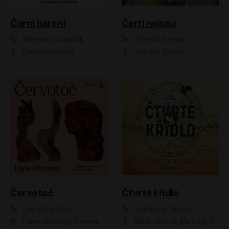
Černí baroni
Čerti nejsou
Miloslav Švandrlík
Zdeněk Svěrák
David Novotný
Zdeněk Svěrák
Červotoč
Čtvrté křídlo
Layla Martinez
Rebecca Yarros
Ivana Uhlířová, Helena Čermáková
Klára Oltová, Matouš Ruml