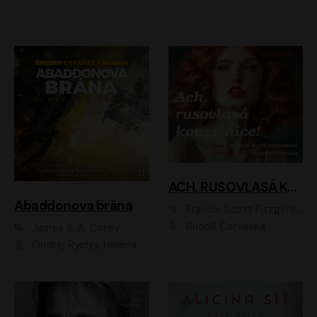
ACH, RUSOVLASÁ KOUZELNICE!
Abaddonova brána
Francis Scott Fitzgerald
Rudolf Červenka
James S. A. Corey
Ondřej Rychlý, Helena Dvořáková, Tereza Císařová, Jan Teplý, Jiří Vyorálek, Matěj Převrátil