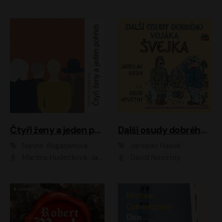
Čtyři ženy a jeden pohřeb
Další osudy dobrého vojáka Švejka
Narine Abgarjanová
Jaroslav Hašek
Martina Hudečková, Jaromír Meduna
David Novotný