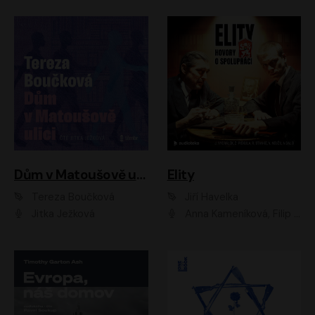
Dům v Matoušově ulici
Elity
Tereza Boučková
Jiří Havelka
Jitka Ježková
Anna Kameníková, Filip Březina, Jiří Lábus, Jiří Vyorálek, Klára Melíšková, Miloslav König, Miroslav Hanuš, Pavla Tomicová, Petr Lněnička, Richard Stanke, Taťjana Medveská, Václav Neužil, Vojtech Vondráček, Zdeněk Piškula