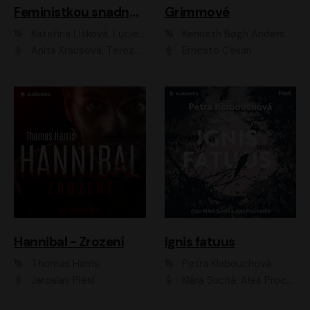
Feministkou snadno a rychle
Grimmové
Kateřina Lišková, Lucie Jarkovská
Kenneth Bøgh Andersen, Benni Bødker
Anita Krausová, Tereza Dočkalová
Ernesto Čekan
Hannibal - Zrození
Ignis fatuus
Thomas Harris
Petra Klabouchová
Jaroslav Plesl
Klára Suchá, Aleš Procházka