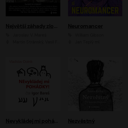
Největší záhady zločinu
Neuromancer
Jaroslav V. Mareš
William Gibson
Martin Stránský, Vasil Fridrich, Filip Jančík, Martin Preiss, Marek Holý, Lukáš Hlavica, Libor Hruška, Jan Maxián, Ladislav Cigánek, Jiří Ployhar, Filip Švarc, Vilém Udatný, Jan Vondráček, Jitka Ježková, Zuzana Slavíková, Michaela Klenková, Lucie Juřičková, Miriam Chytilová, Martina Hudečková
Jan Teplý ml.
Nevykládej mi pohádky
Nezvěstný