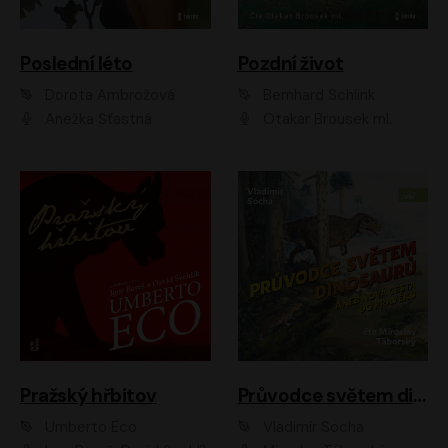
Poslední léto
Pozdní život
Dorota Ambrožová
Bernhard Schlink
Anežka Šťastná
Otakar Brousek ml.
Pražský hřbitov
Průvodce světem dinosaurů aneb Nová cesta do pravěku
Umberto Eco
Vladimír Socha