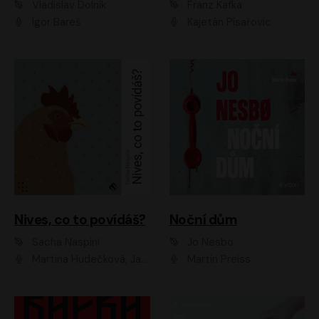
Vladislav Dolník
Franz Kafka
Igor Bareš
Kajetán Písařovic
Nives, co to povídáš?
Noční dům
Sacha Naspini
Jo Nesbo
Martina Hudečková, Jaromír Meduna, Zuzana Slavíková
Martin Preiss