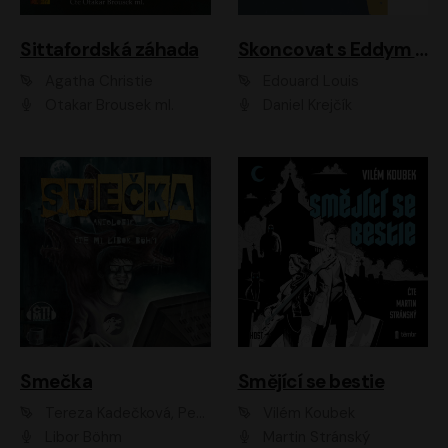
Sittafordská záhada
Skoncovat s Eddym B.
Agatha Christie
Édouard Louis
Otakar Brousek ml.
Daniel Krejčík
Smečka
Smějící se bestie
Tereza Kadečková, Petr Boček, Nelly Černohorská, Ondřej Kocáb, Ludmila Svozilová, Miroslav Pech, Karin Novotná, Jiří Sivok, Martin Štefko, Kateřina Malec Houfková, Tomáš Marton, Madla Pospíšilová Karasová, Michal Březina, Veronika Fiedlerová, Lukáš Vavrečka, Přemysl Krejčík, Mort Castle
Vilém Koubek
Libor Böhm
Martin Stránský