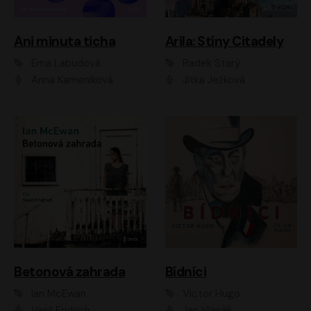
Ani minuta ticha
Arila: Stíny Citadely
Ema Labudová
Radek Starý
Anna Kameníková
Jitka Ježková
Betonová zahrada
Bídníci
Ian McEwan
Victor Hugo
Vasil Fridrich
Jan Vlasák