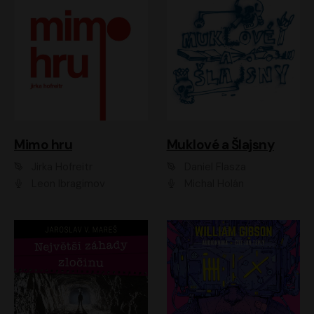
Muklové a Šlajsny
Mimo hru
Daniel Flasza
Jirka Hofreitr
Michal Holán
Leon Ibragimov