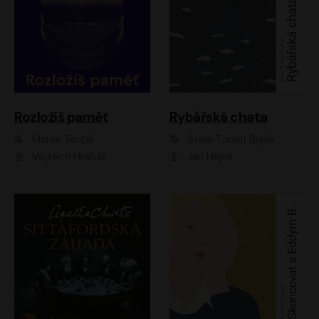
Rozložíš paměť
Rybářská chata
Marek Torčík
Stein Torleif Bjella
Vojtěch Hrabák
Jan Hájek