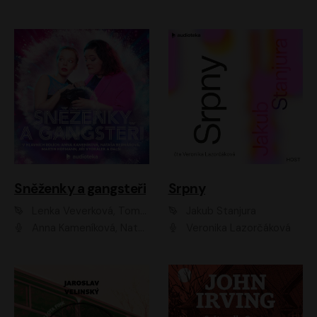
Sněženky a gangsteři
Srpny
Lenka Veverková, Tomáš Dianiška
Jakub Stanjura
Anna Kameníková, Nataša Bednářová, Tereza Hof, Taťjana Medvecká, Zuzana Slavíková, Šimon Krupa, Robert Mikluš, Jiří Vyorálek, Kryštof Hádek, Martin Hofmann, Martin Hruška
Veronika Lazorčáková