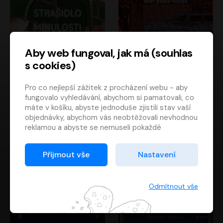
Aby web fungoval, jak má (souhlas
s cookies)
Strašidlo minulosti
Svět podle Garpa
Pro co nejlepší zážitek z procházení webu - aby
Jaroslav Velinský
John Irving
fungovalo vyhledávání, abychom si pamatovali, co
Libor Hruška
David Novotný
máte v košíku, abyste jednoduše zjistili stav vaší
objednávky, abychom vás neobtěžovali nevhodnou
reklamou a abyste se nemuseli pokaždé
přihlašovat.
Proto od vás potřebujeme souhlas se
Přijmout vše
Nastavení
zpracováním souborů cookies
, tj. malých souborů,
které se dočasně ukládají ve vašem prohlížeči.
Děkujeme, že nám ho dáte a pomůžete nám tak
Odmítnout vše
web zlepšovat.