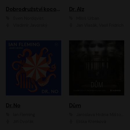
Dobrodružství kocoura Fiškuse a dědy Pettsona 1
Dr. Alz
Sven Nordqvist
Miloš Urban
Vladimír Javorský
Jan Vlasák, Vasil Fridrich
Dr. No
Dům
Ian Fleming
Jaroslava Hrdina Mištová
Jiří Dvořák
Eliška Křenková