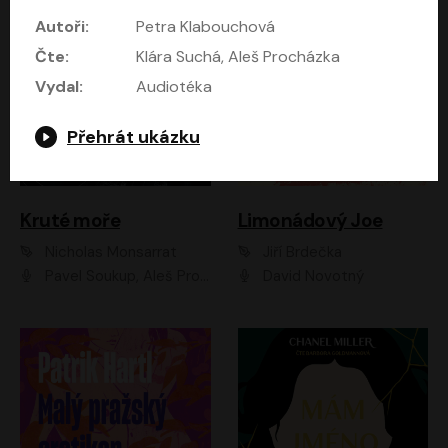
Autoři:
Petra Klabouchová
Čte:
Klára Suchá, Aleš Procházka
Vydal:
Audiotéka
Přehrát ukázku
Kruté moře
Limonádový Joe
Nicholas Monsarrat
Jiří Brdečka
Pavel Soukup, Aleš Procházka, David Novotný, Marek Holý, Martin Preiss, Jakub Saic, Petr Neskusil, David Matásek, Vasil Fridrich, Pavel Rímský, Zuzana Slavíková, Zbyšek Horák, Martin Zahálka, Luboš Ondráček, Amélie Vránová, Andrea Elsnerová, Anna Theimerová, Antonín Navrátil, Apolena Velsová, Bohdan Tůma, Filip Jančík, Filip Švarc, Jan Škvor, Jiří Köhler, Kateřina Peřinová, Kristýna Nebeská, Kristýna Skružná, Ladislav Cigánek, Libor Terš, Lucie Timíková, Martin Hruška, Martin Stránský, Michal Holán, Michal Jagelka, Milada Vaňkátová, Oldřich Hajlich, Pavel Dytrt, Petr Burian, Petr Gelnar, Radek Hoppe, Radek Škvor, Radovan Vaculík, Richard Fiala, Robert Hájek, Robin Pařík, Roman Hajlich, Roman Říčař, Svatopluk Schuller, Terezie Taberyová, Valentina Vránová, Vojtěch hájek, Zuzana Kajnarová Říčařová
David Novotný