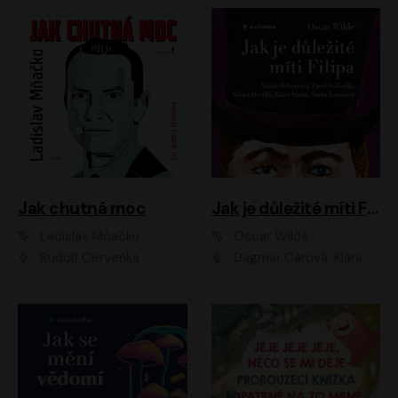
Jak chutná moc
Jak je důležité míti Filipa
Ladislav Mňačko
Oscar Wilde
Rudolf Červenka
Dagmar Čárová, Klára Suchá, Martin Hruška, Otakar Brousek ml., Pavel Neškudla, Radek Hoppe, Šárka Krausová, Vanda Hybnerová, Viktor Dvořák