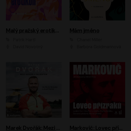
Malý pražský erotikon
Mám jméno
Patrik Hartl
Chanel Miller
David Novotný
Barbora Goldmannová
Marek Dvořák: Mezi nebem a pacientem
Markovič: Lovec přízraků