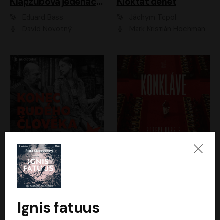
Klapzubova jedenáctka
Kloktat dehet
Eduard Bass
Jáchym Topol
David Novotný
Mark Kristián Hochman
Konec rudého člověka
Konkláve
Světlana Alexijevičová, Daniel Majling
Robert Harris
Jan Sklenář, Jan Staněk, Jan Vondráček, Johanna Tesařová, Klára Sedláčková Ottová, Magdalena Zimová, Marie Poulová, Martin Matejka, Miroslav Zavičár, Pavel Neškudla, Samuel Toman, Šimon Kučera, Štěpánka Fingerhutová, Tomáš Turek
Jan Kolařík
Ignis fatuus