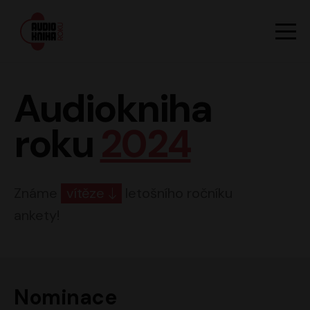
Hlavn
Men
Audiokniha roku
Audiokniha
roku
2024
Známe
vítěze
letošního ročníku
ankety!
Nominace