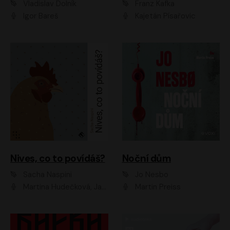
Vladislav Dolník
Franz Kafka
Igor Bareš
Kajetán Písařovic
Nives, co to povídáš?
Noční dům
Sacha Naspini
Jo Nesbo
Martina Hudečková, Jaromír Meduna, Zuzana Slavíková
Martin Preiss