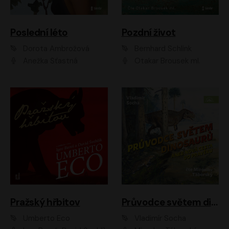
Poslední léto
Pozdní život
Dorota Ambrožová
Bernhard Schlink
Anežka Šťastná
Otakar Brousek ml.
Pražský hřbitov
Průvodce světem dinosaurů aneb Nová cesta do pravěku
Umberto Eco
Vladimír Socha