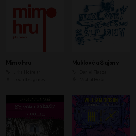
Muklové a Šlajsny
Mimo hru
Daniel Flasza
Jirka Hofreitr
Michal Holán
Leon Ibragimov