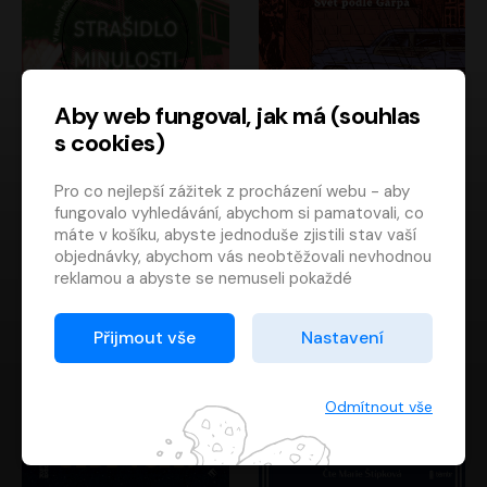
Aby web fungoval, jak má (souhlas
s cookies)
Strašidlo minulosti
Svět podle Garpa
Pro co nejlepší zážitek z procházení webu - aby
Jaroslav Velinský
John Irving
fungovalo vyhledávání, abychom si pamatovali, co
Libor Hruška
David Novotný
máte v košíku, abyste jednoduše zjistili stav vaší
objednávky, abychom vás neobtěžovali nevhodnou
reklamou a abyste se nemuseli pokaždé
přihlašovat.
Proto od vás potřebujeme souhlas se
Přijmout vše
Nastavení
zpracováním souborů cookies
, tj. malých souborů,
které se dočasně ukládají ve vašem prohlížeči.
Děkujeme, že nám ho dáte a pomůžete nám tak
Odmítnout vše
web zlepšovat.