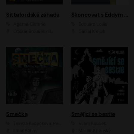
Sittafordská záhada
Skoncovat s Eddym B.
Agatha Christie
Édouard Louis
Otakar Brousek ml.
Daniel Krejčík
Smečka
Smějící se bestie
Tereza Kadečková, Petr Boček, Nelly Černohorská, Ondřej Kocáb, Ludmila Svozilová, Miroslav Pech, Karin Novotná, Jiří Sivok, Martin Štefko, Kateřina Malec Houfková, Tomáš Marton, Madla Pospíšilová Karasová, Michal Březina, Veronika Fiedlerová, Lukáš Vavrečka, Přemysl Krejčík, Mort Castle
Vilém Koubek
Libor Böhm
Martin Stránský