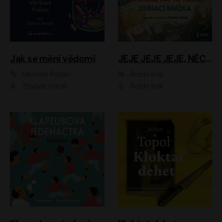
Jak se mění vědomí
JEJE JEJE JEJE, NĚCO SE MI DĚJE + PROBOUZECÍ KNÍŽKA + OPATRNĚ NA TO MRNĚ + USÍNACÍ KNÍŽKA
Michael Pollan
Robin Král
Zbyšek Horák
Robin Král