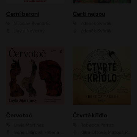
Černí baroni
Čerti nejsou
Miloslav Švandrlík
Zdeněk Svěrák
David Novotný
Zdeněk Svěrák
Červotoč
Čtvrté křídlo
Layla Martinez
Rebecca Yarros
Ivana Uhlířová, Helena Čermáková
Klára Oltová, Matouš Ruml