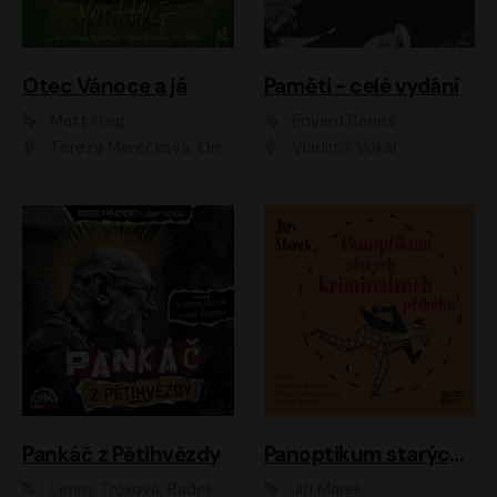
Otec Vánoce a já
Paměti - celé vydání
Matt Haig
Edvard Beneš
Tereza Marečková, Ondřej Endru Havlík
Vladimír Vokál
Pankáč z Pětihvězdy
Panoptikum starých kriminálních příběhů
Lenny Trčková, Radek Příhonský
Jiří Marek