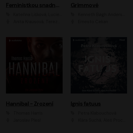
Feministkou snadno a rychle
Grimmové
Kateřina Lišková, Lucie Jarkovská
Kenneth Bøgh Andersen, Benni Bødker
Anita Krausová, Tereza Dočkalová
Ernesto Čekan
Hannibal - Zrození
Ignis fatuus
Thomas Harris
Petra Klabouchová
Jaroslav Plesl
Klára Suchá, Aleš Procházka