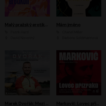
Malý pražský erotikon
Mám jméno
Patrik Hartl
Chanel Miller
David Novotný
Barbora Goldmannová
Marek Dvořák: Mezi nebem a pacientem
Markovič: Lovec přízraků