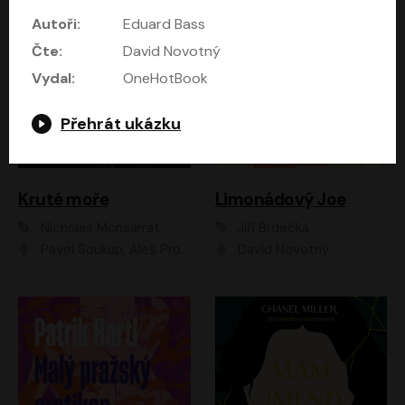
Autoři:
Eduard Bass
Čte:
David Novotný
Vydal:
OneHotBook
Přehrát ukázku
Kruté moře
Limonádový Joe
Nicholas Monsarrat
Jiří Brdečka
Pavel Soukup, Aleš Procházka, David Novotný, Marek Holý, Martin Preiss, Jakub Saic, Petr Neskusil, David Matásek, Vasil Fridrich, Pavel Rímský, Zuzana Slavíková, Zbyšek Horák, Martin Zahálka, Luboš Ondráček, Amélie Vránová, Andrea Elsnerová, Anna Theimerová, Antonín Navrátil, Apolena Velsová, Bohdan Tůma, Filip Jančík, Filip Švarc, Jan Škvor, Jiří Köhler, Kateřina Peřinová, Kristýna Nebeská, Kristýna Skružná, Ladislav Cigánek, Libor Terš, Lucie Timíková, Martin Hruška, Martin Stránský, Michal Holán, Michal Jagelka, Milada Vaňkátová, Oldřich Hajlich, Pavel Dytrt, Petr Burian, Petr Gelnar, Radek Hoppe, Radek Škvor, Radovan Vaculík, Richard Fiala, Robert Hájek, Robin Pařík, Roman Hajlich, Roman Říčař, Svatopluk Schuller, Terezie Taberyová, Valentina Vránová, Vojtěch hájek, Zuzana Kajnarová Říčařová
David Novotný