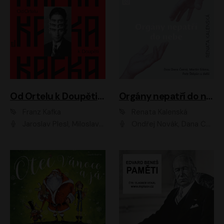
Od Ortelu k Doupěti – tucet Kafkových povídek
Orgány nepatří do nebe
Franz Kafka
Renata Kalenská
Jaroslav Plesl, Miloslav Mejzlík, David Novotný, Lukáš Hlavica, Jaromír Meduna, Václav Neužil, Otakar Brousek ml., Jan Holík, Václav Marhold
Ondřej Novák, Dana Černá, Martin Sláma, Petr Štěpán, Libor Hruška, Filip Jančík, Jakub Urbánek, Barbora Goldmannová, Karolína Zbořilová, Petra Šimberová, Richard Wágner, Klára Sochorová, Šárka Šildová, Zbyšek Horák, Anita Krausová