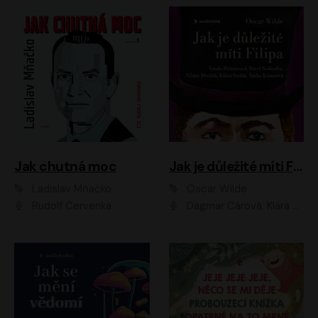
Jak chutná moc
Jak je důležité míti Filipa
Ladislav Mňačko
Oscar Wilde
Rudolf Červenka
Dagmar Čárová, Klára Suchá, Martin Hruška, Otakar Brousek ml., Pavel Neškudla, Radek Hoppe, Šárka Krausová, Vanda Hybnerová, Viktor Dvořák