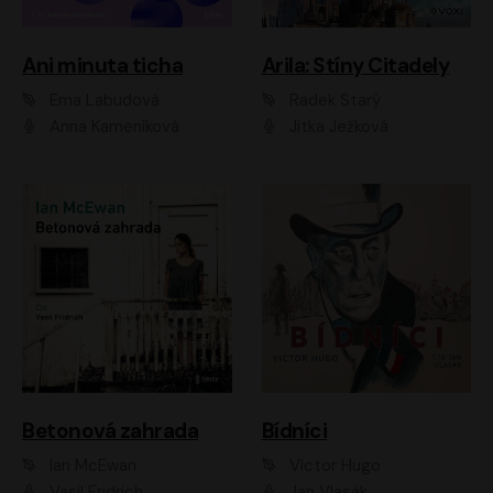
Ani minuta ticha
Arila: Stíny Citadely
Ema Labudová
Radek Starý
Anna Kameníková
Jitka Ježková
Betonová zahrada
Bídníci
Ian McEwan
Victor Hugo
Vasil Fridrich
Jan Vlasák