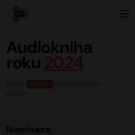
Hlavn
Men
Audiokniha roku
Audiokniha
roku
2024
Známe
vítěze
letošního ročníku
ankety!
Nominace