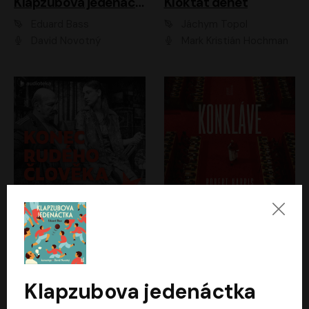
Klapzubova jedenáctka
Kloktat dehet
Eduard Bass
Jáchym Topol
David Novotný
Mark Kristián Hochman
Konec rudého člověka
Konkláve
Světlana Alexijevičová, Daniel Majling
Robert Harris
Jan Sklenář, Jan Staněk, Jan Vondráček, Johanna Tesařová, Klára Sedláčková Ottová, Magdalena Zimová, Marie Poulová, Martin Matejka, Miroslav Zavičár, Pavel Neškudla, Samuel Toman, Šimon Kučera, Štěpánka Fingerhutová, Tomáš Turek
Jan Kolařík
Klapzubova jedenáctka