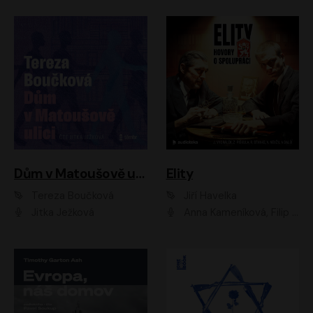
Dům v Matoušově ulici
Elity
Tereza Boučková
Jiří Havelka
Jitka Ježková
Anna Kameníková, Filip Březina, Jiří Lábus, Jiří Vyorálek, Klára Melíšková, Miloslav König, Miroslav Hanuš, Pavla Tomicová, Petr Lněnička, Richard Stanke, Taťjana Medveská, Václav Neužil, Vojtech Vondráček, Zdeněk Piškula