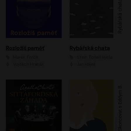
Rozložíš paměť
Rybářská chata
Marek Torčík
Stein Torleif Bjella
Vojtěch Hrabák
Jan Hájek