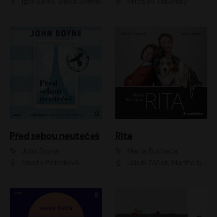
Igor Bareš, David Švehlík
Miroslav Táborský
Před sebou neutečeš
Rita
John Boyne
Marta Buchaca
Vlasta Peterková
Jakub Žáček, Martha Issová