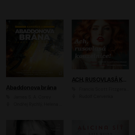
ACH, RUSOVLASÁ KOUZELNICE!
Abaddonova brána
Francis Scott Fitzgerald
Rudolf Červenka
James S. A. Corey
Ondřej Rychlý, Helena Dvořáková, Tereza Císařová, Jan Teplý, Jiří Vyorálek, Matěj Převrátil