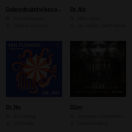
Dobrodružství kocoura Fiškuse a dědy Pettsona 1
Dr. Alz
Sven Nordqvist
Miloš Urban
Vladimír Javorský
Jan Vlasák, Vasil Fridrich
Dr. No
Dům
Ian Fleming
Jaroslava Hrdina Mištová
Jiří Dvořák
Eliška Křenková