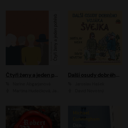
Čtyři ženy a jeden pohřeb
Další osudy dobrého vojáka Švejka
Narine Abgarjanová
Jaroslav Hašek
Martina Hudečková, Jaromír Meduna
David Novotný