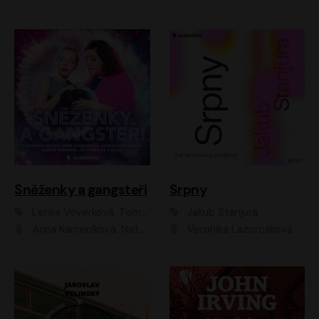
Sněženky a gangsteři
Srpny
Lenka Veverková, Tomáš Dianiška
Jakub Stanjura
Anna Kameníková, Nataša Bednářová, Tereza Hof, Taťjana Medvecká, Zuzana Slavíková, Šimon Krupa, Robert Mikluš, Jiří Vyorálek, Kryštof Hádek, Martin Hofmann, Martin Hruška
Veronika Lazorčáková