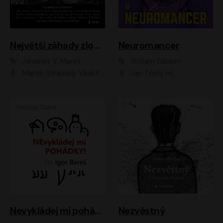
Největší záhady zločinu
Neuromancer
Jaroslav V. Mareš
William Gibson
Martin Stránský, Vasil Fridrich, Filip Jančík, Martin Preiss, Marek Holý, Lukáš Hlavica, Libor Hruška, Jan Maxián, Ladislav Cigánek, Jiří Ployhar, Filip Švarc, Vilém Udatný, Jan Vondráček, Jitka Ježková, Zuzana Slavíková, Michaela Klenková, Lucie Juřičková, Miriam Chytilová, Martina Hudečková
Jan Teplý ml.
Nevykládej mi pohádky
Nezvěstný