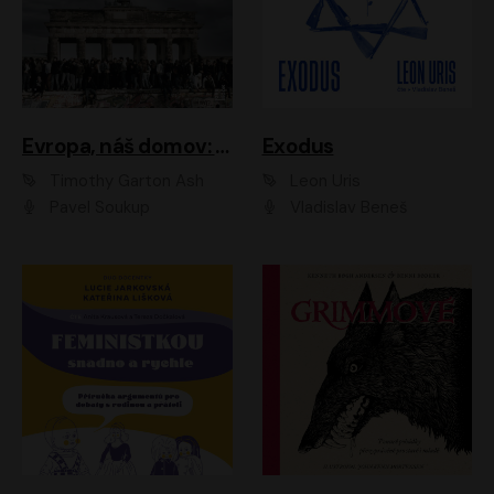
Evropa, náš domov: Od vylodění v Normandii po válku na Ukrajině
Exodus
Timothy Garton Ash
Leon Uris
Pavel Soukup
Vladislav Beneš