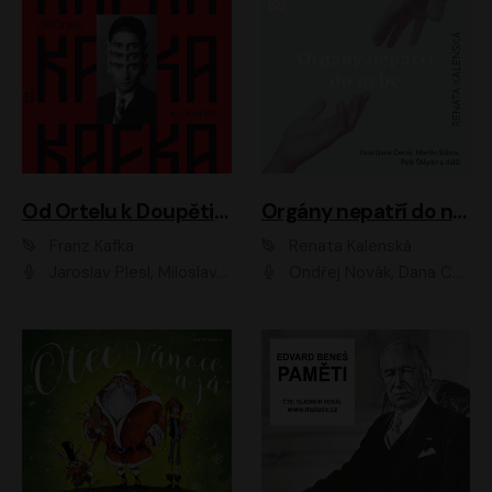
Od Ortelu k Doupěti – tucet Kafkových povídek
Orgány nepatří do nebe
Franz Kafka
Renata Kalenská
Jaroslav Plesl, Miloslav Mejzlík, David Novotný, Lukáš Hlavica, Jaromír Meduna, Václav Neužil, Otakar Brousek ml., Jan Holík, Václav Marhold
Ondřej Novák, Dana Černá, Martin Sláma, Petr Štěpán, Libor Hruška, Filip Jančík, Jakub Urbánek, Barbora Goldmannová, Karolína Zbořilová, Petra Šimberová, Richard Wágner, Klára Sochorová, Šárka Šildová, Zbyšek Horák, Anita Krausová