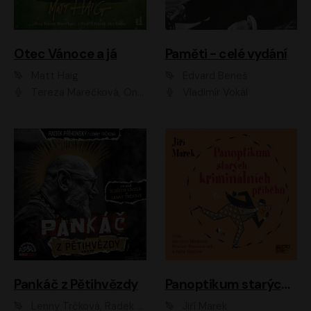
Otec Vánoce a já
Paměti - celé vydání
Matt Haig
Edvard Beneš
Tereza Marečková, Ondřej Endru Havlík
Vladimír Vokál
Pankáč z Pětihvězdy
Panoptikum starých kriminálních příběhů
Lenny Trčková, Radek Příhonský
Jiří Marek