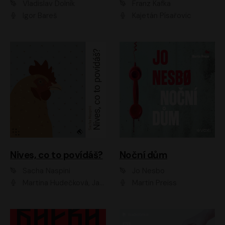
Vladislav Dolník
Franz Kafka
Igor Bareš
Kajetán Písařovic
Nives, co to povídáš?
Noční dům
Sacha Naspini
Jo Nesbo
Martina Hudečková, Jaromír Meduna, Zuzana Slavíková
Martin Preiss