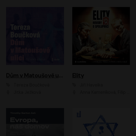
Dům v Matoušově ulici
Elity
Tereza Boučková
Jiří Havelka
Jitka Ježková
Anna Kameníková, Filip Březina, Jiří Lábus, Jiří Vyorálek, Klára Melíšková, Miloslav König, Miroslav Hanuš, Pavla Tomicová, Petr Lněnička, Richard Stanke, Taťjana Medveská, Václav Neužil, Vojtech Vondráček, Zdeněk Piškula