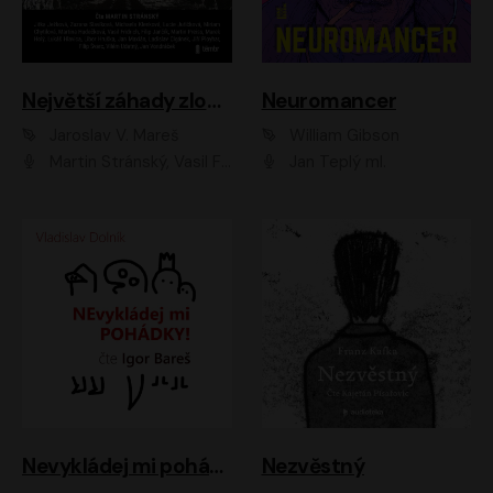
Největší záhady zločinu
Neuromancer
Jaroslav V. Mareš
William Gibson
Martin Stránský, Vasil Fridrich, Filip Jančík, Martin Preiss, Marek Holý, Lukáš Hlavica, Libor Hruška, Jan Maxián, Ladislav Cigánek, Jiří Ployhar, Filip Švarc, Vilém Udatný, Jan Vondráček, Jitka Ježková, Zuzana Slavíková, Michaela Klenková, Lucie Juřičková, Miriam Chytilová, Martina Hudečková
Jan Teplý ml.
Nevykládej mi pohádky
Nezvěstný