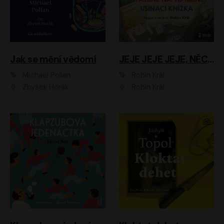
Jak se mění vědomí
JEJE JEJE JEJE, NĚCO SE MI DĚJE + PROBOUZECÍ KNÍŽKA + OPATRNĚ NA TO MRNĚ + USÍNACÍ KNÍŽKA
Michael Pollan
Robin Král
Zbyšek Horák
Robin Král