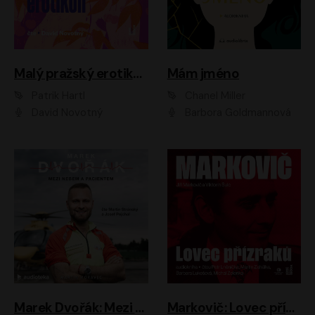
Malý pražský erotikon
Mám jméno
Patrik Hartl
Chanel Miller
David Novotný
Barbora Goldmannová
Marek Dvořák: Mezi nebem a pacientem
Markovič: Lovec přízraků