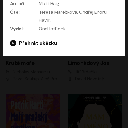
Autoři:
Matt Haig
Čte:
Tereza Marečková, Ondřej Endru
Havlík
Vydal:
OneHotBook
Přehrát ukázku
Kruté moře
Limonádový Joe
Nicholas Monsarrat
Jiří Brdečka
Pavel Soukup, Aleš Procházka, David Novotný, Marek Holý, Martin Preiss, Jakub Saic, Petr Neskusil, David Matásek, Vasil Fridrich, Pavel Rímský, Zuzana Slavíková, Zbyšek Horák, Martin Zahálka, Luboš Ondráček, Amélie Vránová, Andrea Elsnerová, Anna Theimerová, Antonín Navrátil, Apolena Velsová, Bohdan Tůma, Filip Jančík, Filip Švarc, Jan Škvor, Jiří Köhler, Kateřina Peřinová, Kristýna Nebeská, Kristýna Skružná, Ladislav Cigánek, Libor Terš, Lucie Timíková, Martin Hruška, Martin Stránský, Michal Holán, Michal Jagelka, Milada Vaňkátová, Oldřich Hajlich, Pavel Dytrt, Petr Burian, Petr Gelnar, Radek Hoppe, Radek Škvor, Radovan Vaculík, Richard Fiala, Robert Hájek, Robin Pařík, Roman Hajlich, Roman Říčař, Svatopluk Schuller, Terezie Taberyová, Valentina Vránová, Vojtěch hájek, Zuzana Kajnarová Říčařová
David Novotný