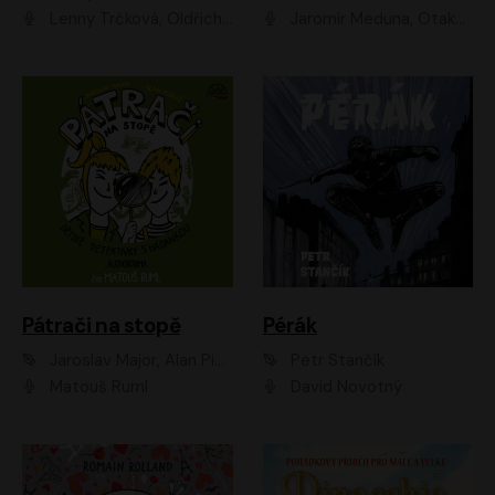
Lenny Trčková, Oldřich Kaiser
Jaromír Meduna, Otakar Brousek ml., Saša Rašilov
Pátrači na stopě
Pérák
Jaroslav Major, Alan Piskač
Petr Stančík
Matouš Ruml
David Novotný