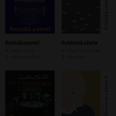
Rozložíš paměť
Rybářská chata
Marek Torčík
Stein Torleif Bjella
Vojtěch Hrabák
Jan Hájek