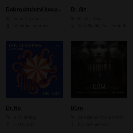
Dobrodružství kocoura Fiškuse a dědy Pettsona 1
Dr. Alz
Sven Nordqvist
Miloš Urban
Vladimír Javorský
Jan Vlasák, Vasil Fridrich
Dr. No
Dům
Ian Fleming
Jaroslava Hrdina Mištová
Jiří Dvořák
Eliška Křenková