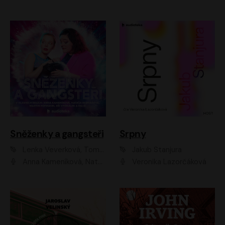
Sněženky a gangsteři
Srpny
Lenka Veverková, Tomáš Dianiška
Jakub Stanjura
Anna Kameníková, Nataša Bednářová, Tereza Hof, Taťjana Medvecká, Zuzana Slavíková, Šimon Krupa, Robert Mikluš, Jiří Vyorálek, Kryštof Hádek, Martin Hofmann, Martin Hruška
Veronika Lazorčáková