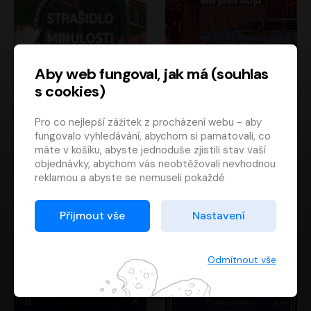
Aby web fungoval, jak má (souhlas
s cookies)
Strašidlo minulosti
Svět podle Garpa
Pro co nejlepší zážitek z procházení webu - aby
Jaroslav Velinský
John Irving
fungovalo vyhledávání, abychom si pamatovali, co
Libor Hruška
David Novotný
máte v košíku, abyste jednoduše zjistili stav vaší
objednávky, abychom vás neobtěžovali nevhodnou
reklamou a abyste se nemuseli pokaždé
přihlašovat.
Proto od vás potřebujeme souhlas se
Přijmout vše
Nastavení
zpracováním souborů cookies
, tj. malých souborů,
které se dočasně ukládají ve vašem prohlížeči.
Děkujeme, že nám ho dáte a pomůžete nám tak
Odmítnout vše
web zlepšovat.