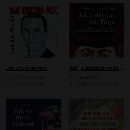
Jak chutná moc
Jak je důležité míti Filipa
Ladislav Mňačko
Oscar Wilde
Rudolf Červenka
Dagmar Čárová, Klára Suchá, Martin Hruška, Otakar Brousek ml., Pavel Neškudla, Radek Hoppe, Šárka Krausová, Vanda Hybnerová, Viktor Dvořák