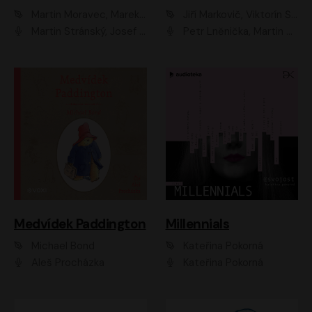
Martin Moravec, Marek Dvořák
Jiří Markovič, Viktorín Šulc
Martin Stránský, Josef Pejchal, Petra Bučková
Petr Lněnička, Martin Zahálka, Barbara Lukešová, Michal Zelenka
Medvídek Paddington
Millennials
Michael Bond
Kateřina Pokorná
Aleš Procházka
Kateřina Pokorná