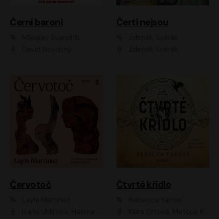
Černí baroni
Čerti nejsou
Miloslav Švandrlík
Zdeněk Svěrák
David Novotný
Zdeněk Svěrák
Červotoč
Čtvrté křídlo
Layla Martinez
Rebecca Yarros
Ivana Uhlířová, Helena Čermáková
Klára Oltová, Matouš Ruml