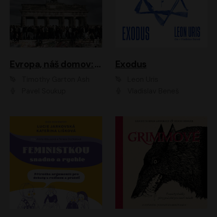
Evropa, náš domov: Od vylodění v Normandii po válku na Ukrajině
Exodus
Timothy Garton Ash
Leon Uris
Pavel Soukup
Vladislav Beneš