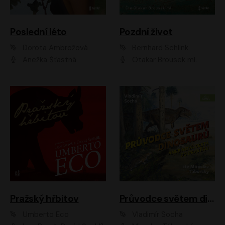
Poslední léto
Pozdní život
Dorota Ambrožová
Bernhard Schlink
Anežka Šťastná
Otakar Brousek ml.
Pražský hřbitov
Průvodce světem dinosaurů aneb Nová cesta do pravěku
Umberto Eco
Vladimír Socha