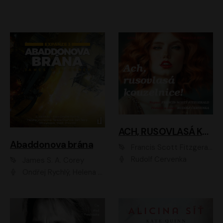
ACH, RUSOVLASÁ KOUZELNICE!
Abaddonova brána
Francis Scott Fitzgerald
Rudolf Červenka
James S. A. Corey
Ondřej Rychlý, Helena Dvořáková, Tereza Císařová, Jan Teplý, Jiří Vyorálek, Matěj Převrátil