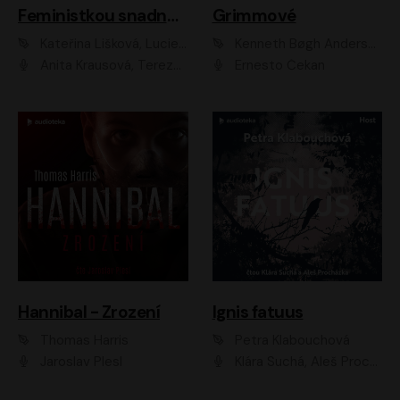
Feministkou snadno a rychle
Grimmové
Kateřina Lišková, Lucie Jarkovská
Kenneth Bøgh Andersen, Benni Bødker
Anita Krausová, Tereza Dočkalová
Ernesto Čekan
Hannibal - Zrození
Ignis fatuus
Thomas Harris
Petra Klabouchová
Jaroslav Plesl
Klára Suchá, Aleš Procházka