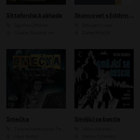
Sittafordská záhada
Skoncovat s Eddym B.
Agatha Christie
Édouard Louis
Otakar Brousek ml.
Daniel Krejčík
Smečka
Smějící se bestie
Tereza Kadečková, Petr Boček, Nelly Černohorská, Ondřej Kocáb, Ludmila Svozilová, Miroslav Pech, Karin Novotná, Jiří Sivok, Martin Štefko, Kateřina Malec Houfková, Tomáš Marton, Madla Pospíšilová Karasová, Michal Březina, Veronika Fiedlerová, Lukáš Vavrečka, Přemysl Krejčík, Mort Castle
Vilém Koubek
Libor Böhm
Martin Stránský