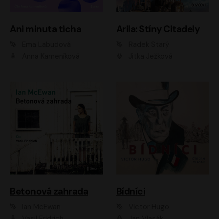
Ani minuta ticha
Arila: Stíny Citadely
Ema Labudová
Radek Starý
Anna Kameníková
Jitka Ježková
Betonová zahrada
Bídníci
Ian McEwan
Victor Hugo
Vasil Fridrich
Jan Vlasák