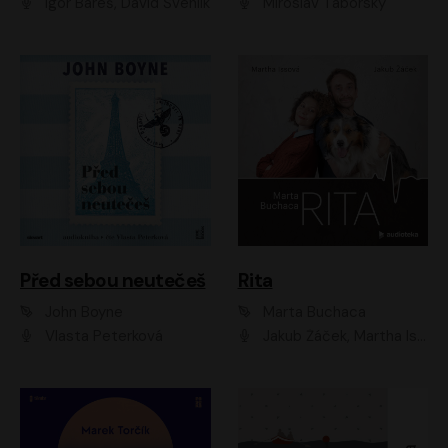
Igor Bareš, David Švehlík
Miroslav Táborský
Před sebou neutečeš
Rita
John Boyne
Marta Buchaca
Vlasta Peterková
Jakub Žáček, Martha Issová