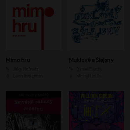
Muklové a Šlajsny
Mimo hru
Daniel Flasza
Jirka Hofreitr
Michal Holán
Leon Ibragimov