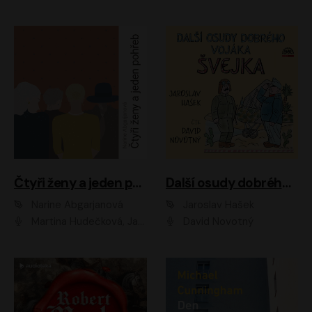
Čtyři ženy a jeden pohřeb
Další osudy dobrého vojáka Švejka
Narine Abgarjanová
Jaroslav Hašek
Martina Hudečková, Jaromír Meduna
David Novotný