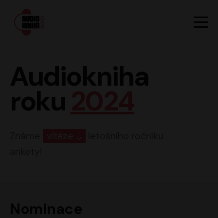
Hlavn
Men
Audiokniha roku
Audiokniha
roku
2024
Známe
vítěze
letošního ročníku
ankety!
Nominace