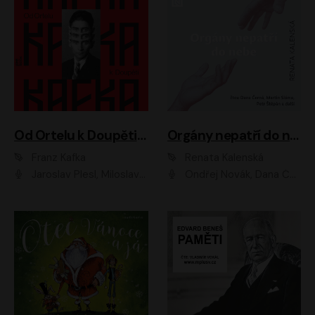
Od Ortelu k Doupěti – tucet Kafkových povídek
Orgány nepatří do nebe
Franz Kafka
Renata Kalenská
Jaroslav Plesl, Miloslav Mejzlík, David Novotný, Lukáš Hlavica, Jaromír Meduna, Václav Neužil, Otakar Brousek ml., Jan Holík, Václav Marhold
Ondřej Novák, Dana Černá, Martin Sláma, Petr Štěpán, Libor Hruška, Filip Jančík, Jakub Urbánek, Barbora Goldmannová, Karolína Zbořilová, Petra Šimberová, Richard Wágner, Klára Sochorová, Šárka Šildová, Zbyšek Horák, Anita Krausová