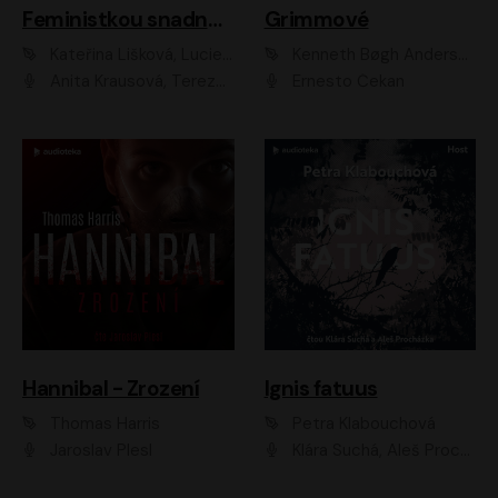
Feministkou snadno a rychle
Grimmové
Kateřina Lišková, Lucie Jarkovská
Kenneth Bøgh Andersen, Benni Bødker
Anita Krausová, Tereza Dočkalová
Ernesto Čekan
Hannibal - Zrození
Ignis fatuus
Thomas Harris
Petra Klabouchová
Jaroslav Plesl
Klára Suchá, Aleš Procházka