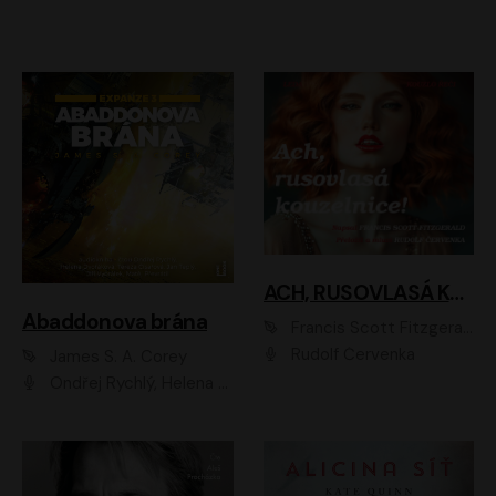
ACH, RUSOVLASÁ KOUZELNICE!
Abaddonova brána
Francis Scott Fitzgerald
Rudolf Červenka
James S. A. Corey
Ondřej Rychlý, Helena Dvořáková, Tereza Císařová, Jan Teplý, Jiří Vyorálek, Matěj Převrátil