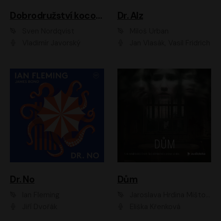
Dobrodružství kocoura Fiškuse a dědy Pettsona 1
Dr. Alz
Sven Nordqvist
Miloš Urban
Vladimír Javorský
Jan Vlasák, Vasil Fridrich
Dr. No
Dům
Ian Fleming
Jaroslava Hrdina Mištová
Jiří Dvořák
Eliška Křenková