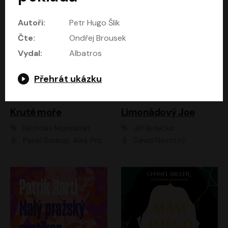
Autoři:
Petr Hugo Šlik
Čte:
Ondřej Brousek
Vydal:
Albatros
Přehrát ukázku
Kruté moře
Limonádový Joe
Nicholas Monsarrat
Jiří Brdečka
Pavel Soukup, Aleš Procházka, David Novotný, Marek Holý, Martin Preiss, Jakub Saic, Petr Neskusil, David Matásek, Vasil Fridrich, Pavel Rímský, Zuzana Slavíková, Zbyšek Horák, Martin Zahálka, Luboš Ondráček, Amélie Vránová, Andrea Elsnerová, Anna Theimerová, Antonín Navrátil, Apolena Velsová, Bohdan Tůma, Filip Jančík, Filip Švarc, Jan Škvor, Jiří Köhler, Kateřina Peřinová, Kristýna Nebeská, Kristýna Skružná, Ladislav Cigánek, Libor Terš, Lucie Timíková, Martin Hruška, Martin Stránský, Michal Holán, Michal Jagelka, Milada Vaňkátová, Oldřich Hajlich, Pavel Dytrt, Petr Burian, Petr Gelnar, Radek Hoppe, Radek Škvor, Radovan Vaculík, Richard Fiala, Robert Hájek, Robin Pařík, Roman Hajlich, Roman Říčař, Svatopluk Schuller, Terezie Taberyová, Valentina Vránová, Vojtěch hájek, Zuzana Kajnarová Říčařová
David Novotný