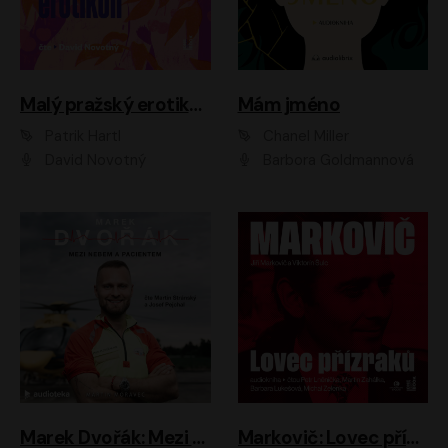
Malý pražský erotikon
Mám jméno
Patrik Hartl
Chanel Miller
David Novotný
Barbora Goldmannová
Marek Dvořák: Mezi nebem a pacientem
Markovič: Lovec přízraků