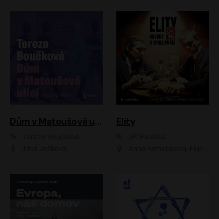
Dům v Matoušově ulici
Elity
Tereza Boučková
Jiří Havelka
Jitka Ježková
Anna Kameníková, Filip Březina, Jiří Lábus, Jiří Vyorálek, Klára Melíšková, Miloslav König, Miroslav Hanuš, Pavla Tomicová, Petr Lněnička, Richard Stanke, Taťjana Medveská, Václav Neužil, Vojtech Vondráček, Zdeněk Piškula