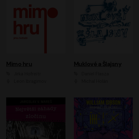
Muklové a Šlajsny
Mimo hru
Daniel Flasza
Jirka Hofreitr
Michal Holán
Leon Ibragimov