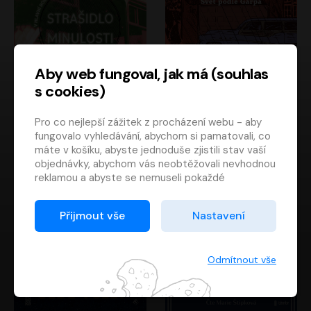
Aby web fungoval, jak má (souhlas
s cookies)
Strašidlo minulosti
Svět podle Garpa
Pro co nejlepší zážitek z procházení webu - aby
Jaroslav Velinský
John Irving
fungovalo vyhledávání, abychom si pamatovali, co
Libor Hruška
David Novotný
máte v košíku, abyste jednoduše zjistili stav vaší
objednávky, abychom vás neobtěžovali nevhodnou
reklamou a abyste se nemuseli pokaždé
přihlašovat.
Proto od vás potřebujeme souhlas se
Přijmout vše
Nastavení
zpracováním souborů cookies
, tj. malých souborů,
které se dočasně ukládají ve vašem prohlížeči.
Děkujeme, že nám ho dáte a pomůžete nám tak
Odmítnout vše
web zlepšovat.