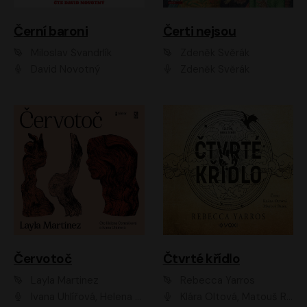
Černí baroni
Čerti nejsou
Miloslav Švandrlík
Zdeněk Svěrák
David Novotný
Zdeněk Svěrák
Červotoč
Čtvrté křídlo
Layla Martinez
Rebecca Yarros
Ivana Uhlířová, Helena Čermáková
Klára Oltová, Matouš Ruml