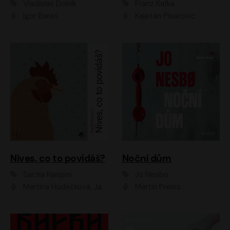
Vladislav Dolník
Franz Kafka
Igor Bareš
Kajetán Písařovic
Nives, co to povídáš?
Noční dům
Sacha Naspini
Jo Nesbo
Martina Hudečková, Jaromír Meduna, Zuzana Slavíková
Martin Preiss