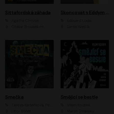
Sittafordská záhada
Skoncovat s Eddym B.
Agatha Christie
Édouard Louis
Otakar Brousek ml.
Daniel Krejčík
Smečka
Smějící se bestie
Tereza Kadečková, Petr Boček, Nelly Černohorská, Ondřej Kocáb, Ludmila Svozilová, Miroslav Pech, Karin Novotná, Jiří Sivok, Martin Štefko, Kateřina Malec Houfková, Tomáš Marton, Madla Pospíšilová Karasová, Michal Březina, Veronika Fiedlerová, Lukáš Vavrečka, Přemysl Krejčík, Mort Castle
Vilém Koubek
Libor Böhm
Martin Stránský