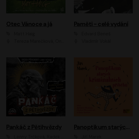
Otec Vánoce a já
Paměti - celé vydání
Matt Haig
Edvard Beneš
Tereza Marečková, Ondřej Endru Havlík
Vladimír Vokál
Pankáč z Pětihvězdy
Panoptikum starých kriminálních příběhů
Lenny Trčková, Radek Příhonský
Jiří Marek