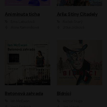
Ani minuta ticha
Arila: Stíny Citadely
Ema Labudová
Radek Starý
Anna Kameníková
Jitka Ježková
Betonová zahrada
Bídníci
Ian McEwan
Victor Hugo
Vasil Fridrich
Jan Vlasák