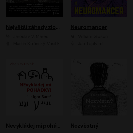
Největší záhady zločinu
Neuromancer
Jaroslav V. Mareš
William Gibson
Martin Stránský, Vasil Fridrich, Filip Jančík, Martin Preiss, Marek Holý, Lukáš Hlavica, Libor Hruška, Jan Maxián, Ladislav Cigánek, Jiří Ployhar, Filip Švarc, Vilém Udatný, Jan Vondráček, Jitka Ježková, Zuzana Slavíková, Michaela Klenková, Lucie Juřičková, Miriam Chytilová, Martina Hudečková
Jan Teplý ml.
Nevykládej mi pohádky
Nezvěstný