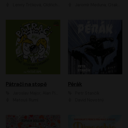
Lenny Trčková, Oldřich Kaiser
Jaromír Meduna, Otakar Brousek ml., Saša Rašilov
Pátrači na stopě
Pérák
Jaroslav Major, Alan Piskač
Petr Stančík
Matouš Ruml
David Novotný