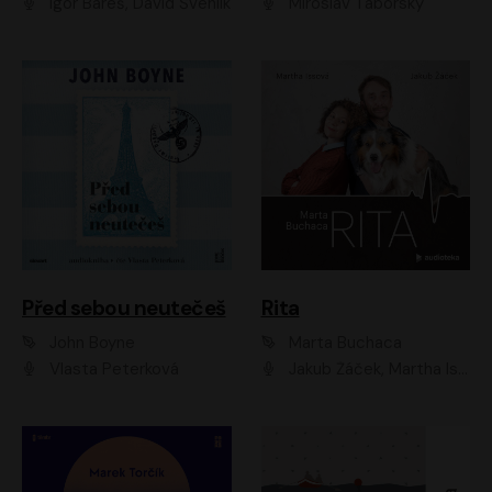
Igor Bareš, David Švehlík
Miroslav Táborský
Před sebou neutečeš
Rita
John Boyne
Marta Buchaca
Vlasta Peterková
Jakub Žáček, Martha Issová