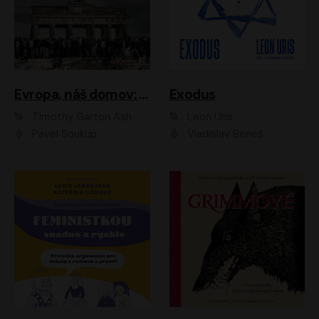
Evropa, náš domov: Od vylodění v Normandii po válku na Ukrajině
Exodus
Timothy Garton Ash
Leon Uris
Pavel Soukup
Vladislav Beneš