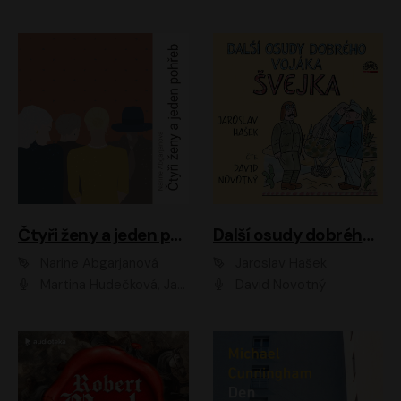
Čtyři ženy a jeden pohřeb
Další osudy dobrého vojáka Švejka
Narine Abgarjanová
Jaroslav Hašek
Martina Hudečková, Jaromír Meduna
David Novotný