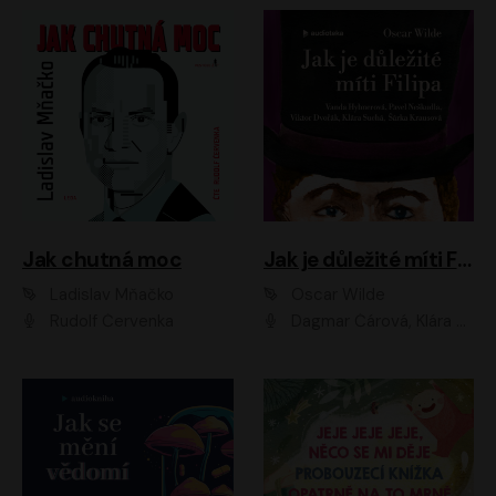
Jak chutná moc
Jak je důležité míti Filipa
Ladislav Mňačko
Oscar Wilde
Rudolf Červenka
Dagmar Čárová, Klára Suchá, Martin Hruška, Otakar Brousek ml., Pavel Neškudla, Radek Hoppe, Šárka Krausová, Vanda Hybnerová, Viktor Dvořák