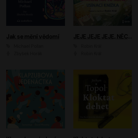
Jak se mění vědomí
JEJE JEJE JEJE, NĚCO SE MI DĚJE + PROBOUZECÍ KNÍŽKA + OPATRNĚ NA TO MRNĚ + USÍNACÍ KNÍŽKA
Michael Pollan
Robin Král
Zbyšek Horák
Robin Král