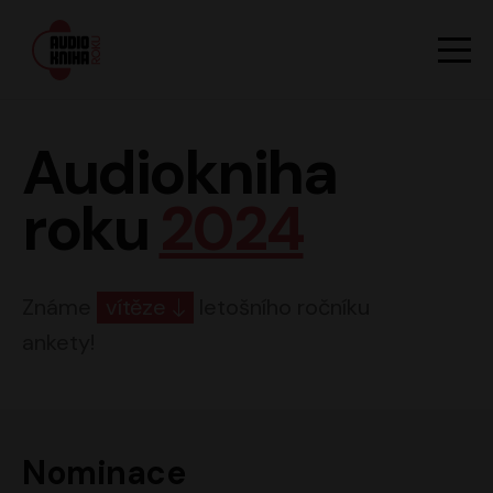
Hlavn
Men
Audiokniha roku
Audiokniha
roku
2024
Známe
vítěze
letošního ročníku
ankety!
Nominace