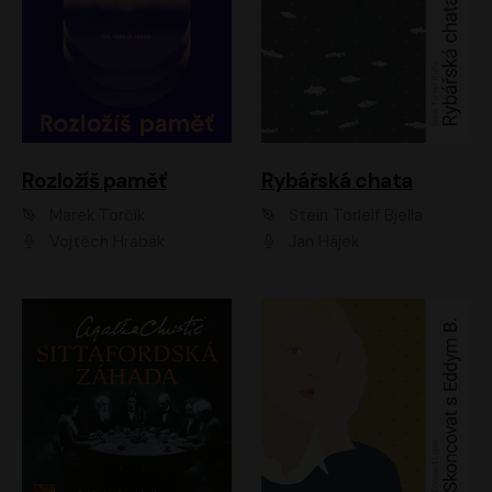
Rozložíš paměť
Rybářská chata
Marek Torčík
Stein Torleif Bjella
Vojtěch Hrabák
Jan Hájek