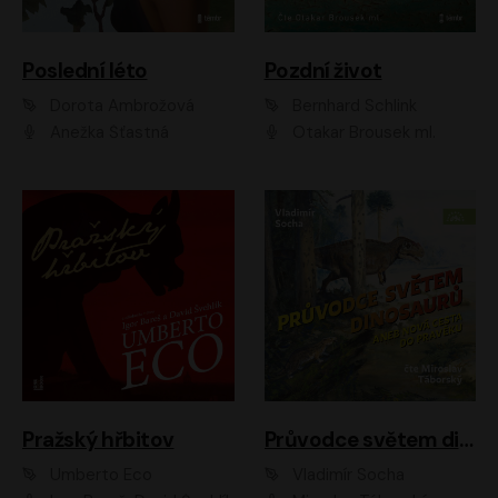
Poslední léto
Pozdní život
Dorota Ambrožová
Bernhard Schlink
Anežka Šťastná
Otakar Brousek ml.
Pražský hřbitov
Průvodce světem dinosaurů aneb Nová cesta do pravěku
Umberto Eco
Vladimír Socha