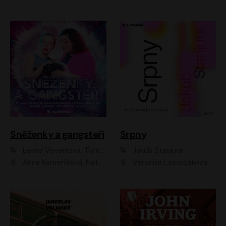
Sněženky a gangsteři
Srpny
Lenka Veverková, Tomáš Dianiška
Jakub Stanjura
Anna Kameníková, Nataša Bednářová, Tereza Hof, Taťjana Medvecká, Zuzana Slavíková, Šimon Krupa, Robert Mikluš, Jiří Vyorálek, Kryštof Hádek, Martin Hofmann, Martin Hruška
Veronika Lazorčáková