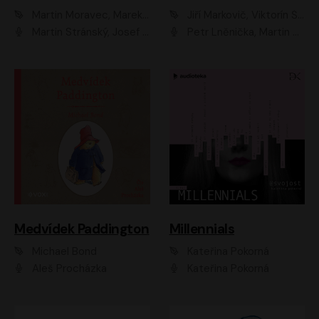
Martin Moravec, Marek Dvořák
Jiří Markovič, Viktorín Šulc
Martin Stránský, Josef Pejchal, Petra Bučková
Petr Lněnička, Martin Zahálka, Barbara Lukešová, Michal Zelenka
Medvídek Paddington
Millennials
Michael Bond
Kateřina Pokorná
Aleš Procházka
Kateřina Pokorná