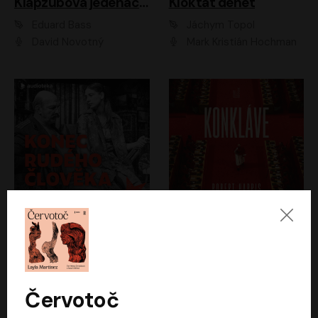
Klapzubova jedenáctka
Kloktat dehet
Eduard Bass
Jáchym Topol
David Novotný
Mark Kristián Hochman
Konec rudého člověka
Konkláve
Světlana Alexijevičová, Daniel Majling
Robert Harris
Jan Sklenář, Jan Staněk, Jan Vondráček, Johanna Tesařová, Klára Sedláčková Ottová, Magdalena Zimová, Marie Poulová, Martin Matejka, Miroslav Zavičár, Pavel Neškudla, Samuel Toman, Šimon Kučera, Štěpánka Fingerhutová, Tomáš Turek
Jan Kolařík
Červotoč