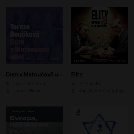
Dům v Matoušově ulici
Elity
Tereza Boučková
Jiří Havelka
Jitka Ježková
Anna Kameníková, Filip Březina, Jiří Lábus, Jiří Vyorálek, Klára Melíšková, Miloslav König, Miroslav Hanuš, Pavla Tomicová, Petr Lněnička, Richard Stanke, Taťjana Medveská, Václav Neužil, Vojtech Vondráček, Zdeněk Piškula