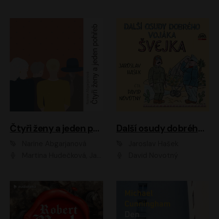
Čtyři ženy a jeden pohřeb
Další osudy dobrého vojáka Švejka
Narine Abgarjanová
Jaroslav Hašek
Martina Hudečková, Jaromír Meduna
David Novotný