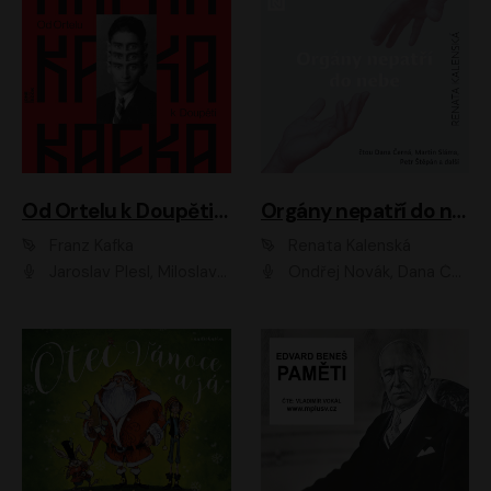
Od Ortelu k Doupěti – tucet Kafkových povídek
Orgány nepatří do nebe
Franz Kafka
Renata Kalenská
Jaroslav Plesl, Miloslav Mejzlík, David Novotný, Lukáš Hlavica, Jaromír Meduna, Václav Neužil, Otakar Brousek ml., Jan Holík, Václav Marhold
Ondřej Novák, Dana Černá, Martin Sláma, Petr Štěpán, Libor Hruška, Filip Jančík, Jakub Urbánek, Barbora Goldmannová, Karolína Zbořilová, Petra Šimberová, Richard Wágner, Klára Sochorová, Šárka Šildová, Zbyšek Horák, Anita Krausová