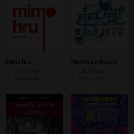
Muklové a Šlajsny
Mimo hru
Daniel Flasza
Jirka Hofreitr
Michal Holán
Leon Ibragimov