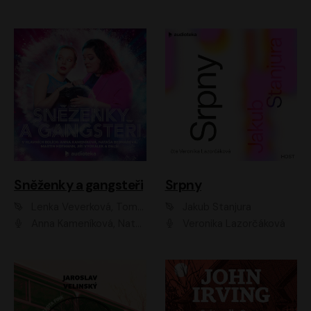
Sněženky a gangsteři
Srpny
Lenka Veverková, Tomáš Dianiška
Jakub Stanjura
Anna Kameníková, Nataša Bednářová, Tereza Hof, Taťjana Medvecká, Zuzana Slavíková, Šimon Krupa, Robert Mikluš, Jiří Vyorálek, Kryštof Hádek, Martin Hofmann, Martin Hruška
Veronika Lazorčáková