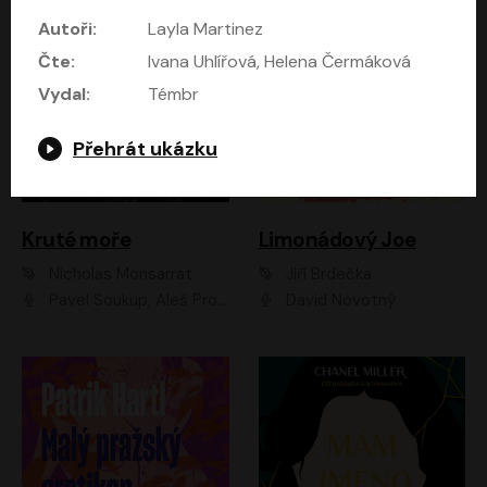
Autoři:
Layla Martinez
Čte:
Ivana Uhlířová, Helena Čermáková
Vydal:
Témbr
Přehrát ukázku
Kruté moře
Limonádový Joe
Nicholas Monsarrat
Jiří Brdečka
Pavel Soukup, Aleš Procházka, David Novotný, Marek Holý, Martin Preiss, Jakub Saic, Petr Neskusil, David Matásek, Vasil Fridrich, Pavel Rímský, Zuzana Slavíková, Zbyšek Horák, Martin Zahálka, Luboš Ondráček, Amélie Vránová, Andrea Elsnerová, Anna Theimerová, Antonín Navrátil, Apolena Velsová, Bohdan Tůma, Filip Jančík, Filip Švarc, Jan Škvor, Jiří Köhler, Kateřina Peřinová, Kristýna Nebeská, Kristýna Skružná, Ladislav Cigánek, Libor Terš, Lucie Timíková, Martin Hruška, Martin Stránský, Michal Holán, Michal Jagelka, Milada Vaňkátová, Oldřich Hajlich, Pavel Dytrt, Petr Burian, Petr Gelnar, Radek Hoppe, Radek Škvor, Radovan Vaculík, Richard Fiala, Robert Hájek, Robin Pařík, Roman Hajlich, Roman Říčař, Svatopluk Schuller, Terezie Taberyová, Valentina Vránová, Vojtěch hájek, Zuzana Kajnarová Říčařová
David Novotný