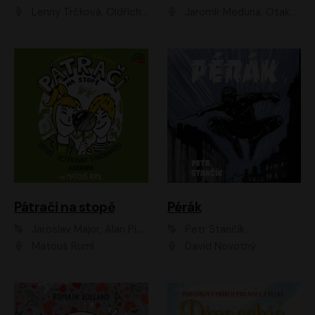
Lenny Trčková, Oldřich Kaiser
Jaromír Meduna, Otakar Brousek ml., Saša Rašilov
Pátrači na stopě
Pérák
Jaroslav Major, Alan Piskač
Petr Stančík
Matouš Ruml
David Novotný