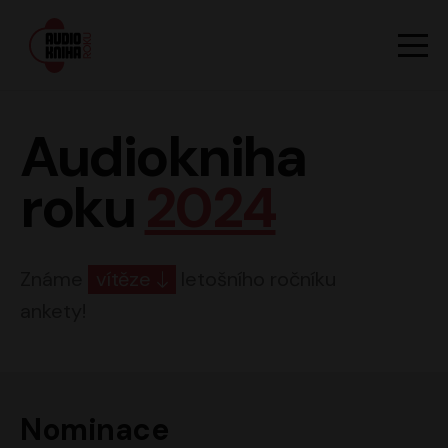
Hlavn
Men
Audiokniha roku
Audiokniha
roku
2024
Známe
vítěze
letošního ročníku
ankety!
Nominace