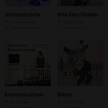
Ani minuta ticha
Arila: Stíny Citadely
Ema Labudová
Radek Starý
Anna Kameníková
Jitka Ježková
Betonová zahrada
Bídníci
Ian McEwan
Victor Hugo
Vasil Fridrich
Jan Vlasák