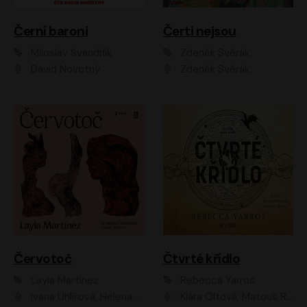
Černí baroni
Čerti nejsou
Miloslav Švandrlík
Zdeněk Svěrák
David Novotný
Zdeněk Svěrák
Červotoč
Čtvrté křídlo
Layla Martinez
Rebecca Yarros
Ivana Uhlířová, Helena Čermáková
Klára Oltová, Matouš Ruml