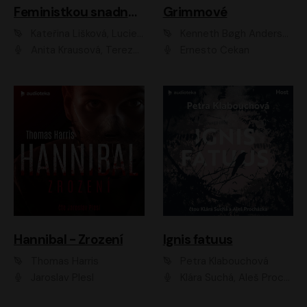
Feministkou snadno a rychle
Grimmové
Kateřina Lišková, Lucie Jarkovská
Kenneth Bøgh Andersen, Benni Bødker
Anita Krausová, Tereza Dočkalová
Ernesto Čekan
Hannibal - Zrození
Ignis fatuus
Thomas Harris
Petra Klabouchová
Jaroslav Plesl
Klára Suchá, Aleš Procházka