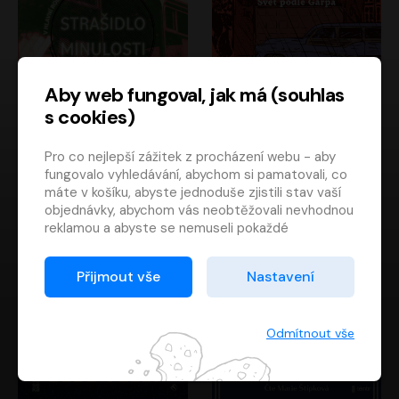
Aby web fungoval, jak má (souhlas
s cookies)
Strašidlo minulosti
Svět podle Garpa
Pro co nejlepší zážitek z procházení webu - aby
Jaroslav Velinský
John Irving
fungovalo vyhledávání, abychom si pamatovali, co
Libor Hruška
David Novotný
máte v košíku, abyste jednoduše zjistili stav vaší
objednávky, abychom vás neobtěžovali nevhodnou
reklamou a abyste se nemuseli pokaždé
přihlašovat.
Proto od vás potřebujeme souhlas se
Přijmout vše
Nastavení
zpracováním souborů cookies
, tj. malých souborů,
které se dočasně ukládají ve vašem prohlížeči.
Děkujeme, že nám ho dáte a pomůžete nám tak
Odmítnout vše
web zlepšovat.