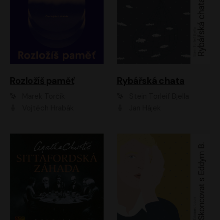
Rozložíš paměť
Rybářská chata
Marek Torčík
Stein Torleif Bjella
Vojtěch Hrabák
Jan Hájek