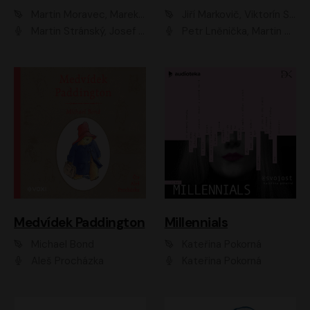
Martin Moravec, Marek Dvořák
Jiří Markovič, Viktorín Šulc
Martin Stránský, Josef Pejchal, Petra Bučková
Petr Lněnička, Martin Zahálka, Barbara Lukešová, Michal Zelenka
Medvídek Paddington
Millennials
Michael Bond
Kateřina Pokorná
Aleš Procházka
Kateřina Pokorná