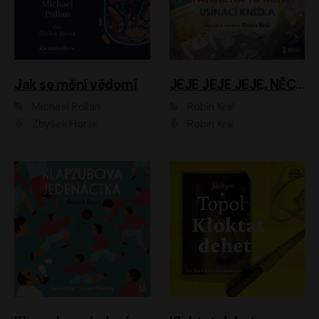
Jak se mění vědomí
JEJE JEJE JEJE, NĚCO SE MI DĚJE + PROBOUZECÍ KNÍŽKA + OPATRNĚ NA TO MRNĚ + USÍNACÍ KNÍŽKA
Michael Pollan
Robin Král
Zbyšek Horák
Robin Král