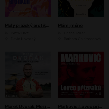
Malý pražský erotikon
Mám jméno
Patrik Hartl
Chanel Miller
David Novotný
Barbora Goldmannová
Marek Dvořák: Mezi nebem a pacientem
Markovič: Lovec přízraků