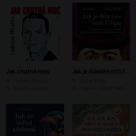
Jak chutná moc
Jak je důležité míti Filipa
Ladislav Mňačko
Oscar Wilde
Rudolf Červenka
Dagmar Čárová, Klára Suchá, Martin Hruška, Otakar Brousek ml., Pavel Neškudla, Radek Hoppe, Šárka Krausová, Vanda Hybnerová, Viktor Dvořák