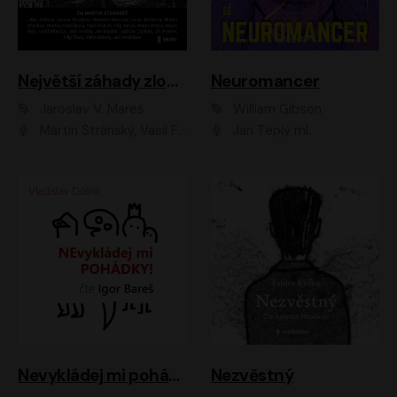
Největší záhady zločinu
Neuromancer
Jaroslav V. Mareš
William Gibson
Martin Stránský, Vasil Fridrich, Filip Jančík, Martin Preiss, Marek Holý, Lukáš Hlavica, Libor Hruška, Jan Maxián, Ladislav Cigánek, Jiří Ployhar, Filip Švarc, Vilém Udatný, Jan Vondráček, Jitka Ježková, Zuzana Slavíková, Michaela Klenková, Lucie Juřičková, Miriam Chytilová, Martina Hudečková
Jan Teplý ml.
Nevykládej mi pohádky
Nezvěstný