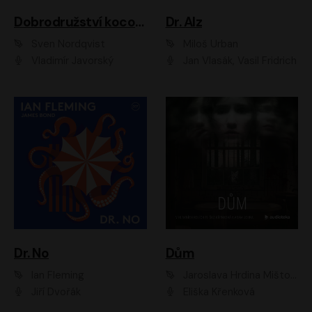
Dobrodružství kocoura Fiškuse a dědy Pettsona 1
Dr. Alz
Sven Nordqvist
Miloš Urban
Vladimír Javorský
Jan Vlasák, Vasil Fridrich
Dr. No
Dům
Ian Fleming
Jaroslava Hrdina Mištová
Jiří Dvořák
Eliška Křenková