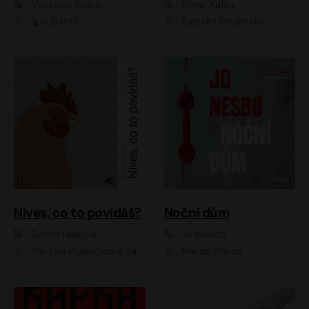
Vladislav Dolník
Franz Kafka
Igor Bareš
Kajetán Písařovic
Nives, co to povídáš?
Noční dům
Sacha Naspini
Jo Nesbo
Martina Hudečková, Jaromír Meduna, Zuzana Slavíková
Martin Preiss