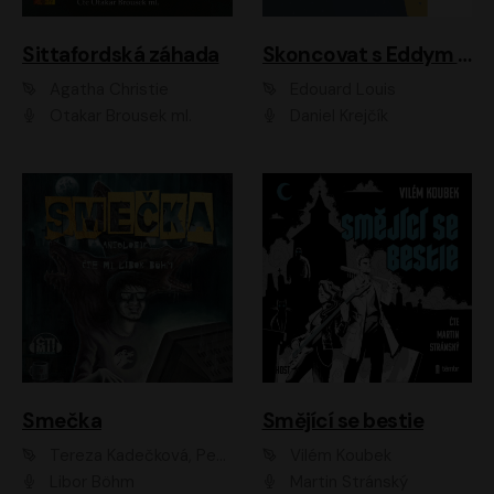
Sittafordská záhada
Skoncovat s Eddym B.
Agatha Christie
Édouard Louis
Otakar Brousek ml.
Daniel Krejčík
Smečka
Smějící se bestie
Tereza Kadečková, Petr Boček, Nelly Černohorská, Ondřej Kocáb, Ludmila Svozilová, Miroslav Pech, Karin Novotná, Jiří Sivok, Martin Štefko, Kateřina Malec Houfková, Tomáš Marton, Madla Pospíšilová Karasová, Michal Březina, Veronika Fiedlerová, Lukáš Vavrečka, Přemysl Krejčík, Mort Castle
Vilém Koubek
Libor Böhm
Martin Stránský