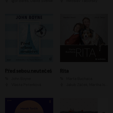
Igor Bareš, David Švehlík
Miroslav Táborský
Před sebou neutečeš
Rita
John Boyne
Marta Buchaca
Vlasta Peterková
Jakub Žáček, Martha Issová