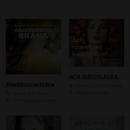
ACH, RUSOVLASÁ KOUZELNICE!
Abaddonova brána
Francis Scott Fitzgerald
Rudolf Červenka
James S. A. Corey
Ondřej Rychlý, Helena Dvořáková, Tereza Císařová, Jan Teplý, Jiří Vyorálek, Matěj Převrátil