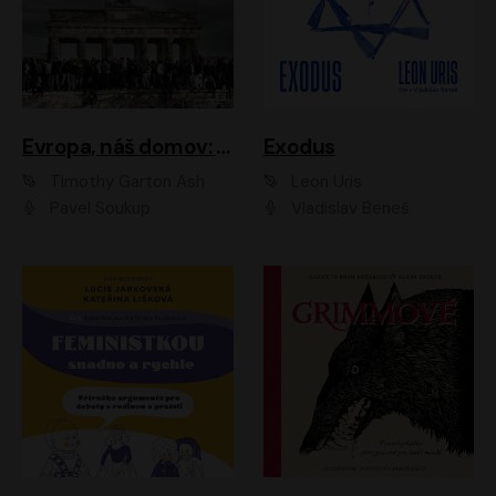
Evropa, náš domov: Od vylodění v Normandii po válku na Ukrajině
Exodus
Timothy Garton Ash
Leon Uris
Pavel Soukup
Vladislav Beneš