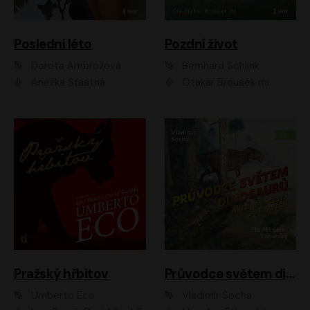
Poslední léto
Pozdní život
Dorota Ambrožová
Bernhard Schlink
Anežka Šťastná
Otakar Brousek ml.
Pražský hřbitov
Průvodce světem dinosaurů aneb Nová cesta do pravěku
Umberto Eco
Vladimír Socha