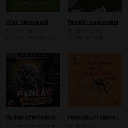
Otec Vánoce a já
Paměti - celé vydání
Matt Haig
Edvard Beneš
Tereza Marečková, Ondřej Endru Havlík
Vladimír Vokál
Pankáč z Pětihvězdy
Panoptikum starých kriminálních příběhů
Lenny Trčková, Radek Příhonský
Jiří Marek