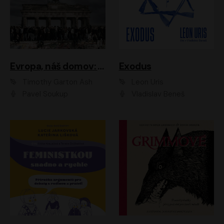
Evropa, náš domov: Od vylodění v Normandii po válku na Ukrajině
Exodus
Timothy Garton Ash
Leon Uris
Pavel Soukup
Vladislav Beneš