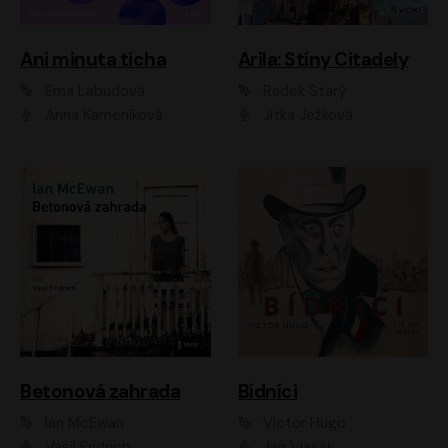
Ani minuta ticha
Arila: Stíny Citadely
Ema Labudová
Radek Starý
Anna Kameníková
Jitka Ježková
Betonová zahrada
Bídníci
Ian McEwan
Victor Hugo
Vasil Fridrich
Jan Vlasák