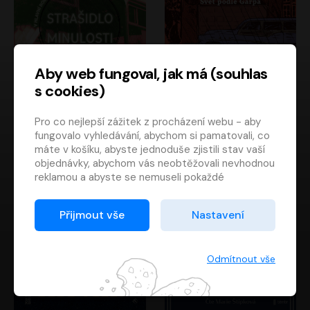
Aby web fungoval, jak má (souhlas
s cookies)
Strašidlo minulosti
Svět podle Garpa
Pro co nejlepší zážitek z procházení webu - aby
Jaroslav Velinský
John Irving
fungovalo vyhledávání, abychom si pamatovali, co
Libor Hruška
David Novotný
máte v košíku, abyste jednoduše zjistili stav vaší
objednávky, abychom vás neobtěžovali nevhodnou
reklamou a abyste se nemuseli pokaždé
přihlašovat.
Proto od vás potřebujeme souhlas se
Přijmout vše
Nastavení
zpracováním souborů cookies
, tj. malých souborů,
které se dočasně ukládají ve vašem prohlížeči.
Děkujeme, že nám ho dáte a pomůžete nám tak
Odmítnout vše
web zlepšovat.