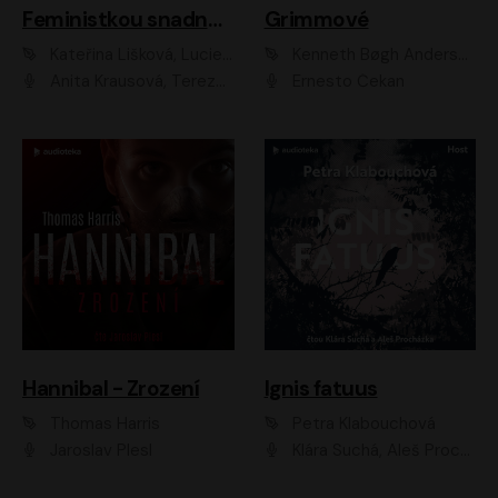
Feministkou snadno a rychle
Grimmové
Kateřina Lišková, Lucie Jarkovská
Kenneth Bøgh Andersen, Benni Bødker
Anita Krausová, Tereza Dočkalová
Ernesto Čekan
Hannibal - Zrození
Ignis fatuus
Thomas Harris
Petra Klabouchová
Jaroslav Plesl
Klára Suchá, Aleš Procházka