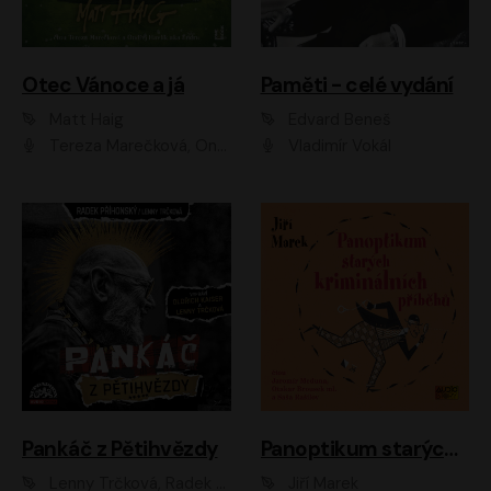
Otec Vánoce a já
Paměti - celé vydání
Matt Haig
Edvard Beneš
Tereza Marečková, Ondřej Endru Havlík
Vladimír Vokál
Pankáč z Pětihvězdy
Panoptikum starých kriminálních příběhů
Lenny Trčková, Radek Příhonský
Jiří Marek