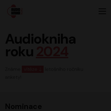
Hlavn
Men
Audiokniha roku
Audiokniha
roku
2024
Známe
vítěze
letošního ročníku
ankety!
Nominace