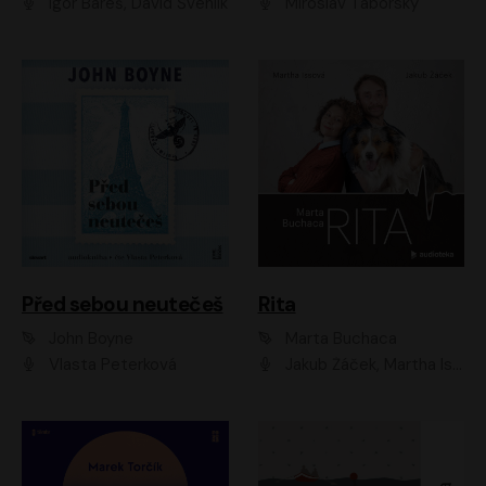
Igor Bareš, David Švehlík
Miroslav Táborský
Před sebou neutečeš
Rita
John Boyne
Marta Buchaca
Vlasta Peterková
Jakub Žáček, Martha Issová