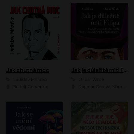
Jak chutná moc
Jak je důležité míti Filipa
Ladislav Mňačko
Oscar Wilde
Rudolf Červenka
Dagmar Čárová, Klára Suchá, Martin Hruška, Otakar Brousek ml., Pavel Neškudla, Radek Hoppe, Šárka Krausová, Vanda Hybnerová, Viktor Dvořák