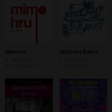
Muklové a Šlajsny
Mimo hru
Daniel Flasza
Jirka Hofreitr
Michal Holán
Leon Ibragimov