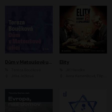
Dům v Matoušově ulici
Elity
Tereza Boučková
Jiří Havelka
Jitka Ježková
Anna Kameníková, Filip Březina, Jiří Lábus, Jiří Vyorálek, Klára Melíšková, Miloslav König, Miroslav Hanuš, Pavla Tomicová, Petr Lněnička, Richard Stanke, Taťjana Medveská, Václav Neužil, Vojtech Vondráček, Zdeněk Piškula