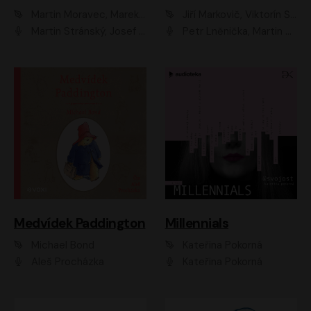
Martin Moravec, Marek Dvořák
Jiří Markovič, Viktorín Šulc
Martin Stránský, Josef Pejchal, Petra Bučková
Petr Lněnička, Martin Zahálka, Barbara Lukešová, Michal Zelenka
Medvídek Paddington
Millennials
Michael Bond
Kateřina Pokorná
Aleš Procházka
Kateřina Pokorná