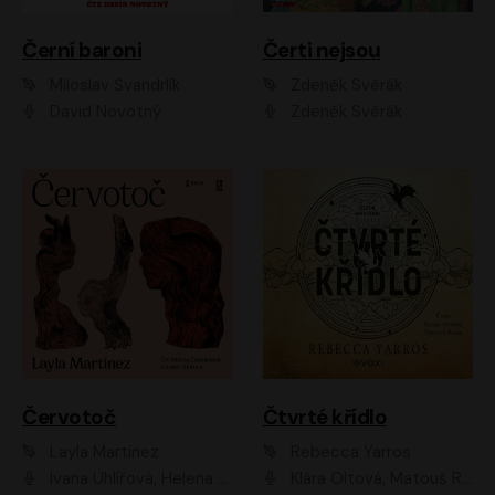
Černí baroni
Čerti nejsou
Miloslav Švandrlík
Zdeněk Svěrák
David Novotný
Zdeněk Svěrák
Červotoč
Čtvrté křídlo
Layla Martinez
Rebecca Yarros
Ivana Uhlířová, Helena Čermáková
Klára Oltová, Matouš Ruml