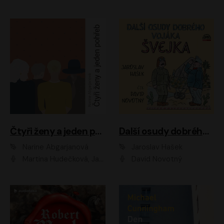
Čtyři ženy a jeden pohřeb
Další osudy dobrého vojáka Švejka
Narine Abgarjanová
Jaroslav Hašek
Martina Hudečková, Jaromír Meduna
David Novotný