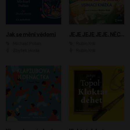
Jak se mění vědomí
JEJE JEJE JEJE, NĚCO SE MI DĚJE + PROBOUZECÍ KNÍŽKA + OPATRNĚ NA TO MRNĚ + USÍNACÍ KNÍŽKA
Michael Pollan
Robin Král
Zbyšek Horák
Robin Král