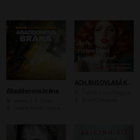
ACH, RUSOVLASÁ KOUZELNICE!
Abaddonova brána
Francis Scott Fitzgerald
Rudolf Červenka
James S. A. Corey
Ondřej Rychlý, Helena Dvořáková, Tereza Císařová, Jan Teplý, Jiří Vyorálek, Matěj Převrátil