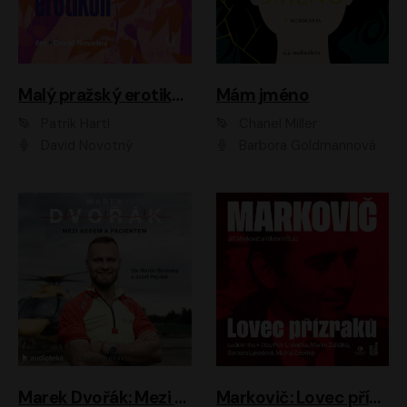
Malý pražský erotikon
Mám jméno
Patrik Hartl
Chanel Miller
David Novotný
Barbora Goldmannová
Marek Dvořák: Mezi nebem a pacientem
Markovič: Lovec přízraků