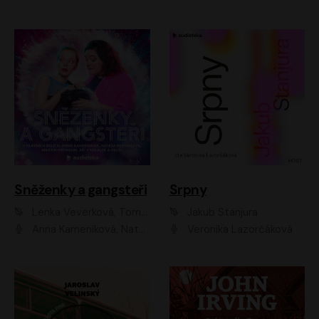
Sněženky a gangsteři
Srpny
Lenka Veverková, Tomáš Dianiška
Jakub Stanjura
Anna Kameníková, Nataša Bednářová, Tereza Hof, Taťjana Medvecká, Zuzana Slavíková, Šimon Krupa, Robert Mikluš, Jiří Vyorálek, Kryštof Hádek, Martin Hofmann, Martin Hruška
Veronika Lazorčáková