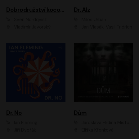
Dobrodružství kocoura Fiškuse a dědy Pettsona 1
Dr. Alz
Sven Nordqvist
Miloš Urban
Vladimír Javorský
Jan Vlasák, Vasil Fridrich
Dr. No
Dům
Ian Fleming
Jaroslava Hrdina Mištová
Jiří Dvořák
Eliška Křenková