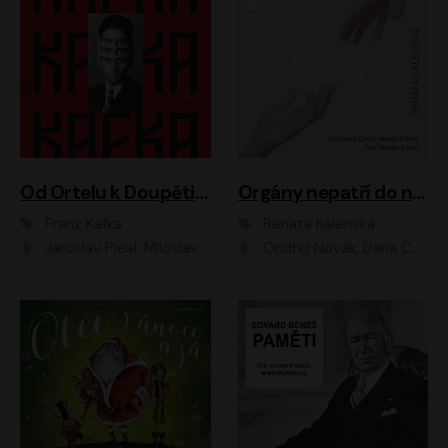
Od Ortelu k Doupěti – tucet Kafkových povídek
Orgány nepatří do nebe
Franz Kafka
Renata Kalenská
Jaroslav Plesl, Miloslav Mejzlík, David Novotný, Lukáš Hlavica, Jaromír Meduna, Václav Neužil, Otakar Brousek ml., Jan Holík, Václav Marhold
Ondřej Novák, Dana Černá, Martin Sláma, Petr Štěpán, Libor Hruška, Filip Jančík, Jakub Urbánek, Barbora Goldmannová, Karolína Zbořilová, Petra Šimberová, Richard Wágner, Klára Sochorová, Šárka Šildová, Zbyšek Horák, Anita Krausová