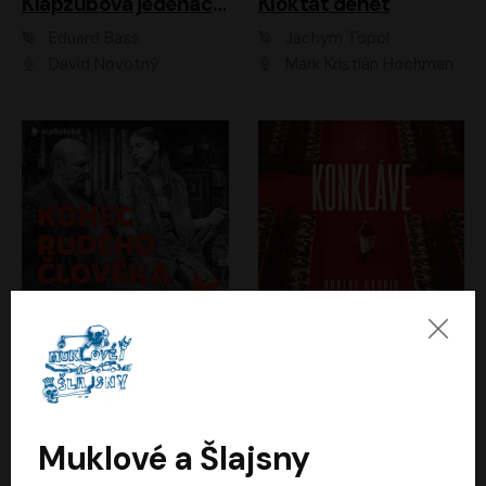
Klapzubova jedenáctka
Kloktat dehet
Eduard Bass
Jáchym Topol
David Novotný
Mark Kristián Hochman
Konec rudého člověka
Konkláve
Světlana Alexijevičová, Daniel Majling
Robert Harris
Jan Sklenář, Jan Staněk, Jan Vondráček, Johanna Tesařová, Klára Sedláčková Ottová, Magdalena Zimová, Marie Poulová, Martin Matejka, Miroslav Zavičár, Pavel Neškudla, Samuel Toman, Šimon Kučera, Štěpánka Fingerhutová, Tomáš Turek
Jan Kolařík
Muklové a Šlajsny