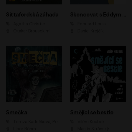
Sittafordská záhada
Skoncovat s Eddym B.
Agatha Christie
Édouard Louis
Otakar Brousek ml.
Daniel Krejčík
Smečka
Smějící se bestie
Tereza Kadečková, Petr Boček, Nelly Černohorská, Ondřej Kocáb, Ludmila Svozilová, Miroslav Pech, Karin Novotná, Jiří Sivok, Martin Štefko, Kateřina Malec Houfková, Tomáš Marton, Madla Pospíšilová Karasová, Michal Březina, Veronika Fiedlerová, Lukáš Vavrečka, Přemysl Krejčík, Mort Castle
Vilém Koubek
Libor Böhm
Martin Stránský