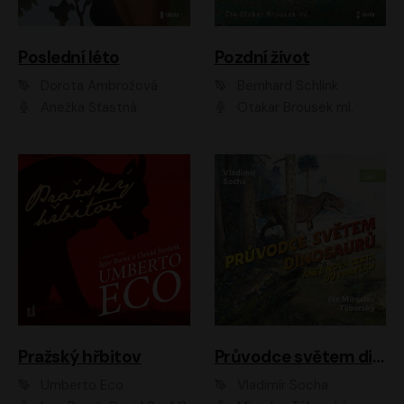
Poslední léto
Pozdní život
Dorota Ambrožová
Bernhard Schlink
Anežka Šťastná
Otakar Brousek ml.
Pražský hřbitov
Průvodce světem dinosaurů aneb Nová cesta do pravěku
Umberto Eco
Vladimír Socha