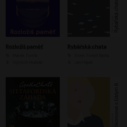
Rozložíš paměť
Rybářská chata
Marek Torčík
Stein Torleif Bjella
Vojtěch Hrabák
Jan Hájek