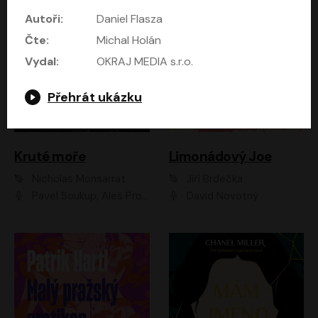
Autoři:
Daniel Flasza
Čte:
Michal Holán
Vydal:
OKRAJ MEDIA s.r.o.
Přehrát ukázku
Kruté moře
Limonádový Joe
Nicholas Monsarrat
Jiří Brdečka
Pavel Soukup, Aleš Procházka, David Novotný, Marek Holý, Martin Preiss, Jakub Saic, Petr Neskusil, David Matásek, Vasil Fridrich, Pavel Rímský, Zuzana Slavíková, Zbyšek Horák, Martin Zahálka, Luboš Ondráček, Amélie Vránová, Andrea Elsnerová, Anna Theimerová, Antonín Navrátil, Apolena Velsová, Bohdan Tůma, Filip Jančík, Filip Švarc, Jan Škvor, Jiří Köhler, Kateřina Peřinová, Kristýna Nebeská, Kristýna Skružná, Ladislav Cigánek, Libor Terš, Lucie Timíková, Martin Hruška, Martin Stránský, Michal Holán, Michal Jagelka, Milada Vaňkátová, Oldřich Hajlich, Pavel Dytrt, Petr Burian, Petr Gelnar, Radek Hoppe, Radek Škvor, Radovan Vaculík, Richard Fiala, Robert Hájek, Robin Pařík, Roman Hajlich, Roman Říčař, Svatopluk Schuller, Terezie Taberyová, Valentina Vránová, Vojtěch hájek, Zuzana Kajnarová Říčařová
David Novotný