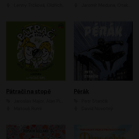
Lenny Trčková, Oldřich Kaiser
Jaromír Meduna, Otakar Brousek ml., Saša Rašilov
Pátrači na stopě
Pérák
Jaroslav Major, Alan Piskač
Petr Stančík
Matouš Ruml
David Novotný