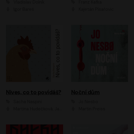
Vladislav Dolník
Franz Kafka
Igor Bareš
Kajetán Písařovic
Nives, co to povídáš?
Noční dům
Sacha Naspini
Jo Nesbo
Martina Hudečková, Jaromír Meduna, Zuzana Slavíková
Martin Preiss