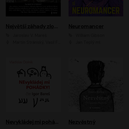
Největší záhady zločinu
Neuromancer
Jaroslav V. Mareš
William Gibson
Martin Stránský, Vasil Fridrich, Filip Jančík, Martin Preiss, Marek Holý, Lukáš Hlavica, Libor Hruška, Jan Maxián, Ladislav Cigánek, Jiří Ployhar, Filip Švarc, Vilém Udatný, Jan Vondráček, Jitka Ježková, Zuzana Slavíková, Michaela Klenková, Lucie Juřičková, Miriam Chytilová, Martina Hudečková
Jan Teplý ml.
Nevykládej mi pohádky
Nezvěstný