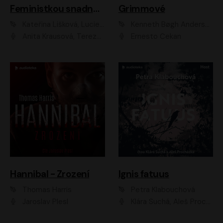
Feministkou snadno a rychle
Grimmové
Kateřina Lišková, Lucie Jarkovská
Kenneth Bøgh Andersen, Benni Bødker
Anita Krausová, Tereza Dočkalová
Ernesto Čekan
Hannibal - Zrození
Ignis fatuus
Thomas Harris
Petra Klabouchová
Jaroslav Plesl
Klára Suchá, Aleš Procházka