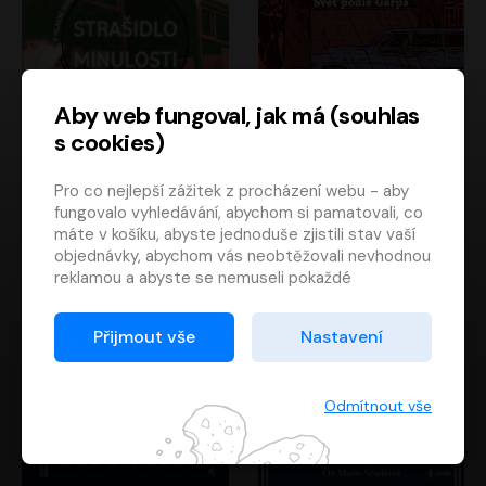
Aby web fungoval, jak má (souhlas
s cookies)
Strašidlo minulosti
Svět podle Garpa
Pro co nejlepší zážitek z procházení webu - aby
Jaroslav Velinský
John Irving
fungovalo vyhledávání, abychom si pamatovali, co
Libor Hruška
David Novotný
máte v košíku, abyste jednoduše zjistili stav vaší
objednávky, abychom vás neobtěžovali nevhodnou
reklamou a abyste se nemuseli pokaždé
přihlašovat.
Proto od vás potřebujeme souhlas se
Přijmout vše
Nastavení
zpracováním souborů cookies
, tj. malých souborů,
které se dočasně ukládají ve vašem prohlížeči.
Děkujeme, že nám ho dáte a pomůžete nám tak
Odmítnout vše
web zlepšovat.