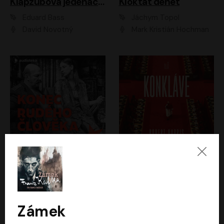
Klapzubova jedenáctka
Kloktat dehet
Eduard Bass
Jáchym Topol
David Novotný
Mark Kristián Hochman
Konec rudého člověka
Konkláve
Světlana Alexijevičová, Daniel Majling
Robert Harris
Jan Sklenář, Jan Staněk, Jan Vondráček, Johanna Tesařová, Klára Sedláčková Ottová, Magdalena Zimová, Marie Poulová, Martin Matejka, Miroslav Zavičár, Pavel Neškudla, Samuel Toman, Šimon Kučera, Štěpánka Fingerhutová, Tomáš Turek
Jan Kolařík
Zámek