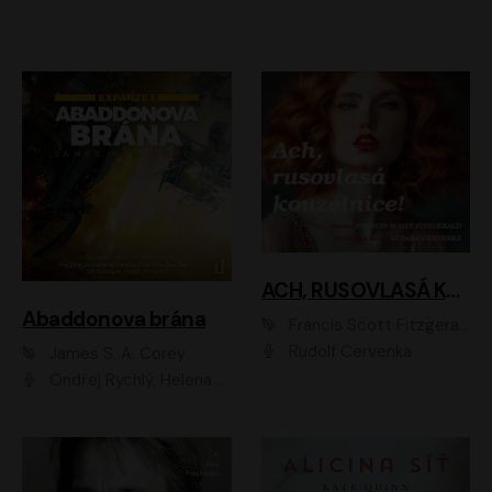
ACH, RUSOVLASÁ KOUZELNICE!
Abaddonova brána
Francis Scott Fitzgerald
Rudolf Červenka
James S. A. Corey
Ondřej Rychlý, Helena Dvořáková, Tereza Císařová, Jan Teplý, Jiří Vyorálek, Matěj Převrátil