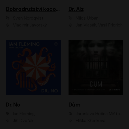
Dobrodružství kocoura Fiškuse a dědy Pettsona 1
Dr. Alz
Sven Nordqvist
Miloš Urban
Vladimír Javorský
Jan Vlasák, Vasil Fridrich
Dr. No
Dům
Ian Fleming
Jaroslava Hrdina Mištová
Jiří Dvořák
Eliška Křenková