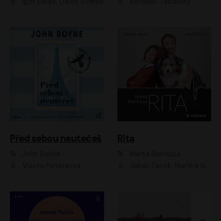
Igor Bareš, David Švehlík
Miroslav Táborský
Před sebou neutečeš
Rita
John Boyne
Marta Buchaca
Vlasta Peterková
Jakub Žáček, Martha Issová