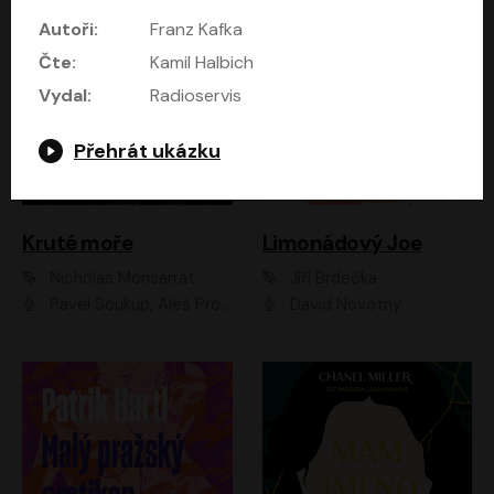
Autoři:
Franz Kafka
Čte:
Kamil Halbich
Vydal:
Radioservis
Přehrát ukázku
Kruté moře
Limonádový Joe
Nicholas Monsarrat
Jiří Brdečka
Pavel Soukup, Aleš Procházka, David Novotný, Marek Holý, Martin Preiss, Jakub Saic, Petr Neskusil, David Matásek, Vasil Fridrich, Pavel Rímský, Zuzana Slavíková, Zbyšek Horák, Martin Zahálka, Luboš Ondráček, Amélie Vránová, Andrea Elsnerová, Anna Theimerová, Antonín Navrátil, Apolena Velsová, Bohdan Tůma, Filip Jančík, Filip Švarc, Jan Škvor, Jiří Köhler, Kateřina Peřinová, Kristýna Nebeská, Kristýna Skružná, Ladislav Cigánek, Libor Terš, Lucie Timíková, Martin Hruška, Martin Stránský, Michal Holán, Michal Jagelka, Milada Vaňkátová, Oldřich Hajlich, Pavel Dytrt, Petr Burian, Petr Gelnar, Radek Hoppe, Radek Škvor, Radovan Vaculík, Richard Fiala, Robert Hájek, Robin Pařík, Roman Hajlich, Roman Říčař, Svatopluk Schuller, Terezie Taberyová, Valentina Vránová, Vojtěch hájek, Zuzana Kajnarová Říčařová
David Novotný