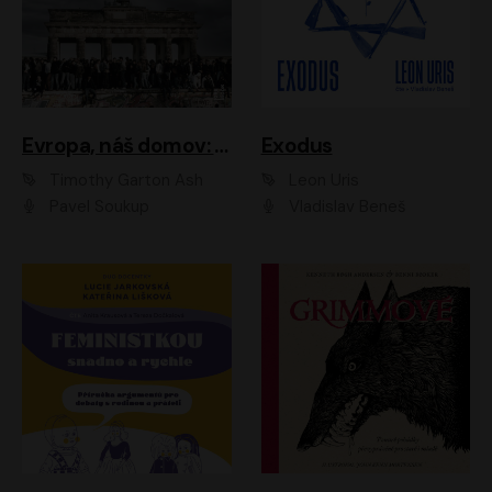
Evropa, náš domov: Od vylodění v Normandii po válku na Ukrajině
Exodus
Timothy Garton Ash
Leon Uris
Pavel Soukup
Vladislav Beneš