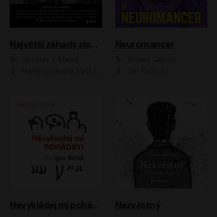
Největší záhady zločinu
Neuromancer
Jaroslav V. Mareš
William Gibson
Martin Stránský, Vasil Fridrich, Filip Jančík, Martin Preiss, Marek Holý, Lukáš Hlavica, Libor Hruška, Jan Maxián, Ladislav Cigánek, Jiří Ployhar, Filip Švarc, Vilém Udatný, Jan Vondráček, Jitka Ježková, Zuzana Slavíková, Michaela Klenková, Lucie Juřičková, Miriam Chytilová, Martina Hudečková
Jan Teplý ml.
Nevykládej mi pohádky
Nezvěstný