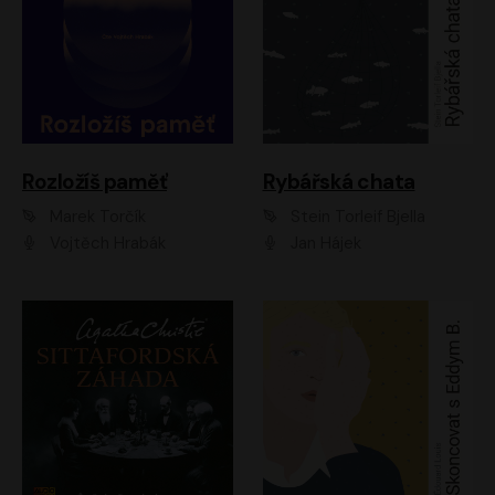
Rozložíš paměť
Rybářská chata
Marek Torčík
Stein Torleif Bjella
Vojtěch Hrabák
Jan Hájek