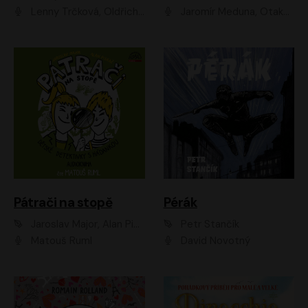
Lenny Trčková, Oldřich Kaiser
Jaromír Meduna, Otakar Brousek ml., Saša Rašilov
Pátrači na stopě
Pérák
Jaroslav Major, Alan Piskač
Petr Stančík
Matouš Ruml
David Novotný