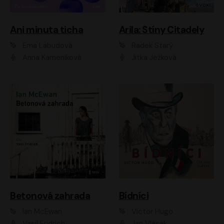
Ani minuta ticha
Arila: Stíny Citadely
Ema Labudová
Radek Starý
Anna Kameníková
Jitka Ježková
Betonová zahrada
Bídníci
Ian McEwan
Victor Hugo
Vasil Fridrich
Jan Vlasák