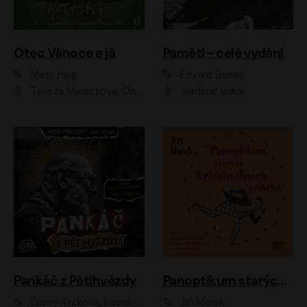
Otec Vánoce a já
Paměti - celé vydání
Matt Haig
Edvard Beneš
Tereza Marečková, Ondřej Endru Havlík
Vladimír Vokál
Pankáč z Pětihvězdy
Panoptikum starých kriminálních příběhů
Lenny Trčková, Radek Příhonský
Jiří Marek