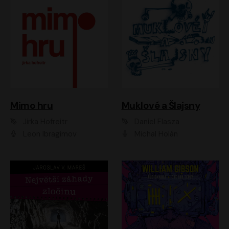
Muklové a Šlajsny
Mimo hru
Daniel Flasza
Jirka Hofreitr
Michal Holán
Leon Ibragimov