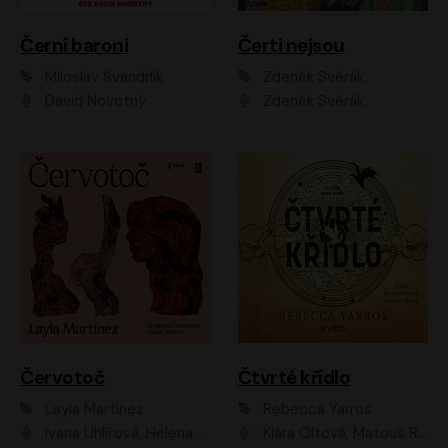
Černí baroni
Čerti nejsou
Miloslav Švandrlík
Zdeněk Svěrák
David Novotný
Zdeněk Svěrák
Červotoč
Čtvrté křídlo
Layla Martinez
Rebecca Yarros
Ivana Uhlířová, Helena Čermáková
Klára Oltová, Matouš Ruml