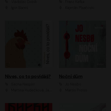
Vladislav Dolník
Franz Kafka
Igor Bareš
Kajetán Písařovic
Nives, co to povídáš?
Noční dům
Sacha Naspini
Jo Nesbo
Martina Hudečková, Jaromír Meduna, Zuzana Slavíková
Martin Preiss