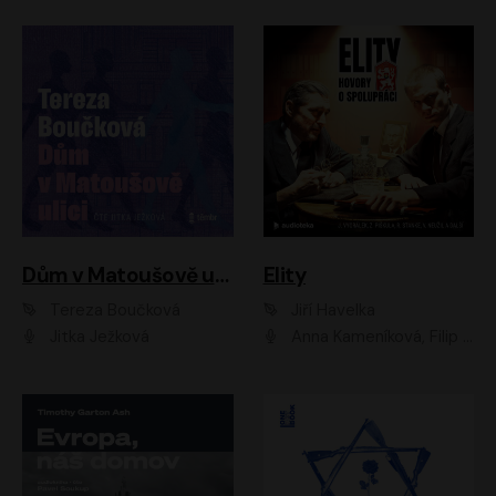
Dům v Matoušově ulici
Elity
Tereza Boučková
Jiří Havelka
Jitka Ježková
Anna Kameníková, Filip Březina, Jiří Lábus, Jiří Vyorálek, Klára Melíšková, Miloslav König, Miroslav Hanuš, Pavla Tomicová, Petr Lněnička, Richard Stanke, Taťjana Medveská, Václav Neužil, Vojtech Vondráček, Zdeněk Piškula