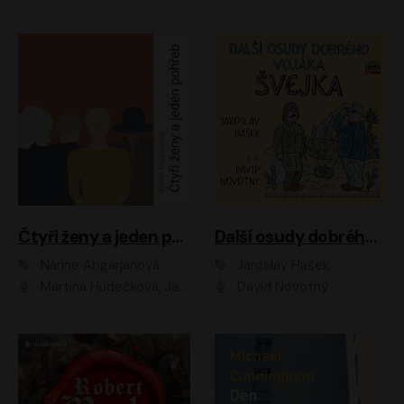
Čtyři ženy a jeden pohřeb
Další osudy dobrého vojáka Švejka
Narine Abgarjanová
Jaroslav Hašek
Martina Hudečková, Jaromír Meduna
David Novotný