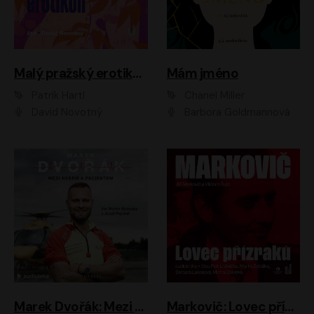
Malý pražský erotikon
Mám jméno
Patrik Hartl
Chanel Miller
David Novotný
Barbora Goldmannová
Marek Dvořák: Mezi nebem a pacientem
Markovič: Lovec přízraků