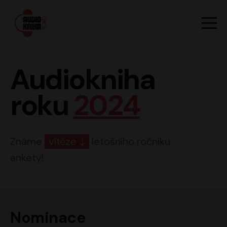
Hlavn
Men
Audiokniha roku
Audiokniha
roku
2024
Známe
vítěze
letošního ročníku
ankety!
Nominace