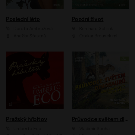
Poslední léto
Pozdní život
Dorota Ambrožová
Bernhard Schlink
Anežka Šťastná
Otakar Brousek ml.
Pražský hřbitov
Průvodce světem dinosaurů aneb Nová cesta do pravěku
Umberto Eco
Vladimír Socha