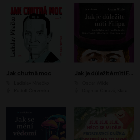
Jak chutná moc
Jak je důležité míti Filipa
Ladislav Mňačko
Oscar Wilde
Rudolf Červenka
Dagmar Čárová, Klára Suchá, Martin Hruška, Otakar Brousek ml., Pavel Neškudla, Radek Hoppe, Šárka Krausová, Vanda Hybnerová, Viktor Dvořák