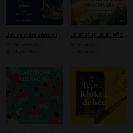
Jak se mění vědomí
JEJE JEJE JEJE, NĚCO SE MI DĚJE + PROBOUZECÍ KNÍŽKA + OPATRNĚ NA TO MRNĚ + USÍNACÍ KNÍŽKA
Michael Pollan
Robin Král
Zbyšek Horák
Robin Král