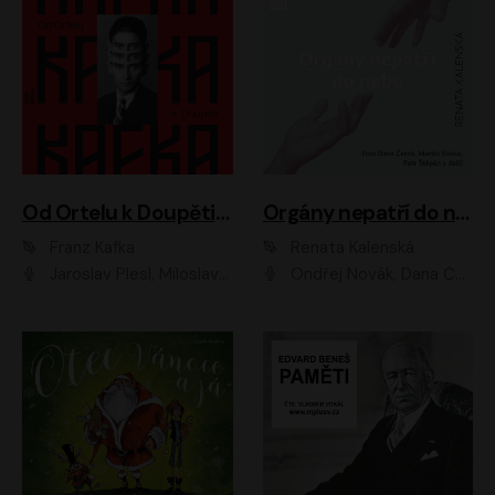
Od Ortelu k Doupěti – tucet Kafkových povídek
Orgány nepatří do nebe
Franz Kafka
Renata Kalenská
Jaroslav Plesl, Miloslav Mejzlík, David Novotný, Lukáš Hlavica, Jaromír Meduna, Václav Neužil, Otakar Brousek ml., Jan Holík, Václav Marhold
Ondřej Novák, Dana Černá, Martin Sláma, Petr Štěpán, Libor Hruška, Filip Jančík, Jakub Urbánek, Barbora Goldmannová, Karolína Zbořilová, Petra Šimberová, Richard Wágner, Klára Sochorová, Šárka Šildová, Zbyšek Horák, Anita Krausová