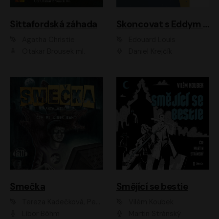
Sittafordská záhada
Skoncovat s Eddym B.
Agatha Christie
Édouard Louis
Otakar Brousek ml.
Daniel Krejčík
Smečka
Smějící se bestie
Tereza Kadečková, Petr Boček, Nelly Černohorská, Ondřej Kocáb, Ludmila Svozilová, Miroslav Pech, Karin Novotná, Jiří Sivok, Martin Štefko, Kateřina Malec Houfková, Tomáš Marton, Madla Pospíšilová Karasová, Michal Březina, Veronika Fiedlerová, Lukáš Vavrečka, Přemysl Krejčík, Mort Castle
Vilém Koubek
Libor Böhm
Martin Stránský