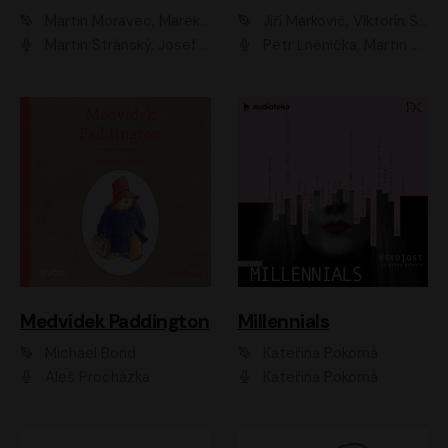
Martin Moravec, Marek Dvořák
Jiří Markovič, Viktorín Šulc
Martin Stránský, Josef Pejchal, Petra Bučková
Petr Lněnička, Martin Zahálka, Barbara Lukešová, Michal Zelenka
Medvídek Paddington
Millennials
Michael Bond
Kateřina Pokorná
Aleš Procházka
Kateřina Pokorná