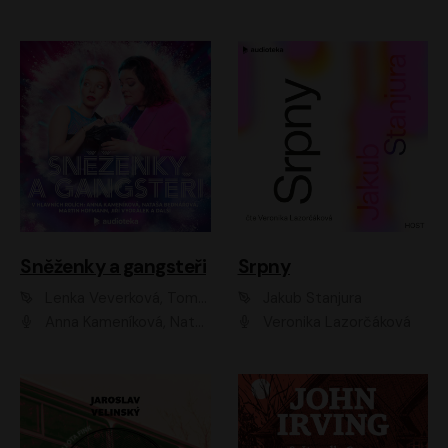
Sněženky a gangsteři
Srpny
Lenka Veverková, Tomáš Dianiška
Jakub Stanjura
Anna Kameníková, Nataša Bednářová, Tereza Hof, Taťjana Medvecká, Zuzana Slavíková, Šimon Krupa, Robert Mikluš, Jiří Vyorálek, Kryštof Hádek, Martin Hofmann, Martin Hruška
Veronika Lazorčáková