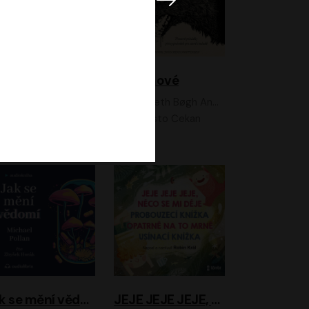
Feministkou snadno a rychle
Grimmové
Kateřina Lišková, Lucie Jarkovská
Kenneth Bøgh Andersen, Benni Bødker
Anita Krausová, Tereza Dočkalová
Ernesto Čekan
Jak se mění vědomí
JEJE JEJE JEJE, NĚCO SE MI DĚJE + PROBOUZECÍ KNÍŽKA + OPATRNĚ NA TO MRNĚ + USÍNACÍ KNÍŽKA