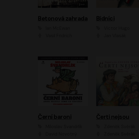
Betonová zahrada
Bídníci
Ian McEwan
Victor Hugo
Vasil Fridrich
Jan Vlasák
Černí baroni
Čerti nejsou
Miloslav Švandrlík
Zdeněk Svěrák
David Novotný
Zdeněk Svěrák