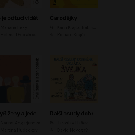
 je odtud vidět
Čarodějky
Mariana Leky
Karin Krajčo Babinská
Helena Dvořáková
Richard Krajčo
Čtyři ženy a jeden pohřeb
Další osudy dobrého vojáka Švejka
Narine Abgarjanová
Jaroslav Hašek
Martina Hudečková, Jaromír Meduna
David Novotný