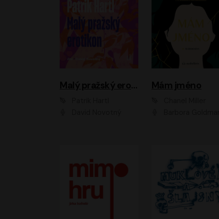
Malý pražský erotikon
Mám jméno
Patrik Hartl
Chanel Miller
David Novotný
Barbora Goldmanno