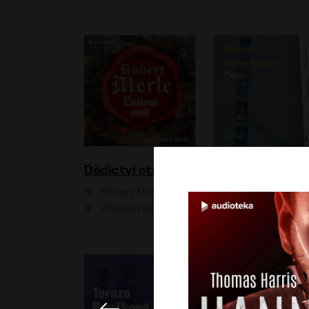
Dědictví otců
Den
Robert Merle
Michael Cunningha
Zbyšek Horák
Petr Stach