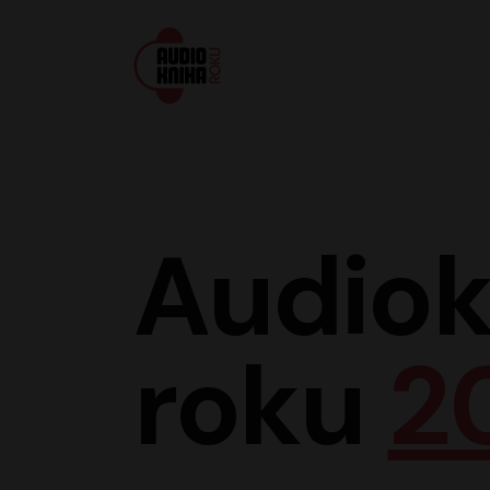
Audiokniha roku
Audiok
roku
2