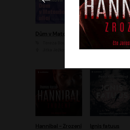
Dům v Matoušově ulici
Elity
Tereza Boučková
Jiří Havelka
Jitka Ježková
Anna Kameníková, Filip Březina, Jiří Lábus, Jiří Vyorálek, Klára Melíšková, Miloslav König, Miroslav Hanuš, Pavla Tomicová, Petr Lněnička, Richard Stanke, Taťjana Medveská, Václav Neužil, Vojtech Vond
Hannibal - Zrození
Ignis fatuus