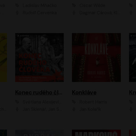
ová
Ladislav Mňačko
Oscar Wilde
ka
Rudolf Červenka
Dagmar Čárová, Klára Suchá, Martin Hruška, Otakar Brousek ml., Pavel Neškudla, Radek Hoppe, Šárka Krausová, Vanda Hybnerová, Viktor Dvořák
Konec rudého člověka
Konkláve
Kr
Světlana Alexijevičová, Daniel Majling
Robert Harris
man
Jan Sklenář, Jan Staněk, Jan Vondráček, Johanna Tesařová, Klára Sedláčková Ottová, Magdalena Zimová, Marie Poulová, Martin Matejka, Miroslav Zavičár, Pavel Neškudla, Samuel Toman, Šimon Kučera, Štěpánka Fingerhutová, Tomáš Turek
Jan Kolařík
Pavel Souk