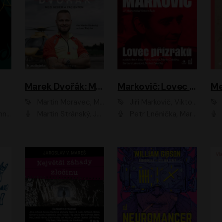
Marek Dvořák: Mezi nebem a pacientem
Markovič: Lovec přízraků
Martin Moravec, Marek Dvořák
Jiří Markovič, Viktorín Šulc
vá
Martin Stránský, Josef Pejchal, Petra Bučková
Petr Lněnička, Martin Zahálka, Barbara Lukešová, Michal Zelenka