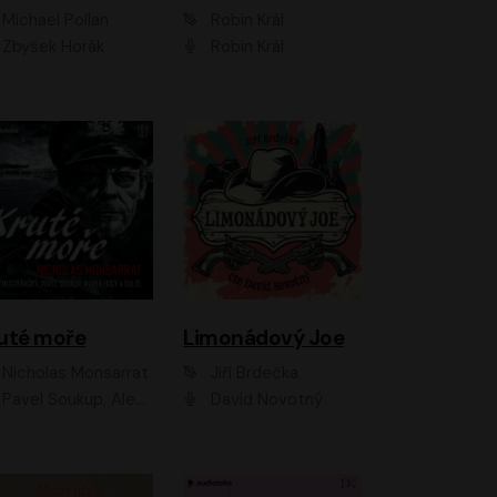
Michael Pollan
Robin Král
Zbyšek Horák
Robin Král
uté moře
Limonádový Joe
Nicholas Monsarrat
Jiří Brdečka
up, Aleš Procházka, David Novotný, Marek Holý, Martin Preiss, Jakub Saic, Petr Neskusil, David Matásek, Vasil Fridrich, Pavel Rímský, Zuzana Slavíková, Zbyšek Horák, Martin Zahálka, Luboš Ondráček, Amélie Vránová, Andrea Elsnerová, Anna Theimerová, Antonín Navrátil, Apolena Velsová, Bohdan Tůma, Filip Jančík, Filip Švarc, Jan Škvor, Jiří Köhler, Kateřina Peřinová, Kristýna Nebeská, Kristýna Skružná, Ladislav Cigánek, Libor Terš, Lucie Timíková, Martin Hruška, Martin Stránský, Michal Holán, Michal Jagelka, Milada Vaňkátová, Oldřich Hajlich, Pavel Dytrt, Petr Burian, Petr Gelnar, Radek Hoppe, Radek Škvor, Radovan Vaculík, Richard Fiala, Robert Hájek, Robin Pařík, Roman Hajlich, Roman Říčař, Svatopluk Schuller, Terezie Taberyová, Valentina Vránová, Vojtěch hájek, Zuzana Kajnarová Říčařová
David Novotný