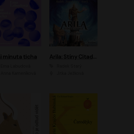
i minuta ticha
Arila: Stíny Citadely
Ema Labudová
Radek Starý
Anna Kameníková
Jitka Ježková