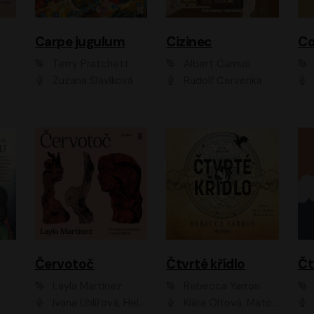
Carpe jugulum
Cizinec
Co
Terry Pratchett
Albert Camus
Zuzana Slavíková
Rudolf Červenka
Červotoč
Čtvrté křídlo
Layla Martinez
Rebecca Yarros
Ivana Uhlířová, Helena Čermáková
Klára Oltová, Matouš Ruml