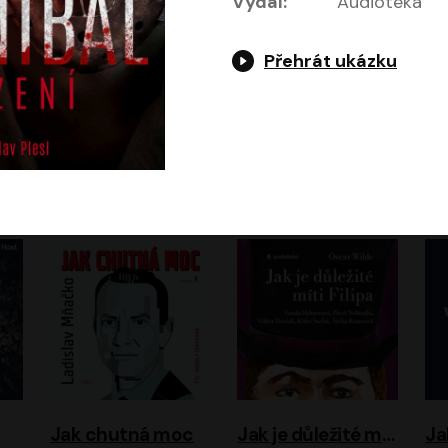
Vydal:
Audiotéka
Přehrát ukázku
Evropa, náš domov: Od vylodění v Normandii po válku na Ukrajině
Exodus
Timothy Garton Ash
Leon Uris
ráček, Zdeněk Piškula
Pavel Soukup
Vladislav Beneš
Jak chutná moc
Jak je důležité míti Filipa