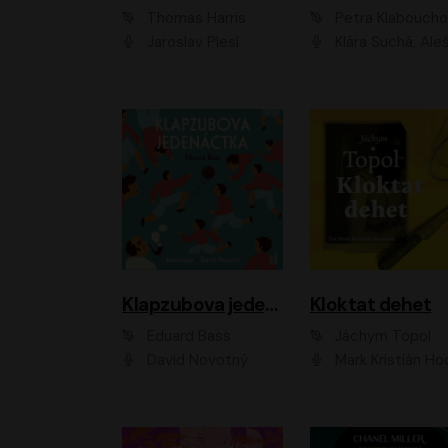
Thomas Harris
Petra Klabouch
Jaroslav Plesl
Klára Suchá, Aleš Procház
Klapzubova jedenáctka
Kloktat dehet
Eduard Bass
Jáchym Topol
David Novotný
Mark Kristián Hoch