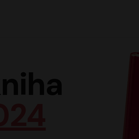
Hlav
niha
024