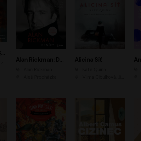
ACH, RUSOVLASÁ KOUZELNICE!
Alan Rickman: Deníky
Alicina Síť
An
ald
Alan Rickman
Kate Quinn
Aleš Procházka
Vilma Cibulková, Jitka Ježková