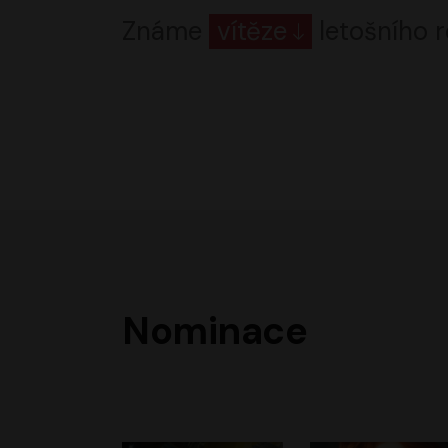
Známe
vítěze
letošního r
Nominace