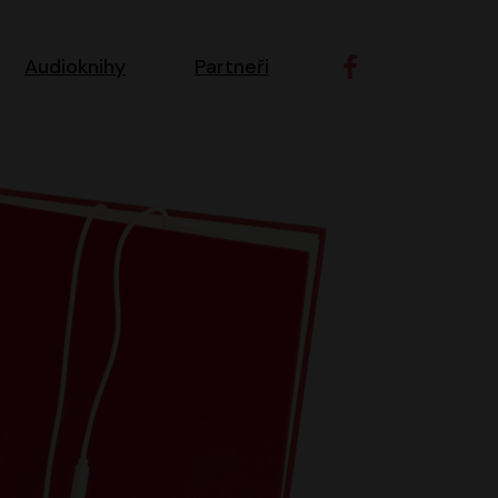
ní navigace
Audioknihy
Partneři