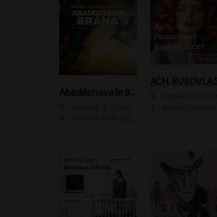
Abaddonova brána
Francis Scott Fitzger
James S. A. Corey
Rudolf Červenka
Ondřej Rychlý, Helena Dvořáková, Tereza Císařová, Jan Teplý, Jiří Vyorálek, Matěj Převrátil