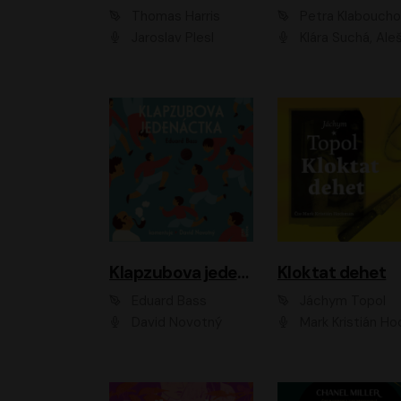
Thomas Harris
Petra Klabouch
Jaroslav Plesl
Klára Suchá, Aleš Procház
Klapzubova jedenáctka
Kloktat dehet
Eduard Bass
Jáchym Topol
David Novotný
Mark Kristián Hoch