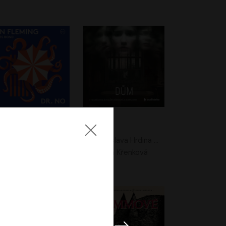
. No
Dům
Ian Fleming
Jaroslava Hrdina Mištová
Jiří Dvořák
Eliška Křenková