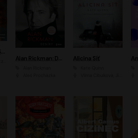
ACH, RUSOVLASÁ KOUZELNICE!
Alan Rickman: Deníky
Alicina Síť
An
ald
Alan Rickman
Kate Quinn
Aleš Procházka
Vilma Cibulková, Jitka Ježková