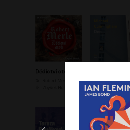
Dědictví otců
Den
Robert Merle
Michael Cunningha
Zbyšek Horák
Petr Stach