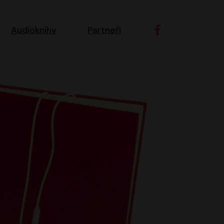
ní navigace
Audioknihy
Partneři