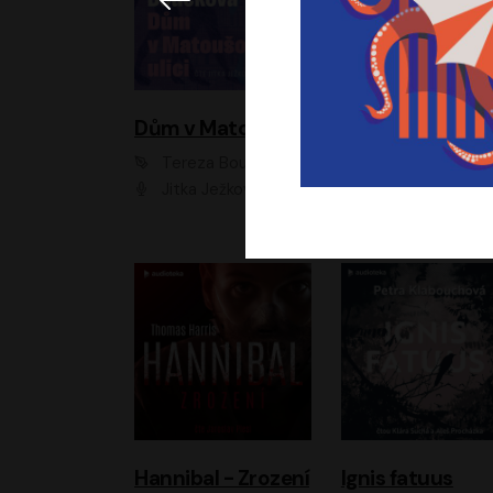
Dům v Matoušově ulici
Elity
Tereza Boučková
Jiří Havelka
Jitka Ježková
Anna Kameníková, Filip Březina, Jiří Lábus, Jiří Vyorálek, Klára Melíšková, Miloslav König, Miroslav Hanuš, Pavla Tomicová, Petr Lněnička, Richard Stanke, Taťjana Medveská, Václav Neužil, Vojtech Vond
Hannibal - Zrození
Ignis fatuus