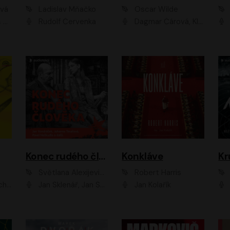
ová
Ladislav Mňačko
Oscar Wilde
ka
Rudolf Červenka
Dagmar Čárová, Klára Suchá, Martin Hruška, Otakar Brousek ml., Pavel Neškudla, Radek Hoppe, Šárka Krausová, Vanda Hybnerová, Viktor Dvořák
Konec rudého člověka
Konkláve
Kr
Světlana Alexijevičová, Daniel Majling
Robert Harris
man
Jan Sklenář, Jan Staněk, Jan Vondráček, Johanna Tesařová, Klára Sedláčková Ottová, Magdalena Zimová, Marie Poulová, Martin Matejka, Miroslav Zavičár, Pavel Neškudla, Samuel Toman, Šimon Kučera, Štěpánka Fingerhutová, Tomáš Turek
Jan Kolařík
Pavel Souk