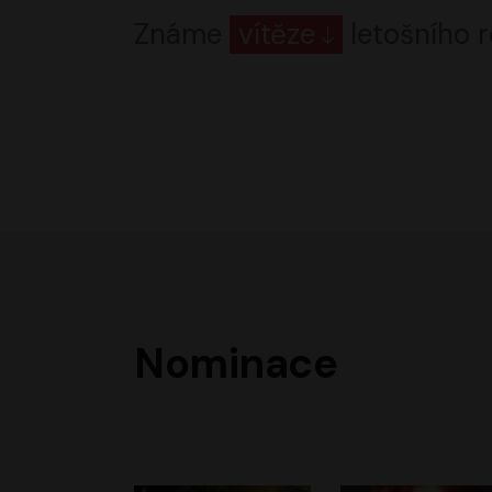
Známe
vítěze
letošního r
Nominace