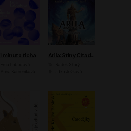
i minuta ticha
Arila: Stíny Citadely
Ema Labudová
Radek Starý
Anna Kameníková
Jitka Ježková