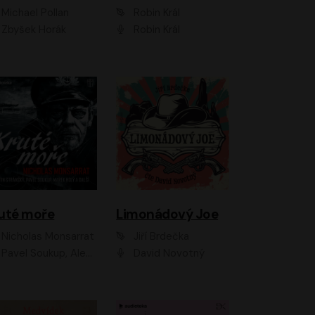
Michael Pollan
Robin Král
Zbyšek Horák
Robin Král
uté moře
Limonádový Joe
Nicholas Monsarrat
Jiří Brdečka
up, Aleš Procházka, David Novotný, Marek Holý, Martin Preiss, Jakub Saic, Petr Neskusil, David Matásek, Vasil Fridrich, Pavel Rímský, Zuzana Slavíková, Zbyšek Horák, Martin Zahálka, Luboš Ondráček, Amélie Vránová, Andrea Elsnerová, Anna Theimerová, Antonín Navrátil, Apolena Velsová, Bohdan Tůma, Filip Jančík, Filip Švarc, Jan Škvor, Jiří Köhler, Kateřina Peřinová, Kristýna Nebeská, Kristýna Skružná, Ladislav Cigánek, Libor Terš, Lucie Timíková, Martin Hruška, Martin Stránský, Michal Holán, Michal Jagelka, Milada Vaňkátová, Oldřich Hajlich, Pavel Dytrt, Petr Burian, Petr Gelnar, Radek Hoppe, Radek Škvor, Radovan Vaculík, Richard Fiala, Robert Hájek, Robin Pařík, Roman Hajlich, Roman Říčař, Svatopluk Schuller, Terezie Taberyová, Valentina Vránová, Vojtěch hájek, Zuzana Kajnarová Říčařová
David Novotný