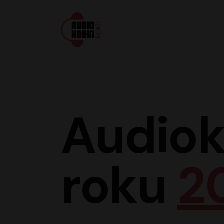
Audiokniha roku
Audiok
roku
2