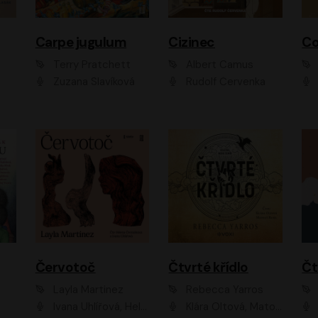
Carpe jugulum
Cizinec
Co
Terry Pratchett
Albert Camus
Zuzana Slavíková
Rudolf Červenka
Červotoč
Čtvrté křídlo
Layla Martinez
Rebecca Yarros
Ivana Uhlířová, Helena Čermáková
Klára Oltová, Matouš Ruml