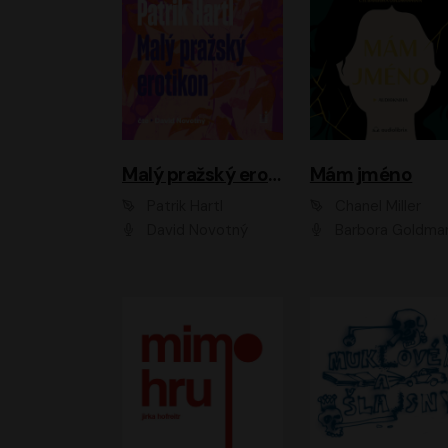
Malý pražský erotikon
Mám jméno
Patrik Hartl
Chanel Miller
David Novotný
Barbora Goldmanno