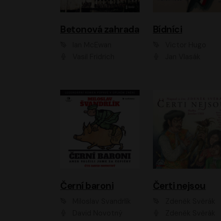
Betonová zahrada
Bídníci
Ian McEwan
Victor Hugo
Vasil Fridrich
Jan Vlasák
Černí baroni
Čerti nejsou
Miloslav Švandrlík
Zdeněk Svěrák
David Novotný
Zdeněk Svěrák