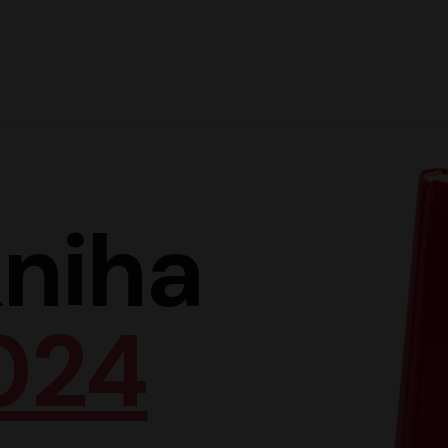
Hlav
niha
024