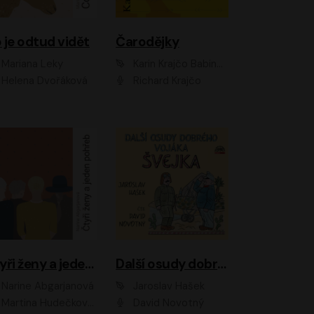
 je odtud vidět
Čarodějky
Mariana Leky
Karin Krajčo Babinská
Helena Dvořáková
Richard Krajčo
Čtyři ženy a jeden pohřeb
Další osudy dobrého vojáka Švejka
Narine Abgarjanová
Jaroslav Hašek
Martina Hudečková, Jaromír Meduna
David Novotný