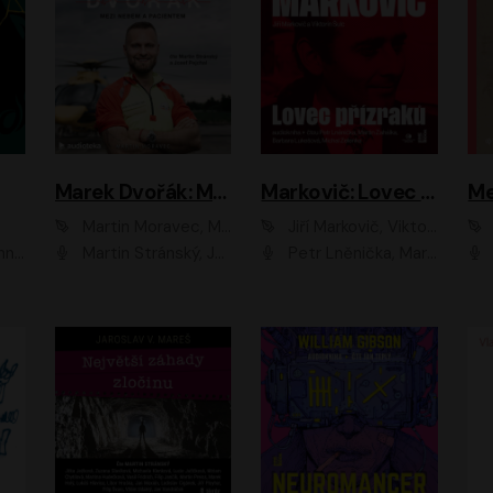
Marek Dvořák: Mezi nebem a pacientem
Markovič: Lovec přízraků
Martin Moravec, Marek Dvořák
Jiří Markovič, Viktorín Šulc
vá
Martin Stránský, Josef Pejchal, Petra Bučková
Petr Lněnička, Martin Zahálka, Barbara Lukešová, Michal Zelenka