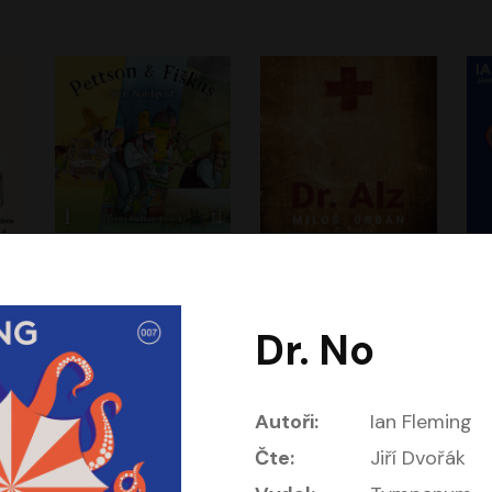
Dobrodružství kocoura Fiškuse a dědy Pettsona 1
Dr. Alz
Dr
m
Sven Nordqvist
Miloš Urban
Vladimír Javorský
Jan Vlasák, Vasil Fridrich
Dr. No
Autoři:
Ian Fleming
Čte:
Jiří Dvořák