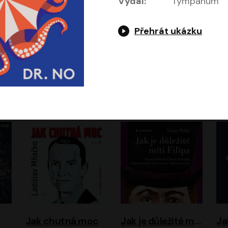
Vydal:
Tympanum
Přehrát ukázku
Evropa, náš domov: Od vylodění v Normandii po válku na Ukrajině
Exodus
Timothy Garton Ash
Leon Uris
ráček, Zdeněk Piškula
Pavel Soukup
Vladislav Beneš
Jak chutná moc
Jak je důležité míti Filipa