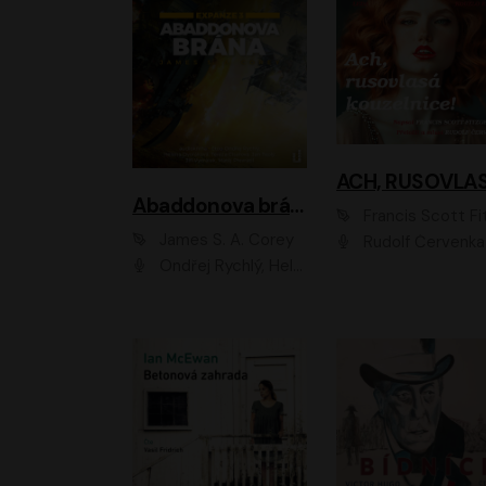
Abaddonova brána
Francis Scott Fitzger
James S. A. Corey
Rudolf Červenka
Ondřej Rychlý, Helena Dvořáková, Tereza Císařová, Jan Teplý, Jiří Vyorálek, Matěj Převrátil