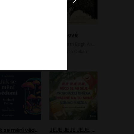
Feministkou snadno a rychle
Grimmové
Kateřina Lišková, Lucie Jarkovská
Kenneth Bøgh Andersen, Benni Bødker
Anita Krausová, Tereza Dočkalová
Ernesto Čekan
Jak se mění vědomí
JEJE JEJE JEJE, NĚCO SE MI DĚJE + PROBOUZECÍ KNÍŽKA + OPATRNĚ NA TO MRNĚ + USÍNACÍ KNÍŽKA