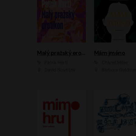
Malý pražský erotikon
Mám jméno
Patrik Hartl
Chanel Miller
David Novotný
Barbora Goldmanno