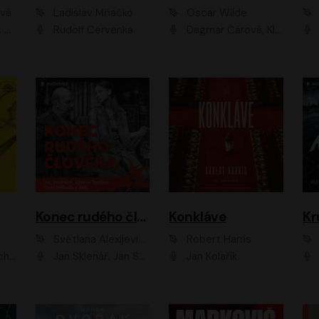
ová
Ladislav Mňačko
Oscar Wilde
ka
Rudolf Červenka
Dagmar Čárová, Klára Suchá, Martin Hruška, Otakar Brousek ml., Pavel Neškudla, Radek Hoppe, Šárka Krausová, Vanda Hybnerová, Viktor Dvořák
Konec rudého člověka
Konkláve
Kr
Světlana Alexijevičová, Daniel Majling
Robert Harris
man
Jan Sklenář, Jan Staněk, Jan Vondráček, Johanna Tesařová, Klára Sedláčková Ottová, Magdalena Zimová, Marie Poulová, Martin Matejka, Miroslav Zavičár, Pavel Neškudla, Samuel Toman, Šimon Kučera, Štěpánka Fingerhutová, Tomáš Turek
Jan Kolařík
Pavel Souk