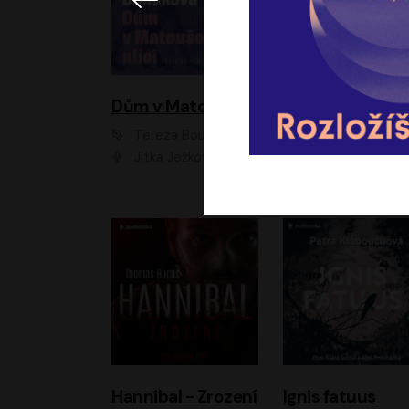
Dům v Matoušově ulici
Elity
Tereza Boučková
Jiří Havelka
Jitka Ježková
Anna Kameníková, Filip Březina, Jiří Lábus, Jiří Vyorálek, Klára Melíšková, Miloslav König, Miroslav Hanuš, Pavla Tomicová, Petr Lněnička, Richard Stanke, Taťjana Medveská, Václav Neužil, Vojtech Vond
Hannibal - Zrození
Ignis fatuus