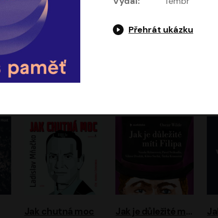
Vydal:
Témbr
Přehrát ukázku
Evropa, náš domov: Od vylodění v Normandii po válku na Ukrajině
Exodus
Timothy Garton Ash
Leon Uris
ráček, Zdeněk Piškula
Pavel Soukup
Vladislav Beneš
Jak chutná moc
Jak je důležité míti Filipa