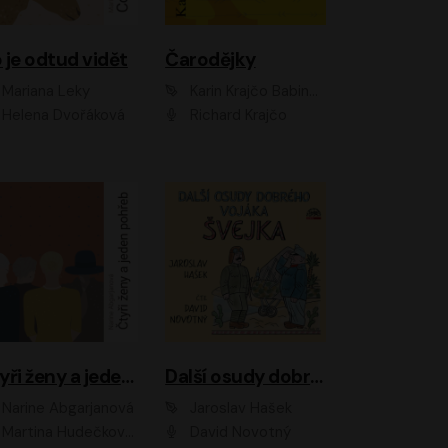
 je odtud vidět
Čarodějky
Mariana Leky
Karin Krajčo Babinská
Helena Dvořáková
Richard Krajčo
Čtyři ženy a jeden pohřeb
Další osudy dobrého vojáka Švejka
Narine Abgarjanová
Jaroslav Hašek
Martina Hudečková, Jaromír Meduna
David Novotný