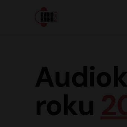
Audiokniha roku
Audiok
roku
2