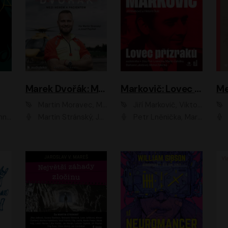
Marek Dvořák: Mezi nebem a pacientem
Markovič: Lovec přízraků
Martin Moravec, Marek Dvořák
Jiří Markovič, Viktorín Šulc
vá
Martin Stránský, Josef Pejchal, Petra Bučková
Petr Lněnička, Martin Zahálka, Barbara Lukešová, Michal Zelenka