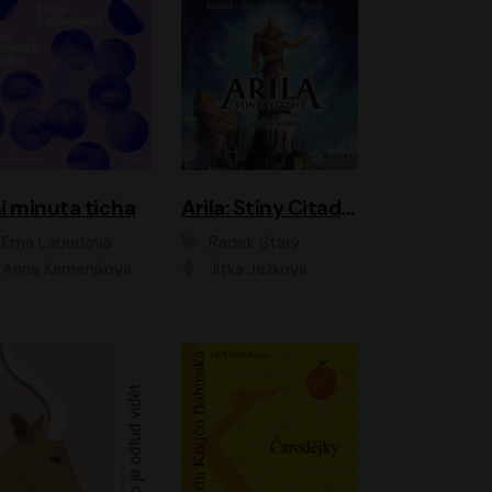
i minuta ticha
Arila: Stíny Citadely
Ema Labudová
Radek Starý
Anna Kameníková
Jitka Ježková