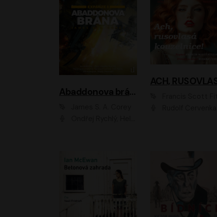
Abaddonova brána
Francis Scott Fitzger
James S. A. Corey
Rudolf Červenka
Ondřej Rychlý, Helena Dvořáková, Tereza Císařová, Jan Teplý, Jiří Vyorálek, Matěj Převrátil