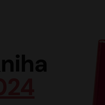
Hlav
niha
024