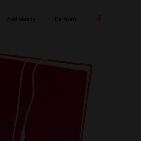
ní navigace
Audioknihy
Partneři