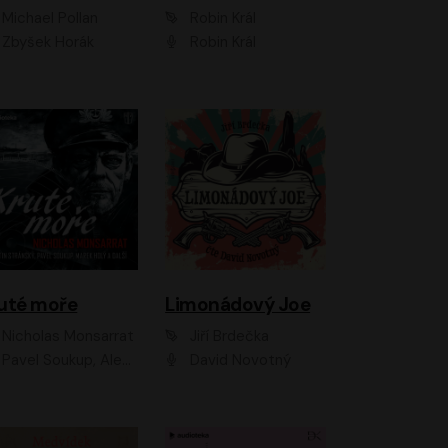
Michael Pollan
Robin Král
Zbyšek Horák
Robin Král
uté moře
Limonádový Joe
Nicholas Monsarrat
Jiří Brdečka
up, Aleš Procházka, David Novotný, Marek Holý, Martin Preiss, Jakub Saic, Petr Neskusil, David Matásek, Vasil Fridrich, Pavel Rímský, Zuzana Slavíková, Zbyšek Horák, Martin Zahálka, Luboš Ondráček, Amélie Vránová, Andrea Elsnerová, Anna Theimerová, Antonín Navrátil, Apolena Velsová, Bohdan Tůma, Filip Jančík, Filip Švarc, Jan Škvor, Jiří Köhler, Kateřina Peřinová, Kristýna Nebeská, Kristýna Skružná, Ladislav Cigánek, Libor Terš, Lucie Timíková, Martin Hruška, Martin Stránský, Michal Holán, Michal Jagelka, Milada Vaňkátová, Oldřich Hajlich, Pavel Dytrt, Petr Burian, Petr Gelnar, Radek Hoppe, Radek Škvor, Radovan Vaculík, Richard Fiala, Robert Hájek, Robin Pařík, Roman Hajlich, Roman Říčař, Svatopluk Schuller, Terezie Taberyová, Valentina Vránová, Vojtěch hájek, Zuzana Kajnarová Říčařová
David Novotný