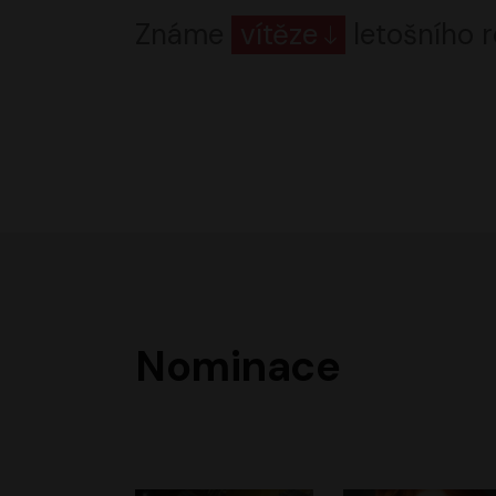
Známe
vítěze
letošního r
Nominace