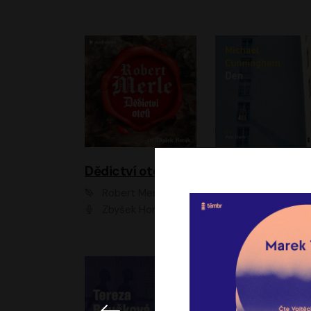
Dědictví otců
Den
Robert Merle
Michael Cunningha
Zbyšek Horák
Petr Stach