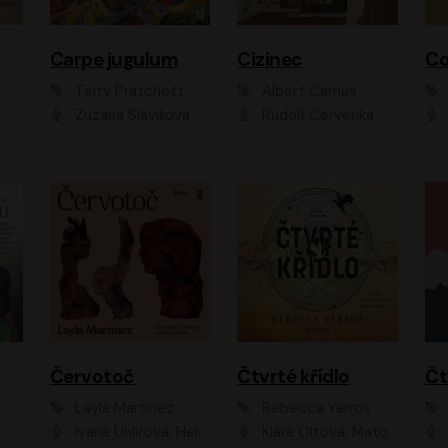
Carpe jugulum
Cizinec
Co
Terry Pratchett
Albert Camus
Zuzana Slavíková
Rudolf Červenka
Červotoč
Čtvrté křídlo
Layla Martinez
Rebecca Yarros
Ivana Uhlířová, Helena Čermáková
Klára Oltová, Matouš Ruml