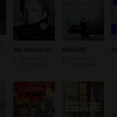
ACH, RUSOVLASÁ KOUZELNICE!
Alan Rickman: Deníky
Alicina Síť
An
ald
Alan Rickman
Kate Quinn
Aleš Procházka
Vilma Cibulková, Jitka Ježková