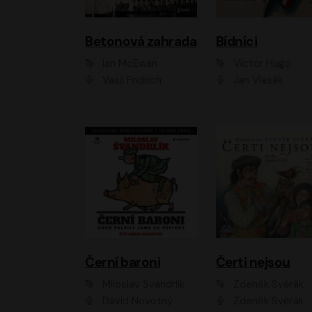
Betonová zahrada
Bídníci
Ian McEwan
Victor Hugo
Vasil Fridrich
Jan Vlasák
Černí baroni
Čerti nejsou
Miloslav Švandrlík
Zdeněk Svěrák
David Novotný
Zdeněk Svěrák