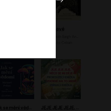
Feministkou snadno a rychle
Grimmové
Kateřina Lišková, Lucie Jarkovská
Kenneth Bøgh Andersen, Benni Bødker
Anita Krausová, Tereza Dočkalová
Ernesto Čekan
Jak se mění vědomí
JEJE JEJE JEJE, NĚCO SE MI DĚJE + PROBOUZECÍ KNÍŽKA + OPATRNĚ NA TO MRNĚ + USÍNACÍ KNÍŽKA