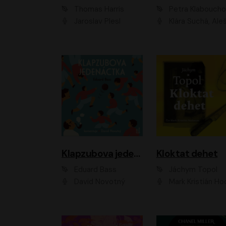
Thomas Harris
Petra Klabouch
Jaroslav Plesl
Klára Suchá, Aleš Procház
Klapzubova jedenáctka
Kloktat dehet
Eduard Bass
Jáchym Topol
David Novotný
Mark Kristián Hoch