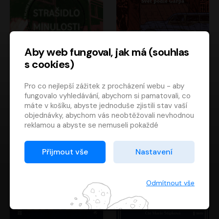
Aby web fungoval, jak má (souhlas
s cookies)
Strašidlo minulosti
Svět podle Garpa
Pro co nejlepší zážitek z procházení webu - aby
Jaroslav Velinský
John Irving
fungovalo vyhledávání, abychom si pamatovali, co
Libor Hruška
David Novotný
máte v košíku, abyste jednoduše zjistili stav vaší
objednávky, abychom vás neobtěžovali nevhodnou
reklamou a abyste se nemuseli pokaždé
přihlašovat.
Proto od vás potřebujeme souhlas se
Přijmout vše
Nastavení
zpracováním souborů cookies
, tj. malých souborů,
které se dočasně ukládají ve vašem prohlížeči.
Děkujeme, že nám ho dáte a pomůžete nám tak
Odmítnout vše
web zlepšovat.