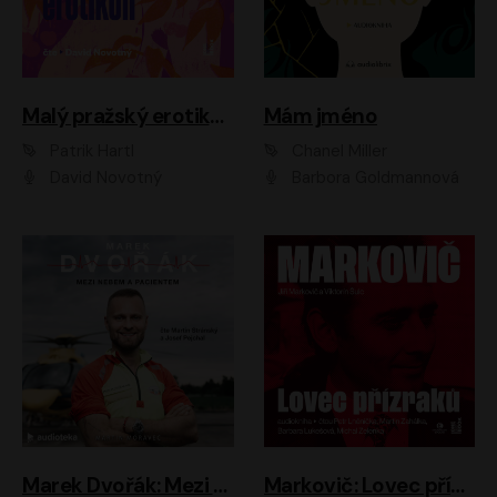
Malý pražský erotikon
Mám jméno
Patrik Hartl
Chanel Miller
David Novotný
Barbora Goldmannová
Marek Dvořák: Mezi nebem a pacientem
Markovič: Lovec přízraků