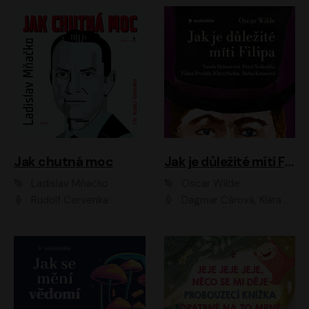
Jak chutná moc
Jak je důležité míti Filipa
Ladislav Mňačko
Oscar Wilde
Rudolf Červenka
Dagmar Čárová, Klára Suchá, Martin Hruška, Otakar Brousek ml., Pavel Neškudla, Radek Hoppe, Šárka Krausová, Vanda Hybnerová, Viktor Dvořák