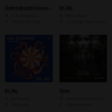
Dobrodružství kocoura Fiškuse a dědy Pettsona 1
Dr. Alz
Sven Nordqvist
Miloš Urban
Vladimír Javorský
Jan Vlasák, Vasil Fridrich
Dr. No
Dům
Ian Fleming
Jaroslava Hrdina Mištová
Jiří Dvořák
Eliška Křenková