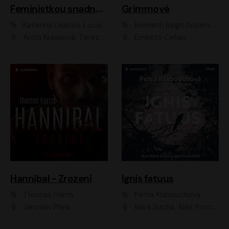
Feministkou snadno a rychle
Grimmové
Kateřina Lišková, Lucie Jarkovská
Kenneth Bøgh Andersen, Benni Bødker
Anita Krausová, Tereza Dočkalová
Ernesto Čekan
Hannibal - Zrození
Ignis fatuus
Thomas Harris
Petra Klabouchová
Jaroslav Plesl
Klára Suchá, Aleš Procházka