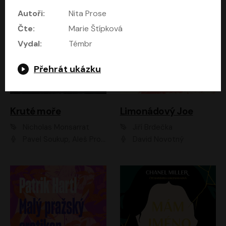
Autoři:
Nita Prose
Čte:
Marie Štípková
Vydal:
Témbr
Přehrát ukázku
Kruté moře
Limonádový Joe
Nicholas Monsarrat
Jiří Brdečka
Pavel Soukup, Aleš Procházka, David Novotný, Marek Holý, Martin Preiss, Jakub Saic, Petr Neskusil, David Matásek, Vasil Fridrich, Pavel Rímský, Zuzana Slavíková, Zbyšek Horák, Martin Zahálka, Luboš Ondráček, Amélie Vránová, Andrea Elsnerová, Anna Theimerová, Antonín Navrátil, Apolena Velsová, Bohdan Tůma, Filip Jančík, Filip Švarc, Jan Škvor, Jiří Köhler, Kateřina Peřinová, Kristýna Nebeská, Kristýna Skružná, Ladislav Cigánek, Libor Terš, Lucie Timíková, Martin Hruška, Martin Stránský, Michal Holán, Michal Jagelka, Milada Vaňkátová, Oldřich Hajlich, Pavel Dytrt, Petr Burian, Petr Gelnar, Radek Hoppe, Radek Škvor, Radovan Vaculík, Richard Fiala, Robert Hájek, Robin Pařík, Roman Hajlich, Roman Říčař, Svatopluk Schuller, Terezie Taberyová, Valentina Vránová, Vojtěch hájek, Zuzana Kajnarová Říčařová
David Novotný