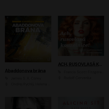
ACH, RUSOVLASÁ KOUZELNICE!
Abaddonova brána
Francis Scott Fitzgerald
Rudolf Červenka
James S. A. Corey
Ondřej Rychlý, Helena Dvořáková, Tereza Císařová, Jan Teplý, Jiří Vyorálek, Matěj Převrátil