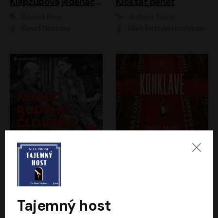
Klapzubova jedenáctka
Kloktat dehet
Eduard Bass
Jáchym Topol
David Novotný
Mark Kristián Hochman
Konec rudého člověka
Konkláve
Světlana Alexijevičová, Daniel Majling
Robert Harris
Jan Sklenář, Jan Staněk, Jan Vondráček, Johanna Tesařová, Klára Sedláčková Ottová, Magdalena Zimová, Marie Poulová, Martin Matejka, Miroslav Zavičár, Pavel Neškudla, Samuel Toman, Šimon Kučera, Štěpánka Fingerhutová, Tomáš Turek
Jan Kolařík
Tajemný host