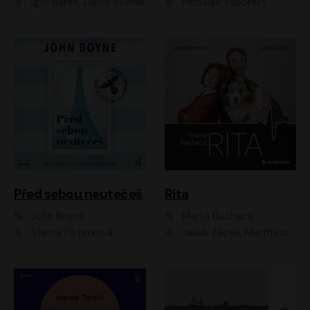
Igor Bareš, David Švehlík
Miroslav Táborský
Před sebou neutečeš
Rita
John Boyne
Marta Buchaca
Vlasta Peterková
Jakub Žáček, Martha Issová