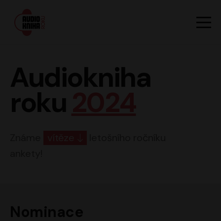
Hlavn
Men
Audiokniha roku
Audiokniha
roku
2024
Známe
vítěze
letošního ročníku
ankety!
Nominace