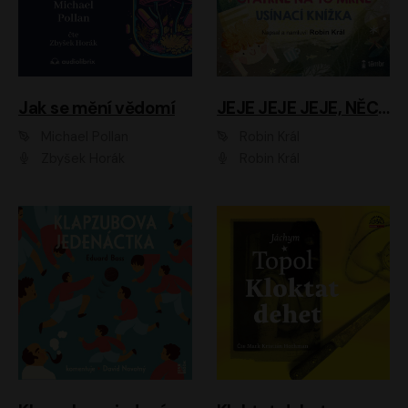
Jak se mění vědomí
JEJE JEJE JEJE, NĚCO SE MI DĚJE + PROBOUZECÍ KNÍŽKA + OPATRNĚ NA TO MRNĚ + USÍNACÍ KNÍŽKA
Michael Pollan
Robin Král
Zbyšek Horák
Robin Král