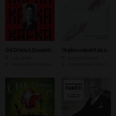
Od Ortelu k Doupěti – tucet Kafkových povídek
Orgány nepatří do nebe
Franz Kafka
Renata Kalenská
Jaroslav Plesl, Miloslav Mejzlík, David Novotný, Lukáš Hlavica, Jaromír Meduna, Václav Neužil, Otakar Brousek ml., Jan Holík, Václav Marhold
Ondřej Novák, Dana Černá, Martin Sláma, Petr Štěpán, Libor Hruška, Filip Jančík, Jakub Urbánek, Barbora Goldmannová, Karolína Zbořilová, Petra Šimberová, Richard Wágner, Klára Sochorová, Šárka Šildová, Zbyšek Horák, Anita Krausová