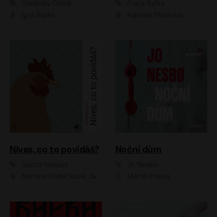
Vladislav Dolník
Franz Kafka
Igor Bareš
Kajetán Písařovic
Nives, co to povídáš?
Noční dům
Sacha Naspini
Jo Nesbo
Martina Hudečková, Jaromír Meduna, Zuzana Slavíková
Martin Preiss