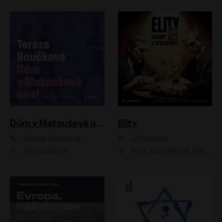
Dům v Matoušově ulici
Elity
Tereza Boučková
Jiří Havelka
Jitka Ježková
Anna Kameníková, Filip Březina, Jiří Lábus, Jiří Vyorálek, Klára Melíšková, Miloslav König, Miroslav Hanuš, Pavla Tomicová, Petr Lněnička, Richard Stanke, Taťjana Medveská, Václav Neužil, Vojtech Vondráček, Zdeněk Piškula