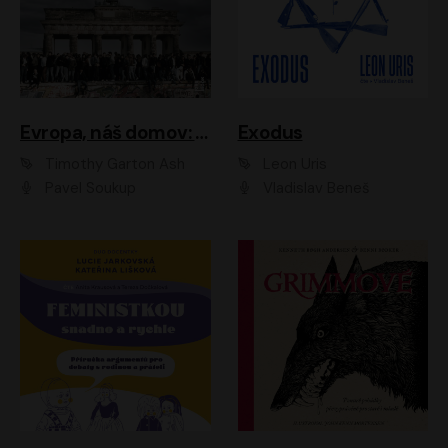
Evropa, náš domov: Od vylodění v Normandii po válku na Ukrajině
Exodus
Timothy Garton Ash
Leon Uris
Pavel Soukup
Vladislav Beneš