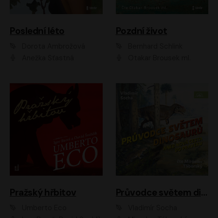
Poslední léto
Pozdní život
Dorota Ambrožová
Bernhard Schlink
Anežka Šťastná
Otakar Brousek ml.
Pražský hřbitov
Průvodce světem dinosaurů aneb Nová cesta do pravěku
Umberto Eco
Vladimír Socha