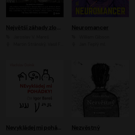
Největší záhady zločinu
Neuromancer
Jaroslav V. Mareš
William Gibson
Martin Stránský, Vasil Fridrich, Filip Jančík, Martin Preiss, Marek Holý, Lukáš Hlavica, Libor Hruška, Jan Maxián, Ladislav Cigánek, Jiří Ployhar, Filip Švarc, Vilém Udatný, Jan Vondráček, Jitka Ježková, Zuzana Slavíková, Michaela Klenková, Lucie Juřičková, Miriam Chytilová, Martina Hudečková
Jan Teplý ml.
Nevykládej mi pohádky
Nezvěstný