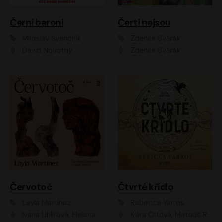
Černí baroni
Čerti nejsou
Miloslav Švandrlík
Zdeněk Svěrák
David Novotný
Zdeněk Svěrák
Červotoč
Čtvrté křídlo
Layla Martinez
Rebecca Yarros
Ivana Uhlířová, Helena Čermáková
Klára Oltová, Matouš Ruml