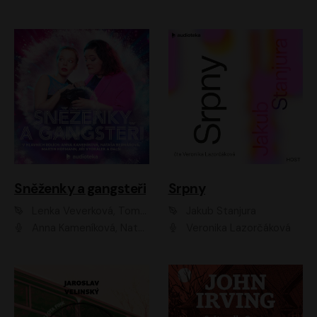
Sněženky a gangsteři
Srpny
Lenka Veverková, Tomáš Dianiška
Jakub Stanjura
Anna Kameníková, Nataša Bednářová, Tereza Hof, Taťjana Medvecká, Zuzana Slavíková, Šimon Krupa, Robert Mikluš, Jiří Vyorálek, Kryštof Hádek, Martin Hofmann, Martin Hruška
Veronika Lazorčáková