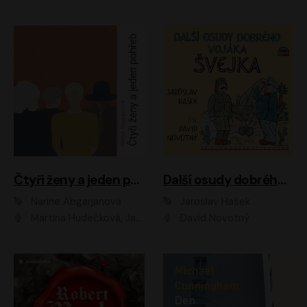
Čtyři ženy a jeden pohřeb
Další osudy dobrého vojáka Švejka
Narine Abgarjanová
Jaroslav Hašek
Martina Hudečková, Jaromír Meduna
David Novotný