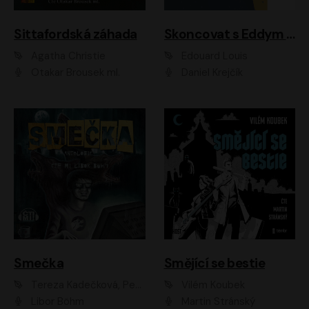
Sittafordská záhada
Skoncovat s Eddym B.
Agatha Christie
Édouard Louis
Otakar Brousek ml.
Daniel Krejčík
Smečka
Smějící se bestie
Tereza Kadečková, Petr Boček, Nelly Černohorská, Ondřej Kocáb, Ludmila Svozilová, Miroslav Pech, Karin Novotná, Jiří Sivok, Martin Štefko, Kateřina Malec Houfková, Tomáš Marton, Madla Pospíšilová Karasová, Michal Březina, Veronika Fiedlerová, Lukáš Vavrečka, Přemysl Krejčík, Mort Castle
Vilém Koubek
Libor Böhm
Martin Stránský