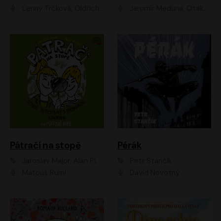
Lenny Trčková, Oldřich Kaiser
Jaromír Meduna, Otakar Brousek ml., Saša Rašilov
Pátrači na stopě
Pérák
Jaroslav Major, Alan Piskač
Petr Stančík
Matouš Ruml
David Novotný