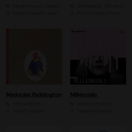
Martin Moravec, Marek Dvořák
Jiří Markovič, Viktorín Šulc
Martin Stránský, Josef Pejchal, Petra Bučková
Petr Lněnička, Martin Zahálka, Barbara Lukešová, Michal Zelenka
Medvídek Paddington
Millennials
Michael Bond
Kateřina Pokorná
Aleš Procházka
Kateřina Pokorná