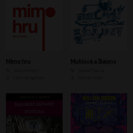
Muklové a Šlajsny
Mimo hru
Daniel Flasza
Jirka Hofreitr
Michal Holán
Leon Ibragimov