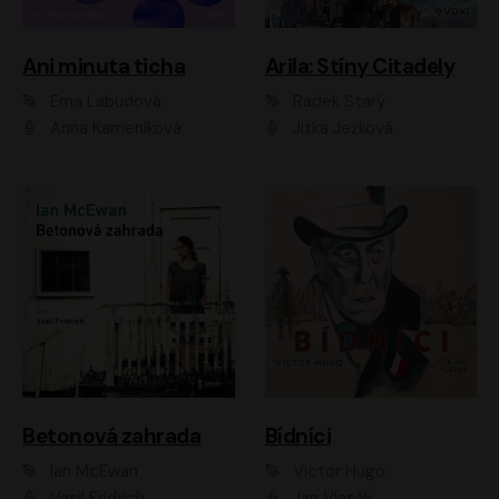
Ani minuta ticha
Arila: Stíny Citadely
Ema Labudová
Radek Starý
Anna Kameníková
Jitka Ježková
Betonová zahrada
Bídníci
Ian McEwan
Victor Hugo
Vasil Fridrich
Jan Vlasák