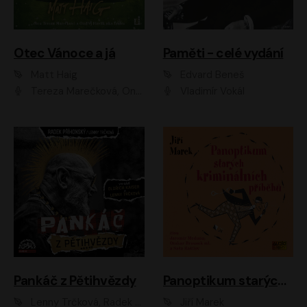
Otec Vánoce a já
Paměti - celé vydání
Matt Haig
Edvard Beneš
Tereza Marečková, Ondřej Endru Havlík
Vladimír Vokál
Pankáč z Pětihvězdy
Panoptikum starých kriminálních příběhů
Lenny Trčková, Radek Příhonský
Jiří Marek