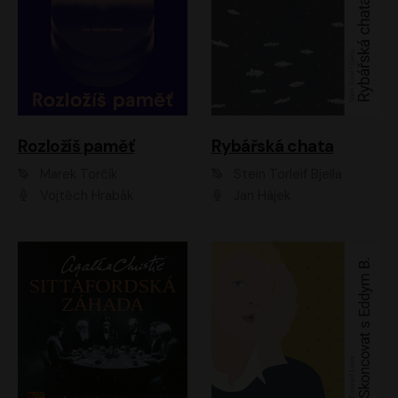
Rozložíš paměť
Rybářská chata
Marek Torčík
Stein Torleif Bjella
Vojtěch Hrabák
Jan Hájek