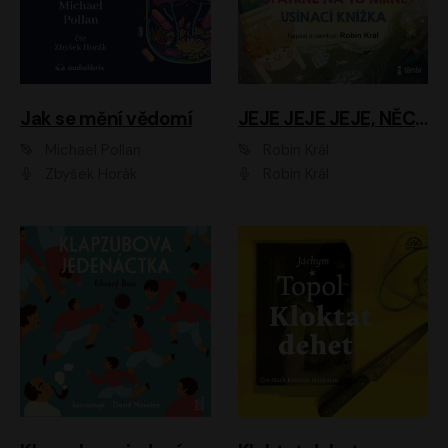
Jak se mění vědomí
JEJE JEJE JEJE, NĚCO SE MI DĚJE + PROBOUZECÍ KNÍŽKA + OPATRNĚ NA TO MRNĚ + USÍNACÍ KNÍŽKA
Michael Pollan
Robin Král
Zbyšek Horák
Robin Král