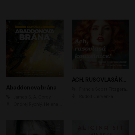
ACH, RUSOVLASÁ KOUZELNICE!
Abaddonova brána
Francis Scott Fitzgerald
Rudolf Červenka
James S. A. Corey
Ondřej Rychlý, Helena Dvořáková, Tereza Císařová, Jan Teplý, Jiří Vyorálek, Matěj Převrátil