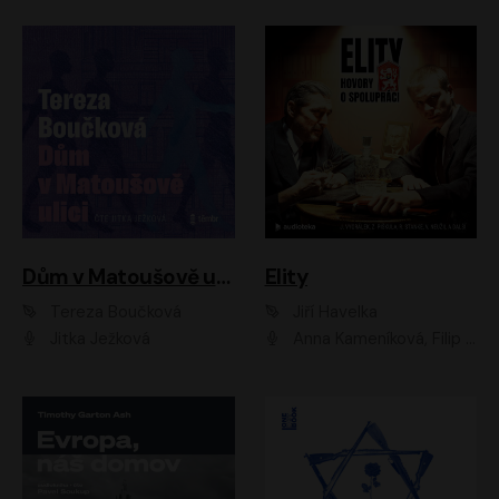
Dům v Matoušově ulici
Elity
Tereza Boučková
Jiří Havelka
Jitka Ježková
Anna Kameníková, Filip Březina, Jiří Lábus, Jiří Vyorálek, Klára Melíšková, Miloslav König, Miroslav Hanuš, Pavla Tomicová, Petr Lněnička, Richard Stanke, Taťjana Medveská, Václav Neužil, Vojtech Vondráček, Zdeněk Piškula