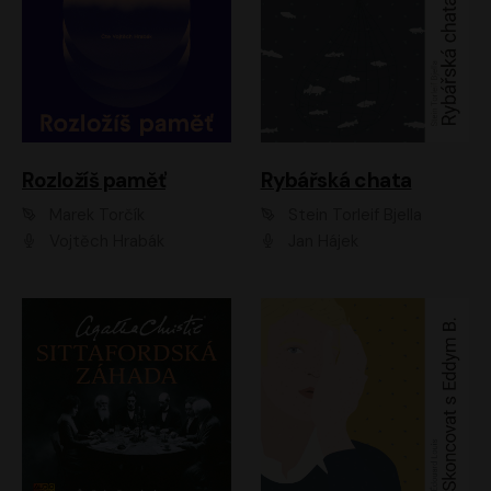
Rozložíš paměť
Rybářská chata
Marek Torčík
Stein Torleif Bjella
Vojtěch Hrabák
Jan Hájek