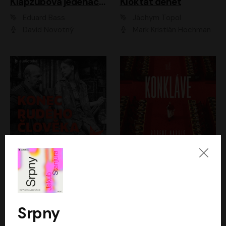
Klapzubova jedenáctka
Kloktat dehet
Eduard Bass
Jáchym Topol
David Novotný
Mark Kristián Hochman
Konec rudého člověka
Konkláve
Světlana Alexijevičová, Daniel Majling
Robert Harris
Jan Sklenář, Jan Staněk, Jan Vondráček, Johanna Tesařová, Klára Sedláčková Ottová, Magdalena Zimová, Marie Poulová, Martin Matejka, Miroslav Zavičár, Pavel Neškudla, Samuel Toman, Šimon Kučera, Štěpánka Fingerhutová, Tomáš Turek
Jan Kolařík
Srpny