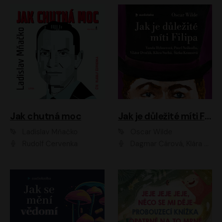
Jak chutná moc
Jak je důležité míti Filipa
Ladislav Mňačko
Oscar Wilde
Rudolf Červenka
Dagmar Čárová, Klára Suchá, Martin Hruška, Otakar Brousek ml., Pavel Neškudla, Radek Hoppe, Šárka Krausová, Vanda Hybnerová, Viktor Dvořák