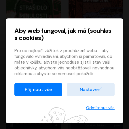
Aby web fungoval, jak má (souhlas
s cookies)
Strašidlo minulosti
Svět podle Garpa
Pro co nejlepší zážitek z procházení webu - aby
Jaroslav Velinský
John Irving
fungovalo vyhledávání, abychom si pamatovali, co
Libor Hruška
David Novotný
máte v košíku, abyste jednoduše zjistili stav vaší
objednávky, abychom vás neobtěžovali nevhodnou
reklamou a abyste se nemuseli pokaždé
přihlašovat.
Proto od vás potřebujeme souhlas se
Přijmout vše
Nastavení
zpracováním souborů cookies
, tj. malých souborů,
které se dočasně ukládají ve vašem prohlížeči.
Děkujeme, že nám ho dáte a pomůžete nám tak
Odmítnout vše
web zlepšovat.