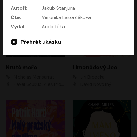
Autoři:
Jakub Stanjura
Čte:
Veronika Lazorčáková
Vydal:
Audiotéka
Přehrát ukázku
Kruté moře
Limonádový Joe
Nicholas Monsarrat
Jiří Brdečka
Pavel Soukup, Aleš Procházka, David Novotný, Marek Holý, Martin Preiss, Jakub Saic, Petr Neskusil, David Matásek, Vasil Fridrich, Pavel Rímský, Zuzana Slavíková, Zbyšek Horák, Martin Zahálka, Luboš Ondráček, Amélie Vránová, Andrea Elsnerová, Anna Theimerová, Antonín Navrátil, Apolena Velsová, Bohdan Tůma, Filip Jančík, Filip Švarc, Jan Škvor, Jiří Köhler, Kateřina Peřinová, Kristýna Nebeská, Kristýna Skružná, Ladislav Cigánek, Libor Terš, Lucie Timíková, Martin Hruška, Martin Stránský, Michal Holán, Michal Jagelka, Milada Vaňkátová, Oldřich Hajlich, Pavel Dytrt, Petr Burian, Petr Gelnar, Radek Hoppe, Radek Škvor, Radovan Vaculík, Richard Fiala, Robert Hájek, Robin Pařík, Roman Hajlich, Roman Říčař, Svatopluk Schuller, Terezie Taberyová, Valentina Vránová, Vojtěch hájek, Zuzana Kajnarová Říčařová
David Novotný