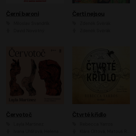
Černí baroni
Čerti nejsou
Miloslav Švandrlík
Zdeněk Svěrák
David Novotný
Zdeněk Svěrák
Červotoč
Čtvrté křídlo
Layla Martinez
Rebecca Yarros
Ivana Uhlířová, Helena Čermáková
Klára Oltová, Matouš Ruml