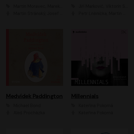
Martin Moravec, Marek Dvořák
Jiří Markovič, Viktorín Šulc
Martin Stránský, Josef Pejchal, Petra Bučková
Petr Lněnička, Martin Zahálka, Barbara Lukešová, Michal Zelenka
Medvídek Paddington
Millennials
Michael Bond
Kateřina Pokorná
Aleš Procházka
Kateřina Pokorná