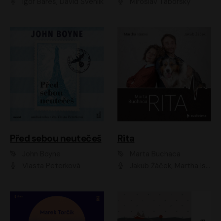
Igor Bareš, David Švehlík
Miroslav Táborský
Před sebou neutečeš
Rita
John Boyne
Marta Buchaca
Vlasta Peterková
Jakub Žáček, Martha Issová