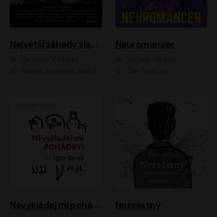
Největší záhady zločinu
Neuromancer
Jaroslav V. Mareš
William Gibson
Martin Stránský, Vasil Fridrich, Filip Jančík, Martin Preiss, Marek Holý, Lukáš Hlavica, Libor Hruška, Jan Maxián, Ladislav Cigánek, Jiří Ployhar, Filip Švarc, Vilém Udatný, Jan Vondráček, Jitka Ježková, Zuzana Slavíková, Michaela Klenková, Lucie Juřičková, Miriam Chytilová, Martina Hudečková
Jan Teplý ml.
Nevykládej mi pohádky
Nezvěstný