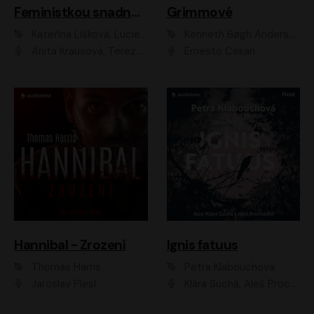
Feministkou snadno a rychle
Grimmové
Kateřina Lišková, Lucie Jarkovská
Kenneth Bøgh Andersen, Benni Bødker
Anita Krausová, Tereza Dočkalová
Ernesto Čekan
Hannibal - Zrození
Ignis fatuus
Thomas Harris
Petra Klabouchová
Jaroslav Plesl
Klára Suchá, Aleš Procházka