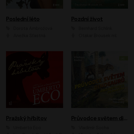
Poslední léto
Pozdní život
Dorota Ambrožová
Bernhard Schlink
Anežka Šťastná
Otakar Brousek ml.
Pražský hřbitov
Průvodce světem dinosaurů aneb Nová cesta do pravěku
Umberto Eco
Vladimír Socha