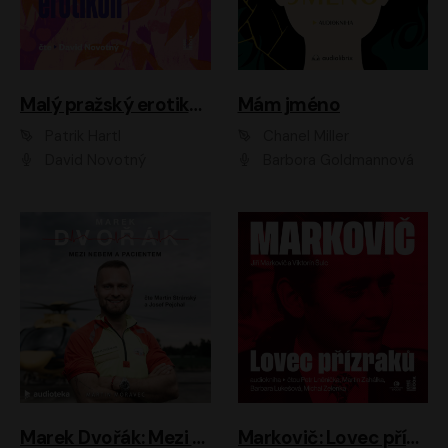
Malý pražský erotikon
Mám jméno
Patrik Hartl
Chanel Miller
David Novotný
Barbora Goldmannová
Marek Dvořák: Mezi nebem a pacientem
Markovič: Lovec přízraků