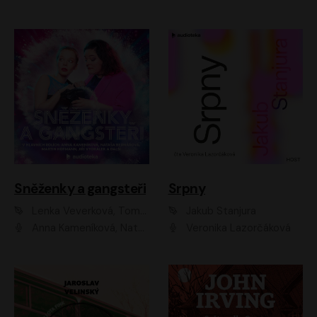
Sněženky a gangsteři
Srpny
Lenka Veverková, Tomáš Dianiška
Jakub Stanjura
Anna Kameníková, Nataša Bednářová, Tereza Hof, Taťjana Medvecká, Zuzana Slavíková, Šimon Krupa, Robert Mikluš, Jiří Vyorálek, Kryštof Hádek, Martin Hofmann, Martin Hruška
Veronika Lazorčáková