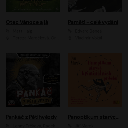
Otec Vánoce a já
Paměti - celé vydání
Matt Haig
Edvard Beneš
Tereza Marečková, Ondřej Endru Havlík
Vladimír Vokál
Pankáč z Pětihvězdy
Panoptikum starých kriminálních příběhů
Lenny Trčková, Radek Příhonský
Jiří Marek