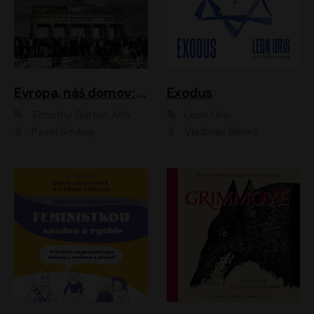
Evropa, náš domov: Od vylodění v Normandii po válku na Ukrajině
Exodus
Timothy Garton Ash
Leon Uris
Pavel Soukup
Vladislav Beneš