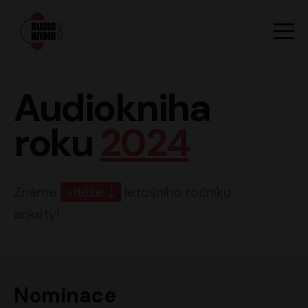
Hlavn
Men
Audiokniha roku
Audiokniha
roku
2024
Známe
vítěze
letošního ročníku
ankety!
Nominace