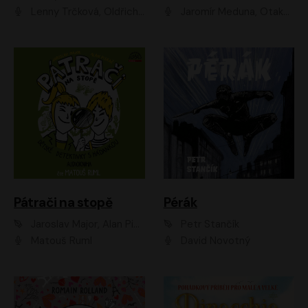
Lenny Trčková, Oldřich Kaiser
Jaromír Meduna, Otakar Brousek ml., Saša Rašilov
Pátrači na stopě
Pérák
Jaroslav Major, Alan Piskač
Petr Stančík
Matouš Ruml
David Novotný