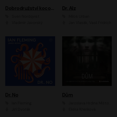
Dobrodružství kocoura Fiškuse a dědy Pettsona 1
Dr. Alz
Sven Nordqvist
Miloš Urban
Vladimír Javorský
Jan Vlasák, Vasil Fridrich
Dr. No
Dům
Ian Fleming
Jaroslava Hrdina Mištová
Jiří Dvořák
Eliška Křenková