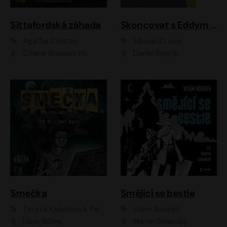
Sittafordská záhada
Skoncovat s Eddym B.
Agatha Christie
Édouard Louis
Otakar Brousek ml.
Daniel Krejčík
Smečka
Smějící se bestie
Tereza Kadečková, Petr Boček, Nelly Černohorská, Ondřej Kocáb, Ludmila Svozilová, Miroslav Pech, Karin Novotná, Jiří Sivok, Martin Štefko, Kateřina Malec Houfková, Tomáš Marton, Madla Pospíšilová Karasová, Michal Březina, Veronika Fiedlerová, Lukáš Vavrečka, Přemysl Krejčík, Mort Castle
Vilém Koubek
Libor Böhm
Martin Stránský