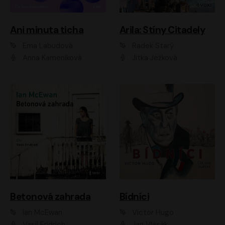
Ani minuta ticha
Arila: Stíny Citadely
Ema Labudová
Radek Starý
Anna Kameníková
Jitka Ježková
Betonová zahrada
Bídníci
Ian McEwan
Victor Hugo
Vasil Fridrich
Jan Vlasák