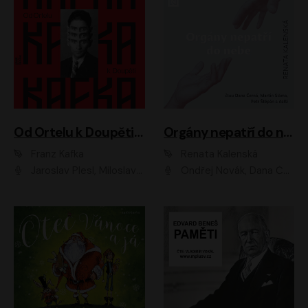
Od Ortelu k Doupěti – tucet Kafkových povídek
Orgány nepatří do nebe
Franz Kafka
Renata Kalenská
Jaroslav Plesl, Miloslav Mejzlík, David Novotný, Lukáš Hlavica, Jaromír Meduna, Václav Neužil, Otakar Brousek ml., Jan Holík, Václav Marhold
Ondřej Novák, Dana Černá, Martin Sláma, Petr Štěpán, Libor Hruška, Filip Jančík, Jakub Urbánek, Barbora Goldmannová, Karolína Zbořilová, Petra Šimberová, Richard Wágner, Klára Sochorová, Šárka Šildová, Zbyšek Horák, Anita Krausová