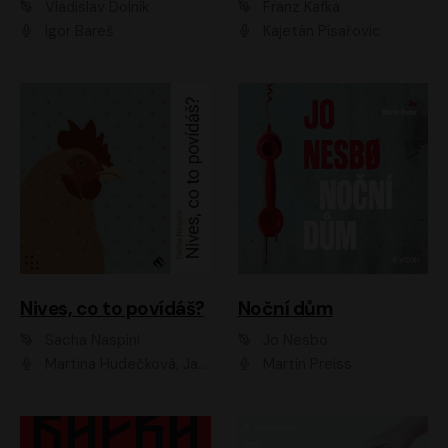
Vladislav Dolník
Franz Kafka
Igor Bareš
Kajetán Písařovic
Nives, co to povídáš?
Noční dům
Sacha Naspini
Jo Nesbo
Martina Hudečková, Jaromír Meduna, Zuzana Slavíková
Martin Preiss