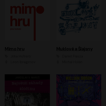
Muklové a Šlajsny
Mimo hru
Daniel Flasza
Jirka Hofreitr
Michal Holán
Leon Ibragimov