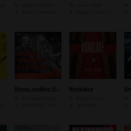
ová
Ladislav Mňačko
Oscar Wilde
ka
Rudolf Červenka
Dagmar Čárová, Klára Suchá, Martin Hruška, Otakar Brousek ml., Pavel Neškudla, Radek Hoppe, Šárka Krausová, Vanda Hybnerová, Viktor Dvořák
Konec rudého člověka
Konkláve
Kr
Světlana Alexijevičová, Daniel Majling
Robert Harris
man
Jan Sklenář, Jan Staněk, Jan Vondráček, Johanna Tesařová, Klára Sedláčková Ottová, Magdalena Zimová, Marie Poulová, Martin Matejka, Miroslav Zavičár, Pavel Neškudla, Samuel Toman, Šimon Kučera, Štěpánka Fingerhutová, Tomáš Turek
Jan Kolařík
Pavel Souk