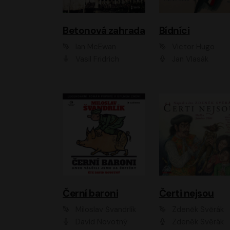
Betonová zahrada
Bídníci
Ian McEwan
Victor Hugo
Vasil Fridrich
Jan Vlasák
Černí baroni
Čerti nejsou
Miloslav Švandrlík
Zdeněk Svěrák
David Novotný
Zdeněk Svěrák