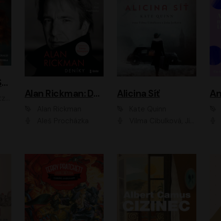
ACH, RUSOVLASÁ KOUZELNICE!
Alan Rickman: Deníky
Alicina Síť
An
ald
Alan Rickman
Kate Quinn
Aleš Procházka
Vilma Cibulková, Jitka Ježková