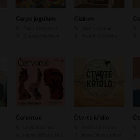
Carpe jugulum
Cizinec
Co
Terry Pratchett
Albert Camus
Zuzana Slavíková
Rudolf Červenka
Červotoč
Čtvrté křídlo
Layla Martinez
Rebecca Yarros
Ivana Uhlířová, Helena Čermáková
Klára Oltová, Matouš Ruml