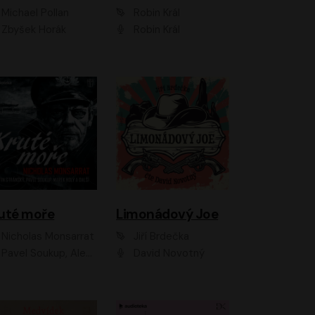
Michael Pollan
Robin Král
Zbyšek Horák
Robin Král
uté moře
Limonádový Joe
Nicholas Monsarrat
Jiří Brdečka
up, Aleš Procházka, David Novotný, Marek Holý, Martin Preiss, Jakub Saic, Petr Neskusil, David Matásek, Vasil Fridrich, Pavel Rímský, Zuzana Slavíková, Zbyšek Horák, Martin Zahálka, Luboš Ondráček, Amélie Vránová, Andrea Elsnerová, Anna Theimerová, Antonín Navrátil, Apolena Velsová, Bohdan Tůma, Filip Jančík, Filip Švarc, Jan Škvor, Jiří Köhler, Kateřina Peřinová, Kristýna Nebeská, Kristýna Skružná, Ladislav Cigánek, Libor Terš, Lucie Timíková, Martin Hruška, Martin Stránský, Michal Holán, Michal Jagelka, Milada Vaňkátová, Oldřich Hajlich, Pavel Dytrt, Petr Burian, Petr Gelnar, Radek Hoppe, Radek Škvor, Radovan Vaculík, Richard Fiala, Robert Hájek, Robin Pařík, Roman Hajlich, Roman Říčař, Svatopluk Schuller, Terezie Taberyová, Valentina Vránová, Vojtěch hájek, Zuzana Kajnarová Říčařová
David Novotný