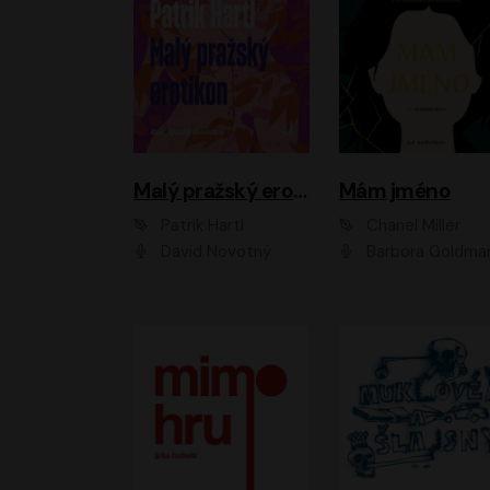
Malý pražský erotikon
Mám jméno
Patrik Hartl
Chanel Miller
David Novotný
Barbora Goldmanno