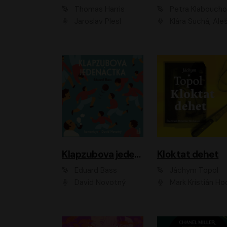
Thomas Harris
Petra Klabouch
Jaroslav Plesl
Klára Suchá, Aleš Procház
Klapzubova jedenáctka
Kloktat dehet
Eduard Bass
Jáchym Topol
David Novotný
Mark Kristián Hoch