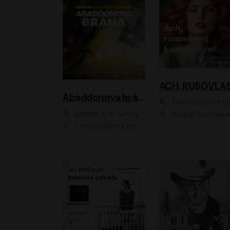
Abaddonova brána
Francis Scott Fitzger
James S. A. Corey
Rudolf Červenka
Ondřej Rychlý, Helena Dvořáková, Tereza Císařová, Jan Teplý, Jiří Vyorálek, Matěj Převrátil