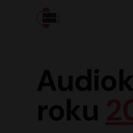
Audiokniha roku
Audiok
roku
2