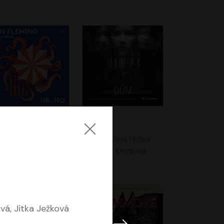
. No
Dům
Ian Fleming
Jaroslava Hrdina Mištová
Jiří Dvořák
Eliška Křenková
vá, Jitka Ježková