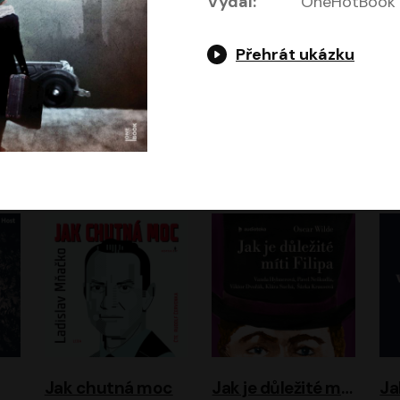
Vydal:
OneHotBook
Přehrát ukázku
Evropa, náš domov: Od vylodění v Normandii po válku na Ukrajině
Exodus
Timothy Garton Ash
Leon Uris
ráček, Zdeněk Piškula
Pavel Soukup
Vladislav Beneš
Jak chutná moc
Jak je důležité míti Filipa