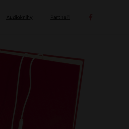
ní navigace
Audioknihy
Partneři