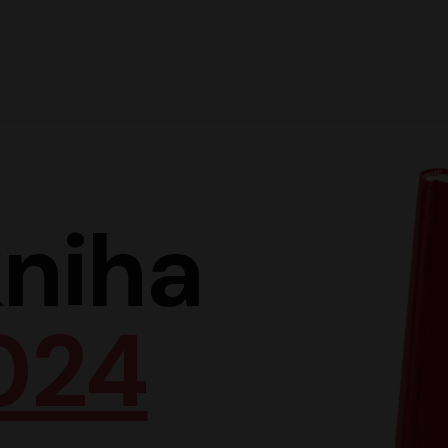
Hlav
niha
024