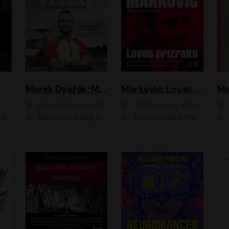
Marek Dvořák: Mezi nebem a pacientem
Markovič: Lovec přízraků
Martin Moravec, Marek Dvořák
Jiří Markovič, Viktorín Šulc
vá
Martin Stránský, Josef Pejchal, Petra Bučková
Petr Lněnička, Martin Zahálka, Barbara Lukešová, Michal Zelenka