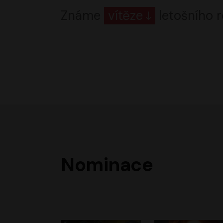
Známe
vítěze
letošního r
Nominace