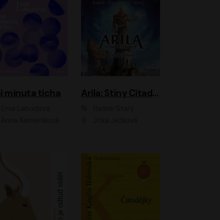
i minuta ticha
Arila: Stíny Citadely
Ema Labudová
Radek Starý
Anna Kameníková
Jitka Ježková