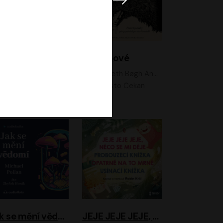
Feministkou snadno a rychle
Grimmové
Kateřina Lišková, Lucie Jarkovská
Kenneth Bøgh Andersen, Benni Bødker
Anita Krausová, Tereza Dočkalová
Ernesto Čekan
Jak se mění vědomí
JEJE JEJE JEJE, NĚCO SE MI DĚJE + PROBOUZECÍ KNÍŽKA + OPATRNĚ NA TO MRNĚ + USÍNACÍ KNÍŽKA