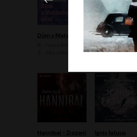
Dům v Matoušově ulici
Elity
Tereza Boučková
Jiří Havelka
Jitka Ježková
Anna Kameníková, Filip Březina, Jiří Lábus, Jiří Vyorálek, Klára Melíšková, Miloslav König, Miroslav Hanuš, Pavla Tomicová, Petr Lněnička, Richard Stanke, Taťjana Medveská, Václav Neužil, Vojtech Vond
Hannibal - Zrození
Ignis fatuus