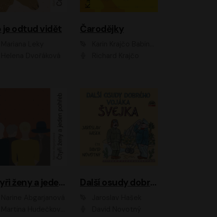
 je odtud vidět
Čarodějky
Mariana Leky
Karin Krajčo Babinská
Helena Dvořáková
Richard Krajčo
Čtyři ženy a jeden pohřeb
Další osudy dobrého vojáka Švejka
Narine Abgarjanová
Jaroslav Hašek
Martina Hudečková, Jaromír Meduna
David Novotný