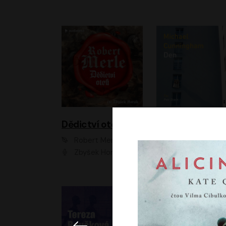
Dědictví otců
Den
Robert Merle
Michael Cunningha
Zbyšek Horák
Petr Stach