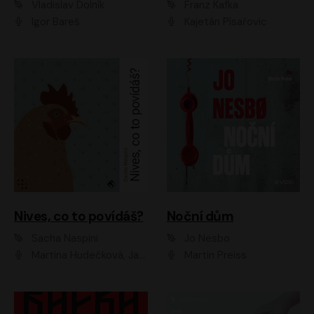
Vladislav Dolník
Franz Kafka
Igor Bareš
Kajetán Písařovic
Nives, co to povídáš?
Noční dům
Sacha Naspini
Jo Nesbo
Martina Hudečková, Jaromír Meduna, Zuzana Slavíková
Martin Preiss