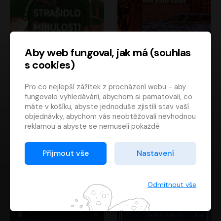
Aby web fungoval, jak má (souhlas
s cookies)
Strašidlo minulosti
Svět podle Garpa
Pro co nejlepší zážitek z procházení webu - aby
Jaroslav Velinský
John Irving
fungovalo vyhledávání, abychom si pamatovali, co
Libor Hruška
David Novotný
máte v košíku, abyste jednoduše zjistili stav vaší
objednávky, abychom vás neobtěžovali nevhodnou
reklamou a abyste se nemuseli pokaždé
přihlašovat.
Proto od vás potřebujeme souhlas se
Přijmout vše
Nastavení
zpracováním souborů cookies
, tj. malých souborů,
které se dočasně ukládají ve vašem prohlížeči.
Děkujeme, že nám ho dáte a pomůžete nám tak
Odmítnout vše
web zlepšovat.