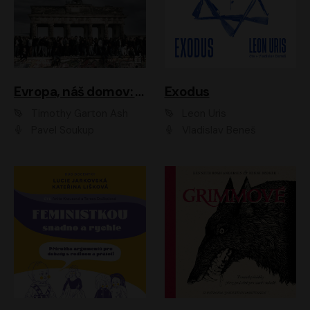
Evropa, náš domov: Od vylodění v Normandii po válku na Ukrajině
Exodus
Timothy Garton Ash
Leon Uris
Pavel Soukup
Vladislav Beneš