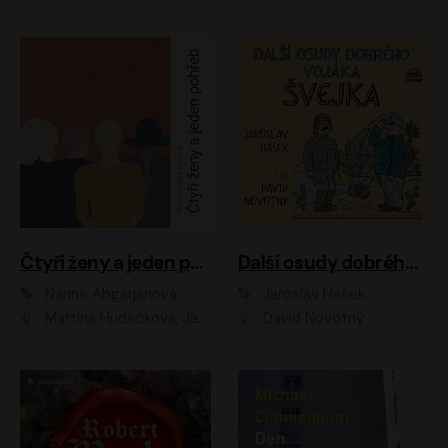
Čtyři ženy a jeden pohřeb
Další osudy dobrého vojáka Švejka
Narine Abgarjanová
Jaroslav Hašek
Martina Hudečková, Jaromír Meduna
David Novotný