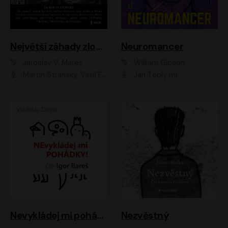
Největší záhady zločinu
Neuromancer
Jaroslav V. Mareš
William Gibson
Martin Stránský, Vasil Fridrich, Filip Jančík, Martin Preiss, Marek Holý, Lukáš Hlavica, Libor Hruška, Jan Maxián, Ladislav Cigánek, Jiří Ployhar, Filip Švarc, Vilém Udatný, Jan Vondráček, Jitka Ježková, Zuzana Slavíková, Michaela Klenková, Lucie Juřičková, Miriam Chytilová, Martina Hudečková
Jan Teplý ml.
Nevykládej mi pohádky
Nezvěstný