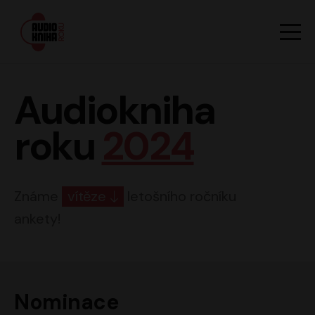
Hlavn
Men
Audiokniha roku
Audiokniha
roku
2024
Známe
vítěze
letošního ročníku
ankety!
Nominace