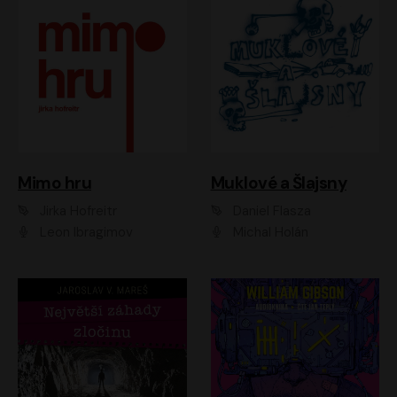
Muklové a Šlajsny
Mimo hru
Daniel Flasza
Jirka Hofreitr
Michal Holán
Leon Ibragimov