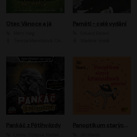
Otec Vánoce a já
Paměti - celé vydání
Matt Haig
Edvard Beneš
Tereza Marečková, Ondřej Endru Havlík
Vladimír Vokál
Pankáč z Pětihvězdy
Panoptikum starých kriminálních příběhů
Lenny Trčková, Radek Příhonský
Jiří Marek