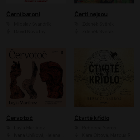
Černí baroni
Čerti nejsou
Miloslav Švandrlík
Zdeněk Svěrák
David Novotný
Zdeněk Svěrák
Červotoč
Čtvrté křídlo
Layla Martinez
Rebecca Yarros
Ivana Uhlířová, Helena Čermáková
Klára Oltová, Matouš Ruml