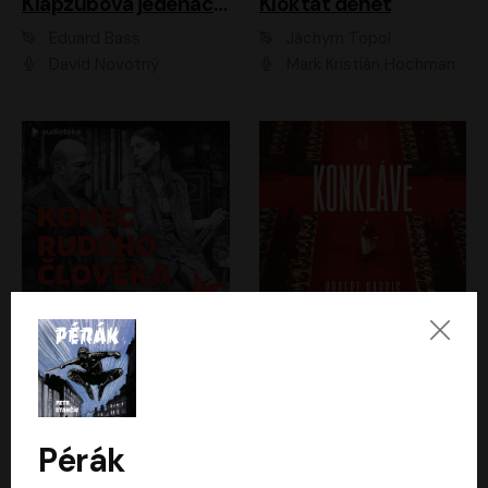
Klapzubova jedenáctka
Kloktat dehet
Eduard Bass
Jáchym Topol
David Novotný
Mark Kristián Hochman
Konec rudého člověka
Konkláve
Světlana Alexijevičová, Daniel Majling
Robert Harris
Jan Sklenář, Jan Staněk, Jan Vondráček, Johanna Tesařová, Klára Sedláčková Ottová, Magdalena Zimová, Marie Poulová, Martin Matejka, Miroslav Zavičár, Pavel Neškudla, Samuel Toman, Šimon Kučera, Štěpánka Fingerhutová, Tomáš Turek
Jan Kolařík
Pérák