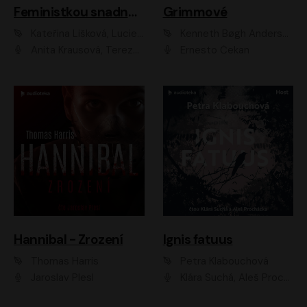
Feministkou snadno a rychle
Grimmové
Kateřina Lišková, Lucie Jarkovská
Kenneth Bøgh Andersen, Benni Bødker
Anita Krausová, Tereza Dočkalová
Ernesto Čekan
Hannibal - Zrození
Ignis fatuus
Thomas Harris
Petra Klabouchová
Jaroslav Plesl
Klára Suchá, Aleš Procházka