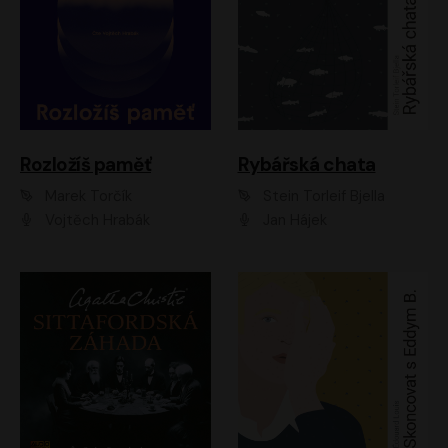
Rozložíš paměť
Rybářská chata
Marek Torčík
Stein Torleif Bjella
Vojtěch Hrabák
Jan Hájek