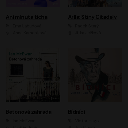
Ani minuta ticha
Arila: Stíny Citadely
Ema Labudová
Radek Starý
Anna Kameníková
Jitka Ježková
Betonová zahrada
Bídníci
Ian McEwan
Victor Hugo
Vasil Fridrich
Jan Vlasák