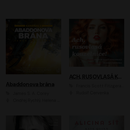
ACH, RUSOVLASÁ KOUZELNICE!
Abaddonova brána
Francis Scott Fitzgerald
Rudolf Červenka
James S. A. Corey
Ondřej Rychlý, Helena Dvořáková, Tereza Císařová, Jan Teplý, Jiří Vyorálek, Matěj Převrátil