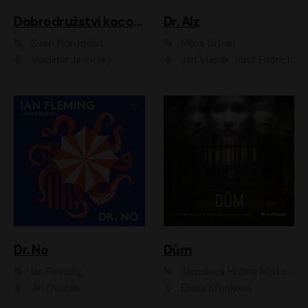
Dobrodružství kocoura Fiškuse a dědy Pettsona 1
Dr. Alz
Sven Nordqvist
Miloš Urban
Vladimír Javorský
Jan Vlasák, Vasil Fridrich
Dr. No
Dům
Ian Fleming
Jaroslava Hrdina Mištová
Jiří Dvořák
Eliška Křenková