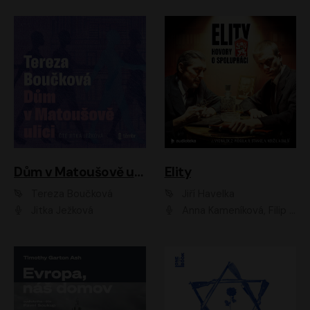
Dům v Matoušově ulici
Elity
Tereza Boučková
Jiří Havelka
Jitka Ježková
Anna Kameníková, Filip Březina, Jiří Lábus, Jiří Vyorálek, Klára Melíšková, Miloslav König, Miroslav Hanuš, Pavla Tomicová, Petr Lněnička, Richard Stanke, Taťjana Medveská, Václav Neužil, Vojtech Vondráček, Zdeněk Piškula