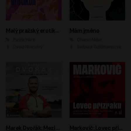
Malý pražský erotikon
Mám jméno
Patrik Hartl
Chanel Miller
David Novotný
Barbora Goldmannová
Marek Dvořák: Mezi nebem a pacientem
Markovič: Lovec přízraků