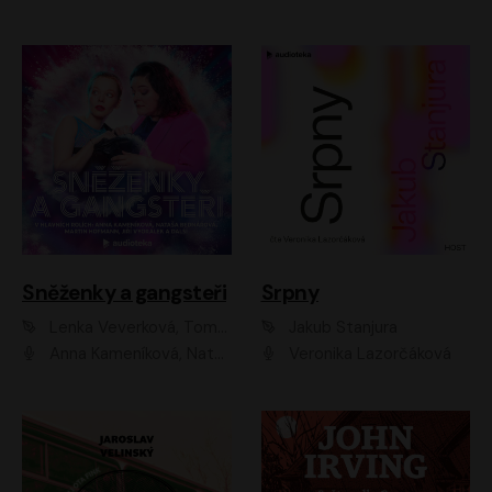
Sněženky a gangsteři
Srpny
Lenka Veverková, Tomáš Dianiška
Jakub Stanjura
Anna Kameníková, Nataša Bednářová, Tereza Hof, Taťjana Medvecká, Zuzana Slavíková, Šimon Krupa, Robert Mikluš, Jiří Vyorálek, Kryštof Hádek, Martin Hofmann, Martin Hruška
Veronika Lazorčáková