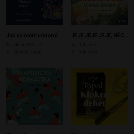
Jak se mění vědomí
JEJE JEJE JEJE, NĚCO SE MI DĚJE + PROBOUZECÍ KNÍŽKA + OPATRNĚ NA TO MRNĚ + USÍNACÍ KNÍŽKA
Michael Pollan
Robin Král
Zbyšek Horák
Robin Král