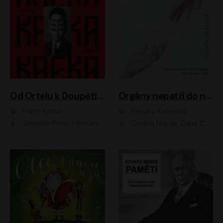
Od Ortelu k Doupěti – tucet Kafkových povídek
Orgány nepatří do nebe
Franz Kafka
Renata Kalenská
Jaroslav Plesl, Miloslav Mejzlík, David Novotný, Lukáš Hlavica, Jaromír Meduna, Václav Neužil, Otakar Brousek ml., Jan Holík, Václav Marhold
Ondřej Novák, Dana Černá, Martin Sláma, Petr Štěpán, Libor Hruška, Filip Jančík, Jakub Urbánek, Barbora Goldmannová, Karolína Zbořilová, Petra Šimberová, Richard Wágner, Klára Sochorová, Šárka Šildová, Zbyšek Horák, Anita Krausová