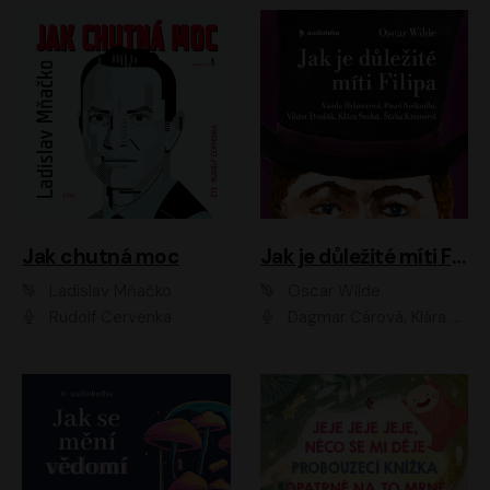
Jak chutná moc
Jak je důležité míti Filipa
Ladislav Mňačko
Oscar Wilde
Rudolf Červenka
Dagmar Čárová, Klára Suchá, Martin Hruška, Otakar Brousek ml., Pavel Neškudla, Radek Hoppe, Šárka Krausová, Vanda Hybnerová, Viktor Dvořák