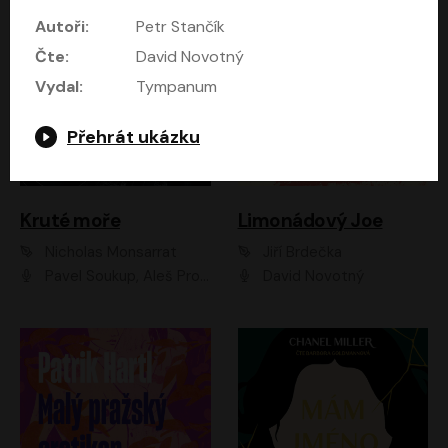
Autoři:
Petr Stančík
Čte:
David Novotný
Vydal:
Tympanum
Přehrát ukázku
Kruté moře
Limonádový Joe
Nicholas Monsarrat
Jiří Brdečka
Pavel Soukup, Aleš Procházka, David Novotný, Marek Holý, Martin Preiss, Jakub Saic, Petr Neskusil, David Matásek, Vasil Fridrich, Pavel Rímský, Zuzana Slavíková, Zbyšek Horák, Martin Zahálka, Luboš Ondráček, Amélie Vránová, Andrea Elsnerová, Anna Theimerová, Antonín Navrátil, Apolena Velsová, Bohdan Tůma, Filip Jančík, Filip Švarc, Jan Škvor, Jiří Köhler, Kateřina Peřinová, Kristýna Nebeská, Kristýna Skružná, Ladislav Cigánek, Libor Terš, Lucie Timíková, Martin Hruška, Martin Stránský, Michal Holán, Michal Jagelka, Milada Vaňkátová, Oldřich Hajlich, Pavel Dytrt, Petr Burian, Petr Gelnar, Radek Hoppe, Radek Škvor, Radovan Vaculík, Richard Fiala, Robert Hájek, Robin Pařík, Roman Hajlich, Roman Říčař, Svatopluk Schuller, Terezie Taberyová, Valentina Vránová, Vojtěch hájek, Zuzana Kajnarová Říčařová
David Novotný