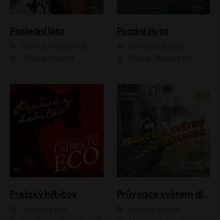
Poslední léto
Pozdní život
Dorota Ambrožová
Bernhard Schlink
Anežka Šťastná
Otakar Brousek ml.
Pražský hřbitov
Průvodce světem dinosaurů aneb Nová cesta do pravěku
Umberto Eco
Vladimír Socha