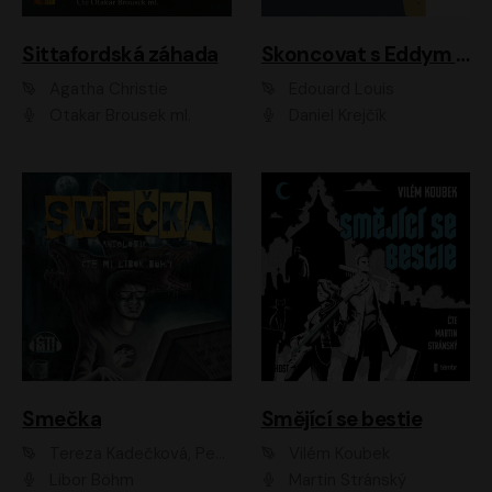
Sittafordská záhada
Skoncovat s Eddym B.
Agatha Christie
Édouard Louis
Otakar Brousek ml.
Daniel Krejčík
Smečka
Smějící se bestie
Tereza Kadečková, Petr Boček, Nelly Černohorská, Ondřej Kocáb, Ludmila Svozilová, Miroslav Pech, Karin Novotná, Jiří Sivok, Martin Štefko, Kateřina Malec Houfková, Tomáš Marton, Madla Pospíšilová Karasová, Michal Březina, Veronika Fiedlerová, Lukáš Vavrečka, Přemysl Krejčík, Mort Castle
Vilém Koubek
Libor Böhm
Martin Stránský