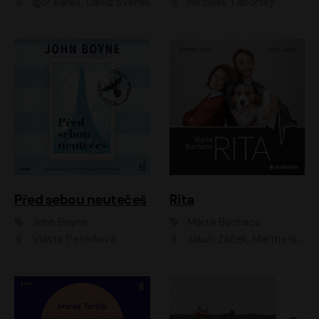
Igor Bareš, David Švehlík
Miroslav Táborský
Před sebou neutečeš
Rita
John Boyne
Marta Buchaca
Vlasta Peterková
Jakub Žáček, Martha Issová