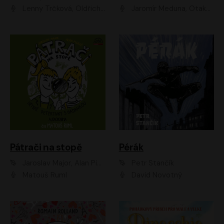
Lenny Trčková, Oldřich Kaiser
Jaromír Meduna, Otakar Brousek ml., Saša Rašilov
Pátrači na stopě
Pérák
Jaroslav Major, Alan Piskač
Petr Stančík
Matouš Ruml
David Novotný