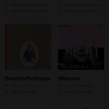
Martin Moravec, Marek Dvořák
Jiří Markovič, Viktorín Šulc
Martin Stránský, Josef Pejchal, Petra Bučková
Petr Lněnička, Martin Zahálka, Barbara Lukešová, Michal Zelenka
Medvídek Paddington
Millennials
Michael Bond
Kateřina Pokorná
Aleš Procházka
Kateřina Pokorná