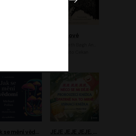
Feministkou snadno a rychle
Grimmové
Kateřina Lišková, Lucie Jarkovská
Kenneth Bøgh Andersen, Benni Bødker
Anita Krausová, Tereza Dočkalová
Ernesto Čekan
Jak se mění vědomí
JEJE JEJE JEJE, NĚCO SE MI DĚJE + PROBOUZECÍ KNÍŽKA + OPATRNĚ NA TO MRNĚ + USÍNACÍ KNÍŽKA