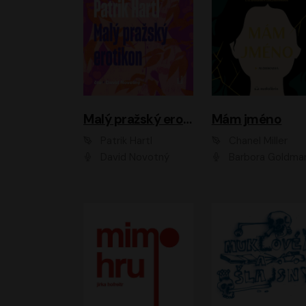
Malý pražský erotikon
Mám jméno
Patrik Hartl
Chanel Miller
David Novotný
Barbora Goldmanno