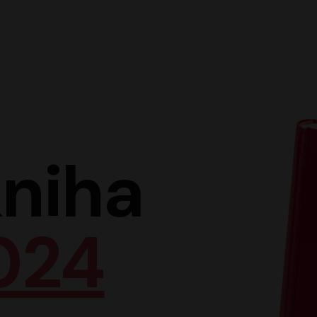
Hlav
niha
024