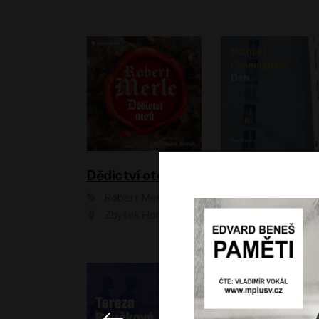
Dědictví otců
Den
Robert Merle
Michael Cunningha
Zbyšek Horák
Petr Stach