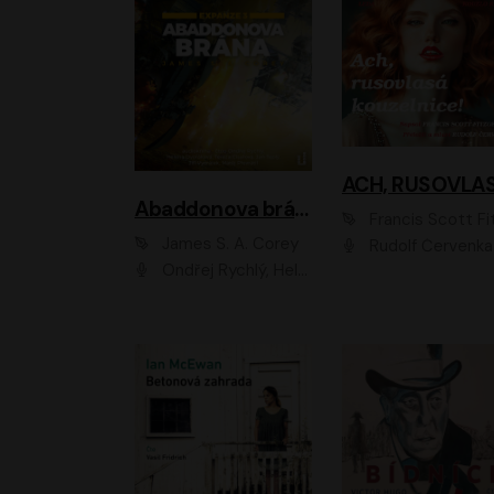
Abaddonova brána
Francis Scott Fitzger
James S. A. Corey
Rudolf Červenka
Ondřej Rychlý, Helena Dvořáková, Tereza Císařová, Jan Teplý, Jiří Vyorálek, Matěj Převrátil