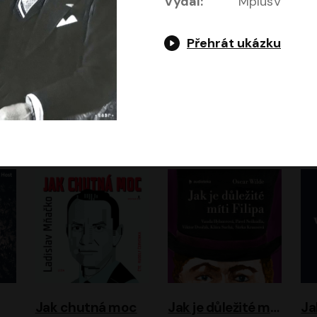
Vydal:
MplusV
Přehrát ukázku
Evropa, náš domov: Od vylodění v Normandii po válku na Ukrajině
Exodus
Timothy Garton Ash
Leon Uris
ráček, Zdeněk Piškula
Pavel Soukup
Vladislav Beneš
Jak chutná moc
Jak je důležité míti Filipa