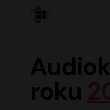
Audiokniha roku
Audiok
roku
2