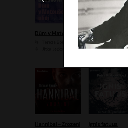
Dům v Matoušově ulici
Elity
Tereza Boučková
Jiří Havelka
Jitka Ježková
Anna Kameníková, Filip Březina, Jiří Lábus, Jiří Vyorálek, Klára Melíšková, Miloslav König, Miroslav Hanuš, Pavla Tomicová, Petr Lněnička, Richard Stanke, Taťjana Medveská, Václav Neužil, Vojtech Vond
Hannibal - Zrození
Ignis fatuus