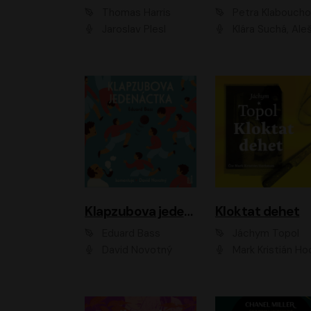
Thomas Harris
Petra Klabouch
Jaroslav Plesl
Klára Suchá, Aleš Procház
Klapzubova jedenáctka
Kloktat dehet
Eduard Bass
Jáchym Topol
David Novotný
Mark Kristián Hoch