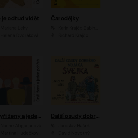
 je odtud vidět
Čarodějky
Mariana Leky
Karin Krajčo Babinská
Helena Dvořáková
Richard Krajčo
Čtyři ženy a jeden pohřeb
Další osudy dobrého vojáka Švejka
Narine Abgarjanová
Jaroslav Hašek
Martina Hudečková, Jaromír Meduna
David Novotný