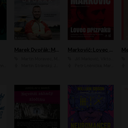
Marek Dvořák: Mezi nebem a pacientem
Markovič: Lovec přízraků
Martin Moravec, Marek Dvořák
Jiří Markovič, Viktorín Šulc
vá
Martin Stránský, Josef Pejchal, Petra Bučková
Petr Lněnička, Martin Zahálka, Barbara Lukešová, Michal Zelenka