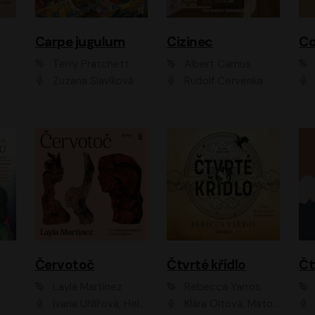
Carpe jugulum
Cizinec
Co
Terry Pratchett
Albert Camus
Zuzana Slavíková
Rudolf Červenka
Červotoč
Čtvrté křídlo
Layla Martinez
Rebecca Yarros
Ivana Uhlířová, Helena Čermáková
Klára Oltová, Matouš Ruml