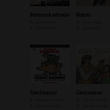
Betonová zahrada
Bídníci
Ian McEwan
Victor Hugo
Vasil Fridrich
Jan Vlasák
Černí baroni
Čerti nejsou
Miloslav Švandrlík
Zdeněk Svěrák
David Novotný
Zdeněk Svěrák