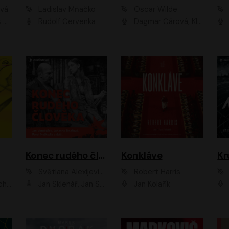
ová
Ladislav Mňačko
Oscar Wilde
ka
Rudolf Červenka
Dagmar Čárová, Klára Suchá, Martin Hruška, Otakar Brousek ml., Pavel Neškudla, Radek Hoppe, Šárka Krausová, Vanda Hybnerová, Viktor Dvořák
Konec rudého člověka
Konkláve
Kr
Světlana Alexijevičová, Daniel Majling
Robert Harris
man
Jan Sklenář, Jan Staněk, Jan Vondráček, Johanna Tesařová, Klára Sedláčková Ottová, Magdalena Zimová, Marie Poulová, Martin Matejka, Miroslav Zavičár, Pavel Neškudla, Samuel Toman, Šimon Kučera, Štěpánka Fingerhutová, Tomáš Turek
Jan Kolařík
Pavel Souk