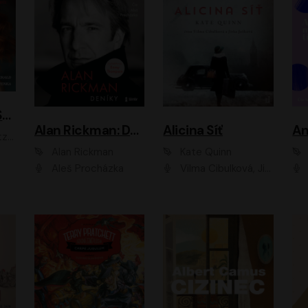
ACH, RUSOVLASÁ KOUZELNICE!
Alan Rickman: Deníky
Alicina Síť
An
ald
Alan Rickman
Kate Quinn
Aleš Procházka
Vilma Cibulková, Jitka Ježková