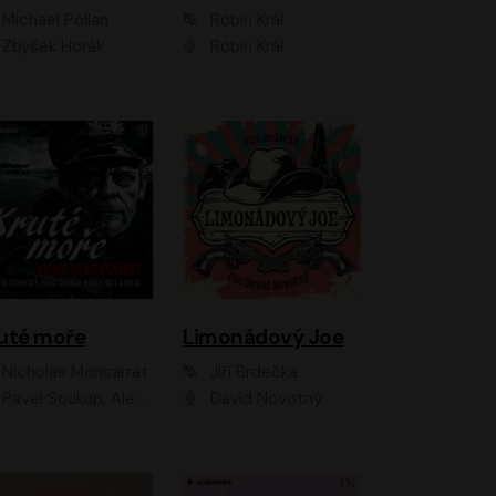
Michael Pollan
Robin Král
Zbyšek Horák
Robin Král
uté moře
Limonádový Joe
Nicholas Monsarrat
Jiří Brdečka
up, Aleš Procházka, David Novotný, Marek Holý, Martin Preiss, Jakub Saic, Petr Neskusil, David Matásek, Vasil Fridrich, Pavel Rímský, Zuzana Slavíková, Zbyšek Horák, Martin Zahálka, Luboš Ondráček, Amélie Vránová, Andrea Elsnerová, Anna Theimerová, Antonín Navrátil, Apolena Velsová, Bohdan Tůma, Filip Jančík, Filip Švarc, Jan Škvor, Jiří Köhler, Kateřina Peřinová, Kristýna Nebeská, Kristýna Skružná, Ladislav Cigánek, Libor Terš, Lucie Timíková, Martin Hruška, Martin Stránský, Michal Holán, Michal Jagelka, Milada Vaňkátová, Oldřich Hajlich, Pavel Dytrt, Petr Burian, Petr Gelnar, Radek Hoppe, Radek Škvor, Radovan Vaculík, Richard Fiala, Robert Hájek, Robin Pařík, Roman Hajlich, Roman Říčař, Svatopluk Schuller, Terezie Taberyová, Valentina Vránová, Vojtěch hájek, Zuzana Kajnarová Říčařová
David Novotný