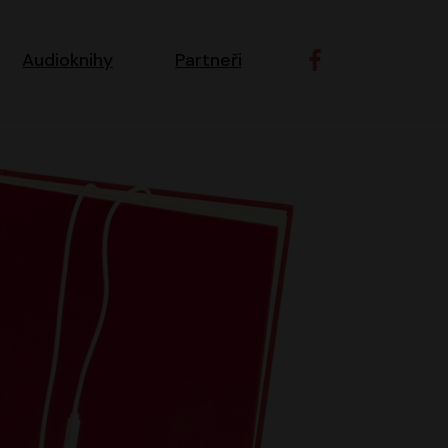
ní navigace
Audioknihy
Partneři