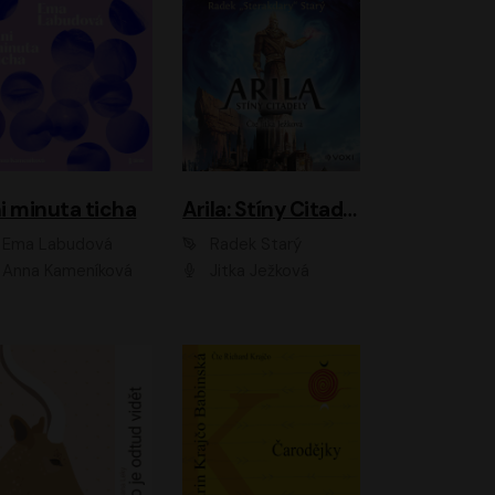
i minuta ticha
Arila: Stíny Citadely
Ema Labudová
Radek Starý
Anna Kameníková
Jitka Ježková