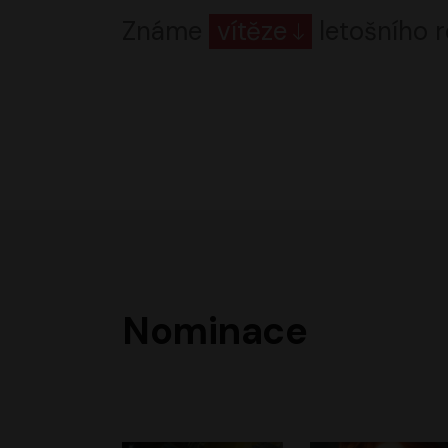
Známe
vítěze
letošního r
Nominace