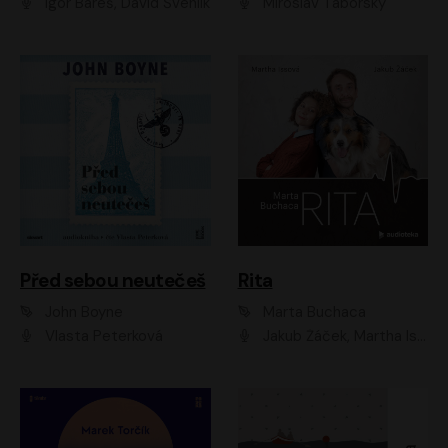
Igor Bareš, David Švehlík
Miroslav Táborský
Před sebou neutečeš
Rita
John Boyne
Marta Buchaca
Vlasta Peterková
Jakub Žáček, Martha Issová