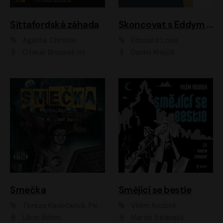
Sittafordská záhada
Skoncovat s Eddym B.
Agatha Christie
Édouard Louis
Otakar Brousek ml.
Daniel Krejčík
Smečka
Smějící se bestie
Tereza Kadečková, Petr Boček, Nelly Černohorská, Ondřej Kocáb, Ludmila Svozilová, Miroslav Pech, Karin Novotná, Jiří Sivok, Martin Štefko, Kateřina Malec Houfková, Tomáš Marton, Madla Pospíšilová Karasová, Michal Březina, Veronika Fiedlerová, Lukáš Vavrečka, Přemysl Krejčík, Mort Castle
Vilém Koubek
Libor Böhm
Martin Stránský