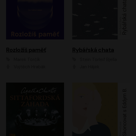
Rozložíš paměť
Rybářská chata
Marek Torčík
Stein Torleif Bjella
Vojtěch Hrabák
Jan Hájek