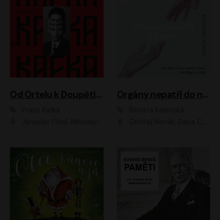
Od Ortelu k Doupěti – tucet Kafkových povídek
Orgány nepatří do nebe
Franz Kafka
Renata Kalenská
Jaroslav Plesl, Miloslav Mejzlík, David Novotný, Lukáš Hlavica, Jaromír Meduna, Václav Neužil, Otakar Brousek ml., Jan Holík, Václav Marhold
Ondřej Novák, Dana Černá, Martin Sláma, Petr Štěpán, Libor Hruška, Filip Jančík, Jakub Urbánek, Barbora Goldmannová, Karolína Zbořilová, Petra Šimberová, Richard Wágner, Klára Sochorová, Šárka Šildová, Zbyšek Horák, Anita Krausová