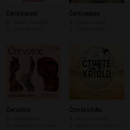
Černí baroni
Čerti nejsou
Miloslav Švandrlík
Zdeněk Svěrák
David Novotný
Zdeněk Svěrák
Červotoč
Čtvrté křídlo
Layla Martinez
Rebecca Yarros
Ivana Uhlířová, Helena Čermáková
Klára Oltová, Matouš Ruml