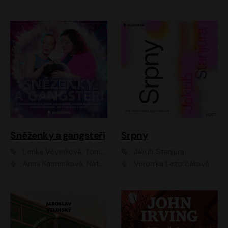
Sněženky a gangsteři
Srpny
Lenka Veverková, Tomáš Dianiška
Jakub Stanjura
Anna Kameníková, Nataša Bednářová, Tereza Hof, Taťjana Medvecká, Zuzana Slavíková, Šimon Krupa, Robert Mikluš, Jiří Vyorálek, Kryštof Hádek, Martin Hofmann, Martin Hruška
Veronika Lazorčáková