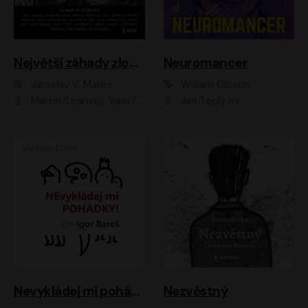
Největší záhady zločinu
Neuromancer
Jaroslav V. Mareš
William Gibson
Martin Stránský, Vasil Fridrich, Filip Jančík, Martin Preiss, Marek Holý, Lukáš Hlavica, Libor Hruška, Jan Maxián, Ladislav Cigánek, Jiří Ployhar, Filip Švarc, Vilém Udatný, Jan Vondráček, Jitka Ježková, Zuzana Slavíková, Michaela Klenková, Lucie Juřičková, Miriam Chytilová, Martina Hudečková
Jan Teplý ml.
Nevykládej mi pohádky
Nezvěstný