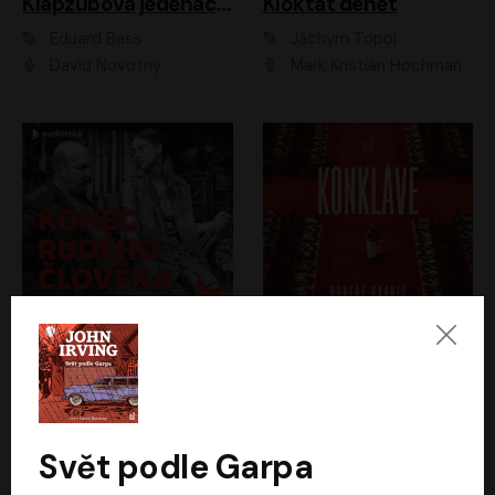
Klapzubova jedenáctka
Kloktat dehet
Eduard Bass
Jáchym Topol
David Novotný
Mark Kristián Hochman
Konec rudého člověka
Konkláve
Světlana Alexijevičová, Daniel Majling
Robert Harris
Jan Sklenář, Jan Staněk, Jan Vondráček, Johanna Tesařová, Klára Sedláčková Ottová, Magdalena Zimová, Marie Poulová, Martin Matejka, Miroslav Zavičár, Pavel Neškudla, Samuel Toman, Šimon Kučera, Štěpánka Fingerhutová, Tomáš Turek
Jan Kolařík
Svět podle Garpa