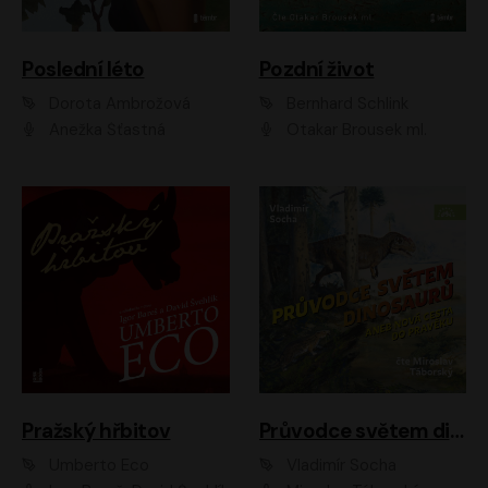
Poslední léto
Pozdní život
Dorota Ambrožová
Bernhard Schlink
Anežka Šťastná
Otakar Brousek ml.
Pražský hřbitov
Průvodce světem dinosaurů aneb Nová cesta do pravěku
Umberto Eco
Vladimír Socha