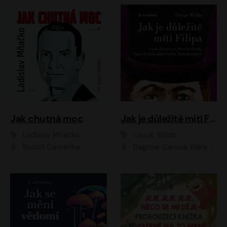
Jak chutná moc
Jak je důležité míti Filipa
Ladislav Mňačko
Oscar Wilde
Rudolf Červenka
Dagmar Čárová, Klára Suchá, Martin Hruška, Otakar Brousek ml., Pavel Neškudla, Radek Hoppe, Šárka Krausová, Vanda Hybnerová, Viktor Dvořák