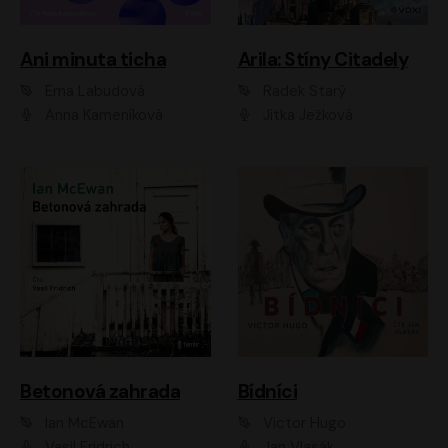
Ani minuta ticha
Arila: Stíny Citadely
Ema Labudová
Radek Starý
Anna Kameníková
Jitka Ježková
Betonová zahrada
Bídníci
Ian McEwan
Victor Hugo
Vasil Fridrich
Jan Vlasák