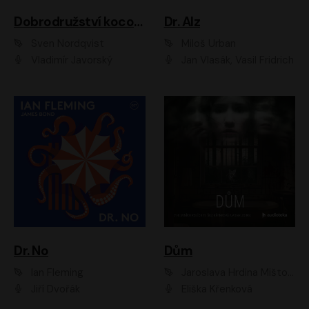
Dobrodružství kocoura Fiškuse a dědy Pettsona 1
Dr. Alz
Sven Nordqvist
Miloš Urban
Vladimír Javorský
Jan Vlasák, Vasil Fridrich
Dr. No
Dům
Ian Fleming
Jaroslava Hrdina Mištová
Jiří Dvořák
Eliška Křenková