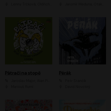
Lenny Trčková, Oldřich Kaiser
Jaromír Meduna, Otakar Brousek ml., Saša Rašilov
Pátrači na stopě
Pérák
Jaroslav Major, Alan Piskač
Petr Stančík
Matouš Ruml
David Novotný