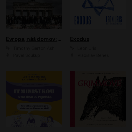
Evropa, náš domov: Od vylodění v Normandii po válku na Ukrajině
Exodus
Timothy Garton Ash
Leon Uris
Pavel Soukup
Vladislav Beneš