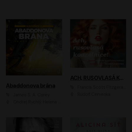
ACH, RUSOVLASÁ KOUZELNICE!
Abaddonova brána
Francis Scott Fitzgerald
Rudolf Červenka
James S. A. Corey
Ondřej Rychlý, Helena Dvořáková, Tereza Císařová, Jan Teplý, Jiří Vyorálek, Matěj Převrátil