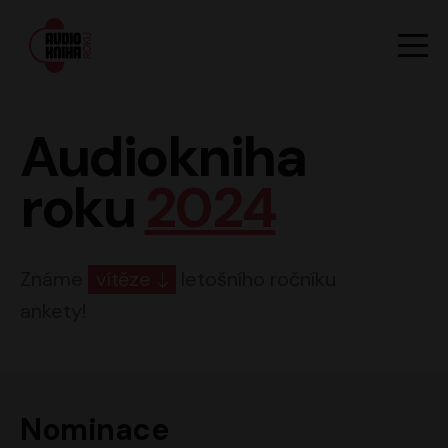
Hlavn
Men
Audiokniha roku
Audiokniha
roku
2024
Známe
vítěze
letošního ročníku
ankety!
Nominace