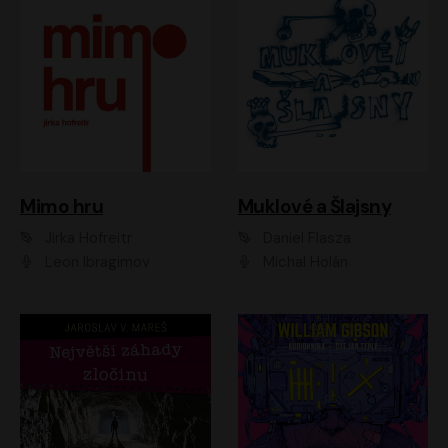
Muklové a Šlajsny
Mimo hru
Daniel Flasza
Jirka Hofreitr
Michal Holán
Leon Ibragimov