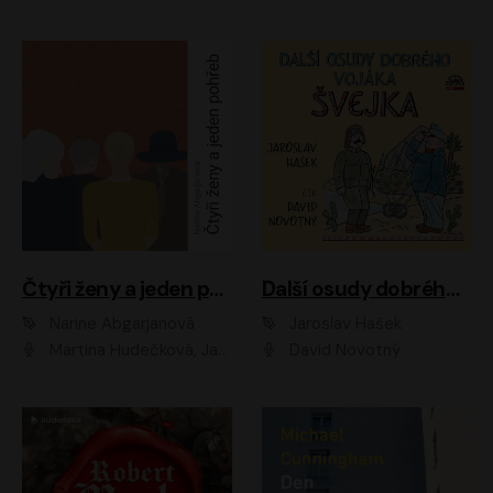
Čtyři ženy a jeden pohřeb
Další osudy dobrého vojáka Švejka
Narine Abgarjanová
Jaroslav Hašek
Martina Hudečková, Jaromír Meduna
David Novotný