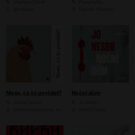
Vladislav Dolník
Franz Kafka
Igor Bareš
Kajetán Písařovic
Nives, co to povídáš?
Noční dům
Sacha Naspini
Jo Nesbo
Martina Hudečková, Jaromír Meduna, Zuzana Slavíková
Martin Preiss