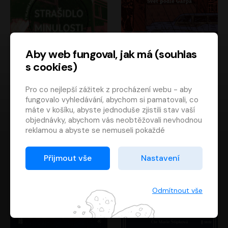
Aby web fungoval, jak má (souhlas
s cookies)
Strašidlo minulosti
Svět podle Garpa
Pro co nejlepší zážitek z procházení webu - aby
Jaroslav Velinský
John Irving
fungovalo vyhledávání, abychom si pamatovali, co
Libor Hruška
David Novotný
máte v košíku, abyste jednoduše zjistili stav vaší
objednávky, abychom vás neobtěžovali nevhodnou
reklamou a abyste se nemuseli pokaždé
přihlašovat.
Proto od vás potřebujeme souhlas se
Přijmout vše
Nastavení
zpracováním souborů cookies
, tj. malých souborů,
které se dočasně ukládají ve vašem prohlížeči.
Děkujeme, že nám ho dáte a pomůžete nám tak
Odmítnout vše
web zlepšovat.