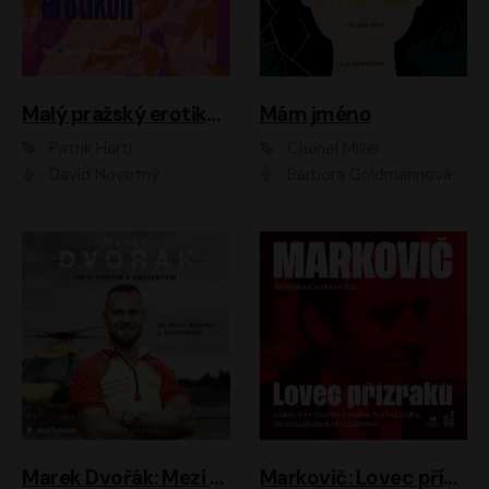
Malý pražský erotikon
Mám jméno
Patrik Hartl
Chanel Miller
David Novotný
Barbora Goldmannová
Marek Dvořák: Mezi nebem a pacientem
Markovič: Lovec přízraků