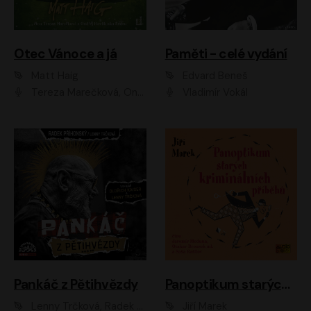
Otec Vánoce a já
Paměti - celé vydání
Matt Haig
Edvard Beneš
Tereza Marečková, Ondřej Endru Havlík
Vladimír Vokál
Pankáč z Pětihvězdy
Panoptikum starých kriminálních příběhů
Lenny Trčková, Radek Příhonský
Jiří Marek