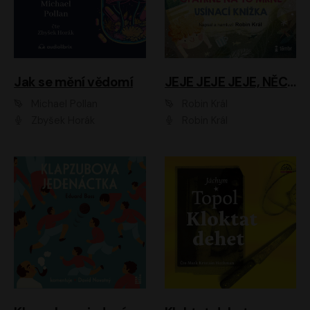
Jak se mění vědomí
JEJE JEJE JEJE, NĚCO SE MI DĚJE + PROBOUZECÍ KNÍŽKA + OPATRNĚ NA TO MRNĚ + USÍNACÍ KNÍŽKA
Michael Pollan
Robin Král
Zbyšek Horák
Robin Král