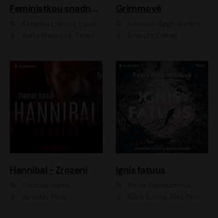
Feministkou snadno a rychle
Grimmové
Kateřina Lišková, Lucie Jarkovská
Kenneth Bøgh Andersen, Benni Bødker
Anita Krausová, Tereza Dočkalová
Ernesto Čekan
Hannibal - Zrození
Ignis fatuus
Thomas Harris
Petra Klabouchová
Jaroslav Plesl
Klára Suchá, Aleš Procházka