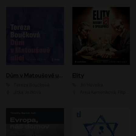
Dům v Matoušově ulici
Elity
Tereza Boučková
Jiří Havelka
Jitka Ježková
Anna Kameníková, Filip Březina, Jiří Lábus, Jiří Vyorálek, Klára Melíšková, Miloslav König, Miroslav Hanuš, Pavla Tomicová, Petr Lněnička, Richard Stanke, Taťjana Medveská, Václav Neužil, Vojtech Vondráček, Zdeněk Piškula