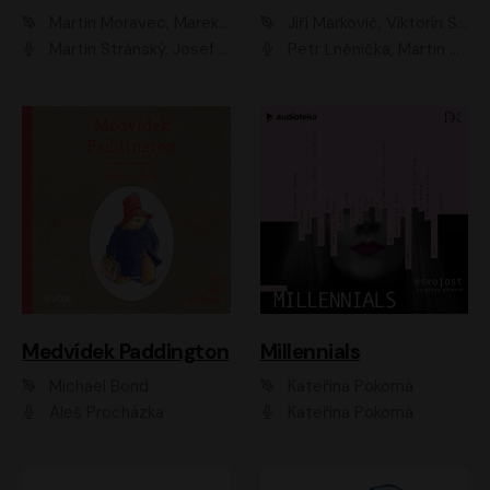
Martin Moravec, Marek Dvořák
Jiří Markovič, Viktorín Šulc
Martin Stránský, Josef Pejchal, Petra Bučková
Petr Lněnička, Martin Zahálka, Barbara Lukešová, Michal Zelenka
Medvídek Paddington
Millennials
Michael Bond
Kateřina Pokorná
Aleš Procházka
Kateřina Pokorná