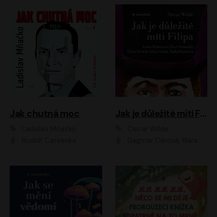
Jak chutná moc
Jak je důležité míti Filipa
Ladislav Mňačko
Oscar Wilde
Rudolf Červenka
Dagmar Čárová, Klára Suchá, Martin Hruška, Otakar Brousek ml., Pavel Neškudla, Radek Hoppe, Šárka Krausová, Vanda Hybnerová, Viktor Dvořák