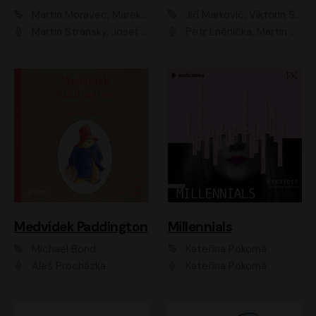
Martin Moravec, Marek Dvořák
Jiří Markovič, Viktorín Šulc
Martin Stránský, Josef Pejchal, Petra Bučková
Petr Lněnička, Martin Zahálka, Barbara Lukešová, Michal Zelenka
Medvídek Paddington
Millennials
Michael Bond
Kateřina Pokorná
Aleš Procházka
Kateřina Pokorná