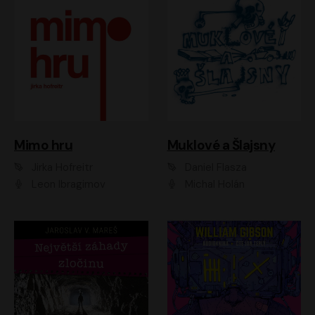
Muklové a Šlajsny
Mimo hru
Daniel Flasza
Jirka Hofreitr
Michal Holán
Leon Ibragimov