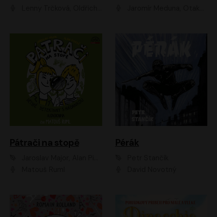
Lenny Trčková, Oldřich Kaiser
Jaromír Meduna, Otakar Brousek ml., Saša Rašilov
Pátrači na stopě
Pérák
Jaroslav Major, Alan Piskač
Petr Stančík
Matouš Ruml
David Novotný