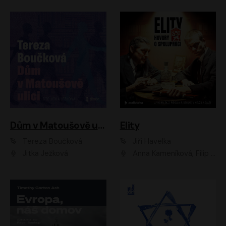
Dům v Matoušově ulici
Elity
Tereza Boučková
Jiří Havelka
Jitka Ježková
Anna Kameníková, Filip Březina, Jiří Lábus, Jiří Vyorálek, Klára Melíšková, Miloslav König, Miroslav Hanuš, Pavla Tomicová, Petr Lněnička, Richard Stanke, Taťjana Medveská, Václav Neužil, Vojtech Vondráček, Zdeněk Piškula