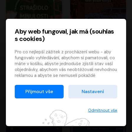
Aby web fungoval, jak má (souhlas
s cookies)
Strašidlo minulosti
Svět podle Garpa
Pro co nejlepší zážitek z procházení webu - aby
Jaroslav Velinský
John Irving
fungovalo vyhledávání, abychom si pamatovali, co
Libor Hruška
David Novotný
máte v košíku, abyste jednoduše zjistili stav vaší
objednávky, abychom vás neobtěžovali nevhodnou
reklamou a abyste se nemuseli pokaždé
přihlašovat.
Proto od vás potřebujeme souhlas se
Přijmout vše
Nastavení
zpracováním souborů cookies
, tj. malých souborů,
které se dočasně ukládají ve vašem prohlížeči.
Děkujeme, že nám ho dáte a pomůžete nám tak
Odmítnout vše
web zlepšovat.