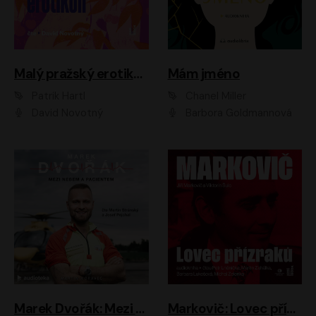
Malý pražský erotikon
Mám jméno
Patrik Hartl
Chanel Miller
David Novotný
Barbora Goldmannová
Marek Dvořák: Mezi nebem a pacientem
Markovič: Lovec přízraků