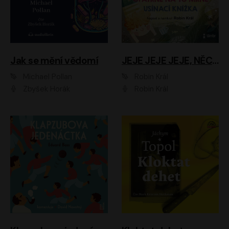
Jak se mění vědomí
JEJE JEJE JEJE, NĚCO SE MI DĚJE + PROBOUZECÍ KNÍŽKA + OPATRNĚ NA TO MRNĚ + USÍNACÍ KNÍŽKA
Michael Pollan
Robin Král
Zbyšek Horák
Robin Král