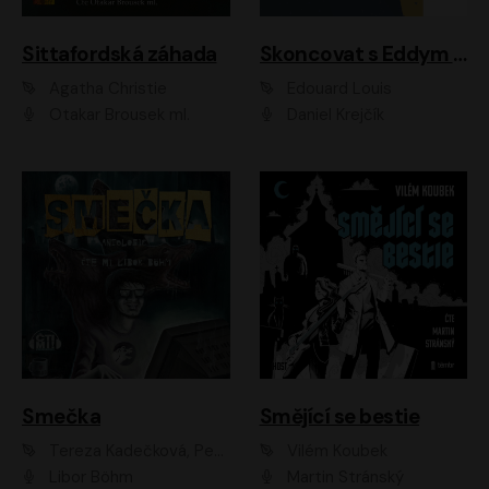
Sittafordská záhada
Skoncovat s Eddym B.
Agatha Christie
Édouard Louis
Otakar Brousek ml.
Daniel Krejčík
Smečka
Smějící se bestie
Tereza Kadečková, Petr Boček, Nelly Černohorská, Ondřej Kocáb, Ludmila Svozilová, Miroslav Pech, Karin Novotná, Jiří Sivok, Martin Štefko, Kateřina Malec Houfková, Tomáš Marton, Madla Pospíšilová Karasová, Michal Březina, Veronika Fiedlerová, Lukáš Vavrečka, Přemysl Krejčík, Mort Castle
Vilém Koubek
Libor Böhm
Martin Stránský