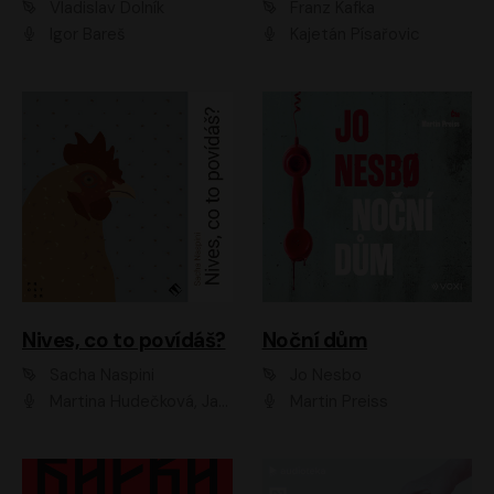
Vladislav Dolník
Franz Kafka
Igor Bareš
Kajetán Písařovic
Nives, co to povídáš?
Noční dům
Sacha Naspini
Jo Nesbo
Martina Hudečková, Jaromír Meduna, Zuzana Slavíková
Martin Preiss