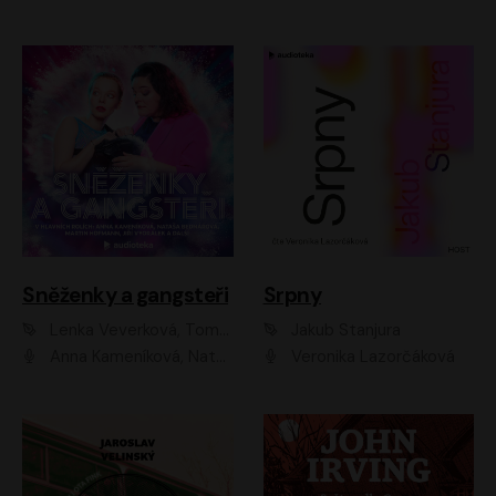
Sněženky a gangsteři
Srpny
Lenka Veverková, Tomáš Dianiška
Jakub Stanjura
Anna Kameníková, Nataša Bednářová, Tereza Hof, Taťjana Medvecká, Zuzana Slavíková, Šimon Krupa, Robert Mikluš, Jiří Vyorálek, Kryštof Hádek, Martin Hofmann, Martin Hruška
Veronika Lazorčáková