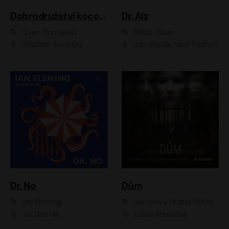
Dobrodružství kocoura Fiškuse a dědy Pettsona 1
Dr. Alz
Sven Nordqvist
Miloš Urban
Vladimír Javorský
Jan Vlasák, Vasil Fridrich
Dr. No
Dům
Ian Fleming
Jaroslava Hrdina Mištová
Jiří Dvořák
Eliška Křenková