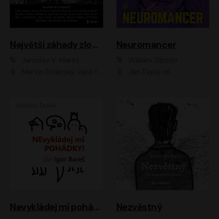
Největší záhady zločinu
Neuromancer
Jaroslav V. Mareš
William Gibson
Martin Stránský, Vasil Fridrich, Filip Jančík, Martin Preiss, Marek Holý, Lukáš Hlavica, Libor Hruška, Jan Maxián, Ladislav Cigánek, Jiří Ployhar, Filip Švarc, Vilém Udatný, Jan Vondráček, Jitka Ježková, Zuzana Slavíková, Michaela Klenková, Lucie Juřičková, Miriam Chytilová, Martina Hudečková
Jan Teplý ml.
Nevykládej mi pohádky
Nezvěstný