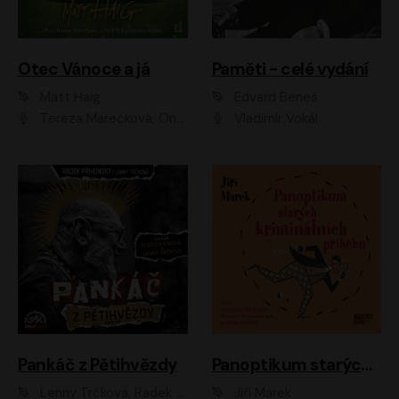
Otec Vánoce a já
Paměti - celé vydání
Matt Haig
Edvard Beneš
Tereza Marečková, Ondřej Endru Havlík
Vladimír Vokál
Pankáč z Pětihvězdy
Panoptikum starých kriminálních příběhů
Lenny Trčková, Radek Příhonský
Jiří Marek