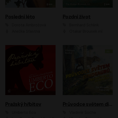
Poslední léto
Pozdní život
Dorota Ambrožová
Bernhard Schlink
Anežka Šťastná
Otakar Brousek ml.
Pražský hřbitov
Průvodce světem dinosaurů aneb Nová cesta do pravěku
Umberto Eco
Vladimír Socha