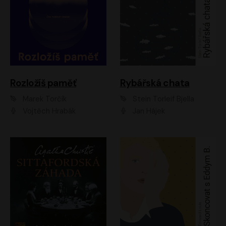
Rozložíš paměť
Rybářská chata
Marek Torčík
Stein Torleif Bjella
Vojtěch Hrabák
Jan Hájek