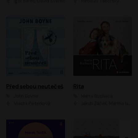
Igor Bareš, David Švehlík
Miroslav Táborský
Před sebou neutečeš
Rita
John Boyne
Marta Buchaca
Vlasta Peterková
Jakub Žáček, Martha Issová