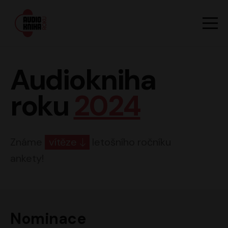
Hlavn
Men
Audiokniha roku
Audiokniha
roku
2024
Známe
vítěze
letošního ročníku
ankety!
Nominace