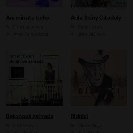
Ani minuta ticha
Arila: Stíny Citadely
Ema Labudová
Radek Starý
Anna Kameníková
Jitka Ježková
Betonová zahrada
Bídníci
Ian McEwan
Victor Hugo
Vasil Fridrich
Jan Vlasák