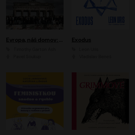
Evropa, náš domov: Od vylodění v Normandii po válku na Ukrajině
Exodus
Timothy Garton Ash
Leon Uris
Pavel Soukup
Vladislav Beneš