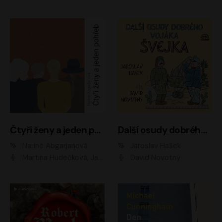
Čtyři ženy a jeden pohřeb
Další osudy dobrého vojáka Švejka
Narine Abgarjanová
Jaroslav Hašek
Martina Hudečková, Jaromír Meduna
David Novotný