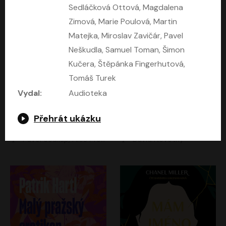
Sedláčková Ottová, Magdalena
Zimová, Marie Poulová, Martin
Matejka, Miroslav Zavičár, Pavel
Neškudla, Samuel Toman, Šimon
Kučera, Štěpánka Fingerhutová,
Tomáš Turek
Vydal:
Audioteka
Kruté moře
Limonádový Joe
Přehrát ukázku
Nicholas Monsarrat
Jiří Brdečka
Pavel Soukup, Aleš Procházka, David Novotný, Marek Holý, Martin Preiss, Jakub Saic, Petr Neskusil, David Matásek, Vasil Fridrich, Pavel Rímský, Zuzana Slavíková, Zbyšek Horák, Martin Zahálka, Luboš Ondráček, Amélie Vránová, Andrea Elsnerová, Anna Theimerová, Antonín Navrátil, Apolena Velsová, Bohdan Tůma, Filip Jančík, Filip Švarc, Jan Škvor, Jiří Köhler, Kateřina Peřinová, Kristýna Nebeská, Kristýna Skružná, Ladislav Cigánek, Libor Terš, Lucie Timíková, Martin Hruška, Martin Stránský, Michal Holán, Michal Jagelka, Milada Vaňkátová, Oldřich Hajlich, Pavel Dytrt, Petr Burian, Petr Gelnar, Radek Hoppe, Radek Škvor, Radovan Vaculík, Richard Fiala, Robert Hájek, Robin Pařík, Roman Hajlich, Roman Říčař, Svatopluk Schuller, Terezie Taberyová, Valentina Vránová, Vojtěch hájek, Zuzana Kajnarová Říčařová
David Novotný