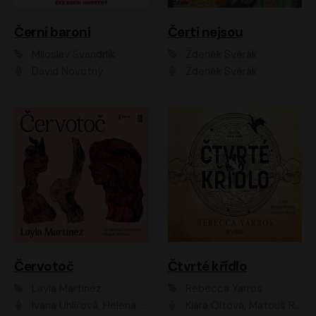
Černí baroni
Čerti nejsou
Miloslav Švandrlík
Zdeněk Svěrák
David Novotný
Zdeněk Svěrák
Červotoč
Čtvrté křídlo
Layla Martinez
Rebecca Yarros
Ivana Uhlířová, Helena Čermáková
Klára Oltová, Matouš Ruml