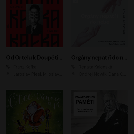
Od Ortelu k Doupěti – tucet Kafkových povídek
Orgány nepatří do nebe
Franz Kafka
Renata Kalenská
Jaroslav Plesl, Miloslav Mejzlík, David Novotný, Lukáš Hlavica, Jaromír Meduna, Václav Neužil, Otakar Brousek ml., Jan Holík, Václav Marhold
Ondřej Novák, Dana Černá, Martin Sláma, Petr Štěpán, Libor Hruška, Filip Jančík, Jakub Urbánek, Barbora Goldmannová, Karolína Zbořilová, Petra Šimberová, Richard Wágner, Klára Sochorová, Šárka Šildová, Zbyšek Horák, Anita Krausová