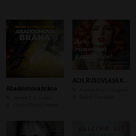
ACH, RUSOVLASÁ KOUZELNICE!
Abaddonova brána
Francis Scott Fitzgerald
Rudolf Červenka
James S. A. Corey
Ondřej Rychlý, Helena Dvořáková, Tereza Císařová, Jan Teplý, Jiří Vyorálek, Matěj Převrátil