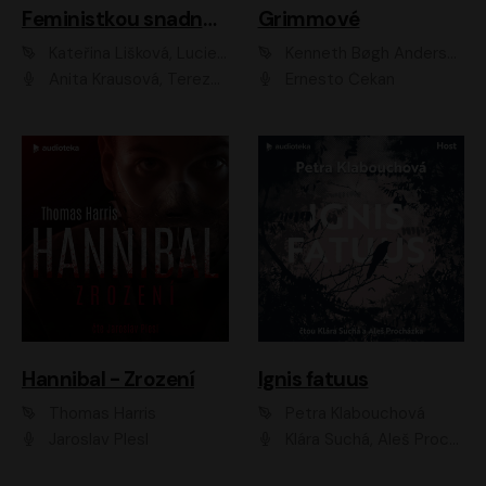
Feministkou snadno a rychle
Grimmové
Kateřina Lišková, Lucie Jarkovská
Kenneth Bøgh Andersen, Benni Bødker
Anita Krausová, Tereza Dočkalová
Ernesto Čekan
Hannibal - Zrození
Ignis fatuus
Thomas Harris
Petra Klabouchová
Jaroslav Plesl
Klára Suchá, Aleš Procházka