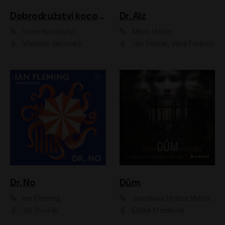
Dobrodružství kocoura Fiškuse a dědy Pettsona 1
Dr. Alz
Sven Nordqvist
Miloš Urban
Vladimír Javorský
Jan Vlasák, Vasil Fridrich
Dr. No
Dům
Ian Fleming
Jaroslava Hrdina Mištová
Jiří Dvořák
Eliška Křenková