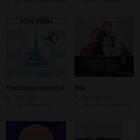
Igor Bareš, David Švehlík
Miroslav Táborský
Před sebou neutečeš
Rita
John Boyne
Marta Buchaca
Vlasta Peterková
Jakub Žáček, Martha Issová