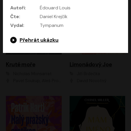
Autoři:
Édouard Louis
Čte:
Daniel Krejčík
Vydal:
Tympanum
Přehrát ukázku
Kruté moře
Limonádový Joe
Nicholas Monsarrat
Jiří Brdečka
Pavel Soukup, Aleš Procházka, David Novotný, Marek Holý, Martin Preiss, Jakub Saic, Petr Neskusil, David Matásek, Vasil Fridrich, Pavel Rímský, Zuzana Slavíková, Zbyšek Horák, Martin Zahálka, Luboš Ondráček, Amélie Vránová, Andrea Elsnerová, Anna Theimerová, Antonín Navrátil, Apolena Velsová, Bohdan Tůma, Filip Jančík, Filip Švarc, Jan Škvor, Jiří Köhler, Kateřina Peřinová, Kristýna Nebeská, Kristýna Skružná, Ladislav Cigánek, Libor Terš, Lucie Timíková, Martin Hruška, Martin Stránský, Michal Holán, Michal Jagelka, Milada Vaňkátová, Oldřich Hajlich, Pavel Dytrt, Petr Burian, Petr Gelnar, Radek Hoppe, Radek Škvor, Radovan Vaculík, Richard Fiala, Robert Hájek, Robin Pařík, Roman Hajlich, Roman Říčař, Svatopluk Schuller, Terezie Taberyová, Valentina Vránová, Vojtěch hájek, Zuzana Kajnarová Říčařová
David Novotný