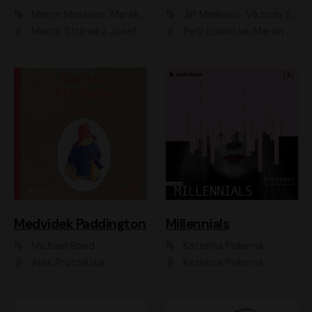
Martin Moravec, Marek Dvořák
Jiří Markovič, Viktorín Šulc
Martin Stránský, Josef Pejchal, Petra Bučková
Petr Lněnička, Martin Zahálka, Barbara Lukešová, Michal Zelenka
Medvídek Paddington
Millennials
Michael Bond
Kateřina Pokorná
Aleš Procházka
Kateřina Pokorná