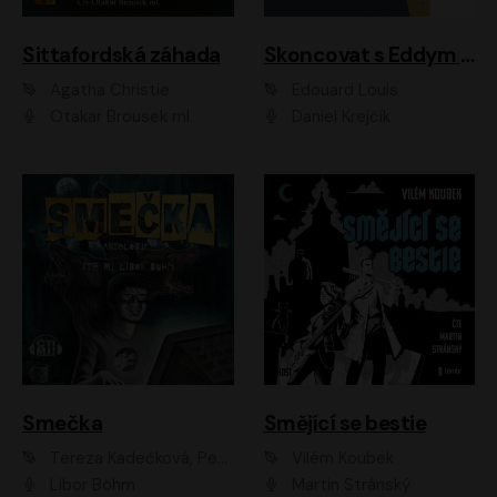
Sittafordská záhada
Skoncovat s Eddym B.
Agatha Christie
Édouard Louis
Otakar Brousek ml.
Daniel Krejčík
Smečka
Smějící se bestie
Tereza Kadečková, Petr Boček, Nelly Černohorská, Ondřej Kocáb, Ludmila Svozilová, Miroslav Pech, Karin Novotná, Jiří Sivok, Martin Štefko, Kateřina Malec Houfková, Tomáš Marton, Madla Pospíšilová Karasová, Michal Březina, Veronika Fiedlerová, Lukáš Vavrečka, Přemysl Krejčík, Mort Castle
Vilém Koubek
Libor Böhm
Martin Stránský