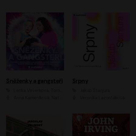
Sněženky a gangsteři
Srpny
Lenka Veverková, Tomáš Dianiška
Jakub Stanjura
Anna Kameníková, Nataša Bednářová, Tereza Hof, Taťjana Medvecká, Zuzana Slavíková, Šimon Krupa, Robert Mikluš, Jiří Vyorálek, Kryštof Hádek, Martin Hofmann, Martin Hruška
Veronika Lazorčáková