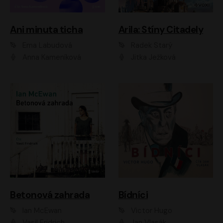
Ani minuta ticha
Arila: Stíny Citadely
Ema Labudová
Radek Starý
Anna Kameníková
Jitka Ježková
Betonová zahrada
Bídníci
Ian McEwan
Victor Hugo
Vasil Fridrich
Jan Vlasák