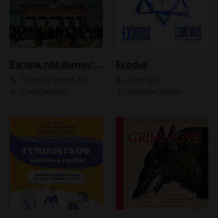
Evropa, náš domov: Od vylodění v Normandii po válku na Ukrajině
Exodus
Timothy Garton Ash
Leon Uris
Pavel Soukup
Vladislav Beneš