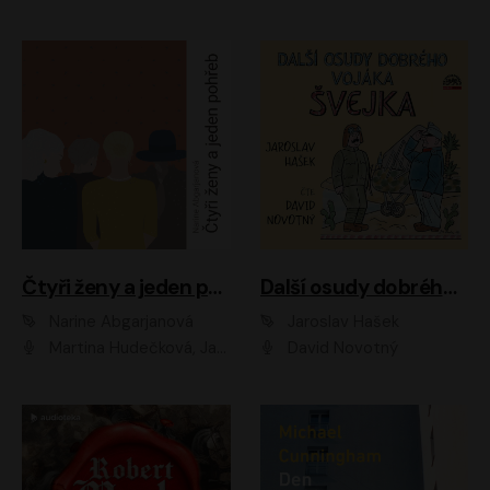
Čtyři ženy a jeden pohřeb
Další osudy dobrého vojáka Švejka
Narine Abgarjanová
Jaroslav Hašek
Martina Hudečková, Jaromír Meduna
David Novotný