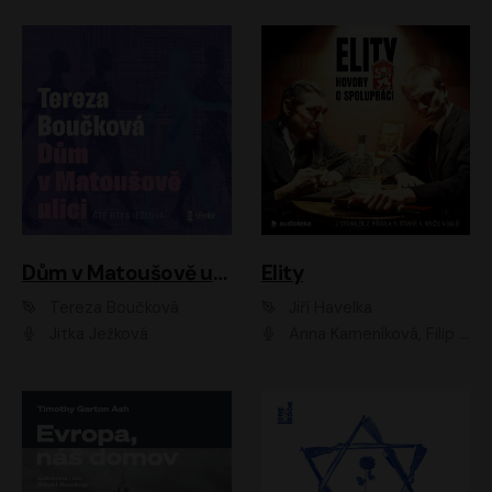
Dům v Matoušově ulici
Elity
Tereza Boučková
Jiří Havelka
Jitka Ježková
Anna Kameníková, Filip Březina, Jiří Lábus, Jiří Vyorálek, Klára Melíšková, Miloslav König, Miroslav Hanuš, Pavla Tomicová, Petr Lněnička, Richard Stanke, Taťjana Medveská, Václav Neužil, Vojtech Vondráček, Zdeněk Piškula