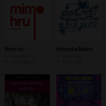
Muklové a Šlajsny
Mimo hru
Daniel Flasza
Jirka Hofreitr
Michal Holán
Leon Ibragimov