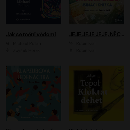
Jak se mění vědomí
JEJE JEJE JEJE, NĚCO SE MI DĚJE + PROBOUZECÍ KNÍŽKA + OPATRNĚ NA TO MRNĚ + USÍNACÍ KNÍŽKA
Michael Pollan
Robin Král
Zbyšek Horák
Robin Král