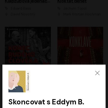
Klapzubova jedenáctka
Kloktat dehet
Eduard Bass
Jáchym Topol
David Novotný
Mark Kristián Hochman
Konec rudého člověka
Konkláve
Světlana Alexijevičová, Daniel Majling
Robert Harris
Jan Sklenář, Jan Staněk, Jan Vondráček, Johanna Tesařová, Klára Sedláčková Ottová, Magdalena Zimová, Marie Poulová, Martin Matejka, Miroslav Zavičár, Pavel Neškudla, Samuel Toman, Šimon Kučera, Štěpánka Fingerhutová, Tomáš Turek
Jan Kolařík
Skoncovat s Eddym B.