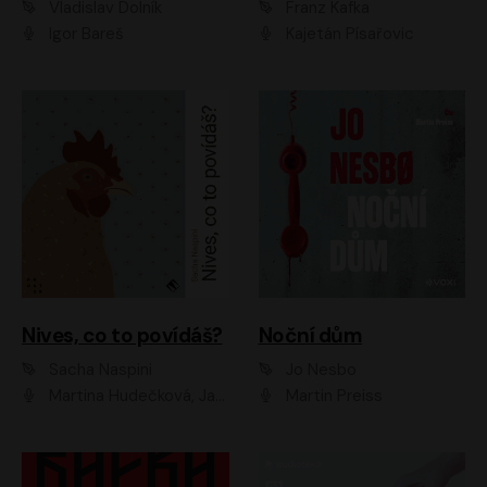
Vladislav Dolník
Franz Kafka
Igor Bareš
Kajetán Písařovic
Nives, co to povídáš?
Noční dům
Sacha Naspini
Jo Nesbo
Martina Hudečková, Jaromír Meduna, Zuzana Slavíková
Martin Preiss