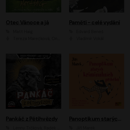
Otec Vánoce a já
Paměti - celé vydání
Matt Haig
Edvard Beneš
Tereza Marečková, Ondřej Endru Havlík
Vladimír Vokál
Pankáč z Pětihvězdy
Panoptikum starých kriminálních příběhů
Lenny Trčková, Radek Příhonský
Jiří Marek