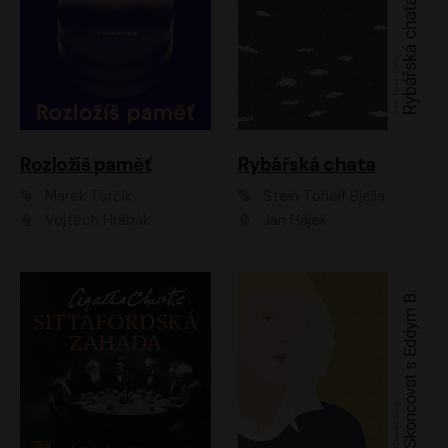
Rozložíš paměť
Rybářská chata
Marek Torčík
Stein Torleif Bjella
Vojtěch Hrabák
Jan Hájek