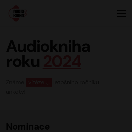
Hlavn
Men
Audiokniha roku
Audiokniha
roku
2024
Známe
vítěze
letošního ročníku
ankety!
Nominace