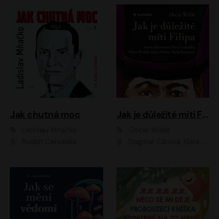
Jak chutná moc
Jak je důležité míti Filipa
Ladislav Mňačko
Oscar Wilde
Rudolf Červenka
Dagmar Čárová, Klára Suchá, Martin Hruška, Otakar Brousek ml., Pavel Neškudla, Radek Hoppe, Šárka Krausová, Vanda Hybnerová, Viktor Dvořák