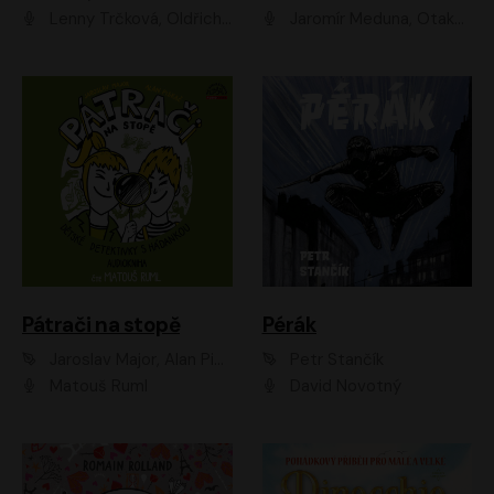
Lenny Trčková, Oldřich Kaiser
Jaromír Meduna, Otakar Brousek ml., Saša Rašilov
Pátrači na stopě
Pérák
Jaroslav Major, Alan Piskač
Petr Stančík
Matouš Ruml
David Novotný