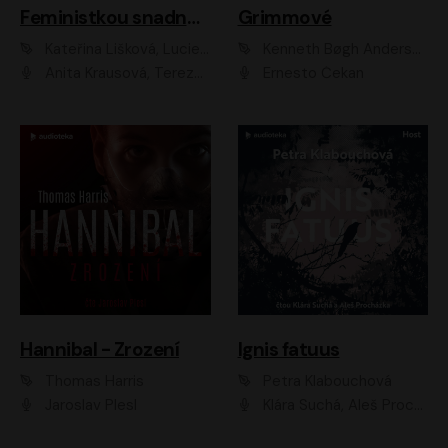
Feministkou snadno a rychle
Grimmové
Kateřina Lišková, Lucie Jarkovská
Kenneth Bøgh Andersen, Benni Bødker
Anita Krausová, Tereza Dočkalová
Ernesto Čekan
Hannibal - Zrození
Ignis fatuus
Thomas Harris
Petra Klabouchová
Jaroslav Plesl
Klára Suchá, Aleš Procházka