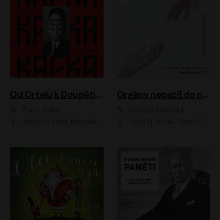
Od Ortelu k Doupěti – tucet Kafkových povídek
Orgány nepatří do nebe
Franz Kafka
Renata Kalenská
Jaroslav Plesl, Miloslav Mejzlík, David Novotný, Lukáš Hlavica, Jaromír Meduna, Václav Neužil, Otakar Brousek ml., Jan Holík, Václav Marhold
Ondřej Novák, Dana Černá, Martin Sláma, Petr Štěpán, Libor Hruška, Filip Jančík, Jakub Urbánek, Barbora Goldmannová, Karolína Zbořilová, Petra Šimberová, Richard Wágner, Klára Sochorová, Šárka Šildová, Zbyšek Horák, Anita Krausová