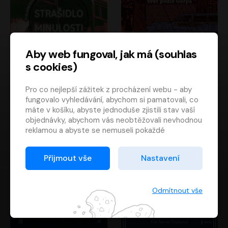
Aby web fungoval, jak má (souhlas
s cookies)
Strašidlo minulosti
Svět podle Garpa
Pro co nejlepší zážitek z procházení webu - aby
Jaroslav Velinský
John Irving
fungovalo vyhledávání, abychom si pamatovali, co
Libor Hruška
David Novotný
máte v košíku, abyste jednoduše zjistili stav vaší
objednávky, abychom vás neobtěžovali nevhodnou
reklamou a abyste se nemuseli pokaždé
přihlašovat.
Proto od vás potřebujeme souhlas se
Přijmout vše
Nastavení
zpracováním souborů cookies
, tj. malých souborů,
které se dočasně ukládají ve vašem prohlížeči.
Děkujeme, že nám ho dáte a pomůžete nám tak
Odmítnout vše
web zlepšovat.