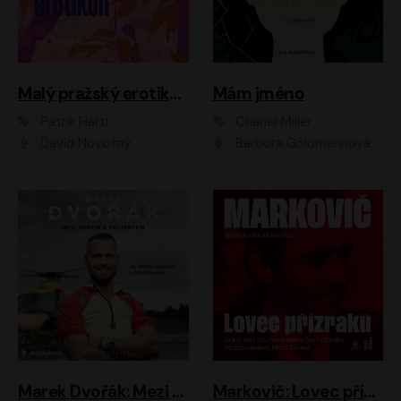
Malý pražský erotikon
Mám jméno
Patrik Hartl
Chanel Miller
David Novotný
Barbora Goldmannová
Marek Dvořák: Mezi nebem a pacientem
Markovič: Lovec přízraků