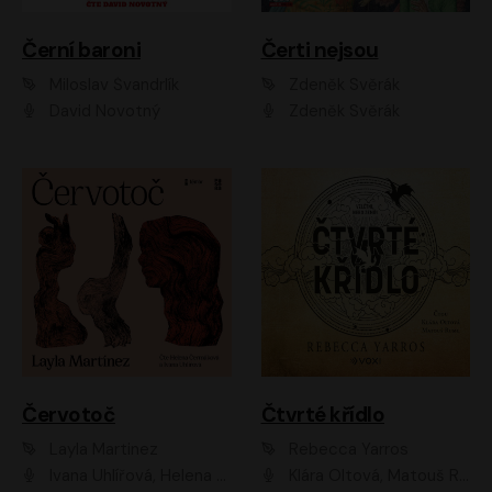
Černí baroni
Čerti nejsou
Miloslav Švandrlík
Zdeněk Svěrák
David Novotný
Zdeněk Svěrák
Červotoč
Čtvrté křídlo
Layla Martinez
Rebecca Yarros
Ivana Uhlířová, Helena Čermáková
Klára Oltová, Matouš Ruml