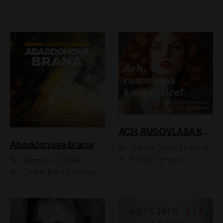
ACH, RUSOVLASÁ KOUZELNICE!
Abaddonova brána
Francis Scott Fitzgerald
Rudolf Červenka
James S. A. Corey
Ondřej Rychlý, Helena Dvořáková, Tereza Císařová, Jan Teplý, Jiří Vyorálek, Matěj Převrátil