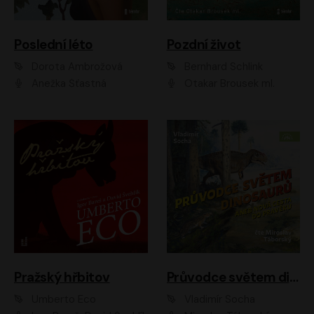
Poslední léto
Pozdní život
Dorota Ambrožová
Bernhard Schlink
Anežka Šťastná
Otakar Brousek ml.
Pražský hřbitov
Průvodce světem dinosaurů aneb Nová cesta do pravěku
Umberto Eco
Vladimír Socha