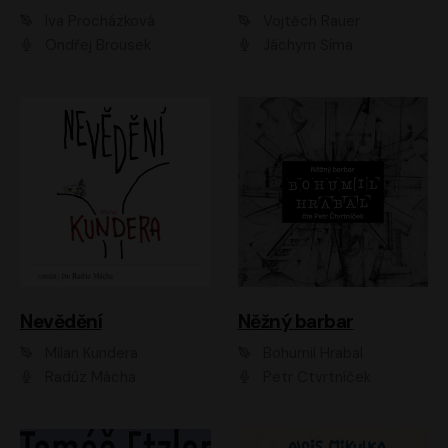
Iva Procházková
Vojtěch Rauer
Ondřej Brousek
Jáchym Šíma
Nevědění
Něžný barbar
Milan Kundera
Bohumil Hrabal
Radúz Mácha
Petr Čtvrtníček