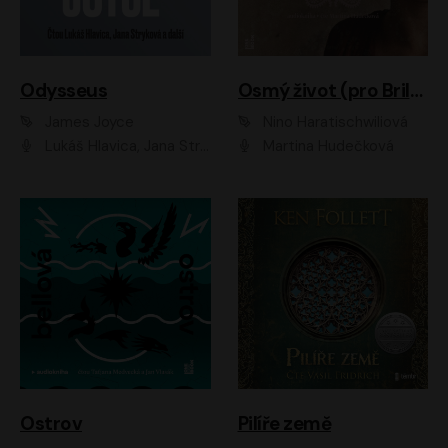
Odysseus
Osmý život (pro Brilku)
James Joyce
Nino Haratischwiliová
Lukáš Hlavica, Jana Stryková
Martina Hudečková
Ostrov
Pilíře země