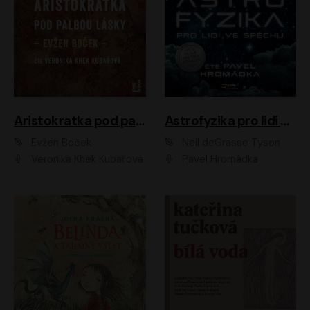
Aristokratka pod palbou lásky
Astrofyzika pro lidi ve spěchu
Evžen Boček
Neil deGrasse Tyson
Veronika Khek Kubařová
Pavel Hromádka