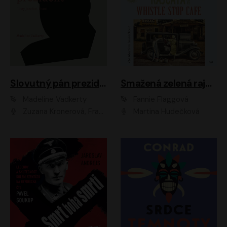
Slovutný pán prezident
Smažená zelená rajčata ve Whistle Stop Cafe
Madeline Vadkerty
Fannie Flaggová
Zuzana Kronerová, František Kovár, Božidara Turzonovová, Ľuboš Kostelný, Kristína Svarinská, Miro Noga, Richard Stanke, Lucia Siposová, Marián Miezga, Dado Nagy, Slávka Halčáková, Peter Rúfus, Filip Tůma, Lukáš Latinák, Dušan Kaprálik, Jana Oľhová, Stano Staško, Michal Hudák, Martin Kaprálik, Robo Jakab, Andrej Bán, Ivan Martinka, Martin Brezović, Patrik Lučan, Ondrej Kořínek, Scarlett Čanakyová, Andrej Žiarovský, Norbert Moravanský, Miro Králik, Marko Vrzgula, Ján Štrbák, Oliver Koniar, Roman Jaroš, Ján Kardoš, Barbora Kardošová, Ivan Kamenec, Madeline Vadkerty
Martina Hudečková