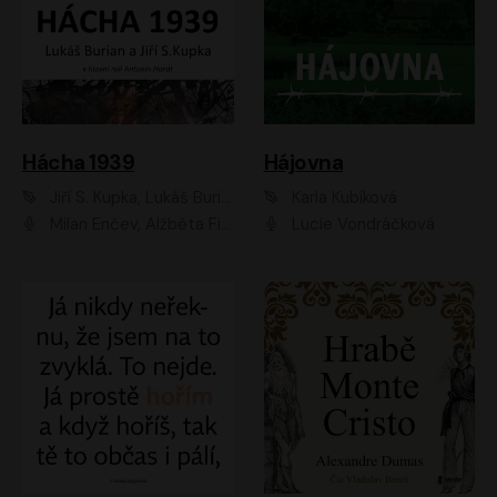
Hácha 1939
Hájovna
Jiří S. Kupka, Lukáš Burian
Karla Kubíková
Milan Enčev, Alžběta Fišerová, Marek Helma, Antonín Hardt, Jitka Sedláčková, Lukáš Burian, Vojtěch Havelka
Lucie Vondráčková