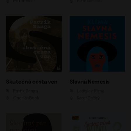
Peter Sklár
Petr Neskusil
Skutečná cesta ven
Slavná Nemesis
Patrik Banga
Ladislav Klíma
OneHotBook
Karel Dobrý