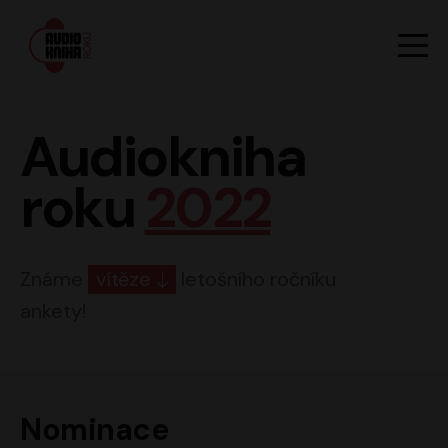
Hlavn
Men
Audiokniha roku
Audiokniha
roku
2022
Známe
vítěze
letošního ročníku
ankety!
Nominace