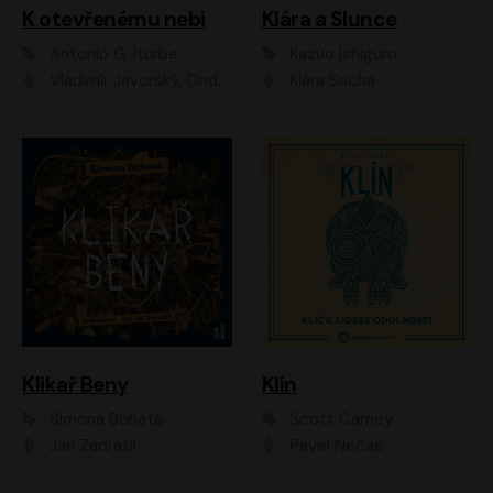
K otevřenému nebi
Klára a Slunce
Antonio G. Iturbe
Kazuo Ishiguro
Vladimír Javorský, Ondřej Brousek
Klára Suchá
Klikař Beny
Klín
Simona Bohatá
Scott Carney
Jan Zadražil
Pavel Nečas