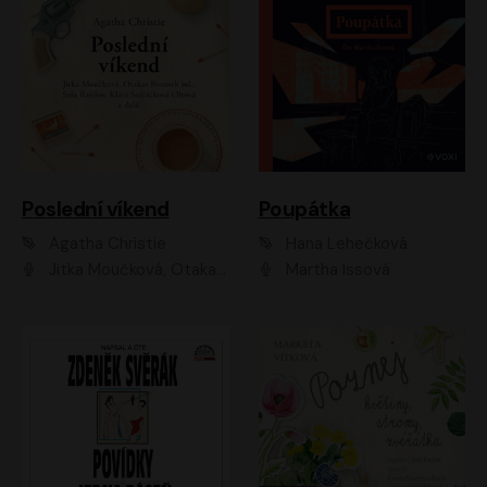
Poslední víkend
Poupátka
Agatha Christie
Hana Lehečková
Jitka Moučková, Otakar Brousek ml., Lenka Termerová, Šárka Krausová, Radek Hoppe, Petr Stach, Viktor Dvořák, Klára Oltová, Andrea Elsnerová, Saša Rašilov, Vojtěch Hájek, Barbora Vágnerová
Martha Issová