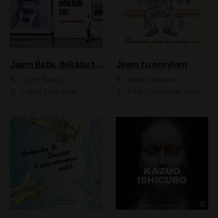
Jsem Baťa, dokážu to!
Jsem tu omylem
Jozef Banáš
Martin Johanna
Luboš Ondráček
Petr Čtvrtníček, Kryštof Hádek, Jiří Lábus, Dana Černá, Miroslav Táborský, Oldřich Navrátil, Milan Šteindler, David Vávra, Marie Tomsová