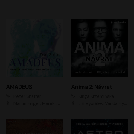
AMADEUS
Anima 2: Návrat
Peter Shaffer
Kinga Krzemińska
Martin Finger, Marek Lambora, Eliška Zbanková, Martin Písařík, Václav Neužil, Kamil Halbich, Aleš Procházka, Miroslav Táborský, Hanuš Bor, Jan Hájek
Jiří Vyorálek, Vanda Hybnerová, Jan Nedbal, Tereza Vilišová, Matylda Miškovská, Johana Tesařová, Jana Boušková, Ivana Uhlířová, Martin Myšička, Dana Černá, Ladislav Frej, Miroslav Hanuš, Zuzana Kronerová, Pavel Neškudla, Luboš Veselý, Jan Holík, Ondřej Malý, Leoš Noha, Karolína Baranová, Jan Battěk, Kryštof Bartoš, Daniela Čermáková, Hanuš Bor, Petr Gojda, Lucie Laňková, Jan Horák Radúz Mácha, Jan Meduna, Marta Menes, Jaromíra Mílová, Michal Sieczkowski, Jiří Suchánek, Anežka Šťastná, Lenka Vrtišková - Nejezchlebová, Jiří Wohanka