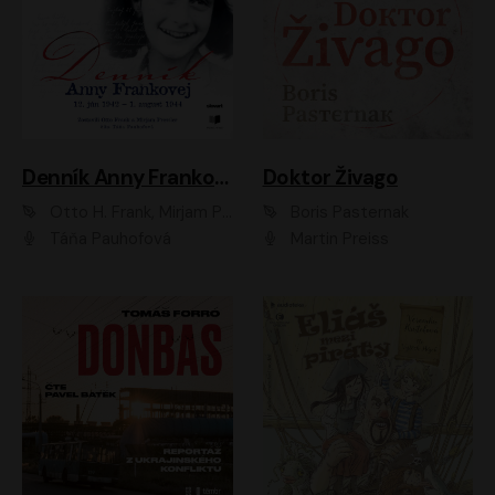
Denník Anny Frankovej
Doktor Živago
Otto H. Frank, Mirjam Pressler
Boris Pasternak
Táňa Pauhofová
Martin Preiss