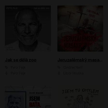
Jak se dělá zoo
Jeruzalémský masakr
Petr Fejk
Ondřej Neff
Petr Fejk
Libor Hruška