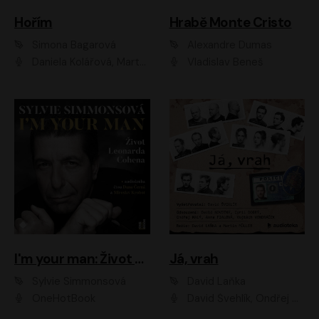
Hořím
Hrabě Monte Cristo
Simona Bagarová
Alexandre Dumas
Daniela Kolářová, Martha Issová, Pavel Řezníček, Klára Melíšková, Kryštof Hádek, Zdeněk Svěrák, Simona Bagarová
Vladislav Beneš
I'm your man: Život Leonarda Cohena
Já, vrah
Sylvie Simmonsová
David Laňka
OneHotBook
David Švehlík, Ondřej Malý, Anna Fialová, Cyril Dobrý, Vojtěch Vondráček, David Novotný, Ladislav Cigánek