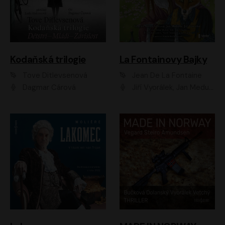
Kodaňská trilogie
La Fontainovy Bajky
Tove Ditlevsenová
Jean De La Fontaine
Dagmar Čárová
Jiří Vyorálek, Jan Meduna, Tereza Vilišová, Jitka Molavcová, Jan Vlasák, Petr Čtvrtníček, Vasil Fridrich, Jan Cina