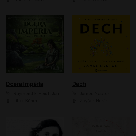
Dcera impéria
Dech
Raymond E. Feist, Janny Wurts
James Nestor
Libor Böhm
Zbyšek Horák