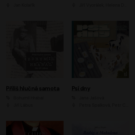
Jan Kolařík
Jiří Vyorálek, Helena Dvořáková, Pavel Šimčík, Ondřej Rychlý, Radek Holub, Filip Kaňkovský, Luboš Veselý, Tomáš Dastlík, Tereza Dočkalová, David Nyč
Příliš hlučná samota
Psí dny
Bohumil Hrabal
Jana Jašová
Jiří Lábus
Petra Špalková, Petr Čtvrtníček