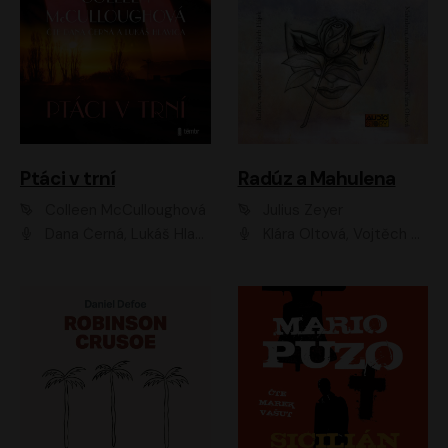
Ptáci v trní
Radúz a Mahulena
Colleen McCulloughová
Julius Zeyer
Dana Černá, Lukáš Hlavica
Klára Oltová, Vojtěch Hájek, Růžena Merunková, Dušan Sitek, Simona Postlerová, Ljuba Krbová, Petr Lněnička, Saša Rašilov