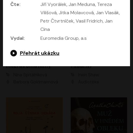
Čte:
Jiří Vyorálek, Jan Meduna, Tereza
Vilišová, Jitka Molavcová, Jan Vlasák,
Petr Čtvrtníček, Vasil Fridrich, Jan
Cina
Vydal:
Euromedia Group, a.s
Přehrát ukázku
Mezi dvěma Kimy
Mladí lvi
Nina Špitálníková
Irwin Shaw
Barbora Goldmannová
Audiotéka