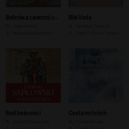
Belinda a tajemný výlet
Bílá Voda
Jolka Krásná
Kateřina Tučková
Michaela Maurerová
Dana Pešková, Johanna Tesařová, Ladislav Cigánek, Libuše Švormová, Oldřich Vlach, Pavla Tomicová, Petr Pochop, Tereza Vítů, Vanda Hybnerová
Boží bojovníci
Cesta mrtvých
Andrzej Sapkowski
Tomáš Boukal
Ernesto Čekan
Tomáš Jirman