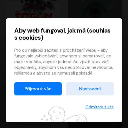
Aby web fungoval, jak má (souhlas
s cookies)
Šógun
Tajemství
Pro co nejlepší zážitek z procházení webu - aby
James Clavell
Tereza Dobiášová
fungovalo vyhledávání, abychom si pamatovali, co
Pavel Soukup
Milena Steinmasslová
máte v košíku, abyste jednoduše zjistili stav vaší
objednávky, abychom vás neobtěžovali nevhodnou
reklamou a abyste se nemuseli pokaždé
přihlašovat.
Proto od vás potřebujeme souhlas se
Přijmout vše
Nastavení
zpracováním souborů cookies
, tj. malých souborů,
které se dočasně ukládají ve vašem prohlížeči.
Děkujeme, že nám ho dáte a pomůžete nám tak
Odmítnout vše
web zlepšovat.