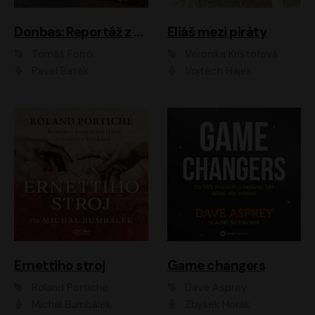
Donbas: Reportáž z ukrajinského konfliktu
Eliáš mezi piráty
Tomáš Forró
Veronika Krištofová
Pavel Batěk
Vojtěch Hájek
Ernettiho stroj
Game changers
Roland Portiche
Dave Asprey
Michal Bumbálek
Zbyšek Horák