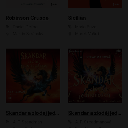
Robinson Crusoe
Sicilián
Daniel Defoe
Mario Puzo
Martin Stránský
Marek Vašut
Skandar a zlodej jednorožcov
Skandar a zloděj jednorožců
A. F. Steadman
A. F. Steadmanová