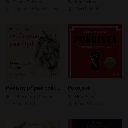
Bianca Bellová
Ken Follett
Taťjana Medvecká, Jan Vlasák
Vasil Fridrich
Podivný případ doktora Jekylla a pana Hyda
Pokojská
Robert Louis Stevenson
Nita Prose
Pavel Batěk
Marie Štípková