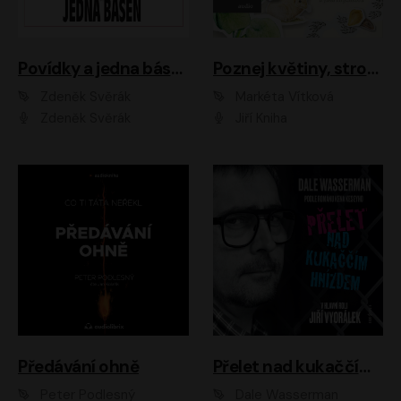
Povídky a jedna báseň
Poznej květiny, stromy, zvířátka
Zdeněk Svěrák
Markéta Vítková
Zdeněk Svěrák
Jiří Kniha
Předávání ohně
Přelet nad kukaččím hnízdem
Peter Podlesný
Dale Wasserman