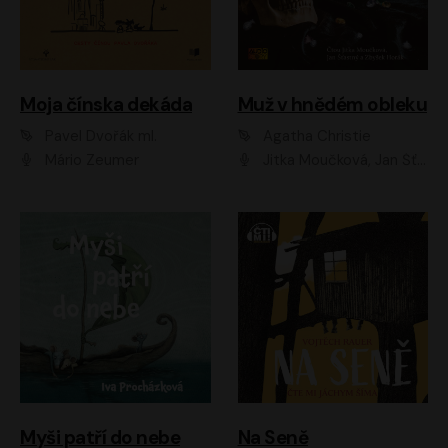
Moja čínska dekáda
Muž v hnědém obleku
Pavel Dvořák ml.
Agatha Christie
Mário Zeumer
Jitka Moučková, Jan Šťastný, Zbyšek Horák
Myši patří do nebe
Na Seně