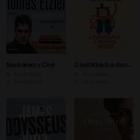
Novinářem v Číně
O zvířátkách a divných věcech
Tomáš Etzler
Alois Mikulka
Tomáš Etzler
Viktor Preiss