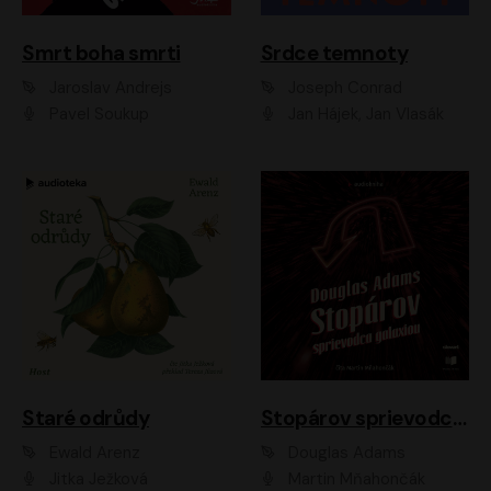
Smrt boha smrti
Srdce temnoty
Jaroslav Andrejs
Joseph Conrad
Pavel Soukup
Jan Hájek, Jan Vlasák
Staré odrůdy
Stopárov sprievodca galaxiou
Ewald Arenz
Douglas Adams
Jitka Ježková
Martin Mňahončák