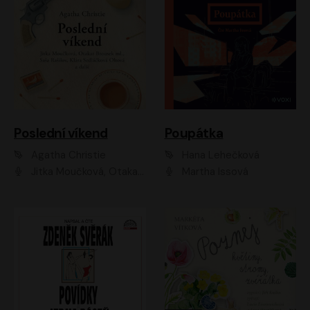
Poslední víkend
Poupátka
Agatha Christie
Hana Lehečková
Jitka Moučková, Otakar Brousek ml., Lenka Termerová, Šárka Krausová, Radek Hoppe, Petr Stach, Viktor Dvořák, Klára Oltová, Andrea Elsnerová, Saša Rašilov, Vojtěch Hájek, Barbora Vágnerová
Martha Issová