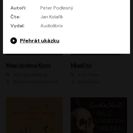
Autoři:
Peter Podlesný
Čte:
Jan Kolařík
Vydal:
Audiolibrix
Přehrát ukázku
Mezi dvěma Kimy
Mladí lvi
Nina Špitálníková
Irwin Shaw
Barbora Goldmannová
Audiotéka