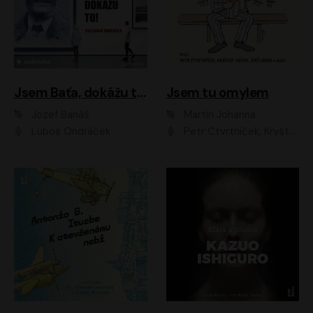
Jsem Baťa, dokážu to!
Jsem tu omylem
Jozef Banáš
Martin Johanna
Luboš Ondráček
Petr Čtvrtníček, Kryštof Hádek, Jiří Lábus, Dana Černá, Miroslav Táborský, Oldřich Navrátil, Milan Šteindler, David Vávra, Marie Tomsová