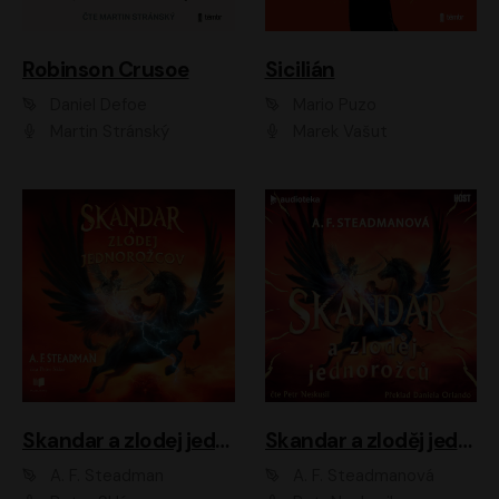
Robinson Crusoe
Sicilián
Daniel Defoe
Mario Puzo
Martin Stránský
Marek Vašut
Skandar a zlodej jednorožcov
Skandar a zloděj jednorožců
A. F. Steadman
A. F. Steadmanová