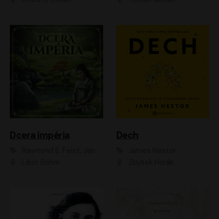
Dcera impéria
Dech
Raymond E. Feist, Janny Wurts
James Nestor
Libor Böhm
Zbyšek Horák