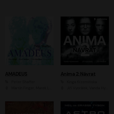
AMADEUS
Anima 2: Návrat
Peter Shaffer
Kinga Krzemińska
Martin Finger, Marek Lambora, Eliška Zbanková, Martin Písařík, Václav Neužil, Kamil Halbich, Aleš Procházka, Miroslav Táborský, Hanuš Bor, Jan Hájek
Jiří Vyorálek, Vanda Hybnerová, Jan Nedbal, Tereza Vilišová, Matylda Miškovská, Johana Tesařová, Jana Boušková, Ivana Uhlířová, Martin Myšička, Dana Černá, Ladislav Frej, Miroslav Hanuš, Zuzana Kronerová, Pavel Neškudla, Luboš Veselý, Jan Holík, Ondřej Malý, Leoš Noha, Karolína Baranová, Jan Battěk, Kryštof Bartoš, Daniela Čermáková, Hanuš Bor, Petr Gojda, Lucie Laňková, Jan Horák Radúz Mácha, Jan Meduna, Marta Menes, Jaromíra Mílová, Michal Sieczkowski, Jiří Suchánek, Anežka Šťastná, Lenka Vrtišková - Nejezchlebová, Jiří Wohanka