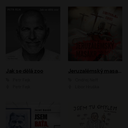
Jak se dělá zoo
Jeruzalémský masakr
Petr Fejk
Ondřej Neff
Petr Fejk
Libor Hruška