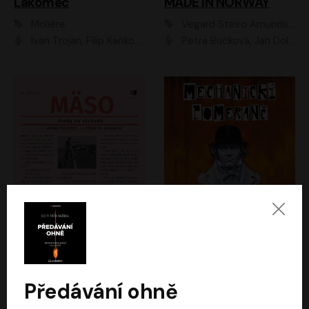
Lakomec
MADE IN NORWAY
Moliére
Vegard Steiro Amundsen
Ivan Trojan, Filip Kaňkovský, Ondřej Brousek, Anežka Šťastná, Klára Suchá, Jaromír Meduna, Dana Černá, Václav Vydra, Jiří Knot, Petr Lněnička, Lubor Šplíchal, Jiří Maryško, Petr Šplíchal
Petra Bučková, Jan Dolanský, Jiří Vyorálek, Ondřej Rychlý, Ondřej Vetchý, Klára Suchá, Jan Vlasák, Jana Stryková, Igor Bareš, Miroslav Etzler
Mäso
Mechanický pomeranč
Arpád Soltész
Anthony Burgess
Přemysl Boublík
David Novotný
Předávání ohně