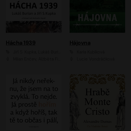
Hácha 1939
Hájovna
Jiří S. Kupka, Lukáš Burian
Karla Kubíková
Milan Enčev, Alžběta Fišerová, Marek Helma, Antonín Hardt, Jitka Sedláčková, Lukáš Burian, Vojtěch Havelka
Lucie Vondráčková