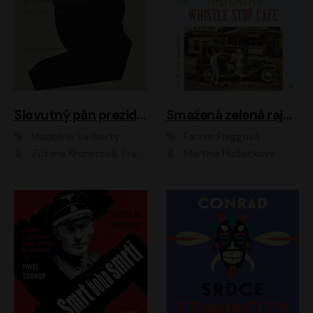
Slovutný pán prezident
Smažená zelená rajčata ve Whistle Stop Cafe
Madeline Vadkerty
Fannie Flaggová
Zuzana Kronerová, František Kovár, Božidara Turzonovová, Ľuboš Kostelný, Kristína Svarinská, Miro Noga, Richard Stanke, Lucia Siposová, Marián Miezga, Dado Nagy, Slávka Halčáková, Peter Rúfus, Filip Tůma, Lukáš Latinák, Dušan Kaprálik, Jana Oľhová, Stano Staško, Michal Hudák, Martin Kaprálik, Robo Jakab, Andrej Bán, Ivan Martinka, Martin Brezović, Patrik Lučan, Ondrej Kořínek, Scarlett Čanakyová, Andrej Žiarovský, Norbert Moravanský, Miro Králik, Marko Vrzgula, Ján Štrbák, Oliver Koniar, Roman Jaroš, Ján Kardoš, Barbora Kardošová, Ivan Kamenec, Madeline Vadkerty
Martina Hudečková