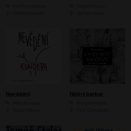
Iva Procházková
Vojtěch Rauer
Ondřej Brousek
Jáchym Šíma
Nevědění
Něžný barbar
Milan Kundera
Bohumil Hrabal
Radúz Mácha
Petr Čtvrtníček