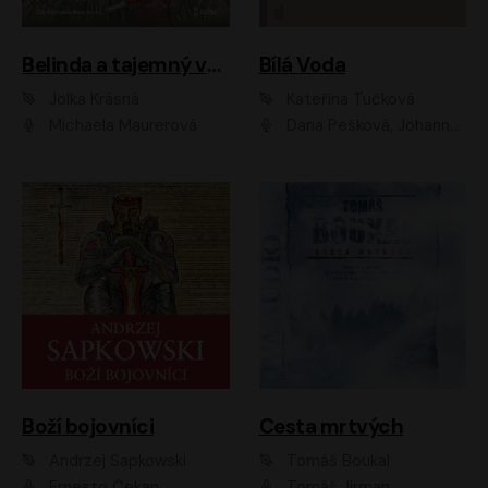
Belinda a tajemný výlet
Bílá Voda
Jolka Krásná
Kateřina Tučková
Michaela Maurerová
Dana Pešková, Johanna Tesařová, Ladislav Cigánek, Libuše Švormová, Oldřich Vlach, Pavla Tomicová, Petr Pochop, Tereza Vítů, Vanda Hybnerová
Boží bojovníci
Cesta mrtvých
Andrzej Sapkowski
Tomáš Boukal
Ernesto Čekan
Tomáš Jirman