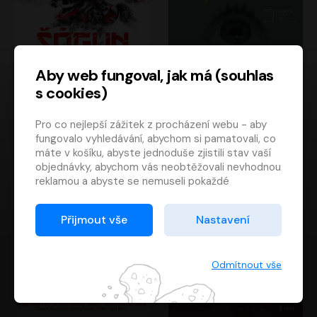
Aby web fungoval, jak má (souhlas
s cookies)
Šógun
Tajemství
Pro co nejlepší zážitek z procházení webu - aby
James Clavell
Tereza Dobiášová
fungovalo vyhledávání, abychom si pamatovali, co
Pavel Soukup
Milena Steinmasslová
máte v košíku, abyste jednoduše zjistili stav vaší
objednávky, abychom vás neobtěžovali nevhodnou
reklamou a abyste se nemuseli pokaždé
přihlašovat.
Proto od vás potřebujeme souhlas se
Přijmout vše
Nastavení
zpracováním souborů cookies
, tj. malých souborů,
které se dočasně ukládají ve vašem prohlížeči.
Děkujeme, že nám ho dáte a pomůžete nám tak
Odmítnout vše
web zlepšovat.