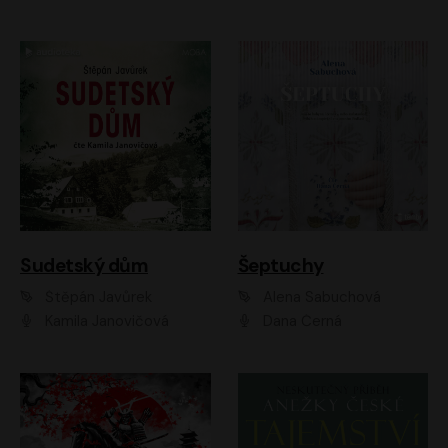
Sudetský dům
Šeptuchy
Štěpán Javůrek
Alena Sabuchová
Kamila Janovičová
Dana Černá