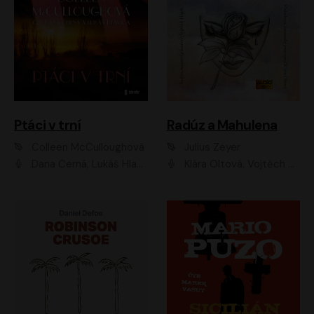
Ptáci v trní
Radúz a Mahulena
Colleen McCulloughová
Julius Zeyer
Dana Černá, Lukáš Hlavica
Klára Oltová, Vojtěch Hájek, Růžena Merunková, Dušan Sitek, Simona Postlerová, Ljuba Krbová, Petr Lněnička, Saša Rašilov