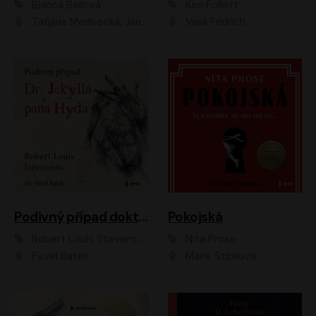
Bianca Bellová
Ken Follett
Taťjana Medvecká, Jan Vlasák
Vasil Fridrich
Podivný případ doktora Jekylla a pana Hyda
Pokojská
Robert Louis Stevenson
Nita Prose
Pavel Batěk
Marie Štípková