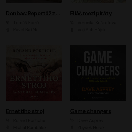
Donbas: Reportáž z ukrajinského konfliktu
Eliáš mezi piráty
Tomáš Forró
Veronika Krištofová
Pavel Batěk
Vojtěch Hájek
Ernettiho stroj
Game changers
Roland Portiche
Dave Asprey
Michal Bumbálek
Zbyšek Horák