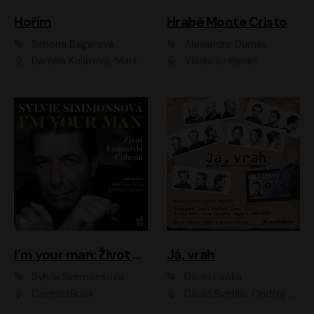
Hořím
Hrabě Monte Cristo
Simona Bagarová
Alexandre Dumas
Daniela Kolářová, Martha Issová, Pavel Řezníček, Klára Melíšková, Kryštof Hádek, Zdeněk Svěrák, Simona Bagarová
Vladislav Beneš
I'm your man: Život Leonarda Cohena
Já, vrah
Sylvie Simmonsová
David Laňka
OneHotBook
David Švehlík, Ondřej Malý, Anna Fialová, Cyril Dobrý, Vojtěch Vondráček, David Novotný, Ladislav Cigánek