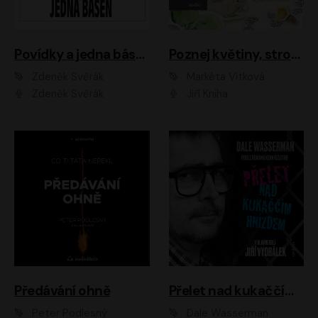
Povídky a jedna báseň
Poznej květiny, stromy, zvířátka
Zdeněk Svěrák
Markéta Vítková
Zdeněk Svěrák
Jiří Kniha
Předávání ohně
Přelet nad kukaččím hnízdem
Peter Podlesný
Dale Wasserman