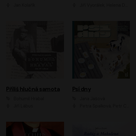
Jan Kolařík
Jiří Vyorálek, Helena Dvořáková, Pavel Šimčík, Ondřej Rychlý, Radek Holub, Filip Kaňkovský, Luboš Veselý, Tomáš Dastlík, Tereza Dočkalová, David Nyč
Příliš hlučná samota
Psí dny
Bohumil Hrabal
Jana Jašová
Jiří Lábus
Petra Špalková, Petr Čtvrtníček