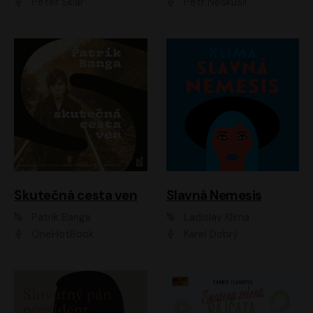
Peter Sklár
Petr Neskusil
Skutečná cesta ven
Slavná Nemesis
Patrik Banga
Ladislav Klíma
OneHotBook
Karel Dobrý