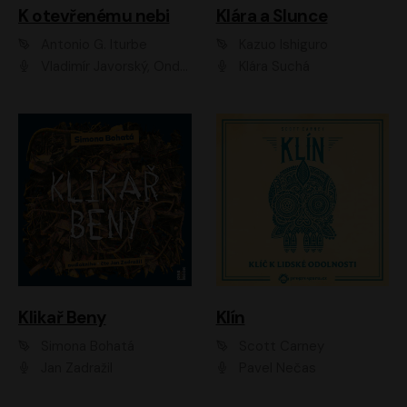
K otevřenému nebi
Klára a Slunce
Antonio G. Iturbe
Kazuo Ishiguro
Vladimír Javorský, Ondřej Brousek
Klára Suchá
Klikař Beny
Klín
Simona Bohatá
Scott Carney
Jan Zadražil
Pavel Nečas