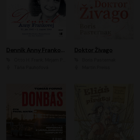
Denník Anny Frankovej
Doktor Živago
Otto H. Frank, Mirjam Pressler
Boris Pasternak
Táňa Pauhofová
Martin Preiss