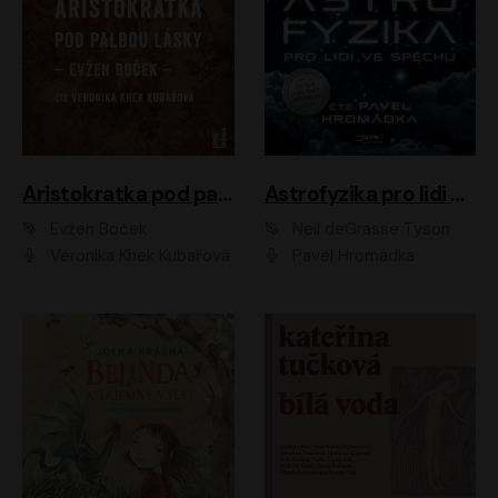
Aristokratka pod palbou lásky
Astrofyzika pro lidi ve spěchu
Evžen Boček
Neil deGrasse Tyson
Veronika Khek Kubařová
Pavel Hromádka