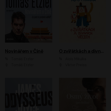
Novinářem v Číně
O zvířátkách a divných věcech
Tomáš Etzler
Alois Mikulka
Tomáš Etzler
Viktor Preiss