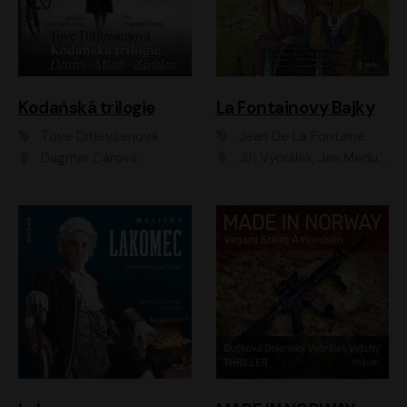
Kodaňská trilogie
La Fontainovy Bajky
Tove Ditlevsenová
Jean De La Fontaine
Dagmar Čárová
Jiří Vyorálek, Jan Meduna, Tereza Vilišová, Jitka Molavcová, Jan Vlasák, Petr Čtvrtníček, Vasil Fridrich, Jan Cina