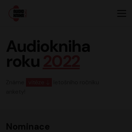
Hlavn
Men
Audiokniha roku
Audiokniha
roku
2022
Známe
vítěze
letošního ročníku
ankety!
Nominace