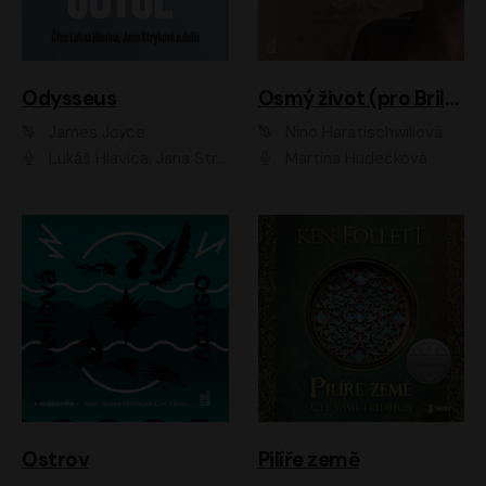
Odysseus
Osmý život (pro Brilku)
James Joyce
Nino Haratischwiliová
Lukáš Hlavica, Jana Stryková
Martina Hudečková
Ostrov
Pilíře země