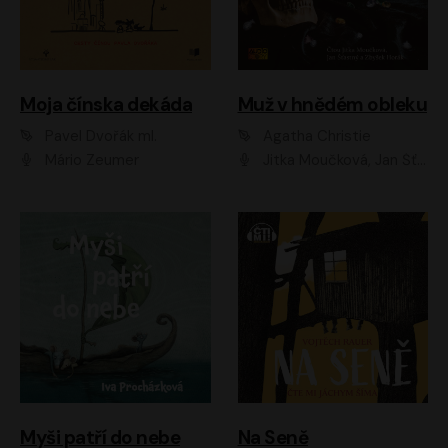
Moja čínska dekáda
Muž v hnědém obleku
Pavel Dvořák ml.
Agatha Christie
Mário Zeumer
Jitka Moučková, Jan Šťastný, Zbyšek Horák
Myši patří do nebe
Na Seně