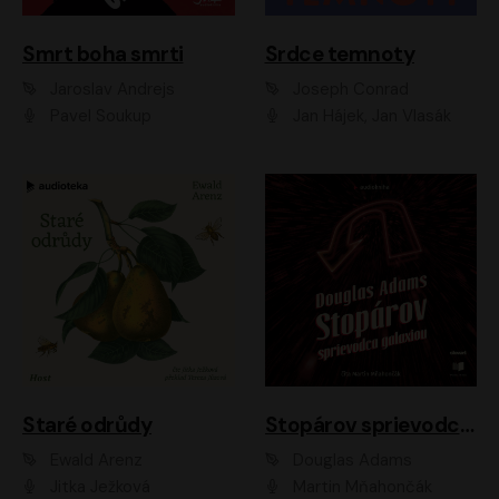
Smrt boha smrti
Srdce temnoty
Jaroslav Andrejs
Joseph Conrad
Pavel Soukup
Jan Hájek, Jan Vlasák
Staré odrůdy
Stopárov sprievodca galaxiou
Ewald Arenz
Douglas Adams
Jitka Ježková
Martin Mňahončák