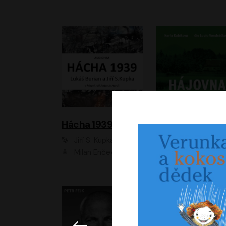
Hácha 1939
Hájovna
Jiří S. Kupka, Lukáš Burian
Karla Kubíková
Milan Enčev, Alžběta Fišerová, Marek Helma, Antonín Hardt, Jitka Sedláčková, Lukáš Burian, Vojtěch Havelka
Lucie Vondráčk