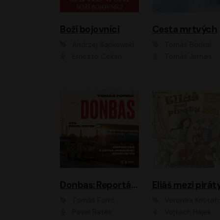
Boží bojovníci
Cesta mrtvých
Andrzej Sapkowski
Tomáš Boukal
Ernesto Čekan
Tomáš Jirman
Donbas: Reportáž z ukrajinského konfliktu
Eliáš mezi pirát
Tomáš Forró
Veronika Krištof
Pavel Batěk
Vojtěch Hájek