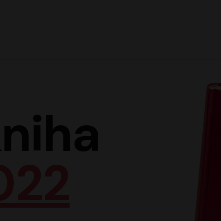
Hlav
niha
022