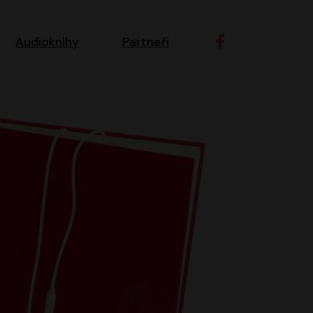
ní navigace
Audioknihy
Partneři