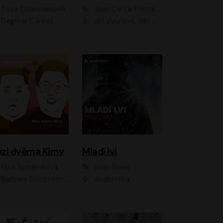
Tove Ditlevsenová
Jean De La Fontaine
Dagmar Čárová
Jiří Vyorálek, Jan Meduna, Tereza Vilišová, Jitka Molavcová, Jan Vlasák, Petr Čtvrtníček, Vasil Fridrich, Jan Cina
zi dvěma Kimy
Mladí lvi
Nina Špitálníková
Irwin Shaw
Barbora Goldmannová
Audiotéka