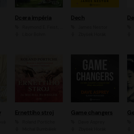
Dcera impéria
Dech
Raymond E. Feist, Janny Wurts
James Nestor
Libor Böhm
Zbyšek Horák
y
Ernettiho stroj
Game changers
Ge
ová
Roland Portiche
Dave Asprey
Michal Bumbálek
Zbyšek Horák