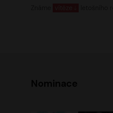
Známe
vítěze
letošního r
Nominace