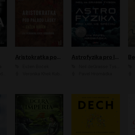
Aristokratka pod palbou lásky
Astrofyzika pro lidi ve spěchu
a
Evžen Boček
Neil deGrasse Tyson
rtišková - Nejezchlebová, Jiří Wohanka
Veronika Khek Kubařová
Pavel Hromádka