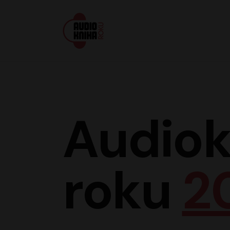
Audiokniha roku
Audiok
roku
2