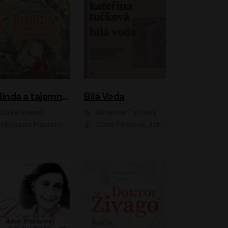
Belinda a tajemný výlet
Bílá Voda
Jolka Krásná
Kateřina Tučková
Michaela Maurerová
Dana Pešková, Johanna Tesařová, Ladislav Cigánek, Libuše Švormová, Oldřich Vlach, Pavla Tomicová, Petr Pochop, Tereza Vítů, Vanda Hybnerová