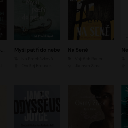
Muž v hnědém obleku
Myši patří do nebe
Na Seně
Ne
Iva Procházková
Vojtěch Rauer
ák
Ondřej Brousek
Jáchym Šíma