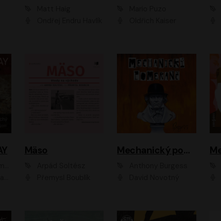
Matt Haig
Mario Puzo
Ondřej Endru Havlík
Oldřich Kaiser
AY
Mäso
Mechanický pomeranč
Me
en
Arpád Soltész
Anthony Burgess
av Etzler
Přemysl Boublík
David Novotný