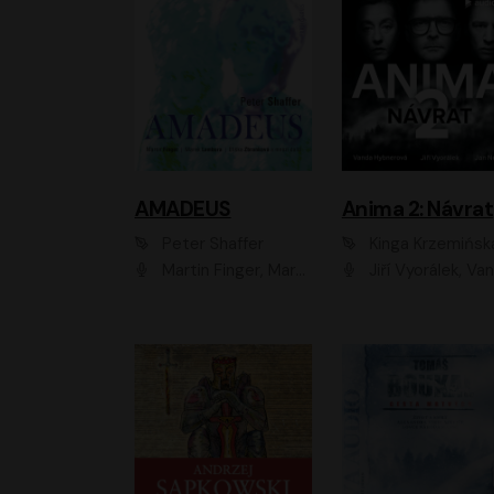
AMADEUS
Anima 2: Návrat
Peter Shaffer
Kinga Krzemińsk
Martin Finger, Marek Lambora, Eliška Zbanková, Martin Písařík, Václav Neužil, Kamil Halbich, Aleš Procházka, Miroslav Táborský, Hanuš Bor, Jan Hájek
Jiří Vyorálek, Vanda Hybnerová, Jan Nedbal, Tereza Vilišová, Matylda Miškovská, Johana Tesařová, Jana Boušková, Ivana Uhlířová, Martin Myšička, Dana Černá, Ladislav Frej, Miroslav Hanuš, Zuzana Kronerová, Pavel Neškudla, Luboš Veselý, Jan Holík, Ondřej Malý, Leoš Noha, Karolína Baranová, Jan Battěk, Kryštof Bartoš, Daniela Čermáková, Hanuš Bor, Petr Gojda, Lucie Laňková, Jan Horák Radúz Mácha, Jan Meduna, Marta Menes, Jaromíra Mílová, Michal Sieczkowski, Jiří Suchánek, Anežka Šťastná, Lenka V