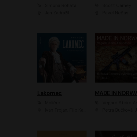
Simona Bohatá
Scott Carney
Jan Zadražil
Pavel Nečas
Lakomec
MADE IN NORW
Moliére
Vegard Steiro Amunds
Ivan Trojan, Filip Kaňkovský, Ondřej Brousek, Anežka Šťastná, Klára Suchá, Jaromír Meduna, Dana Černá, Václav Vydra, Jiří Knot, Petr Lněnička, Lubor Šplíchal, Jiří Maryško, Petr Šplíchal
Petra Bučková, Jan Dolanský, Jiří Vyorálek, Ondřej Rychlý, Ondřej Vetchý, Klára Suchá, Jan Vlasák, Jana Stryková, Igor Bareš, Mirosl