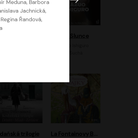
mír Meduna, Barbora
nislava Jachnická,
 Regina Řandová,
a
K otevřenému nebi
Klára a Slunce
Antonio G. Iturbe
Kazuo Ishiguro
Vladimír Javorský, Ondřej Brousek
Klára Suchá
daňská trilogie
La Fontainovy Bajky