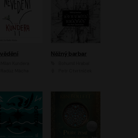
vědění
Něžný barbar
Milan Kundera
Bohumil Hrabal
Radúz Mácha
Petr Čtvrtníček