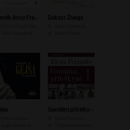
Denník Anny Frankovej
Doktor Živago
Otto H. Frank, Mirjam Pressler
Boris Pasternak
Táňa Pauhofová
Martin Preiss
jša
Geniální přítelkyně
Arthur Golden
Elena Ferrante
Jorga Hrušková
Taťjana Medvecká