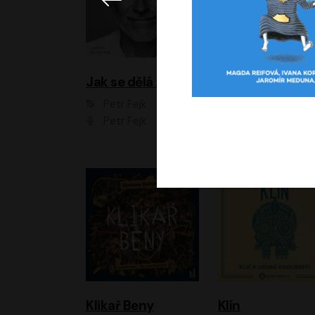
Jak se dělá zoo
Petr Fejk
Ondřej Neff
Petr Fejk
Libor Hruška
Klikař Beny
Klín