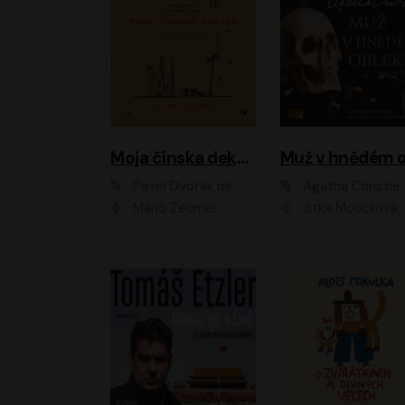
Moja čínska dekáda
Pavel Dvořák ml.
Agatha Christie
Mário Zeumer
Jitka Moučková, Jan Šťastný, Zbyšek Hor