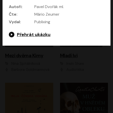
Autoři:
Pavel Dvořák ml.
Čte:
Mário Zeumer
Vydal:
Publixing
Přehrát ukázku
Mezi dvěma Kimy
Mladí lvi
Nina Špitálníková
Irwin Shaw
Barbora Goldmannová
Audiotéka