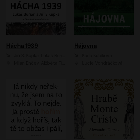
Hácha 1939
Hájovna
Jiří S. Kupka, Lukáš Burian
Karla Kubíková
Milan Enčev, Alžběta Fišerová, Marek Helma, Antonín Hardt, Jitka Sedláčková, Lukáš Burian, Vojtěch Havelka
Lucie Vondráčková