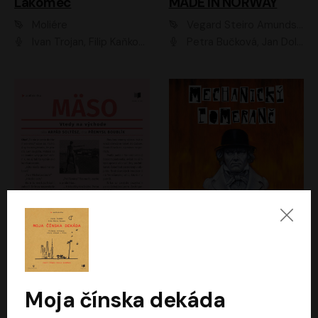
Lakomec
MADE IN NORWAY
Moliére
Vegard Steiro Amundsen
Ivan Trojan, Filip Kaňkovský, Ondřej Brousek, Anežka Šťastná, Klára Suchá, Jaromír Meduna, Dana Černá, Václav Vydra, Jiří Knot, Petr Lněnička, Lubor Šplíchal, Jiří Maryško, Petr Šplíchal
Petra Bučková, Jan Dolanský, Jiří Vyorálek, Ondřej Rychlý, Ondřej Vetchý, Klára Suchá, Jan Vlasák, Jana Stryková, Igor Bareš, Miroslav Etzler
Mäso
Mechanický pomeranč
Arpád Soltész
Anthony Burgess
Přemysl Boublík
David Novotný
Moja čínska dekáda