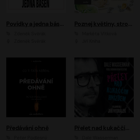
Povídky a jedna báseň
Poznej květiny, stromy, zvířátka
Zdeněk Svěrák
Markéta Vítková
Zdeněk Svěrák
Jiří Kniha
Předávání ohně
Přelet nad kukaččím hnízdem
Peter Podlesný
Dale Wasserman