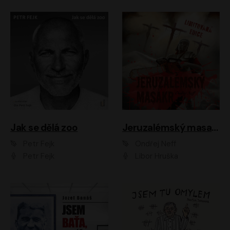
Jak se dělá zoo
Jeruzalémský masakr
Petr Fejk
Ondřej Neff
Petr Fejk
Libor Hruška