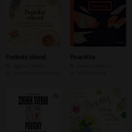
Poslední víkend
Poupátka
Agatha Christie
Hana Lehečková
Jitka Moučková, Otakar Brousek ml., Lenka Termerová, Šárka Krausová, Radek Hoppe, Petr Stach, Viktor Dvořák, Klára Oltová, Andrea Elsnerová, Saša Rašilov, Vojtěch Hájek, Barbora Vágnerová
Martha Issová