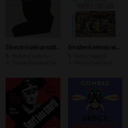
Slovutný pán prezident
Smažená zelená rajčata ve Whistle Stop Cafe
Madeline Vadkerty
Fannie Flaggová
Zuzana Kronerová, František Kovár, Božidara Turzonovová, Ľuboš Kostelný, Kristína Svarinská, Miro Noga, Richard Stanke, Lucia Siposová, Marián Miezga, Dado Nagy, Slávka Halčáková, Peter Rúfus, Filip Tůma, Lukáš Latinák, Dušan Kaprálik, Jana Oľhová, Stano Staško, Michal Hudák, Martin Kaprálik, Robo Jakab, Andrej Bán, Ivan Martinka, Martin Brezović, Patrik Lučan, Ondrej Kořínek, Scarlett Čanakyová, Andrej Žiarovský, Norbert Moravanský, Miro Králik, Marko Vrzgula, Ján Štrbák, Oliver Koniar, Roman Jaroš, Ján Kardoš, Barbora Kardošová, Ivan Kamenec, Madeline Vadkerty
Martina Hudečková