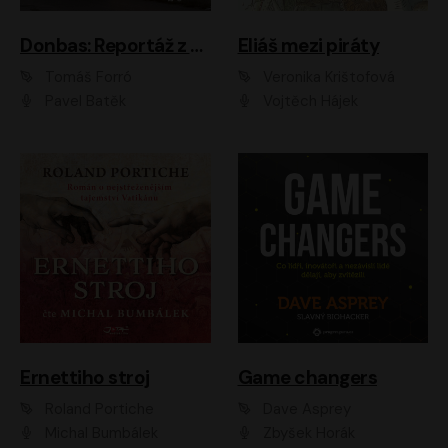
Donbas: Reportáž z ukrajinského konfliktu
Eliáš mezi piráty
Tomáš Forró
Veronika Krištofová
Pavel Batěk
Vojtěch Hájek
Ernettiho stroj
Game changers
Roland Portiche
Dave Asprey
Michal Bumbálek
Zbyšek Horák