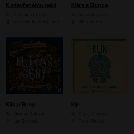
K otevřenému nebi
Klára a Slunce
Antonio G. Iturbe
Kazuo Ishiguro
Vladimír Javorský, Ondřej Brousek
Klára Suchá
Klikař Beny
Klín
Simona Bohatá
Scott Carney
Jan Zadražil
Pavel Nečas