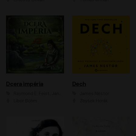
Dcera impéria
Dech
Raymond E. Feist, Janny Wurts
James Nestor
Libor Böhm
Zbyšek Horák