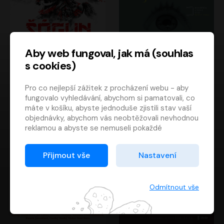
Aby web fungoval, jak má (souhlas
s cookies)
Šógun
Tajemství
Pro co nejlepší zážitek z procházení webu - aby
James Clavell
Tereza Dobiášová
fungovalo vyhledávání, abychom si pamatovali, co
Pavel Soukup
Milena Steinmasslová
máte v košíku, abyste jednoduše zjistili stav vaší
objednávky, abychom vás neobtěžovali nevhodnou
reklamou a abyste se nemuseli pokaždé
přihlašovat.
Proto od vás potřebujeme souhlas se
Přijmout vše
Nastavení
zpracováním souborů cookies
, tj. malých souborů,
které se dočasně ukládají ve vašem prohlížeči.
Děkujeme, že nám ho dáte a pomůžete nám tak
Odmítnout vše
web zlepšovat.