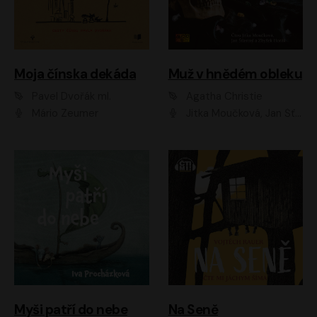
Moja čínska dekáda
Muž v hnědém obleku
Pavel Dvořák ml.
Agatha Christie
Mário Zeumer
Jitka Moučková, Jan Šťastný, Zbyšek Horák
Myši patří do nebe
Na Seně