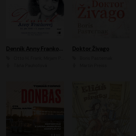
Denník Anny Frankovej
Doktor Živago
Otto H. Frank, Mirjam Pressler
Boris Pasternak
Táňa Pauhofová
Martin Preiss