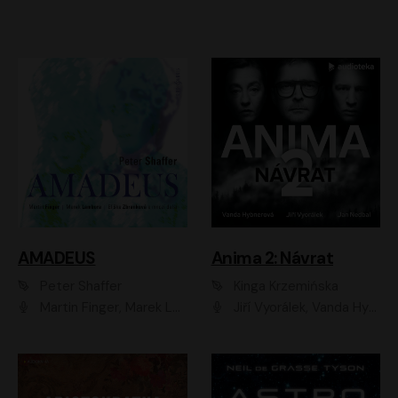
AMADEUS
Anima 2: Návrat
Peter Shaffer
Kinga Krzemińska
Martin Finger, Marek Lambora, Eliška Zbanková, Martin Písařík, Václav Neužil, Kamil Halbich, Aleš Procházka, Miroslav Táborský, Hanuš Bor, Jan Hájek
Jiří Vyorálek, Vanda Hybnerová, Jan Nedbal, Tereza Vilišová, Matylda Miškovská, Johana Tesařová, Jana Boušková, Ivana Uhlířová, Martin Myšička, Dana Černá, Ladislav Frej, Miroslav Hanuš, Zuzana Kronerová, Pavel Neškudla, Luboš Veselý, Jan Holík, Ondřej Malý, Leoš Noha, Karolína Baranová, Jan Battěk, Kryštof Bartoš, Daniela Čermáková, Hanuš Bor, Petr Gojda, Lucie Laňková, Jan Horák Radúz Mácha, Jan Meduna, Marta Menes, Jaromíra Mílová, Michal Sieczkowski, Jiří Suchánek, Anežka Šťastná, Lenka Vrtišková - Nejezchlebová, Jiří Wohanka