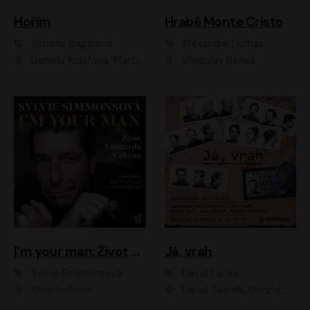
Hořím
Hrabě Monte Cristo
Simona Bagarová
Alexandre Dumas
Daniela Kolářová, Martha Issová, Pavel Řezníček, Klára Melíšková, Kryštof Hádek, Zdeněk Svěrák, Simona Bagarová
Vladislav Beneš
I'm your man: Život Leonarda Cohena
Já, vrah
Sylvie Simmonsová
David Laňka
OneHotBook
David Švehlík, Ondřej Malý, Anna Fialová, Cyril Dobrý, Vojtěch Vondráček, David Novotný, Ladislav Cigánek