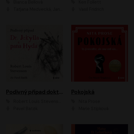
Bianca Bellová
Ken Follett
Taťjana Medvecká, Jan Vlasák
Vasil Fridrich
Podivný případ doktora Jekylla a pana Hyda
Pokojská
Robert Louis Stevenson
Nita Prose
Pavel Batěk
Marie Štípková