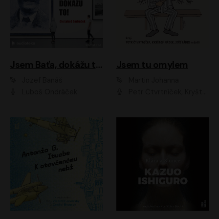
Jsem Baťa, dokážu to!
Jsem tu omylem
Jozef Banáš
Martin Johanna
Luboš Ondráček
Petr Čtvrtníček, Kryštof Hádek, Jiří Lábus, Dana Černá, Miroslav Táborský, Oldřich Navrátil, Milan Šteindler, David Vávra, Marie Tomsová