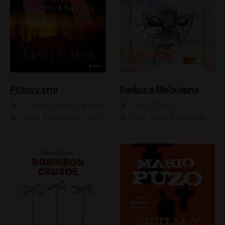
Ptáci v trní
Radúz a Mahulena
Colleen McCulloughová
Julius Zeyer
Dana Černá, Lukáš Hlavica
Klára Oltová, Vojtěch Hájek, Růžena Merunková, Dušan Sitek, Simona Postlerová, Ljuba Krbová, Petr Lněnička, Saša Rašilov