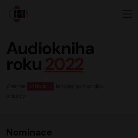
Hlavn
Men
Audiokniha roku
Audiokniha
roku
2022
Známe
vítěze
letošního ročníku
ankety!
Nominace