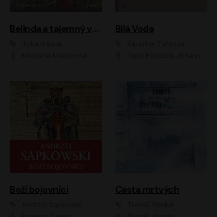
Belinda a tajemný výlet
Bílá Voda
Jolka Krásná
Kateřina Tučková
Michaela Maurerová
Dana Pešková, Johanna Tesařová, Ladislav Cigánek, Libuše Švormová, Oldřich Vlach, Pavla Tomicová, Petr Pochop, Tereza Vítů, Vanda Hybnerová
Boží bojovníci
Cesta mrtvých
Andrzej Sapkowski
Tomáš Boukal
Ernesto Čekan
Tomáš Jirman