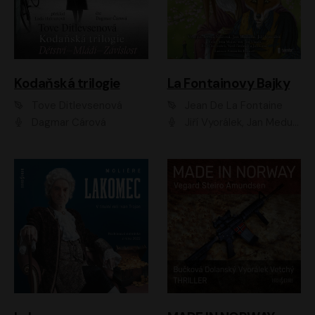
Kodaňská trilogie
La Fontainovy Bajky
Tove Ditlevsenová
Jean De La Fontaine
Dagmar Čárová
Jiří Vyorálek, Jan Meduna, Tereza Vilišová, Jitka Molavcová, Jan Vlasák, Petr Čtvrtníček, Vasil Fridrich, Jan Cina