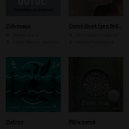
Odysseus
Osmý život (pro Brilku)
James Joyce
Nino Haratischwiliová
Lukáš Hlavica, Jana Stryková
Martina Hudečková
Ostrov
Pilíře země