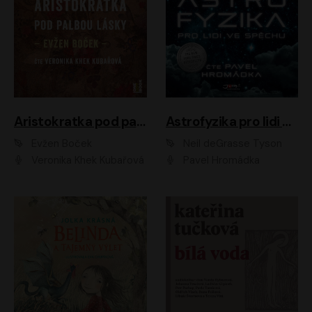
Aristokratka pod palbou lásky
Astrofyzika pro lidi ve spěchu
Evžen Boček
Neil deGrasse Tyson
Veronika Khek Kubařová
Pavel Hromádka