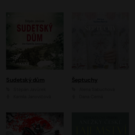
Sudetský dům
Šeptuchy
Štěpán Javůrek
Alena Sabuchová
Kamila Janovičová
Dana Černá