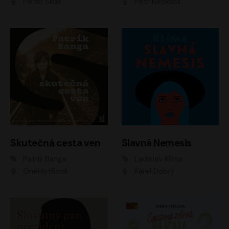
Peter Sklár
Petr Neskusil
Skutečná cesta ven
Slavná Nemesis
Patrik Banga
Ladislav Klíma
OneHotBook
Karel Dobrý