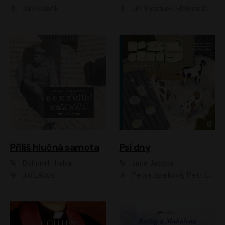
Jan Kolařík
Jiří Vyorálek, Helena Dvořáková, Pavel Šimčík, Ondřej Rychlý, Radek Holub, Filip Kaňkovský, Luboš Veselý, Tomáš Dastlík, Tereza Dočkalová, David Nyč
Příliš hlučná samota
Psí dny
Bohumil Hrabal
Jana Jašová
Jiří Lábus
Petra Špalková, Petr Čtvrtníček