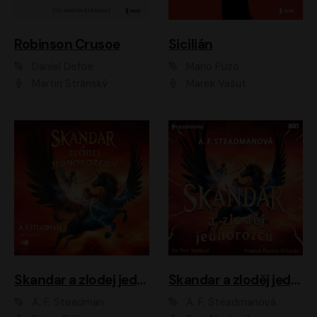
Robinson Crusoe
Sicilián
Daniel Defoe
Mario Puzo
Martin Stránský
Marek Vašut
Skandar a zlodej jednorožcov
Skandar a zloděj jednorožců
A. F. Steadman
A. F. Steadmanová