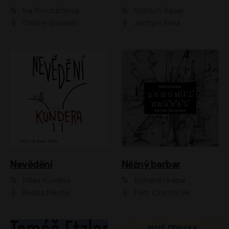
Iva Procházková
Vojtěch Rauer
Ondřej Brousek
Jáchym Šíma
Nevědění
Něžný barbar
Milan Kundera
Bohumil Hrabal
Radúz Mácha
Petr Čtvrtníček