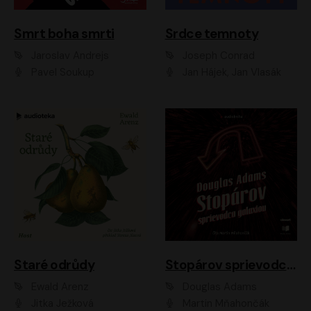
Smrt boha smrti
Srdce temnoty
Jaroslav Andrejs
Joseph Conrad
Pavel Soukup
Jan Hájek, Jan Vlasák
Staré odrůdy
Stopárov sprievodca galaxiou
Ewald Arenz
Douglas Adams
Jitka Ježková
Martin Mňahončák