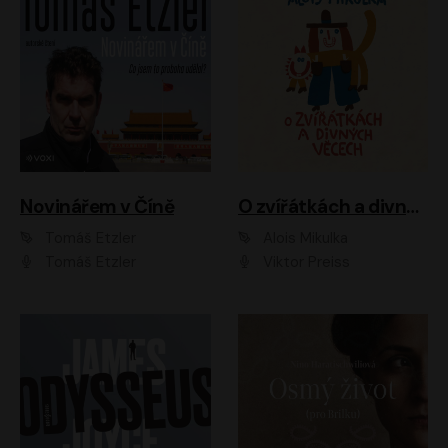
Novinářem v Číně
O zvířátkách a divných věcech
Tomáš Etzler
Alois Mikulka
Tomáš Etzler
Viktor Preiss