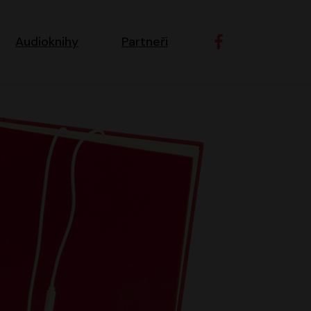
ní navigace
Audioknihy
Partneři