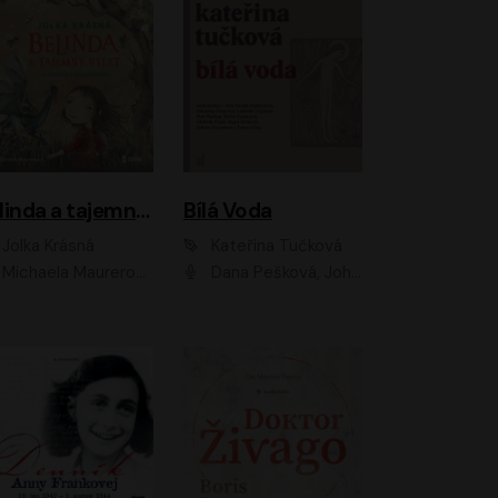
Belinda a tajemný výlet
Bílá Voda
Jolka Krásná
Kateřina Tučková
Michaela Maurerová
Dana Pešková, Johanna Tesařová, Ladislav Cigánek, Libuše Švormová, Oldřich Vlach, Pavla Tomicová, Petr Pochop, Tereza Vítů, Vanda Hybnerová