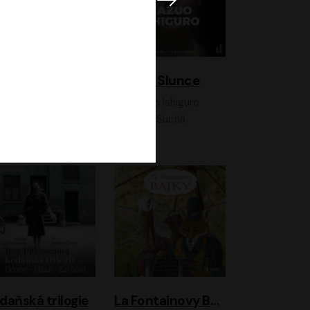
K otevřenému nebi
Klára a Slunce
Antonio G. Iturbe
Kazuo Ishiguro
Vladimír Javorský, Ondřej Brousek
Klára Suchá
daňská trilogie
La Fontainovy Bajky