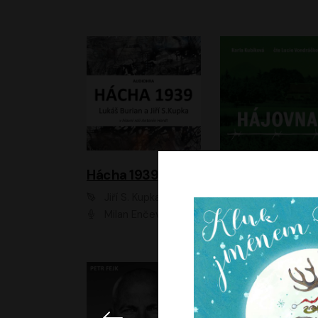
Hácha 1939
Hájovna
Jiří S. Kupka, Lukáš Burian
Karla Kubíková
Milan Enčev, Alžběta Fišerová, Marek Helma, Antonín Hardt, Jitka Sedláčková, Lukáš Burian, Vojtěch Havelka
Lucie Vondráčk