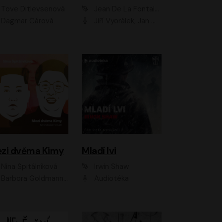
Tove Ditlevsenová
Jean De La Fontaine
Dagmar Čárová
Jiří Vyorálek, Jan Meduna, Tereza Vilišová, Jitka Molavcová, Jan Vlasák, Petr Čtvrtníček, Vasil Fridrich, Jan Cina
zi dvěma Kimy
Mladí lvi
Nina Špitálníková
Irwin Shaw
Barbora Goldmannová
Audiotéka