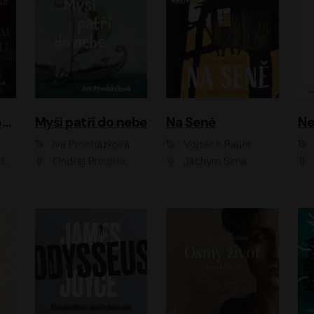
Muž v hnědém obleku
Myši patří do nebe
Na Seně
Ne
Iva Procházková
Vojtěch Rauer
ák
Ondřej Brousek
Jáchym Šíma