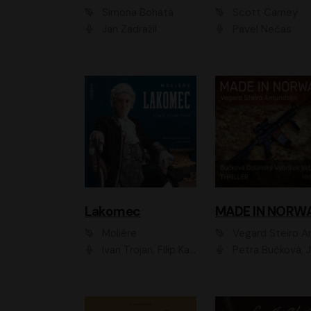
Simona Bohatá
Scott Carney
Jan Zadražil
Pavel Nečas
Lakomec
MADE IN NORW
Moliére
Vegard Steiro Amunds
Ivan Trojan, Filip Kaňkovský, Ondřej Brousek, Anežka Šťastná, Klára Suchá, Jaromír Meduna, Dana Černá, Václav Vydra, Jiří Knot, Petr Lněnička, Lubor Šplíchal, Jiří Maryško, Petr Šplíchal
Petra Bučková, Jan Dolanský, Jiří Vyorálek, Ondřej Rychlý, Ondřej Vetchý, Klára Suchá, Jan Vlasák, Jana Stryková, Igor Bareš, Mirosl