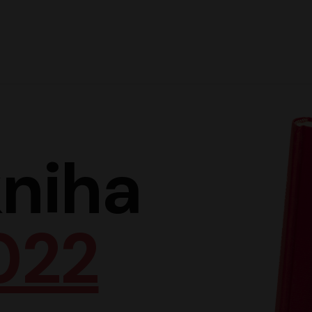
Hlav
niha
022