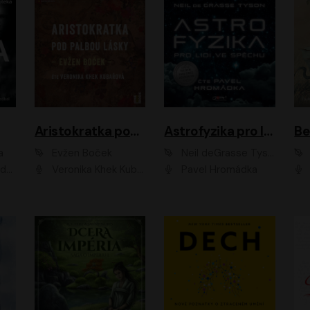
Aristokratka pod palbou lásky
Astrofyzika pro lidi ve spěchu
a
Evžen Boček
Neil deGrasse Tyson
rtišková - Nejezchlebová, Jiří Wohanka
Veronika Khek Kubařová
Pavel Hromádka