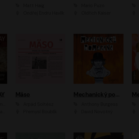
Matt Haig
Mario Puzo
Ondřej Endru Havlík
Oldřich Kaiser
AY
Mäso
Mechanický pomeranč
Me
en
Arpád Soltész
Anthony Burgess
av Etzler
Přemysl Boublík
David Novotný