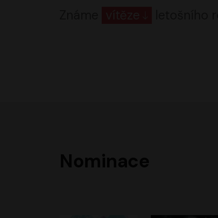
Známe
vítěze
letošního r
Nominace