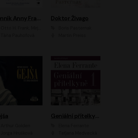
Denník Anny Frankovej
Doktor Živago
Otto H. Frank, Mirjam Pressler
Boris Pasternak
Táňa Pauhofová
Martin Preiss
jša
Geniální přítelkyně
Arthur Golden
Elena Ferrante
Jorga Hrušková
Taťjana Medvecká