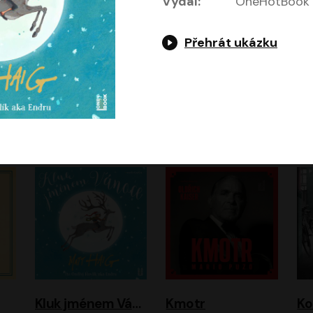
Vydal:
OneHotBook
Přehrát ukázku
Jeruzalémský masakr
Jsem Baťa, dokážu to!
Jsem tu omylem
Jozef Banáš
Martin Johanna
Luboš Ondráček
Petr Čtvrtníček, Kryštof Hádek, Jiří Lábus, Dana Černá, Miroslav Táborský, Oldřich Navrátil, Milan Šteindler, David Vávra, Marie Tomsová
Kluk jménem Vánoce
Kmotr
Ko