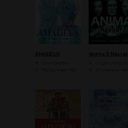
AMADEUS
Anima 2: Návrat
Peter Shaffer
Kinga Krzemińsk
Martin Finger, Marek Lambora, Eliška Zbanková, Martin Písařík, Václav Neužil, Kamil Halbich, Aleš Procházka, Miroslav Táborský, Hanuš Bor, Jan Hájek
Jiří Vyorálek, Vanda Hybnerová, Jan Nedbal, Tereza Vilišová, Matylda Miškovská, Johana Tesařová, Jana Boušková, Ivana Uhlířová, Martin Myšička, Dana Černá, Ladislav Frej, Miroslav Hanuš, Zuzana Kronerová, Pavel Neškudla, Luboš Veselý, Jan Holík, Ondřej Malý, Leoš Noha, Karolína Baranová, Jan Battěk, Kryštof Bartoš, Daniela Čermáková, Hanuš Bor, Petr Gojda, Lucie Laňková, Jan Horák Radúz Mácha, Jan Meduna, Marta Menes, Jaromíra Mílová, Michal Sieczkowski, Jiří Suchánek, Anežka Šťastná, Lenka V