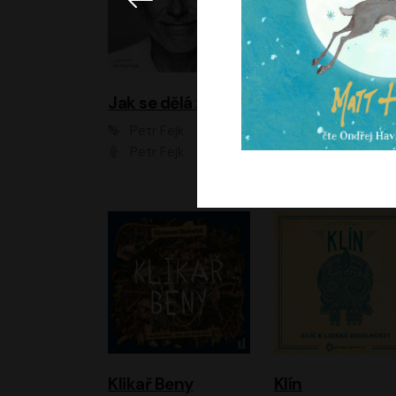
Jak se dělá zoo
Petr Fejk
Ondřej Neff
Petr Fejk
Libor Hruška
Klikař Beny
Klín