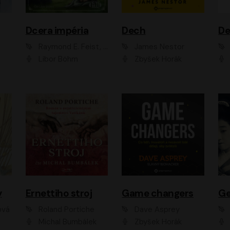
Dcera impéria
Dech
Raymond E. Feist, Janny Wurts
James Nestor
Libor Böhm
Zbyšek Horák
y
Ernettiho stroj
Game changers
Ge
ová
Roland Portiche
Dave Asprey
Michal Bumbálek
Zbyšek Horák