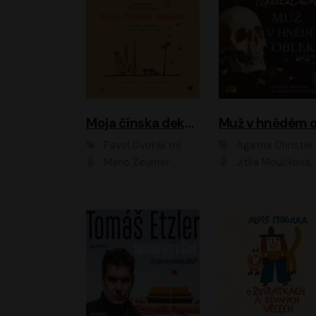
Moja čínska dekáda
Pavel Dvořák ml.
Agatha Christie
Mário Zeumer
Jitka Moučková, Jan Šťastný, Zbyšek Hor