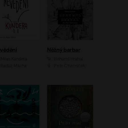
vědění
Něžný barbar
Milan Kundera
Bohumil Hrabal
Radúz Mácha
Petr Čtvrtníček