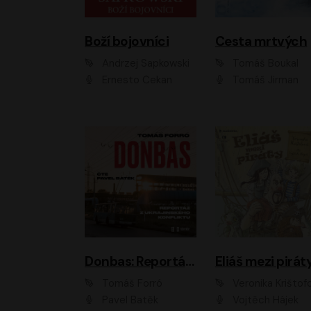
Boží bojovníci
Cesta mrtvých
Andrzej Sapkowski
Tomáš Boukal
Ernesto Čekan
Tomáš Jirman
Donbas: Reportáž z ukrajinského konfliktu
Eliáš mezi pirát
Tomáš Forró
Veronika Krištof
Pavel Batěk
Vojtěch Hájek