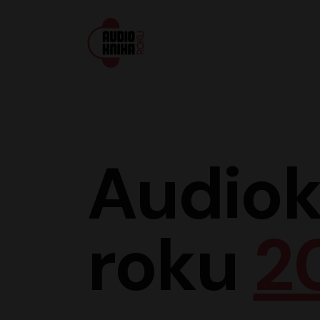
Audiokniha roku
Audiok
roku
2