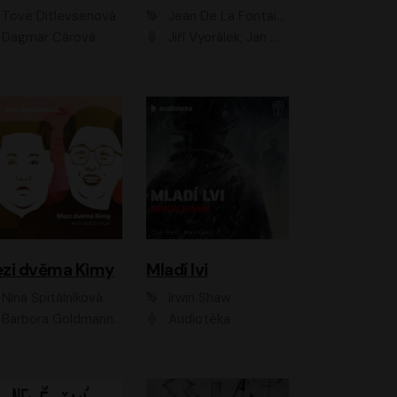
Tove Ditlevsenová
Jean De La Fontaine
Dagmar Čárová
Jiří Vyorálek, Jan Meduna, Tereza Vilišová, Jitka Molavcová, Jan Vlasák, Petr Čtvrtníček, Vasil Fridrich, Jan Cina
zi dvěma Kimy
Mladí lvi
Nina Špitálníková
Irwin Shaw
Barbora Goldmannová
Audiotéka