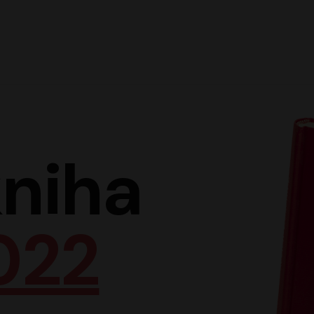
Hlav
niha
022