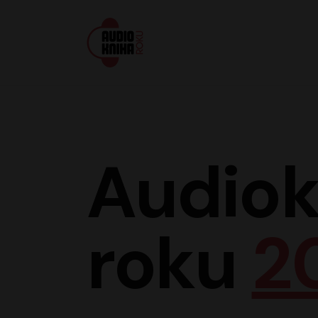
Audiokniha roku
Audiok
roku
2