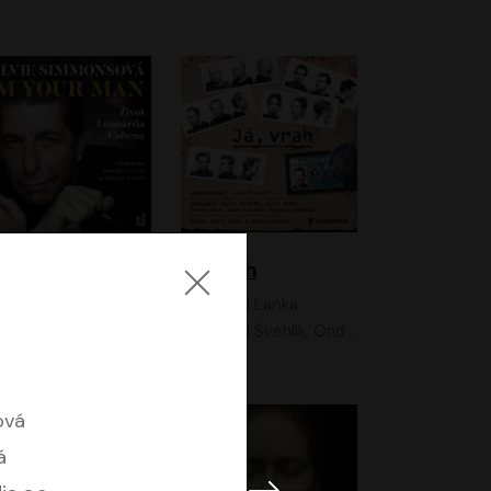
I'm your man: Život Leonarda Cohena
Já, vrah
Sylvie Simmonsová
David Laňka
OneHotBook
David Švehlík, Ondřej Malý, Anna Fialová, Cyril Dobrý, Vojtěch Vondráček, David Novotný, Ladislav Cigánek
ová
á