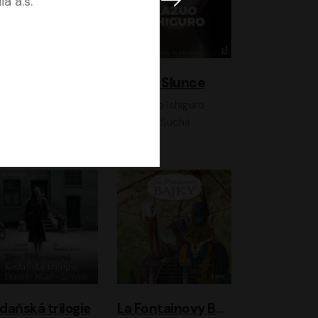
a a.s.
K otevřenému nebi
Klára a Slunce
Antonio G. Iturbe
Kazuo Ishiguro
Vladimír Javorský, Ondřej Brousek
Klára Suchá
daňská trilogie
La Fontainovy Bajky