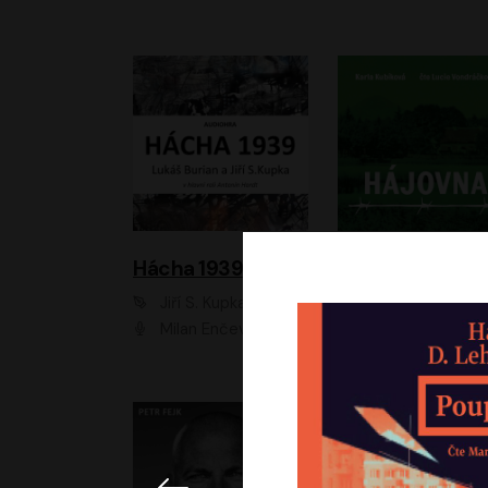
Hácha 1939
Hájovna
Jiří S. Kupka, Lukáš Burian
Karla Kubíková
Milan Enčev, Alžběta Fišerová, Marek Helma, Antonín Hardt, Jitka Sedláčková, Lukáš Burian, Vojtěch Havelka
Lucie Vondráčk