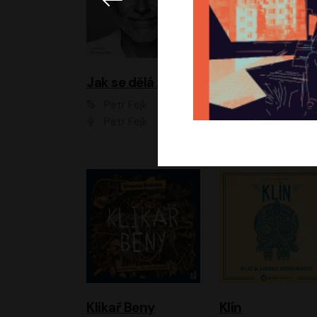
Jak se dělá zoo
Petr Fejk
Ondřej Neff
Petr Fejk
Libor Hruška
Klikař Beny
Klín