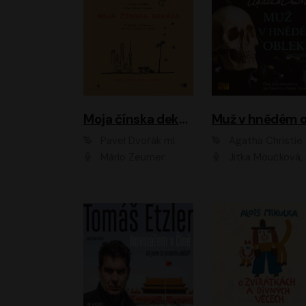
Moja čínska dekáda
Pavel Dvořák ml.
Agatha Christie
Mário Zeumer
Jitka Moučková, Jan Šťastný, Zbyšek Hor