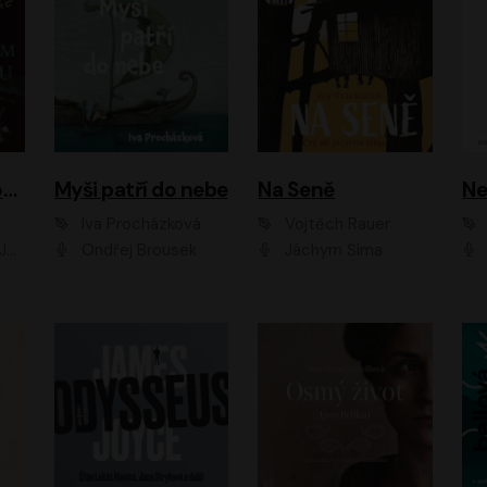
Muž v hnědém obleku
Myši patří do nebe
Na Seně
Ne
Iva Procházková
Vojtěch Rauer
ák
Ondřej Brousek
Jáchym Šíma