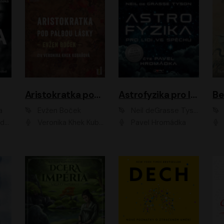
Aristokratka pod palbou lásky
Astrofyzika pro lidi ve spěchu
a
Evžen Boček
Neil deGrasse Tyson
rtišková - Nejezchlebová, Jiří Wohanka
Veronika Khek Kubařová
Pavel Hromádka