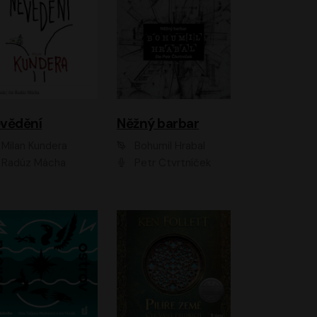
vědění
Něžný barbar
Milan Kundera
Bohumil Hrabal
Radúz Mácha
Petr Čtvrtníček