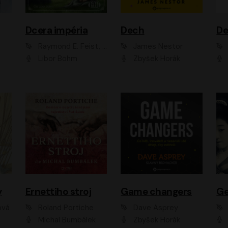
Dcera impéria
Dech
Raymond E. Feist, Janny Wurts
James Nestor
Libor Böhm
Zbyšek Horák
y
Ernettiho stroj
Game changers
Ge
ová
Roland Portiche
Dave Asprey
Michal Bumbálek
Zbyšek Horák