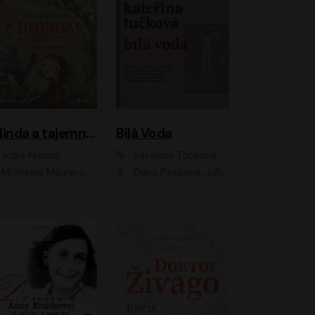
Belinda a tajemný výlet
Bílá Voda
Jolka Krásná
Kateřina Tučková
Michaela Maurerová
Dana Pešková, Johanna Tesařová, Ladislav Cigánek, Libuše Švormová, Oldřich Vlach, Pavla Tomicová, Petr Pochop, Tereza Vítů, Vanda Hybnerová