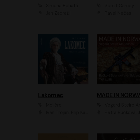
Simona Bohatá
Scott Carney
Jan Zadražil
Pavel Nečas
Lakomec
MADE IN NORW
Moliére
Vegard Steiro Amunds
Ivan Trojan, Filip Kaňkovský, Ondřej Brousek, Anežka Šťastná, Klára Suchá, Jaromír Meduna, Dana Černá, Václav Vydra, Jiří Knot, Petr Lněnička, Lubor Šplíchal, Jiří Maryško, Petr Šplíchal
Petra Bučková, Jan Dolanský, Jiří Vyorálek, Ondřej Rychlý, Ondřej Vetchý, Klára Suchá, Jan Vlasák, Jana Stryková, Igor Bareš, Mirosl