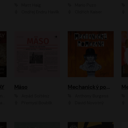
Matt Haig
Mario Puzo
Ondřej Endru Havlík
Oldřich Kaiser
AY
Mäso
Mechanický pomeranč
Me
en
Arpád Soltész
Anthony Burgess
av Etzler
Přemysl Boublík
David Novotný