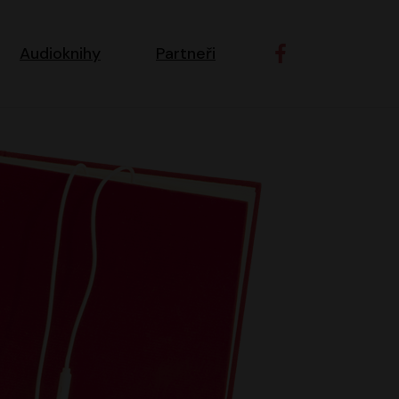
ní navigace
Audioknihy
Partneři