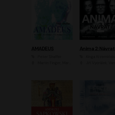
AMADEUS
Anima 2: Návrat
Peter Shaffer
Kinga Krzemińsk
Martin Finger, Marek Lambora, Eliška Zbanková, Martin Písařík, Václav Neužil, Kamil Halbich, Aleš Procházka, Miroslav Táborský, Hanuš Bor, Jan Hájek
Jiří Vyorálek, Vanda Hybnerová, Jan Nedbal, Tereza Vilišová, Matylda Miškovská, Johana Tesařová, Jana Boušková, Ivana Uhlířová, Martin Myšička, Dana Černá, Ladislav Frej, Miroslav Hanuš, Zuzana Kronerová, Pavel Neškudla, Luboš Veselý, Jan Holík, Ondřej Malý, Leoš Noha, Karolína Baranová, Jan Battěk, Kryštof Bartoš, Daniela Čermáková, Hanuš Bor, Petr Gojda, Lucie Laňková, Jan Horák Radúz Mácha, Jan Meduna, Marta Menes, Jaromíra Mílová, Michal Sieczkowski, Jiří Suchánek, Anežka Šťastná, Lenka V