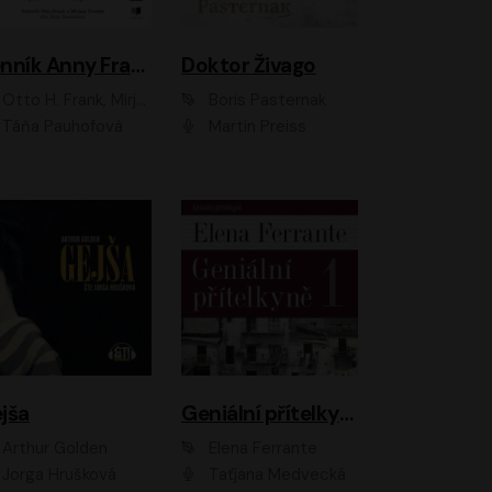
Denník Anny Frankovej
Doktor Živago
Otto H. Frank, Mirjam Pressler
Boris Pasternak
Táňa Pauhofová
Martin Preiss
jša
Geniální přítelkyně
Arthur Golden
Elena Ferrante
Jorga Hrušková
Taťjana Medvecká