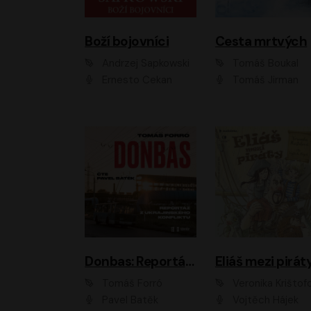
Boží bojovníci
Cesta mrtvých
Andrzej Sapkowski
Tomáš Boukal
Ernesto Čekan
Tomáš Jirman
Donbas: Reportáž z ukrajinského konfliktu
Eliáš mezi pirát
Tomáš Forró
Veronika Krištof
Pavel Batěk
Vojtěch Hájek