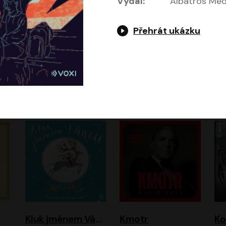
Vydal:
Albatros Medi
Přehrát ukázku
Jeruzalémský masakr
Jsem Baťa, dokážu to!
Jsem tu omylem
Jozef Banáš
Martin Johanna
Luboš Ondráček
Petr Čtvrtníček, Kryštof Hádek, Jiří Lábus, Dana Černá, Miroslav Táborský, Oldřich Navrátil, Milan Šteindler, David Vávra, Marie Tomsová
Kluk jménem Vánoce
Kmotr
Ko