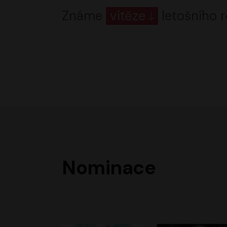
Známe
vítěze
letošního r
Nominace