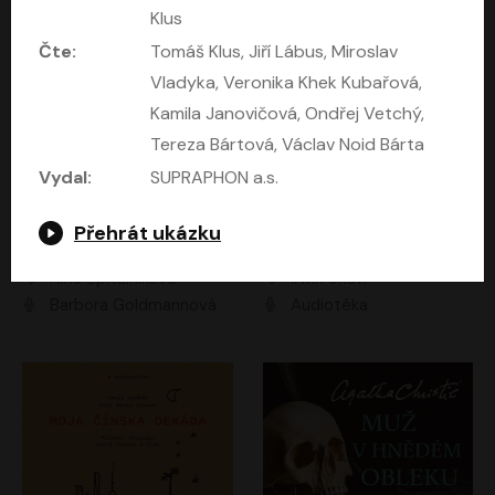
Klus
Čte:
Tomáš Klus, Jiří Lábus, Miroslav
Vladyka, Veronika Khek Kubařová,
Kamila Janovičová, Ondřej Vetchý,
Tereza Bártová, Václav Noid Bárta
Vydal:
SUPRAPHON a.s.
Přehrát ukázku
Mezi dvěma Kimy
Mladí lvi
Nina Špitálníková
Irwin Shaw
Barbora Goldmannová
Audiotéka