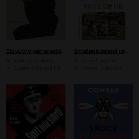
Slovutný pán prezident
Smažená zelená rajčata ve Whistle Stop Cafe
Madeline Vadkerty
Fannie Flaggová
Zuzana Kronerová, František Kovár, Božidara Turzonovová, Ľuboš Kostelný, Kristína Svarinská, Miro Noga, Richard Stanke, Lucia Siposová, Marián Miezga, Dado Nagy, Slávka Halčáková, Peter Rúfus, Filip Tůma, Lukáš Latinák, Dušan Kaprálik, Jana Oľhová, Stano Staško, Michal Hudák, Martin Kaprálik, Robo Jakab, Andrej Bán, Ivan Martinka, Martin Brezović, Patrik Lučan, Ondrej Kořínek, Scarlett Čanakyová, Andrej Žiarovský, Norbert Moravanský, Miro Králik, Marko Vrzgula, Ján Štrbák, Oliver Koniar, Roman Jaroš, Ján Kardoš, Barbora Kardošová, Ivan Kamenec, Madeline Vadkerty
Martina Hudečková