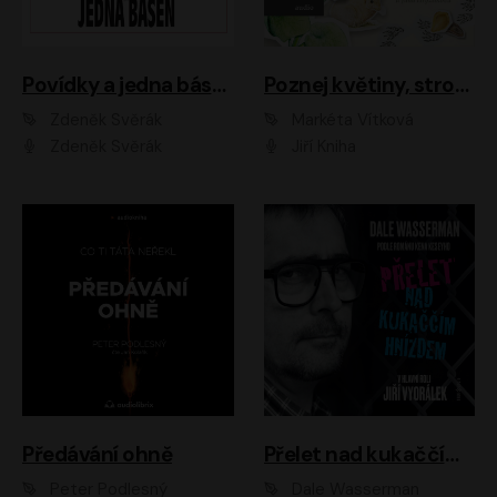
Povídky a jedna báseň
Poznej květiny, stromy, zvířátka
Zdeněk Svěrák
Markéta Vítková
Zdeněk Svěrák
Jiří Kniha
Předávání ohně
Přelet nad kukaččím hnízdem
Peter Podlesný
Dale Wasserman