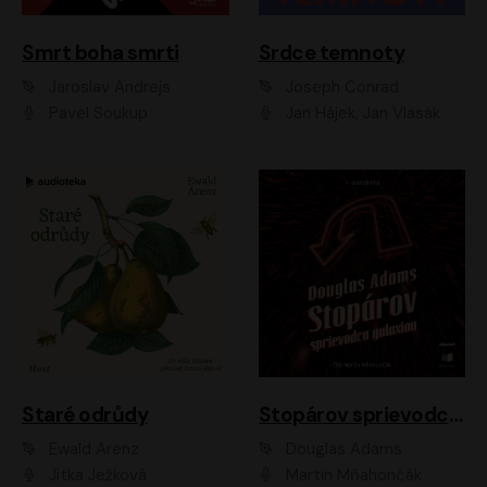
Smrt boha smrti
Srdce temnoty
Jaroslav Andrejs
Joseph Conrad
Pavel Soukup
Jan Hájek, Jan Vlasák
Staré odrůdy
Stopárov sprievodca galaxiou
Ewald Arenz
Douglas Adams
Jitka Ježková
Martin Mňahončák