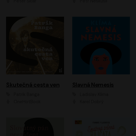
Peter Sklár
Petr Neskusil
Skutečná cesta ven
Slavná Nemesis
Patrik Banga
Ladislav Klíma
OneHotBook
Karel Dobrý