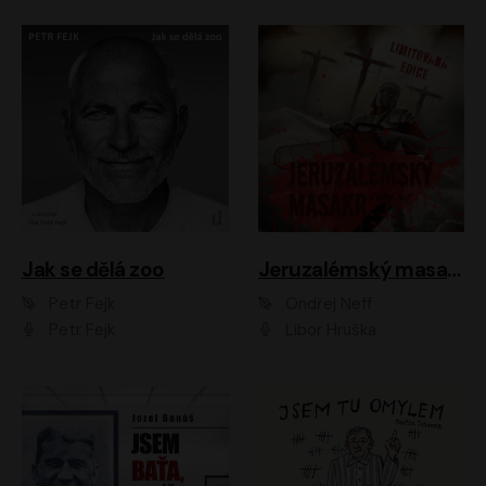
Jak se dělá zoo
Jeruzalémský masakr
Petr Fejk
Ondřej Neff
Petr Fejk
Libor Hruška