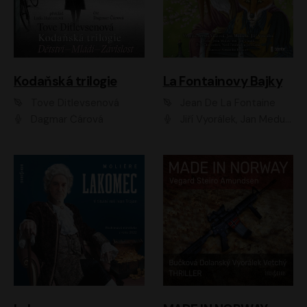
Kodaňská trilogie
La Fontainovy Bajky
Tove Ditlevsenová
Jean De La Fontaine
Dagmar Čárová
Jiří Vyorálek, Jan Meduna, Tereza Vilišová, Jitka Molavcová, Jan Vlasák, Petr Čtvrtníček, Vasil Fridrich, Jan Cina