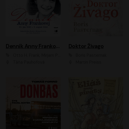
Denník Anny Frankovej
Doktor Živago
Otto H. Frank, Mirjam Pressler
Boris Pasternak
Táňa Pauhofová
Martin Preiss