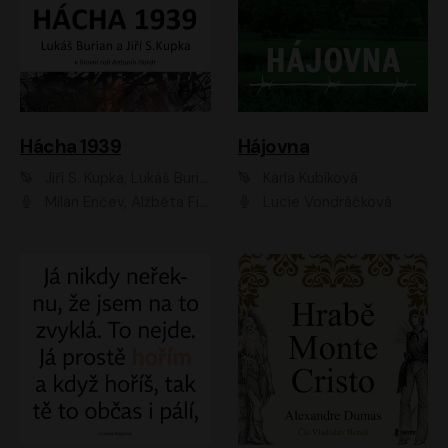
Hácha 1939
Hájovna
Jiří S. Kupka, Lukáš Burian
Karla Kubíková
Milan Enčev, Alžběta Fišerová, Marek Helma, Antonín Hardt, Jitka Sedláčková, Lukáš Burian, Vojtěch Havelka
Lucie Vondráčková