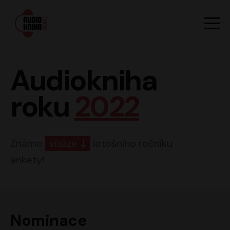
Hlavn
Men
Audiokniha roku
Audiokniha
roku
2022
Známe
vítěze
letošního ročníku
ankety!
Nominace