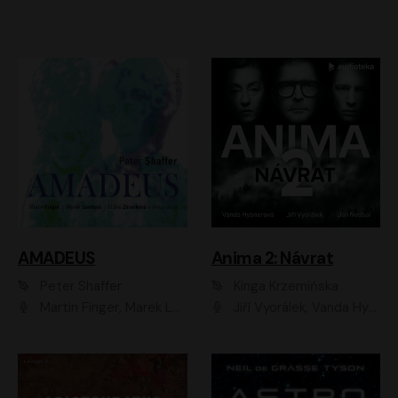
AMADEUS
Anima 2: Návrat
Peter Shaffer
Kinga Krzemińska
Martin Finger, Marek Lambora, Eliška Zbanková, Martin Písařík, Václav Neužil, Kamil Halbich, Aleš Procházka, Miroslav Táborský, Hanuš Bor, Jan Hájek
Jiří Vyorálek, Vanda Hybnerová, Jan Nedbal, Tereza Vilišová, Matylda Miškovská, Johana Tesařová, Jana Boušková, Ivana Uhlířová, Martin Myšička, Dana Černá, Ladislav Frej, Miroslav Hanuš, Zuzana Kronerová, Pavel Neškudla, Luboš Veselý, Jan Holík, Ondřej Malý, Leoš Noha, Karolína Baranová, Jan Battěk, Kryštof Bartoš, Daniela Čermáková, Hanuš Bor, Petr Gojda, Lucie Laňková, Jan Horák Radúz Mácha, Jan Meduna, Marta Menes, Jaromíra Mílová, Michal Sieczkowski, Jiří Suchánek, Anežka Šťastná, Lenka Vrtišková - Nejezchlebová, Jiří Wohanka