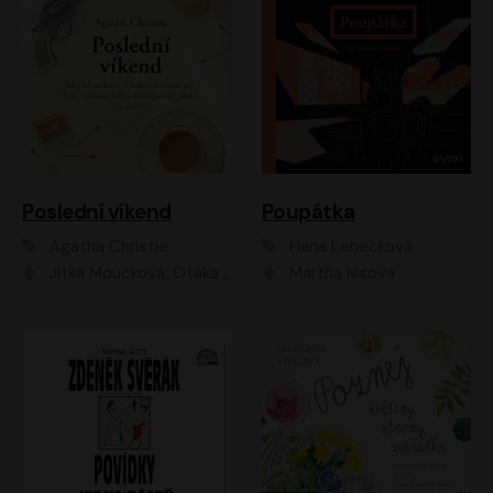
Poslední víkend
Poupátka
Agatha Christie
Hana Lehečková
Jitka Moučková, Otakar Brousek ml., Lenka Termerová, Šárka Krausová, Radek Hoppe, Petr Stach, Viktor Dvořák, Klára Oltová, Andrea Elsnerová, Saša Rašilov, Vojtěch Hájek, Barbora Vágnerová
Martha Issová