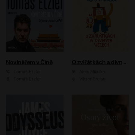
Novinářem v Číně
O zvířátkách a divných věcech
Tomáš Etzler
Alois Mikulka
Tomáš Etzler
Viktor Preiss