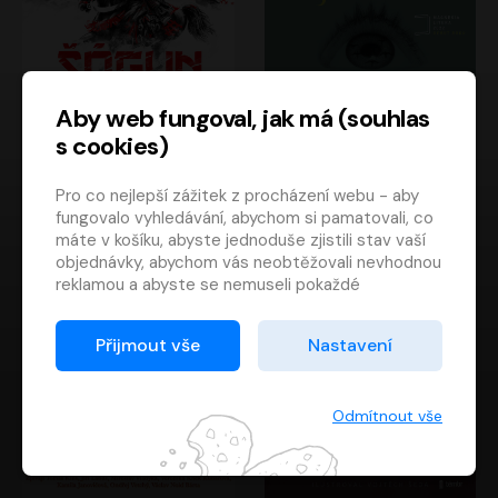
Aby web fungoval, jak má (souhlas
s cookies)
Šógun
Tajemství
Pro co nejlepší zážitek z procházení webu - aby
James Clavell
Tereza Dobiášová
fungovalo vyhledávání, abychom si pamatovali, co
Pavel Soukup
Milena Steinmasslová
máte v košíku, abyste jednoduše zjistili stav vaší
objednávky, abychom vás neobtěžovali nevhodnou
reklamou a abyste se nemuseli pokaždé
přihlašovat.
Proto od vás potřebujeme souhlas se
Přijmout vše
Nastavení
zpracováním souborů cookies
, tj. malých souborů,
které se dočasně ukládají ve vašem prohlížeči.
Děkujeme, že nám ho dáte a pomůžete nám tak
Odmítnout vše
web zlepšovat.