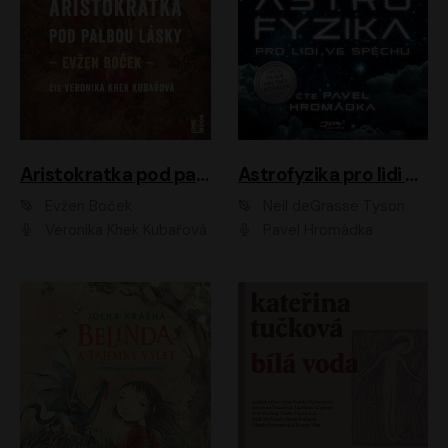
Aristokratka pod palbou lásky
Astrofyzika pro lidi ve spěchu
Evžen Boček
Neil deGrasse Tyson
Veronika Khek Kubařová
Pavel Hromádka