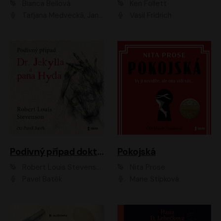
Bianca Bellová
Ken Follett
Taťjana Medvecká, Jan Vlasák
Vasil Fridrich
Podivný případ doktora Jekylla a pana Hyda
Pokojská
Robert Louis Stevenson
Nita Prose
Pavel Batěk
Marie Štípková