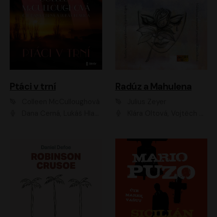
Ptáci v trní
Radúz a Mahulena
Colleen McCulloughová
Julius Zeyer
Dana Černá, Lukáš Hlavica
Klára Oltová, Vojtěch Hájek, Růžena Merunková, Dušan Sitek, Simona Postlerová, Ljuba Krbová, Petr Lněnička, Saša Rašilov