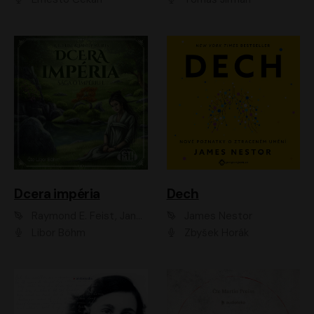
Dcera impéria
Dech
Raymond E. Feist, Janny Wurts
James Nestor
Libor Böhm
Zbyšek Horák