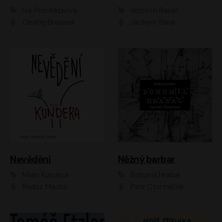
Iva Procházková
Vojtěch Rauer
Ondřej Brousek
Jáchym Šíma
Nevědění
Něžný barbar
Milan Kundera
Bohumil Hrabal
Radúz Mácha
Petr Čtvrtníček