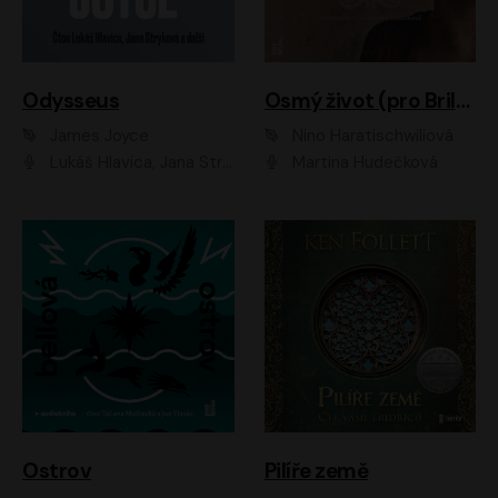
Odysseus
Osmý život (pro Brilku)
James Joyce
Nino Haratischwiliová
Lukáš Hlavica, Jana Stryková
Martina Hudečková
Ostrov
Pilíře země