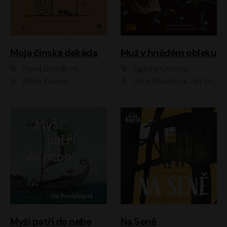
Moja čínska dekáda
Muž v hnědém obleku
Pavel Dvořák ml.
Agatha Christie
Mário Zeumer
Jitka Moučková, Jan Šťastný, Zbyšek Horák
Myši patří do nebe
Na Seně