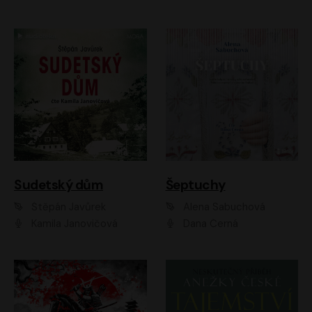
Sudetský dům
Šeptuchy
Štěpán Javůrek
Alena Sabuchová
Kamila Janovičová
Dana Černá