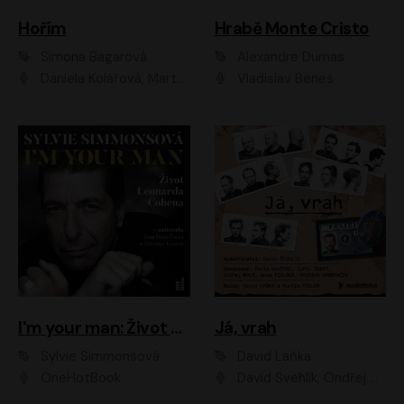
Hořím
Hrabě Monte Cristo
Simona Bagarová
Alexandre Dumas
Daniela Kolářová, Martha Issová, Pavel Řezníček, Klára Melíšková, Kryštof Hádek, Zdeněk Svěrák, Simona Bagarová
Vladislav Beneš
I'm your man: Život Leonarda Cohena
Já, vrah
Sylvie Simmonsová
David Laňka
OneHotBook
David Švehlík, Ondřej Malý, Anna Fialová, Cyril Dobrý, Vojtěch Vondráček, David Novotný, Ladislav Cigánek