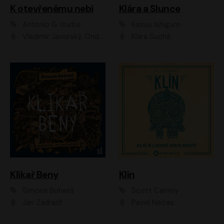
K otevřenému nebi
Klára a Slunce
Antonio G. Iturbe
Kazuo Ishiguro
Vladimír Javorský, Ondřej Brousek
Klára Suchá
Klikař Beny
Klín
Simona Bohatá
Scott Carney
Jan Zadražil
Pavel Nečas