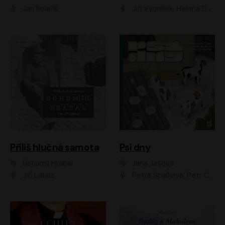
Jan Kolařík
Jiří Vyorálek, Helena Dvořáková, Pavel Šimčík, Ondřej Rychlý, Radek Holub, Filip Kaňkovský, Luboš Veselý, Tomáš Dastlík, Tereza Dočkalová, David Nyč
Příliš hlučná samota
Psí dny
Bohumil Hrabal
Jana Jašová
Jiří Lábus
Petra Špalková, Petr Čtvrtníček