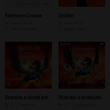
Robinson Crusoe
Sicilián
Daniel Defoe
Mario Puzo
Martin Stránský
Marek Vašut
Skandar a zlodej jednorožcov
Skandar a zloděj jednorožců
A. F. Steadman
A. F. Steadmanová