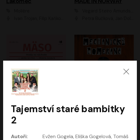
Lakomec
MADE IN NORWAY
Moliére
Vegard Steiro Amundsen
Ivan Trojan, Filip Kaňkovský, Ondřej Brousek, Anežka Šťastná, Klára Suchá, Jaromír Meduna, Dana Černá, Václav Vydra, Jiří Knot, Petr Lněnička, Lubor Šplíchal, Jiří Maryško, Petr Šplíchal
Petra Bučková, Jan Dolanský, Jiří Vyorálek, Ondřej Rychlý, Ondřej Vetchý, Klára Suchá, Jan Vlasák, Jana Stryková, Igor Bareš, Miroslav Etzler
Mäso
Mechanický pomeranč
Tajemství staré bambitky
Arpád Soltész
Anthony Burgess
2
Přemysl Boublík
David Novotný
Autoři:
Evžen Gogela, Eliška Gogelová, Tomáš