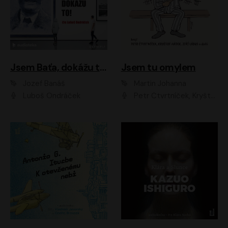
Jsem Baťa, dokážu to!
Jsem tu omylem
Jozef Banáš
Martin Johanna
Luboš Ondráček
Petr Čtvrtníček, Kryštof Hádek, Jiří Lábus, Dana Černá, Miroslav Táborský, Oldřich Navrátil, Milan Šteindler, David Vávra, Marie Tomsová