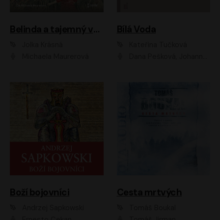
Belinda a tajemný výlet
Bílá Voda
Jolka Krásná
Kateřina Tučková
Michaela Maurerová
Dana Pešková, Johanna Tesařová, Ladislav Cigánek, Libuše Švormová, Oldřich Vlach, Pavla Tomicová, Petr Pochop, Tereza Vítů, Vanda Hybnerová
Boží bojovníci
Cesta mrtvých
Andrzej Sapkowski
Tomáš Boukal
Ernesto Čekan
Tomáš Jirman