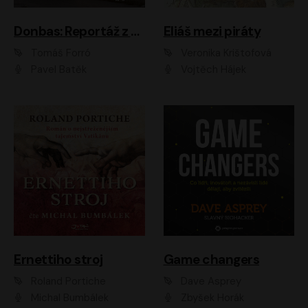
Donbas: Reportáž z ukrajinského konfliktu
Eliáš mezi piráty
Tomáš Forró
Veronika Krištofová
Pavel Batěk
Vojtěch Hájek
Ernettiho stroj
Game changers
Roland Portiche
Dave Asprey
Michal Bumbálek
Zbyšek Horák