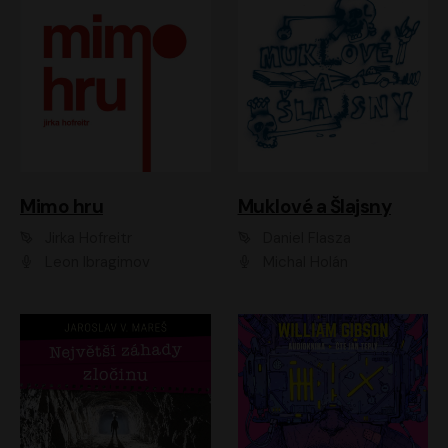
Muklové a Šlajsny
Mimo hru
Daniel Flasza
Jirka Hofreitr
Michal Holán
Leon Ibragimov