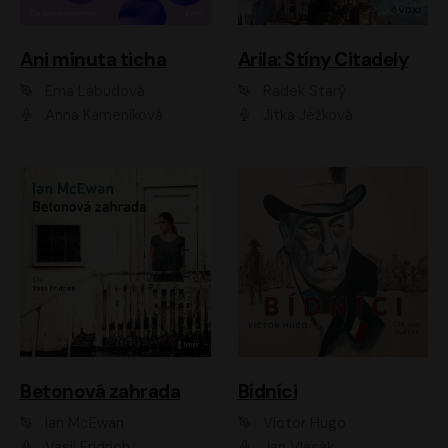
Ani minuta ticha
Arila: Stíny Citadely
Ema Labudová
Radek Starý
Anna Kameníková
Jitka Ježková
Betonová zahrada
Bídníci
Ian McEwan
Victor Hugo
Vasil Fridrich
Jan Vlasák