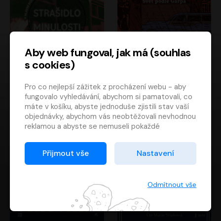
Aby web fungoval, jak má (souhlas
s cookies)
Strašidlo minulosti
Svět podle Garpa
Pro co nejlepší zážitek z procházení webu - aby
Jaroslav Velinský
John Irving
fungovalo vyhledávání, abychom si pamatovali, co
Libor Hruška
David Novotný
máte v košíku, abyste jednoduše zjistili stav vaší
objednávky, abychom vás neobtěžovali nevhodnou
reklamou a abyste se nemuseli pokaždé
přihlašovat.
Proto od vás potřebujeme souhlas se
Přijmout vše
Nastavení
zpracováním souborů cookies
, tj. malých souborů,
které se dočasně ukládají ve vašem prohlížeči.
Děkujeme, že nám ho dáte a pomůžete nám tak
Odmítnout vše
web zlepšovat.