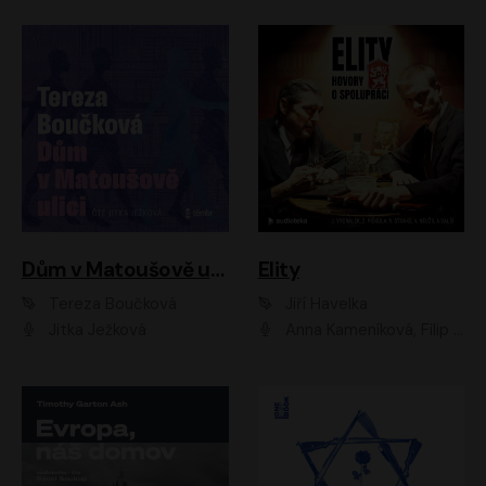
Dům v Matoušově ulici
Elity
Tereza Boučková
Jiří Havelka
Jitka Ježková
Anna Kameníková, Filip Březina, Jiří Lábus, Jiří Vyorálek, Klára Melíšková, Miloslav König, Miroslav Hanuš, Pavla Tomicová, Petr Lněnička, Richard Stanke, Taťjana Medveská, Václav Neužil, Vojtech Vondráček, Zdeněk Piškula