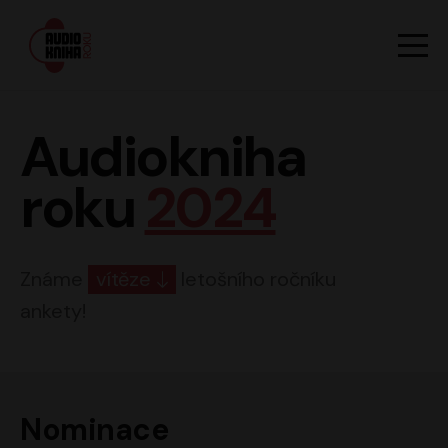
Hlavn
Men
Audiokniha roku
Audiokniha
roku
2024
Známe
vítěze
letošního ročníku
ankety!
Nominace