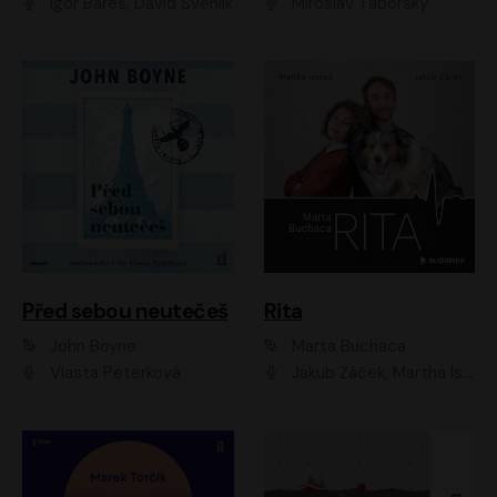
Igor Bareš, David Švehlík
Miroslav Táborský
Před sebou neutečeš
Rita
John Boyne
Marta Buchaca
Vlasta Peterková
Jakub Žáček, Martha Issová