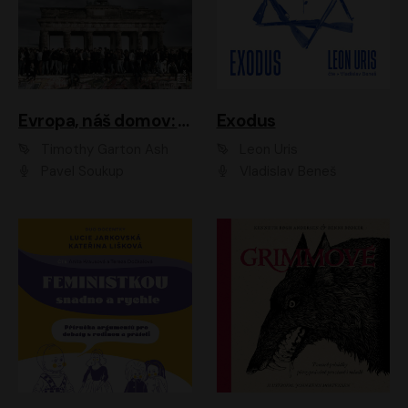
Evropa, náš domov: Od vylodění v Normandii po válku na Ukrajině
Exodus
Timothy Garton Ash
Leon Uris
Pavel Soukup
Vladislav Beneš