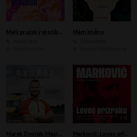
Malý pražský erotikon
Mám jméno
Patrik Hartl
Chanel Miller
David Novotný
Barbora Goldmannová
Marek Dvořák: Mezi nebem a pacientem
Markovič: Lovec přízraků