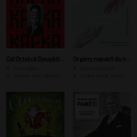
Od Ortelu k Doupěti – tucet Kafkových povídek
Orgány nepatří do nebe
Franz Kafka
Renata Kalenská
Jaroslav Plesl, Miloslav Mejzlík, David Novotný, Lukáš Hlavica, Jaromír Meduna, Václav Neužil, Otakar Brousek ml., Jan Holík, Václav Marhold
Ondřej Novák, Dana Černá, Martin Sláma, Petr Štěpán, Libor Hruška, Filip Jančík, Jakub Urbánek, Barbora Goldmannová, Karolína Zbořilová, Petra Šimberová, Richard Wágner, Klára Sochorová, Šárka Šildová, Zbyšek Horák, Anita Krausová