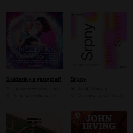
Sněženky a gangsteři
Srpny
Lenka Veverková, Tomáš Dianiška
Jakub Stanjura
Anna Kameníková, Nataša Bednářová, Tereza Hof, Taťjana Medvecká, Zuzana Slavíková, Šimon Krupa, Robert Mikluš, Jiří Vyorálek, Kryštof Hádek, Martin Hofmann, Martin Hruška
Veronika Lazorčáková