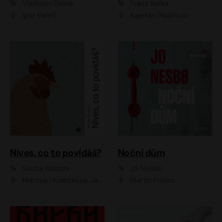
Vladislav Dolník
Franz Kafka
Igor Bareš
Kajetán Písařovic
Nives, co to povídáš?
Noční dům
Sacha Naspini
Jo Nesbo
Martina Hudečková, Jaromír Meduna, Zuzana Slavíková
Martin Preiss