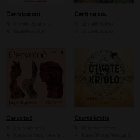
Černí baroni
Čerti nejsou
Miloslav Švandrlík
Zdeněk Svěrák
David Novotný
Zdeněk Svěrák
Červotoč
Čtvrté křídlo
Layla Martinez
Rebecca Yarros
Ivana Uhlířová, Helena Čermáková
Klára Oltová, Matouš Ruml