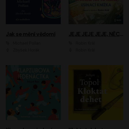
Jak se mění vědomí
JEJE JEJE JEJE, NĚCO SE MI DĚJE + PROBOUZECÍ KNÍŽKA + OPATRNĚ NA TO MRNĚ + USÍNACÍ KNÍŽKA
Michael Pollan
Robin Král
Zbyšek Horák
Robin Král