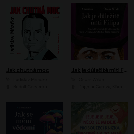
Jak chutná moc
Jak je důležité míti Filipa
Ladislav Mňačko
Oscar Wilde
Rudolf Červenka
Dagmar Čárová, Klára Suchá, Martin Hruška, Otakar Brousek ml., Pavel Neškudla, Radek Hoppe, Šárka Krausová, Vanda Hybnerová, Viktor Dvořák