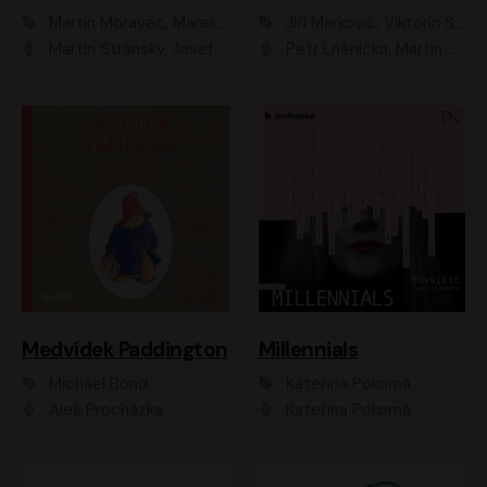
Martin Moravec, Marek Dvořák
Jiří Markovič, Viktorín Šulc
Martin Stránský, Josef Pejchal, Petra Bučková
Petr Lněnička, Martin Zahálka, Barbara Lukešová, Michal Zelenka
Medvídek Paddington
Millennials
Michael Bond
Kateřina Pokorná
Aleš Procházka
Kateřina Pokorná