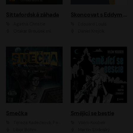
Sittafordská záhada
Skoncovat s Eddym B.
Agatha Christie
Édouard Louis
Otakar Brousek ml.
Daniel Krejčík
Smečka
Smějící se bestie
Tereza Kadečková, Petr Boček, Nelly Černohorská, Ondřej Kocáb, Ludmila Svozilová, Miroslav Pech, Karin Novotná, Jiří Sivok, Martin Štefko, Kateřina Malec Houfková, Tomáš Marton, Madla Pospíšilová Karasová, Michal Březina, Veronika Fiedlerová, Lukáš Vavrečka, Přemysl Krejčík, Mort Castle
Vilém Koubek
Libor Böhm
Martin Stránský