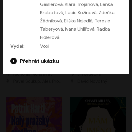
Geislerová, Klára Trojanová, Lenka
Krobotová, Lucie Kožinová, Zdeňka
Źádníková, Eliška Nejedlá, Terezie
Taberyová, Ivana Uhlířová, Radka
Fidlerová
Vydal:
Voxi
Přehrát ukázku
Kruté moře
Limonádový Joe
Nicholas Monsarrat
Jiří Brdečka
Pavel Soukup, Aleš Procházka, David Novotný, Marek Holý, Martin Preiss, Jakub Saic, Petr Neskusil, David Matásek, Vasil Fridrich, Pavel Rímský, Zuzana Slavíková, Zbyšek Horák, Martin Zahálka, Luboš Ondráček, Amélie Vránová, Andrea Elsnerová, Anna Theimerová, Antonín Navrátil, Apolena Velsová, Bohdan Tůma, Filip Jančík, Filip Švarc, Jan Škvor, Jiří Köhler, Kateřina Peřinová, Kristýna Nebeská, Kristýna Skružná, Ladislav Cigánek, Libor Terš, Lucie Timíková, Martin Hruška, Martin Stránský, Michal Holán, Michal Jagelka, Milada Vaňkátová, Oldřich Hajlich, Pavel Dytrt, Petr Burian, Petr Gelnar, Radek Hoppe, Radek Škvor, Radovan Vaculík, Richard Fiala, Robert Hájek, Robin Pařík, Roman Hajlich, Roman Říčař, Svatopluk Schuller, Terezie Taberyová, Valentina Vránová, Vojtěch hájek, Zuzana Kajnarová Říčařová
David Novotný