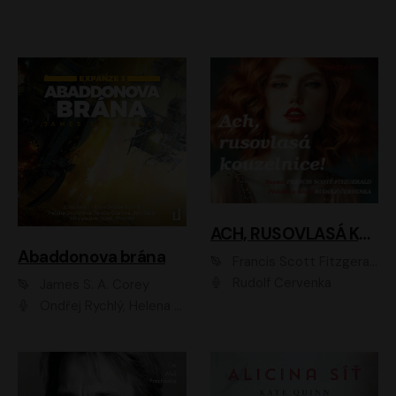
ACH, RUSOVLASÁ KOUZELNICE!
Abaddonova brána
Francis Scott Fitzgerald
Rudolf Červenka
James S. A. Corey
Ondřej Rychlý, Helena Dvořáková, Tereza Císařová, Jan Teplý, Jiří Vyorálek, Matěj Převrátil