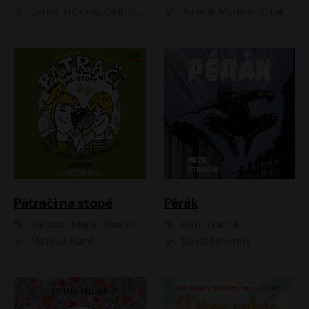
Lenny Trčková, Oldřich Kaiser
Jaromír Meduna, Otakar Brousek ml., Saša Rašilov
Pátrači na stopě
Pérák
Jaroslav Major, Alan Piskač
Petr Stančík
Matouš Ruml
David Novotný