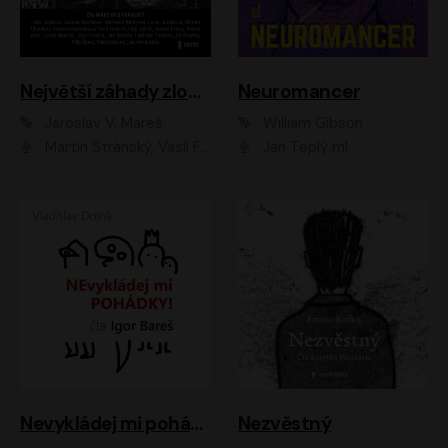
Největší záhady zločinu
Neuromancer
Jaroslav V. Mareš
William Gibson
Martin Stránský, Vasil Fridrich, Filip Jančík, Martin Preiss, Marek Holý, Lukáš Hlavica, Libor Hruška, Jan Maxián, Ladislav Cigánek, Jiří Ployhar, Filip Švarc, Vilém Udatný, Jan Vondráček, Jitka Ježková, Zuzana Slavíková, Michaela Klenková, Lucie Juřičková, Miriam Chytilová, Martina Hudečková
Jan Teplý ml.
Nevykládej mi pohádky
Nezvěstný