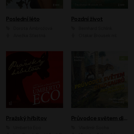
Poslední léto
Pozdní život
Dorota Ambrožová
Bernhard Schlink
Anežka Šťastná
Otakar Brousek ml.
Pražský hřbitov
Průvodce světem dinosaurů aneb Nová cesta do pravěku
Umberto Eco
Vladimír Socha