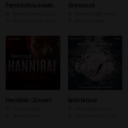
Feministkou snadno a rychle
Grimmové
Kateřina Lišková, Lucie Jarkovská
Kenneth Bøgh Andersen, Benni Bødker
Anita Krausová, Tereza Dočkalová
Ernesto Čekan
Hannibal - Zrození
Ignis fatuus
Thomas Harris
Petra Klabouchová
Jaroslav Plesl
Klára Suchá, Aleš Procházka