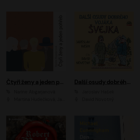
Čtyři ženy a jeden pohřeb
Další osudy dobrého vojáka Švejka
Narine Abgarjanová
Jaroslav Hašek
Martina Hudečková, Jaromír Meduna
David Novotný