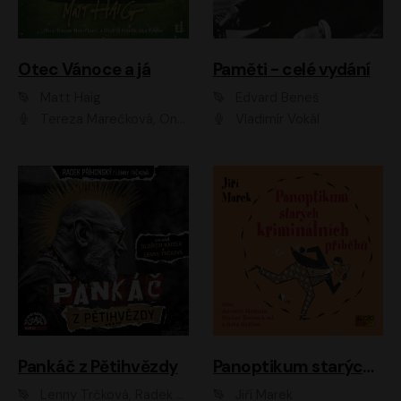
Otec Vánoce a já
Paměti - celé vydání
Matt Haig
Edvard Beneš
Tereza Marečková, Ondřej Endru Havlík
Vladimír Vokál
Pankáč z Pětihvězdy
Panoptikum starých kriminálních příběhů
Lenny Trčková, Radek Příhonský
Jiří Marek