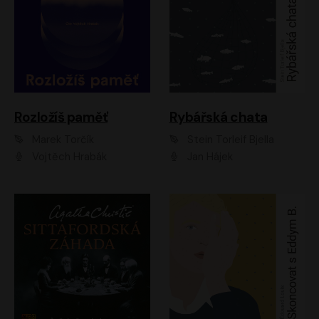
Rozložíš paměť
Rybářská chata
Marek Torčík
Stein Torleif Bjella
Vojtěch Hrabák
Jan Hájek