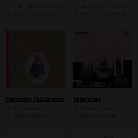
Martin Moravec, Marek Dvořák
Jiří Markovič, Viktorín Šulc
Martin Stránský, Josef Pejchal, Petra Bučková
Petr Lněnička, Martin Zahálka, Barbara Lukešová, Michal Zelenka
Medvídek Paddington
Millennials
Michael Bond
Kateřina Pokorná
Aleš Procházka
Kateřina Pokorná