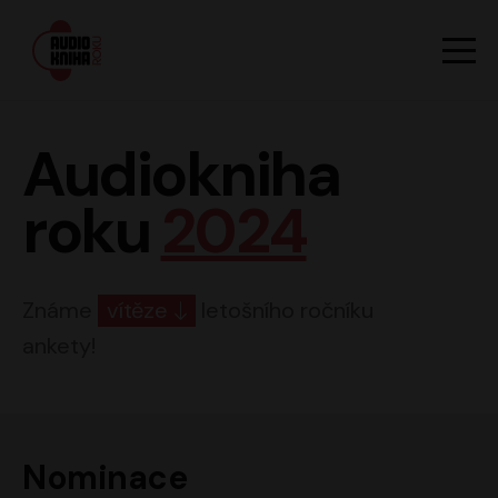
Hlavn
Men
Audiokniha roku
Audiokniha
roku
2024
Známe
vítěze
letošního ročníku
ankety!
Nominace