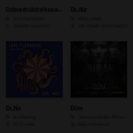
Dobrodružství kocoura Fiškuse a dědy Pettsona 1
Dr. Alz
Sven Nordqvist
Miloš Urban
Vladimír Javorský
Jan Vlasák, Vasil Fridrich
Dr. No
Dům
Ian Fleming
Jaroslava Hrdina Mištová
Jiří Dvořák
Eliška Křenková