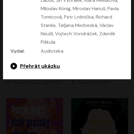
Lábus, Jiří Vyorálek, Klára Melíšková,
Miloslav König, Miroslav Hanuš, Pavla
Tomicová, Petr Lněnička, Richard
Stanke, Taťjana Medveská, Václav
Neužil, Vojtech Vondráček, Zdeněk
Piškula
Vydal:
Audioteka
Kruté moře
Limonádový Joe
Přehrát ukázku
Nicholas Monsarrat
Jiří Brdečka
Pavel Soukup, Aleš Procházka, David Novotný, Marek Holý, Martin Preiss, Jakub Saic, Petr Neskusil, David Matásek, Vasil Fridrich, Pavel Rímský, Zuzana Slavíková, Zbyšek Horák, Martin Zahálka, Luboš Ondráček, Amélie Vránová, Andrea Elsnerová, Anna Theimerová, Antonín Navrátil, Apolena Velsová, Bohdan Tůma, Filip Jančík, Filip Švarc, Jan Škvor, Jiří Köhler, Kateřina Peřinová, Kristýna Nebeská, Kristýna Skružná, Ladislav Cigánek, Libor Terš, Lucie Timíková, Martin Hruška, Martin Stránský, Michal Holán, Michal Jagelka, Milada Vaňkátová, Oldřich Hajlich, Pavel Dytrt, Petr Burian, Petr Gelnar, Radek Hoppe, Radek Škvor, Radovan Vaculík, Richard Fiala, Robert Hájek, Robin Pařík, Roman Hajlich, Roman Říčař, Svatopluk Schuller, Terezie Taberyová, Valentina Vránová, Vojtěch hájek, Zuzana Kajnarová Říčařová
David Novotný