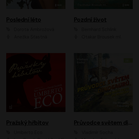
Poslední léto
Pozdní život
Dorota Ambrožová
Bernhard Schlink
Anežka Šťastná
Otakar Brousek ml.
Pražský hřbitov
Průvodce světem dinosaurů aneb Nová cesta do pravěku
Umberto Eco
Vladimír Socha