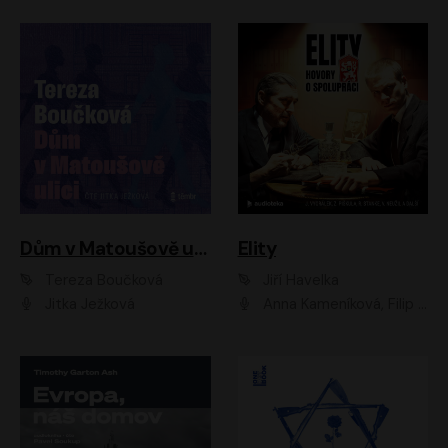
Dům v Matoušově ulici
Elity
Tereza Boučková
Jiří Havelka
Jitka Ježková
Anna Kameníková, Filip Březina, Jiří Lábus, Jiří Vyorálek, Klára Melíšková, Miloslav König, Miroslav Hanuš, Pavla Tomicová, Petr Lněnička, Richard Stanke, Taťjana Medveská, Václav Neužil, Vojtech Vondráček, Zdeněk Piškula