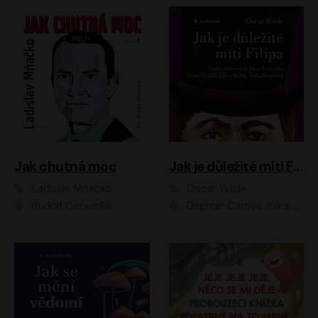
Jak chutná moc
Jak je důležité míti Filipa
Ladislav Mňačko
Oscar Wilde
Rudolf Červenka
Dagmar Čárová, Klára Suchá, Martin Hruška, Otakar Brousek ml., Pavel Neškudla, Radek Hoppe, Šárka Krausová, Vanda Hybnerová, Viktor Dvořák