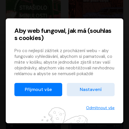
Aby web fungoval, jak má (souhlas
s cookies)
Strašidlo minulosti
Svět podle Garpa
Pro co nejlepší zážitek z procházení webu - aby
Jaroslav Velinský
John Irving
fungovalo vyhledávání, abychom si pamatovali, co
Libor Hruška
David Novotný
máte v košíku, abyste jednoduše zjistili stav vaší
objednávky, abychom vás neobtěžovali nevhodnou
reklamou a abyste se nemuseli pokaždé
přihlašovat.
Proto od vás potřebujeme souhlas se
Přijmout vše
Nastavení
zpracováním souborů cookies
, tj. malých souborů,
které se dočasně ukládají ve vašem prohlížeči.
Děkujeme, že nám ho dáte a pomůžete nám tak
Odmítnout vše
web zlepšovat.