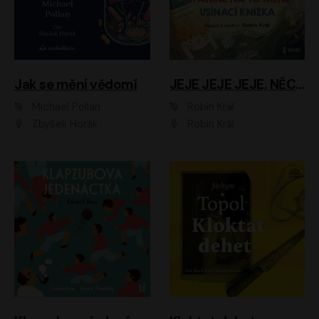
Jak se mění vědomí
JEJE JEJE JEJE, NĚCO SE MI DĚJE + PROBOUZECÍ KNÍŽKA + OPATRNĚ NA TO MRNĚ + USÍNACÍ KNÍŽKA
Michael Pollan
Robin Král
Zbyšek Horák
Robin Král