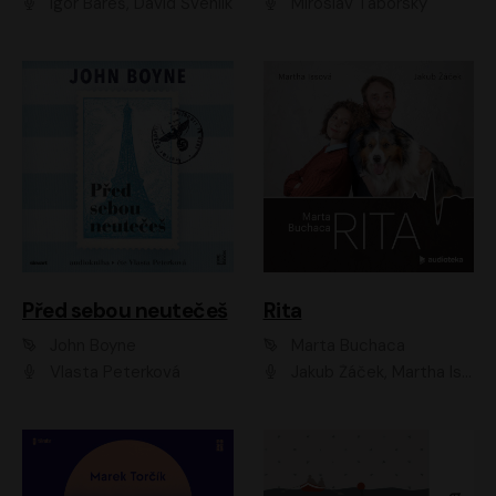
Igor Bareš, David Švehlík
Miroslav Táborský
Před sebou neutečeš
Rita
John Boyne
Marta Buchaca
Vlasta Peterková
Jakub Žáček, Martha Issová