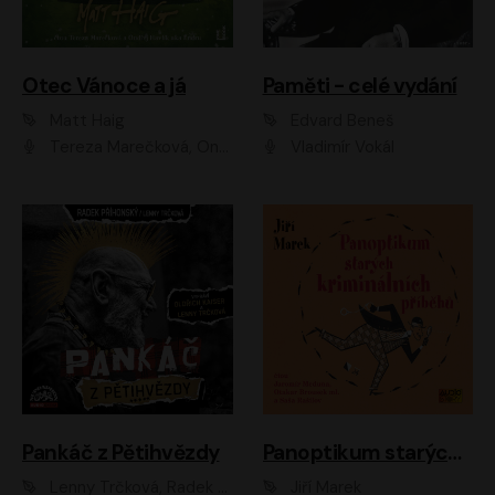
Otec Vánoce a já
Paměti - celé vydání
Matt Haig
Edvard Beneš
Tereza Marečková, Ondřej Endru Havlík
Vladimír Vokál
Pankáč z Pětihvězdy
Panoptikum starých kriminálních příběhů
Lenny Trčková, Radek Příhonský
Jiří Marek