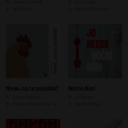
Vladislav Dolník
Franz Kafka
Igor Bareš
Kajetán Písařovic
Nives, co to povídáš?
Noční dům
Sacha Naspini
Jo Nesbo
Martina Hudečková, Jaromír Meduna, Zuzana Slavíková
Martin Preiss