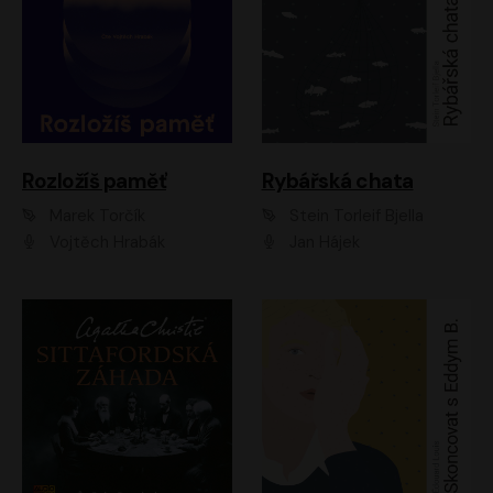
Rozložíš paměť
Rybářská chata
Marek Torčík
Stein Torleif Bjella
Vojtěch Hrabák
Jan Hájek