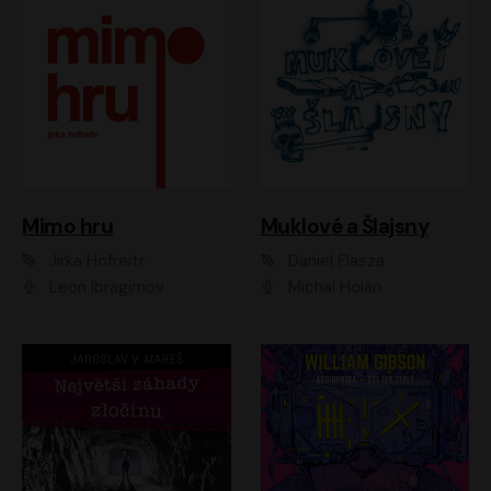
Muklové a Šlajsny
Mimo hru
Daniel Flasza
Jirka Hofreitr
Michal Holán
Leon Ibragimov