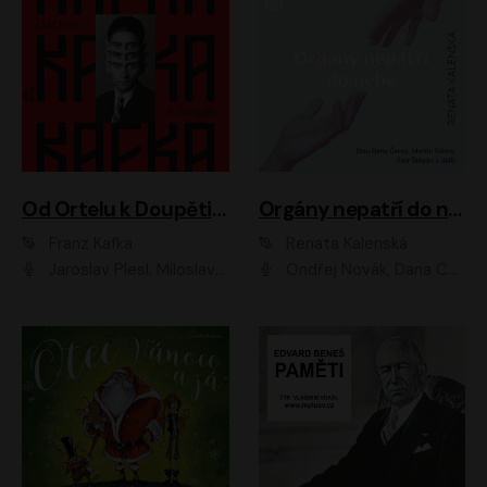
Od Ortelu k Doupěti – tucet Kafkových povídek
Orgány nepatří do nebe
Franz Kafka
Renata Kalenská
Jaroslav Plesl, Miloslav Mejzlík, David Novotný, Lukáš Hlavica, Jaromír Meduna, Václav Neužil, Otakar Brousek ml., Jan Holík, Václav Marhold
Ondřej Novák, Dana Černá, Martin Sláma, Petr Štěpán, Libor Hruška, Filip Jančík, Jakub Urbánek, Barbora Goldmannová, Karolína Zbořilová, Petra Šimberová, Richard Wágner, Klára Sochorová, Šárka Šildová, Zbyšek Horák, Anita Krausová