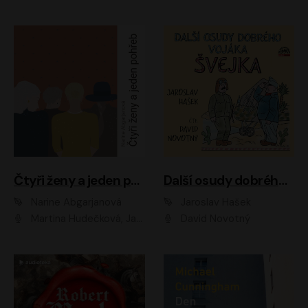
Čtyři ženy a jeden pohřeb
Další osudy dobrého vojáka Švejka
Narine Abgarjanová
Jaroslav Hašek
Martina Hudečková, Jaromír Meduna
David Novotný