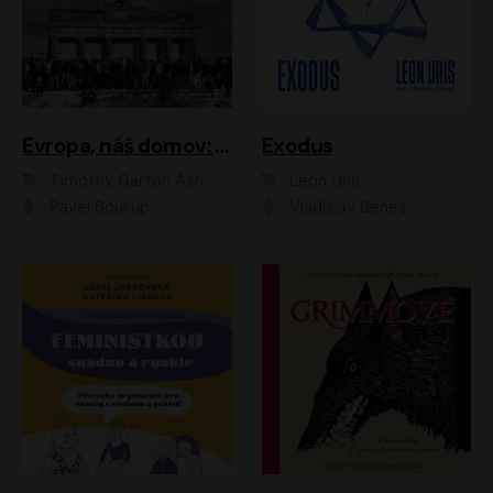
Evropa, náš domov: Od vylodění v Normandii po válku na Ukrajině
Exodus
Timothy Garton Ash
Leon Uris
Pavel Soukup
Vladislav Beneš