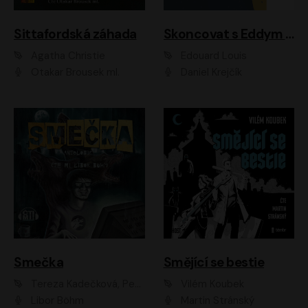
Sittafordská záhada
Skoncovat s Eddym B.
Agatha Christie
Édouard Louis
Otakar Brousek ml.
Daniel Krejčík
Smečka
Smějící se bestie
Tereza Kadečková, Petr Boček, Nelly Černohorská, Ondřej Kocáb, Ludmila Svozilová, Miroslav Pech, Karin Novotná, Jiří Sivok, Martin Štefko, Kateřina Malec Houfková, Tomáš Marton, Madla Pospíšilová Karasová, Michal Březina, Veronika Fiedlerová, Lukáš Vavrečka, Přemysl Krejčík, Mort Castle
Vilém Koubek
Libor Böhm
Martin Stránský