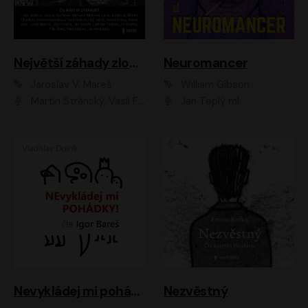
Největší záhady zločinu
Neuromancer
Jaroslav V. Mareš
William Gibson
Martin Stránský, Vasil Fridrich, Filip Jančík, Martin Preiss, Marek Holý, Lukáš Hlavica, Libor Hruška, Jan Maxián, Ladislav Cigánek, Jiří Ployhar, Filip Švarc, Vilém Udatný, Jan Vondráček, Jitka Ježková, Zuzana Slavíková, Michaela Klenková, Lucie Juřičková, Miriam Chytilová, Martina Hudečková
Jan Teplý ml.
Nevykládej mi pohádky
Nezvěstný