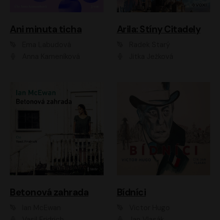
Ani minuta ticha
Arila: Stíny Citadely
Ema Labudová
Radek Starý
Anna Kameníková
Jitka Ježková
Betonová zahrada
Bídníci
Ian McEwan
Victor Hugo
Vasil Fridrich
Jan Vlasák