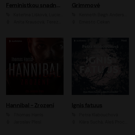
Feministkou snadno a rychle
Grimmové
Kateřina Lišková, Lucie Jarkovská
Kenneth Bøgh Andersen, Benni Bødker
Anita Krausová, Tereza Dočkalová
Ernesto Čekan
Hannibal - Zrození
Ignis fatuus
Thomas Harris
Petra Klabouchová
Jaroslav Plesl
Klára Suchá, Aleš Procházka