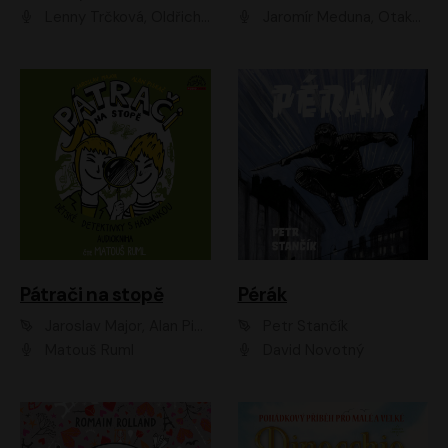
Lenny Trčková, Oldřich Kaiser
Jaromír Meduna, Otakar Brousek ml., Saša Rašilov
Pátrači na stopě
Pérák
Jaroslav Major, Alan Piskač
Petr Stančík
Matouš Ruml
David Novotný