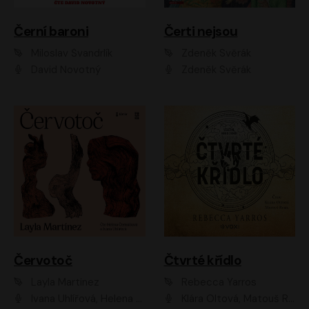
Černí baroni
Čerti nejsou
Miloslav Švandrlík
Zdeněk Svěrák
David Novotný
Zdeněk Svěrák
Červotoč
Čtvrté křídlo
Layla Martinez
Rebecca Yarros
Ivana Uhlířová, Helena Čermáková
Klára Oltová, Matouš Ruml