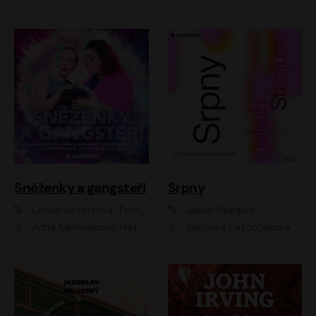
Sněženky a gangsteři
Srpny
Lenka Veverková, Tomáš Dianiška
Jakub Stanjura
Anna Kameníková, Nataša Bednářová, Tereza Hof, Taťjana Medvecká, Zuzana Slavíková, Šimon Krupa, Robert Mikluš, Jiří Vyorálek, Kryštof Hádek, Martin Hofmann, Martin Hruška
Veronika Lazorčáková