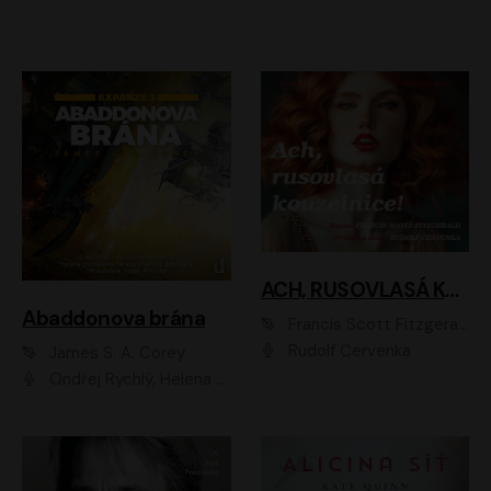
ACH, RUSOVLASÁ KOUZELNICE!
Abaddonova brána
Francis Scott Fitzgerald
Rudolf Červenka
James S. A. Corey
Ondřej Rychlý, Helena Dvořáková, Tereza Císařová, Jan Teplý, Jiří Vyorálek, Matěj Převrátil