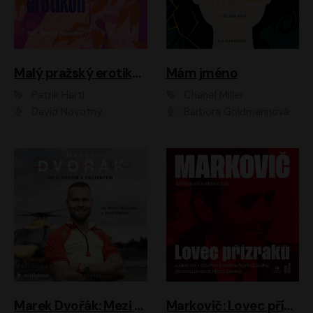
Malý pražský erotikon
Mám jméno
Patrik Hartl
Chanel Miller
David Novotný
Barbora Goldmannová
Marek Dvořák: Mezi nebem a pacientem
Markovič: Lovec přízraků