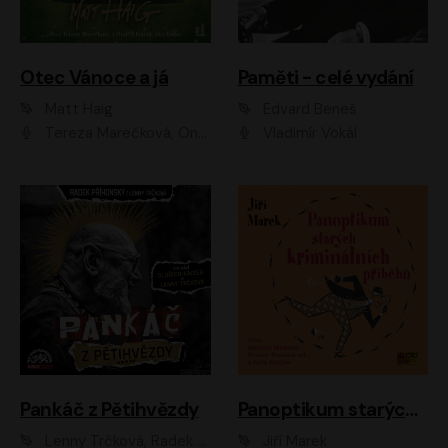
Otec Vánoce a já
Paměti - celé vydání
Matt Haig
Edvard Beneš
Tereza Marečková, Ondřej Endru Havlík
Vladimír Vokál
Pankáč z Pětihvězdy
Panoptikum starých kriminálních příběhů
Lenny Trčková, Radek Příhonský
Jiří Marek