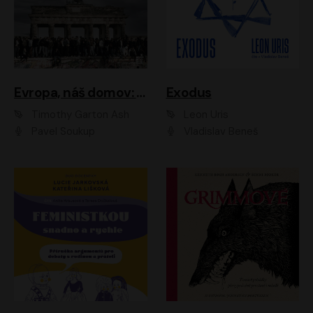
Evropa, náš domov: Od vylodění v Normandii po válku na Ukrajině
Exodus
Timothy Garton Ash
Leon Uris
Pavel Soukup
Vladislav Beneš