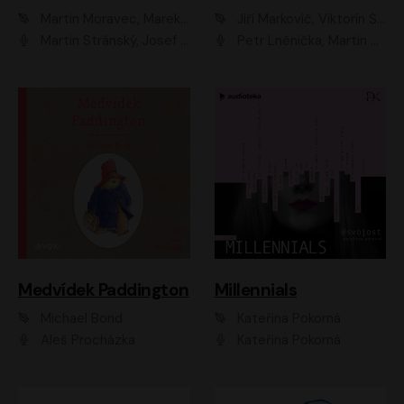
Martin Moravec, Marek Dvořák
Jiří Markovič, Viktorín Šulc
Martin Stránský, Josef Pejchal, Petra Bučková
Petr Lněnička, Martin Zahálka, Barbara Lukešová, Michal Zelenka
Medvídek Paddington
Millennials
Michael Bond
Kateřina Pokorná
Aleš Procházka
Kateřina Pokorná