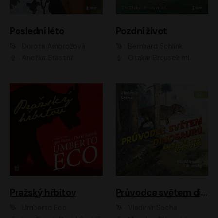
Poslední léto
Pozdní život
Dorota Ambrožová
Bernhard Schlink
Anežka Šťastná
Otakar Brousek ml.
Pražský hřbitov
Průvodce světem dinosaurů aneb Nová cesta do pravěku
Umberto Eco
Vladimír Socha