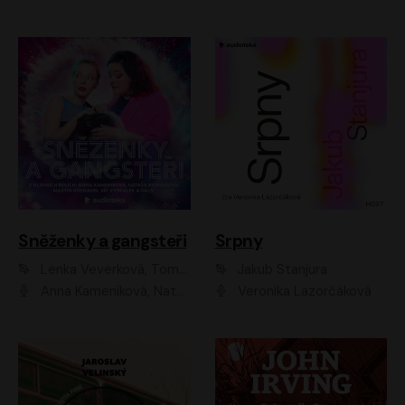
Sněženky a gangsteři
Srpny
Lenka Veverková, Tomáš Dianiška
Jakub Stanjura
Anna Kameníková, Nataša Bednářová, Tereza Hof, Taťjana Medvecká, Zuzana Slavíková, Šimon Krupa, Robert Mikluš, Jiří Vyorálek, Kryštof Hádek, Martin Hofmann, Martin Hruška
Veronika Lazorčáková