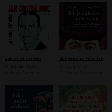
Jak chutná moc
Jak je důležité míti Filipa
Ladislav Mňačko
Oscar Wilde
Rudolf Červenka
Dagmar Čárová, Klára Suchá, Martin Hruška, Otakar Brousek ml., Pavel Neškudla, Radek Hoppe, Šárka Krausová, Vanda Hybnerová, Viktor Dvořák