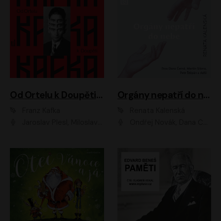
Od Ortelu k Doupěti – tucet Kafkových povídek
Orgány nepatří do nebe
Franz Kafka
Renata Kalenská
Jaroslav Plesl, Miloslav Mejzlík, David Novotný, Lukáš Hlavica, Jaromír Meduna, Václav Neužil, Otakar Brousek ml., Jan Holík, Václav Marhold
Ondřej Novák, Dana Černá, Martin Sláma, Petr Štěpán, Libor Hruška, Filip Jančík, Jakub Urbánek, Barbora Goldmannová, Karolína Zbořilová, Petra Šimberová, Richard Wágner, Klára Sochorová, Šárka Šildová, Zbyšek Horák, Anita Krausová