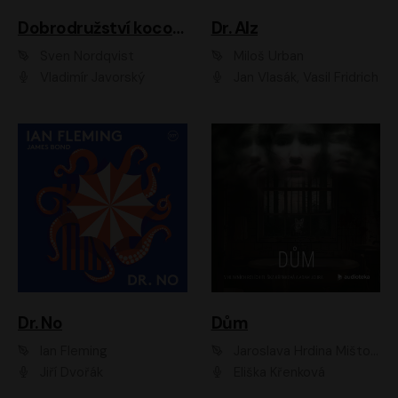
Dobrodružství kocoura Fiškuse a dědy Pettsona 1
Dr. Alz
Sven Nordqvist
Miloš Urban
Vladimír Javorský
Jan Vlasák, Vasil Fridrich
Dr. No
Dům
Ian Fleming
Jaroslava Hrdina Mištová
Jiří Dvořák
Eliška Křenková