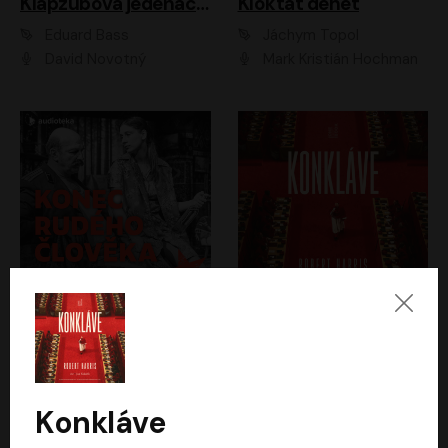
Klapzubova jedenáctka
Kloktat dehet
Eduard Bass
Jáchym Topol
David Novotný
Mark Kristián Hochman
Konec rudého člověka
Konkláve
Světlana Alexijevičová, Daniel Majling
Robert Harris
Jan Sklenář, Jan Staněk, Jan Vondráček, Johanna Tesařová, Klára Sedláčková Ottová, Magdalena Zimová, Marie Poulová, Martin Matejka, Miroslav Zavičár, Pavel Neškudla, Samuel Toman, Šimon Kučera, Štěpánka Fingerhutová, Tomáš Turek
Jan Kolařík
Konkláve