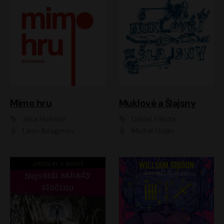
Muklové a Šlajsny
Mimo hru
Daniel Flasza
Jirka Hofreitr
Michal Holán
Leon Ibragimov