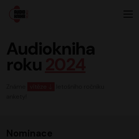
Hlavn
Men
Audiokniha roku
Audiokniha
roku
2024
Známe
vítěze
letošního ročníku
ankety!
Nominace