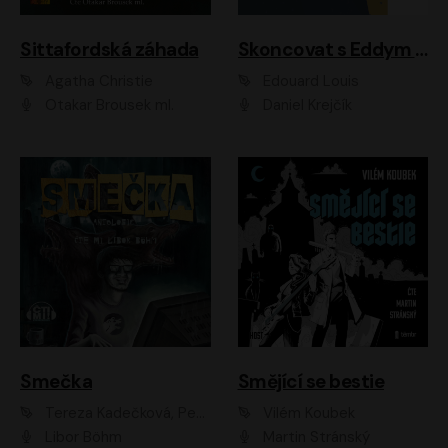
Sittafordská záhada
Skoncovat s Eddym B.
Agatha Christie
Édouard Louis
Otakar Brousek ml.
Daniel Krejčík
Smečka
Smějící se bestie
Tereza Kadečková, Petr Boček, Nelly Černohorská, Ondřej Kocáb, Ludmila Svozilová, Miroslav Pech, Karin Novotná, Jiří Sivok, Martin Štefko, Kateřina Malec Houfková, Tomáš Marton, Madla Pospíšilová Karasová, Michal Březina, Veronika Fiedlerová, Lukáš Vavrečka, Přemysl Krejčík, Mort Castle
Vilém Koubek
Libor Böhm
Martin Stránský