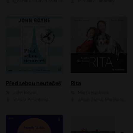
Igor Bareš, David Švehlík
Miroslav Táborský
Před sebou neutečeš
Rita
John Boyne
Marta Buchaca
Vlasta Peterková
Jakub Žáček, Martha Issová