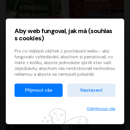
Aby web fungoval, jak má (souhlas
s cookies)
Strašidlo minulosti
Svět podle Garpa
Pro co nejlepší zážitek z procházení webu - aby
Jaroslav Velinský
John Irving
fungovalo vyhledávání, abychom si pamatovali, co
Libor Hruška
David Novotný
máte v košíku, abyste jednoduše zjistili stav vaší
objednávky, abychom vás neobtěžovali nevhodnou
reklamou a abyste se nemuseli pokaždé
přihlašovat.
Proto od vás potřebujeme souhlas se
Přijmout vše
Nastavení
zpracováním souborů cookies
, tj. malých souborů,
které se dočasně ukládají ve vašem prohlížeči.
Děkujeme, že nám ho dáte a pomůžete nám tak
Odmítnout vše
web zlepšovat.