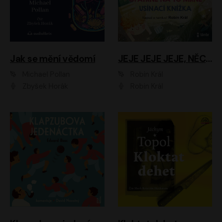
Jak se mění vědomí
JEJE JEJE JEJE, NĚCO SE MI DĚJE + PROBOUZECÍ KNÍŽKA + OPATRNĚ NA TO MRNĚ + USÍNACÍ KNÍŽKA
Michael Pollan
Robin Král
Zbyšek Horák
Robin Král