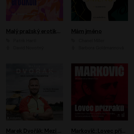
Malý pražský erotikon
Mám jméno
Patrik Hartl
Chanel Miller
David Novotný
Barbora Goldmannová
Marek Dvořák: Mezi nebem a pacientem
Markovič: Lovec přízraků