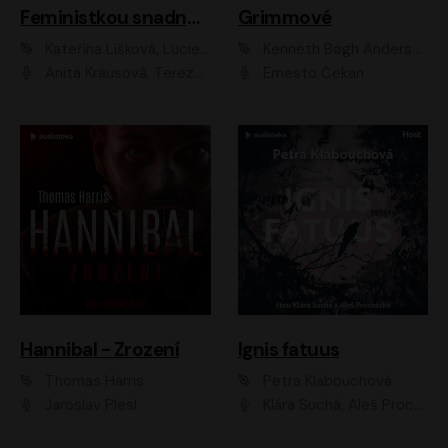
Feministkou snadno a rychle
Grimmové
Kateřina Lišková, Lucie Jarkovská
Kenneth Bøgh Andersen, Benni Bødker
Anita Krausová, Tereza Dočkalová
Ernesto Čekan
Hannibal - Zrození
Ignis fatuus
Thomas Harris
Petra Klabouchová
Jaroslav Plesl
Klára Suchá, Aleš Procházka