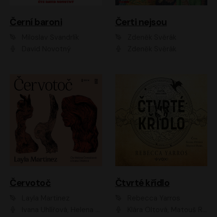
Černí baroni
Čerti nejsou
Miloslav Švandrlík
Zdeněk Svěrák
David Novotný
Zdeněk Svěrák
Červotoč
Čtvrté křídlo
Layla Martinez
Rebecca Yarros
Ivana Uhlířová, Helena Čermáková
Klára Oltová, Matouš Ruml