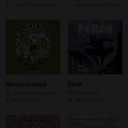
Lenny Trčková, Oldřich Kaiser
Jaromír Meduna, Otakar Brousek ml., Saša Rašilov
Pátrači na stopě
Pérák
Jaroslav Major, Alan Piskač
Petr Stančík
Matouš Ruml
David Novotný