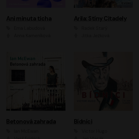
Ani minuta ticha
Arila: Stíny Citadely
Ema Labudová
Radek Starý
Anna Kameníková
Jitka Ježková
Betonová zahrada
Bídníci
Ian McEwan
Victor Hugo
Vasil Fridrich
Jan Vlasák