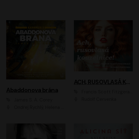
ACH, RUSOVLASÁ KOUZELNICE!
Abaddonova brána
Francis Scott Fitzgerald
Rudolf Červenka
James S. A. Corey
Ondřej Rychlý, Helena Dvořáková, Tereza Císařová, Jan Teplý, Jiří Vyorálek, Matěj Převrátil