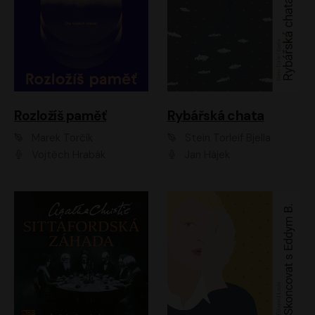
Rozložíš paměť
Rybářská chata
Marek Torčík
Stein Torleif Bjella
Vojtěch Hrabák
Jan Hájek