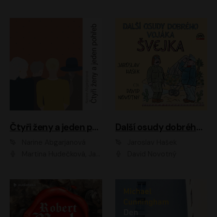
Čtyři ženy a jeden pohřeb
Další osudy dobrého vojáka Švejka
Narine Abgarjanová
Jaroslav Hašek
Martina Hudečková, Jaromír Meduna
David Novotný