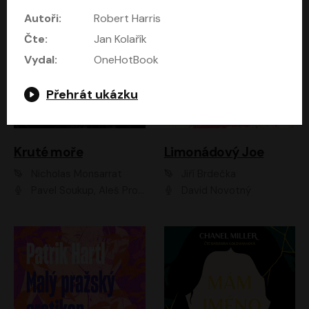
Autoři:
Robert Harris
Čte:
Jan Kolařík
Vydal:
OneHotBook
Přehrát ukázku
Kruté moře
Limonádový Joe
Nicholas Monsarrat
Jiří Brdečka
Pavel Soukup, Aleš Procházka, David Novotný, Marek Holý, Martin Preiss, Jakub Saic, Petr Neskusil, David Matásek, Vasil Fridrich, Pavel Rímský, Zuzana Slavíková, Zbyšek Horák, Martin Zahálka, Luboš Ondráček, Amélie Vránová, Andrea Elsnerová, Anna Theimerová, Antonín Navrátil, Apolena Velsová, Bohdan Tůma, Filip Jančík, Filip Švarc, Jan Škvor, Jiří Köhler, Kateřina Peřinová, Kristýna Nebeská, Kristýna Skružná, Ladislav Cigánek, Libor Terš, Lucie Timíková, Martin Hruška, Martin Stránský, Michal Holán, Michal Jagelka, Milada Vaňkátová, Oldřich Hajlich, Pavel Dytrt, Petr Burian, Petr Gelnar, Radek Hoppe, Radek Škvor, Radovan Vaculík, Richard Fiala, Robert Hájek, Robin Pařík, Roman Hajlich, Roman Říčař, Svatopluk Schuller, Terezie Taberyová, Valentina Vránová, Vojtěch hájek, Zuzana Kajnarová Říčařová
David Novotný