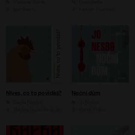
Vladislav Dolník
Franz Kafka
Igor Bareš
Kajetán Písařovic
Nives, co to povídáš?
Noční dům
Sacha Naspini
Jo Nesbo
Martina Hudečková, Jaromír Meduna, Zuzana Slavíková
Martin Preiss