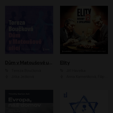
Dům v Matoušově ulici
Elity
Tereza Boučková
Jiří Havelka
Jitka Ježková
Anna Kameníková, Filip Březina, Jiří Lábus, Jiří Vyorálek, Klára Melíšková, Miloslav König, Miroslav Hanuš, Pavla Tomicová, Petr Lněnička, Richard Stanke, Taťjana Medveská, Václav Neužil, Vojtech Vondráček, Zdeněk Piškula