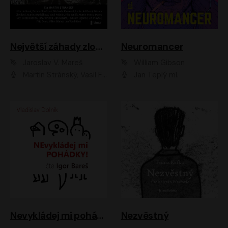
Největší záhady zločinu
Neuromancer
Jaroslav V. Mareš
William Gibson
Martin Stránský, Vasil Fridrich, Filip Jančík, Martin Preiss, Marek Holý, Lukáš Hlavica, Libor Hruška, Jan Maxián, Ladislav Cigánek, Jiří Ployhar, Filip Švarc, Vilém Udatný, Jan Vondráček, Jitka Ježková, Zuzana Slavíková, Michaela Klenková, Lucie Juřičková, Miriam Chytilová, Martina Hudečková
Jan Teplý ml.
Nevykládej mi pohádky
Nezvěstný