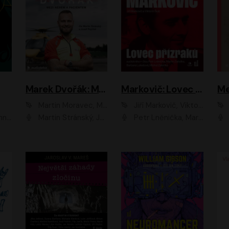
Marek Dvořák: Mezi nebem a pacientem
Markovič: Lovec přízraků
Martin Moravec, Marek Dvořák
Jiří Markovič, Viktorín Šulc
vá
Martin Stránský, Josef Pejchal, Petra Bučková
Petr Lněnička, Martin Zahálka, Barbara Lukešová, Michal Zelenka