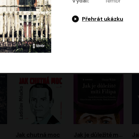
Vydal:
Témbr
Přehrát ukázku
Evropa, náš domov: Od vylodění v Normandii po válku na Ukrajině
Exodus
Timothy Garton Ash
Leon Uris
ráček, Zdeněk Piškula
Pavel Soukup
Vladislav Beneš
Jak chutná moc
Jak je důležité míti Filipa