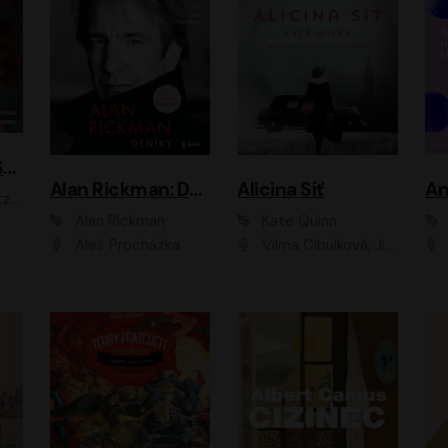
ACH, RUSOVLASÁ KOUZELNICE!
Alan Rickman: Deníky
Alicina Síť
An
ald
Alan Rickman
Kate Quinn
Aleš Procházka
Vilma Cibulková, Jitka Ježková