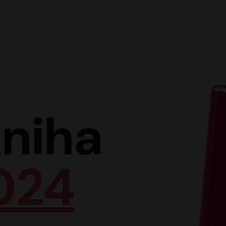
Hlav
niha
024