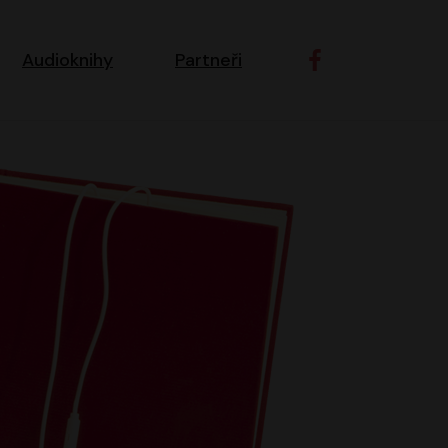
ní navigace
Audioknihy
Partneři