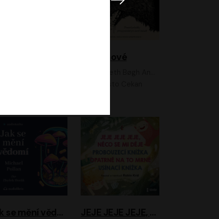
Feministkou snadno a rychle
Grimmové
Kateřina Lišková, Lucie Jarkovská
Kenneth Bøgh Andersen, Benni Bødker
Anita Krausová, Tereza Dočkalová
Ernesto Čekan
Jak se mění vědomí
JEJE JEJE JEJE, NĚCO SE MI DĚJE + PROBOUZECÍ KNÍŽKA + OPATRNĚ NA TO MRNĚ + USÍNACÍ KNÍŽKA