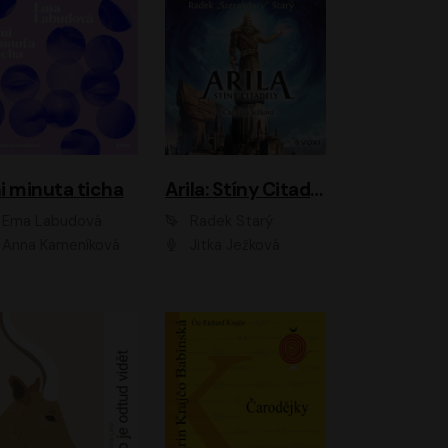
i minuta ticha
Arila: Stíny Citadely
Ema Labudová
Radek Starý
Anna Kameníková
Jitka Ježková