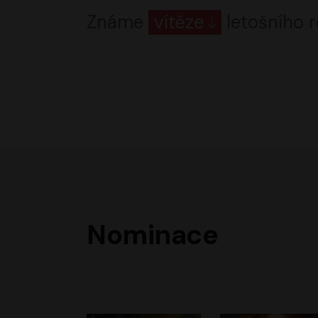
Známe
vítěze
letošního r
Nominace