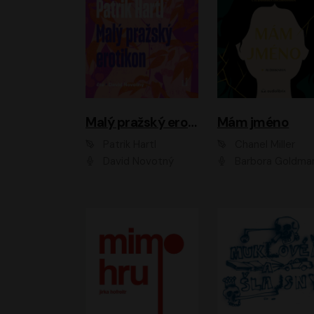
Malý pražský erotikon
Mám jméno
Patrik Hartl
Chanel Miller
David Novotný
Barbora Goldmanno