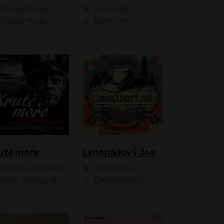
Michael Pollan
Robin Král
Zbyšek Horák
Robin Král
uté moře
Limonádový Joe
Nicholas Monsarrat
Jiří Brdečka
up, Aleš Procházka, David Novotný, Marek Holý, Martin Preiss, Jakub Saic, Petr Neskusil, David Matásek, Vasil Fridrich, Pavel Rímský, Zuzana Slavíková, Zbyšek Horák, Martin Zahálka, Luboš Ondráček, Amélie Vránová, Andrea Elsnerová, Anna Theimerová, Antonín Navrátil, Apolena Velsová, Bohdan Tůma, Filip Jančík, Filip Švarc, Jan Škvor, Jiří Köhler, Kateřina Peřinová, Kristýna Nebeská, Kristýna Skružná, Ladislav Cigánek, Libor Terš, Lucie Timíková, Martin Hruška, Martin Stránský, Michal Holán, Michal Jagelka, Milada Vaňkátová, Oldřich Hajlich, Pavel Dytrt, Petr Burian, Petr Gelnar, Radek Hoppe, Radek Škvor, Radovan Vaculík, Richard Fiala, Robert Hájek, Robin Pařík, Roman Hajlich, Roman Říčař, Svatopluk Schuller, Terezie Taberyová, Valentina Vránová, Vojtěch hájek, Zuzana Kajnarová Říčařová
David Novotný