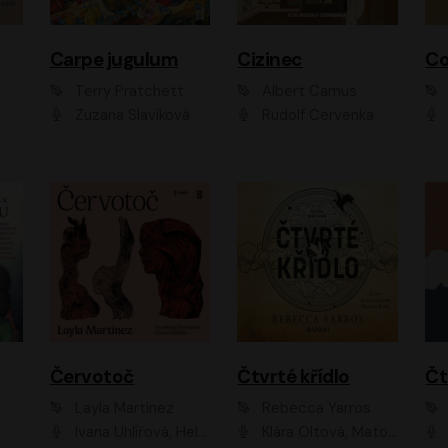
Carpe jugulum
Cizinec
Co
Terry Pratchett
Albert Camus
Zuzana Slavíková
Rudolf Červenka
Červotoč
Čtvrté křídlo
Layla Martinez
Rebecca Yarros
Ivana Uhlířová, Helena Čermáková
Klára Oltová, Matouš Ruml