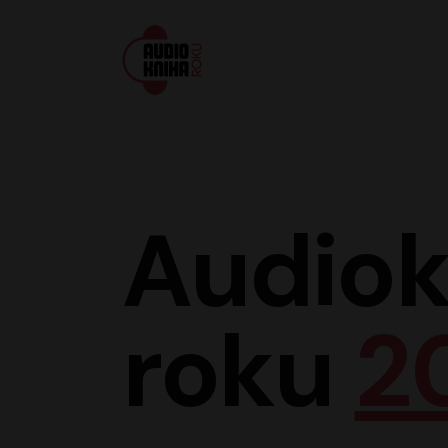
Audiokniha roku
Audiok
roku
2