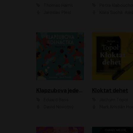
Thomas Harris
Petra Klabouch
Jaroslav Plesl
Klára Suchá, Aleš Procház
Klapzubova jedenáctka
Kloktat dehet
Eduard Bass
Jáchym Topol
David Novotný
Mark Kristián Hoch