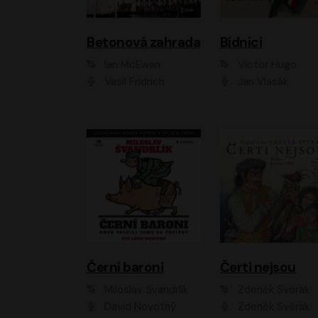
Betonová zahrada
Bídníci
Ian McEwan
Victor Hugo
Vasil Fridrich
Jan Vlasák
Černí baroni
Čerti nejsou
Miloslav Švandrlík
Zdeněk Svěrák
David Novotný
Zdeněk Svěrák