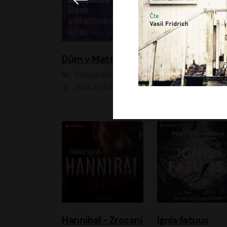
Dům v Matoušově ulici
Elity
Tereza Boučková
Jiří Havelka
Jitka Ježková
Anna Kameníková, Filip Březina, Jiří Lábus, Jiří Vyorálek, Klára Melíšková, Miloslav König, Miroslav Hanuš, Pavla Tomicová, Petr Lněnička, Richard Stanke, Taťjana Medveská, Václav Neužil, Vojtech Vond
Hannibal - Zrození
Ignis fatuus