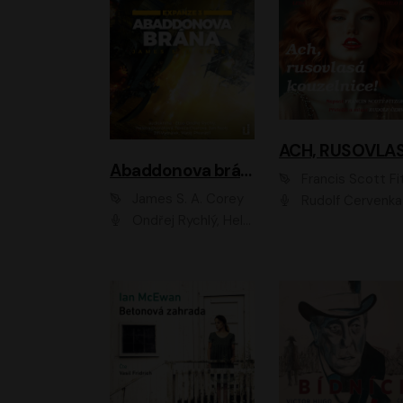
Abaddonova brána
Francis Scott Fitzger
James S. A. Corey
Rudolf Červenka
Ondřej Rychlý, Helena Dvořáková, Tereza Císařová, Jan Teplý, Jiří Vyorálek, Matěj Převrátil