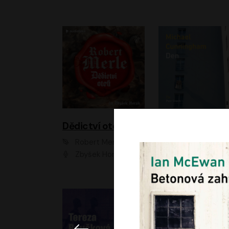
Dědictví otců
Den
Robert Merle
Michael Cunningha
Zbyšek Horák
Petr Stach