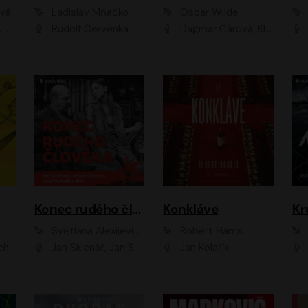
ová
Ladislav Mňačko
Oscar Wilde
ka
Rudolf Červenka
Dagmar Čárová, Klára Suchá, Martin Hruška, Otakar Brousek ml., Pavel Neškudla, Radek Hoppe, Šárka Krausová, Vanda Hybnerová, Viktor Dvořák
Konec rudého člověka
Konkláve
Kr
Světlana Alexijevičová, Daniel Majling
Robert Harris
man
Jan Sklenář, Jan Staněk, Jan Vondráček, Johanna Tesařová, Klára Sedláčková Ottová, Magdalena Zimová, Marie Poulová, Martin Matejka, Miroslav Zavičár, Pavel Neškudla, Samuel Toman, Šimon Kučera, Štěpánka Fingerhutová, Tomáš Turek
Jan Kolařík
Pavel Souk