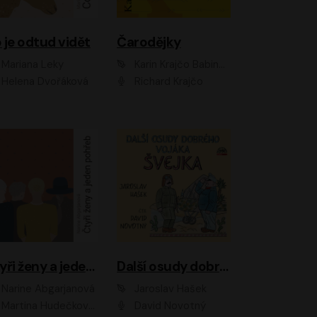
 je odtud vidět
Čarodějky
Mariana Leky
Karin Krajčo Babinská
Helena Dvořáková
Richard Krajčo
Čtyři ženy a jeden pohřeb
Další osudy dobrého vojáka Švejka
Narine Abgarjanová
Jaroslav Hašek
Martina Hudečková, Jaromír Meduna
David Novotný