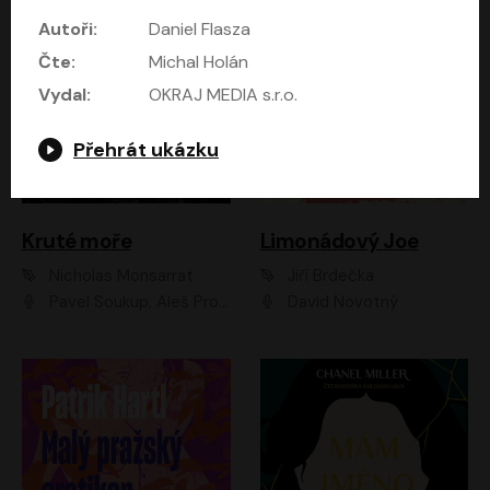
Autoři:
Daniel Flasza
Čte:
Michal Holán
Vydal:
OKRAJ MEDIA s.r.o.
Přehrát ukázku
Kruté moře
Limonádový Joe
Nicholas Monsarrat
Jiří Brdečka
Pavel Soukup, Aleš Procházka, David Novotný, Marek Holý, Martin Preiss, Jakub Saic, Petr Neskusil, David Matásek, Vasil Fridrich, Pavel Rímský, Zuzana Slavíková, Zbyšek Horák, Martin Zahálka, Luboš Ondráček, Amélie Vránová, Andrea Elsnerová, Anna Theimerová, Antonín Navrátil, Apolena Velsová, Bohdan Tůma, Filip Jančík, Filip Švarc, Jan Škvor, Jiří Köhler, Kateřina Peřinová, Kristýna Nebeská, Kristýna Skružná, Ladislav Cigánek, Libor Terš, Lucie Timíková, Martin Hruška, Martin Stránský, Michal Holán, Michal Jagelka, Milada Vaňkátová, Oldřich Hajlich, Pavel Dytrt, Petr Burian, Petr Gelnar, Radek Hoppe, Radek Škvor, Radovan Vaculík, Richard Fiala, Robert Hájek, Robin Pařík, Roman Hajlich, Roman Říčař, Svatopluk Schuller, Terezie Taberyová, Valentina Vránová, Vojtěch hájek, Zuzana Kajnarová Říčařová
David Novotný