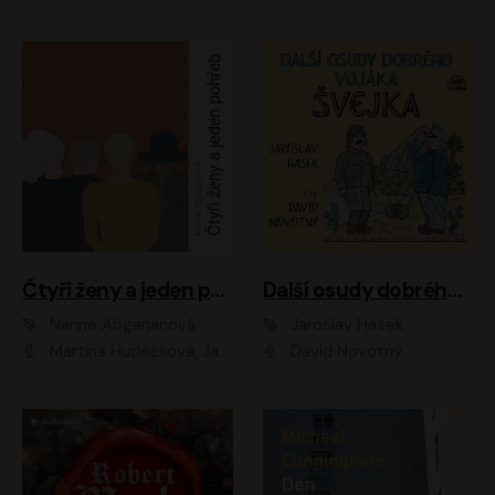
Čtyři ženy a jeden pohřeb
Další osudy dobrého vojáka Švejka
Narine Abgarjanová
Jaroslav Hašek
Martina Hudečková, Jaromír Meduna
David Novotný