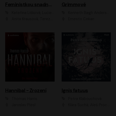
Feministkou snadno a rychle
Grimmové
Kateřina Lišková, Lucie Jarkovská
Kenneth Bøgh Andersen, Benni Bødker
Anita Krausová, Tereza Dočkalová
Ernesto Čekan
Hannibal - Zrození
Ignis fatuus
Thomas Harris
Petra Klabouchová
Jaroslav Plesl
Klára Suchá, Aleš Procházka