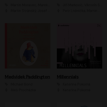
Martin Moravec, Marek Dvořák
Jiří Markovič, Viktorín Šulc
Martin Stránský, Josef Pejchal, Petra Bučková
Petr Lněnička, Martin Zahálka, Barbara Lukešová, Michal Zelenka
Medvídek Paddington
Millennials
Michael Bond
Kateřina Pokorná
Aleš Procházka
Kateřina Pokorná