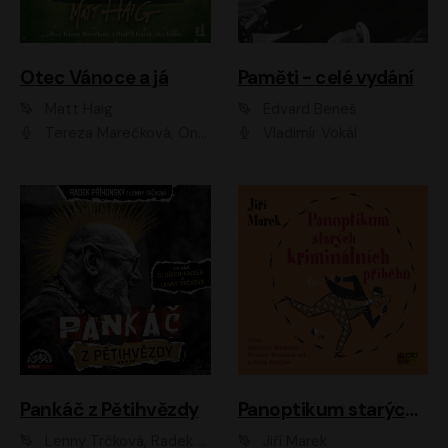
Otec Vánoce a já
Paměti - celé vydání
Matt Haig
Edvard Beneš
Tereza Marečková, Ondřej Endru Havlík
Vladimír Vokál
Pankáč z Pětihvězdy
Panoptikum starých kriminálních příběhů
Lenny Trčková, Radek Příhonský
Jiří Marek