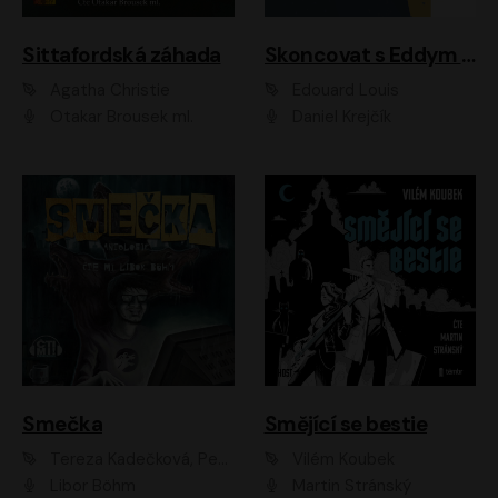
Sittafordská záhada
Skoncovat s Eddym B.
Agatha Christie
Édouard Louis
Otakar Brousek ml.
Daniel Krejčík
Smečka
Smějící se bestie
Tereza Kadečková, Petr Boček, Nelly Černohorská, Ondřej Kocáb, Ludmila Svozilová, Miroslav Pech, Karin Novotná, Jiří Sivok, Martin Štefko, Kateřina Malec Houfková, Tomáš Marton, Madla Pospíšilová Karasová, Michal Březina, Veronika Fiedlerová, Lukáš Vavrečka, Přemysl Krejčík, Mort Castle
Vilém Koubek
Libor Böhm
Martin Stránský