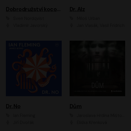
Dobrodružství kocoura Fiškuse a dědy Pettsona 1
Dr. Alz
Sven Nordqvist
Miloš Urban
Vladimír Javorský
Jan Vlasák, Vasil Fridrich
Dr. No
Dům
Ian Fleming
Jaroslava Hrdina Mištová
Jiří Dvořák
Eliška Křenková