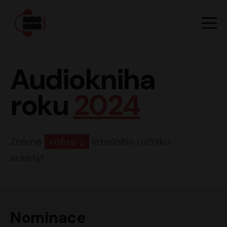
Hlavn
Men
Audiokniha roku
Audiokniha
roku
2024
Známe
vítěze
letošního ročníku
ankety!
Nominace