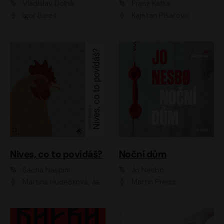
Vladislav Dolník
Franz Kafka
Igor Bareš
Kajetán Písařovic
Nives, co to povídáš?
Noční dům
Sacha Naspini
Jo Nesbo
Martina Hudečková, Jaromír Meduna, Zuzana Slavíková
Martin Preiss