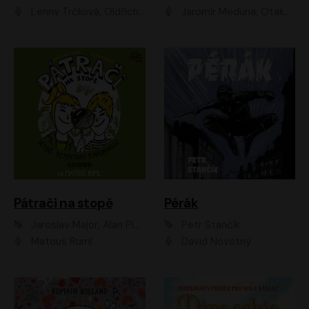
Lenny Trčková, Oldřich Kaiser
Jaromír Meduna, Otakar Brousek ml., Saša Rašilov
Pátrači na stopě
Pérák
Jaroslav Major, Alan Piskač
Petr Stančík
Matouš Ruml
David Novotný