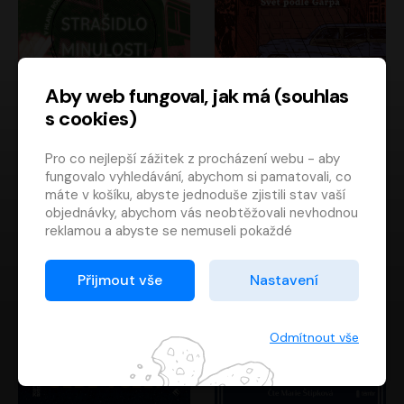
Aby web fungoval, jak má (souhlas
s cookies)
Strašidlo minulosti
Svět podle Garpa
Pro co nejlepší zážitek z procházení webu - aby
Jaroslav Velinský
John Irving
fungovalo vyhledávání, abychom si pamatovali, co
Libor Hruška
David Novotný
máte v košíku, abyste jednoduše zjistili stav vaší
objednávky, abychom vás neobtěžovali nevhodnou
reklamou a abyste se nemuseli pokaždé
přihlašovat.
Proto od vás potřebujeme souhlas se
Přijmout vše
Nastavení
zpracováním souborů cookies
, tj. malých souborů,
které se dočasně ukládají ve vašem prohlížeči.
Děkujeme, že nám ho dáte a pomůžete nám tak
Odmítnout vše
web zlepšovat.