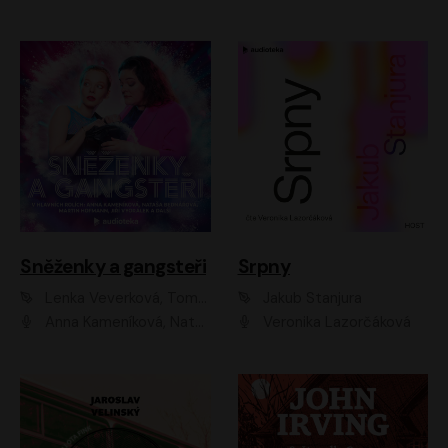
Sněženky a gangsteři
Srpny
Lenka Veverková, Tomáš Dianiška
Jakub Stanjura
Anna Kameníková, Nataša Bednářová, Tereza Hof, Taťjana Medvecká, Zuzana Slavíková, Šimon Krupa, Robert Mikluš, Jiří Vyorálek, Kryštof Hádek, Martin Hofmann, Martin Hruška
Veronika Lazorčáková