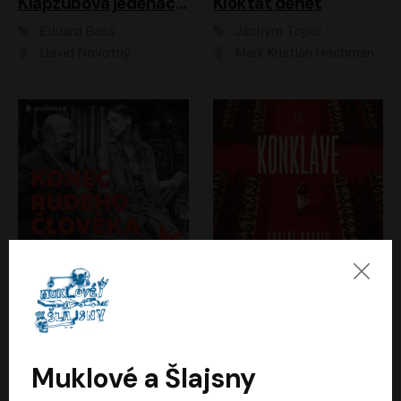
Klapzubova jedenáctka
Kloktat dehet
Eduard Bass
Jáchym Topol
David Novotný
Mark Kristián Hochman
Konec rudého člověka
Konkláve
Světlana Alexijevičová, Daniel Majling
Robert Harris
Jan Sklenář, Jan Staněk, Jan Vondráček, Johanna Tesařová, Klára Sedláčková Ottová, Magdalena Zimová, Marie Poulová, Martin Matejka, Miroslav Zavičár, Pavel Neškudla, Samuel Toman, Šimon Kučera, Štěpánka Fingerhutová, Tomáš Turek
Jan Kolařík
Muklové a Šlajsny