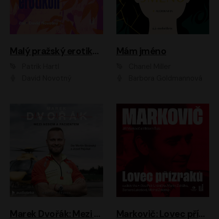
Malý pražský erotikon
Mám jméno
Patrik Hartl
Chanel Miller
David Novotný
Barbora Goldmannová
Marek Dvořák: Mezi nebem a pacientem
Markovič: Lovec přízraků