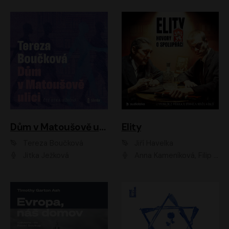
Dům v Matoušově ulici
Elity
Tereza Boučková
Jiří Havelka
Jitka Ježková
Anna Kameníková, Filip Březina, Jiří Lábus, Jiří Vyorálek, Klára Melíšková, Miloslav König, Miroslav Hanuš, Pavla Tomicová, Petr Lněnička, Richard Stanke, Taťjana Medveská, Václav Neužil, Vojtech Vondráček, Zdeněk Piškula