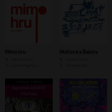
Muklové a Šlajsny
Mimo hru
Daniel Flasza
Jirka Hofreitr
Michal Holán
Leon Ibragimov