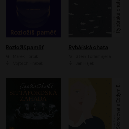
Rozložíš paměť
Rybářská chata
Marek Torčík
Stein Torleif Bjella
Vojtěch Hrabák
Jan Hájek