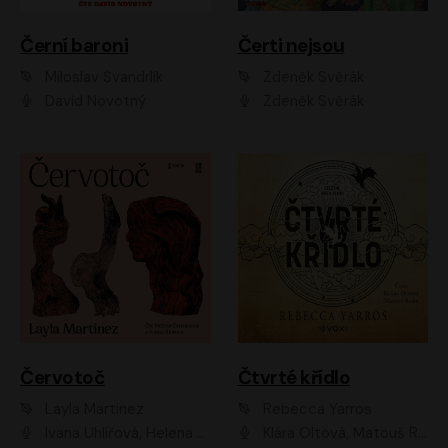
Černí baroni
Čerti nejsou
Miloslav Švandrlík
Zdeněk Svěrák
David Novotný
Zdeněk Svěrák
Červotoč
Čtvrté křídlo
Layla Martinez
Rebecca Yarros
Ivana Uhlířová, Helena Čermáková
Klára Oltová, Matouš Ruml