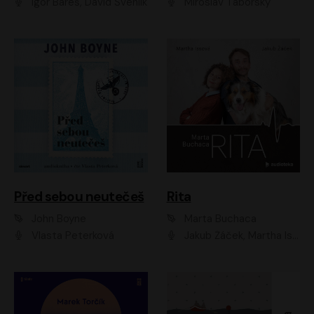
Igor Bareš, David Švehlík
Miroslav Táborský
Před sebou neutečeš
Rita
John Boyne
Marta Buchaca
Vlasta Peterková
Jakub Žáček, Martha Issová