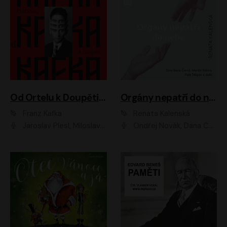
Od Ortelu k Doupěti – tucet Kafkových povídek
Orgány nepatří do nebe
Franz Kafka
Renata Kalenská
Jaroslav Plesl, Miloslav Mejzlík, David Novotný, Lukáš Hlavica, Jaromír Meduna, Václav Neužil, Otakar Brousek ml., Jan Holík, Václav Marhold
Ondřej Novák, Dana Černá, Martin Sláma, Petr Štěpán, Libor Hruška, Filip Jančík, Jakub Urbánek, Barbora Goldmannová, Karolína Zbořilová, Petra Šimberová, Richard Wágner, Klára Sochorová, Šárka Šildová, Zbyšek Horák, Anita Krausová