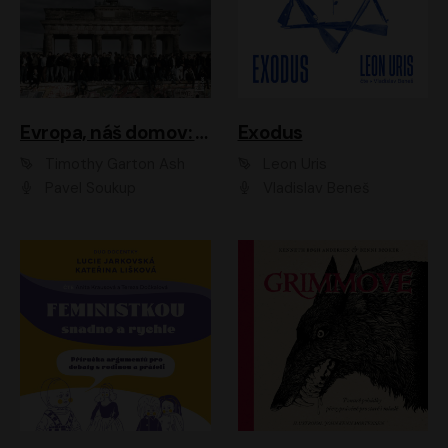
Evropa, náš domov: Od vylodění v Normandii po válku na Ukrajině
Exodus
Timothy Garton Ash
Leon Uris
Pavel Soukup
Vladislav Beneš