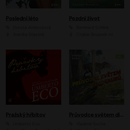
Poslední léto
Pozdní život
Dorota Ambrožová
Bernhard Schlink
Anežka Šťastná
Otakar Brousek ml.
Pražský hřbitov
Průvodce světem dinosaurů aneb Nová cesta do pravěku
Umberto Eco
Vladimír Socha