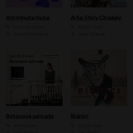
Ani minuta ticha
Arila: Stíny Citadely
Ema Labudová
Radek Starý
Anna Kameníková
Jitka Ježková
Betonová zahrada
Bídníci
Ian McEwan
Victor Hugo
Vasil Fridrich
Jan Vlasák