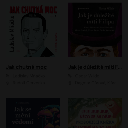
Jak chutná moc
Jak je důležité míti Filipa
Ladislav Mňačko
Oscar Wilde
Rudolf Červenka
Dagmar Čárová, Klára Suchá, Martin Hruška, Otakar Brousek ml., Pavel Neškudla, Radek Hoppe, Šárka Krausová, Vanda Hybnerová, Viktor Dvořák