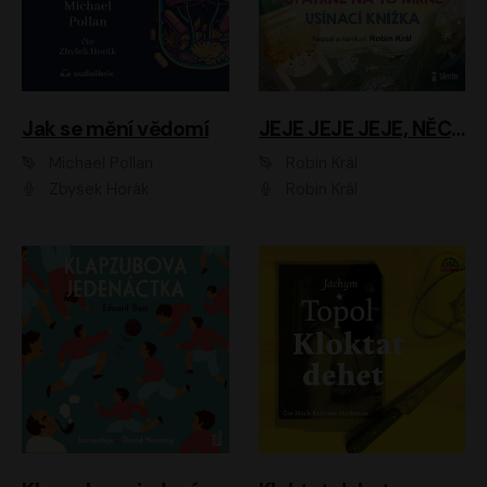
Jak se mění vědomí
JEJE JEJE JEJE, NĚCO SE MI DĚJE + PROBOUZECÍ KNÍŽKA + OPATRNĚ NA TO MRNĚ + USÍNACÍ KNÍŽKA
Michael Pollan
Robin Král
Zbyšek Horák
Robin Král