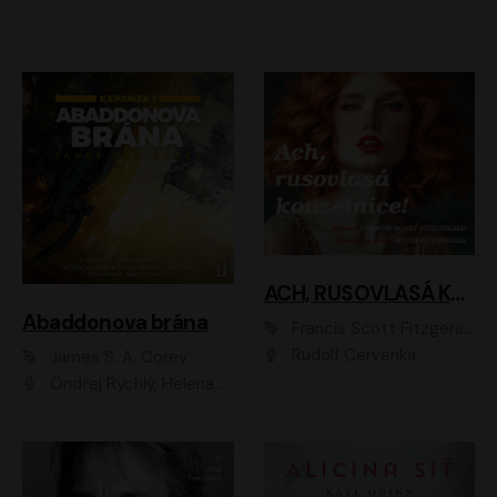
ACH, RUSOVLASÁ KOUZELNICE!
Abaddonova brána
Francis Scott Fitzgerald
Rudolf Červenka
James S. A. Corey
Ondřej Rychlý, Helena Dvořáková, Tereza Císařová, Jan Teplý, Jiří Vyorálek, Matěj Převrátil