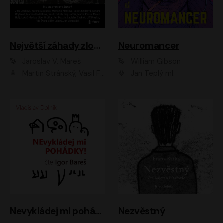
Největší záhady zločinu
Neuromancer
Jaroslav V. Mareš
William Gibson
Martin Stránský, Vasil Fridrich, Filip Jančík, Martin Preiss, Marek Holý, Lukáš Hlavica, Libor Hruška, Jan Maxián, Ladislav Cigánek, Jiří Ployhar, Filip Švarc, Vilém Udatný, Jan Vondráček, Jitka Ježková, Zuzana Slavíková, Michaela Klenková, Lucie Juřičková, Miriam Chytilová, Martina Hudečková
Jan Teplý ml.
Nevykládej mi pohádky
Nezvěstný