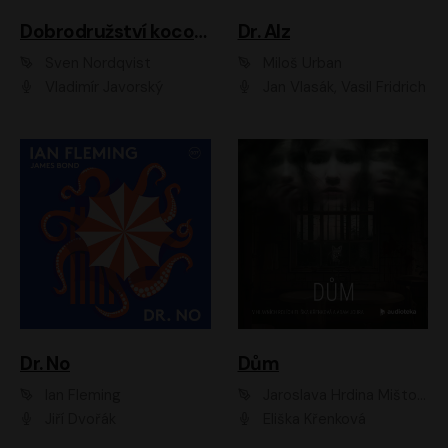
Dobrodružství kocoura Fiškuse a dědy Pettsona 1
Dr. Alz
Sven Nordqvist
Miloš Urban
Vladimír Javorský
Jan Vlasák, Vasil Fridrich
Dr. No
Dům
Ian Fleming
Jaroslava Hrdina Mištová
Jiří Dvořák
Eliška Křenková