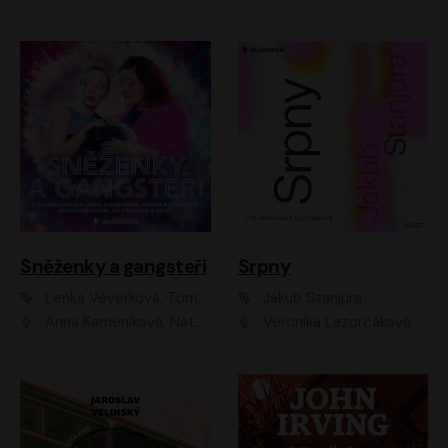
Sněženky a gangsteři
Srpny
Lenka Veverková, Tomáš Dianiška
Jakub Stanjura
Anna Kameníková, Nataša Bednářová, Tereza Hof, Taťjana Medvecká, Zuzana Slavíková, Šimon Krupa, Robert Mikluš, Jiří Vyorálek, Kryštof Hádek, Martin Hofmann, Martin Hruška
Veronika Lazorčáková