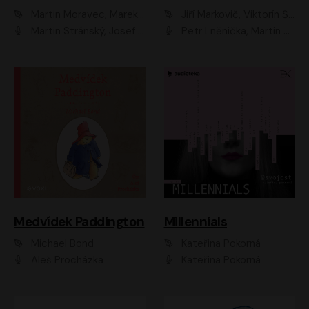
Martin Moravec, Marek Dvořák
Jiří Markovič, Viktorín Šulc
Martin Stránský, Josef Pejchal, Petra Bučková
Petr Lněnička, Martin Zahálka, Barbara Lukešová, Michal Zelenka
Medvídek Paddington
Millennials
Michael Bond
Kateřina Pokorná
Aleš Procházka
Kateřina Pokorná