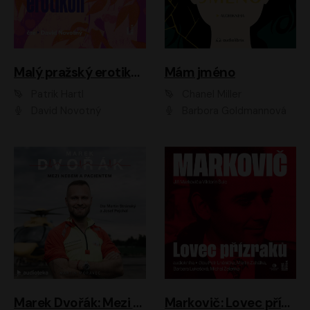
Malý pražský erotikon
Mám jméno
Patrik Hartl
Chanel Miller
David Novotný
Barbora Goldmannová
Marek Dvořák: Mezi nebem a pacientem
Markovič: Lovec přízraků