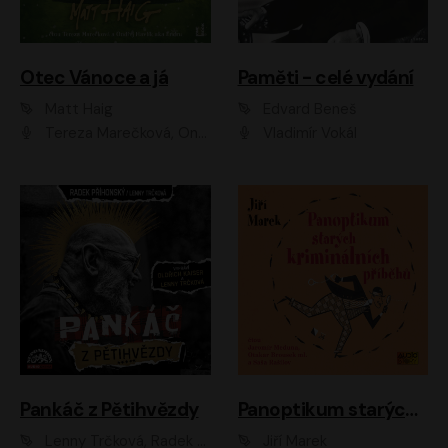
Otec Vánoce a já
Paměti - celé vydání
Matt Haig
Edvard Beneš
Tereza Marečková, Ondřej Endru Havlík
Vladimír Vokál
Pankáč z Pětihvězdy
Panoptikum starých kriminálních příběhů
Lenny Trčková, Radek Příhonský
Jiří Marek