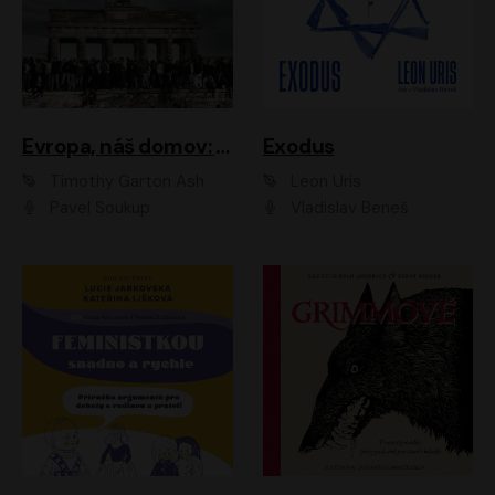
Evropa, náš domov: Od vylodění v Normandii po válku na Ukrajině
Exodus
Timothy Garton Ash
Leon Uris
Pavel Soukup
Vladislav Beneš