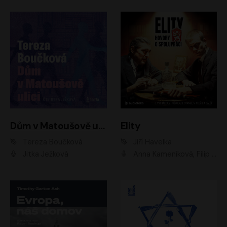
Dům v Matoušově ulici
Elity
Tereza Boučková
Jiří Havelka
Jitka Ježková
Anna Kameníková, Filip Březina, Jiří Lábus, Jiří Vyorálek, Klára Melíšková, Miloslav König, Miroslav Hanuš, Pavla Tomicová, Petr Lněnička, Richard Stanke, Taťjana Medveská, Václav Neužil, Vojtech Vondráček, Zdeněk Piškula