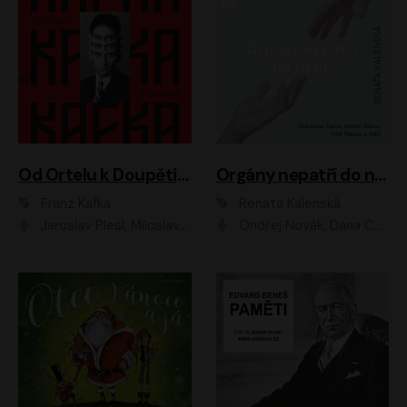
Od Ortelu k Doupěti – tucet Kafkových povídek
Orgány nepatří do nebe
Franz Kafka
Renata Kalenská
Jaroslav Plesl, Miloslav Mejzlík, David Novotný, Lukáš Hlavica, Jaromír Meduna, Václav Neužil, Otakar Brousek ml., Jan Holík, Václav Marhold
Ondřej Novák, Dana Černá, Martin Sláma, Petr Štěpán, Libor Hruška, Filip Jančík, Jakub Urbánek, Barbora Goldmannová, Karolína Zbořilová, Petra Šimberová, Richard Wágner, Klára Sochorová, Šárka Šildová, Zbyšek Horák, Anita Krausová