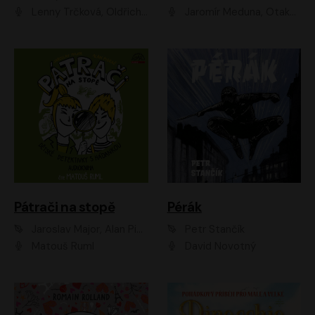
Lenny Trčková, Oldřich Kaiser
Jaromír Meduna, Otakar Brousek ml., Saša Rašilov
Pátrači na stopě
Pérák
Jaroslav Major, Alan Piskač
Petr Stančík
Matouš Ruml
David Novotný