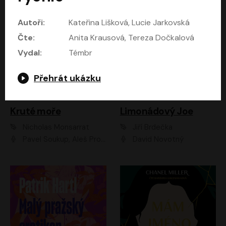
Autoři:
Kateřina Lišková, Lucie Jarkovská
Čte:
Anita Krausová, Tereza Dočkalová
Vydal:
Témbr
Přehrát ukázku
Kruté moře
Limonádový Joe
Nicholas Monsarrat
Jiří Brdečka
Pavel Soukup, Aleš Procházka, David Novotný, Marek Holý, Martin Preiss, Jakub Saic, Petr Neskusil, David Matásek, Vasil Fridrich, Pavel Rímský, Zuzana Slavíková, Zbyšek Horák, Martin Zahálka, Luboš Ondráček, Amélie Vránová, Andrea Elsnerová, Anna Theimerová, Antonín Navrátil, Apolena Velsová, Bohdan Tůma, Filip Jančík, Filip Švarc, Jan Škvor, Jiří Köhler, Kateřina Peřinová, Kristýna Nebeská, Kristýna Skružná, Ladislav Cigánek, Libor Terš, Lucie Timíková, Martin Hruška, Martin Stránský, Michal Holán, Michal Jagelka, Milada Vaňkátová, Oldřich Hajlich, Pavel Dytrt, Petr Burian, Petr Gelnar, Radek Hoppe, Radek Škvor, Radovan Vaculík, Richard Fiala, Robert Hájek, Robin Pařík, Roman Hajlich, Roman Říčař, Svatopluk Schuller, Terezie Taberyová, Valentina Vránová, Vojtěch hájek, Zuzana Kajnarová Říčařová
David Novotný