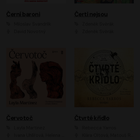
Černí baroni
Čerti nejsou
Miloslav Švandrlík
Zdeněk Svěrák
David Novotný
Zdeněk Svěrák
Červotoč
Čtvrté křídlo
Layla Martinez
Rebecca Yarros
Ivana Uhlířová, Helena Čermáková
Klára Oltová, Matouš Ruml