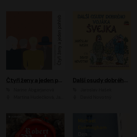
Čtyři ženy a jeden pohřeb
Další osudy dobrého vojáka Švejka
Narine Abgarjanová
Jaroslav Hašek
Martina Hudečková, Jaromír Meduna
David Novotný