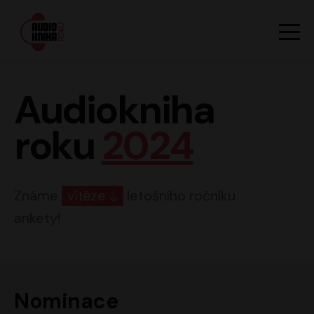
Hlavn
Men
Audiokniha roku
Audiokniha
roku
2024
Známe
vítěze
letošního ročníku
ankety!
Nominace