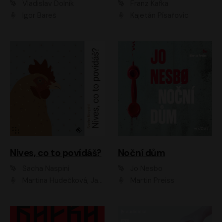
Vladislav Dolník
Franz Kafka
Igor Bareš
Kajetán Písařovic
Nives, co to povídáš?
Noční dům
Sacha Naspini
Jo Nesbo
Martina Hudečková, Jaromír Meduna, Zuzana Slavíková
Martin Preiss