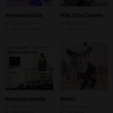
Ani minuta ticha
Arila: Stíny Citadely
Ema Labudová
Radek Starý
Anna Kameníková
Jitka Ježková
Betonová zahrada
Bídníci
Ian McEwan
Victor Hugo
Vasil Fridrich
Jan Vlasák