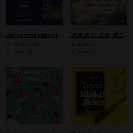
Jak se mění vědomí
JEJE JEJE JEJE, NĚCO SE MI DĚJE + PROBOUZECÍ KNÍŽKA + OPATRNĚ NA TO MRNĚ + USÍNACÍ KNÍŽKA
Michael Pollan
Robin Král
Zbyšek Horák
Robin Král