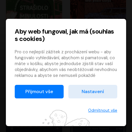
Aby web fungoval, jak má (souhlas
s cookies)
Strašidlo minulosti
Svět podle Garpa
Pro co nejlepší zážitek z procházení webu - aby
Jaroslav Velinský
John Irving
fungovalo vyhledávání, abychom si pamatovali, co
Libor Hruška
David Novotný
máte v košíku, abyste jednoduše zjistili stav vaší
objednávky, abychom vás neobtěžovali nevhodnou
reklamou a abyste se nemuseli pokaždé
přihlašovat.
Proto od vás potřebujeme souhlas se
Přijmout vše
Nastavení
zpracováním souborů cookies
, tj. malých souborů,
které se dočasně ukládají ve vašem prohlížeči.
Děkujeme, že nám ho dáte a pomůžete nám tak
Odmítnout vše
web zlepšovat.