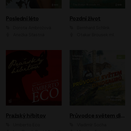
Poslední léto
Pozdní život
Dorota Ambrožová
Bernhard Schlink
Anežka Šťastná
Otakar Brousek ml.
Pražský hřbitov
Průvodce světem dinosaurů aneb Nová cesta do pravěku
Umberto Eco
Vladimír Socha