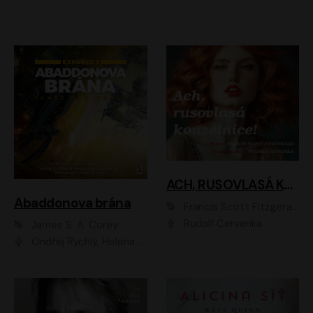
ACH, RUSOVLASÁ KOUZELNICE!
Abaddonova brána
Francis Scott Fitzgerald
Rudolf Červenka
James S. A. Corey
Ondřej Rychlý, Helena Dvořáková, Tereza Císařová, Jan Teplý, Jiří Vyorálek, Matěj Převrátil