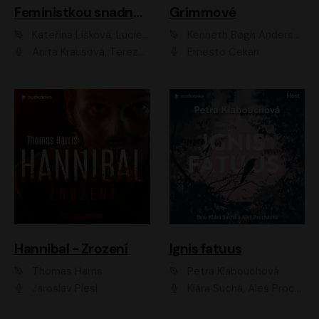
Feministkou snadno a rychle
Grimmové
Kateřina Lišková, Lucie Jarkovská
Kenneth Bøgh Andersen, Benni Bødker
Anita Krausová, Tereza Dočkalová
Ernesto Čekan
Hannibal - Zrození
Ignis fatuus
Thomas Harris
Petra Klabouchová
Jaroslav Plesl
Klára Suchá, Aleš Procházka