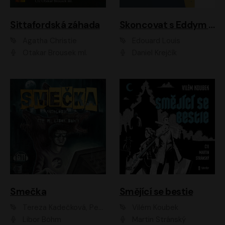
Sittafordská záhada
Skoncovat s Eddym B.
Agatha Christie
Édouard Louis
Otakar Brousek ml.
Daniel Krejčík
Smečka
Smějící se bestie
Tereza Kadečková, Petr Boček, Nelly Černohorská, Ondřej Kocáb, Ludmila Svozilová, Miroslav Pech, Karin Novotná, Jiří Sivok, Martin Štefko, Kateřina Malec Houfková, Tomáš Marton, Madla Pospíšilová Karasová, Michal Březina, Veronika Fiedlerová, Lukáš Vavrečka, Přemysl Krejčík, Mort Castle
Vilém Koubek
Libor Böhm
Martin Stránský