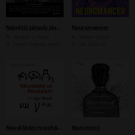
Největší záhady zločinu
Neuromancer
Jaroslav V. Mareš
William Gibson
Martin Stránský, Vasil Fridrich, Filip Jančík, Martin Preiss, Marek Holý, Lukáš Hlavica, Libor Hruška, Jan Maxián, Ladislav Cigánek, Jiří Ployhar, Filip Švarc, Vilém Udatný, Jan Vondráček, Jitka Ježková, Zuzana Slavíková, Michaela Klenková, Lucie Juřičková, Miriam Chytilová, Martina Hudečková
Jan Teplý ml.
Nevykládej mi pohádky
Nezvěstný