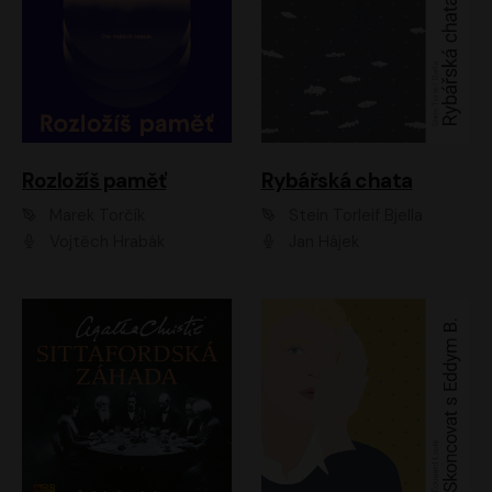
Rozložíš paměť
Rybářská chata
Marek Torčík
Stein Torleif Bjella
Vojtěch Hrabák
Jan Hájek