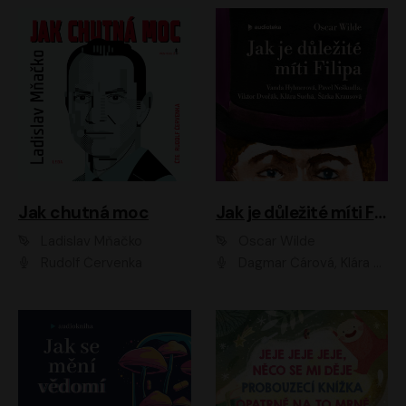
Jak chutná moc
Jak je důležité míti Filipa
Ladislav Mňačko
Oscar Wilde
Rudolf Červenka
Dagmar Čárová, Klára Suchá, Martin Hruška, Otakar Brousek ml., Pavel Neškudla, Radek Hoppe, Šárka Krausová, Vanda Hybnerová, Viktor Dvořák