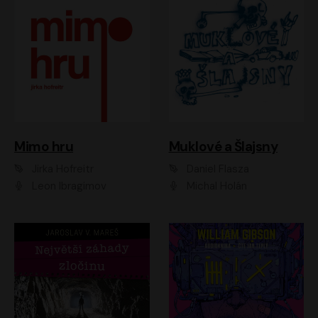
Muklové a Šlajsny
Mimo hru
Daniel Flasza
Jirka Hofreitr
Michal Holán
Leon Ibragimov