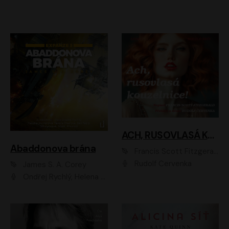
ACH, RUSOVLASÁ KOUZELNICE!
Abaddonova brána
Francis Scott Fitzgerald
Rudolf Červenka
James S. A. Corey
Ondřej Rychlý, Helena Dvořáková, Tereza Císařová, Jan Teplý, Jiří Vyorálek, Matěj Převrátil