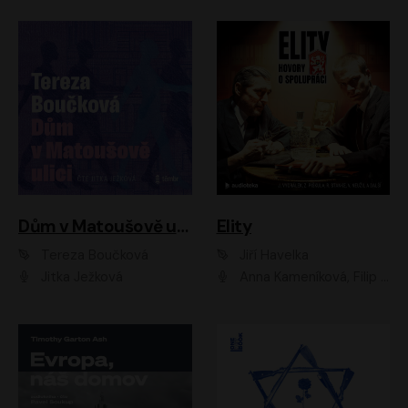
Dům v Matoušově ulici
Elity
Tereza Boučková
Jiří Havelka
Jitka Ježková
Anna Kameníková, Filip Březina, Jiří Lábus, Jiří Vyorálek, Klára Melíšková, Miloslav König, Miroslav Hanuš, Pavla Tomicová, Petr Lněnička, Richard Stanke, Taťjana Medveská, Václav Neužil, Vojtech Vondráček, Zdeněk Piškula