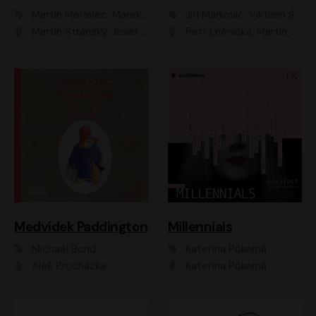
Martin Moravec, Marek Dvořák
Jiří Markovič, Viktorín Šulc
Martin Stránský, Josef Pejchal, Petra Bučková
Petr Lněnička, Martin Zahálka, Barbara Lukešová, Michal Zelenka
Medvídek Paddington
Millennials
Michael Bond
Kateřina Pokorná
Aleš Procházka
Kateřina Pokorná