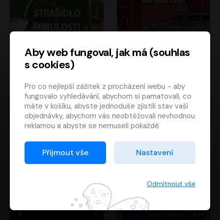
Aby web fungoval, jak má (souhlas
s cookies)
Strašidlo minulosti
Svět podle Garpa
Pro co nejlepší zážitek z procházení webu - aby
Jaroslav Velinský
John Irving
fungovalo vyhledávání, abychom si pamatovali, co
Libor Hruška
David Novotný
máte v košíku, abyste jednoduše zjistili stav vaší
objednávky, abychom vás neobtěžovali nevhodnou
reklamou a abyste se nemuseli pokaždé
přihlašovat.
Proto od vás potřebujeme souhlas se
Přijmout vše
Nastavení
zpracováním souborů cookies
, tj. malých souborů,
které se dočasně ukládají ve vašem prohlížeči.
Děkujeme, že nám ho dáte a pomůžete nám tak
Odmítnout vše
web zlepšovat.