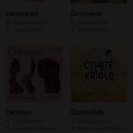
Černí baroni
Čerti nejsou
Miloslav Švandrlík
Zdeněk Svěrák
David Novotný
Zdeněk Svěrák
Červotoč
Čtvrté křídlo
Layla Martinez
Rebecca Yarros
Ivana Uhlířová, Helena Čermáková
Klára Oltová, Matouš Ruml