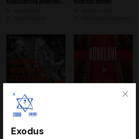
Klapzubova jedenáctka
Kloktat dehet
Eduard Bass
Jáchym Topol
David Novotný
Mark Kristián Hochman
Konec rudého člověka
Konkláve
Světlana Alexijevičová, Daniel Majling
Robert Harris
Jan Sklenář, Jan Staněk, Jan Vondráček, Johanna Tesařová, Klára Sedláčková Ottová, Magdalena Zimová, Marie Poulová, Martin Matejka, Miroslav Zavičár, Pavel Neškudla, Samuel Toman, Šimon Kučera, Štěpánka Fingerhutová, Tomáš Turek
Jan Kolařík
Exodus