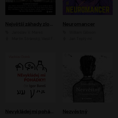
Největší záhady zločinu
Neuromancer
Jaroslav V. Mareš
William Gibson
Martin Stránský, Vasil Fridrich, Filip Jančík, Martin Preiss, Marek Holý, Lukáš Hlavica, Libor Hruška, Jan Maxián, Ladislav Cigánek, Jiří Ployhar, Filip Švarc, Vilém Udatný, Jan Vondráček, Jitka Ježková, Zuzana Slavíková, Michaela Klenková, Lucie Juřičková, Miriam Chytilová, Martina Hudečková
Jan Teplý ml.
Nevykládej mi pohádky
Nezvěstný