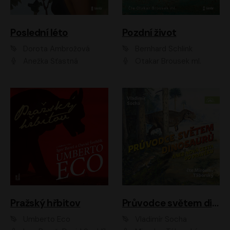
Poslední léto
Pozdní život
Dorota Ambrožová
Bernhard Schlink
Anežka Šťastná
Otakar Brousek ml.
Pražský hřbitov
Průvodce světem dinosaurů aneb Nová cesta do pravěku
Umberto Eco
Vladimír Socha