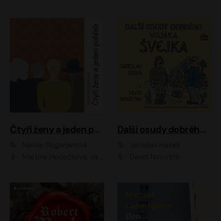
Čtyři ženy a jeden pohřeb
Další osudy dobrého vojáka Švejka
Narine Abgarjanová
Jaroslav Hašek
Martina Hudečková, Jaromír Meduna
David Novotný