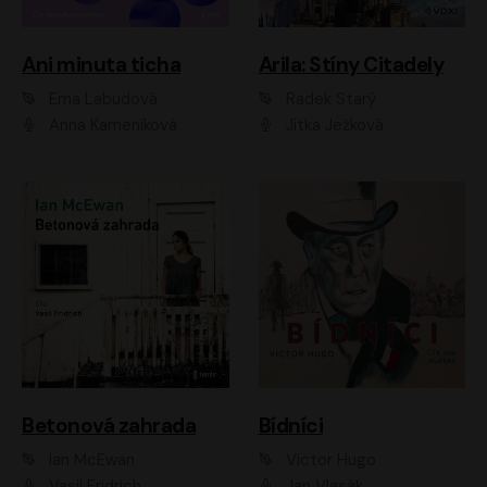
Ani minuta ticha
Arila: Stíny Citadely
Ema Labudová
Radek Starý
Anna Kameníková
Jitka Ježková
Betonová zahrada
Bídníci
Ian McEwan
Victor Hugo
Vasil Fridrich
Jan Vlasák