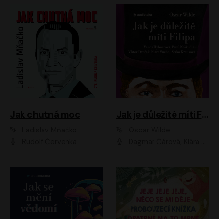
Jak chutná moc
Jak je důležité míti Filipa
Ladislav Mňačko
Oscar Wilde
Rudolf Červenka
Dagmar Čárová, Klára Suchá, Martin Hruška, Otakar Brousek ml., Pavel Neškudla, Radek Hoppe, Šárka Krausová, Vanda Hybnerová, Viktor Dvořák