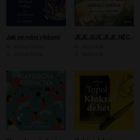
Jak se mění vědomí
JEJE JEJE JEJE, NĚCO SE MI DĚJE + PROBOUZECÍ KNÍŽKA + OPATRNĚ NA TO MRNĚ + USÍNACÍ KNÍŽKA
Michael Pollan
Robin Král
Zbyšek Horák
Robin Král