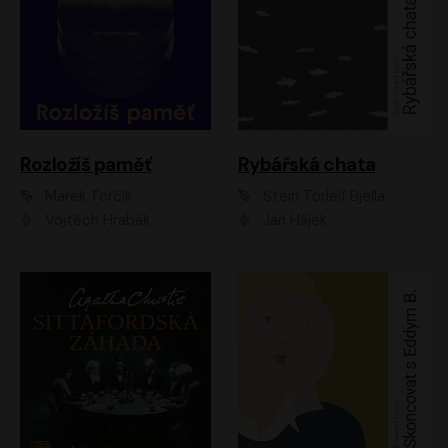
Rozložíš paměť
Rybářská chata
Marek Torčík
Stein Torleif Bjella
Vojtěch Hrabák
Jan Hájek