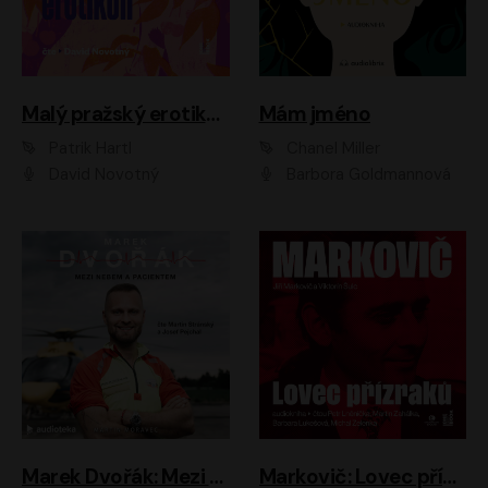
Malý pražský erotikon
Mám jméno
Patrik Hartl
Chanel Miller
David Novotný
Barbora Goldmannová
Marek Dvořák: Mezi nebem a pacientem
Markovič: Lovec přízraků