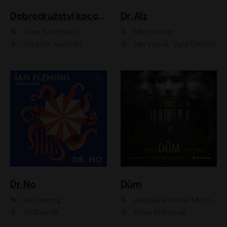
Dobrodružství kocoura Fiškuse a dědy Pettsona 1
Dr. Alz
Sven Nordqvist
Miloš Urban
Vladimír Javorský
Jan Vlasák, Vasil Fridrich
Dr. No
Dům
Ian Fleming
Jaroslava Hrdina Mištová
Jiří Dvořák
Eliška Křenková