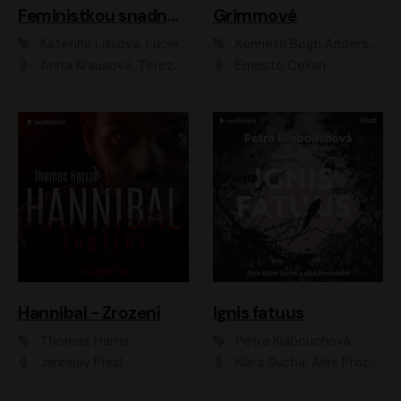
Feministkou snadno a rychle
Grimmové
Kateřina Lišková, Lucie Jarkovská
Kenneth Bøgh Andersen, Benni Bødker
Anita Krausová, Tereza Dočkalová
Ernesto Čekan
Hannibal - Zrození
Ignis fatuus
Thomas Harris
Petra Klabouchová
Jaroslav Plesl
Klára Suchá, Aleš Procházka