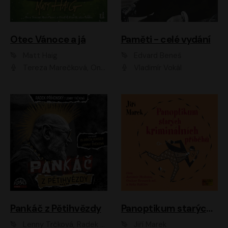
Otec Vánoce a já
Paměti - celé vydání
Matt Haig
Edvard Beneš
Tereza Marečková, Ondřej Endru Havlík
Vladimír Vokál
Pankáč z Pětihvězdy
Panoptikum starých kriminálních příběhů
Lenny Trčková, Radek Příhonský
Jiří Marek