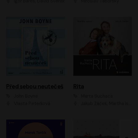
Igor Bareš, David Švehlík
Miroslav Táborský
Před sebou neutečeš
Rita
John Boyne
Marta Buchaca
Vlasta Peterková
Jakub Žáček, Martha Issová