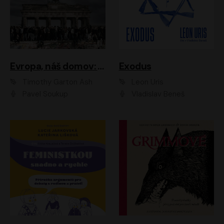
Evropa, náš domov: Od vylodění v Normandii po válku na Ukrajině
Exodus
Timothy Garton Ash
Leon Uris
Pavel Soukup
Vladislav Beneš