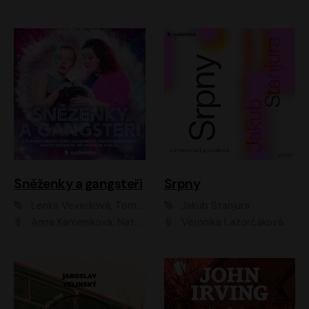
Sněženky a gangsteři
Srpny
Lenka Veverková, Tomáš Dianiška
Jakub Stanjura
Anna Kameníková, Nataša Bednářová, Tereza Hof, Taťjana Medvecká, Zuzana Slavíková, Šimon Krupa, Robert Mikluš, Jiří Vyorálek, Kryštof Hádek, Martin Hofmann, Martin Hruška
Veronika Lazorčáková