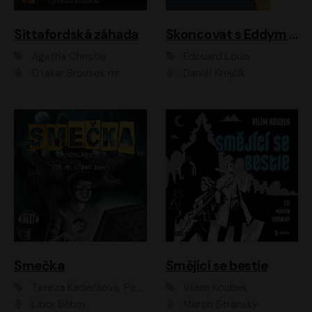
Sittafordská záhada
Skoncovat s Eddym B.
Agatha Christie
Édouard Louis
Otakar Brousek ml.
Daniel Krejčík
Smečka
Smějící se bestie
Tereza Kadečková, Petr Boček, Nelly Černohorská, Ondřej Kocáb, Ludmila Svozilová, Miroslav Pech, Karin Novotná, Jiří Sivok, Martin Štefko, Kateřina Malec Houfková, Tomáš Marton, Madla Pospíšilová Karasová, Michal Březina, Veronika Fiedlerová, Lukáš Vavrečka, Přemysl Krejčík, Mort Castle
Vilém Koubek
Libor Böhm
Martin Stránský