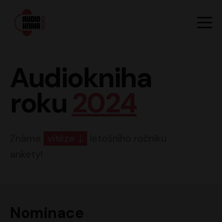
Hlavn
Men
Audiokniha roku
Audiokniha
roku
2024
Známe
vítěze
letošního ročníku
ankety!
Nominace