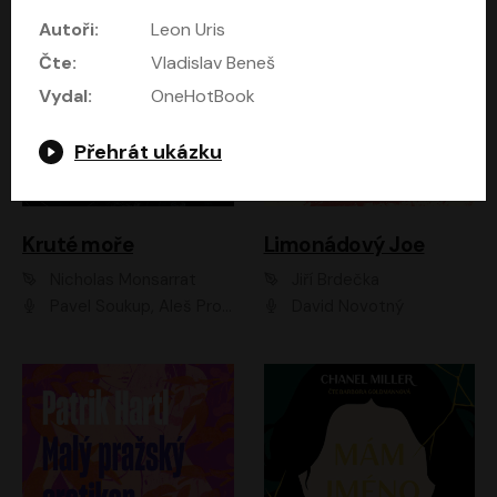
Autoři:
Leon Uris
Čte:
Vladislav Beneš
Vydal:
OneHotBook
Přehrát ukázku
Kruté moře
Limonádový Joe
Nicholas Monsarrat
Jiří Brdečka
Pavel Soukup, Aleš Procházka, David Novotný, Marek Holý, Martin Preiss, Jakub Saic, Petr Neskusil, David Matásek, Vasil Fridrich, Pavel Rímský, Zuzana Slavíková, Zbyšek Horák, Martin Zahálka, Luboš Ondráček, Amélie Vránová, Andrea Elsnerová, Anna Theimerová, Antonín Navrátil, Apolena Velsová, Bohdan Tůma, Filip Jančík, Filip Švarc, Jan Škvor, Jiří Köhler, Kateřina Peřinová, Kristýna Nebeská, Kristýna Skružná, Ladislav Cigánek, Libor Terš, Lucie Timíková, Martin Hruška, Martin Stránský, Michal Holán, Michal Jagelka, Milada Vaňkátová, Oldřich Hajlich, Pavel Dytrt, Petr Burian, Petr Gelnar, Radek Hoppe, Radek Škvor, Radovan Vaculík, Richard Fiala, Robert Hájek, Robin Pařík, Roman Hajlich, Roman Říčař, Svatopluk Schuller, Terezie Taberyová, Valentina Vránová, Vojtěch hájek, Zuzana Kajnarová Říčařová
David Novotný