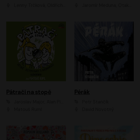
Lenny Trčková, Oldřich Kaiser
Jaromír Meduna, Otakar Brousek ml., Saša Rašilov
Pátrači na stopě
Pérák
Jaroslav Major, Alan Piskač
Petr Stančík
Matouš Ruml
David Novotný