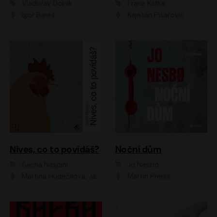
Vladislav Dolník
Franz Kafka
Igor Bareš
Kajetán Písařovic
Nives, co to povídáš?
Noční dům
Sacha Naspini
Jo Nesbo
Martina Hudečková, Jaromír Meduna, Zuzana Slavíková
Martin Preiss