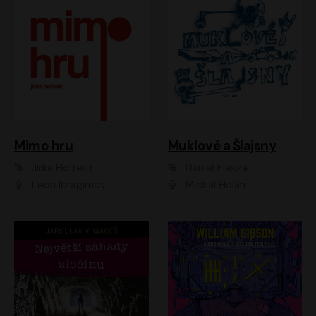
Muklové a Šlajsny
Mimo hru
Daniel Flasza
Jirka Hofreitr
Michal Holán
Leon Ibragimov