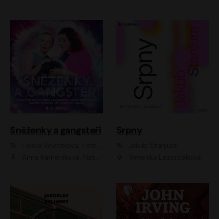
Sněženky a gangsteři
Srpny
Lenka Veverková, Tomáš Dianiška
Jakub Stanjura
Anna Kameníková, Nataša Bednářová, Tereza Hof, Taťjana Medvecká, Zuzana Slavíková, Šimon Krupa, Robert Mikluš, Jiří Vyorálek, Kryštof Hádek, Martin Hofmann, Martin Hruška
Veronika Lazorčáková