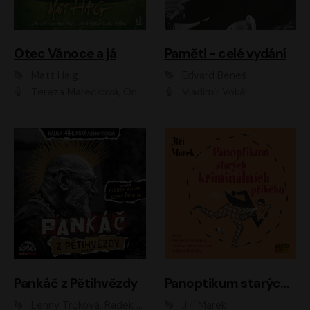
Otec Vánoce a já
Paměti - celé vydání
Matt Haig
Edvard Beneš
Tereza Marečková, Ondřej Endru Havlík
Vladimír Vokál
Pankáč z Pětihvězdy
Panoptikum starých kriminálních příběhů
Lenny Trčková, Radek Příhonský
Jiří Marek