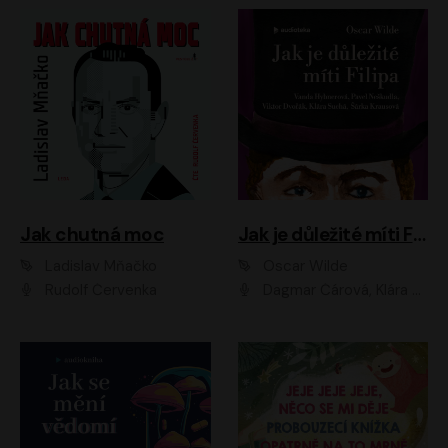
Jak chutná moc
Jak je důležité míti Filipa
Ladislav Mňačko
Oscar Wilde
Rudolf Červenka
Dagmar Čárová, Klára Suchá, Martin Hruška, Otakar Brousek ml., Pavel Neškudla, Radek Hoppe, Šárka Krausová, Vanda Hybnerová, Viktor Dvořák