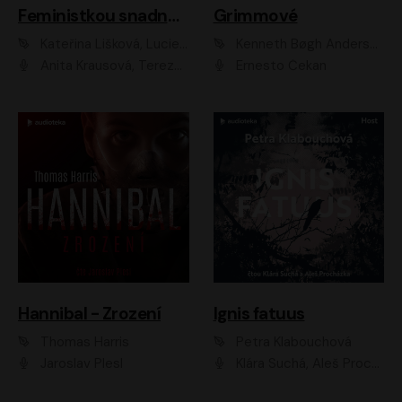
Feministkou snadno a rychle
Grimmové
Kateřina Lišková, Lucie Jarkovská
Kenneth Bøgh Andersen, Benni Bødker
Anita Krausová, Tereza Dočkalová
Ernesto Čekan
Hannibal - Zrození
Ignis fatuus
Thomas Harris
Petra Klabouchová
Jaroslav Plesl
Klára Suchá, Aleš Procházka