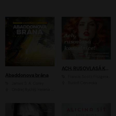
ACH, RUSOVLASÁ KOUZELNICE!
Abaddonova brána
Francis Scott Fitzgerald
Rudolf Červenka
James S. A. Corey
Ondřej Rychlý, Helena Dvořáková, Tereza Císařová, Jan Teplý, Jiří Vyorálek, Matěj Převrátil