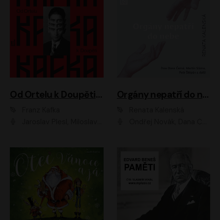
Od Ortelu k Doupěti – tucet Kafkových povídek
Orgány nepatří do nebe
Franz Kafka
Renata Kalenská
Jaroslav Plesl, Miloslav Mejzlík, David Novotný, Lukáš Hlavica, Jaromír Meduna, Václav Neužil, Otakar Brousek ml., Jan Holík, Václav Marhold
Ondřej Novák, Dana Černá, Martin Sláma, Petr Štěpán, Libor Hruška, Filip Jančík, Jakub Urbánek, Barbora Goldmannová, Karolína Zbořilová, Petra Šimberová, Richard Wágner, Klára Sochorová, Šárka Šildová, Zbyšek Horák, Anita Krausová