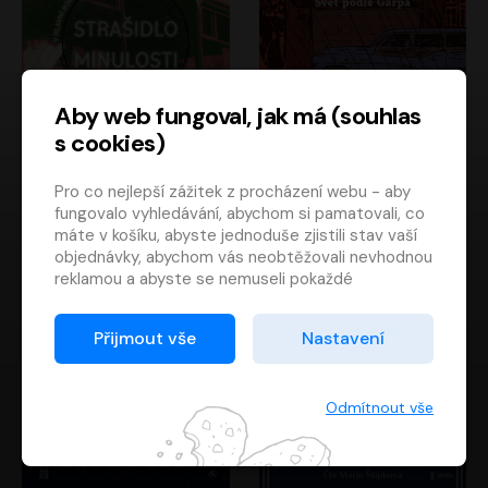
Aby web fungoval, jak má (souhlas
s cookies)
Strašidlo minulosti
Svět podle Garpa
Pro co nejlepší zážitek z procházení webu - aby
Jaroslav Velinský
John Irving
fungovalo vyhledávání, abychom si pamatovali, co
Libor Hruška
David Novotný
máte v košíku, abyste jednoduše zjistili stav vaší
objednávky, abychom vás neobtěžovali nevhodnou
reklamou a abyste se nemuseli pokaždé
přihlašovat.
Proto od vás potřebujeme souhlas se
Přijmout vše
Nastavení
zpracováním souborů cookies
, tj. malých souborů,
které se dočasně ukládají ve vašem prohlížeči.
Děkujeme, že nám ho dáte a pomůžete nám tak
Odmítnout vše
web zlepšovat.