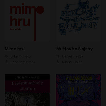
Muklové a Šlajsny
Mimo hru
Daniel Flasza
Jirka Hofreitr
Michal Holán
Leon Ibragimov