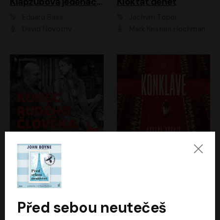
Klapzubova jedenáctka
Kloktat dehet
Eduard Bass
Jáchym Topol
David Novotný
Mark Kristián Hochman
Konec rudého člověka
Konkláve
Světlana Alexijevičová, Daniel Majling
Robert Harris
Jan Sklenář, Jan Staněk, Jan Vondráček, Johanna Tesařová, Klára Sedláčková Ottová, Magdalena Zimová, Marie Poulová, Martin Matejka, Miroslav Zavičár, Pavel Neškudla, Samuel Toman, Šimon Kučera, Štěpánka Fingerhutová, Tomáš Turek
Jan Kolařík
Před sebou neutečeš