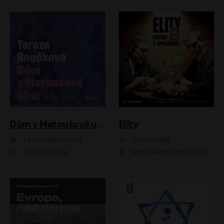
Dům v Matoušově ulici
Elity
Tereza Boučková
Jiří Havelka
Jitka Ježková
Anna Kameníková, Filip Březina, Jiří Lábus, Jiří Vyorálek, Klára Melíšková, Miloslav König, Miroslav Hanuš, Pavla Tomicová, Petr Lněnička, Richard Stanke, Taťjana Medveská, Václav Neužil, Vojtech Vondráček, Zdeněk Piškula