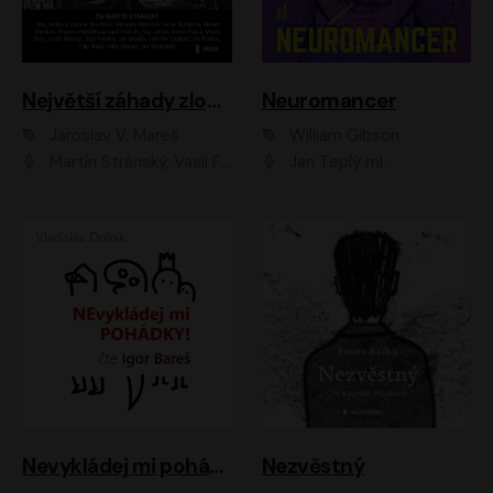
Největší záhady zločinu
Neuromancer
Jaroslav V. Mareš
William Gibson
Martin Stránský, Vasil Fridrich, Filip Jančík, Martin Preiss, Marek Holý, Lukáš Hlavica, Libor Hruška, Jan Maxián, Ladislav Cigánek, Jiří Ployhar, Filip Švarc, Vilém Udatný, Jan Vondráček, Jitka Ježková, Zuzana Slavíková, Michaela Klenková, Lucie Juřičková, Miriam Chytilová, Martina Hudečková
Jan Teplý ml.
Nevykládej mi pohádky
Nezvěstný