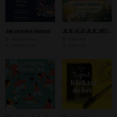
Jak se mění vědomí
JEJE JEJE JEJE, NĚCO SE MI DĚJE + PROBOUZECÍ KNÍŽKA + OPATRNĚ NA TO MRNĚ + USÍNACÍ KNÍŽKA
Michael Pollan
Robin Král
Zbyšek Horák
Robin Král