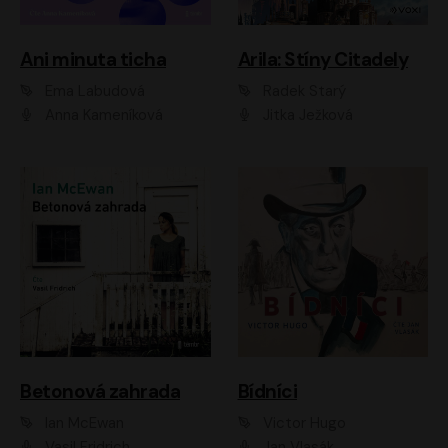
Ani minuta ticha
Arila: Stíny Citadely
Ema Labudová
Radek Starý
Anna Kameníková
Jitka Ježková
Betonová zahrada
Bídníci
Ian McEwan
Victor Hugo
Vasil Fridrich
Jan Vlasák