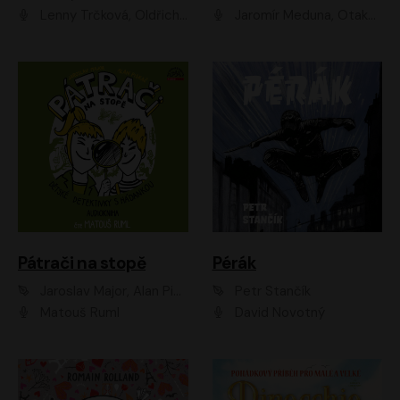
Lenny Trčková, Oldřich Kaiser
Jaromír Meduna, Otakar Brousek ml., Saša Rašilov
Pátrači na stopě
Pérák
Jaroslav Major, Alan Piskač
Petr Stančík
Matouš Ruml
David Novotný