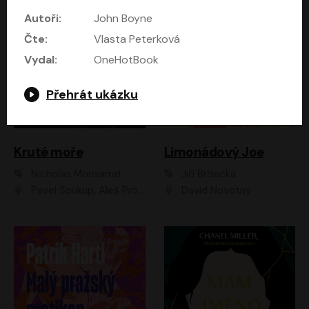
Autoři:
John Boyne
Čte:
Vlasta Peterková
Vydal:
OneHotBook
Přehrát ukázku
Kruté moře
Limonádový Joe
Nicholas Monsarrat
Jiří Brdečka
Pavel Soukup, Aleš Procházka, David Novotný, Marek Holý, Martin Preiss, Jakub Saic, Petr Neskusil, David Matásek, Vasil Fridrich, Pavel Rímský, Zuzana Slavíková, Zbyšek Horák, Martin Zahálka, Luboš Ondráček, Amélie Vránová, Andrea Elsnerová, Anna Theimerová, Antonín Navrátil, Apolena Velsová, Bohdan Tůma, Filip Jančík, Filip Švarc, Jan Škvor, Jiří Köhler, Kateřina Peřinová, Kristýna Nebeská, Kristýna Skružná, Ladislav Cigánek, Libor Terš, Lucie Timíková, Martin Hruška, Martin Stránský, Michal Holán, Michal Jagelka, Milada Vaňkátová, Oldřich Hajlich, Pavel Dytrt, Petr Burian, Petr Gelnar, Radek Hoppe, Radek Škvor, Radovan Vaculík, Richard Fiala, Robert Hájek, Robin Pařík, Roman Hajlich, Roman Říčař, Svatopluk Schuller, Terezie Taberyová, Valentina Vránová, Vojtěch hájek, Zuzana Kajnarová Říčařová
David Novotný