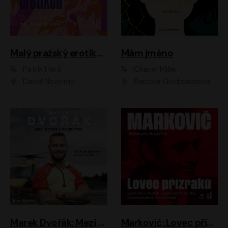
Malý pražský erotikon
Mám jméno
Patrik Hartl
Chanel Miller
David Novotný
Barbora Goldmannová
Marek Dvořák: Mezi nebem a pacientem
Markovič: Lovec přízraků