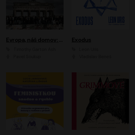
Evropa, náš domov: Od vylodění v Normandii po válku na Ukrajině
Exodus
Timothy Garton Ash
Leon Uris
Pavel Soukup
Vladislav Beneš