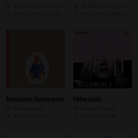
Martin Moravec, Marek Dvořák
Jiří Markovič, Viktorín Šulc
Martin Stránský, Josef Pejchal, Petra Bučková
Petr Lněnička, Martin Zahálka, Barbara Lukešová, Michal Zelenka
Medvídek Paddington
Millennials
Michael Bond
Kateřina Pokorná
Aleš Procházka
Kateřina Pokorná