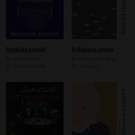
Rozložíš paměť
Rybářská chata
Marek Torčík
Stein Torleif Bjella
Vojtěch Hrabák
Jan Hájek