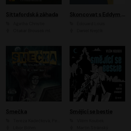
Sittafordská záhada
Skoncovat s Eddym B.
Agatha Christie
Édouard Louis
Otakar Brousek ml.
Daniel Krejčík
Smečka
Smějící se bestie
Tereza Kadečková, Petr Boček, Nelly Černohorská, Ondřej Kocáb, Ludmila Svozilová, Miroslav Pech, Karin Novotná, Jiří Sivok, Martin Štefko, Kateřina Malec Houfková, Tomáš Marton, Madla Pospíšilová Karasová, Michal Březina, Veronika Fiedlerová, Lukáš Vavrečka, Přemysl Krejčík, Mort Castle
Vilém Koubek
Libor Böhm
Martin Stránský