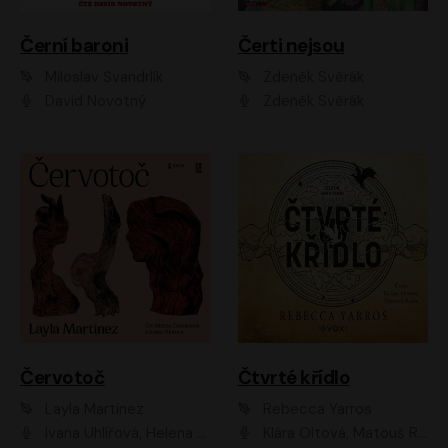
Černí baroni
Čerti nejsou
Miloslav Švandrlík
Zdeněk Svěrák
David Novotný
Zdeněk Svěrák
Červotoč
Čtvrté křídlo
Layla Martinez
Rebecca Yarros
Ivana Uhlířová, Helena Čermáková
Klára Oltová, Matouš Ruml