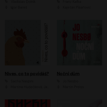
Vladislav Dolník
Franz Kafka
Igor Bareš
Kajetán Písařovic
Nives, co to povídáš?
Noční dům
Sacha Naspini
Jo Nesbo
Martina Hudečková, Jaromír Meduna, Zuzana Slavíková
Martin Preiss