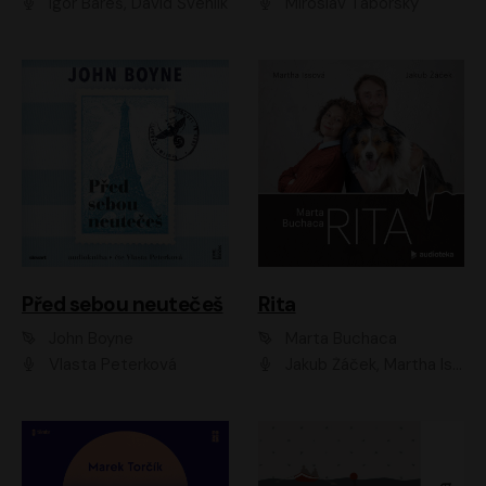
Igor Bareš, David Švehlík
Miroslav Táborský
Před sebou neutečeš
Rita
John Boyne
Marta Buchaca
Vlasta Peterková
Jakub Žáček, Martha Issová