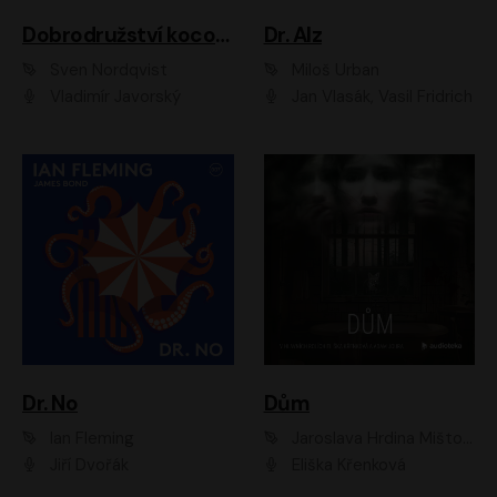
Dobrodružství kocoura Fiškuse a dědy Pettsona 1
Dr. Alz
Sven Nordqvist
Miloš Urban
Vladimír Javorský
Jan Vlasák, Vasil Fridrich
Dr. No
Dům
Ian Fleming
Jaroslava Hrdina Mištová
Jiří Dvořák
Eliška Křenková