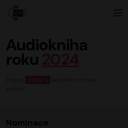
Hlavn
Men
Audiokniha roku
Audiokniha
roku
2024
Známe
vítěze
letošního ročníku
ankety!
Nominace