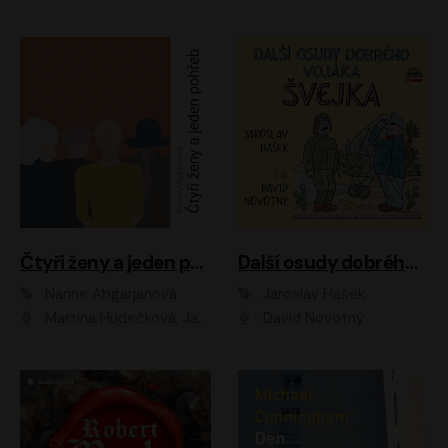
Čtyři ženy a jeden pohřeb
Další osudy dobrého vojáka Švejka
Narine Abgarjanová
Jaroslav Hašek
Martina Hudečková, Jaromír Meduna
David Novotný