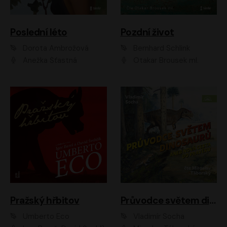
Poslední léto
Pozdní život
Dorota Ambrožová
Bernhard Schlink
Anežka Šťastná
Otakar Brousek ml.
Pražský hřbitov
Průvodce světem dinosaurů aneb Nová cesta do pravěku
Umberto Eco
Vladimír Socha