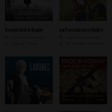
Kodaňská trilogie
La Fontainovy Bajky
Tove Ditlevsenová
Jean De La Fontaine
Dagmar Čárová
Jiří Vyorálek, Jan Meduna, Tereza Vilišová, Jitka Molavcová, Jan Vlasák, Petr Čtvrtníček, Vasil Fridrich, Jan Cina