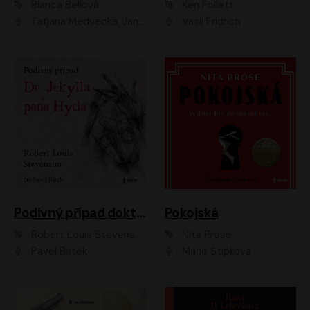
Bianca Bellová
Ken Follett
Taťjana Medvecká, Jan Vlasák
Vasil Fridrich
Podivný případ doktora Jekylla a pana Hyda
Pokojská
Robert Louis Stevenson
Nita Prose
Pavel Batěk
Marie Štípková