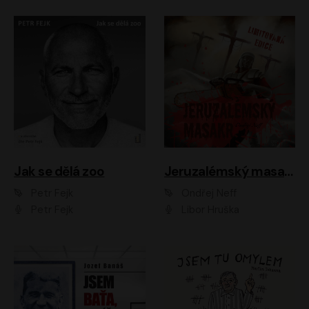
Jak se dělá zoo
Jeruzalémský masakr
Petr Fejk
Ondřej Neff
Petr Fejk
Libor Hruška