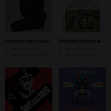
Slovutný pán prezident
Smažená zelená rajčata ve Whistle Stop Cafe
Madeline Vadkerty
Fannie Flaggová
Zuzana Kronerová, František Kovár, Božidara Turzonovová, Ľuboš Kostelný, Kristína Svarinská, Miro Noga, Richard Stanke, Lucia Siposová, Marián Miezga, Dado Nagy, Slávka Halčáková, Peter Rúfus, Filip Tůma, Lukáš Latinák, Dušan Kaprálik, Jana Oľhová, Stano Staško, Michal Hudák, Martin Kaprálik, Robo Jakab, Andrej Bán, Ivan Martinka, Martin Brezović, Patrik Lučan, Ondrej Kořínek, Scarlett Čanakyová, Andrej Žiarovský, Norbert Moravanský, Miro Králik, Marko Vrzgula, Ján Štrbák, Oliver Koniar, Roman Jaroš, Ján Kardoš, Barbora Kardošová, Ivan Kamenec, Madeline Vadkerty
Martina Hudečková