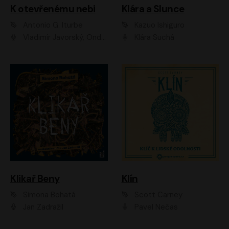
K otevřenému nebi
Klára a Slunce
Antonio G. Iturbe
Kazuo Ishiguro
Vladimír Javorský, Ondřej Brousek
Klára Suchá
Klikař Beny
Klín
Simona Bohatá
Scott Carney
Jan Zadražil
Pavel Nečas