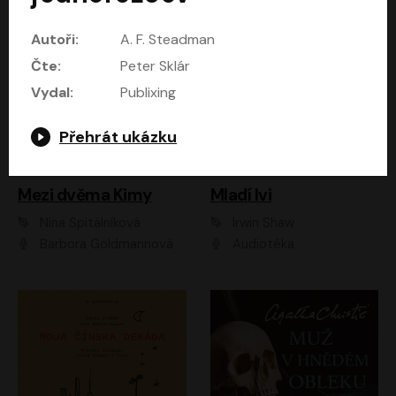
Autoři:
A. F. Steadman
Čte:
Peter Sklár
Vydal:
Publixing
Přehrát ukázku
Mezi dvěma Kimy
Mladí lvi
Nina Špitálníková
Irwin Shaw
Barbora Goldmannová
Audiotéka