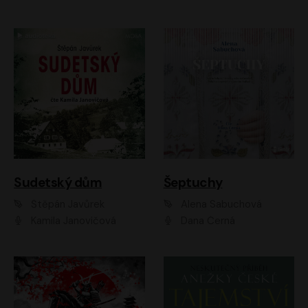
Sudetský dům
Šeptuchy
Štěpán Javůrek
Alena Sabuchová
Kamila Janovičová
Dana Černá