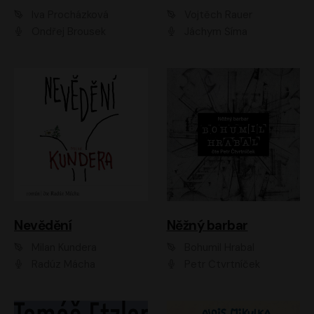
Iva Procházková
Vojtěch Rauer
Ondřej Brousek
Jáchym Šíma
Nevědění
Něžný barbar
Milan Kundera
Bohumil Hrabal
Radúz Mácha
Petr Čtvrtníček