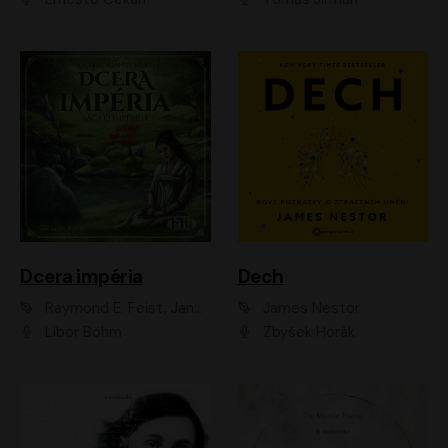
Dcera impéria
Dech
Raymond E. Feist, Janny Wurts
James Nestor
Libor Böhm
Zbyšek Horák