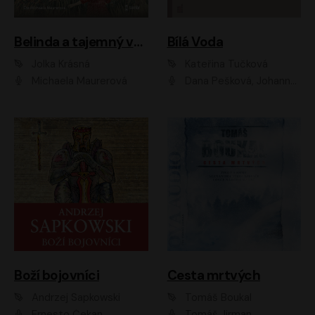
Belinda a tajemný výlet
Bílá Voda
Jolka Krásná
Kateřina Tučková
Michaela Maurerová
Dana Pešková, Johanna Tesařová, Ladislav Cigánek, Libuše Švormová, Oldřich Vlach, Pavla Tomicová, Petr Pochop, Tereza Vítů, Vanda Hybnerová
Boží bojovníci
Cesta mrtvých
Andrzej Sapkowski
Tomáš Boukal
Ernesto Čekan
Tomáš Jirman