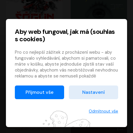
Aby web fungoval, jak má (souhlas
s cookies)
Šógun
Tajemství
Pro co nejlepší zážitek z procházení webu - aby
James Clavell
Tereza Dobiášová
fungovalo vyhledávání, abychom si pamatovali, co
Pavel Soukup
Milena Steinmasslová
máte v košíku, abyste jednoduše zjistili stav vaší
objednávky, abychom vás neobtěžovali nevhodnou
reklamou a abyste se nemuseli pokaždé
přihlašovat.
Proto od vás potřebujeme souhlas se
Přijmout vše
Nastavení
zpracováním souborů cookies
, tj. malých souborů,
které se dočasně ukládají ve vašem prohlížeči.
Děkujeme, že nám ho dáte a pomůžete nám tak
Odmítnout vše
web zlepšovat.