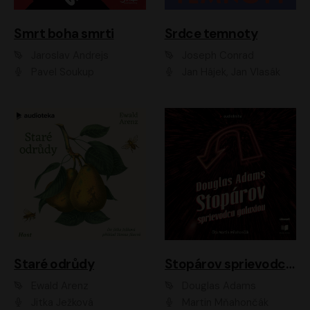
Smrt boha smrti
Srdce temnoty
Jaroslav Andrejs
Joseph Conrad
Pavel Soukup
Jan Hájek, Jan Vlasák
Staré odrůdy
Stopárov sprievodca galaxiou
Ewald Arenz
Douglas Adams
Jitka Ježková
Martin Mňahončák