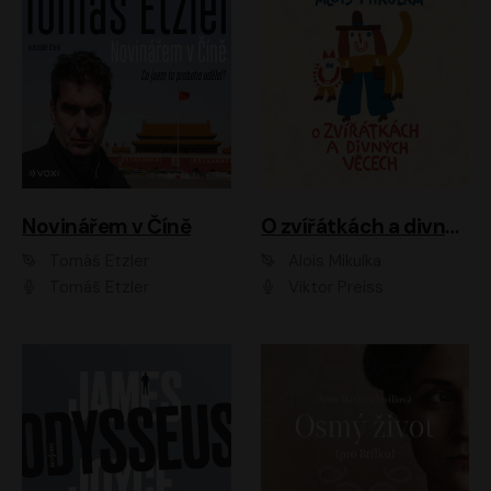
Novinářem v Číně
O zvířátkách a divných věcech
Tomáš Etzler
Alois Mikulka
Tomáš Etzler
Viktor Preiss