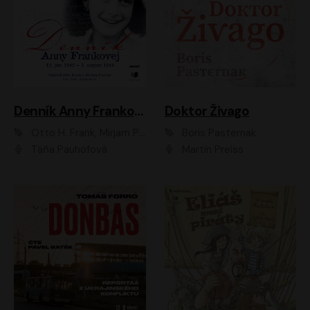
Denník Anny Frankovej
Doktor Živago
Otto H. Frank, Mirjam Pressler
Boris Pasternak
Táňa Pauhofová
Martin Preiss