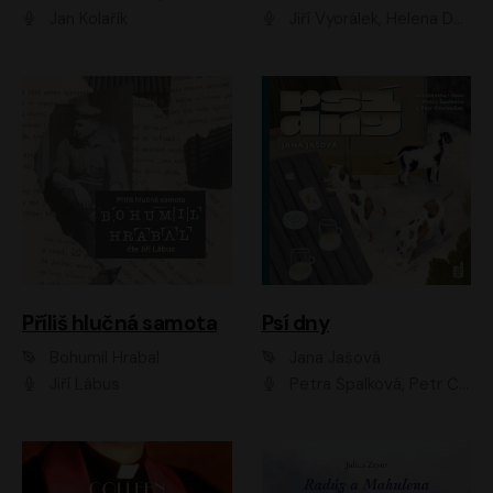
Jan Kolařík
Jiří Vyorálek, Helena Dvořáková, Pavel Šimčík, Ondřej Rychlý, Radek Holub, Filip Kaňkovský, Luboš Veselý, Tomáš Dastlík, Tereza Dočkalová, David Nyč
Příliš hlučná samota
Psí dny
Bohumil Hrabal
Jana Jašová
Jiří Lábus
Petra Špalková, Petr Čtvrtníček