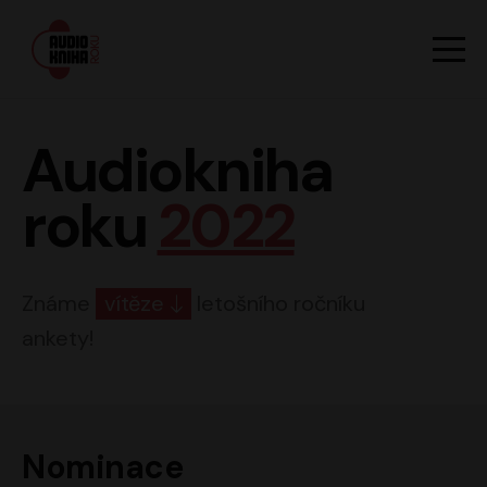
Hlavn
Men
Audiokniha roku
Audiokniha
roku
2022
Známe
vítěze
letošního ročníku
ankety!
Nominace