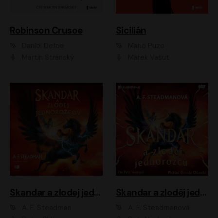
Robinson Crusoe
Sicilián
Daniel Defoe
Mario Puzo
Martin Stránský
Marek Vašut
Skandar a zlodej jednorožcov
Skandar a zloděj jednorožců
A. F. Steadman
A. F. Steadmanová