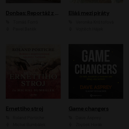
Donbas: Reportáž z ukrajinského konfliktu
Eliáš mezi piráty
Tomáš Forró
Veronika Krištofová
Pavel Batěk
Vojtěch Hájek
Ernettiho stroj
Game changers
Roland Portiche
Dave Asprey
Michal Bumbálek
Zbyšek Horák