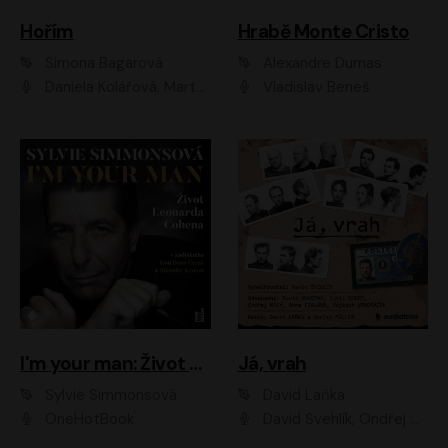
Hořím
Hrabě Monte Cristo
Simona Bagarová
Alexandre Dumas
Daniela Kolářová, Martha Issová, Pavel Řezníček, Klára Melíšková, Kryštof Hádek, Zdeněk Svěrák, Simona Bagarová
Vladislav Beneš
I'm your man: Život Leonarda Cohena
Já, vrah
Sylvie Simmonsová
David Laňka
OneHotBook
David Švehlík, Ondřej Malý, Anna Fialová, Cyril Dobrý, Vojtěch Vondráček, David Novotný, Ladislav Cigánek