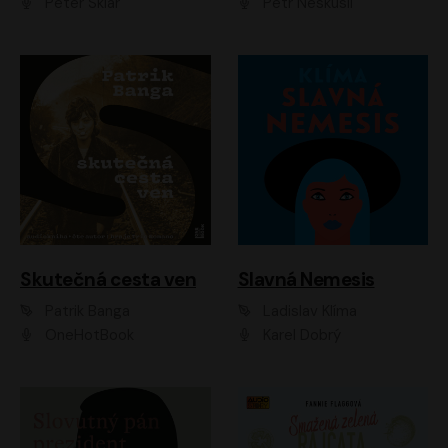
Peter Sklár
Petr Neskusil
Skutečná cesta ven
Slavná Nemesis
Patrik Banga
Ladislav Klíma
OneHotBook
Karel Dobrý