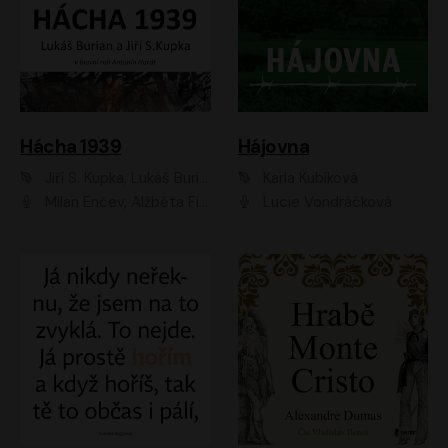
Hácha 1939
Hájovna
Jiří S. Kupka, Lukáš Burian
Karla Kubíková
Milan Enčev, Alžběta Fišerová, Marek Helma, Antonín Hardt, Jitka Sedláčková, Lukáš Burian, Vojtěch Havelka
Lucie Vondráčková