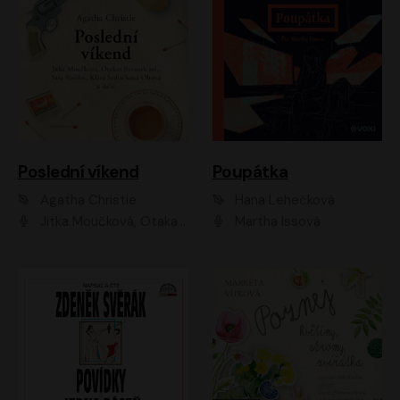
Poslední víkend
Poupátka
Agatha Christie
Hana Lehečková
Jitka Moučková, Otakar Brousek ml., Lenka Termerová, Šárka Krausová, Radek Hoppe, Petr Stach, Viktor Dvořák, Klára Oltová, Andrea Elsnerová, Saša Rašilov, Vojtěch Hájek, Barbora Vágnerová
Martha Issová