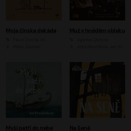
Moja čínska dekáda
Muž v hnědém obleku
Pavel Dvořák ml.
Agatha Christie
Mário Zeumer
Jitka Moučková, Jan Šťastný, Zbyšek Horák
Myši patří do nebe
Na Seně