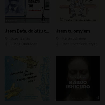
Jsem Baťa, dokážu to!
Jsem tu omylem
Jozef Banáš
Martin Johanna
Luboš Ondráček
Petr Čtvrtníček, Kryštof Hádek, Jiří Lábus, Dana Černá, Miroslav Táborský, Oldřich Navrátil, Milan Šteindler, David Vávra, Marie Tomsová