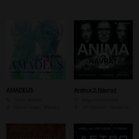
AMADEUS
Anima 2: Návrat
Peter Shaffer
Kinga Krzemińska
Martin Finger, Marek Lambora, Eliška Zbanková, Martin Písařík, Václav Neužil, Kamil Halbich, Aleš Procházka, Miroslav Táborský, Hanuš Bor, Jan Hájek
Jiří Vyorálek, Vanda Hybnerová, Jan Nedbal, Tereza Vilišová, Matylda Miškovská, Johana Tesařová, Jana Boušková, Ivana Uhlířová, Martin Myšička, Dana Černá, Ladislav Frej, Miroslav Hanuš, Zuzana Kronerová, Pavel Neškudla, Luboš Veselý, Jan Holík, Ondřej Malý, Leoš Noha, Karolína Baranová, Jan Battěk, Kryštof Bartoš, Daniela Čermáková, Hanuš Bor, Petr Gojda, Lucie Laňková, Jan Horák Radúz Mácha, Jan Meduna, Marta Menes, Jaromíra Mílová, Michal Sieczkowski, Jiří Suchánek, Anežka Šťastná, Lenka Vrtišková - Nejezchlebová, Jiří Wohanka