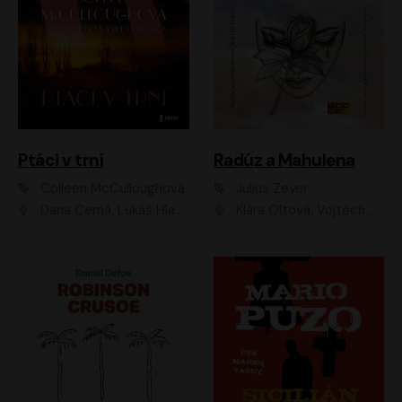
Ptáci v trní
Radúz a Mahulena
Colleen McCulloughová
Julius Zeyer
Dana Černá, Lukáš Hlavica
Klára Oltová, Vojtěch Hájek, Růžena Merunková, Dušan Sitek, Simona Postlerová, Ljuba Krbová, Petr Lněnička, Saša Rašilov