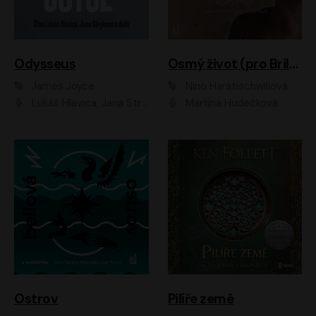
Odysseus
Osmý život (pro Brilku)
James Joyce
Nino Haratischwiliová
Lukáš Hlavica, Jana Stryková
Martina Hudečková
Ostrov
Pilíře země