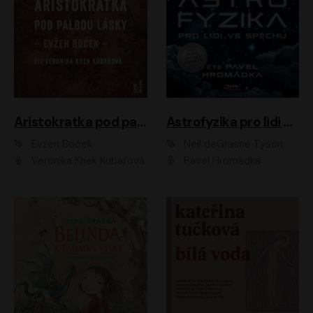
Aristokratka pod palbou lásky
Astrofyzika pro lidi ve spěchu
Evžen Boček
Neil deGrasse Tyson
Veronika Khek Kubařová
Pavel Hromádka