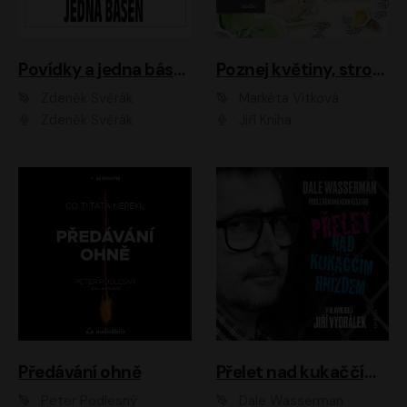
Povídky a jedna báseň
Poznej květiny, stromy, zvířátka
Zdeněk Svěrák
Markéta Vítková
Zdeněk Svěrák
Jiří Kniha
Předávání ohně
Přelet nad kukaččím hnízdem
Peter Podlesný
Dale Wasserman