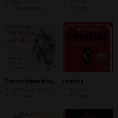
Bianca Bellová
Ken Follett
Taťjana Medvecká, Jan Vlasák
Vasil Fridrich
Podivný případ doktora Jekylla a pana Hyda
Pokojská
Robert Louis Stevenson
Nita Prose
Pavel Batěk
Marie Štípková