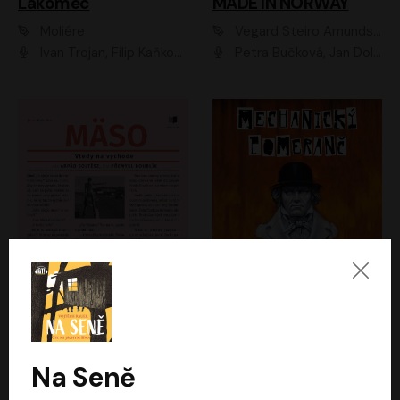
Lakomec
MADE IN NORWAY
Moliére
Vegard Steiro Amundsen
Ivan Trojan, Filip Kaňkovský, Ondřej Brousek, Anežka Šťastná, Klára Suchá, Jaromír Meduna, Dana Černá, Václav Vydra, Jiří Knot, Petr Lněnička, Lubor Šplíchal, Jiří Maryško, Petr Šplíchal
Petra Bučková, Jan Dolanský, Jiří Vyorálek, Ondřej Rychlý, Ondřej Vetchý, Klára Suchá, Jan Vlasák, Jana Stryková, Igor Bareš, Miroslav Etzler
Mäso
Mechanický pomeranč
Arpád Soltész
Anthony Burgess
Přemysl Boublík
David Novotný
Na Seně