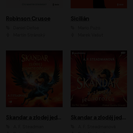
Robinson Crusoe
Sicilián
Daniel Defoe
Mario Puzo
Martin Stránský
Marek Vašut
Skandar a zlodej jednorožcov
Skandar a zloděj jednorožců
A. F. Steadman
A. F. Steadmanová