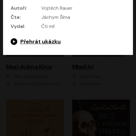
Autoři:
Vojtěch Rauer
Čte:
Jáchym Šíma
Vydal:
Čti mi!
Přehrát ukázku
Mezi dvěma Kimy
Mladí lvi
Nina Špitálníková
Irwin Shaw
Barbora Goldmannová
Audiotéka