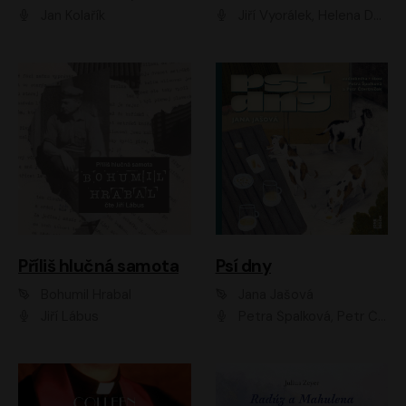
Jan Kolařík
Jiří Vyorálek, Helena Dvořáková, Pavel Šimčík, Ondřej Rychlý, Radek Holub, Filip Kaňkovský, Luboš Veselý, Tomáš Dastlík, Tereza Dočkalová, David Nyč
Příliš hlučná samota
Psí dny
Bohumil Hrabal
Jana Jašová
Jiří Lábus
Petra Špalková, Petr Čtvrtníček