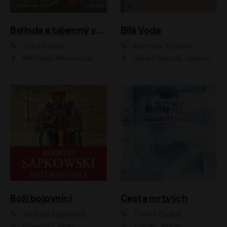
Belinda a tajemný výlet
Bílá Voda
Jolka Krásná
Kateřina Tučková
Michaela Maurerová
Dana Pešková, Johanna Tesařová, Ladislav Cigánek, Libuše Švormová, Oldřich Vlach, Pavla Tomicová, Petr Pochop, Tereza Vítů, Vanda Hybnerová
Boží bojovníci
Cesta mrtvých
Andrzej Sapkowski
Tomáš Boukal
Ernesto Čekan
Tomáš Jirman