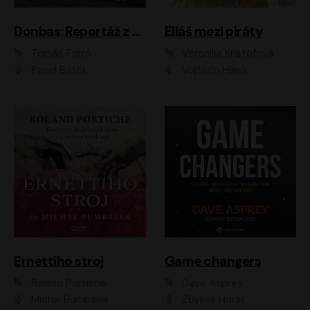
Donbas: Reportáž z ukrajinského konfliktu
Eliáš mezi piráty
Tomáš Forró
Veronika Krištofová
Pavel Batěk
Vojtěch Hájek
Ernettiho stroj
Game changers
Roland Portiche
Dave Asprey
Michal Bumbálek
Zbyšek Horák