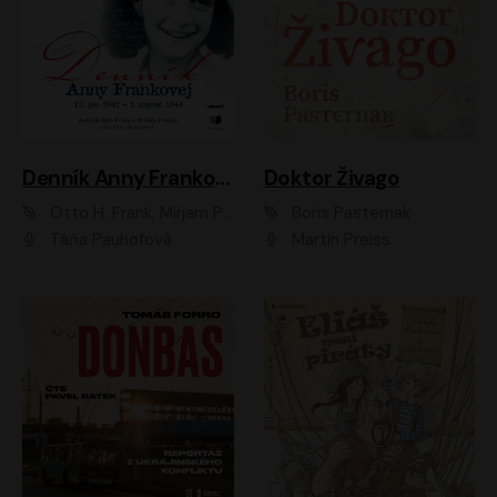
Denník Anny Frankovej
Doktor Živago
Otto H. Frank, Mirjam Pressler
Boris Pasternak
Táňa Pauhofová
Martin Preiss