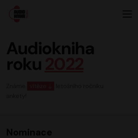
Hlavn
Men
Audiokniha roku
Audiokniha
roku
2022
Známe
vítěze
letošního ročníku
ankety!
Nominace