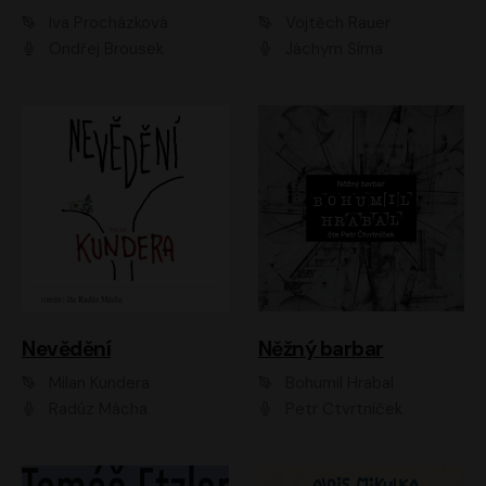
Iva Procházková
Vojtěch Rauer
Ondřej Brousek
Jáchym Šíma
Nevědění
Něžný barbar
Milan Kundera
Bohumil Hrabal
Radúz Mácha
Petr Čtvrtníček