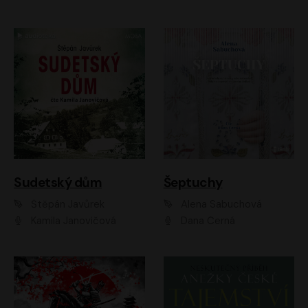
Sudetský dům
Šeptuchy
Štěpán Javůrek
Alena Sabuchová
Kamila Janovičová
Dana Černá