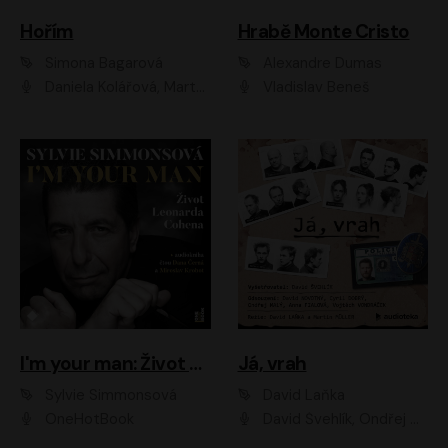
Hořím
Hrabě Monte Cristo
Simona Bagarová
Alexandre Dumas
Daniela Kolářová, Martha Issová, Pavel Řezníček, Klára Melíšková, Kryštof Hádek, Zdeněk Svěrák, Simona Bagarová
Vladislav Beneš
I'm your man: Život Leonarda Cohena
Já, vrah
Sylvie Simmonsová
David Laňka
OneHotBook
David Švehlík, Ondřej Malý, Anna Fialová, Cyril Dobrý, Vojtěch Vondráček, David Novotný, Ladislav Cigánek