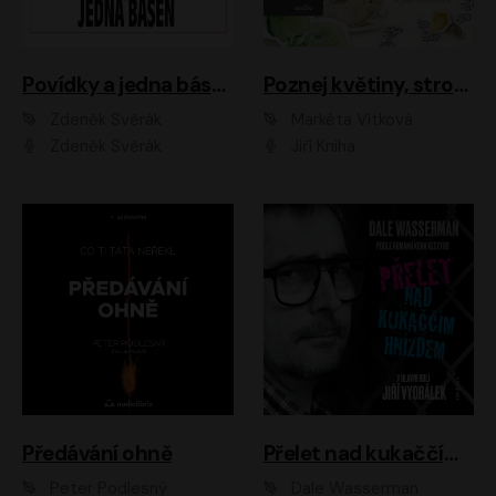
Povídky a jedna báseň
Poznej květiny, stromy, zvířátka
Zdeněk Svěrák
Markéta Vítková
Zdeněk Svěrák
Jiří Kniha
Předávání ohně
Přelet nad kukaččím hnízdem
Peter Podlesný
Dale Wasserman