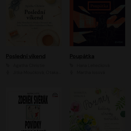
Poslední víkend
Poupátka
Agatha Christie
Hana Lehečková
Jitka Moučková, Otakar Brousek ml., Lenka Termerová, Šárka Krausová, Radek Hoppe, Petr Stach, Viktor Dvořák, Klára Oltová, Andrea Elsnerová, Saša Rašilov, Vojtěch Hájek, Barbora Vágnerová
Martha Issová