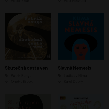
Peter Sklár
Petr Neskusil
Skutečná cesta ven
Slavná Nemesis
Patrik Banga
Ladislav Klíma
OneHotBook
Karel Dobrý