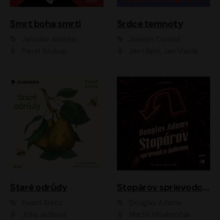
Smrt boha smrti
Srdce temnoty
Jaroslav Andrejs
Joseph Conrad
Pavel Soukup
Jan Hájek, Jan Vlasák
Staré odrůdy
Stopárov sprievodca galaxiou
Ewald Arenz
Douglas Adams
Jitka Ježková
Martin Mňahončák