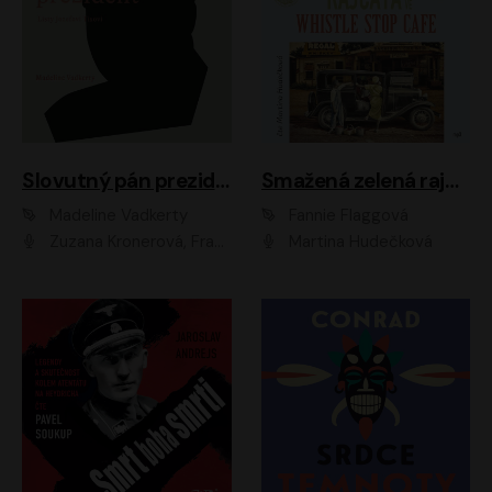
Slovutný pán prezident
Smažená zelená rajčata ve Whistle Stop Cafe
Madeline Vadkerty
Fannie Flaggová
Zuzana Kronerová, František Kovár, Božidara Turzonovová, Ľuboš Kostelný, Kristína Svarinská, Miro Noga, Richard Stanke, Lucia Siposová, Marián Miezga, Dado Nagy, Slávka Halčáková, Peter Rúfus, Filip Tůma, Lukáš Latinák, Dušan Kaprálik, Jana Oľhová, Stano Staško, Michal Hudák, Martin Kaprálik, Robo Jakab, Andrej Bán, Ivan Martinka, Martin Brezović, Patrik Lučan, Ondrej Kořínek, Scarlett Čanakyová, Andrej Žiarovský, Norbert Moravanský, Miro Králik, Marko Vrzgula, Ján Štrbák, Oliver Koniar, Roman Jaroš, Ján Kardoš, Barbora Kardošová, Ivan Kamenec, Madeline Vadkerty
Martina Hudečková