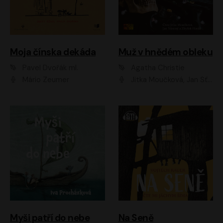
Moja čínska dekáda
Muž v hnědém obleku
Pavel Dvořák ml.
Agatha Christie
Mário Zeumer
Jitka Moučková, Jan Šťastný, Zbyšek Horák
Myši patří do nebe
Na Seně