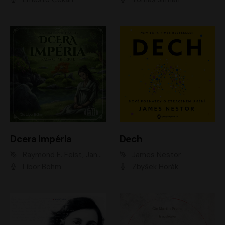
Dcera impéria
Dech
Raymond E. Feist, Janny Wurts
James Nestor
Libor Böhm
Zbyšek Horák