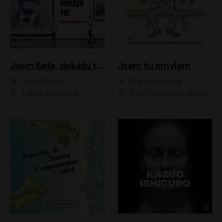
Jsem Baťa, dokážu to!
Jsem tu omylem
Jozef Banáš
Martin Johanna
Luboš Ondráček
Petr Čtvrtníček, Kryštof Hádek, Jiří Lábus, Dana Černá, Miroslav Táborský, Oldřich Navrátil, Milan Šteindler, David Vávra, Marie Tomsová