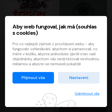
Aby web fungoval, jak má (souhlas
s cookies)
Šógun
Tajemství
Pro co nejlepší zážitek z procházení webu - aby
James Clavell
Tereza Dobiášová
fungovalo vyhledávání, abychom si pamatovali, co
Pavel Soukup
Milena Steinmasslová
máte v košíku, abyste jednoduše zjistili stav vaší
objednávky, abychom vás neobtěžovali nevhodnou
reklamou a abyste se nemuseli pokaždé
přihlašovat.
Proto od vás potřebujeme souhlas se
Přijmout vše
Nastavení
zpracováním souborů cookies
, tj. malých souborů,
které se dočasně ukládají ve vašem prohlížeči.
Děkujeme, že nám ho dáte a pomůžete nám tak
Odmítnout vše
web zlepšovat.