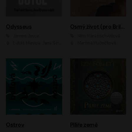
Odysseus
Osmý život (pro Brilku)
James Joyce
Nino Haratischwiliová
Lukáš Hlavica, Jana Stryková
Martina Hudečková
Ostrov
Pilíře země