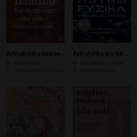
Aristokratka pod palbou lásky
Astrofyzika pro lidi ve spěchu
Evžen Boček
Neil deGrasse Tyson
Veronika Khek Kubařová
Pavel Hromádka