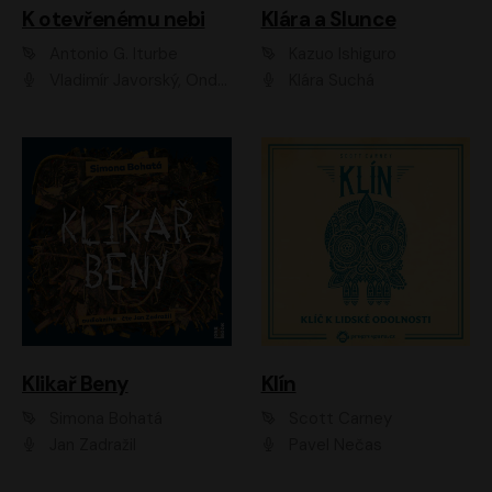
K otevřenému nebi
Klára a Slunce
Antonio G. Iturbe
Kazuo Ishiguro
Vladimír Javorský, Ondřej Brousek
Klára Suchá
Klikař Beny
Klín
Simona Bohatá
Scott Carney
Jan Zadražil
Pavel Nečas