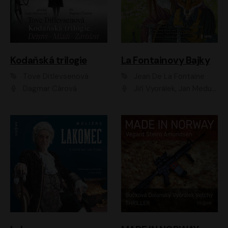
Kodaňská trilogie
La Fontainovy Bajky
Tove Ditlevsenová
Jean De La Fontaine
Dagmar Čárová
Jiří Vyorálek, Jan Meduna, Tereza Vilišová, Jitka Molavcová, Jan Vlasák, Petr Čtvrtníček, Vasil Fridrich, Jan Cina