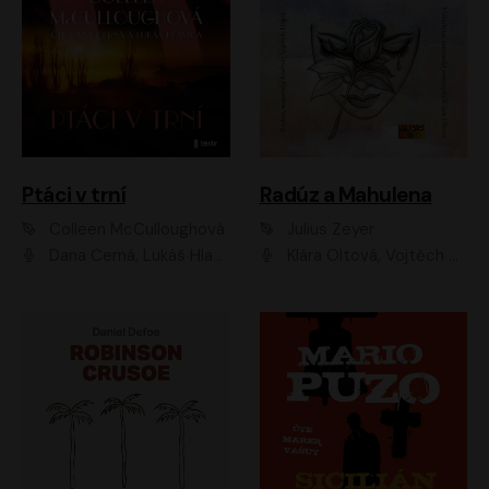
Ptáci v trní
Radúz a Mahulena
Colleen McCulloughová
Julius Zeyer
Dana Černá, Lukáš Hlavica
Klára Oltová, Vojtěch Hájek, Růžena Merunková, Dušan Sitek, Simona Postlerová, Ljuba Krbová, Petr Lněnička, Saša Rašilov