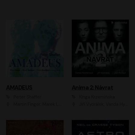
AMADEUS
Anima 2: Návrat
Peter Shaffer
Kinga Krzemińska
Martin Finger, Marek Lambora, Eliška Zbanková, Martin Písařík, Václav Neužil, Kamil Halbich, Aleš Procházka, Miroslav Táborský, Hanuš Bor, Jan Hájek
Jiří Vyorálek, Vanda Hybnerová, Jan Nedbal, Tereza Vilišová, Matylda Miškovská, Johana Tesařová, Jana Boušková, Ivana Uhlířová, Martin Myšička, Dana Černá, Ladislav Frej, Miroslav Hanuš, Zuzana Kronerová, Pavel Neškudla, Luboš Veselý, Jan Holík, Ondřej Malý, Leoš Noha, Karolína Baranová, Jan Battěk, Kryštof Bartoš, Daniela Čermáková, Hanuš Bor, Petr Gojda, Lucie Laňková, Jan Horák Radúz Mácha, Jan Meduna, Marta Menes, Jaromíra Mílová, Michal Sieczkowski, Jiří Suchánek, Anežka Šťastná, Lenka Vrtišková - Nejezchlebová, Jiří Wohanka