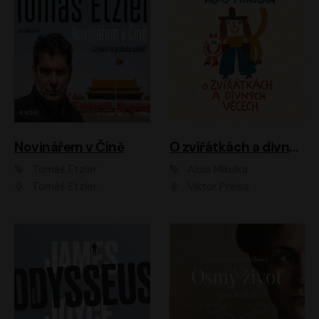
Novinářem v Číně
O zvířátkách a divných věcech
Tomáš Etzler
Alois Mikulka
Tomáš Etzler
Viktor Preiss