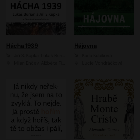
Hácha 1939
Hájovna
Jiří S. Kupka, Lukáš Burian
Karla Kubíková
Milan Enčev, Alžběta Fišerová, Marek Helma, Antonín Hardt, Jitka Sedláčková, Lukáš Burian, Vojtěch Havelka
Lucie Vondráčková