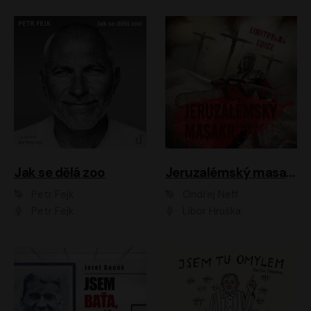
Jak se dělá zoo
Jeruzalémský masakr
Petr Fejk
Ondřej Neff
Petr Fejk
Libor Hruška