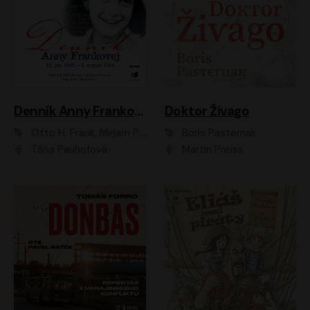
Denník Anny Frankovej
Doktor Živago
Otto H. Frank, Mirjam Pressler
Boris Pasternak
Táňa Pauhofová
Martin Preiss