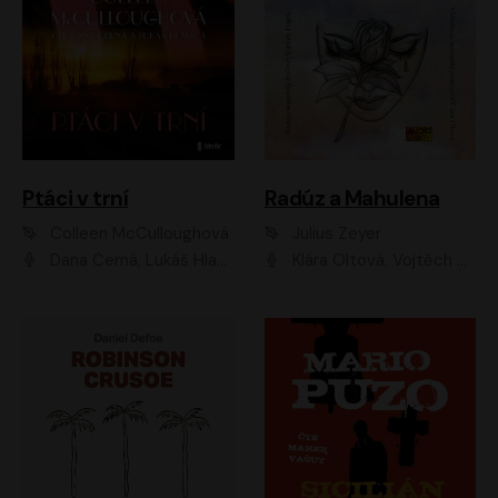
Ptáci v trní
Radúz a Mahulena
Colleen McCulloughová
Julius Zeyer
Dana Černá, Lukáš Hlavica
Klára Oltová, Vojtěch Hájek, Růžena Merunková, Dušan Sitek, Simona Postlerová, Ljuba Krbová, Petr Lněnička, Saša Rašilov