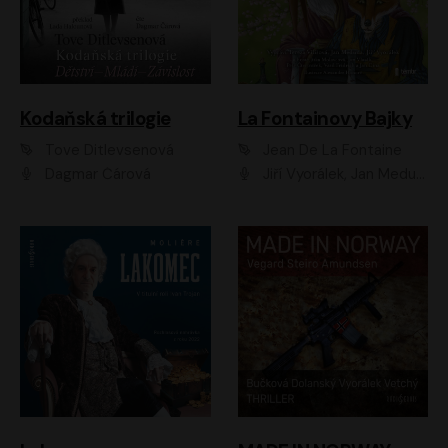
Kodaňská trilogie
La Fontainovy Bajky
Tove Ditlevsenová
Jean De La Fontaine
Dagmar Čárová
Jiří Vyorálek, Jan Meduna, Tereza Vilišová, Jitka Molavcová, Jan Vlasák, Petr Čtvrtníček, Vasil Fridrich, Jan Cina