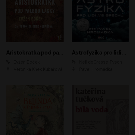
Aristokratka pod palbou lásky
Astrofyzika pro lidi ve spěchu
Evžen Boček
Neil deGrasse Tyson
Veronika Khek Kubařová
Pavel Hromádka