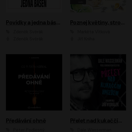
Povídky a jedna báseň
Poznej květiny, stromy, zvířátka
Zdeněk Svěrák
Markéta Vítková
Zdeněk Svěrák
Jiří Kniha
Předávání ohně
Přelet nad kukaččím hnízdem
Peter Podlesný
Dale Wasserman