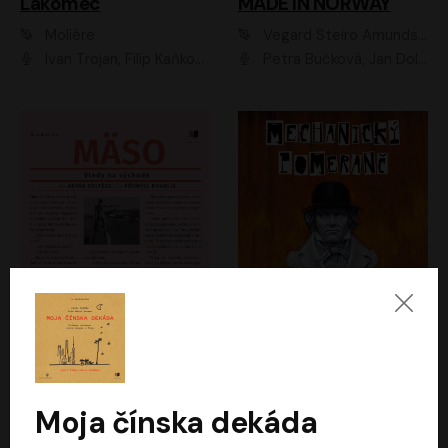
Lakomec
MADE IN NORWAY
Moliére
Vegard Steiro Amundsen
Ivan Trojan, Filip Kaňkovský, Ondřej Brousek, Anežka Šťastná, Klára Suchá, Jaromír Meduna, Dana Černá, Václav Vydra, Jiří Knot, Petr Lněnička, Lubor Šplíchal, Jiří Maryško, Petr Šplíchal
Petra Bučková, Jan Dolanský, Jiří Vyorálek, Ondřej Rychlý, Ondřej Vetchý, Klára Suchá, Jan Vlasák, Jana Stryková, Igor Bareš, Miroslav Etzler
Mäso
Mechanický pomeranč
Arpád Soltész
Anthony Burgess
Přemysl Boublík
David Novotný
Moja čínska dekáda