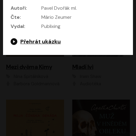
Autoři:
Pavel Dvořák ml.
Čte:
Mário Zeumer
Vydal:
Publixing
Přehrát ukázku
Mezi dvěma Kimy
Mladí lvi
Nina Špitálníková
Irwin Shaw
Barbora Goldmannová
Audiotéka