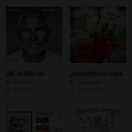
Jak se dělá zoo
Jeruzalémský masakr
Petr Fejk
Ondřej Neff
Petr Fejk
Libor Hruška