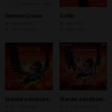
Robinson Crusoe
Sicilián
Daniel Defoe
Mario Puzo
Martin Stránský
Marek Vašut
Skandar a zlodej jednorožcov
Skandar a zloděj jednorožců
A. F. Steadman
A. F. Steadmanová