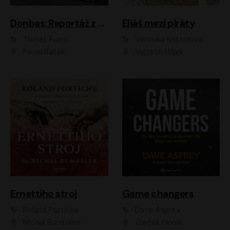
Donbas: Reportáž z ukrajinského konfliktu
Eliáš mezi piráty
Tomáš Forró
Veronika Krištofová
Pavel Batěk
Vojtěch Hájek
Ernettiho stroj
Game changers
Roland Portiche
Dave Asprey
Michal Bumbálek
Zbyšek Horák