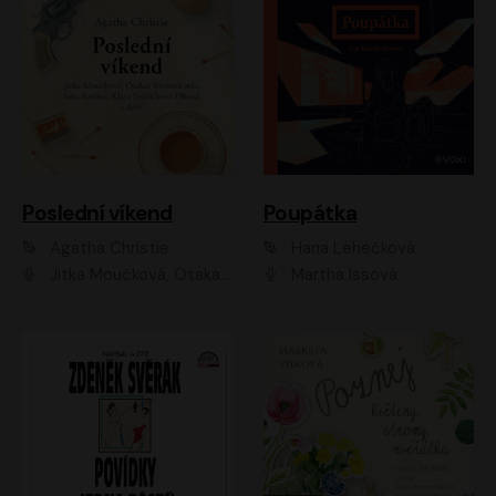
Poslední víkend
Poupátka
Agatha Christie
Hana Lehečková
Jitka Moučková, Otakar Brousek ml., Lenka Termerová, Šárka Krausová, Radek Hoppe, Petr Stach, Viktor Dvořák, Klára Oltová, Andrea Elsnerová, Saša Rašilov, Vojtěch Hájek, Barbora Vágnerová
Martha Issová