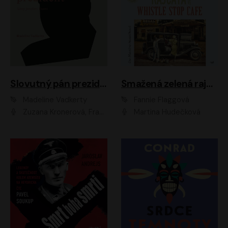
Slovutný pán prezident
Smažená zelená rajčata ve Whistle Stop Cafe
Madeline Vadkerty
Fannie Flaggová
Zuzana Kronerová, František Kovár, Božidara Turzonovová, Ľuboš Kostelný, Kristína Svarinská, Miro Noga, Richard Stanke, Lucia Siposová, Marián Miezga, Dado Nagy, Slávka Halčáková, Peter Rúfus, Filip Tůma, Lukáš Latinák, Dušan Kaprálik, Jana Oľhová, Stano Staško, Michal Hudák, Martin Kaprálik, Robo Jakab, Andrej Bán, Ivan Martinka, Martin Brezović, Patrik Lučan, Ondrej Kořínek, Scarlett Čanakyová, Andrej Žiarovský, Norbert Moravanský, Miro Králik, Marko Vrzgula, Ján Štrbák, Oliver Koniar, Roman Jaroš, Ján Kardoš, Barbora Kardošová, Ivan Kamenec, Madeline Vadkerty
Martina Hudečková