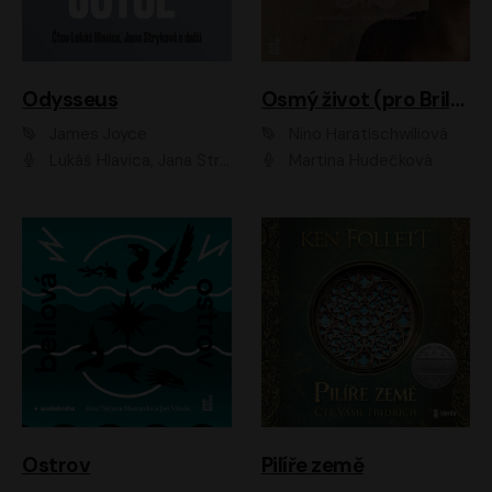
Odysseus
Osmý život (pro Brilku)
James Joyce
Nino Haratischwiliová
Lukáš Hlavica, Jana Stryková
Martina Hudečková
Ostrov
Pilíře země