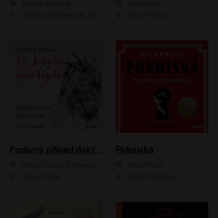
Bianca Bellová
Ken Follett
Taťjana Medvecká, Jan Vlasák
Vasil Fridrich
Podivný případ doktora Jekylla a pana Hyda
Pokojská
Robert Louis Stevenson
Nita Prose
Pavel Batěk
Marie Štípková