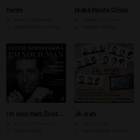
Hořím
Hrabě Monte Cristo
Simona Bagarová
Alexandre Dumas
Daniela Kolářová, Martha Issová, Pavel Řezníček, Klára Melíšková, Kryštof Hádek, Zdeněk Svěrák, Simona Bagarová
Vladislav Beneš
I'm your man: Život Leonarda Cohena
Já, vrah
Sylvie Simmonsová
David Laňka
OneHotBook
David Švehlík, Ondřej Malý, Anna Fialová, Cyril Dobrý, Vojtěch Vondráček, David Novotný, Ladislav Cigánek