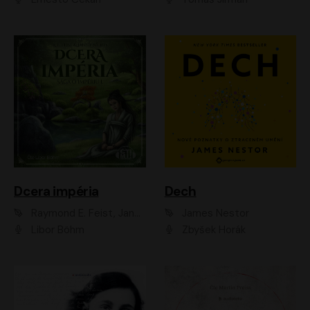
Dcera impéria
Dech
Raymond E. Feist, Janny Wurts
James Nestor
Libor Böhm
Zbyšek Horák