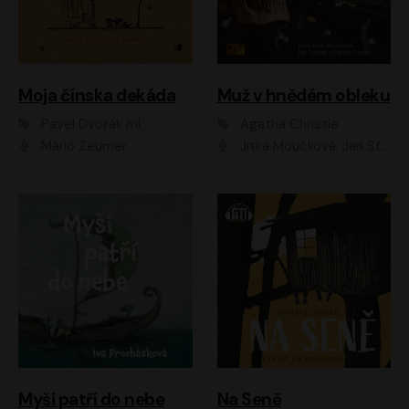
Moja čínska dekáda
Muž v hnědém obleku
Pavel Dvořák ml.
Agatha Christie
Mário Zeumer
Jitka Moučková, Jan Šťastný, Zbyšek Horák
Myši patří do nebe
Na Seně