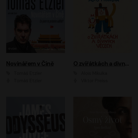
Novinářem v Číně
O zvířátkách a divných věcech
Tomáš Etzler
Alois Mikulka
Tomáš Etzler
Viktor Preiss