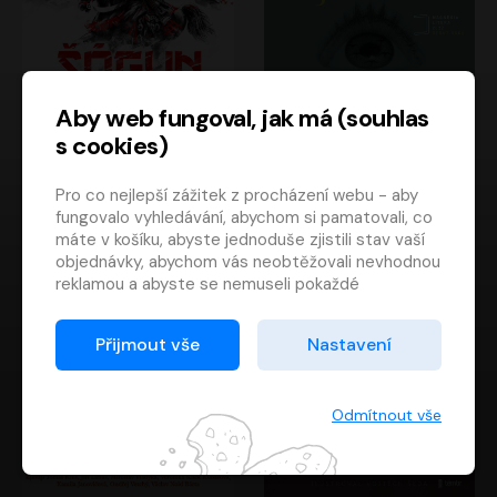
Aby web fungoval, jak má (souhlas
s cookies)
Šógun
Tajemství
Pro co nejlepší zážitek z procházení webu - aby
James Clavell
Tereza Dobiášová
fungovalo vyhledávání, abychom si pamatovali, co
Pavel Soukup
Milena Steinmasslová
máte v košíku, abyste jednoduše zjistili stav vaší
objednávky, abychom vás neobtěžovali nevhodnou
reklamou a abyste se nemuseli pokaždé
přihlašovat.
Proto od vás potřebujeme souhlas se
Přijmout vše
Nastavení
zpracováním souborů cookies
, tj. malých souborů,
které se dočasně ukládají ve vašem prohlížeči.
Děkujeme, že nám ho dáte a pomůžete nám tak
Odmítnout vše
web zlepšovat.