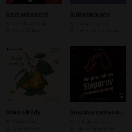
Smrt boha smrti
Srdce temnoty
Jaroslav Andrejs
Joseph Conrad
Pavel Soukup
Jan Hájek, Jan Vlasák
Staré odrůdy
Stopárov sprievodca galaxiou
Ewald Arenz
Douglas Adams
Jitka Ježková
Martin Mňahončák