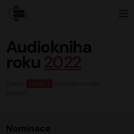
Hlavn
Men
Audiokniha roku
Audiokniha
roku
2022
Známe
vítěze
letošního ročníku
ankety!
Nominace