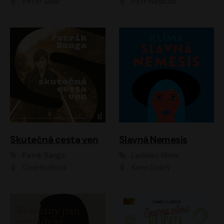
Peter Sklár
Petr Neskusil
Skutečná cesta ven
Slavná Nemesis
Patrik Banga
Ladislav Klíma
OneHotBook
Karel Dobrý