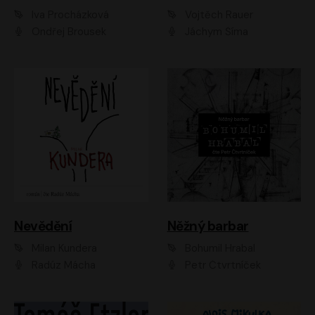
Iva Procházková
Vojtěch Rauer
Ondřej Brousek
Jáchym Šíma
Nevědění
Něžný barbar
Milan Kundera
Bohumil Hrabal
Radúz Mácha
Petr Čtvrtníček