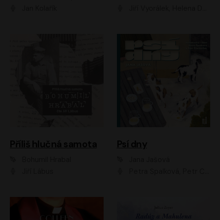
Jan Kolařík
Jiří Vyorálek, Helena Dvořáková, Pavel Šimčík, Ondřej Rychlý, Radek Holub, Filip Kaňkovský, Luboš Veselý, Tomáš Dastlík, Tereza Dočkalová, David Nyč
Příliš hlučná samota
Psí dny
Bohumil Hrabal
Jana Jašová
Jiří Lábus
Petra Špalková, Petr Čtvrtníček