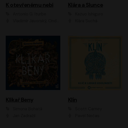
K otevřenému nebi
Klára a Slunce
Antonio G. Iturbe
Kazuo Ishiguro
Vladimír Javorský, Ondřej Brousek
Klára Suchá
Klikař Beny
Klín
Simona Bohatá
Scott Carney
Jan Zadražil
Pavel Nečas