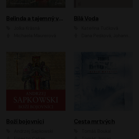
Belinda a tajemný výlet
Bílá Voda
Jolka Krásná
Kateřina Tučková
Michaela Maurerová
Dana Pešková, Johanna Tesařová, Ladislav Cigánek, Libuše Švormová, Oldřich Vlach, Pavla Tomicová, Petr Pochop, Tereza Vítů, Vanda Hybnerová
Boží bojovníci
Cesta mrtvých
Andrzej Sapkowski
Tomáš Boukal
Ernesto Čekan
Tomáš Jirman