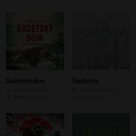
Sudetský dům
Šeptuchy
Štěpán Javůrek
Alena Sabuchová
Kamila Janovičová
Dana Černá