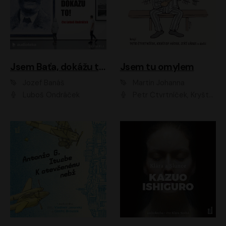
Jsem Baťa, dokážu to!
Jsem tu omylem
Jozef Banáš
Martin Johanna
Luboš Ondráček
Petr Čtvrtníček, Kryštof Hádek, Jiří Lábus, Dana Černá, Miroslav Táborský, Oldřich Navrátil, Milan Šteindler, David Vávra, Marie Tomsová