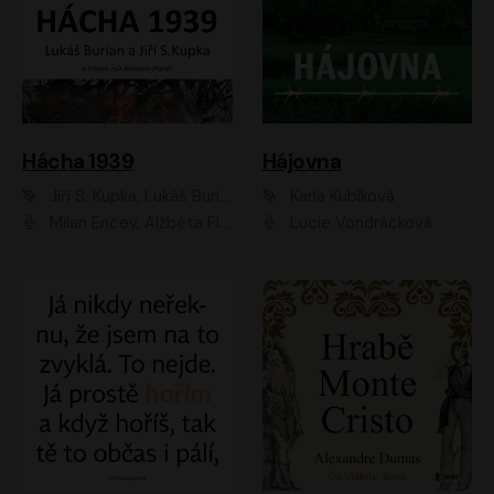
Hácha 1939
Hájovna
Jiří S. Kupka, Lukáš Burian
Karla Kubíková
Milan Enčev, Alžběta Fišerová, Marek Helma, Antonín Hardt, Jitka Sedláčková, Lukáš Burian, Vojtěch Havelka
Lucie Vondráčková