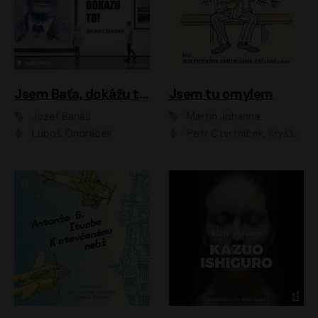
Jsem Baťa, dokážu to!
Jsem tu omylem
Jozef Banáš
Martin Johanna
Luboš Ondráček
Petr Čtvrtníček, Kryštof Hádek, Jiří Lábus, Dana Černá, Miroslav Táborský, Oldřich Navrátil, Milan Šteindler, David Vávra, Marie Tomsová