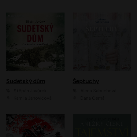
Sudetský dům
Šeptuchy
Štěpán Javůrek
Alena Sabuchová
Kamila Janovičová
Dana Černá