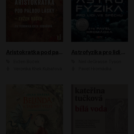
Aristokratka pod palbou lásky
Astrofyzika pro lidi ve spěchu
Evžen Boček
Neil deGrasse Tyson
Veronika Khek Kubařová
Pavel Hromádka