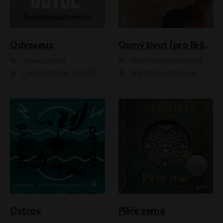
Odysseus
Osmý život (pro Brilku)
James Joyce
Nino Haratischwiliová
Lukáš Hlavica, Jana Stryková
Martina Hudečková
Ostrov
Pilíře země