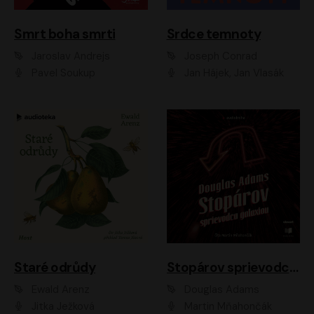
Smrt boha smrti
Srdce temnoty
Jaroslav Andrejs
Joseph Conrad
Pavel Soukup
Jan Hájek, Jan Vlasák
Staré odrůdy
Stopárov sprievodca galaxiou
Ewald Arenz
Douglas Adams
Jitka Ježková
Martin Mňahončák