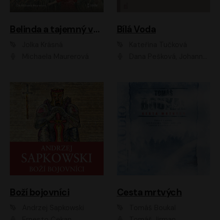
Belinda a tajemný výlet
Bílá Voda
Jolka Krásná
Kateřina Tučková
Michaela Maurerová
Dana Pešková, Johanna Tesařová, Ladislav Cigánek, Libuše Švormová, Oldřich Vlach, Pavla Tomicová, Petr Pochop, Tereza Vítů, Vanda Hybnerová
Boží bojovníci
Cesta mrtvých
Andrzej Sapkowski
Tomáš Boukal
Ernesto Čekan
Tomáš Jirman