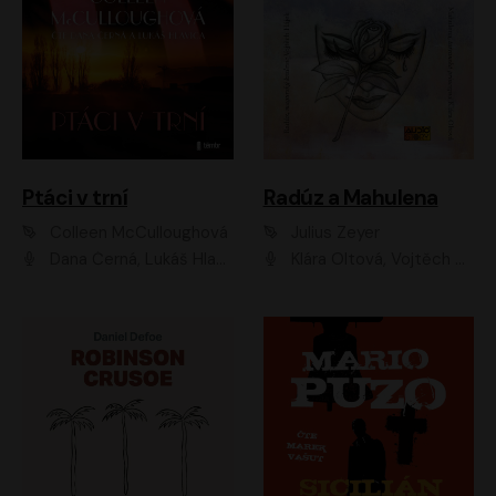
Ptáci v trní
Radúz a Mahulena
Colleen McCulloughová
Julius Zeyer
Dana Černá, Lukáš Hlavica
Klára Oltová, Vojtěch Hájek, Růžena Merunková, Dušan Sitek, Simona Postlerová, Ljuba Krbová, Petr Lněnička, Saša Rašilov