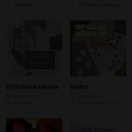
Jan Kolařík
Jiří Vyorálek, Helena Dvořáková, Pavel Šimčík, Ondřej Rychlý, Radek Holub, Filip Kaňkovský, Luboš Veselý, Tomáš Dastlík, Tereza Dočkalová, David Nyč
Příliš hlučná samota
Psí dny
Bohumil Hrabal
Jana Jašová
Jiří Lábus
Petra Špalková, Petr Čtvrtníček