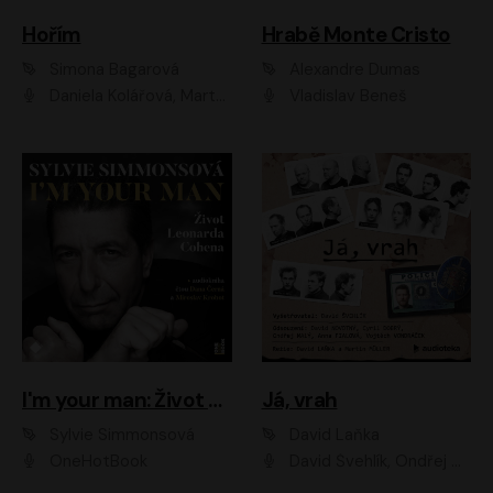
Hořím
Hrabě Monte Cristo
Simona Bagarová
Alexandre Dumas
Daniela Kolářová, Martha Issová, Pavel Řezníček, Klára Melíšková, Kryštof Hádek, Zdeněk Svěrák, Simona Bagarová
Vladislav Beneš
I'm your man: Život Leonarda Cohena
Já, vrah
Sylvie Simmonsová
David Laňka
OneHotBook
David Švehlík, Ondřej Malý, Anna Fialová, Cyril Dobrý, Vojtěch Vondráček, David Novotný, Ladislav Cigánek