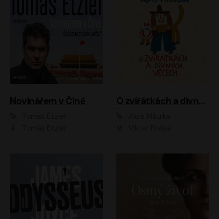
Novinářem v Číně
O zvířátkách a divných věcech
Tomáš Etzler
Alois Mikulka
Tomáš Etzler
Viktor Preiss