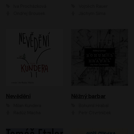
Iva Procházková
Vojtěch Rauer
Ondřej Brousek
Jáchym Šíma
Nevědění
Něžný barbar
Milan Kundera
Bohumil Hrabal
Radúz Mácha
Petr Čtvrtníček