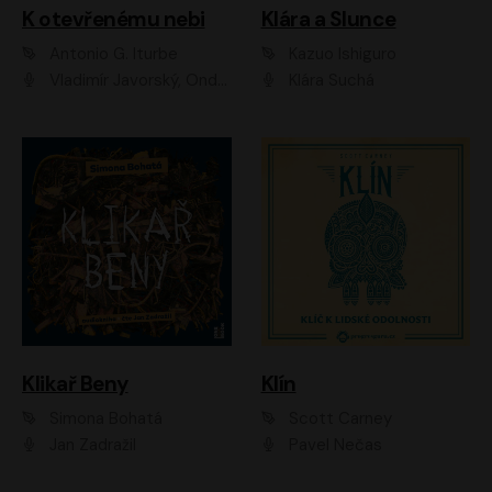
K otevřenému nebi
Klára a Slunce
Antonio G. Iturbe
Kazuo Ishiguro
Vladimír Javorský, Ondřej Brousek
Klára Suchá
Klikař Beny
Klín
Simona Bohatá
Scott Carney
Jan Zadražil
Pavel Nečas