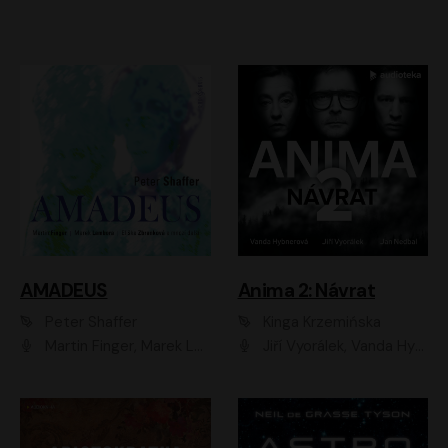
AMADEUS
Anima 2: Návrat
Peter Shaffer
Kinga Krzemińska
Martin Finger, Marek Lambora, Eliška Zbanková, Martin Písařík, Václav Neužil, Kamil Halbich, Aleš Procházka, Miroslav Táborský, Hanuš Bor, Jan Hájek
Jiří Vyorálek, Vanda Hybnerová, Jan Nedbal, Tereza Vilišová, Matylda Miškovská, Johana Tesařová, Jana Boušková, Ivana Uhlířová, Martin Myšička, Dana Černá, Ladislav Frej, Miroslav Hanuš, Zuzana Kronerová, Pavel Neškudla, Luboš Veselý, Jan Holík, Ondřej Malý, Leoš Noha, Karolína Baranová, Jan Battěk, Kryštof Bartoš, Daniela Čermáková, Hanuš Bor, Petr Gojda, Lucie Laňková, Jan Horák Radúz Mácha, Jan Meduna, Marta Menes, Jaromíra Mílová, Michal Sieczkowski, Jiří Suchánek, Anežka Šťastná, Lenka Vrtišková - Nejezchlebová, Jiří Wohanka