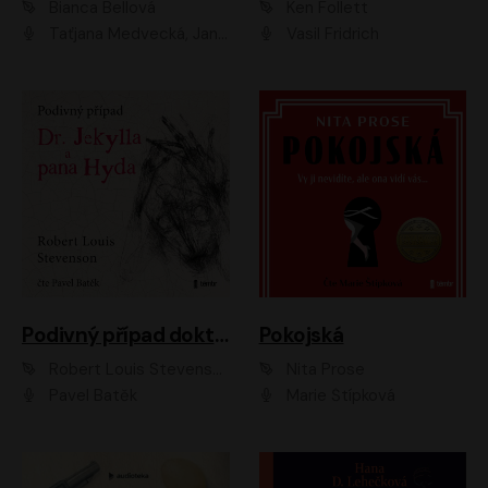
Bianca Bellová
Ken Follett
Taťjana Medvecká, Jan Vlasák
Vasil Fridrich
Podivný případ doktora Jekylla a pana Hyda
Pokojská
Robert Louis Stevenson
Nita Prose
Pavel Batěk
Marie Štípková