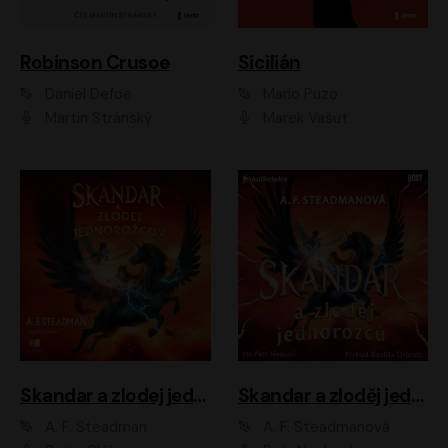
Robinson Crusoe
Sicilián
Daniel Defoe
Mario Puzo
Martin Stránský
Marek Vašut
Skandar a zlodej jednorožcov
Skandar a zloděj jednorožců
A. F. Steadman
A. F. Steadmanová