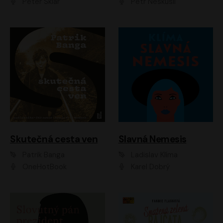
Peter Sklár
Petr Neskusil
Skutečná cesta ven
Slavná Nemesis
Patrik Banga
Ladislav Klíma
OneHotBook
Karel Dobrý