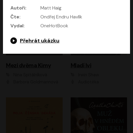
Autoři:
Matt Haig
Čte:
Ondřej Endru Havlík
Vydal:
OneHotBook
Přehrát ukázku
Mezi dvěma Kimy
Mladí lvi
Nina Špitálníková
Irwin Shaw
Barbora Goldmannová
Audiotéka