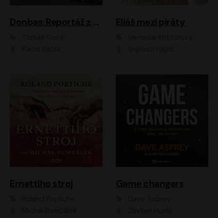
Donbas: Reportáž z ukrajinského konfliktu
Eliáš mezi piráty
Tomáš Forró
Veronika Krištofová
Pavel Batěk
Vojtěch Hájek
Ernettiho stroj
Game changers
Roland Portiche
Dave Asprey
Michal Bumbálek
Zbyšek Horák