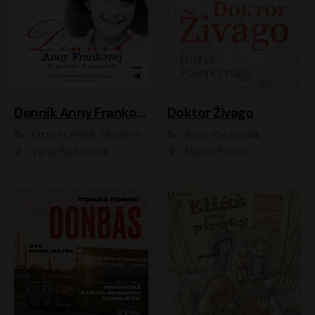
Denník Anny Frankovej
Doktor Živago
Otto H. Frank, Mirjam Pressler
Boris Pasternak
Táňa Pauhofová
Martin Preiss