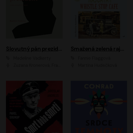
Slovutný pán prezident
Smažená zelená rajčata ve Whistle Stop Cafe
Madeline Vadkerty
Fannie Flaggová
Zuzana Kronerová, František Kovár, Božidara Turzonovová, Ľuboš Kostelný, Kristína Svarinská, Miro Noga, Richard Stanke, Lucia Siposová, Marián Miezga, Dado Nagy, Slávka Halčáková, Peter Rúfus, Filip Tůma, Lukáš Latinák, Dušan Kaprálik, Jana Oľhová, Stano Staško, Michal Hudák, Martin Kaprálik, Robo Jakab, Andrej Bán, Ivan Martinka, Martin Brezović, Patrik Lučan, Ondrej Kořínek, Scarlett Čanakyová, Andrej Žiarovský, Norbert Moravanský, Miro Králik, Marko Vrzgula, Ján Štrbák, Oliver Koniar, Roman Jaroš, Ján Kardoš, Barbora Kardošová, Ivan Kamenec, Madeline Vadkerty
Martina Hudečková