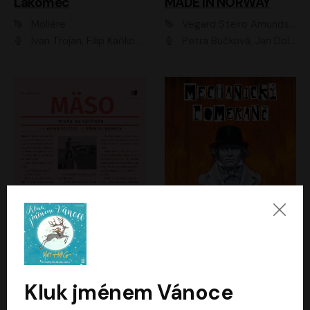
Lakomec
MADE IN NORWAY
Moliére
Vegard Steiro Amundsen
Ivan Trojan, Filip Kaňkovský, Ondřej Brousek, Anežka Šťastná, Klára Suchá, Jaromír Meduna, Dana Černá, Václav Vydra, Jiří Knot, Petr Lněnička, Lubor Šplíchal, Jiří Maryško, Petr Šplíchal
Petra Bučková, Jan Dolanský, Jiří Vyorálek, Ondřej Rychlý, Ondřej Vetchý, Klára Suchá, Jan Vlasák, Jana Stryková, Igor Bareš, Miroslav Etzler
Mäso
Mechanický pomeranč
Arpád Soltész
Anthony Burgess
Přemysl Boublík
David Novotný
Kluk jménem Vánoce