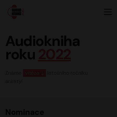
Hlavn
Men
Audiokniha roku
Audiokniha
roku
2022
Známe
vítěze
letošního ročníku
ankety!
Nominace