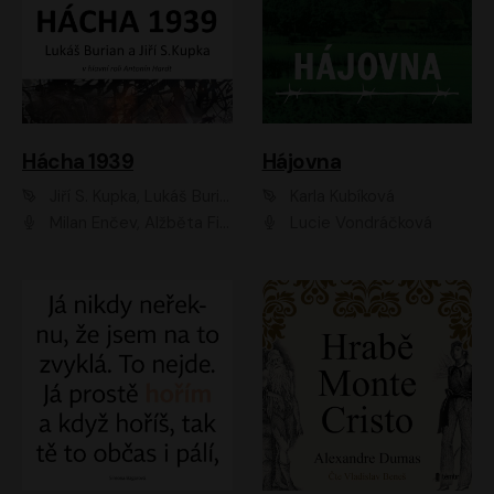
Hácha 1939
Hájovna
Jiří S. Kupka, Lukáš Burian
Karla Kubíková
Milan Enčev, Alžběta Fišerová, Marek Helma, Antonín Hardt, Jitka Sedláčková, Lukáš Burian, Vojtěch Havelka
Lucie Vondráčková