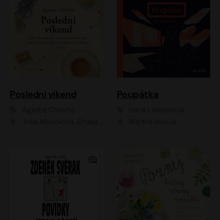
Poslední víkend
Poupátka
Agatha Christie
Hana Lehečková
Jitka Moučková, Otakar Brousek ml., Lenka Termerová, Šárka Krausová, Radek Hoppe, Petr Stach, Viktor Dvořák, Klára Oltová, Andrea Elsnerová, Saša Rašilov, Vojtěch Hájek, Barbora Vágnerová
Martha Issová