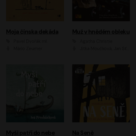
Moja čínska dekáda
Muž v hnědém obleku
Pavel Dvořák ml.
Agatha Christie
Mário Zeumer
Jitka Moučková, Jan Šťastný, Zbyšek Horák
Myši patří do nebe
Na Seně