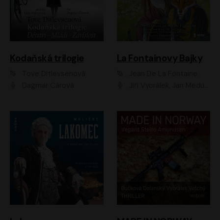
Kodaňská trilogie
La Fontainovy Bajky
Tove Ditlevsenová
Jean De La Fontaine
Dagmar Čárová
Jiří Vyorálek, Jan Meduna, Tereza Vilišová, Jitka Molavcová, Jan Vlasák, Petr Čtvrtníček, Vasil Fridrich, Jan Cina