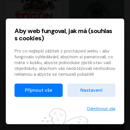
Aby web fungoval, jak má (souhlas
s cookies)
Šógun
Tajemství
Pro co nejlepší zážitek z procházení webu - aby
James Clavell
Tereza Dobiášová
fungovalo vyhledávání, abychom si pamatovali, co
Pavel Soukup
Milena Steinmasslová
máte v košíku, abyste jednoduše zjistili stav vaší
objednávky, abychom vás neobtěžovali nevhodnou
reklamou a abyste se nemuseli pokaždé
přihlašovat.
Proto od vás potřebujeme souhlas se
Přijmout vše
Nastavení
zpracováním souborů cookies
, tj. malých souborů,
které se dočasně ukládají ve vašem prohlížeči.
Děkujeme, že nám ho dáte a pomůžete nám tak
Odmítnout vše
web zlepšovat.