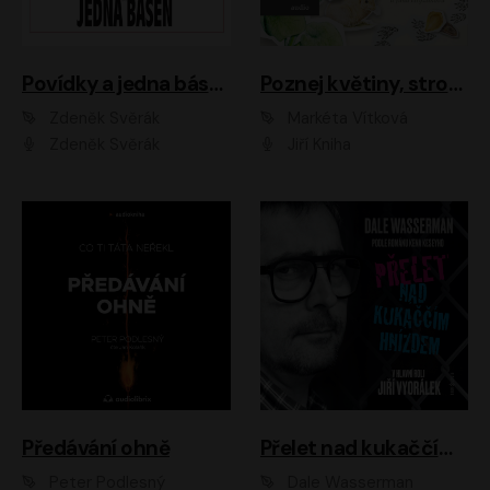
Povídky a jedna báseň
Poznej květiny, stromy, zvířátka
Zdeněk Svěrák
Markéta Vítková
Zdeněk Svěrák
Jiří Kniha
Předávání ohně
Přelet nad kukaččím hnízdem
Peter Podlesný
Dale Wasserman