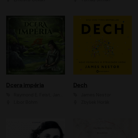
Dcera impéria
Dech
Raymond E. Feist, Janny Wurts
James Nestor
Libor Böhm
Zbyšek Horák