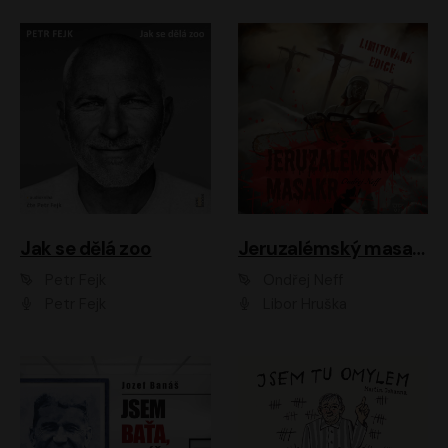
Jak se dělá zoo
Jeruzalémský masakr
Petr Fejk
Ondřej Neff
Petr Fejk
Libor Hruška