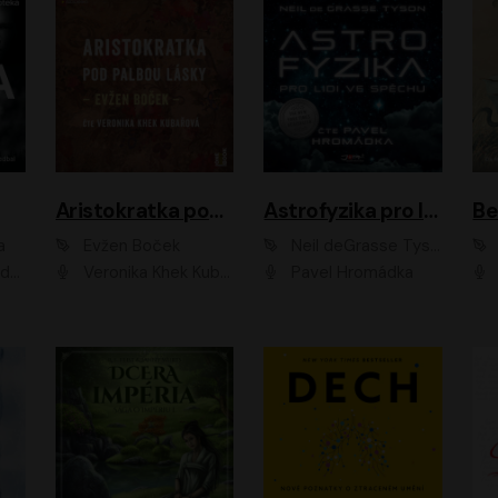
Aristokratka pod palbou lásky
Astrofyzika pro lidi ve spěchu
a
Evžen Boček
Neil deGrasse Tyson
rtišková - Nejezchlebová, Jiří Wohanka
Veronika Khek Kubařová
Pavel Hromádka