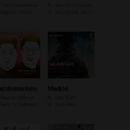
Tove Ditlevsenová
Jean De La Fontaine
Dagmar Čárová
Jiří Vyorálek, Jan Meduna, Tereza Vilišová, Jitka Molavcová, Jan Vlasák, Petr Čtvrtníček, Vasil Fridrich, Jan Cina
zi dvěma Kimy
Mladí lvi
Nina Špitálníková
Irwin Shaw
Barbora Goldmannová
Audiotéka