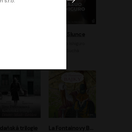
 s.r.o.
K otevřenému nebi
Klára a Slunce
Antonio G. Iturbe
Kazuo Ishiguro
Vladimír Javorský, Ondřej Brousek
Klára Suchá
daňská trilogie
La Fontainovy Bajky