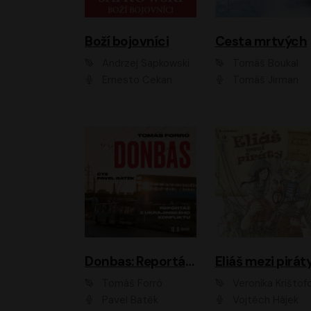
Boží bojovníci
Cesta mrtvých
Andrzej Sapkowski
Tomáš Boukal
Ernesto Čekan
Tomáš Jirman
Donbas: Reportáž z ukrajinského konfliktu
Eliáš mezi pirát
Tomáš Forró
Veronika Krištof
Pavel Batěk
Vojtěch Hájek