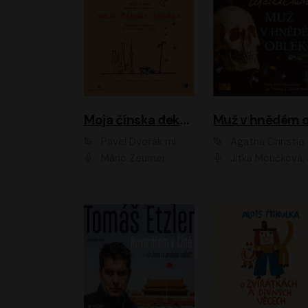
Moja čínska dekáda
Pavel Dvořák ml.
Agatha Christie
Mário Zeumer
Jitka Moučková, Jan Šťastný, Zbyšek Hor