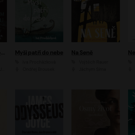
Muž v hnědém obleku
Myši patří do nebe
Na Seně
Ne
Iva Procházková
Vojtěch Rauer
ák
Ondřej Brousek
Jáchym Šíma