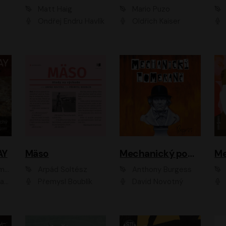
Matt Haig
Mario Puzo
Ondřej Endru Havlík
Oldřich Kaiser
AY
Mäso
Mechanický pomeranč
Me
en
Arpád Soltész
Anthony Burgess
av Etzler
Přemysl Boublík
David Novotný