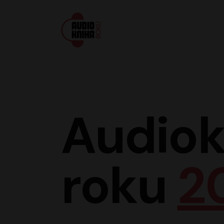
Audiokniha roku
Audiok
roku
2