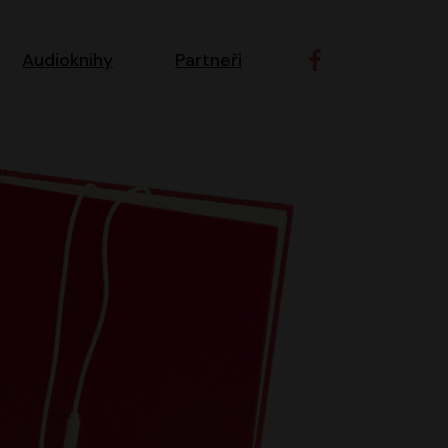
ní navigace
Audioknihy
Partneři