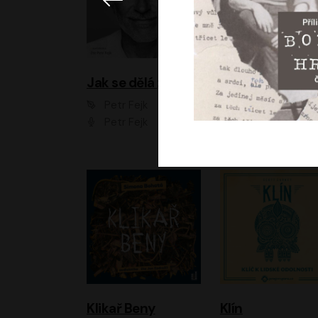
Jak se dělá zoo
Petr Fejk
Ondřej Neff
Petr Fejk
Libor Hruška
Klikař Beny
Klín