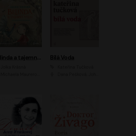
Belinda a tajemný výlet
Bílá Voda
Jolka Krásná
Kateřina Tučková
Michaela Maurerová
Dana Pešková, Johanna Tesařová, Ladislav Cigánek, Libuše Švormová, Oldřich Vlach, Pavla Tomicová, Petr Pochop, Tereza Vítů, Vanda Hybnerová