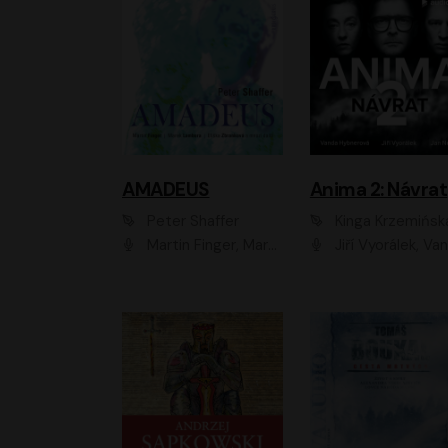
AMADEUS
Anima 2: Návrat
Peter Shaffer
Kinga Krzemińsk
Martin Finger, Marek Lambora, Eliška Zbanková, Martin Písařík, Václav Neužil, Kamil Halbich, Aleš Procházka, Miroslav Táborský, Hanuš Bor, Jan Hájek
Jiří Vyorálek, Vanda Hybnerová, Jan Nedbal, Tereza Vilišová, Matylda Miškovská, Johana Tesařová, Jana Boušková, Ivana Uhlířová, Martin Myšička, Dana Černá, Ladislav Frej, Miroslav Hanuš, Zuzana Kronerová, Pavel Neškudla, Luboš Veselý, Jan Holík, Ondřej Malý, Leoš Noha, Karolína Baranová, Jan Battěk, Kryštof Bartoš, Daniela Čermáková, Hanuš Bor, Petr Gojda, Lucie Laňková, Jan Horák Radúz Mácha, Jan Meduna, Marta Menes, Jaromíra Mílová, Michal Sieczkowski, Jiří Suchánek, Anežka Šťastná, Lenka V