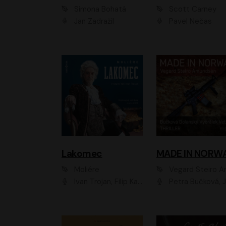
Simona Bohatá
Scott Carney
Jan Zadražil
Pavel Nečas
Lakomec
MADE IN NORW
Moliére
Vegard Steiro Amunds
Ivan Trojan, Filip Kaňkovský, Ondřej Brousek, Anežka Šťastná, Klára Suchá, Jaromír Meduna, Dana Černá, Václav Vydra, Jiří Knot, Petr Lněnička, Lubor Šplíchal, Jiří Maryško, Petr Šplíchal
Petra Bučková, Jan Dolanský, Jiří Vyorálek, Ondřej Rychlý, Ondřej Vetchý, Klára Suchá, Jan Vlasák, Jana Stryková, Igor Bareš, Mirosl