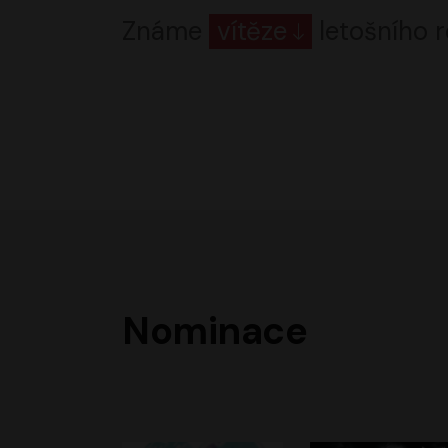
Známe
vítěze
letošního r
Nominace