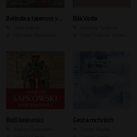
Belinda a tajemný výlet
Bílá Voda
Jolka Krásná
Kateřina Tučková
Michaela Maurerová
Dana Pešková, Johanna Tesařová, Ladislav Cigánek, Libuše Švormová, Oldřich Vlach, Pavla Tomicová, Petr Pochop, Tereza Vítů, Vanda Hybnerová
Boží bojovníci
Cesta mrtvých
Andrzej Sapkowski
Tomáš Boukal
Ernesto Čekan
Tomáš Jirman