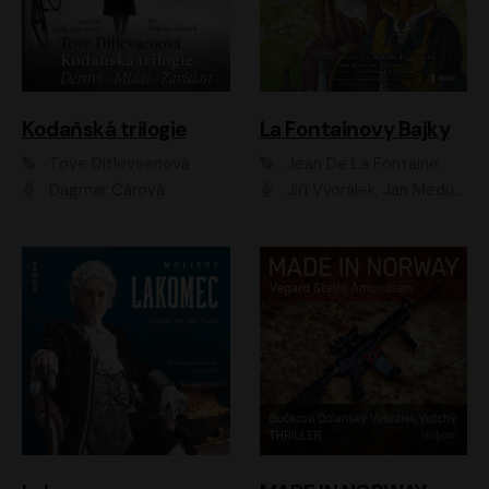
Kodaňská trilogie
La Fontainovy Bajky
Tove Ditlevsenová
Jean De La Fontaine
Dagmar Čárová
Jiří Vyorálek, Jan Meduna, Tereza Vilišová, Jitka Molavcová, Jan Vlasák, Petr Čtvrtníček, Vasil Fridrich, Jan Cina