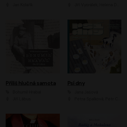
Jan Kolařík
Jiří Vyorálek, Helena Dvořáková, Pavel Šimčík, Ondřej Rychlý, Radek Holub, Filip Kaňkovský, Luboš Veselý, Tomáš Dastlík, Tereza Dočkalová, David Nyč
Příliš hlučná samota
Psí dny
Bohumil Hrabal
Jana Jašová
Jiří Lábus
Petra Špalková, Petr Čtvrtníček