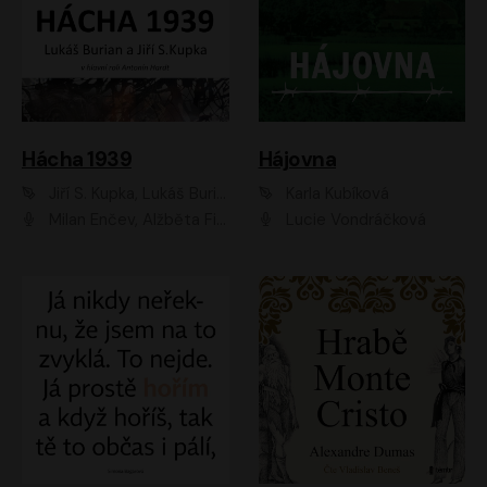
Hácha 1939
Hájovna
Jiří S. Kupka, Lukáš Burian
Karla Kubíková
Milan Enčev, Alžběta Fišerová, Marek Helma, Antonín Hardt, Jitka Sedláčková, Lukáš Burian, Vojtěch Havelka
Lucie Vondráčková