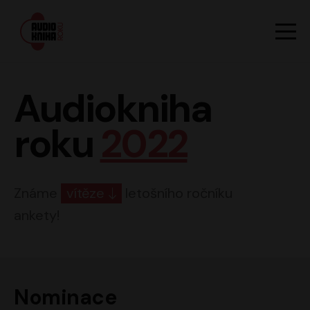
Hlavn
Men
Audiokniha roku
Audiokniha
roku
2022
Známe
vítěze
letošního ročníku
ankety!
Nominace