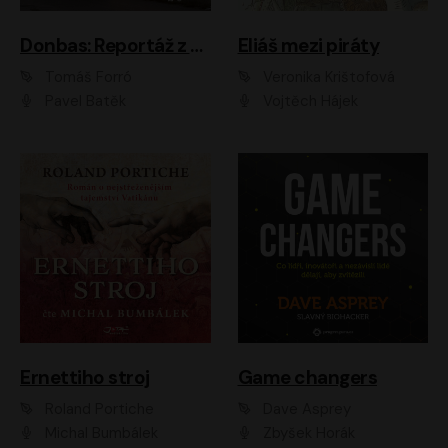
Donbas: Reportáž z ukrajinského konfliktu
Eliáš mezi piráty
Tomáš Forró
Veronika Krištofová
Pavel Batěk
Vojtěch Hájek
Ernettiho stroj
Game changers
Roland Portiche
Dave Asprey
Michal Bumbálek
Zbyšek Horák