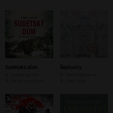
Sudetský dům
Šeptuchy
Štěpán Javůrek
Alena Sabuchová
Kamila Janovičová
Dana Černá