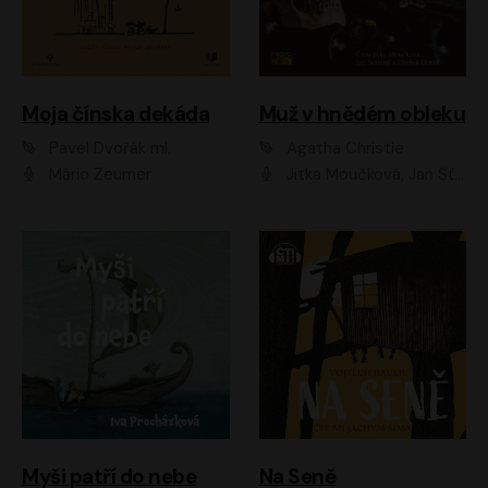
Moja čínska dekáda
Muž v hnědém obleku
Pavel Dvořák ml.
Agatha Christie
Mário Zeumer
Jitka Moučková, Jan Šťastný, Zbyšek Horák
Myši patří do nebe
Na Seně