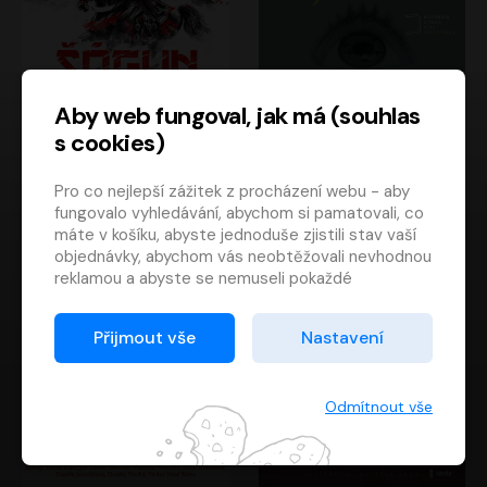
Aby web fungoval, jak má (souhlas
s cookies)
Šógun
Tajemství
Pro co nejlepší zážitek z procházení webu - aby
James Clavell
Tereza Dobiášová
fungovalo vyhledávání, abychom si pamatovali, co
Pavel Soukup
Milena Steinmasslová
máte v košíku, abyste jednoduše zjistili stav vaší
objednávky, abychom vás neobtěžovali nevhodnou
reklamou a abyste se nemuseli pokaždé
přihlašovat.
Proto od vás potřebujeme souhlas se
Přijmout vše
Nastavení
zpracováním souborů cookies
, tj. malých souborů,
které se dočasně ukládají ve vašem prohlížeči.
Děkujeme, že nám ho dáte a pomůžete nám tak
Odmítnout vše
web zlepšovat.