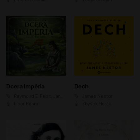
Dcera impéria
Dech
Raymond E. Feist, Janny Wurts
James Nestor
Libor Böhm
Zbyšek Horák