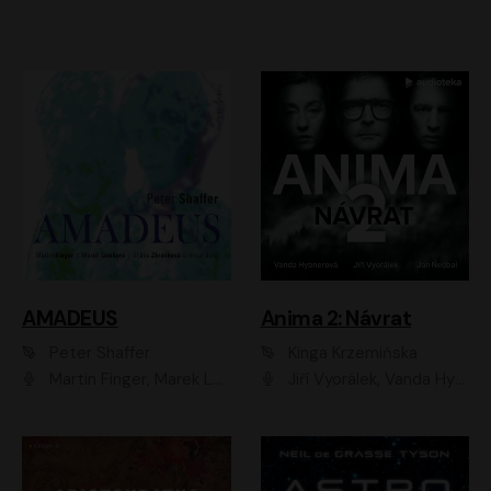
AMADEUS
Anima 2: Návrat
Peter Shaffer
Kinga Krzemińska
Martin Finger, Marek Lambora, Eliška Zbanková, Martin Písařík, Václav Neužil, Kamil Halbich, Aleš Procházka, Miroslav Táborský, Hanuš Bor, Jan Hájek
Jiří Vyorálek, Vanda Hybnerová, Jan Nedbal, Tereza Vilišová, Matylda Miškovská, Johana Tesařová, Jana Boušková, Ivana Uhlířová, Martin Myšička, Dana Černá, Ladislav Frej, Miroslav Hanuš, Zuzana Kronerová, Pavel Neškudla, Luboš Veselý, Jan Holík, Ondřej Malý, Leoš Noha, Karolína Baranová, Jan Battěk, Kryštof Bartoš, Daniela Čermáková, Hanuš Bor, Petr Gojda, Lucie Laňková, Jan Horák Radúz Mácha, Jan Meduna, Marta Menes, Jaromíra Mílová, Michal Sieczkowski, Jiří Suchánek, Anežka Šťastná, Lenka Vrtišková - Nejezchlebová, Jiří Wohanka