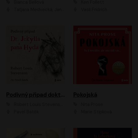
Bianca Bellová
Ken Follett
Taťjana Medvecká, Jan Vlasák
Vasil Fridrich
Podivný případ doktora Jekylla a pana Hyda
Pokojská
Robert Louis Stevenson
Nita Prose
Pavel Batěk
Marie Štípková