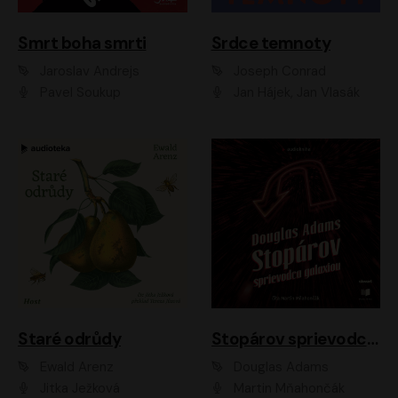
Smrt boha smrti
Srdce temnoty
Jaroslav Andrejs
Joseph Conrad
Pavel Soukup
Jan Hájek, Jan Vlasák
Staré odrůdy
Stopárov sprievodca galaxiou
Ewald Arenz
Douglas Adams
Jitka Ježková
Martin Mňahončák