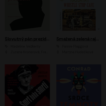
Slovutný pán prezident
Smažená zelená rajčata ve Whistle Stop Cafe
Madeline Vadkerty
Fannie Flaggová
Zuzana Kronerová, František Kovár, Božidara Turzonovová, Ľuboš Kostelný, Kristína Svarinská, Miro Noga, Richard Stanke, Lucia Siposová, Marián Miezga, Dado Nagy, Slávka Halčáková, Peter Rúfus, Filip Tůma, Lukáš Latinák, Dušan Kaprálik, Jana Oľhová, Stano Staško, Michal Hudák, Martin Kaprálik, Robo Jakab, Andrej Bán, Ivan Martinka, Martin Brezović, Patrik Lučan, Ondrej Kořínek, Scarlett Čanakyová, Andrej Žiarovský, Norbert Moravanský, Miro Králik, Marko Vrzgula, Ján Štrbák, Oliver Koniar, Roman Jaroš, Ján Kardoš, Barbora Kardošová, Ivan Kamenec, Madeline Vadkerty
Martina Hudečková