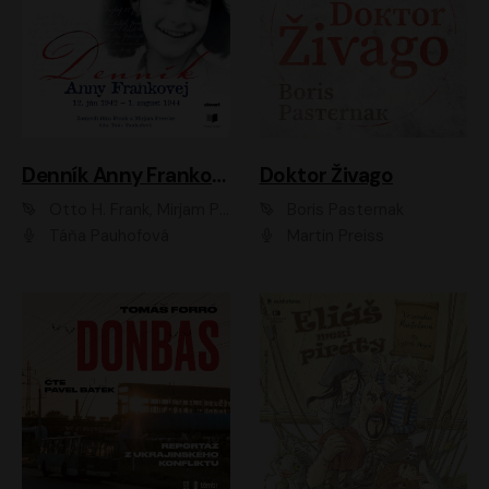
Denník Anny Frankovej
Doktor Živago
Otto H. Frank, Mirjam Pressler
Boris Pasternak
Táňa Pauhofová
Martin Preiss