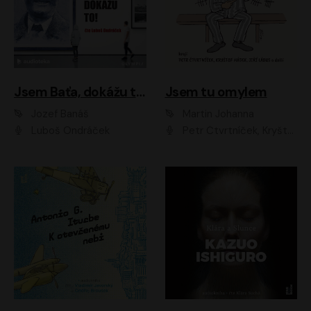
Jsem Baťa, dokážu to!
Jsem tu omylem
Jozef Banáš
Martin Johanna
Luboš Ondráček
Petr Čtvrtníček, Kryštof Hádek, Jiří Lábus, Dana Černá, Miroslav Táborský, Oldřich Navrátil, Milan Šteindler, David Vávra, Marie Tomsová