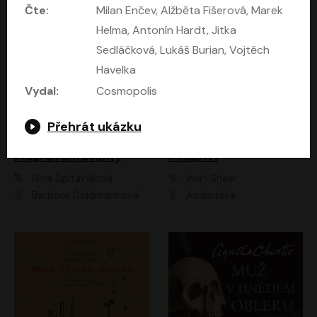
Čte:
Milan Enčev, Alžběta Fišerová, Marek
Helma, Antonín Hardt, Jitka
Sedláčková, Lukáš Burian, Vojtěch
Havelka
Vydal:
Cosmopolis
Přehrát ukázku
Mezi dvěma Kimy
Mladí lvi
Nina Špitálníková
Irwin Shaw
Barbora Goldmannová
Audiotéka