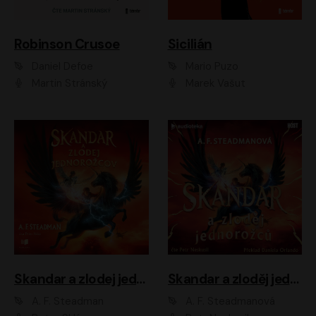
Robinson Crusoe
Sicilián
Daniel Defoe
Mario Puzo
Martin Stránský
Marek Vašut
Skandar a zlodej jednorožcov
Skandar a zloděj jednorožců
A. F. Steadman
A. F. Steadmanová