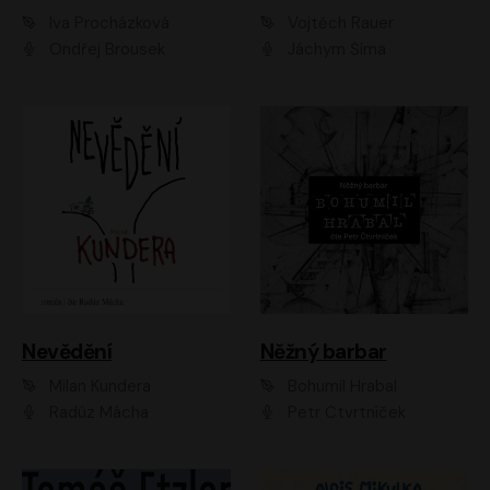
Iva Procházková
Vojtěch Rauer
Ondřej Brousek
Jáchym Šíma
Nevědění
Něžný barbar
Milan Kundera
Bohumil Hrabal
Radúz Mácha
Petr Čtvrtníček