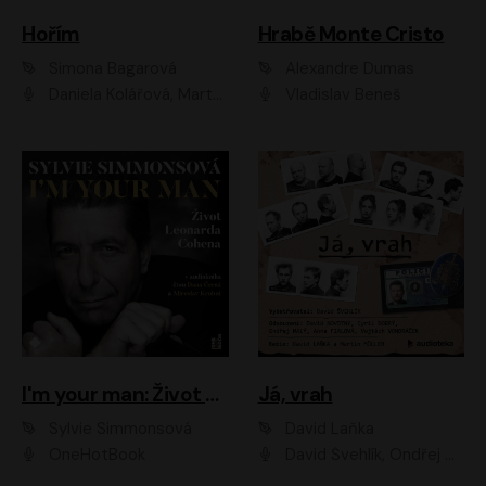
Hořím
Hrabě Monte Cristo
Simona Bagarová
Alexandre Dumas
Daniela Kolářová, Martha Issová, Pavel Řezníček, Klára Melíšková, Kryštof Hádek, Zdeněk Svěrák, Simona Bagarová
Vladislav Beneš
I'm your man: Život Leonarda Cohena
Já, vrah
Sylvie Simmonsová
David Laňka
OneHotBook
David Švehlík, Ondřej Malý, Anna Fialová, Cyril Dobrý, Vojtěch Vondráček, David Novotný, Ladislav Cigánek