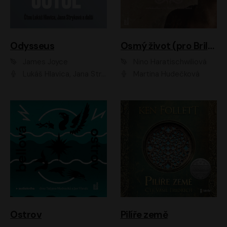
Odysseus
Osmý život (pro Brilku)
James Joyce
Nino Haratischwiliová
Lukáš Hlavica, Jana Stryková
Martina Hudečková
Ostrov
Pilíře země