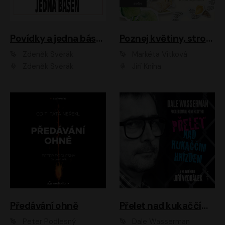
Povídky a jedna báseň
Poznej květiny, stromy, zvířátka
Zdeněk Svěrák
Markéta Vítková
Zdeněk Svěrák
Jiří Kniha
Předávání ohně
Přelet nad kukaččím hnízdem
Peter Podlesný
Dale Wasserman