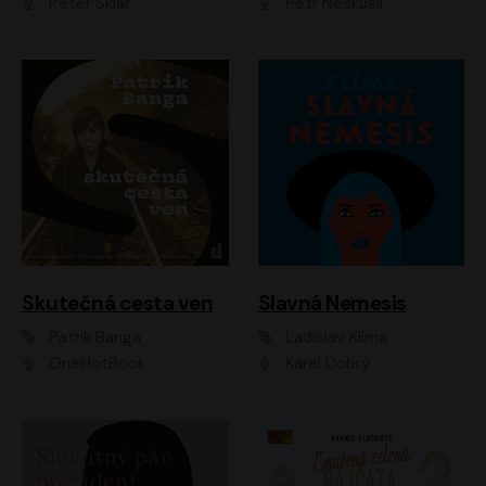
Peter Sklár
Petr Neskusil
Skutečná cesta ven
Slavná Nemesis
Patrik Banga
Ladislav Klíma
OneHotBook
Karel Dobrý