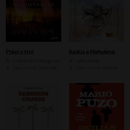
Ptáci v trní
Radúz a Mahulena
Colleen McCulloughová
Julius Zeyer
Dana Černá, Lukáš Hlavica
Klára Oltová, Vojtěch Hájek, Růžena Merunková, Dušan Sitek, Simona Postlerová, Ljuba Krbová, Petr Lněnička, Saša Rašilov