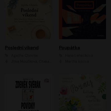
Poslední víkend
Poupátka
Agatha Christie
Hana Lehečková
Jitka Moučková, Otakar Brousek ml., Lenka Termerová, Šárka Krausová, Radek Hoppe, Petr Stach, Viktor Dvořák, Klára Oltová, Andrea Elsnerová, Saša Rašilov, Vojtěch Hájek, Barbora Vágnerová
Martha Issová