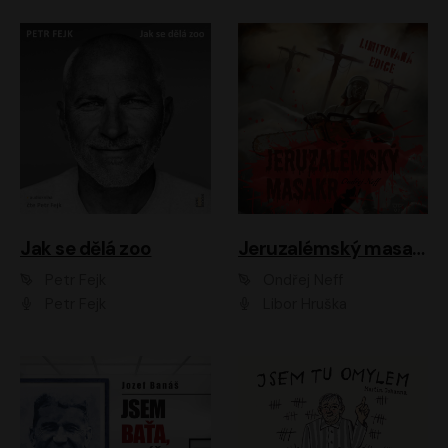
Jak se dělá zoo
Jeruzalémský masakr
Petr Fejk
Ondřej Neff
Petr Fejk
Libor Hruška