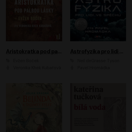
Aristokratka pod palbou lásky
Astrofyzika pro lidi ve spěchu
Evžen Boček
Neil deGrasse Tyson
Veronika Khek Kubařová
Pavel Hromádka