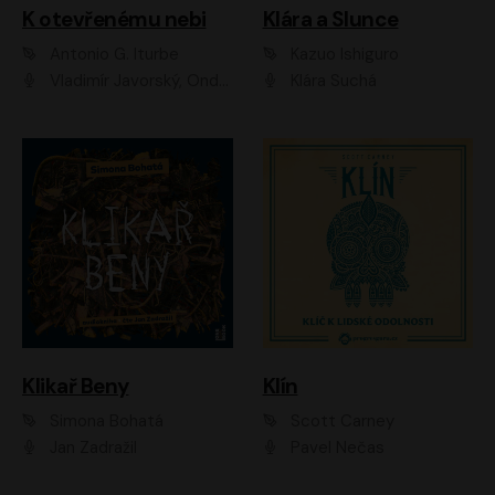
K otevřenému nebi
Klára a Slunce
Antonio G. Iturbe
Kazuo Ishiguro
Vladimír Javorský, Ondřej Brousek
Klára Suchá
Klikař Beny
Klín
Simona Bohatá
Scott Carney
Jan Zadražil
Pavel Nečas