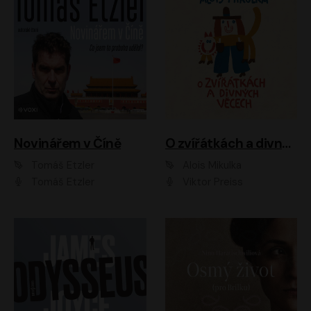
Novinářem v Číně
O zvířátkách a divných věcech
Tomáš Etzler
Alois Mikulka
Tomáš Etzler
Viktor Preiss