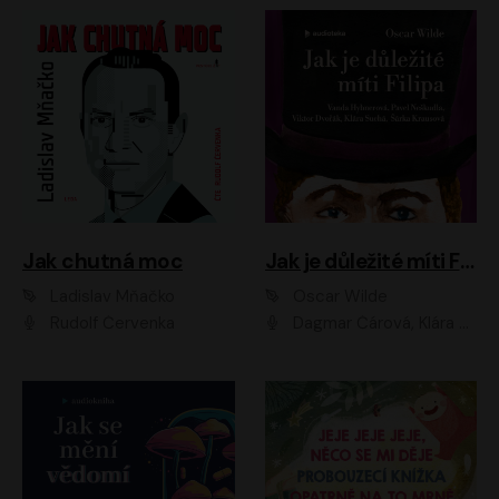
Jak chutná moc
Jak je důležité míti Filipa
Ladislav Mňačko
Oscar Wilde
Rudolf Červenka
Dagmar Čárová, Klára Suchá, Martin Hruška, Otakar Brousek ml., Pavel Neškudla, Radek Hoppe, Šárka Krausová, Vanda Hybnerová, Viktor Dvořák