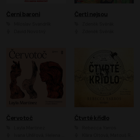
Černí baroni
Čerti nejsou
Miloslav Švandrlík
Zdeněk Svěrák
David Novotný
Zdeněk Svěrák
Červotoč
Čtvrté křídlo
Layla Martinez
Rebecca Yarros
Ivana Uhlířová, Helena Čermáková
Klára Oltová, Matouš Ruml