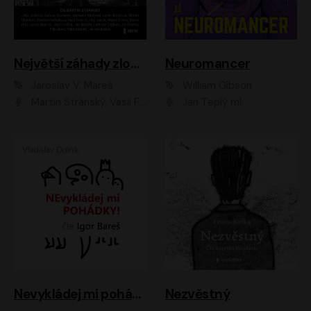
Největší záhady zločinu
Neuromancer
Jaroslav V. Mareš
William Gibson
Martin Stránský, Vasil Fridrich, Filip Jančík, Martin Preiss, Marek Holý, Lukáš Hlavica, Libor Hruška, Jan Maxián, Ladislav Cigánek, Jiří Ployhar, Filip Švarc, Vilém Udatný, Jan Vondráček, Jitka Ježková, Zuzana Slavíková, Michaela Klenková, Lucie Juřičková, Miriam Chytilová, Martina Hudečková
Jan Teplý ml.
Nevykládej mi pohádky
Nezvěstný