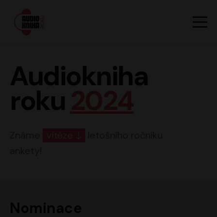
Hlavn
Men
Audiokniha roku
Audiokniha
roku
2024
Známe
vítěze
letošního ročníku
ankety!
Nominace