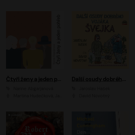
Čtyři ženy a jeden pohřeb
Další osudy dobrého vojáka Švejka
Narine Abgarjanová
Jaroslav Hašek
Martina Hudečková, Jaromír Meduna
David Novotný