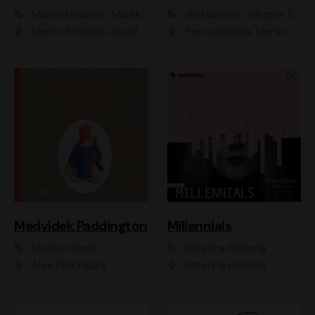
Martin Moravec, Marek Dvořák
Jiří Markovič, Viktorín Šulc
Martin Stránský, Josef Pejchal, Petra Bučková
Petr Lněnička, Martin Zahálka, Barbara Lukešová, Michal Zelenka
Medvídek Paddington
Millennials
Michael Bond
Kateřina Pokorná
Aleš Procházka
Kateřina Pokorná