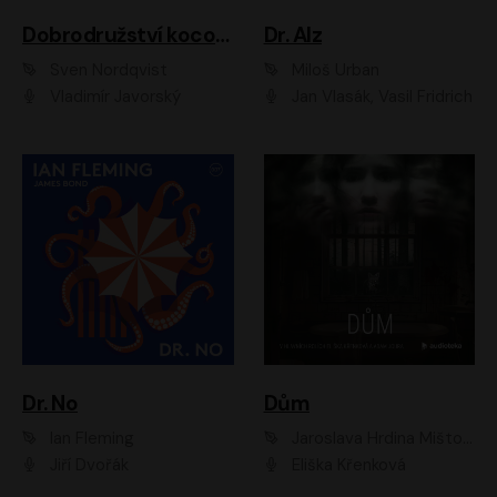
Dobrodružství kocoura Fiškuse a dědy Pettsona 1
Dr. Alz
Sven Nordqvist
Miloš Urban
Vladimír Javorský
Jan Vlasák, Vasil Fridrich
Dr. No
Dům
Ian Fleming
Jaroslava Hrdina Mištová
Jiří Dvořák
Eliška Křenková