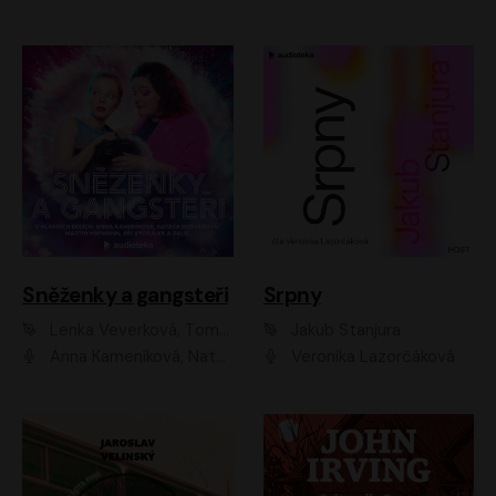
Sněženky a gangsteři
Srpny
Lenka Veverková, Tomáš Dianiška
Jakub Stanjura
Anna Kameníková, Nataša Bednářová, Tereza Hof, Taťjana Medvecká, Zuzana Slavíková, Šimon Krupa, Robert Mikluš, Jiří Vyorálek, Kryštof Hádek, Martin Hofmann, Martin Hruška
Veronika Lazorčáková