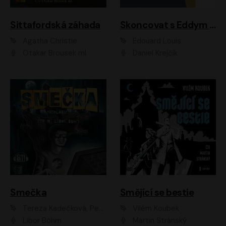
Sittafordská záhada
Skoncovat s Eddym B.
Agatha Christie
Édouard Louis
Otakar Brousek ml.
Daniel Krejčík
Smečka
Smějící se bestie
Tereza Kadečková, Petr Boček, Nelly Černohorská, Ondřej Kocáb, Ludmila Svozilová, Miroslav Pech, Karin Novotná, Jiří Sivok, Martin Štefko, Kateřina Malec Houfková, Tomáš Marton, Madla Pospíšilová Karasová, Michal Březina, Veronika Fiedlerová, Lukáš Vavrečka, Přemysl Krejčík, Mort Castle
Vilém Koubek
Libor Böhm
Martin Stránský