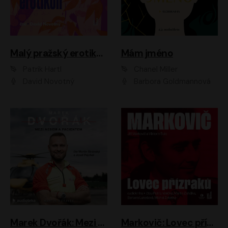
Malý pražský erotikon
Mám jméno
Patrik Hartl
Chanel Miller
David Novotný
Barbora Goldmannová
Marek Dvořák: Mezi nebem a pacientem
Markovič: Lovec přízraků