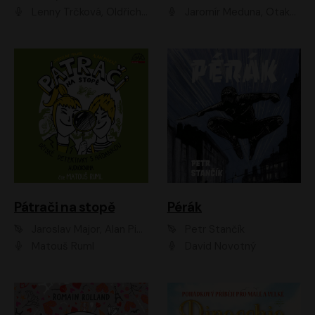
Lenny Trčková, Oldřich Kaiser
Jaromír Meduna, Otakar Brousek ml., Saša Rašilov
Pátrači na stopě
Pérák
Jaroslav Major, Alan Piskač
Petr Stančík
Matouš Ruml
David Novotný