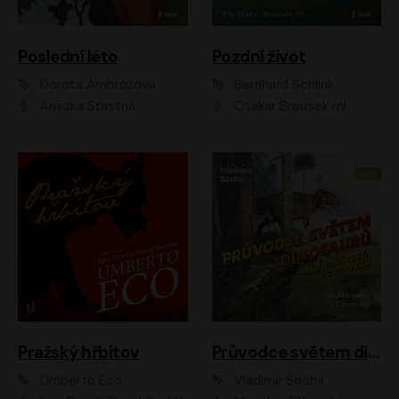
Poslední léto
Pozdní život
Dorota Ambrožová
Bernhard Schlink
Anežka Šťastná
Otakar Brousek ml.
Pražský hřbitov
Průvodce světem dinosaurů aneb Nová cesta do pravěku
Umberto Eco
Vladimír Socha