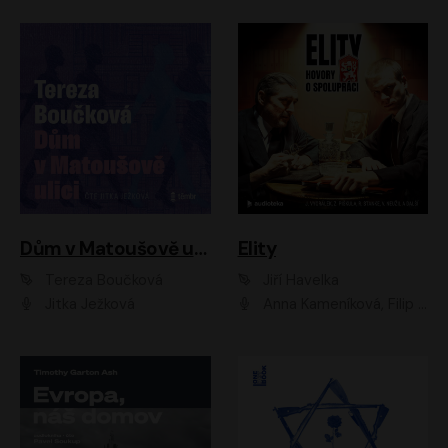
Dům v Matoušově ulici
Elity
Tereza Boučková
Jiří Havelka
Jitka Ježková
Anna Kameníková, Filip Březina, Jiří Lábus, Jiří Vyorálek, Klára Melíšková, Miloslav König, Miroslav Hanuš, Pavla Tomicová, Petr Lněnička, Richard Stanke, Taťjana Medveská, Václav Neužil, Vojtech Vondráček, Zdeněk Piškula