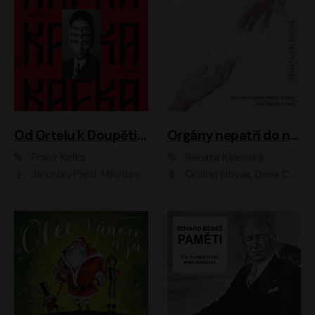
Od Ortelu k Doupěti – tucet Kafkových povídek
Orgány nepatří do nebe
Franz Kafka
Renata Kalenská
Jaroslav Plesl, Miloslav Mejzlík, David Novotný, Lukáš Hlavica, Jaromír Meduna, Václav Neužil, Otakar Brousek ml., Jan Holík, Václav Marhold
Ondřej Novák, Dana Černá, Martin Sláma, Petr Štěpán, Libor Hruška, Filip Jančík, Jakub Urbánek, Barbora Goldmannová, Karolína Zbořilová, Petra Šimberová, Richard Wágner, Klára Sochorová, Šárka Šildová, Zbyšek Horák, Anita Krausová