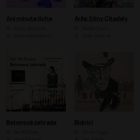
Ani minuta ticha
Arila: Stíny Citadely
Ema Labudová
Radek Starý
Anna Kameníková
Jitka Ježková
Betonová zahrada
Bídníci
Ian McEwan
Victor Hugo
Vasil Fridrich
Jan Vlasák