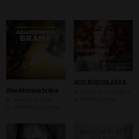
ACH, RUSOVLASÁ KOUZELNICE!
Abaddonova brána
Francis Scott Fitzgerald
Rudolf Červenka
James S. A. Corey
Ondřej Rychlý, Helena Dvořáková, Tereza Císařová, Jan Teplý, Jiří Vyorálek, Matěj Převrátil