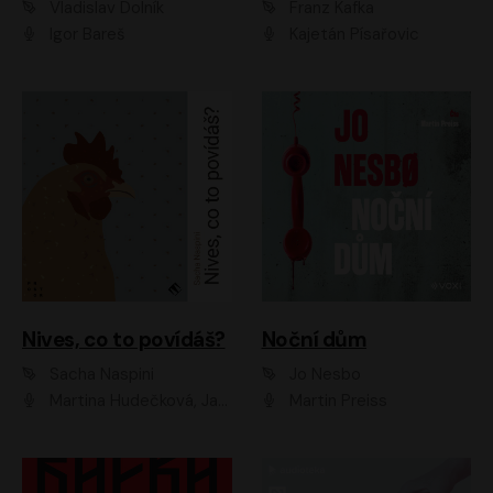
Vladislav Dolník
Franz Kafka
Igor Bareš
Kajetán Písařovic
Nives, co to povídáš?
Noční dům
Sacha Naspini
Jo Nesbo
Martina Hudečková, Jaromír Meduna, Zuzana Slavíková
Martin Preiss