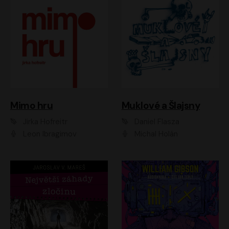
Muklové a Šlajsny
Mimo hru
Daniel Flasza
Jirka Hofreitr
Michal Holán
Leon Ibragimov