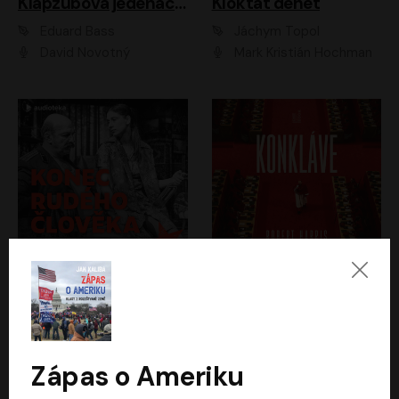
Klapzubova jedenáctka
Kloktat dehet
Eduard Bass
Jáchym Topol
David Novotný
Mark Kristián Hochman
Konec rudého člověka
Konkláve
Světlana Alexijevičová, Daniel Majling
Robert Harris
Jan Sklenář, Jan Staněk, Jan Vondráček, Johanna Tesařová, Klára Sedláčková Ottová, Magdalena Zimová, Marie Poulová, Martin Matejka, Miroslav Zavičár, Pavel Neškudla, Samuel Toman, Šimon Kučera, Štěpánka Fingerhutová, Tomáš Turek
Jan Kolařík
Zápas o Ameriku