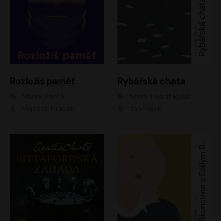
Rozložíš paměť
Rybářská chata
Marek Torčík
Stein Torleif Bjella
Vojtěch Hrabák
Jan Hájek