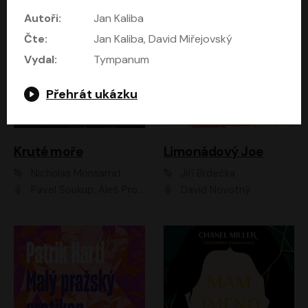
Autoři:
Jan Kaliba
Čte:
Jan Kaliba, David Miřejovský
Vydal:
Tympanum
Přehrát ukázku
Kruté moře
Limonádový Joe
Nicholas Monsarrat
Jiří Brdečka
Pavel Soukup, Aleš Procházka, David Novotný, Marek Holý, Martin Preiss, Jakub Saic, Petr Neskusil, David Matásek, Vasil Fridrich, Pavel Rímský, Zuzana Slavíková, Zbyšek Horák, Martin Zahálka, Luboš Ondráček, Amélie Vránová, Andrea Elsnerová, Anna Theimerová, Antonín Navrátil, Apolena Velsová, Bohdan Tůma, Filip Jančík, Filip Švarc, Jan Škvor, Jiří Köhler, Kateřina Peřinová, Kristýna Nebeská, Kristýna Skružná, Ladislav Cigánek, Libor Terš, Lucie Timíková, Martin Hruška, Martin Stránský, Michal Holán, Michal Jagelka, Milada Vaňkátová, Oldřich Hajlich, Pavel Dytrt, Petr Burian, Petr Gelnar, Radek Hoppe, Radek Škvor, Radovan Vaculík, Richard Fiala, Robert Hájek, Robin Pařík, Roman Hajlich, Roman Říčař, Svatopluk Schuller, Terezie Taberyová, Valentina Vránová, Vojtěch hájek, Zuzana Kajnarová Říčařová
David Novotný