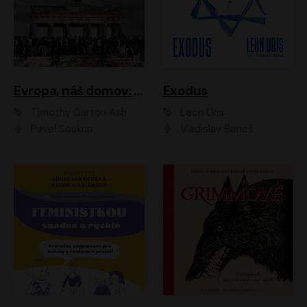
Evropa, náš domov: Od vylodění v Normandii po válku na Ukrajině
Exodus
Timothy Garton Ash
Leon Uris
Pavel Soukup
Vladislav Beneš