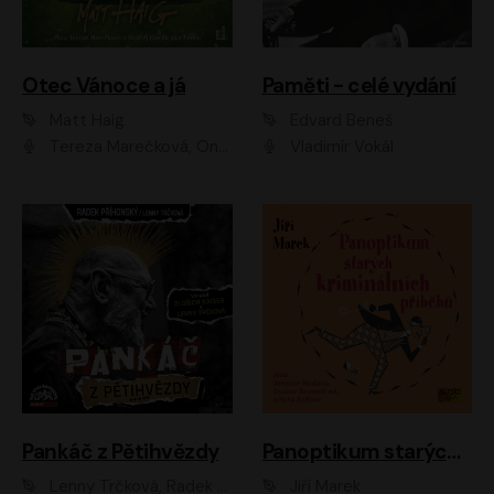
Otec Vánoce a já
Paměti - celé vydání
Matt Haig
Edvard Beneš
Tereza Marečková, Ondřej Endru Havlík
Vladimír Vokál
Pankáč z Pětihvězdy
Panoptikum starých kriminálních příběhů
Lenny Trčková, Radek Příhonský
Jiří Marek