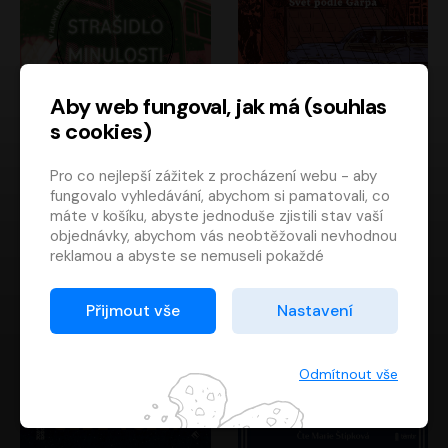
Aby web fungoval, jak má (souhlas
s cookies)
Strašidlo minulosti
Svět podle Garpa
Pro co nejlepší zážitek z procházení webu - aby
Jaroslav Velinský
John Irving
fungovalo vyhledávání, abychom si pamatovali, co
Libor Hruška
David Novotný
máte v košíku, abyste jednoduše zjistili stav vaší
objednávky, abychom vás neobtěžovali nevhodnou
reklamou a abyste se nemuseli pokaždé
přihlašovat.
Proto od vás potřebujeme souhlas se
Přijmout vše
Nastavení
zpracováním souborů cookies
, tj. malých souborů,
které se dočasně ukládají ve vašem prohlížeči.
Děkujeme, že nám ho dáte a pomůžete nám tak
Odmítnout vše
web zlepšovat.