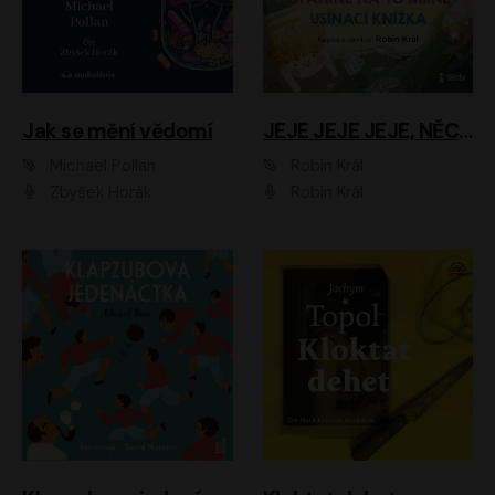
Jak se mění vědomí
JEJE JEJE JEJE, NĚCO SE MI DĚJE + PROBOUZECÍ KNÍŽKA + OPATRNĚ NA TO MRNĚ + USÍNACÍ KNÍŽKA
Michael Pollan
Robin Král
Zbyšek Horák
Robin Král