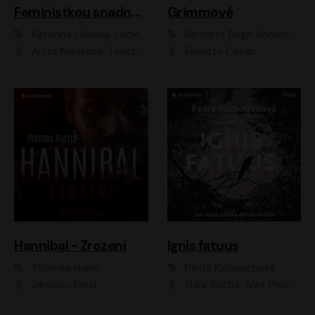
Feministkou snadno a rychle
Grimmové
Kateřina Lišková, Lucie Jarkovská
Kenneth Bøgh Andersen, Benni Bødker
Anita Krausová, Tereza Dočkalová
Ernesto Čekan
Hannibal - Zrození
Ignis fatuus
Thomas Harris
Petra Klabouchová
Jaroslav Plesl
Klára Suchá, Aleš Procházka