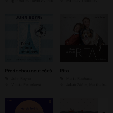
Igor Bareš, David Švehlík
Miroslav Táborský
Před sebou neutečeš
Rita
John Boyne
Marta Buchaca
Vlasta Peterková
Jakub Žáček, Martha Issová