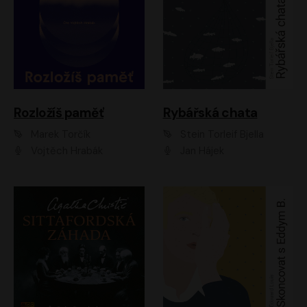
Rozložíš paměť
Rybářská chata
Marek Torčík
Stein Torleif Bjella
Vojtěch Hrabák
Jan Hájek