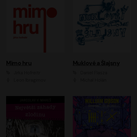
Muklové a Šlajsny
Mimo hru
Daniel Flasza
Jirka Hofreitr
Michal Holán
Leon Ibragimov