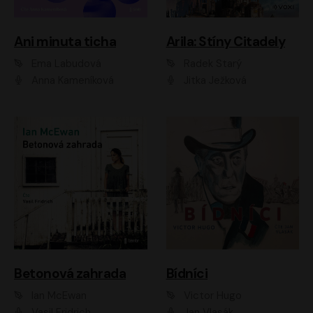
Ani minuta ticha
Arila: Stíny Citadely
Ema Labudová
Radek Starý
Anna Kameníková
Jitka Ježková
Betonová zahrada
Bídníci
Ian McEwan
Victor Hugo
Vasil Fridrich
Jan Vlasák