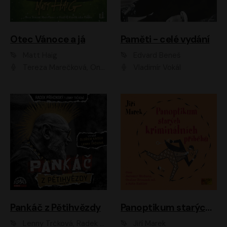
Otec Vánoce a já
Paměti - celé vydání
Matt Haig
Edvard Beneš
Tereza Marečková, Ondřej Endru Havlík
Vladimír Vokál
Pankáč z Pětihvězdy
Panoptikum starých kriminálních příběhů
Lenny Trčková, Radek Příhonský
Jiří Marek