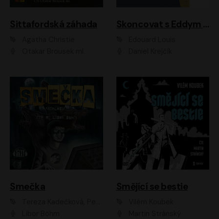
Sittafordská záhada
Skoncovat s Eddym B.
Agatha Christie
Édouard Louis
Otakar Brousek ml.
Daniel Krejčík
Smečka
Smějící se bestie
Tereza Kadečková, Petr Boček, Nelly Černohorská, Ondřej Kocáb, Ludmila Svozilová, Miroslav Pech, Karin Novotná, Jiří Sivok, Martin Štefko, Kateřina Malec Houfková, Tomáš Marton, Madla Pospíšilová Karasová, Michal Březina, Veronika Fiedlerová, Lukáš Vavrečka, Přemysl Krejčík, Mort Castle
Vilém Koubek
Libor Böhm
Martin Stránský