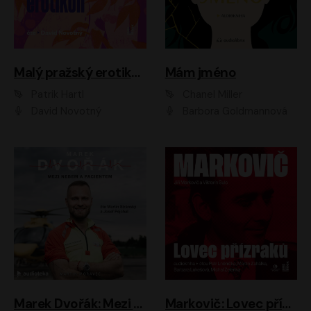
Malý pražský erotikon
Mám jméno
Patrik Hartl
Chanel Miller
David Novotný
Barbora Goldmannová
Marek Dvořák: Mezi nebem a pacientem
Markovič: Lovec přízraků