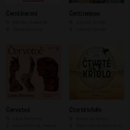
Černí baroni
Čerti nejsou
Miloslav Švandrlík
Zdeněk Svěrák
David Novotný
Zdeněk Svěrák
Červotoč
Čtvrté křídlo
Layla Martinez
Rebecca Yarros
Ivana Uhlířová, Helena Čermáková
Klára Oltová, Matouš Ruml