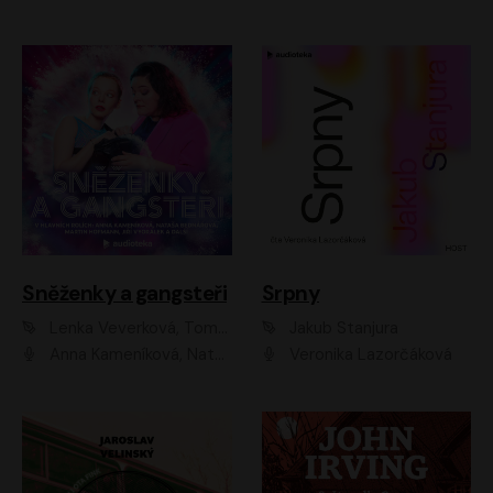
Sněženky a gangsteři
Srpny
Lenka Veverková, Tomáš Dianiška
Jakub Stanjura
Anna Kameníková, Nataša Bednářová, Tereza Hof, Taťjana Medvecká, Zuzana Slavíková, Šimon Krupa, Robert Mikluš, Jiří Vyorálek, Kryštof Hádek, Martin Hofmann, Martin Hruška
Veronika Lazorčáková