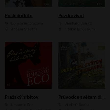
Poslední léto
Pozdní život
Dorota Ambrožová
Bernhard Schlink
Anežka Šťastná
Otakar Brousek ml.
Pražský hřbitov
Průvodce světem dinosaurů aneb Nová cesta do pravěku
Umberto Eco
Vladimír Socha