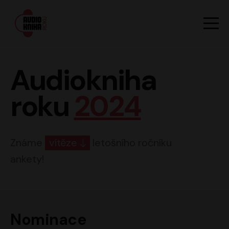
Hlavn
Men
Audiokniha roku
Audiokniha
roku
2024
Známe
vítěze
letošního ročníku
ankety!
Nominace