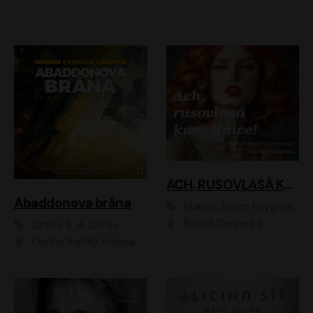
ACH, RUSOVLASÁ KOUZELNICE!
Abaddonova brána
Francis Scott Fitzgerald
Rudolf Červenka
James S. A. Corey
Ondřej Rychlý, Helena Dvořáková, Tereza Císařová, Jan Teplý, Jiří Vyorálek, Matěj Převrátil