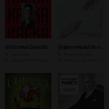
Od Ortelu k Doupěti – tucet Kafkových povídek
Orgány nepatří do nebe
Franz Kafka
Renata Kalenská
Jaroslav Plesl, Miloslav Mejzlík, David Novotný, Lukáš Hlavica, Jaromír Meduna, Václav Neužil, Otakar Brousek ml., Jan Holík, Václav Marhold
Ondřej Novák, Dana Černá, Martin Sláma, Petr Štěpán, Libor Hruška, Filip Jančík, Jakub Urbánek, Barbora Goldmannová, Karolína Zbořilová, Petra Šimberová, Richard Wágner, Klára Sochorová, Šárka Šildová, Zbyšek Horák, Anita Krausová