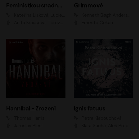
Feministkou snadno a rychle
Grimmové
Kateřina Lišková, Lucie Jarkovská
Kenneth Bøgh Andersen, Benni Bødker
Anita Krausová, Tereza Dočkalová
Ernesto Čekan
Hannibal - Zrození
Ignis fatuus
Thomas Harris
Petra Klabouchová
Jaroslav Plesl
Klára Suchá, Aleš Procházka