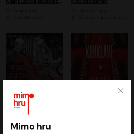
Klapzubova jedenáctka
Kloktat dehet
Eduard Bass
Jáchym Topol
David Novotný
Mark Kristián Hochman
Konec rudého člověka
Konkláve
Světlana Alexijevičová, Daniel Majling
Robert Harris
Jan Sklenář, Jan Staněk, Jan Vondráček, Johanna Tesařová, Klára Sedláčková Ottová, Magdalena Zimová, Marie Poulová, Martin Matejka, Miroslav Zavičár, Pavel Neškudla, Samuel Toman, Šimon Kučera, Štěpánka Fingerhutová, Tomáš Turek
Jan Kolařík
Mimo hru