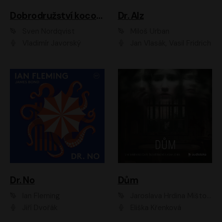
Dobrodružství kocoura Fiškuse a dědy Pettsona 1
Dr. Alz
Sven Nordqvist
Miloš Urban
Vladimír Javorský
Jan Vlasák, Vasil Fridrich
Dr. No
Dům
Ian Fleming
Jaroslava Hrdina Mištová
Jiří Dvořák
Eliška Křenková