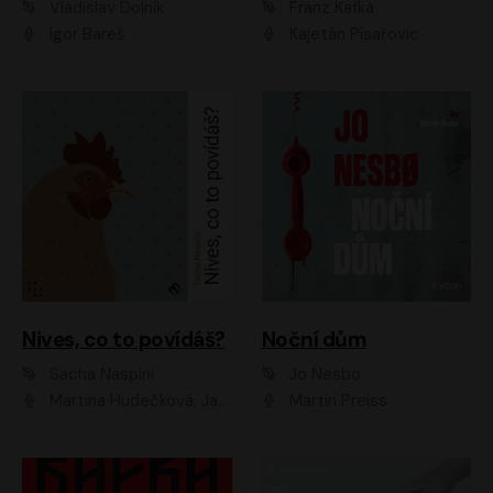
Vladislav Dolník
Franz Kafka
Igor Bareš
Kajetán Písařovic
Nives, co to povídáš?
Noční dům
Sacha Naspini
Jo Nesbo
Martina Hudečková, Jaromír Meduna, Zuzana Slavíková
Martin Preiss