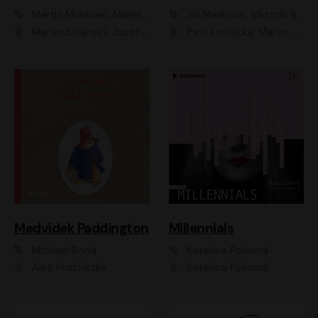
Martin Moravec, Marek Dvořák
Jiří Markovič, Viktorín Šulc
Martin Stránský, Josef Pejchal, Petra Bučková
Petr Lněnička, Martin Zahálka, Barbara Lukešová, Michal Zelenka
Medvídek Paddington
Millennials
Michael Bond
Kateřina Pokorná
Aleš Procházka
Kateřina Pokorná