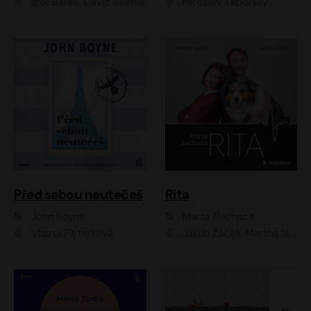
Igor Bareš, David Švehlík
Miroslav Táborský
Před sebou neutečeš
Rita
John Boyne
Marta Buchaca
Vlasta Peterková
Jakub Žáček, Martha Issová