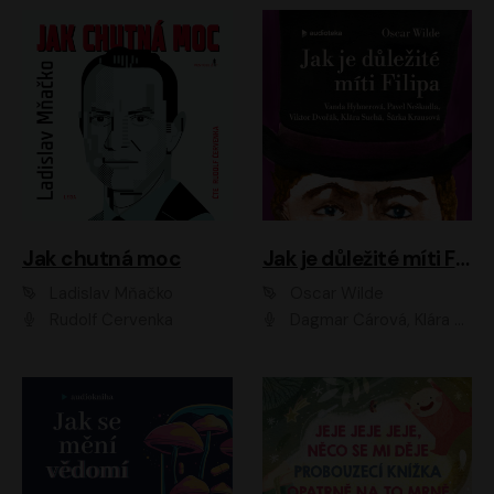
Jak chutná moc
Jak je důležité míti Filipa
Ladislav Mňačko
Oscar Wilde
Rudolf Červenka
Dagmar Čárová, Klára Suchá, Martin Hruška, Otakar Brousek ml., Pavel Neškudla, Radek Hoppe, Šárka Krausová, Vanda Hybnerová, Viktor Dvořák