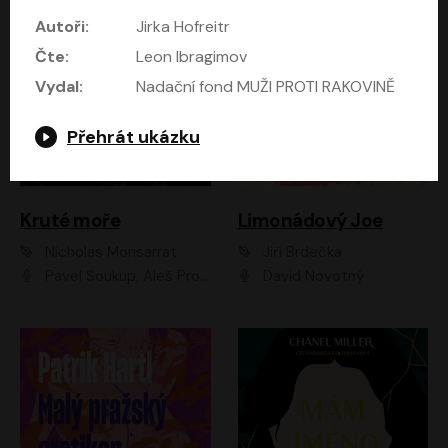
Autoři:
Jirka Hofreitr
Čte:
Leon Ibragimov
Vydal:
Nadační fond MUŽI PROTI RAKOVINĚ
Přehrát ukázku
Kruté moře
Limonádový Joe
Nicholas Monsarrat
Jiří Brdečka
Pavel Soukup, Aleš Procházka, David Novotný, Marek Holý, Martin Preiss, Jakub Saic, Petr Neskusil, David Matásek, Vasil Fridrich, Pavel Rímský, Zuzana Slavíková, Zbyšek Horák, Martin Zahálka, Luboš Ondráček, Amélie Vránová, Andrea Elsnerová, Anna Theimerová, Antonín Navrátil, Apolena Velsová, Bohdan Tůma, Filip Jančík, Filip Švarc, Jan Škvor, Jiří Köhler, Kateřina Peřinová, Kristýna Nebeská, Kristýna Skružná, Ladislav Cigánek, Libor Terš, Lucie Timíková, Martin Hruška, Martin Stránský, Michal Holán, Michal Jagelka, Milada Vaňkátová, Oldřich Hajlich, Pavel Dytrt, Petr Burian, Petr Gelnar, Radek Hoppe, Radek Škvor, Radovan Vaculík, Richard Fiala, Robert Hájek, Robin Pařík, Roman Hajlich, Roman Říčař, Svatopluk Schuller, Terezie Taberyová, Valentina Vránová, Vojtěch hájek, Zuzana Kajnarová Říčařová
David Novotný