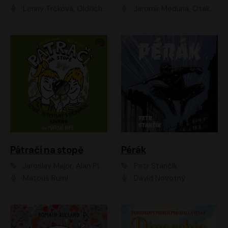
Lenny Trčková, Oldřich Kaiser
Jaromír Meduna, Otakar Brousek ml., Saša Rašilov
Pátrači na stopě
Pérák
Jaroslav Major, Alan Piskač
Petr Stančík
Matouš Ruml
David Novotný