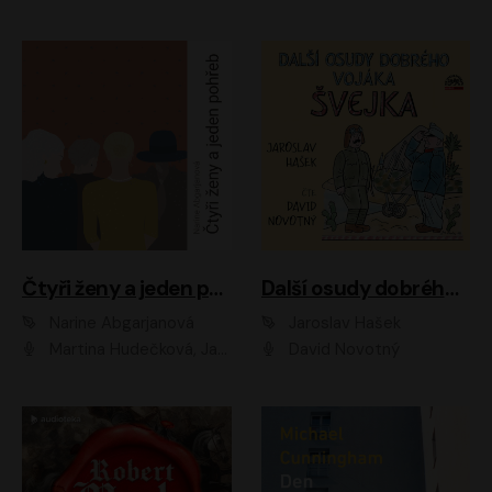
Čtyři ženy a jeden pohřeb
Další osudy dobrého vojáka Švejka
Narine Abgarjanová
Jaroslav Hašek
Martina Hudečková, Jaromír Meduna
David Novotný