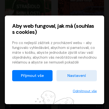
Aby web fungoval, jak má (souhlas
s cookies)
Strašidlo minulosti
Svět podle Garpa
Pro co nejlepší zážitek z procházení webu - aby
Jaroslav Velinský
John Irving
fungovalo vyhledávání, abychom si pamatovali, co
Libor Hruška
David Novotný
máte v košíku, abyste jednoduše zjistili stav vaší
objednávky, abychom vás neobtěžovali nevhodnou
reklamou a abyste se nemuseli pokaždé
přihlašovat.
Proto od vás potřebujeme souhlas se
Přijmout vše
Nastavení
zpracováním souborů cookies
, tj. malých souborů,
které se dočasně ukládají ve vašem prohlížeči.
Děkujeme, že nám ho dáte a pomůžete nám tak
Odmítnout vše
web zlepšovat.