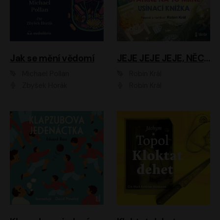
Jak se mění vědomí
JEJE JEJE JEJE, NĚCO SE MI DĚJE + PROBOUZECÍ KNÍŽKA + OPATRNĚ NA TO MRNĚ + USÍNACÍ KNÍŽKA
Michael Pollan
Robin Král
Zbyšek Horák
Robin Král