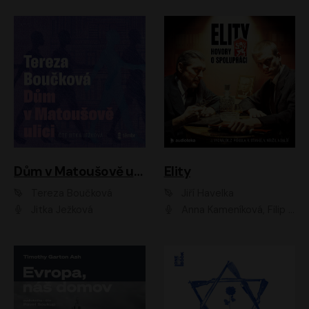
Dům v Matoušově ulici
Elity
Tereza Boučková
Jiří Havelka
Jitka Ježková
Anna Kameníková, Filip Březina, Jiří Lábus, Jiří Vyorálek, Klára Melíšková, Miloslav König, Miroslav Hanuš, Pavla Tomicová, Petr Lněnička, Richard Stanke, Taťjana Medveská, Václav Neužil, Vojtech Vondráček, Zdeněk Piškula