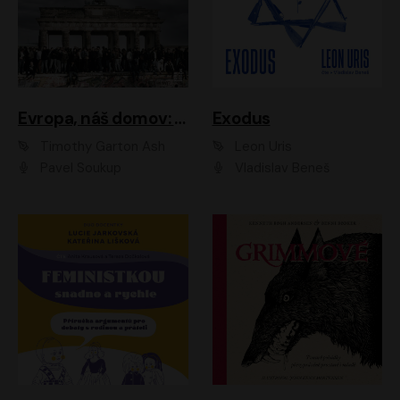
Evropa, náš domov: Od vylodění v Normandii po válku na Ukrajině
Exodus
Timothy Garton Ash
Leon Uris
Pavel Soukup
Vladislav Beneš