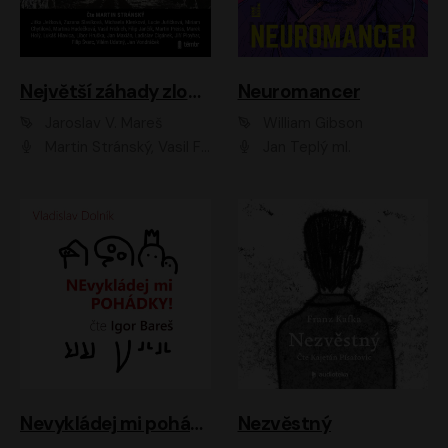
Největší záhady zločinu
Neuromancer
Jaroslav V. Mareš
William Gibson
Martin Stránský, Vasil Fridrich, Filip Jančík, Martin Preiss, Marek Holý, Lukáš Hlavica, Libor Hruška, Jan Maxián, Ladislav Cigánek, Jiří Ployhar, Filip Švarc, Vilém Udatný, Jan Vondráček, Jitka Ježková, Zuzana Slavíková, Michaela Klenková, Lucie Juřičková, Miriam Chytilová, Martina Hudečková
Jan Teplý ml.
Nevykládej mi pohádky
Nezvěstný