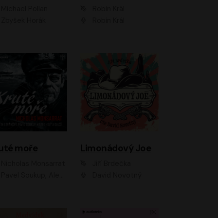
Michael Pollan
Robin Král
Zbyšek Horák
Robin Král
uté moře
Limonádový Joe
Nicholas Monsarrat
Jiří Brdečka
up, Aleš Procházka, David Novotný, Marek Holý, Martin Preiss, Jakub Saic, Petr Neskusil, David Matásek, Vasil Fridrich, Pavel Rímský, Zuzana Slavíková, Zbyšek Horák, Martin Zahálka, Luboš Ondráček, Amélie Vránová, Andrea Elsnerová, Anna Theimerová, Antonín Navrátil, Apolena Velsová, Bohdan Tůma, Filip Jančík, Filip Švarc, Jan Škvor, Jiří Köhler, Kateřina Peřinová, Kristýna Nebeská, Kristýna Skružná, Ladislav Cigánek, Libor Terš, Lucie Timíková, Martin Hruška, Martin Stránský, Michal Holán, Michal Jagelka, Milada Vaňkátová, Oldřich Hajlich, Pavel Dytrt, Petr Burian, Petr Gelnar, Radek Hoppe, Radek Škvor, Radovan Vaculík, Richard Fiala, Robert Hájek, Robin Pařík, Roman Hajlich, Roman Říčař, Svatopluk Schuller, Terezie Taberyová, Valentina Vránová, Vojtěch hájek, Zuzana Kajnarová Říčařová
David Novotný