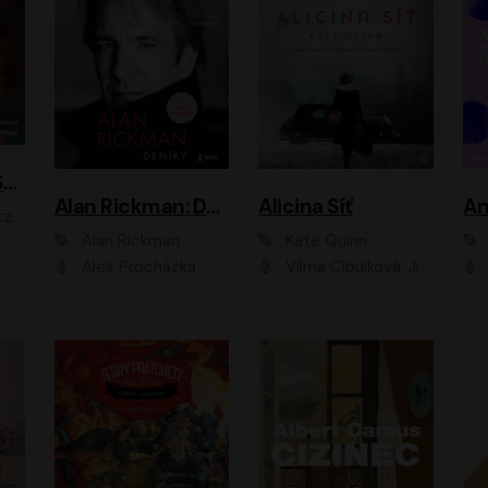
ACH, RUSOVLASÁ KOUZELNICE!
Alan Rickman: Deníky
Alicina Síť
An
ald
Alan Rickman
Kate Quinn
Aleš Procházka
Vilma Cibulková, Jitka Ježková