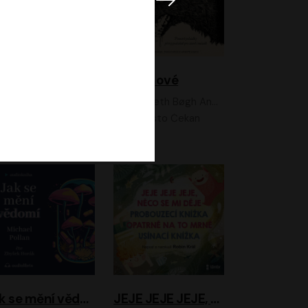
Feministkou snadno a rychle
Grimmové
Kateřina Lišková, Lucie Jarkovská
Kenneth Bøgh Andersen, Benni Bødker
Anita Krausová, Tereza Dočkalová
Ernesto Čekan
Jak se mění vědomí
JEJE JEJE JEJE, NĚCO SE MI DĚJE + PROBOUZECÍ KNÍŽKA + OPATRNĚ NA TO MRNĚ + USÍNACÍ KNÍŽKA