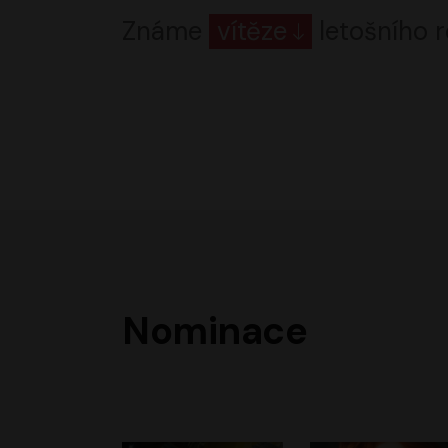
Známe
vítěze
letošního r
Nominace