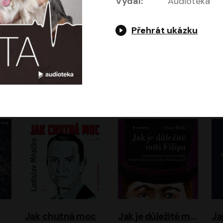
Vydal:
Audioteka
Přehrát ukázku
Evropa, náš domov: Od vylodění v Normandii po válku na Ukrajině
Exodus
Timothy Garton Ash
Leon Uris
ráček, Zdeněk Piškula
Pavel Soukup
Vladislav Beneš
Jak chutná moc
Jak je důležité míti Filipa