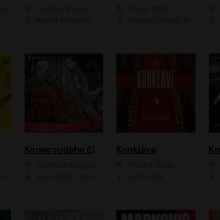
ová
Ladislav Mňačko
Oscar Wilde
ka
Rudolf Červenka
Dagmar Čárová, Klára Suchá, Martin Hruška, Otakar Brousek ml., Pavel Neškudla, Radek Hoppe, Šárka Krausová, Vanda Hybnerová, Viktor Dvořák
Konec rudého člověka
Konkláve
Kr
Světlana Alexijevičová, Daniel Majling
Robert Harris
man
Jan Sklenář, Jan Staněk, Jan Vondráček, Johanna Tesařová, Klára Sedláčková Ottová, Magdalena Zimová, Marie Poulová, Martin Matejka, Miroslav Zavičár, Pavel Neškudla, Samuel Toman, Šimon Kučera, Štěpánka Fingerhutová, Tomáš Turek
Jan Kolařík
Pavel Souk