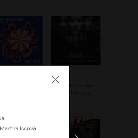
. No
Dům
Ian Fleming
Jaroslava Hrdina Mištová
Jiří Dvořák
Eliška Křenková
ca
 Martha Issová