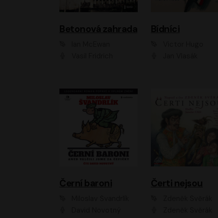
Betonová zahrada
Bídníci
Ian McEwan
Victor Hugo
Vasil Fridrich
Jan Vlasák
Černí baroni
Čerti nejsou
Miloslav Švandrlík
Zdeněk Svěrák
David Novotný
Zdeněk Svěrák