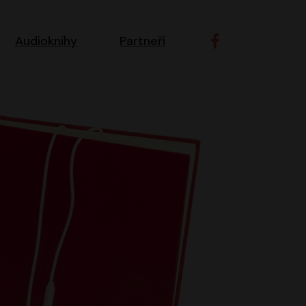
ní navigace
Audioknihy
Partneři