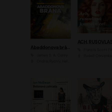
Abaddonova brána
Francis Scott Fitzger
James S. A. Corey
Rudolf Červenka
Ondřej Rychlý, Helena Dvořáková, Tereza Císařová, Jan Teplý, Jiří Vyorálek, Matěj Převrátil