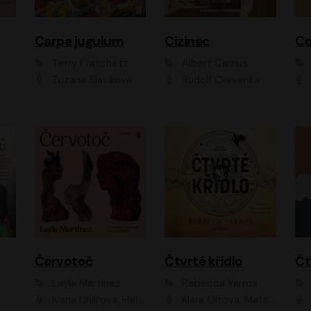
Carpe jugulum
Cizinec
Co
Terry Pratchett
Albert Camus
Zuzana Slavíková
Rudolf Červenka
Červotoč
Čtvrté křídlo
Layla Martinez
Rebecca Yarros
Ivana Uhlířová, Helena Čermáková
Klára Oltová, Matouš Ruml