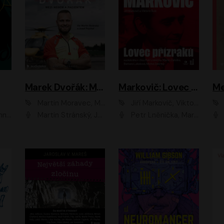
Marek Dvořák: Mezi nebem a pacientem
Markovič: Lovec přízraků
Martin Moravec, Marek Dvořák
Jiří Markovič, Viktorín Šulc
vá
Martin Stránský, Josef Pejchal, Petra Bučková
Petr Lněnička, Martin Zahálka, Barbara Lukešová, Michal Zelenka