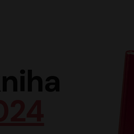
Hlav
niha
024