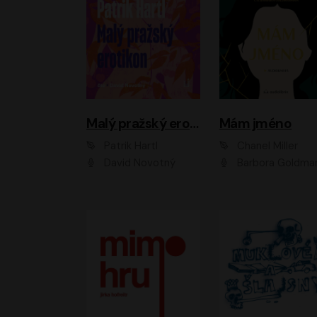
Malý pražský erotikon
Mám jméno
Patrik Hartl
Chanel Miller
David Novotný
Barbora Goldmanno