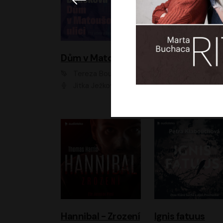
Dům v Matoušově ulici
Elity
Tereza Boučková
Jiří Havelka
Jitka Ježková
Anna Kameníková, Filip Březina, Jiří Lábus, Jiří Vyorálek, Klára Melíšková, Miloslav König, Miroslav Hanuš, Pavla Tomicová, Petr Lněnička, Richard Stanke, Taťjana Medveská, Václav Neužil, Vojtech Vond
Hannibal - Zrození
Ignis fatuus