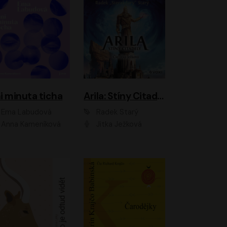
i minuta ticha
Arila: Stíny Citadely
Ema Labudová
Radek Starý
Anna Kameníková
Jitka Ježková