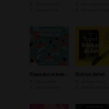
Thomas Harris
Petra Klabouch
Jaroslav Plesl
Klára Suchá, Aleš Procház
Klapzubova jedenáctka
Kloktat dehet
Eduard Bass
Jáchym Topol
David Novotný
Mark Kristián Hoch