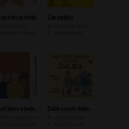
 je odtud vidět
Čarodějky
Mariana Leky
Karin Krajčo Babinská
Helena Dvořáková
Richard Krajčo
Čtyři ženy a jeden pohřeb
Další osudy dobrého vojáka Švejka
Narine Abgarjanová
Jaroslav Hašek
Martina Hudečková, Jaromír Meduna
David Novotný