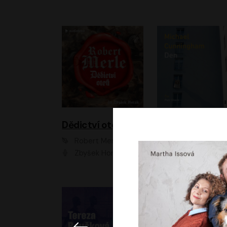
Dědictví otců
Den
Robert Merle
Michael Cunningha
Zbyšek Horák
Petr Stach