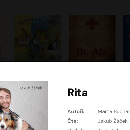
Dobrodružství kocoura Fiškuse a dědy Pettsona 1
Dr. Alz
Dr
m
Sven Nordqvist
Miloš Urban
Vladimír Javorský
Jan Vlasák, Vasil Fridrich
Rita
Autoři:
Marta Bucha
Čte:
Jakub Žáček,