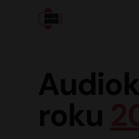
Audiokniha roku
Audiok
roku
2