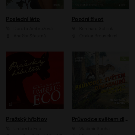
Poslední léto
Pozdní život
Dorota Ambrožová
Bernhard Schlink
Anežka Šťastná
Otakar Brousek ml.
Pražský hřbitov
Průvodce světem dinosaurů aneb Nová cesta do pravěku
Umberto Eco
Vladimír Socha