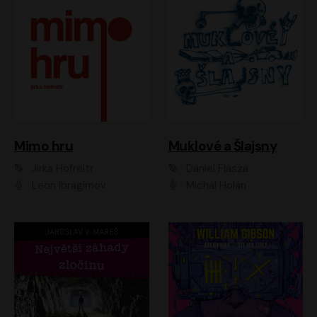
Muklové a Šlajsny
Mimo hru
Daniel Flasza
Jirka Hofreitr
Michal Holán
Leon Ibragimov