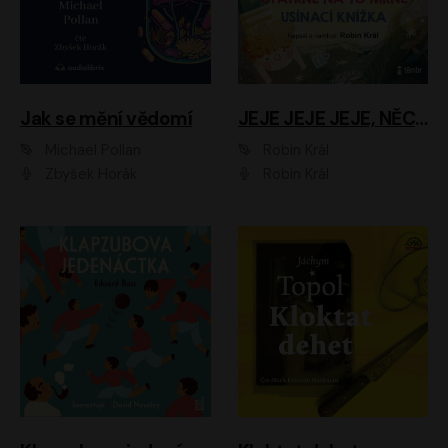
Jak se mění vědomí
JEJE JEJE JEJE, NĚCO SE MI DĚJE + PROBOUZECÍ KNÍŽKA + OPATRNĚ NA TO MRNĚ + USÍNACÍ KNÍŽKA
Michael Pollan
Robin Král
Zbyšek Horák
Robin Král