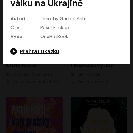
válku na Ukrajině
Autoři:
Timothy Garton Ash
Čte:
Pavel Soukup
Vydal:
OneHotBook
Přehrát ukázku
Kruté moře
Limonádový Joe
Nicholas Monsarrat
Jiří Brdečka
Pavel Soukup, Aleš Procházka, David Novotný, Marek Holý, Martin Preiss, Jakub Saic, Petr Neskusil, David Matásek, Vasil Fridrich, Pavel Rímský, Zuzana Slavíková, Zbyšek Horák, Martin Zahálka, Luboš Ondráček, Amélie Vránová, Andrea Elsnerová, Anna Theimerová, Antonín Navrátil, Apolena Velsová, Bohdan Tůma, Filip Jančík, Filip Švarc, Jan Škvor, Jiří Köhler, Kateřina Peřinová, Kristýna Nebeská, Kristýna Skružná, Ladislav Cigánek, Libor Terš, Lucie Timíková, Martin Hruška, Martin Stránský, Michal Holán, Michal Jagelka, Milada Vaňkátová, Oldřich Hajlich, Pavel Dytrt, Petr Burian, Petr Gelnar, Radek Hoppe, Radek Škvor, Radovan Vaculík, Richard Fiala, Robert Hájek, Robin Pařík, Roman Hajlich, Roman Říčař, Svatopluk Schuller, Terezie Taberyová, Valentina Vránová, Vojtěch hájek, Zuzana Kajnarová Říčařová
David Novotný