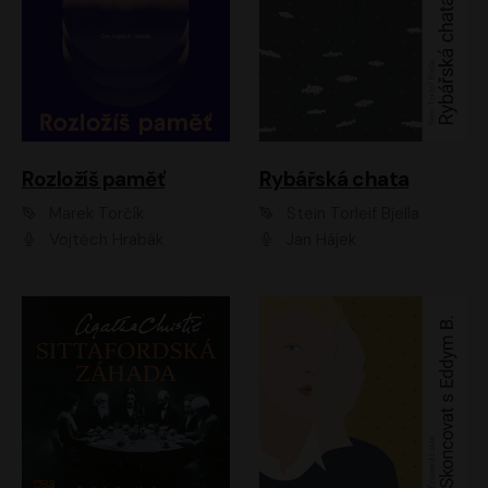
Rozložíš paměť
Rybářská chata
Marek Torčík
Stein Torleif Bjella
Vojtěch Hrabák
Jan Hájek