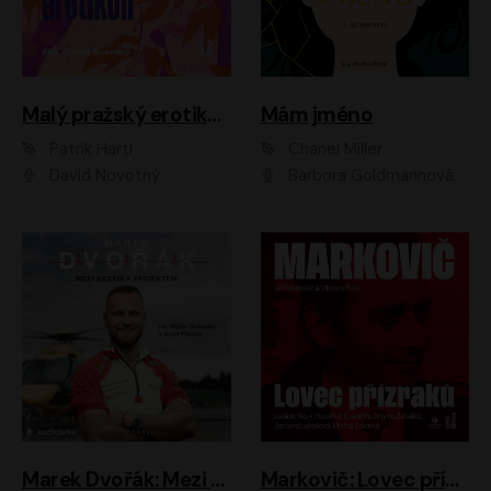
Malý pražský erotikon
Mám jméno
Patrik Hartl
Chanel Miller
David Novotný
Barbora Goldmannová
Marek Dvořák: Mezi nebem a pacientem
Markovič: Lovec přízraků