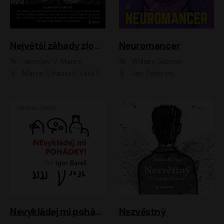
Největší záhady zločinu
Neuromancer
Jaroslav V. Mareš
William Gibson
Martin Stránský, Vasil Fridrich, Filip Jančík, Martin Preiss, Marek Holý, Lukáš Hlavica, Libor Hruška, Jan Maxián, Ladislav Cigánek, Jiří Ployhar, Filip Švarc, Vilém Udatný, Jan Vondráček, Jitka Ježková, Zuzana Slavíková, Michaela Klenková, Lucie Juřičková, Miriam Chytilová, Martina Hudečková
Jan Teplý ml.
Nevykládej mi pohádky
Nezvěstný