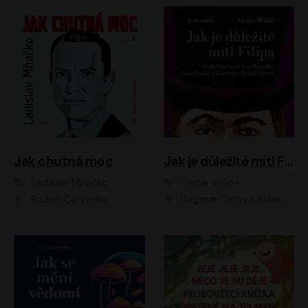
Jak chutná moc
Jak je důležité míti Filipa
Ladislav Mňačko
Oscar Wilde
Rudolf Červenka
Dagmar Čárová, Klára Suchá, Martin Hruška, Otakar Brousek ml., Pavel Neškudla, Radek Hoppe, Šárka Krausová, Vanda Hybnerová, Viktor Dvořák