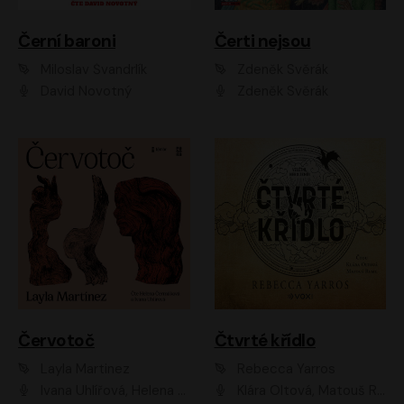
Černí baroni
Čerti nejsou
Miloslav Švandrlík
Zdeněk Svěrák
David Novotný
Zdeněk Svěrák
Červotoč
Čtvrté křídlo
Layla Martinez
Rebecca Yarros
Ivana Uhlířová, Helena Čermáková
Klára Oltová, Matouš Ruml