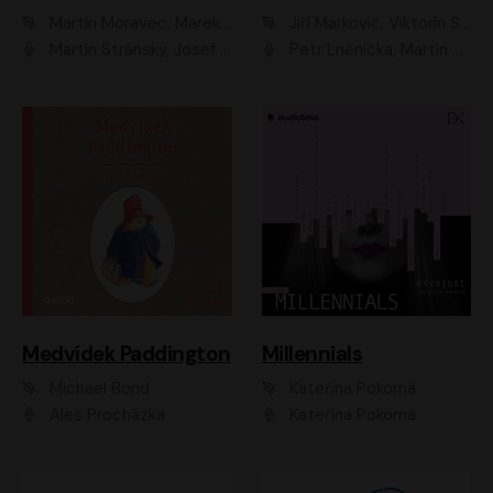
Martin Moravec, Marek Dvořák
Jiří Markovič, Viktorín Šulc
Martin Stránský, Josef Pejchal, Petra Bučková
Petr Lněnička, Martin Zahálka, Barbara Lukešová, Michal Zelenka
Medvídek Paddington
Millennials
Michael Bond
Kateřina Pokorná
Aleš Procházka
Kateřina Pokorná