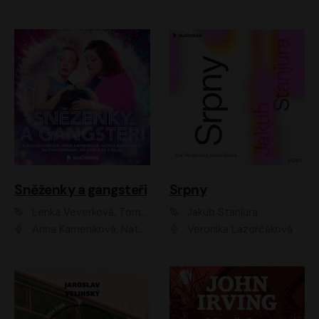
Sněženky a gangsteři
Srpny
Lenka Veverková, Tomáš Dianiška
Jakub Stanjura
Anna Kameníková, Nataša Bednářová, Tereza Hof, Taťjana Medvecká, Zuzana Slavíková, Šimon Krupa, Robert Mikluš, Jiří Vyorálek, Kryštof Hádek, Martin Hofmann, Martin Hruška
Veronika Lazorčáková