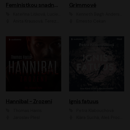
Feministkou snadno a rychle
Grimmové
Kateřina Lišková, Lucie Jarkovská
Kenneth Bøgh Andersen, Benni Bødker
Anita Krausová, Tereza Dočkalová
Ernesto Čekan
Hannibal - Zrození
Ignis fatuus
Thomas Harris
Petra Klabouchová
Jaroslav Plesl
Klára Suchá, Aleš Procházka