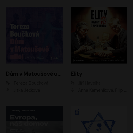
Dům v Matoušově ulici
Elity
Tereza Boučková
Jiří Havelka
Jitka Ježková
Anna Kameníková, Filip Březina, Jiří Lábus, Jiří Vyorálek, Klára Melíšková, Miloslav König, Miroslav Hanuš, Pavla Tomicová, Petr Lněnička, Richard Stanke, Taťjana Medveská, Václav Neužil, Vojtech Vondráček, Zdeněk Piškula