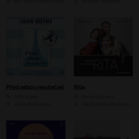
Igor Bareš, David Švehlík
Miroslav Táborský
Před sebou neutečeš
Rita
John Boyne
Marta Buchaca
Vlasta Peterková
Jakub Žáček, Martha Issová