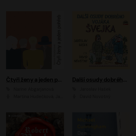
Čtyři ženy a jeden pohřeb
Další osudy dobrého vojáka Švejka
Narine Abgarjanová
Jaroslav Hašek
Martina Hudečková, Jaromír Meduna
David Novotný