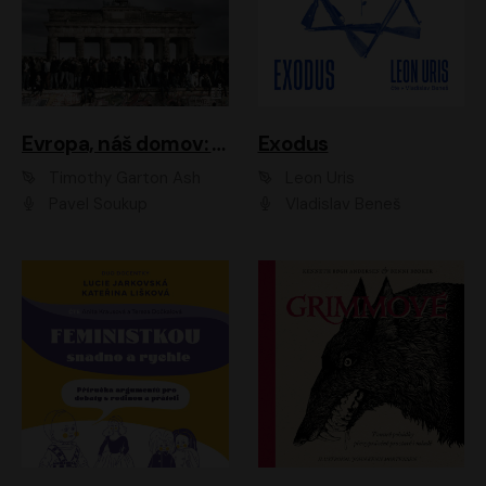
Evropa, náš domov: Od vylodění v Normandii po válku na Ukrajině
Exodus
Timothy Garton Ash
Leon Uris
Pavel Soukup
Vladislav Beneš