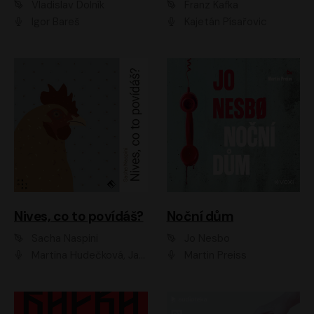
Vladislav Dolník
Franz Kafka
Igor Bareš
Kajetán Písařovic
Nives, co to povídáš?
Noční dům
Sacha Naspini
Jo Nesbo
Martina Hudečková, Jaromír Meduna, Zuzana Slavíková
Martin Preiss