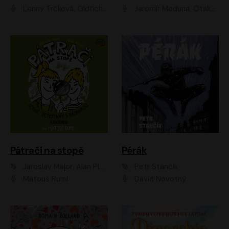
Lenny Trčková, Oldřich Kaiser
Jaromír Meduna, Otakar Brousek ml., Saša Rašilov
Pátrači na stopě
Pérák
Jaroslav Major, Alan Piskač
Petr Stančík
Matouš Ruml
David Novotný