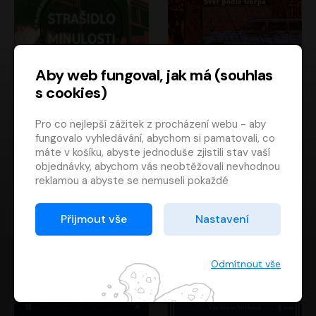
Aby web fungoval, jak má (souhlas
s cookies)
Strašidlo minulosti
Svět podle Garpa
Pro co nejlepší zážitek z procházení webu - aby
Jaroslav Velinský
John Irving
fungovalo vyhledávání, abychom si pamatovali, co
Libor Hruška
David Novotný
máte v košíku, abyste jednoduše zjistili stav vaší
objednávky, abychom vás neobtěžovali nevhodnou
reklamou a abyste se nemuseli pokaždé
přihlašovat.
Proto od vás potřebujeme souhlas se
Přijmout vše
Nastavení
zpracováním souborů cookies
, tj. malých souborů,
které se dočasně ukládají ve vašem prohlížeči.
Děkujeme, že nám ho dáte a pomůžete nám tak
Odmítnout vše
web zlepšovat.