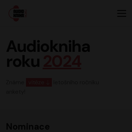
Hlavn
Men
Audiokniha roku
Audiokniha
roku
2024
Známe
vítěze
letošního ročníku
ankety!
Nominace