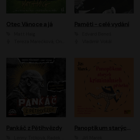
Otec Vánoce a já
Paměti - celé vydání
Matt Haig
Edvard Beneš
Tereza Marečková, Ondřej Endru Havlík
Vladimír Vokál
Pankáč z Pětihvězdy
Panoptikum starých kriminálních příběhů
Lenny Trčková, Radek Příhonský
Jiří Marek