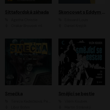
Sittafordská záhada
Skoncovat s Eddym B.
Agatha Christie
Édouard Louis
Otakar Brousek ml.
Daniel Krejčík
Smečka
Smějící se bestie
Tereza Kadečková, Petr Boček, Nelly Černohorská, Ondřej Kocáb, Ludmila Svozilová, Miroslav Pech, Karin Novotná, Jiří Sivok, Martin Štefko, Kateřina Malec Houfková, Tomáš Marton, Madla Pospíšilová Karasová, Michal Březina, Veronika Fiedlerová, Lukáš Vavrečka, Přemysl Krejčík, Mort Castle
Vilém Koubek
Libor Böhm
Martin Stránský