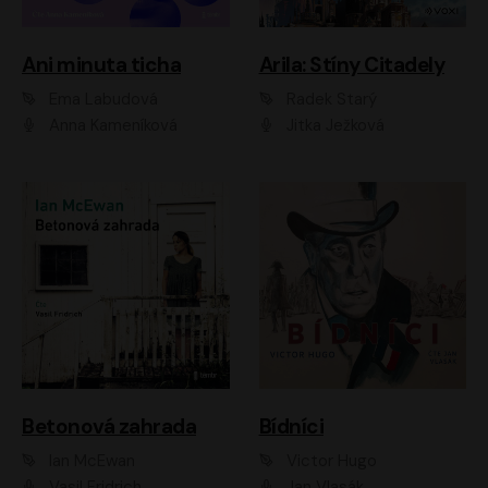
Ani minuta ticha
Arila: Stíny Citadely
Ema Labudová
Radek Starý
Anna Kameníková
Jitka Ježková
Betonová zahrada
Bídníci
Ian McEwan
Victor Hugo
Vasil Fridrich
Jan Vlasák