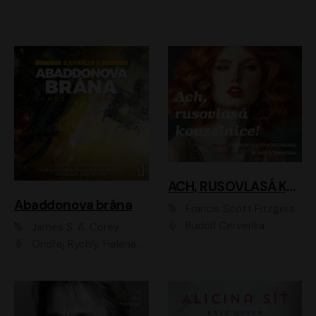
ACH, RUSOVLASÁ KOUZELNICE!
Abaddonova brána
Francis Scott Fitzgerald
Rudolf Červenka
James S. A. Corey
Ondřej Rychlý, Helena Dvořáková, Tereza Císařová, Jan Teplý, Jiří Vyorálek, Matěj Převrátil