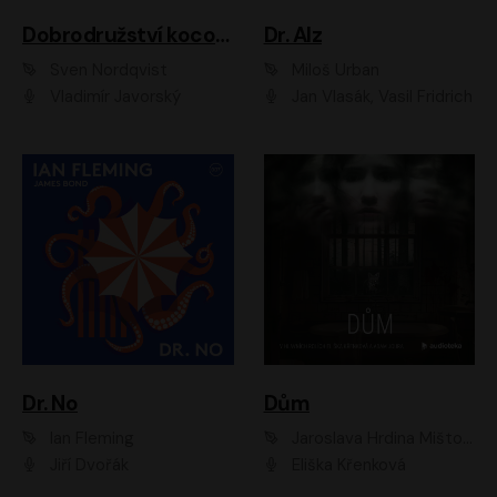
Dobrodružství kocoura Fiškuse a dědy Pettsona 1
Dr. Alz
Sven Nordqvist
Miloš Urban
Vladimír Javorský
Jan Vlasák, Vasil Fridrich
Dr. No
Dům
Ian Fleming
Jaroslava Hrdina Mištová
Jiří Dvořák
Eliška Křenková